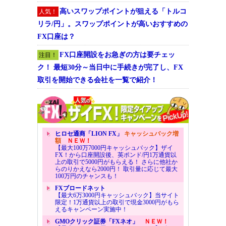
高いスワップポイントが狙える「トルコ
人気！
リラ/円」。スワップポイントが高いおすすめの
FX口座は？
FX口座開設をお急ぎの方は要チェッ
注目！
ク！ 最短30分～当日中に手続きが完了し、FX
取引を開始できる会社を一覧で紹介！
ヒロセ通商「LION FX」
キャッシュバック増
額
ＮＥＷ！
【最大100万7000円キャッシュバック】ザイ
FX！から口座開設後、英ポンド/円1万通貨以
上の取引で5000円がもらえる！ さらに他社か
らのりかえなら2000円！ 取引量に応じて最大
100万円のチャンスも！
FXブロードネット
【最大6万3000円キャッシュバック】当サイト
限定！1万通貨以上の取引で現金3000円がもら
えるキャンペーン実施中！
GMOクリック証券「FXネオ」
ＮＥＷ！