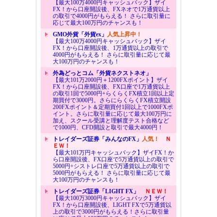
【最大100万4000円キャッシュバック】ザイ
FX！から口座開設後、FXネオで1万通貨以上
の取引で4000円がもらえる！ さらに取引量に
応じて最大100万円のチャンスも！
GMO外貨「外貨ex」
人気上昇中！
【最大100万4000円キャッシュバック】ザイ
FX！から口座開設後、1万通貨以上の取引で
4000円がもらえる！ さらに取引量に応じて最
大100万円のチャンスも！
外為どっとコム「外貨ネクストネオ」
【最大101万2000円＋1200FXポイント】ザイ
FX！から口座開設後、FX口座で1万通貨以上
の取引1回で5000円+らくらくFX積立1回以上定
期買付で3000円。さらにらくらくFX積立開設
200FXポイント＆定期買付1回以上で1000FXポ
イント。さらに取引量に応じて最大100万円に
加え、スクール受講と理解度テスト合格など
で1000円、CFD開設と取引で最大4000円！
トレイダーズ証券「みんなのFX」
人気！
Ｎ
ＥＷ！
【最大101万円キャッシュバック】ザイFX！か
ら口座開設後、FX口座で5万通貨以上の取引で
5000円+シストレ口座で5万通貨以上の取引で
5000円がもらえる！ さらに取引量に応じて最
大100万円のチャンスも！
トレイダーズ証券「LIGHT FX」
ＮＥＷ！
【最大100万3000円キャッシュバック】ザイ
FX！から口座開設後、LIGHT FXで5万通貨以
上の取引で3000円がもらえる！さらに取引量