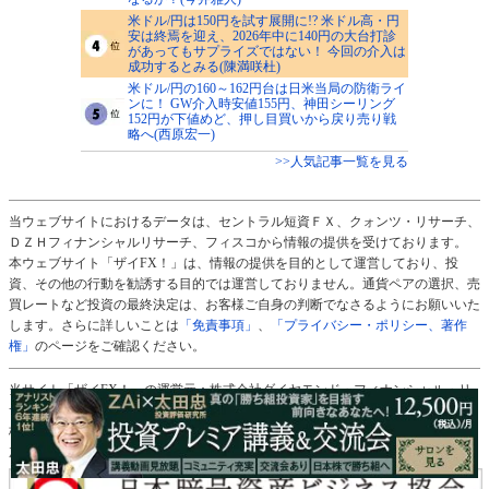
米ドル/円は150円を試す展開に!? 米ドル高・円
安は終焉を迎え、2026年中に140円の大台打診
があってもサプライズではない！ 今回の介入は
成功するとみる(陳満咲杜)
米ドル/円の160～162円台は日米当局の防衛ライ
ンに！ GW介入時安値155円、神田シーリング
152円が下値めど、押し目買いから戻り売り戦
略へ(西原宏一)
>>人気記事一覧を見る
当ウェブサイトにおけるデータは、セントラル短資ＦＸ、クォンツ・リサーチ、
ＤＺＨフィナンシャルリサーチ、フィスコから情報の提供を受けております。
本ウェブサイト「ザイFX！」は、情報の提供を目的として運営しており、投
資、その他の行動を勧誘する目的では運営しておりません。通貨ペアの選択、売
買レートなど投資の最終決定は、お客様ご自身の判断でなさるようにお願いいた
します。さらに詳しいことは
「免責事項」
、
「プライバシー・ポリシー、著作
権」
のページをご確認ください。
当サイト「ザイFX！」の運営元：株式会社ダイヤモンド・フィナンシャル・リ
サーチ
株主：株式会社ダイヤモンド社（100％）
加入協会：一般社団法人日本暗号資産ビジネス協会（ＪＣＢＡ）