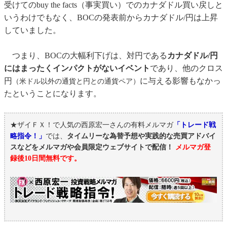
受けてのbuy the facts（事実買い）でのカナダドル買い戻しと
いうわけでもなく、BOCの発表前からカナダドル/円は上昇
していました。
つまり、BOCの大幅利下げは、対円である
カナダドル/円
にはまったくインパクトがないイベント
であり、他のクロス
円
に与える影響もなかっ
（米ドル以外の通貨と円との通貨ペア）
たということになります。
★ザイＦＸ！で人気の西原宏一さんの有料メルマガ
「トレード戦
略指令！」
では、
タイムリーな為替予想や実践的な売買アドバイ
スなどをメルマガや会員限定ウェブサイトで配信！
メルマガ登
録後10日間無料です。