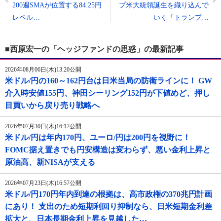
200週SMAが位置する84.25円
プ米大統領誕生を織り込んで
レベル…
いく「トランプ…
■西原宏一の「ヘッジファンドの思惑」の最新記事
2026年08月06日(木)13:20公開
米ドル/円の160～162円台は日米当局の防衛ラインに！ GW
介入時安値155円、神田シーリング152円が下値めど、押し
目買いから戻り売り戦略へ
2026年07月30日(木)16:17公開
米ドル/円は年内170円、ユーロ/円は200円を視野に！
FOMC据え置きでも円安構造は変わらず、悪い金利上昇と
原油高、新NISAが支える
2026年07月23日(木)16:57公開
米ドル/円170円年内到達の根拠は、高市政権の370兆円計画
にあり！ 支出のため短期利回り抑制なら、日米短期金利差
拡大と、日本長期金利上昇を見越した…