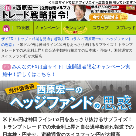
FX比較
キャンペーン
ランキング
スワップ
スプレッド
ザイFX！トップ
>
相場を見通す超強力FXコラム
>
西原宏一の「ヘッジファンド
の思惑」
> 米ドル/円は神田ライン152円をあっさり抜けるサプライズ！ トランプ
トレードでの米金利上昇と自公過半数割れ報道での日本株・円売り。避難通貨の
スイスフラン/円が大幅高
みんなのFXは当サイト口座開設者限定キャンペーン実
施中！詳しくはこちら！
米ドル/円は神田ライン152円をあっさり抜けるサプライズ
！
トランプトレードでの米金利上昇と自公過半数割れ報道
での
日本株・円売り。避難通貨のスイスフラン/円が大幅高