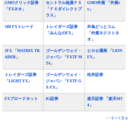
GMOクリック証券
セントラル短資ＦＸ
GMO外貨 「外貨e
「FXネオ」
「ＦＸダイレクトプ
x」
ラス」
SBI FXトレード
トレイダーズ証券
外為どっとコム
「みんなのFX」
「外貨ネクストネ
オ」
JFX 「MATRIX TR
ゴールデンウェイ・
ヒロセ通商 「LION
ADER」
ジャパン 「FXTF M
FX」
T4」
トレイダーズ証券
ゴールデンウェイ・
松井証券
「LIGHT FX」
ジャパン 「FXTF G
X-FX」
FXブロードネット
IG証券
楽天証券 「楽天MT
4」
>> すべて見る