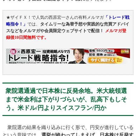
★ザイＦＸ！で人気の西原宏一さんの有料メルマガ
「トレード戦
略指令！」
では、
タイムリーな為替予想や実践的な売買アドバイ
スなどをメルマガや会員限定ウェブサイトで配信！
メルマガ登
録後10日間無料です。
衆院選通過で日本株に反発余地。米大統領選
まで米金利は下がりづらいが、乱高下もしそ
う。米ドル/円よりスイスフラン/円か
衆院選の結果を織り込みに行く形で、円安が進行している
という意味では、
選挙が終わってしまえば、日本株は反発す