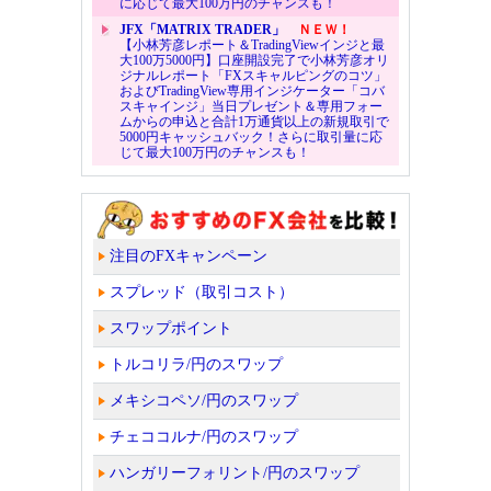
に応じて最大100万円のチャンスも！
JFX「MATRIX TRADER」
ＮＥＷ！
【小林芳彦レポート＆TradingViewインジと最
大100万5000円】口座開設完了で小林芳彦オリ
ジナルレポート「FXスキャルピングのコツ」
およびTradingView専用インジケーター「コバ
スキャインジ」当日プレゼント＆専用フォー
ムからの申込と合計1万通貨以上の新規取引で
5000円キャッシュバック！さらに取引量に応
じて最大100万円のチャンスも！
注目のFXキャンペーン
スプレッド（取引コスト）
スワップポイント
トルコリラ/円のスワップ
メキシコペソ/円のスワップ
チェココルナ/円のスワップ
ハンガリーフォリント/円のスワップ