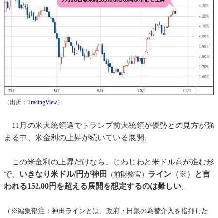
（出所：
TradingView
）
11月の米大統領選でトランプ前大統領が優勢との見方が強
まる中、米金利の上昇が続いている展開。
この米金利の上昇だけなら、じわじわと米ドル高が進む形
で、
いきなり米ドル/円が神田
ライン
（※）
と言
（前財務官）
われる152.00円を超える展開を想定するのは難しい
。
（※編集部注：神田ラインとは、政府・日銀の為替介入を指揮した