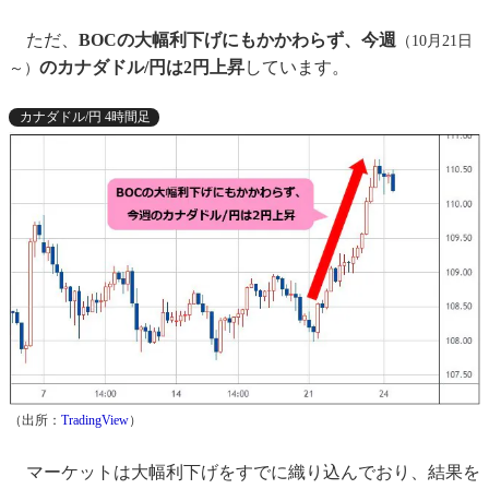
ただ、
BOCの大幅利下げにもかかわらず、今週
（10月21日
のカナダドル/円は2円上昇
しています。
～）
カナダドル/円 4時間足
（出所：
TradingView
）
マーケットは大幅利下げをすでに織り込んでおり、結果を