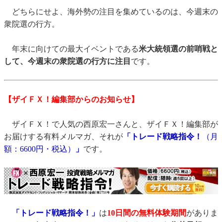
どちらにせよ、海外勢の注目を集めているのは、今週末の
衆院選の行方。
年末に向けての最大イベントである
米大統領選の前哨戦と
して、今週末の衆院選の行方に注目
です。
【ザイＦＸ！編集部からのお知らせ】
ザイＦＸ！で人気の西原宏一さんと、ザイＦＸ！編集部が
お届けする有料メルマガ、それが
「トレード戦略指令！
（月
額：6600円・税込）
」
です。
「トレード戦略指令！」
は
10日間の無料体験期間
がありま