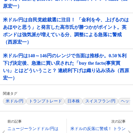
原宏一）
米ドル/円は自民党総裁選に注目！ 「金利を今、上げるのは
あほやと思う」と発言した高市氏が勝つかがポイント。英
ポンドは強気派が増えている分、調整による急落に警戒
（西原宏一）
米ドル/円は140～146円のレンジで当面は推移か。0.50％利
下げ決定後、急激に買い戻された「buy the facts(事実買
い)」とはどういうこと？ 連続利下げは織り込み済み（西原
宏一）
関連タグ
米ドル/円
トランプトレード
日本株
スイスフラン/円
ヘッ
前の記事
次の記事
ニュージーランドドル/円は
米ドルの反落に警戒！ トラン