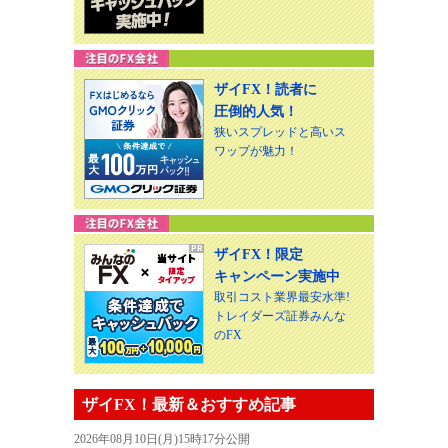
ザイFX！読者に
圧倒的人気！
狭いスプレッドと高いス
ワップが魅力！
ザイFX！限定
キャンペーン実施中
取引コスト業界最安水準!
トレイダーズ証券みんな
のFX
ザイFX！最新＆おすすめ記事
2026年08月10日(月)15時17分公開