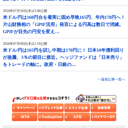
2026年07月16日(木)15:48公開
米ドル/円は160円台を着実に固め早晩165円、年内170円へ！
片山財務相の「GPIF活用」発言による円高は数日で消滅。
GPIFが目先の円安を変え…
2026年07月09日(木)12:19公開
米ドル/円は165円を試し中期は170円に！ 日本10年債利回り
が急騰、3％の節目に接近。ヘッジファンドは「日本売り」
をトレードの軸に。政府・日銀の…
>>最新記事一覧へ