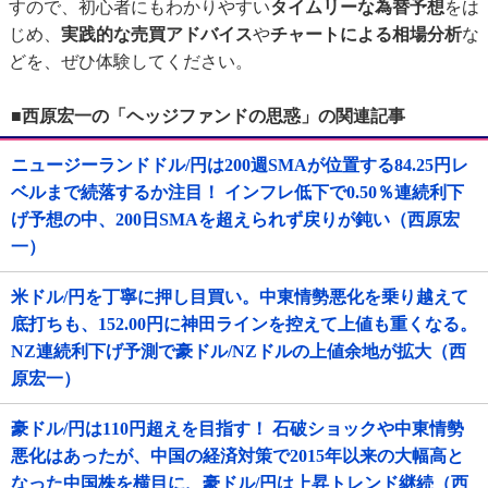
すので、初心者にもわかりやすい
タイムリーな為替予想
をは
じめ、
実践的な売買アドバイス
や
チャートによる相場分析
な
どを、ぜひ体験してください。
■西原宏一の「ヘッジファンドの思惑」の関連記事
ニュージーランドドル/円は200週SMAが位置する84.25円レ
ベルまで続落するか注目！ インフレ低下で0.50％連続利下
げ予想の中、200日SMAを超えられず戻りが鈍い（西原宏
一）
米ドル/円を丁寧に押し目買い。中東情勢悪化を乗り越えて
底打ちも、152.00円に神田ラインを控えて上値も重くなる。
NZ連続利下げ予測で豪ドル/NZドルの上値余地が拡大（西
原宏一）
豪ドル/円は110円超えを目指す！ 石破ショックや中東情勢
悪化はあったが、中国の経済対策で2015年以来の大幅高と
なった中国株を横目に、豪ドル/円は上昇トレンド継続（西