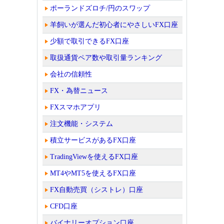
ポーランドズロチ/円のスワップ
羊飼いが選んだ初心者にやさしいFX口座
少額で取引できるFX口座
取扱通貨ペア数や取引量ランキング
会社の信頼性
FX・為替ニュース
FXスマホアプリ
注文機能・システム
積立サービスがあるFX口座
TradingViewを使えるFX口座
MT4やMT5を使えるFX口座
FX自動売買（シストレ）口座
CFD口座
バイナリーオプション口座