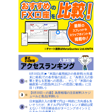
8月10日(月)■『米国の雇用統計の発表明け(先週
末に発表)での各市場の反応』と『為替介入の影
響と更なる実施への思惑』、そして『米国の金
融政策への思惑(利上げへの思惑に敏感)』に注
目！(羊飼い)
【8月10日～の週】為替相場の注目材料スケジ
ュールと焦点(羊飼い)
日米協調介入の影響で円は一時的に方向感を失
いそうだが、米ドル/円の円安トレンド継続は変
えない！9月日銀会合がターニングポイントと
なるか？(今井雅人)