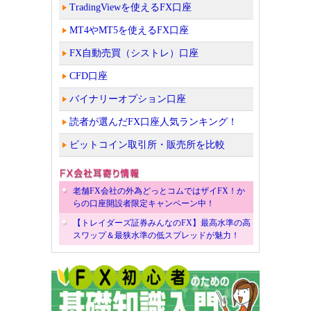
TradingViewを使えるFX口座
MT4やMT5を使えるFX口座
FX自動売買（シストレ）口座
CFD口座
バイナリーオプション口座
読者が選んだFX口座人気ランキング！
ビットコイン取引所・販売所を比較
老舗FX会社の外為どっとコムではザイFX！か
らの口座開設者限定キャンペーン中！
【トレイダーズ証券みんなのFX】最高水準の高
スワップ＆最狭水準の低スプレッドが魅力！