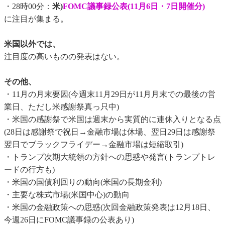
・28時00分：
米)
FOMC議事録公表(11月6日・7日開催分)
に注目が集まる。
米国以外では、
注目度の高いものの発表はない。
その他、
・11月の月末要因(今週末11月29日が11月月末での最後の営
業日、ただし米感謝祭真っ只中)
・米国の感謝祭で米国は週末から実質的に連休入りとなる点
(28日は感謝祭で祝日→金融市場は休場、翌日29日は感謝祭
翌日でブラックフライデー→金融市場は短縮取引)
・トランプ次期大統領の方針への思惑や発言(トランプトレ
ードの行方も)
・米国の国債利回りの動向(米国の長期金利)
・主要な株式市場(米国中心)の動向
・米国の金融政策への思惑(次回金融政策発表は12月18日、
今週26日にFOMC議事録の公表あり)