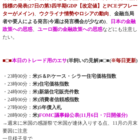
指標の発表(27日の第3四半期GDP【改定値】とPCEデフレー
ターがメイン)
、
ウクライナ情勢やロシアの動向
、
金融当局
者や要人による発言(今週は発言機会が少なめ)
、
日本の金融
政策への思惑
、
ユーロ圏の金融政策への思惑
などにも注意し
たい。
■□■
本日のトレード用のエサ
(羊飼いの見解)■□■(
※毎日更新
)
・23時00分：
米)S＆P/ケース・シラー住宅価格指数
・23時00分：
米)住宅価格指数
・24時00分：
米)新築住宅販売件数
・24時00分：
米)消費者信頼感指数
・27時00分：
米)5年債入札
・28時00分：
米)
FOMC議事録公表(11月6日・7日開催分)
→週末に米国の感謝祭で米国が連休入りする点、11月の月末
要因に注意
一旦様子見で