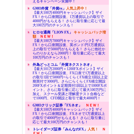
えるキャンペーン実施中！
GMO外貨「外貨ex」
人気上昇中！
【最大100万4000円キャッシュバック】ザイ
FX！から口座開設後、1万通貨以上の取引で
4000円がもらえる！ さらに取引量に応じて最
大100万円のチャンスも！
ヒロセ通商「LION FX」
キャッシュバック増
額
ＮＥＷ！
【最大100万7000円キャッシュバック】ザイ
FX！から口座開設後、英ポンド/円1万通貨以
上の取引で5000円がもらえる！ さらに他社か
らのりかえなら2000円！ 取引量に応じて最大
100万円のチャンスも！
外為どっとコム「外貨ネクストネオ」
【最大101万2000円＋1200FXポイント】ザイ
FX！から口座開設後、FX口座で1万通貨以上
の取引1回で5000円+らくらくFX積立1回以上定
期買付で3000円。さらにらくらくFX積立開設
200FXポイント＆定期買付1回以上で1000FXポ
イント。さらに取引量に応じて最大100万円に
加え、スクール受講と理解度テスト合格など
で1000円、CFD開設と取引で最大4000円！
GMOクリック証券「FXネオ」
ＮＥＷ！
【最大100万4000円キャッシュバック】ザイ
FX！から口座開設後、FXネオで1万通貨以上
の取引で4000円がもらえる！ さらに取引量に
応じて最大100万円のチャンスも！
トレイダーズ証券「みんなのFX」
人気！
Ｎ
ＥＷ！