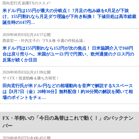
田向宏行式 副業FXのススメ!
米ドル/円は155円が最大の分岐点！ 7月足の包み線を8月足が下抜
け、155円割れなら月足ダウ理論が下向き転換！ 下値目処は高市総裁
誕生時の147円…
2026年08月03日(月)14:57公開
西原宏一・叶内文子の「FX＆株 今週の作戦会議」
米ドル/円は155円割れなら152円が次の焦点！ 日米協調介入で160円
台は戻り売りへ。米国がユーロ/円で円買い、欧州通貨のクロス円の
反落が続くか注目
2026年08月03日(月)11:09公開
ザイFX！投資戦略＆勝ち方研究！
田向宏行氏が米ドル/円などの相場動向を音声で解説するXスペース
は【8月7日（金）20時30分】無料配信！約30分間の解説を聞いて相
場のポイントをチェ…
FX・羊飼いの「今日の為替はこれで動く！」のバックナン
バー
2026年08月07日(金)06:45公開