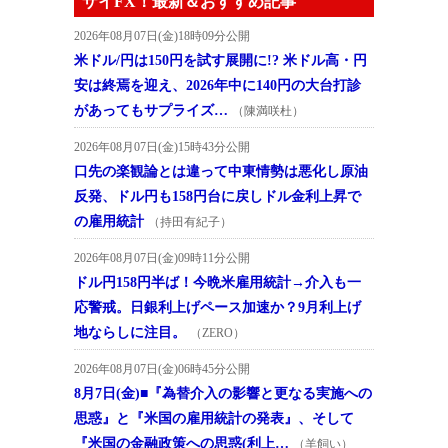
ザイFX！最新＆おすすめ記事
2026年08月07日(金)18時09分公開
米ドル/円は150円を試す展開に!? 米ドル高・円
安は終焉を迎え、2026年中に140円の大台打診
があってもサプライズ…
（陳満咲杜）
2026年08月07日(金)15時43分公開
口先の楽観論とは違って中東情勢は悪化し原油
反発、ドル円も158円台に戻しドル金利上昇で
の雇用統計
（持田有紀子）
2026年08月07日(金)09時11分公開
ドル円158円半ば！今晩米雇用統計→介入も一
応警戒。日銀利上げペース加速か？9月利上げ
地ならしに注目。
（ZERO）
2026年08月07日(金)06時45分公開
8月7日(金)■『為替介入の影響と更なる実施への
思惑』と『米国の雇用統計の発表』、そして
『米国の金融政策への思惑(利上…
（羊飼い）