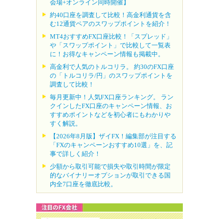
会場+オンライン同時開催】
約40口座を調査して比較！高金利通貨を含
む12通貨ペアのスワップポイントを紹介！
MT4おすすめFX口座比較！「スプレッド」
や「スワップポイント」で比較して一覧表
に！お得なキャンペーン情報も掲載中。
高金利で人気のトルコリラ。 約30のFX口座
の「トルコリラ/円」のスワップポイントを
調査して比較！
毎月更新中！人気FX口座ランキング。 ラン
クインしたFX口座のキャンペーン情報、お
すすめポイントなどを初心者にもわかりや
すく解説。
【2026年8月版】ザイFX！編集部が注目する
「FXのキャンペーンおすすめ10選」を、記
事で詳しく紹介！
少額から取引可能で損失や取引時間が限定
的なバイナリーオプションが取引できる国
内全7口座を徹底比較。