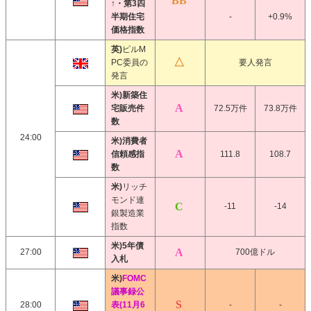
↑・第3四
半期住宅
-
+0.9%
価格指数
英)
ピルM
PC委員の
要人発言
発言
米)新築住
宅販売件
72.5万件
73.8万件
数
24:00
米)消費者
信頼感指
111.8
108.7
数
米)
リッチ
モンド連
-11
-14
銀製造業
指数
米)5年債
27:00
700億ドル
入札
米)
FOMC
議事録公
28:00
表(11月6
-
-