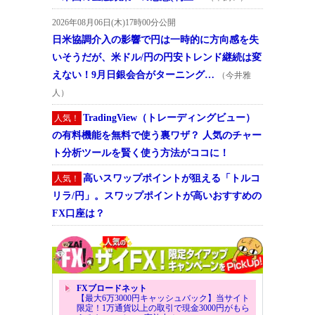
2026年08月06日(木)17時00分公開
日米協調介入の影響で円は一時的に方向感を失
いそうだが、米ドル/円の円安トレンド継続は変
えない！9月日銀会合がターニング…
（今井雅
人）
TradingView（トレーディングビュー）
人気！
の有料機能を無料で使う裏ワザ？ 人気のチャー
ト分析ツールを賢く使う方法がココに！
高いスワップポイントが狙える「トルコ
人気！
リラ/円」。スワップポイントが高いおすすめの
FX口座は？
FXブロードネット
【最大6万3000円キャッシュバック】当サイト
限定！1万通貨以上の取引で現金3000円がもら