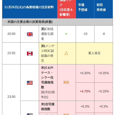
指標ラン
ク
市場
前回
11月26日(火)の為替相場の注目材料
(注目度＆
予想値
発表値
影響度)
・
米国の主要企業の決算発表(終盤)
英)
CBI流
20:00
通取引調
-15
-6
査
加)
メンデ
スBOC副
22:05
要人発言
総裁の発
言
米)S＆P/
ケース・
+0.30%
+0.35%
シラー住
宅価格指
数
+4.70%
+5.20%
[前月比/前
23:00
年比]
米)住宅価
+0.3%
+0.3%
格指数