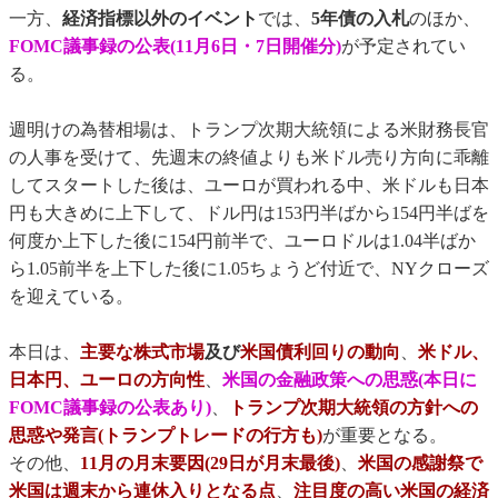
一方、
経済指標以外のイベント
では、
5年債の入札
のほか、
FOMC議事録の公表(11月6日・7日開催分)
が予定されてい
る。
週明けの為替相場は、トランプ次期大統領による米財務長官
の人事を受けて、先週末の終値よりも米ドル売り方向に乖離
してスタートした後は、ユーロが買われる中、米ドルも日本
円も大きめに上下して、ドル円は153円半ばから154円半ばを
何度か上下した後に154円前半で、ユーロドルは1.04半ばか
ら1.05前半を上下した後に1.05ちょうど付近で、NYクローズ
を迎えている。
本日は、
主要な株式市場
及び
米国債利回りの動向
、
米ドル、
日本円、ユーロの方向性
、
米国の金融政策への思惑(本日に
FOMC議事録の公表あり)
、
トランプ次期大統領の方針への
思惑や発言(トランプトレードの行方も)
が重要となる。
その他、
11月の月末要因(29日が月末最後)
、
米国の感謝祭で
米国は週末から連休入りとなる点
、
注目度の高い米国の経済