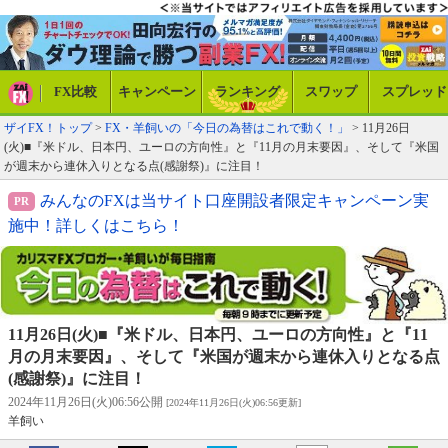
FX比較
キャンペーン
ランキング
スワップ
スプレッド
ザイFX！トップ
>
FX・羊飼いの「今日の為替はこれで動く！」
> 11月26日
(火)■『米ドル、日本円、ユーロの方向性』と『11月の月末要因』、そして『米国
が週末から連休入りとなる点(感謝祭)』に注目！
みんなのFXは当サイト口座開設者限定キャンペーン実
施中！詳しくはこちら！
11月26日(火)■『米ドル、日本円、ユーロの方向性』と『11
月の月末要因』、そして『米国が週末から連休入りとなる点
(感謝祭)』に注目！
2024年11月26日(火)06:56公開
[2024年11月26日(火)06:56更新]
羊飼い