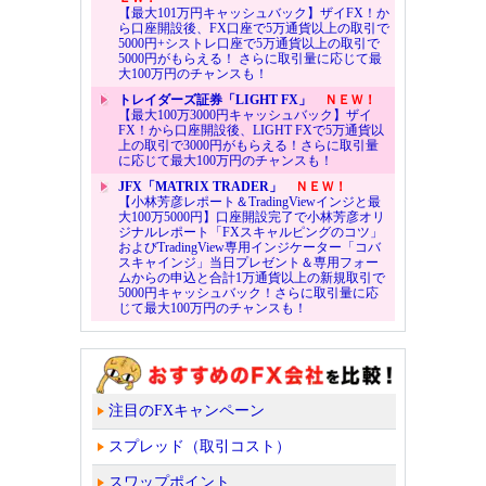
【最大101万円キャッシュバック】ザイFX！か
ら口座開設後、FX口座で5万通貨以上の取引で
5000円+シストレ口座で5万通貨以上の取引で
5000円がもらえる！ さらに取引量に応じて最
大100万円のチャンスも！
トレイダーズ証券「LIGHT FX」
ＮＥＷ！
【最大100万3000円キャッシュバック】ザイ
FX！から口座開設後、LIGHT FXで5万通貨以
上の取引で3000円がもらえる！さらに取引量
に応じて最大100万円のチャンスも！
JFX「MATRIX TRADER」
ＮＥＷ！
【小林芳彦レポート＆TradingViewインジと最
大100万5000円】口座開設完了で小林芳彦オリ
ジナルレポート「FXスキャルピングのコツ」
およびTradingView専用インジケーター「コバ
スキャインジ」当日プレゼント＆専用フォー
ムからの申込と合計1万通貨以上の新規取引で
5000円キャッシュバック！さらに取引量に応
じて最大100万円のチャンスも！
注目のFXキャンペーン
スプレッド（取引コスト）
スワップポイント