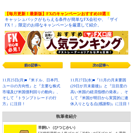
【毎月更新！最新版】FXのキャンペーンおすすめ10選！
キャッシュバックがもらえる条件が簡単なFX会社や、「ザイ
FX！」限定のお得なキャンペーンを厳選して紹介。
11月25日(月)■『米ドル、日本円、
11月27日(水)■『11月の月末要因
ユーロの方向性』と『主要な株式
(29日が月末最後)』と『注目度の
市場及び米国債利回りの動向』、
高い米国の経済指標の発表』、そ
そして『トランプトレードの行
して『米国が明日から実質的に連
方』に注目！
休入りとなる点(感謝祭)』に注目！
執筆者紹介
羊飼い （ひつじかい）