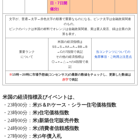
日・7日開
催分)
文字が、普通→太字→赤色太字の順番で重要なものになる。ピンク太字は金融政策関連
のもの。
ピンクのバックは米国の材料でオレンジは金融政策関連、黄は要人発言、緑は企業の決
算を表す。
米国の経済指標は
SS→S→AA→A→BB→B
重要ランク
→Cの7段階で表記
当コンテンツについての
について
その他の経済指標は
免罪事項・ご利用上注意点
◎→○→△→×の4段階で表
記
※
15時～20時に市場予想値(コンセンサス)の最新の数値をチェックし、更新した数値は
赤字
で表記
米国の経済指標及びイベントは、
・23時00分：
米)S＆P/ケース・シラー住宅価格指数
・23時00分：
米)住宅価格指数
・24時00分：
米)新築住宅販売件数
・24時00分：
米)消費者信頼感指数
・27時00分：
米)5年債入札