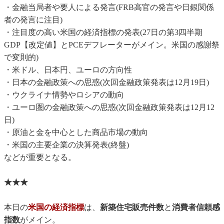
・金融当局者や要人による発言(FRB高官の発言や日銀関係
者の発言に注目)
・注目度の高い米国の経済指標の発表(27日の第3四半期
GDP【改定値】とPCEデフレーターがメイン。米国の感謝祭
で変則的)
・米ドル、日本円、ユーロの方向性
・日本の金融政策への思惑(次回金融政策発表は12月19日)
・ウクライナ情勢やロシアの動向
・ユーロ圏の金融政策への思惑(次回金融政策発表は12月12
日)
・原油と金を中心とした商品市場の動向
・米国の主要企業の決算発表(終盤)
などが重要となる。
★★★
本日の
米国の経済指標
は、
新築住宅販売件数
と
消費者信頼感
指数
がメイン。