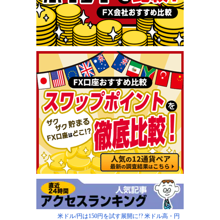
米ドル/円は150円を試す展開に!? 米ドル高・円