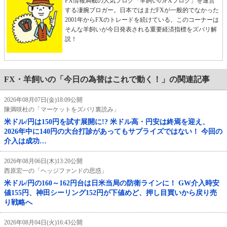
FX情報満載の人気ブログ「羊飼いのFXブログ」を運営
する凄腕ブロガー。日本ではまだFXが一般的でなかった
2001年からFXのトレードを続けている。このコーナーは
そんな羊飼いが今日発表される重要経済指標をズバリ解
説！
FX・羊飼いの「今日の為替はこれで動く！」の関連記事
2026年08月07日(金)18:09公開
陳満咲杜の「マーケットをズバリ裏読み」
米ドル/円は150円を試す展開に!? 米ドル高・円安は終焉を迎え、
2026年中に140円の大台打診があってもサプライズではない！ 今回の
介入は成功…
2026年08月06日(木)13:20公開
西原宏一の「ヘッジファンドの思惑」
米ドル/円の160～162円台は日米当局の防衛ラインに！ GW介入時安
値155円、神田シーリング152円が下値めど、押し目買いから戻り売
り戦略へ
2026年08月04日(火)16:43公開