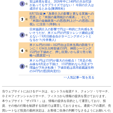
安は終焉を迎え、2026年中に140円の大台打診
があってもサプライズではない！ 今回の介入は
成功するとみる(陳満咲杜)
8月7日(金)■『為替介入の影響と更なる実施への
思惑』と『米国の雇用統計の発表』、そして
『米国の金融政策への思惑(利上げへの思惑に注
視)』に注目！(羊飼い)
日米協調介入の影響で円は一時的に方向感を失
いそうだが、米ドル/円の円安トレンド継続は変
えない！9月日銀会合がターニングポイントと
なるか？(今井雅人)
米ドル/円の160～162円台は日米当局の防衛ライ
ンに！ GW介入時安値155円、神田シーリング
152円が下値めど、押し目買いから戻り売り戦
略へ(西原宏一)
米ドル/円は155円が最大の分岐点！ 7月足の包
み線を8月足が下抜け、155円割れなら月足ダウ
理論が下向き転換！ 下値目処は高市総裁誕生時
の147円の窓(田向宏行)
>>人気記事一覧を見る
当ウェブサイトにおけるデータは、セントラル短資ＦＸ、クォンツ・リサーチ、
ＤＺＨフィナンシャルリサーチ、フィスコから情報の提供を受けております。
本ウェブサイト「ザイFX！」は、情報の提供を目的として運営しており、投
資、その他の行動を勧誘する目的では運営しておりません。通貨ペアの選択、売
買レートなど投資の最終決定は、お客様ご自身の判断でなさるようにお願いいた