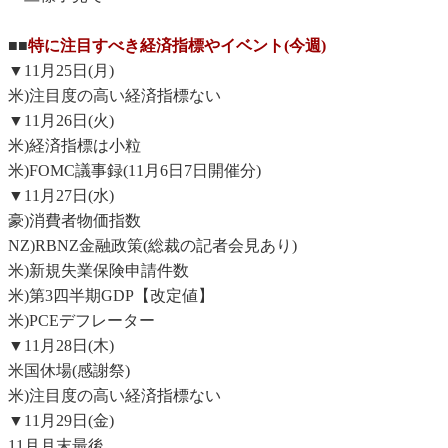
■■
特に注目すべき経済指標やイベント(今週)
▼11月25日(月)
米)注目度の高い経済指標ない
▼11月26日(火)
米)経済指標は小粒
米)FOMC議事録(11月6日7日開催分)
▼11月27日(水)
豪)消費者物価指数
NZ)RBNZ金融政策(総裁の記者会見あり)
米)新規失業保険申請件数
米)第3四半期GDP【改定値】
米)PCEデフレーター
▼11月28日(木)
米国休場(感謝祭)
米)注目度の高い経済指標ない
▼11月29日(金)
11月月末最後