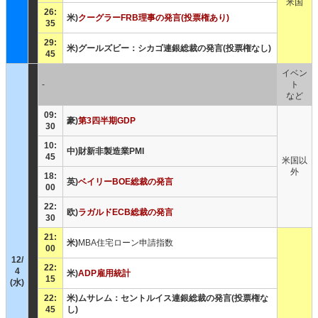
米国
26:
米)
クーグラーFRB理事の発言(投票権あり)
35
29:
米)グールズビー：シカゴ連銀総裁の発言(投票権なし)
45
イベン
-
ト
など
09:
豪)
第3四半期GDP
30
10:
中)財新非製造業PMI
45
米国以
外
18:
英)
ベイリーBOE総裁の発言
00
22:
欧)
ラガルドECB総裁の発言
30
21:
米)
MBA住宅ローン申請指数
00
12/
22:
4
米)
ADP雇用統計
15
(水)
22:
米)ムサレム：セントルイス連銀総裁の発言(投票権な
45
し)