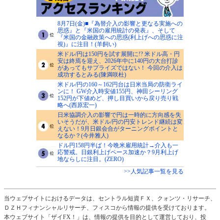
8月7日(金)■『為替介入の影響と更なる実施への
思惑』と『米国の雇用統計の発表』、そして
『米国の金融政策への思惑(利上げへの思惑に注
視)』に注目！(羊飼い)
米ドル/円は150円を試す展開に!? 米ドル高・円
安は終焉を迎え、2026年中に140円の大台打診
があってもサプライズではない！ 今回の介入は
成功するとみる(陳満咲杜)
米ドル/円の160～162円台は日米当局の防衛ライ
ンに！ GW介入時安値155円、神田シーリング
152円が下値めど、押し目買いから戻り売り戦
略へ(西原宏一)
日米協調介入の影響で円は一時的に方向感を失
いそうだが、米ドル/円の円安トレンド継続は変
えない！9月日銀会合がターニングポイントと
なるか？(今井雅人)
ドル円158円半ば！今晩米雇用統計→介入も一
応警戒。日銀利上げペース加速か？9月利上げ
地ならしに注目。(ZERO)
>>人気記事一覧を見る
当ウェブサイトにおけるデータは、セントラル短資ＦＸ、クォンツ・リサーチ、
ＤＺＨフィナンシャルリサーチ、フィスコから情報の提供を受けております。
本ウェブサイト「ザイFX！」は、情報の提供を目的として運営しており、投