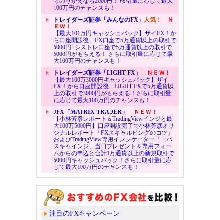
らのりかえなら2000円！ 取引量に応じて最大
100万円のチャンスも！
トレイダーズ証券「みんなのFX」
人気！
Ｎ
ＥＷ！
【最大101万円キャッシュバック】ザイFX！か
ら口座開設後、FX口座で5万通貨以上の取引で
5000円+シストレ口座で5万通貨以上の取引で
5000円がもらえる！ さらに取引量に応じて最
大100万円のチャンスも！
トレイダーズ証券「LIGHT FX」
ＮＥＷ！
【最大100万3000円キャッシュバック】ザイ
FX！から口座開設後、LIGHT FXで5万通貨以
上の取引で3000円がもらえる！さらに取引量
に応じて最大100万円のチャンスも！
JFX「MATRIX TRADER」
ＮＥＷ！
【小林芳彦レポート＆TradingViewインジと最
大100万5000円】口座開設完了で小林芳彦オリ
ジナルレポート「FXスキャルピングのコツ」
およびTradingView専用インジケーター「コバ
スキャインジ」当日プレゼント＆専用フォー
ムからの申込と合計1万通貨以上の新規取引で
5000円キャッシュバック！さらに取引量に応
じて最大100万円のチャンスも！
注目のFXキャンペーン