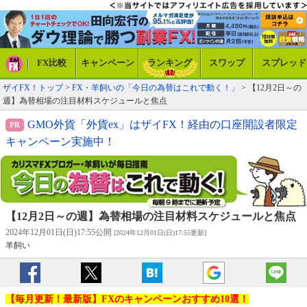
FX比較
キャンペーン
ランキング
スワップ
スプレッド
ザイFX！トップ
>
FX・羊飼いの「今日の為替はこれで動く！」
> 【12月2日～の
週】為替相場の注目材料スケジュールと焦点
GMO外貨「外貨ex」はザイFX！経由の口座開設者限定
キャンペーン実施中！
【12月2日～の週】為替相場の注目材料スケジュールと焦点
2024年12月01日(日)17:55公開
[2024年12月01日(日)17:55更新]
羊飼い
【毎月更新！最新版】FXのキャンペーンおすすめ10選！