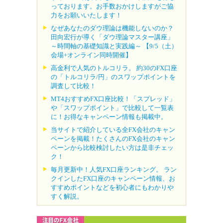
っております。お手数おかけしますがご協
力をお願いいたします！
なぜあなたのダウ理論は機能しないのか？
田向宏行が導く「ダウ理論マスター講座」
～時間軸の基礎知識と実践編～ 【9/5（土）
会場+オンライン同時開催】
高金利で人気のトルコリラ。 約30のFX口座
の「トルコリラ/円」のスワップポイントを
調査して比較！
MT4おすすめFX口座比較！「スプレッド」
や「スワップポイント」で比較して一覧表
に！お得なキャンペーン情報も掲載中。
当サイトで紹介している全FX会社のキャン
ペーンを掲載！たくさんのFX会社のキャン
ペーンから比較検討したい方は是非チェッ
ク！
毎月更新中！人気FX口座ランキング。 ラン
クインしたFX口座のキャンペーン情報、お
すすめポイントなどを初心者にもわかりや
すく解説。