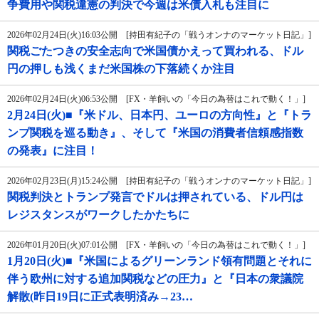
争費用や関税違憲の判決で今週は米債入札も注目に
2026年02月24日(火)16:03公開 [持田有紀子の「戦うオンナのマーケット日記」]
関税ごたつきの安全志向で米国債かえって買われる、ドル
円の押しも浅くまだ米国株の下落続くか注目
2026年02月24日(火)06:53公開 [FX・羊飼いの「今日の為替はこれで動く！」]
2月24日(火)■『米ドル、日本円、ユーロの方向性』と『トラ
ンプ関税を巡る動き』、そして『米国の消費者信頼感指数
の発表』に注目！
2026年02月23日(月)15:24公開 [持田有紀子の「戦うオンナのマーケット日記」]
関税判決とトランプ発言でドルは押されている、ドル円は
レジスタンスがワークしたかたちに
2026年01月20日(火)07:01公開 [FX・羊飼いの「今日の為替はこれで動く！」]
1月20日(火)■『米国によるグリーンランド領有問題とそれに
伴う欧州に対する追加関税などの圧力』と『日本の衆議院
解散(昨日19日に正式表明済み→23…