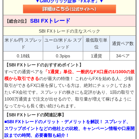
▼GMOクリック証券「FXネオ」▼
SBI FXトレード
【総合2位】
SBI FXトレードの主なスペック
米ドル/円 スプレッ
ユーロ/米ドル スプ
最低取引単
通貨ペア数
ド
レッド
位
0.18銭
0.3pips
1通貨
34ペア
【SBI FXトレードのおすすめポイント】
すべての通貨ペアを
「1通貨」単位、一般的なFX口座の1/1000の規
模から取引できる
のが最大の特徴！ これからFXを始める人、少額
取引ができるFX口座を探している方は、絶対にチェックしておき
たいFX会社です。スプレッドの狭さにも定評があり、1回の取引で
1000万通貨まで注文が出せるので、取引量が増えて稼げるように
なってからも長く使い続けられます。
【SBI FXトレードの関連記事】
■SBI FXトレードのメリット・デメリットを解説！ スプレッド、
スワップポイントなどの他社との比較、キャンペーン情報や口座開
設までの時間、必要書類も紹介！