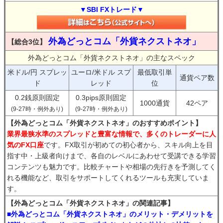
▼SBI FXトレード▼
外為どっとコム「外貨ネクストネオ」
【総合3位】
外為どっとコム「外貨ネクストネオ」の主なスペック
米ドル/円 スプレッ
ユーロ/米ドル スプ
最低取引単
通貨ペア数
ド
レッド
位
0.2銭原則固定
0.3pips原則固定
1000通貨
42ペア
(9-27時・例外あり)
(9-27時・例外あり)
【外為どっとコム「外貨ネクストネオ」のおすすめポイント】
業界最狭水準のスプレッドと豊富な情報で、多くのトレーダーに人
気のFX口座
です。FX取引が初めての初心者から、スキル向上を目
指す中・上級者向けまで、各自のレベルにあわせて受講できる学習
コンテンツも魅力です。比較チャートや相場の先行きを予測してく
れる機能など、取引をサポートしてくれるツールも充実していま
す。
【外為どっとコム「外貨ネクストネオ」の関連記事】
■外為どっとコム「外貨ネクストネオ」のメリット・デメリットを