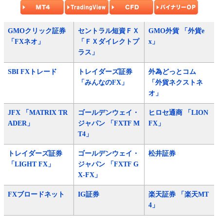
GMOクリック証券
セントラル短資ＦＸ
GMO外貨 「外貨e
「FXネオ」
「ＦＸダイレクトプ
x」
ラス」
SBI FXトレード
トレイダーズ証券
外為どっとコム
「みんなのFX」
「外貨ネクストネ
オ」
JFX 「MATRIX TR
ゴールデンウェイ・
ヒロセ通商 「LION
ADER」
ジャパン 「FXTF M
FX」
T4」
トレイダーズ証券
ゴールデンウェイ・
松井証券
「LIGHT FX」
ジャパン 「FXTF G
X-FX」
FXブロードネット
IG証券
楽天証券 「楽天MT
4」