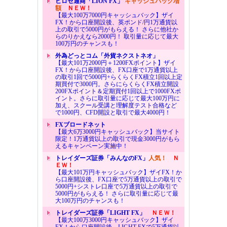
ヒロセ通商「LION FX」
キャッシュバック増
額
ＮＥＷ！
【最大100万7000円キャッシュバック】ザイ
FX！から口座開設後、英ポンド/円1万通貨以
上の取引で5000円がもらえる！ さらに他社か
らのりかえなら2000円！ 取引量に応じて最大
100万円のチャンスも！
外為どっとコム「外貨ネクストネオ」
【最大101万2000円＋1200FXポイント】ザイ
FX！から口座開設後、FX口座で1万通貨以上
の取引1回で5000円+らくらくFX積立1回以上定
期買付で3000円。さらにらくらくFX積立開設
200FXポイント＆定期買付1回以上で1000FXポ
イント。さらに取引量に応じて最大100万円に
加え、スクール受講と理解度テスト合格など
で1000円、CFD開設と取引で最大4000円！
FXブロードネット
【最大6万3000円キャッシュバック】当サイト
限定！1万通貨以上の取引で現金3000円がもら
えるキャンペーン実施中！
トレイダーズ証券「みんなのFX」
人気！
Ｎ
ＥＷ！
【最大101万円キャッシュバック】ザイFX！か
ら口座開設後、FX口座で5万通貨以上の取引で
5000円+シストレ口座で5万通貨以上の取引で
5000円がもらえる！ さらに取引量に応じて最
大100万円のチャンスも！
トレイダーズ証券「LIGHT FX」
ＮＥＷ！
【最大100万3000円キャッシュバック】ザイ
FX！から口座開設後、LIGHT FXで5万通貨以