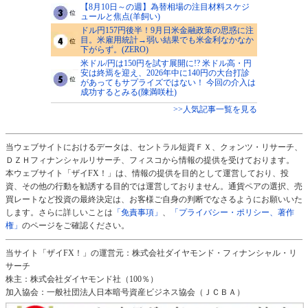
【8月10日～の週】為替相場の注目材料スケジ
ュールと焦点(羊飼い)
ドル円157円後半！9月日米金融政策の思惑に注
目。米雇用統計→弱い結果でも米金利なかなか
下がらず。(ZERO)
米ドル/円は150円を試す展開に!? 米ドル高・円
安は終焉を迎え、2026年中に140円の大台打診
があってもサプライズではない！ 今回の介入は
成功するとみる(陳満咲杜)
>>人気記事一覧を見る
当ウェブサイトにおけるデータは、セントラル短資ＦＸ、クォンツ・リサーチ、
ＤＺＨフィナンシャルリサーチ、フィスコから情報の提供を受けております。
本ウェブサイト「ザイFX！」は、情報の提供を目的として運営しており、投
資、その他の行動を勧誘する目的では運営しておりません。通貨ペアの選択、売
買レートなど投資の最終決定は、お客様ご自身の判断でなさるようにお願いいた
します。さらに詳しいことは
「免責事項」
、
「プライバシー・ポリシー、著作
権」
のページをご確認ください。
当サイト「ザイFX！」の運営元：株式会社ダイヤモンド・フィナンシャル・リ
サーチ
株主：株式会社ダイヤモンド社（100％）
加入協会：一般社団法人日本暗号資産ビジネス協会（ＪＣＢＡ）