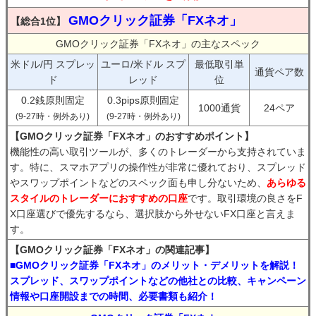
GMOクリック証券「FXネオ」
【総合1位】
GMOクリック証券「FXネオ」の主なスペック
米ドル/円 スプレッ
ユーロ/米ドル スプ
最低取引単
通貨ペア数
ド
レッド
位
0.2銭原則固定
0.3pips原則固定
1000通貨
24ペア
(9-27時・例外あり)
(9-27時・例外あり)
【GMOクリック証券「FXネオ」のおすすめポイント】
機能性の高い取引ツールが、多くのトレーダーから支持されていま
す。特に、スマホアプリの操作性が非常に優れており、スプレッド
やスワップポイントなどのスペック面も申し分ないため、
あらゆる
スタイルのトレーダーにおすすめの口座
です。取引環境の良さをF
X口座選びで優先するなら、選択肢から外せないFX口座と言えま
す。
【GMOクリック証券「FXネオ」の関連記事】
■GMOクリック証券「FXネオ」のメリット・デメリットを解説！
スプレッド、スワップポイントなどの他社との比較、キャンペーン
情報や口座開設までの時間、必要書類も紹介！