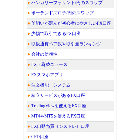
ハンガリーフォリント/円のスワップ
ポーランドズロチ/円のスワップ
羊飼いが選んだ初心者にやさしいFX口座
少額で取引できるFX口座
取扱通貨ペア数や取引量ランキング
会社の信頼性
FX・為替ニュース
FXスマホアプリ
注文機能・システム
積立サービスがあるFX口座
TradingViewを使えるFX口座
MT4やMT5を使えるFX口座
FX自動売買（シストレ）口座
CFD口座