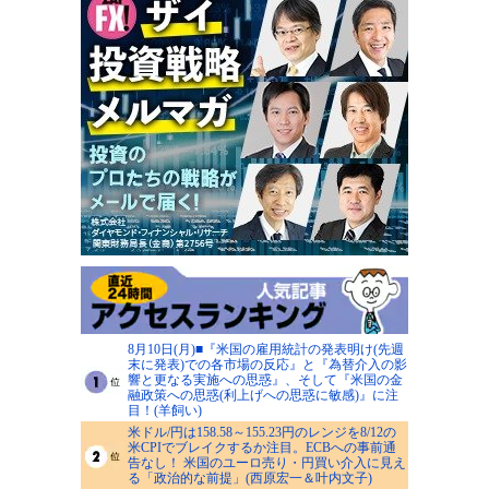
8月10日(月)■『米国の雇用統計の発表明け(先週
末に発表)での各市場の反応』と『為替介入の影
響と更なる実施への思惑』、そして『米国の金
融政策への思惑(利上げへの思惑に敏感)』に注
目！(羊飼い)
米ドル/円は158.58～155.23円のレンジを8/12の
米CPIでブレイクするか注目。ECBへの事前通
告なし！ 米国のユーロ売り・円買い介入に見え
る「政治的な前提」(西原宏一＆叶内文子)