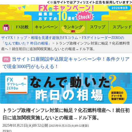
FX比較
キャンペーン
ランキング
スワップ
スプレッド
ザイFX！トップ
>
相場を見通す超強力FXコラム
>
FXデイトレーダーZEROの
「なんで動いた？ 昨日の相場」
> トランプ政権インフレ対策に軸足？化石燃料増
産へ！就任初日に追加関税実施しないとの報道→ドル下落。
当サイト口座開設申込限定キャンペーン中！条件クリア
で現金3000円がもらえる！
トランプ政権インフレ対策に軸足？化石燃料増産へ！
就任初
日に追加関税実施しないとの報道→ドル下落。
2025年01月21日(火)09:52公開
[2025年01月21日(火)09:52更新]
ZERO