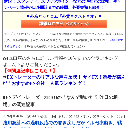
解説！ スプレッド、スワップポイントなどの他社との比較、キャ
ンペーン情報や口座開設までの時間、必要書類も紹介！
▼外為どっとコム「外貨ネクストネオ」▼
※スプレッドはすべて例外あり。この表は2026年8月3日時点のデータをもとに作成している
ため、最新の情報とは異なっている場合があります。最新の情報はザイFX！の
「FX会社おす
すめ比較」
や、各FX会社の公式サイトなどで確認してください
各FX口座のさらに詳しい情報や10位までの全ランキング
は、以下よりご覧ください。
【※関連記事はこちら！】
⇒
FXトレーダーのリアルな声を反映！ ザイFX！読者が選ん
だ「おすすめFX会社」人気ランキング！
■FXデイトレーダーZEROの「なんで動いた？ 昨日の相
場」の関連記事
2026年06月09日(火)14:36公開 [持田有紀子の「戦うオンナのマーケット日記」]
雇用統計への過剰反応での巻き戻しだがドル円小動き、戦