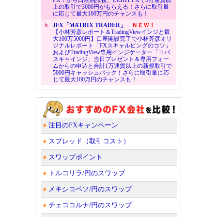
上の取引で3000円がもらえる！さらに取引量
に応じて最大100万円のチャンスも！
JFX「MATRIX TRADER」
ＮＥＷ！
【小林芳彦レポート＆TradingViewインジと最
大100万5000円】口座開設完了で小林芳彦オリ
ジナルレポート「FXスキャルピングのコツ」
およびTradingView専用インジケーター「コバ
スキャインジ」当日プレゼント＆専用フォー
ムからの申込と合計1万通貨以上の新規取引で
5000円キャッシュバック！さらに取引量に応
じて最大100万円のチャンスも！
注目のFXキャンペーン
スプレッド（取引コスト）
スワップポイント
トルコリラ/円のスワップ
メキシコペソ/円のスワップ
チェココルナ/円のスワップ