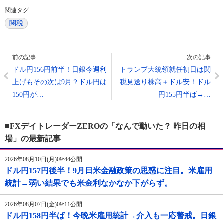
関連タグ
関税
前の記事
次の記事
ドル円156円前半！日銀今週利
トランプ大統領就任初日は関
上げもその次は9月？ドル円は
税見送り株高＋ドル安！ドル
150円が…
円155円半ば→…
■FXデイトレーダーZEROの「なんで動いた？ 昨日の相
場」の最新記事
2026年08月10日(月)09:44公開
ドル円157円後半！9月日米金融政策の思惑に注目。米雇用
統計→弱い結果でも米金利なかなか下がらず。
2026年08月07日(金)09:11公開
ドル円158円半ば！今晩米雇用統計→介入も一応警戒。日銀