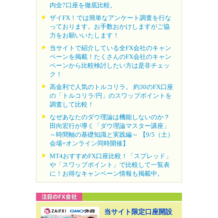
内全7口座を徹底比較。
ザイFX！では簡単なアンケート調査を行な
っております。お手数おかけしますがご協
力をお願いいたします！
当サイトで紹介している全FX会社のキャン
ペーンを掲載！たくさんのFX会社のキャン
ペーンから比較検討したい方は是非チェッ
ク！
高金利で人気のトルコリラ。 約30のFX口座
の「トルコリラ/円」のスワップポイントを
調査して比較！
なぜあなたのダウ理論は機能しないのか？
田向宏行が導く「ダウ理論マスター講座」
～時間軸の基礎知識と実践編～ 【9/5（土）
会場+オンライン同時開催】
MT4おすすめFX口座比較！「スプレッド」
や「スワップポイント」で比較して一覧表
に！お得なキャンペーン情報も掲載中。
当サイト限定口座開設