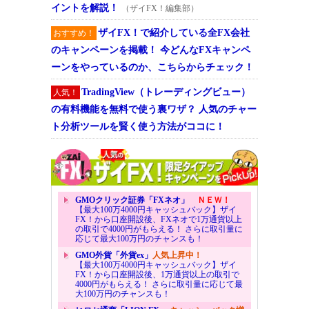
イントを解説！
（ザイFX！編集部）
ザイFX！で紹介している全FX会社
おすすめ！
のキャンペーンを掲載！ 今どんなFXキャンペ
ーンをやっているのか、こちらからチェック！
TradingView（トレーディングビュー）
人気！
の有料機能を無料で使う裏ワザ？ 人気のチャー
ト分析ツールを賢く使う方法がココに！
GMOクリック証券「FXネオ」
ＮＥＷ！
【最大100万4000円キャッシュバック】ザイ
FX！から口座開設後、FXネオで1万通貨以上
の取引で4000円がもらえる！ さらに取引量に
応じて最大100万円のチャンスも！
GMO外貨「外貨ex」
人気上昇中！
【最大100万4000円キャッシュバック】ザイ
FX！から口座開設後、1万通貨以上の取引で
4000円がもらえる！ さらに取引量に応じて最
大100万円のチャンスも！