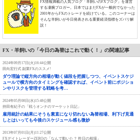
FX情報満載の人気ブログ「羊飼いのFXブログ」を運営
する凄腕ブロガー。日本ではまだFXが一般的でなかった
2001年からFXのトレードを続けている。このコーナーは
そんな羊飼いが今日発表される重要経済指標をズバリ解
説！
FX・羊飼いの「今日の為替はこれで動く！」の関連記事
2024年09月17日(火)16:44公開
田向宏行式 副業FXのススメ!
ダウ理論で縦方向の相場が動く値段を把握しつつ、イベントスケジ
ュールで横方向のタイミングを確認すれば、イベント前にポジショ
ンやリスクを管理する戦略を考…
2024年05月08日(水)15:48公開
持田有紀子の「戦うオンナのマーケット日記」
雇用統計の結果にそうも素直になり切れない為替相場、利下げ見通
しとはいっても今後のスケジュール感も微妙
2013年07月01日(月)11:27公開
FXデイトレーダーZEROの「なんで動いた？ 昨日の相場」