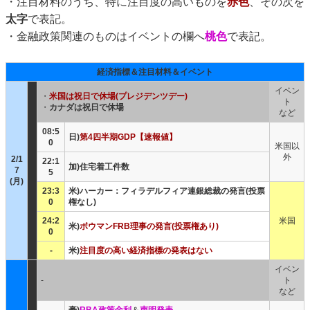
・注目材料のうち、特に注目度の高いものを
赤色
、その次を
太字
で表記。
・金融政策関連のものはイベントの欄へ
桃色
で表記。
経済指標＆注目材料＆イベント
イベン
・
米国は祝日で休場(プレジデンツデー)
ト
・
カナダは祝日で休場
など
08:5
日)
第4四半期GDP【速報値】
0
米国以
外
2/1
22:1
加)住宅着工件数
7
5
(月)
23:3
米)ハーカー：フィラデルフィア連銀総裁の発言(投票
0
権なし)
24:2
米国
米)
ボウマンFRB理事の発言(投票権あり)
0
-
米)
注目度の高い経済指標の発表はない
イベン
-
ト
など