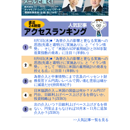
8月5日(水)■『為替介入の影響と更なる実施への
思惑(先週と週明けに実施あり)』と『イラン情
勢』、そして『米国のADP雇用統計とISM非製
造業指数の発表』に注目！(羊飼い)
8月6日(木)■『為替介入の影響と更なる実施への
思惑(先週と週明けに実施あり)』と『イラン情
勢』、そして『明日に米国の雇用統計の発表を
控える点』に注目！(羊飼い)
為替介入と中東情勢にまで言及のベッセント財
務長官ドル円高いレベルで買い進む意欲は確か
に減退だが(持田有紀子)
日米協調介入→米国の国益は何か？ドル円157
円台。日銀利上げペース上げざるを得ないか。
投資戦略は？(ZERO)
次の介入いつ？日銀利上げペース上げざるを得
ない。円安止まらなければ10月末～11月に追加
介入か？(ZERO)
>>人気記事一覧を見る