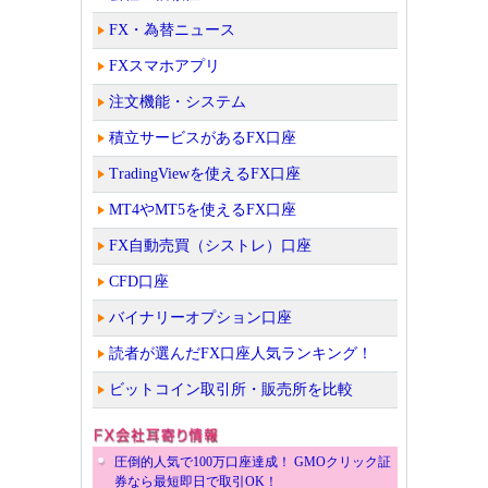
FX・為替ニュース
FXスマホアプリ
注文機能・システム
積立サービスがあるFX口座
TradingViewを使えるFX口座
MT4やMT5を使えるFX口座
FX自動売買（シストレ）口座
CFD口座
バイナリーオプション口座
読者が選んだFX口座人気ランキング！
ビットコイン取引所・販売所を比較
圧倒的人気で100万口座達成！ GMOクリック証
券なら最短即日で取引OK！