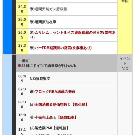
米国
24:3
米)
週間天然ガス貯蔵量
0
25:0
米)週間原油在庫
0
26:0
米)
ムサレム：セントルイス連銀総裁の発言(投票権あ
5
り)
28:3
米)
バーFRB副議長の発言(投票権あり)
0
イベン
・
週末
ト
※
23日にドイツで総選挙が行われる
など
06:4
NZ)貿易収支
5
07:3
豪)
ブロックRBA総裁の発言
0
08:3
日)
全国消費者物価指数
＆
【除生鮮】
0
16:0
英)
小売売上高
＆
【除自動車】
0
仏)製造業PMI【速報値】
17:1
5