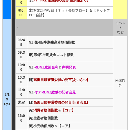
米)
バーFRB副議長の発言(投票権あり)
0
翌6:
米)
対米証券投資【ネット長期フロー】＆【ネットフ
00
ロー合計】
イベン
-
ト
など
06:4
NZ)第4四半期生産者物価指数
5
09:3
豪)第4四半期賃金コスト指数
0
10:0
NZ)
RBNZ政策金利
＆
声明発表
0
10:3
日)
高田日銀審議委員の発言[あいさつ]
米国以
0
外
11:0
NZ)
オアRBNZ総裁の記者会見
2/1
0
9
未定
日)
高田日銀審議委員の発言[記者会見]
(水)
英)
消費者物価指数
＆
【コア】
16:0
英)生産者物価指数
0
英)小売物価指数
＆
【コア】