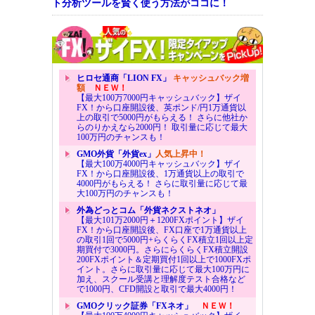
ト分析ツールを賢く使う方法がココに！
ヒロセ通商「LION FX」
キャッシュバック増
額
ＮＥＷ！
【最大100万7000円キャッシュバック】ザイ
FX！から口座開設後、英ポンド/円1万通貨以
上の取引で5000円がもらえる！ さらに他社か
らのりかえなら2000円！ 取引量に応じて最大
100万円のチャンスも！
GMO外貨「外貨ex」
人気上昇中！
【最大100万4000円キャッシュバック】ザイ
FX！から口座開設後、1万通貨以上の取引で
4000円がもらえる！ さらに取引量に応じて最
大100万円のチャンスも！
外為どっとコム「外貨ネクストネオ」
【最大101万2000円＋1200FXポイント】ザイ
FX！から口座開設後、FX口座で1万通貨以上
の取引1回で5000円+らくらくFX積立1回以上定
期買付で3000円。さらにらくらくFX積立開設
200FXポイント＆定期買付1回以上で1000FXポ
イント。さらに取引量に応じて最大100万円に
加え、スクール受講と理解度テスト合格など
で1000円、CFD開設と取引で最大4000円！
GMOクリック証券「FXネオ」
ＮＥＷ！