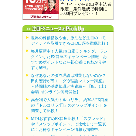
当サイトからの口座申込者
限定！条件達成で特別に
3000円プレゼント！
世界の株価指数や金、原油など注目のコモ
ディティを取引できるCFD口座を徹底比較！
毎月更新中！人気FX口座ランキング。 ラン
クインしたFX口座のキャンペーン情報、お
すすめポイントなどを初心者にもわかりや
すく解説。
なぜあなたのダウ理論は機能しないのか？
田向宏行が導く「ダウ理論マスター講座」
～時間軸の基礎知識と実践編～ 【9/5（土）
会場+オンライン同時開催】
高金利で人気のトルコリラ。 約30のFX口座
の「トルコリラ/円」のスワップポイントを
調査して比較！
MT4おすすめFX口座比較！「スプレッド」
や「スワップポイント」で比較して一覧表
に！お得なキャンペーン情報も掲載中。