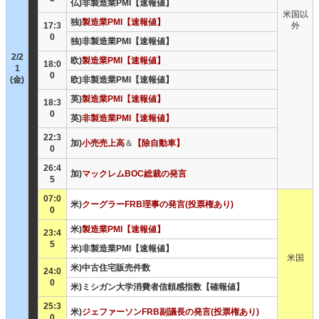
仏)非製造業PMI【速報値】
米国以
独)
製造業PMI【速報値】
17:3
外
0
独)非製造業PMI【速報値】
2/2
欧)
製造業PMI【速報値】
18:0
1
0
(金)
欧)非製造業PMI【速報値】
英)
製造業PMI【速報値】
18:3
0
英)
非製造業PMI【速報値】
22:3
加)
小売売上高
＆
【除自動車】
0
26:4
加)
マックレムBOC総裁の発言
5
07:0
米)
クーグラーFRB理事の発言(投票権あり)
0
米)
製造業PMI【速報値】
23:4
5
米)非製造業PMI【速報値】
米国
米)中古住宅販売件数
24:0
0
米)ミシガン大学消費者信頼感指数【確報値】
25:3
米)
ジェファーソンFRB副議長の発言(投票権あり)
0