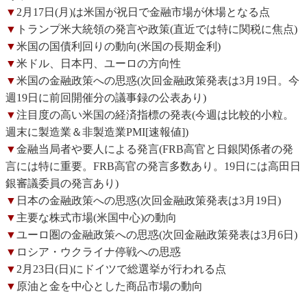
▼
2月17日(月)は米国が祝日で金融市場が休場となる点
▼
トランプ米大統領の発言や政策(直近では特に関税に焦点)
▼
米国の国債利回りの動向(米国の長期金利)
▼
米ドル、日本円、ユーロの方向性
▼
米国の金融政策への思惑(次回金融政策発表は3月19日。今
週19日に前回開催分の議事録の公表あり)
▼
注目度の高い米国の経済指標の発表(今週は比較的小粒。
週末に製造業＆非製造業PMI[速報値])
▼
金融当局者や要人による発言(FRB高官と日銀関係者の発
言には特に重要。FRB高官の発言多数あり。19日には高田日
銀審議委員の発言あり)
▼
日本の金融政策への思惑(次回金融政策発表は3月19日)
▼
主要な株式市場(米国中心)の動向
▼
ユーロ圏の金融政策への思惑(次回金融政策発表は3月6日)
▼
ロシア・ウクライナ停戦への思惑
▼
2月23日(日)にドイツで総選挙が行われる点
▼
原油と金を中心とした商品市場の動向