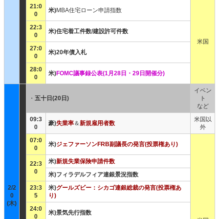
21:0
米)
MBA住宅ローン申請指数
0
22:3
米)住宅着工件数/建設許可件数
0
米国
27:0
米)20年債入札
0
28:0
米)
FOMC議事録公表(1月28日・29日開催分)
0
イベン
・
五十日(20日)
ト
など
09:3
米国以
豪)
失業率
＆
新規雇用者数
0
外
07:0
米)
ジェファーソンFRB副議長の発言(投票権あり)
0
米)
新規失業保険申請件数
22:3
0
米)フィラデルフィア連銀景況指数
2/2
23:3
米)
グールズビー：シカゴ連銀総裁の発言(投票権あ
0
5
り)
(木)
24:0
米)景気先行指数
0