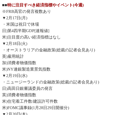
■■
特に注目すべき経済指標やイベント(今週)
※FRB高官の発言複数あり
▼2月17日(月)
・米国は祝日で休場
日)第4四半期GDP[速報値]
米)注目度の高い経済指標はなし
▼2月18日(火)
・オーストラリアの金融政策(総裁の記者会見あり)
英)雇用統計
加)消費者物価指数
米)NY連銀製造業景気指数
▼2月19日(水)
・ニュージーランドの金融政策(総裁の記者会見あり)
日)高田日銀審議委員の発言
英)消費者物価指数
米)住宅着工件数/建設許可件数
米)FOMC議事録(1月28日29日開催分)
▼2月20日(木)