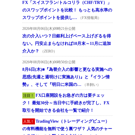
FX「スイスフラン/トルコリラ（CHF/TRY）」
のスワップポイントを比較！ もっとも高水準の
スワップポイントを提供し…
（FX情報局）
2026年08月06日(木)09時21分公開
次の介入いつ？日銀利上げペース上げざるを得
ない。円安止まらなければ10月末～11月に追加
介入か？
（ZERO）
2026年08月06日(木)06時50分公開
8月6日(木)■『為替介入の影響と更なる実施への
思惑(先週と週明けに実施あり)』と『イラン情
勢』、そして『明日に米国の…
（羊飼い）
FX口座開設をお急ぎの方は要チェッ
注目！
ク！ 最短30分～当日中に手続きが完了し、FX
取引を開始できる会社を一覧で紹介！
TradingView（トレーディングビュー）
人気！
の有料機能を無料で使う裏ワザ？ 人気のチャー