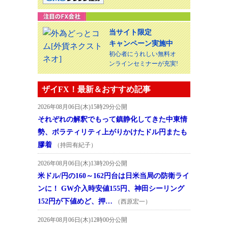
当サイト限定
キャンペーン実施中
初心者にうれしい無料オ
ンラインセミナーが充実!
ザイFX！最新＆おすすめ記事
2026年08月06日(木)15時29分公開
それぞれの解釈でもって鎮静化してきた中東情
勢、ボラティリティ上がりかけたドル円またも
膠着
（持田有紀子）
2026年08月06日(木)13時20分公開
米ドル/円の160～162円台は日米当局の防衛ライ
ンに！ GW介入時安値155円、神田シーリング
152円が下値めど、押…
（西原宏一）
2026年08月06日(木)12時00分公開