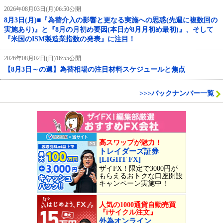
2026年08月03日(月)06:50公開
8月3日(月)■『為替介入の影響と更なる実施への思惑(先週に複数回の
実施あり)』と『8月の月初め要因(本日が8月月初め最初)』、そして
『米国のISM製造業指数の発表』に注目！
2026年08月02日(日)16:55公開
【8月3日～の週】為替相場の注目材料スケジュールと焦点
>>>バックナンバー一覧
高スワップが魅力！
トレイダーズ証券
[LIGHT FX]
ザイFX！限定で3000円が
もらえるおトクな口座開設
キャンペーン実施中！
人気の1000通貨自動売買
『iサイクル注文』
外為オンライン