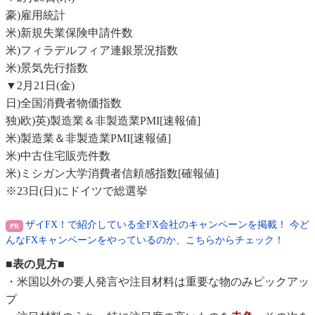
豪)雇用統計
米)新規失業保険申請件数
米)フィラデルフィア連銀景況指数
米)景気先行指数
▼2月21日(金)
日)全国消費者物価指数
独)欧)英)製造業＆非製造業PMI[速報値]
米)製造業＆非製造業PMI[速報値]
米)中古住宅販売件数
米)ミシガン大学消費者信頼感指数[確報値]
※23日(日)にドイツで総選挙
ザイFX！で紹介している全FX会社のキャンペーンを掲載！ 今ど
んなFXキャンペーンをやっているのか、こちらからチェック！
■表の見方■
・米国以外の要人発言や注目材料は重要な物のみピックアッ
プ