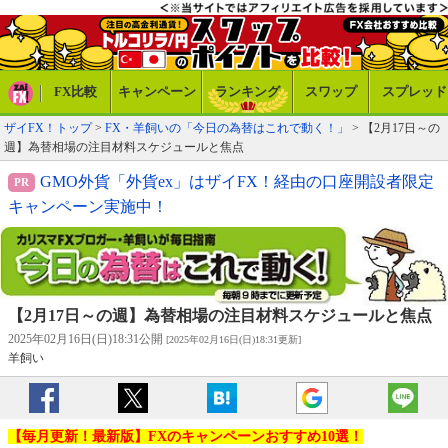
FX比較
キャンペーン
ランキング
スワップ
スプレッド
ザイFX！トップ
>
FX・羊飼いの「今日の為替はこれで動く！」
> 【2月17日～の
週】為替相場の注目材料スケジュールと焦点
GMO外貨「外貨ex」はザイFX！経由の口座開設者限定
キャンペーン実施中！
【2月17日～の週】為替相場の注目材料スケジュールと焦点
2025年02月16日(日)18:31公開
[2025年02月16日(日)18:31更新]
羊飼い
【毎月更新！最新版】FXのキャンペーンおすすめ10選！