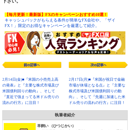
下さい。
【毎月更新！最新版】FXのキャンペーンおすすめ10選！
キャッシュバックがもらえる条件が簡単なFX会社や、「ザイ
FX！」限定のお得なキャンペーンを厳選して紹介。
2月14日(金)■『米国の小売売上高
2月17日(月)■『米国が祝日で金融
の発表』と『主要な株式市場及び
市場が休場となる点』と『主要な
米国債利回りの動向』、そして
株式市場及び米国債利回りの動
『直近で強まってる米ドル売りの
向』、そして『先週に加速した米
流れの行方』に注目！
ドル売りの流れの行方』に注目！
執筆者紹介
羊飼い （ひつじかい）