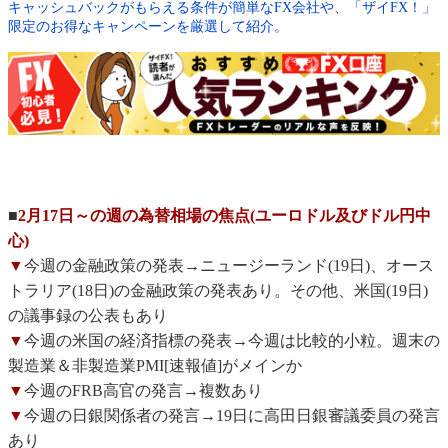
キャッシュバックがもらえる条件が簡単なFX会社や、「ザイFX！」
限定のお得なキャンペーンを厳選して紹介。
■
2月17日～の週の為替相場の焦点(ユーロドル及びドル円中
心)
▼
今週の金融政策の発表→ニュージーランド(19日)、オース
トラリア(18日)の金融政策の発表あり。その他、米国(19日)
の議事録の公表もあり
▼
今週の米国の経済指標の発表→今週は比較的小粒。週末の
製造業＆非製造業PMI[速報値]がメインか
▼
今週のFRB高官の発言→複数あり
▼
今週の日銀関係者の発言→19日に高田日銀審議委員の発言
あり