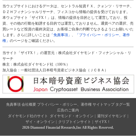
当ウェブサイトにおけるデータは、セントラル短資ＦＸ、クォンツ・リサーチ、
ＤＺＨフィナンシャルリサーチ、フィスコから情報の提供を受けております。
本ウェブサイト「ザイFX！」は、情報の提供を目的として運営しており、投
資、その他の行動を勧誘する目的では運営しておりません。通貨ペアの選択、売
買レートなど投資の最終決定は、お客様ご自身の判断でなさるようにお願いいた
します。さらに詳しいことは
「免責事項」
、
「プライバシー・ポリシー、著作
権」
のページをご確認ください。
当サイト「ザイFX！」の運営元：株式会社ダイヤモンド・フィナンシャル・リ
サーチ
株主：株式会社ダイヤモンド社（100％）
加入協会：一般社団法人日本暗号資産ビジネス協会（ＪＣＢＡ）
免責事項
会社概要
プライバシー・ポリシー、著作権
サイトマップ
タグ一覧
広告のご案内
ダイヤモンド社のサイト
ダイヤモンド・オンライン
|
週刊ダイヤモンド
|
ザイ・オンライン
|
クリプトインサイト
|
ザイFX！
2026 Diamond Financial Research,Inc All Rights Reserved.