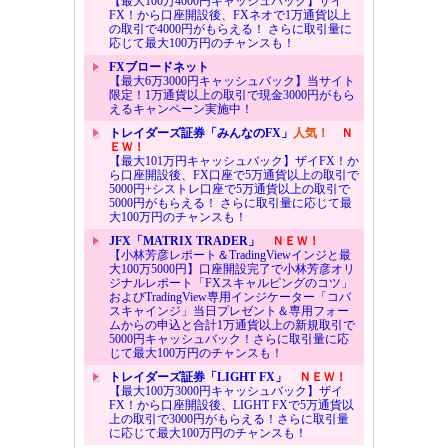
【最大100万4000円キャッシュバック】ザイ
FX！から口座開設後、FXネオで1万通貨以上
の取引で4000円がもらえる！ さらに取引量に
応じて最大100万円のチャンスも！
FXブロードネット
【最大6万3000円キャッシュバック】当サイト
限定！1万通貨以上の取引で現金3000円がもら
えるキャンペーン実施中！
トレイダーズ証券「みんなのFX」
人気！
Ｎ
ＥＷ！
【最大101万円キャッシュバック】ザイFX！か
ら口座開設後、FX口座で5万通貨以上の取引で
5000円+シストレ口座で5万通貨以上の取引で
5000円がもらえる！ さらに取引量に応じて最
大100万円のチャンスも！
JFX「MATRIX TRADER」
ＮＥＷ！
【小林芳彦レポート＆TradingViewインジと最
大100万5000円】口座開設完了で小林芳彦オリ
ジナルレポート「FXスキャルピングのコツ」
およびTradingView専用インジケーター「コバ
スキャインジ」当日プレゼント＆専用フォー
ムからの申込と合計1万通貨以上の新規取引で
5000円キャッシュバック！さらに取引量に応
じて最大100万円のチャンスも！
トレイダーズ証券「LIGHT FX」
ＮＥＷ！
【最大100万3000円キャッシュバック】ザイ
FX！から口座開設後、LIGHT FXで5万通貨以
上の取引で3000円がもらえる！さらに取引量
に応じて最大100万円のチャンスも！