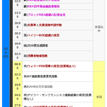
豪)
RBA政策金利
＆
声明発表
12:3
0
豪)
RBA四半期金融政策報告
13:3
豪)
ブロックRBA総裁の記者会見
0
16:0
英)
失業率
＆
失業保険申請件数
0
米国以
外
18:3
英)
ベイリーBOE総裁の発言
0
19:0
独)ZEW景況感調査
0
2/1
8
22:3
加)
消費者物価指数
(火)
0
08:0
米)
ウォラーFRB理事の発言(投票権あり)
0
22:3
米)NY連銀製造業景気指数
0
24:0
米)
NAHB住宅市場指数
0
24:2
米)デイリー：サンフランシスコ連銀総裁の発言(投票
米国
0
権なし)
27:0