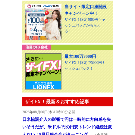
当サイト限定口座開設
キャンペーン中！
ザイFX！限定4000円キャ
ッシュバックがもらえ
る！
最大100万7000円
ザイFX！限定で5000円キ
ャッシュバック！
ザイFX！最新＆おすすめ記事
2026年08月06日(木)17時00分公開
日米協調介入の影響で円は一時的に方向感を失
いそうだが、米ドル/円の円安トレンド継続は変
えない！9月日銀会合がターニング…
（今井雅