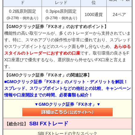
ド
レッド
位
0.2銭原則固定
0.3pips原則固定
1000通貨
24ペア
(9-27時・例外あり)
(9-27時・例外あり)
【GMOクリック証券「FXネオ」のおすすめポイント】
機能性の高い取引ツールが、多くのトレーダーから支持されていま
す。特に、スマホアプリの操作性が非常に優れており、スプレッド
やスワップポイントなどのスペック面も申し分ないため、
あらゆる
スタイルのトレーダーにおすすめの口座
です。取引環境の良さをF
X口座選びで優先するなら、選択肢から外せないFX口座と言えま
す。
【GMOクリック証券「FXネオ」の関連記事】
■GMOクリック証券「FXネオ」のメリット・デメリットを解説！
スプレッド、スワップポイントなどの他社との比較、キャンペーン
情報や口座開設までの時間、必要書類も紹介！
▼GMOクリック証券「FXネオ」▼
SBI FXトレード
【総合2位】
SBI FXトレードの主なスペック