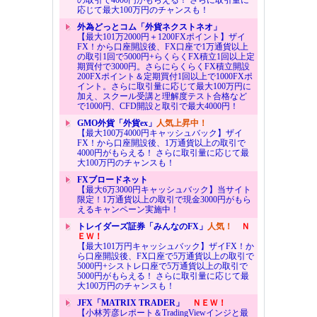
応じて最大100万円のチャンスも！
外為どっとコム「外貨ネクストネオ」
【最大101万2000円＋1200FXポイント】ザイ
FX！から口座開設後、FX口座で1万通貨以上
の取引1回で5000円+らくらくFX積立1回以上定
期買付で3000円。さらにらくらくFX積立開設
200FXポイント＆定期買付1回以上で1000FXポ
イント。さらに取引量に応じて最大100万円に
加え、スクール受講と理解度テスト合格など
で1000円、CFD開設と取引で最大4000円！
GMO外貨「外貨ex」
人気上昇中！
【最大100万4000円キャッシュバック】ザイ
FX！から口座開設後、1万通貨以上の取引で
4000円がもらえる！ さらに取引量に応じて最
大100万円のチャンスも！
FXブロードネット
【最大6万3000円キャッシュバック】当サイト
限定！1万通貨以上の取引で現金3000円がもら
えるキャンペーン実施中！
トレイダーズ証券「みんなのFX」
人気！
Ｎ
ＥＷ！
【最大101万円キャッシュバック】ザイFX！か
ら口座開設後、FX口座で5万通貨以上の取引で
5000円+シストレ口座で5万通貨以上の取引で
5000円がもらえる！ さらに取引量に応じて最
大100万円のチャンスも！
JFX「MATRIX TRADER」
ＮＥＷ！
【小林芳彦レポート＆TradingViewインジと最