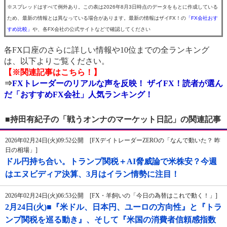
※スプレッドはすべて例外あり。この表は2026年8月3日時点のデータをもとに作成している
ため、最新の情報とは異なっている場合があります。最新の情報はザイFX！の
「FX会社おす
すめ比較」
や、各FX会社の公式サイトなどで確認してください
各FX口座のさらに詳しい情報や10位までの全ランキング
は、以下よりご覧ください。
【※関連記事はこちら！】
⇒
FXトレーダーのリアルな声を反映！ ザイFX！読者が選ん
だ「おすすめFX会社」人気ランキング！
■持田有紀子の「戦うオンナのマーケット日記」の関連記事
2026年02月24日(火)09:52公開 [FXデイトレーダーZEROの「なんで動いた？ 昨
日の相場」]
ドル円持ち合い。トランプ関税＋AI脅威論で米株安？今週
はエヌビディア決算、3月はイラン情勢に注目！
2026年02月24日(火)06:53公開 [FX・羊飼いの「今日の為替はこれで動く！」]
2月24日(火)■『米ドル、日本円、ユーロの方向性』と『トラ
ンプ関税を巡る動き』、そして『米国の消費者信頼感指数