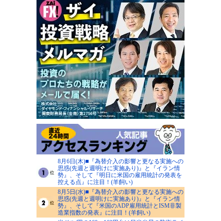
8月6日(木)■『為替介入の影響と更なる実施への
思惑(先週と週明けに実施あり)』と『イラン情
勢』、そして『明日に米国の雇用統計の発表を
控える点』に注目！(羊飼い)
8月5日(水)■『為替介入の影響と更なる実施への
思惑(先週と週明けに実施あり)』と『イラン情
勢』、そして『米国のADP雇用統計とISM非製
造業指数の発表』に注目！(羊飼い)