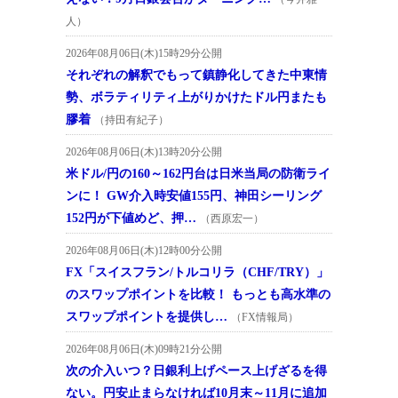
人）
2026年08月06日(木)15時29分公開
それぞれの解釈でもって鎮静化してきた中東情
勢、ボラティリティ上がりかけたドル円またも
膠着
（持田有紀子）
2026年08月06日(木)13時20分公開
米ドル/円の160～162円台は日米当局の防衛ライ
ンに！ GW介入時安値155円、神田シーリング
152円が下値めど、押…
（西原宏一）
2026年08月06日(木)12時00分公開
FX「スイスフラン/トルコリラ（CHF/TRY）」
のスワップポイントを比較！ もっとも高水準の
スワップポイントを提供し…
（FX情報局）
2026年08月06日(木)09時21分公開
次の介入いつ？日銀利上げペース上げざるを得
ない。円安止まらなければ10月末～11月に追加