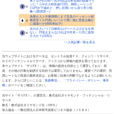
米ドル/円の160～162円台は日米当局の防衛ライ
ンに！ GW介入時安値155円、神田シーリング
152円が下値めど、押し目買いから戻り売り戦
略へ(西原宏一)
為替介入と中東情勢にまで言及のベッセント財
務長官ドル円高いレベルで買い進む意欲は確か
に減退だが(持田有紀子)
次の介入いつ？日銀利上げペース上げざるを得
ない。円安止まらなければ10月末～11月に追加
介入か？(ZERO)
>>人気記事一覧を見る
当ウェブサイトにおけるデータは、セントラル短資ＦＸ、クォンツ・リサーチ、
ＤＺＨフィナンシャルリサーチ、フィスコから情報の提供を受けております。
本ウェブサイト「ザイFX！」は、情報の提供を目的として運営しており、投
資、その他の行動を勧誘する目的では運営しておりません。通貨ペアの選択、売
買レートなど投資の最終決定は、お客様ご自身の判断でなさるようにお願いいた
します。さらに詳しいことは
「免責事項」
、
「プライバシー・ポリシー、著作
権」
のページをご確認ください。
当サイト「ザイFX！」の運営元：株式会社ダイヤモンド・フィナンシャル・リ
サーチ
株主：株式会社ダイヤモンド社（100％）
加入協会：一般社団法人日本暗号資産ビジネス協会（ＪＣＢＡ）