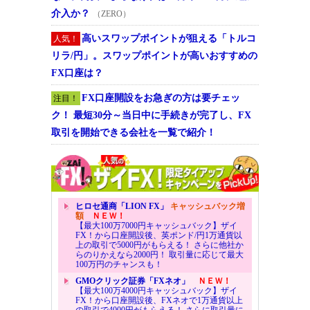
介入か？
（ZERO）
高いスワップポイントが狙える「トルコ
人気！
リラ/円」。スワップポイントが高いおすすめの
FX口座は？
FX口座開設をお急ぎの方は要チェッ
注目！
ク！ 最短30分～当日中に手続きが完了し、FX
取引を開始できる会社を一覧で紹介！
ヒロセ通商「LION FX」
キャッシュバック増
額
ＮＥＷ！
【最大100万7000円キャッシュバック】ザイ
FX！から口座開設後、英ポンド/円1万通貨以
上の取引で5000円がもらえる！ さらに他社か
らのりかえなら2000円！ 取引量に応じて最大
100万円のチャンスも！
GMOクリック証券「FXネオ」
ＮＥＷ！
【最大100万4000円キャッシュバック】ザイ
FX！から口座開設後、FXネオで1万通貨以上
の取引で4000円がもらえる！ さらに取引量に