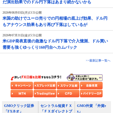
だ演出効果でのドル円下落はあまり続かないかも
2026年08月03日(月)13:51公開
米国の助けでユーロ売りでの円相場の底上げ効果、ドル円
もアナウンス効果もあり再び下落はしているが
2026年07月31日(金)15:51公開
米GDP発表直後の急激なドル円下落で介入憶測、ドル買い
需要も強くゆっくり160円台へカムバック
>>最新記事一覧へ
GMOクリック証券
セントラル短資ＦＸ
GMO外貨 「外貨e
「FXネオ」
「ＦＸダイレクトプ
x」