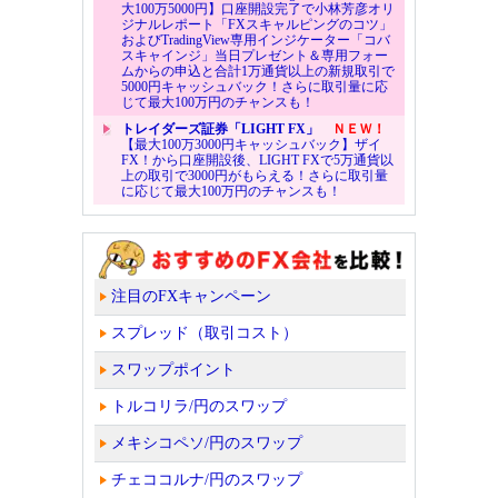
大100万5000円】口座開設完了で小林芳彦オリ
ジナルレポート「FXスキャルピングのコツ」
およびTradingView専用インジケーター「コバ
スキャインジ」当日プレゼント＆専用フォー
ムからの申込と合計1万通貨以上の新規取引で
5000円キャッシュバック！さらに取引量に応
じて最大100万円のチャンスも！
トレイダーズ証券「LIGHT FX」
ＮＥＷ！
【最大100万3000円キャッシュバック】ザイ
FX！から口座開設後、LIGHT FXで5万通貨以
上の取引で3000円がもらえる！さらに取引量
に応じて最大100万円のチャンスも！
注目のFXキャンペーン
スプレッド（取引コスト）
スワップポイント
トルコリラ/円のスワップ
メキシコペソ/円のスワップ
チェココルナ/円のスワップ