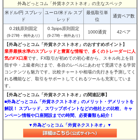
外為どっとコム「外貨ネクストネオ」の主なスペック
米ドル/円 スプレッ
ユーロ/米ドル スプ
最低取引単
通貨ペア数
ド
レッド
位
0.2銭原則固定
0.3pips原則固定
1000通貨
42ペア
(9-27時・例外あり)
(9-27時・例外あり)
【外為どっとコム「外貨ネクストネオ」のおすすめポイント】
業界最狭水準のスプレッドと豊富な情報で、多くのトレーダーに人
気のFX口座
です。FX取引が初めての初心者から、スキル向上を目
指す中・上級者向けまで、各自のレベルにあわせて受講できる学習
コンテンツも魅力です。比較チャートや相場の先行きを予測してく
れる機能など、取引をサポートしてくれるツールも充実していま
す。
【外為どっとコム「外貨ネクストネオ」の関連記事】
■外為どっとコム「外貨ネクストネオ」のメリット・デメリットを
解説！ スプレッド、スワップポイントなどの他社との比較、キャ
ンペーン情報や口座開設までの時間、必要書類も紹介！
▼外為どっとコム「外貨ネクストネオ」▼