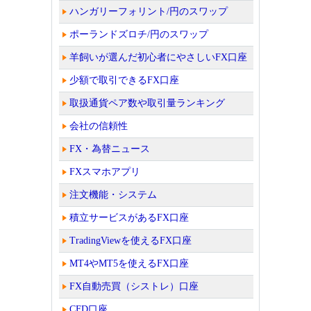
ハンガリーフォリント/円のスワップ
ポーランドズロチ/円のスワップ
羊飼いが選んだ初心者にやさしいFX口座
少額で取引できるFX口座
取扱通貨ペア数や取引量ランキング
会社の信頼性
FX・為替ニュース
FXスマホアプリ
注文機能・システム
積立サービスがあるFX口座
TradingViewを使えるFX口座
MT4やMT5を使えるFX口座
FX自動売買（シストレ）口座
CFD口座