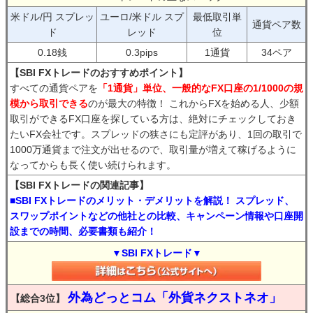
米ドル/円 スプレッ
ユーロ/米ドル スプ
最低取引単
通貨ペア数
ド
レッド
位
0.18銭
0.3pips
1通貨
34ペア
【SBI FXトレードのおすすめポイント】
すべての通貨ペアを
「1通貨」単位、一般的なFX口座の1/1000の規
模から取引できる
のが最大の特徴！ これからFXを始める人、少額
取引ができるFX口座を探している方は、絶対にチェックしておき
たいFX会社です。スプレッドの狭さにも定評があり、1回の取引で
1000万通貨まで注文が出せるので、取引量が増えて稼げるように
なってからも長く使い続けられます。
【SBI FXトレードの関連記事】
■SBI FXトレードのメリット・デメリットを解説！ スプレッド、
スワップポイントなどの他社との比較、キャンペーン情報や口座開
設までの時間、必要書類も紹介！
▼SBI FXトレード▼
外為どっとコム「外貨ネクストネオ」
【総合3位】