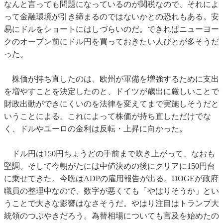
なんと言っても問題になっているのが関税なので、それによ
って金融環境が引き締まるのではないかとの恐れもある。安
易にドルをショートにはしづらいのだ。できればニューヨー
クのオープン前にドル円を買っておきたい人びとが多そうだ
った。
株価が持ち直したのは、欧州が軍備を増強するために支出
を増やすことを決定したのと、ドイツが歳出に厳しいことで
財政出動ができにくいのを法律を変えてまで実施しそうだと
いうことによる。これによって株価が持ち直しただけでな
く、ドルやユーロの金利は反転・上昇に向かった。
ドル円は150円ちょうどの手前まで吹き上がって、なおも
堅調。そして今朝がたには中値決めの後にクリアに150円台
に乗せてきた。今晩はADPの雇用報告が出る。DOGEが政府
職員の整理中なので、数字が悪くても「やはりそうか」とい
うことで大きな影響はなさそうだ。やはり注目はトランプ大
統領のつぶやきだろう。為替相場についても言及を始めたの