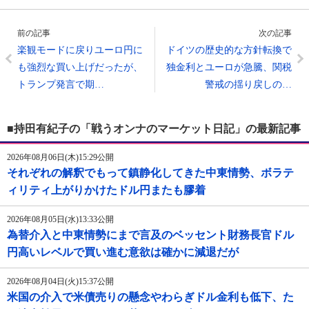
前の記事
次の記事
楽観モードに戻りユーロ円に
ドイツの歴史的な方針転換で
も強烈な買い上げだったが、
独金利とユーロが急騰、関税
トランプ発言で期…
警戒の揺り戻しの…
■持田有紀子の「戦うオンナのマーケット日記」の最新記事
2026年08月06日(木)15:29公開
それぞれの解釈でもって鎮静化してきた中東情勢、ボラテ
ィリティ上がりかけたドル円またも膠着
2026年08月05日(水)13:33公開
為替介入と中東情勢にまで言及のベッセント財務長官ドル
円高いレベルで買い進む意欲は確かに減退だが
2026年08月04日(火)15:37公開
米国の介入で米債売りの懸念やわらぎドル金利も低下、た