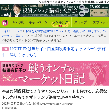
FX比較
キャンペーン
ランキング
スワップ
スプレッド
ザイFX！トップ
>
相場を見通す超強力FXコラム
>
持田有紀子の「戦うオンナの
マーケット日記」
> 本当に関税発動でようやくのんびりムードも砕ける、安易な
ドル売りもできずトランプ為替つぶやき待ちか
LIGHT FXは当サイト口座開設者限定キャンペーン実施
中！詳しくはこちら！
本当に関税発動でようやくのんびりムードも砕ける、
安易な
ドル売りもできずトランプ為替つぶやき待ちか
2025年03月05日(水)15:48公開
[2025年03月05日(水)15:48更新]
持田有紀子