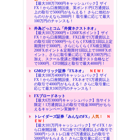
【最大100万7000円キャッシュバック】ザイ
FX！から口座開設後、英ポンド/円1万通貨以
上の取引で5000円がもらえる！ さらに他社か
らのりかえなら2000円！ 取引量に応じて最大
100万円のチャンスも！
外為どっとコム「外貨ネクストネオ」
【最大101万2000円＋1200FXポイント】ザイ
FX！から口座開設後、FX口座で1万通貨以上
の取引1回で5000円+らくらくFX積立1回以上定
期買付で3000円。さらにらくらくFX積立開設
200FXポイント＆定期買付1回以上で1000FXポ
イント。さらに取引量に応じて最大100万円に
加え、スクール受講と理解度テスト合格など
で1000円、CFD開設と取引で最大4000円！
GMOクリック証券「FXネオ」
ＮＥＷ！
【最大100万4000円キャッシュバック】ザイ
FX！から口座開設後、FXネオで1万通貨以上
の取引で4000円がもらえる！ さらに取引量に
応じて最大100万円のチャンスも！
FXブロードネット
【最大6万3000円キャッシュバック】当サイト
限定！1万通貨以上の取引で現金3000円がもら
えるキャンペーン実施中！
トレイダーズ証券「みんなのFX」
人気！
Ｎ
ＥＷ！
【最大101万円キャッシュバック】ザイFX！か
ら口座開設後、FX口座で5万通貨以上の取引で
5000円+シストレ口座で5万通貨以上の取引で
5000円がもらえる！ さらに取引量に応じて最