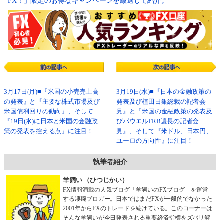
FX！」限定のお得なキャンペーンを厳選して紹介。
3月17日(月)■『米国の小売売上高
3月19日(水)■『日本の金融政策の
の発表』と『主要な株式市場及び
発表及び植田日銀総裁の記者会
米国債利回りの動向』、そして
見』と『米国の金融政策の発表及
『19日(水)に日本と米国の金融政
びパウエルFRB議長の記者会
策の発表を控える点』に注目！
見』、そして『米ドル、日本円、
ユーロの方向性』に注目！
執筆者紹介
羊飼い （ひつじかい）
FX情報満載の人気ブログ「羊飼いのFXブログ」を運営
する凄腕ブロガー。日本ではまだFXが一般的でなかった
2001年からFXのトレードを続けている。このコーナーは
そんな羊飼いが今日発表される重要経済指標をズバリ解