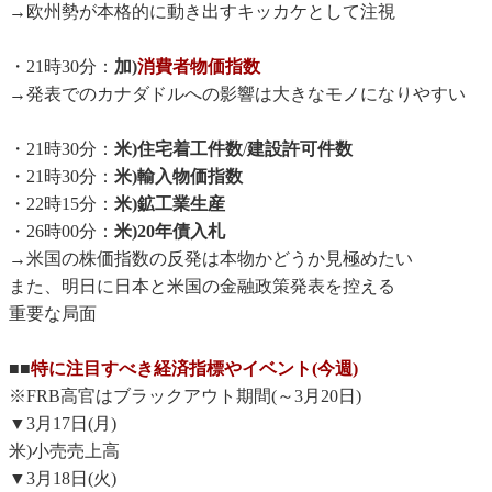
→欧州勢が本格的に動き出すキッカケとして注視
・21時30分：
加)
消費者物価指数
→発表でのカナダドルへの影響は大きなモノになりやすい
・21時30分：
米)住宅着工件数
/
建設許可件数
・21時30分：
米)輸入物価指数
・22時15分：
米)鉱工業生産
・26時00分：
米)20年債入札
→米国の株価指数の反発は本物かどうか見極めたい
また、明日に日本と米国の金融政策発表を控える
重要な局面
■■
特に注目すべき経済指標やイベント(今週)
※FRB高官はブラックアウト期間(～3月20日)
▼3月17日(月)
米)小売売上高
▼3月18日(火)