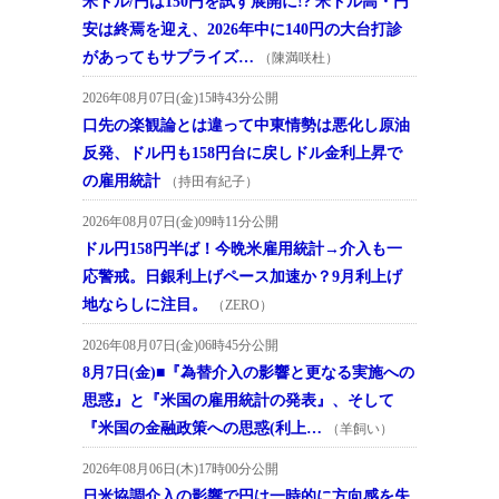
米ドル/円は150円を試す展開に!? 米ドル高・円
安は終焉を迎え、2026年中に140円の大台打診
があってもサプライズ…
（陳満咲杜）
2026年08月07日(金)15時43分公開
口先の楽観論とは違って中東情勢は悪化し原油
反発、ドル円も158円台に戻しドル金利上昇で
の雇用統計
（持田有紀子）
2026年08月07日(金)09時11分公開
ドル円158円半ば！今晩米雇用統計→介入も一
応警戒。日銀利上げペース加速か？9月利上げ
地ならしに注目。
（ZERO）
2026年08月07日(金)06時45分公開
8月7日(金)■『為替介入の影響と更なる実施への
思惑』と『米国の雇用統計の発表』、そして
『米国の金融政策への思惑(利上…
（羊飼い）
2026年08月06日(木)17時00分公開
日米協調介入の影響で円は一時的に方向感を失