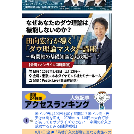
米ドル/円は150円を試す展開に!? 米ドル高・円
安は終焉を迎え、2026年中に140円の大台打診
があってもサプライズではない！ 今回の介入は
成功するとみる(陳満咲杜)
8月7日(金)■『為替介入の影響と更なる実施への