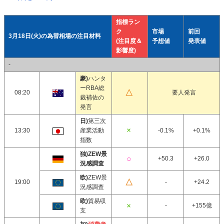
指標ラン
ク
市場
前回
3月18日(火)の為替相場の注目材料
(注目度＆
予想値
発表値
影響度)
-
豪)
ハンタ
ーRBA総
08:20
要人発言
裁補佐の
発言
日)
第三次
13:30
産業活動
-0.1%
+0.1%
指数
独)ZEW景
+50.3
+26.0
況感調査
欧)
ZEW景
19:00
-
+24.2
況感調査
欧)
貿易収
-
+155億
支