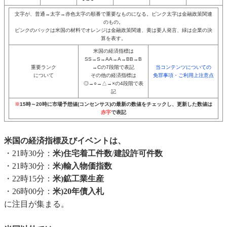
文字が、普通→太字→赤色太字の順番で重要なものになる。ピンク太字は金融政策関連
のもの。
ピンクのバックは米国の材料でオレンジは金融政策関連、黄は要人発言、緑は企業の決
算を表す。
米国の経済指標は
SS→S→AA→A→BB→B
重要ランク
→Cの7段階で表記
当コンテンツについての
について
その他の経済指標は
免罪事項・ご利用上注意点
◎→○→△→×の4段階で表
記
※
15時～20時に市場予想値(コンセンサス)の最新の数値をチェックし、更新した数値は
赤字
で表記
米国の経済指標及びイベントは、
・21時30分：
米)住宅着工件数
/
建設許可件数
・21時30分：
米)輸入物価指数
・22時15分：
米)鉱工業生産
・26時00分：
米)20年債入札
に注目が集まる。