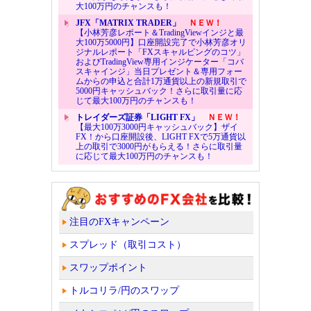
大100万円のチャンスも！
JFX「MATRIX TRADER」
ＮＥＷ！
【小林芳彦レポート＆TradingViewインジと最
大100万5000円】口座開設完了で小林芳彦オリ
ジナルレポート「FXスキャルピングのコツ」
およびTradingView専用インジケーター「コバ
スキャインジ」当日プレゼント＆専用フォー
ムからの申込と合計1万通貨以上の新規取引で
5000円キャッシュバック！さらに取引量に応
じて最大100万円のチャンスも！
トレイダーズ証券「LIGHT FX」
ＮＥＷ！
【最大100万3000円キャッシュバック】ザイ
FX！から口座開設後、LIGHT FXで5万通貨以
上の取引で3000円がもらえる！さらに取引量
に応じて最大100万円のチャンスも！
注目のFXキャンペーン
スプレッド（取引コスト）
スワップポイント
トルコリラ/円のスワップ