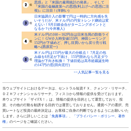
思惑』と『米国の雇用統計の発表』、そして
『米国の金融政策への思惑(利上げへの思惑に注
視)』に注目！(羊飼い)
日米協調介入の影響で円は一時的に方向感を失
いそうだが、米ドル/円の円安トレンド継続は変
えない！9月日銀会合がターニングポイントと
なるか？(今井雅人)
米ドル/円の160～162円台は日米当局の防衛ライ
ンに！ GW介入時安値155円、神田シーリング
152円が下値めど、押し目買いから戻り売り戦
略へ(西原宏一)
米ドル/円は155円が最大の分岐点！ 7月足の包
み線を8月足が下抜け、155円割れなら月足ダウ
理論が下向き転換！ 下値目処は高市総裁誕生時
の147円の窓(田向宏行)
>>人気記事一覧を見る
当ウェブサイトにおけるデータは、セントラル短資ＦＸ、クォンツ・リサーチ、
ＤＺＨフィナンシャルリサーチ、フィスコから情報の提供を受けております。
本ウェブサイト「ザイFX！」は、情報の提供を目的として運営しており、投
資、その他の行動を勧誘する目的では運営しておりません。通貨ペアの選択、売
買レートなど投資の最終決定は、お客様ご自身の判断でなさるようにお願いいた
します。さらに詳しいことは
「免責事項」
、
「プライバシー・ポリシー、著作
権」
のページをご確認ください。