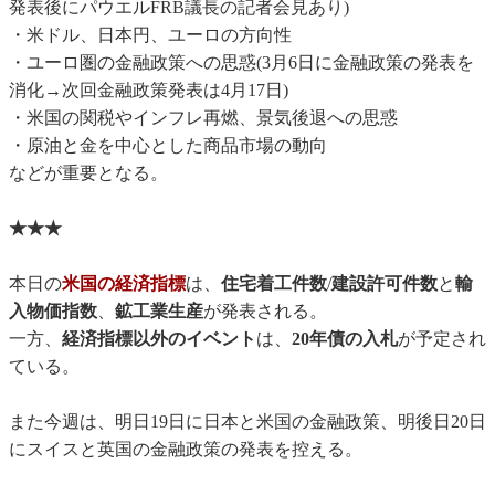
発表後にパウエルFRB議長の記者会見あり)
・米ドル、日本円、ユーロの方向性
・ユーロ圏の金融政策への思惑(3月6日に金融政策の発表を
消化→次回金融政策発表は4月17日)
・米国の関税やインフレ再燃、景気後退への思惑
・原油と金を中心とした商品市場の動向
などが重要となる。
★★★
本日の
米国の経済指標
は、
住宅着工件数
/
建設許可件数
と
輸
入物価指数
、
鉱工業生産
が発表される。
一方、
経済指標以外のイベント
は、
20年債の入札
が予定され
ている。
また今週は、明日19日に日本と米国の金融政策、明後日20日
にスイスと英国の金融政策の発表を控える。