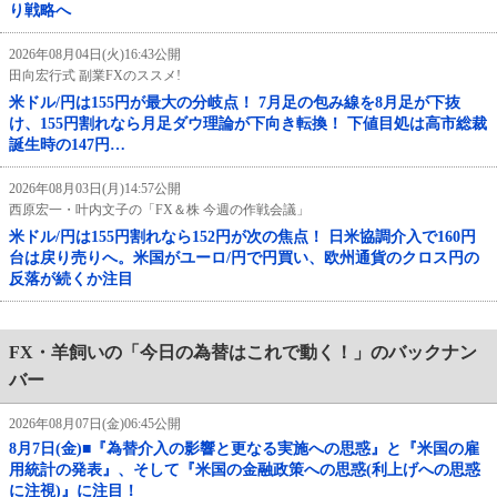
り戦略へ
2026年08月04日(火)16:43公開
田向宏行式 副業FXのススメ!
米ドル/円は155円が最大の分岐点！ 7月足の包み線を8月足が下抜
け、155円割れなら月足ダウ理論が下向き転換！ 下値目処は高市総裁
誕生時の147円…
2026年08月03日(月)14:57公開
西原宏一・叶内文子の「FX＆株 今週の作戦会議」
米ドル/円は155円割れなら152円が次の焦点！ 日米協調介入で160円
台は戻り売りへ。米国がユーロ/円で円買い、欧州通貨のクロス円の
反落が続くか注目
FX・羊飼いの「今日の為替はこれで動く！」のバックナン
バー
2026年08月07日(金)06:45公開
8月7日(金)■『為替介入の影響と更なる実施への思惑』と『米国の雇
用統計の発表』、そして『米国の金融政策への思惑(利上げへの思惑
に注視)』に注目！