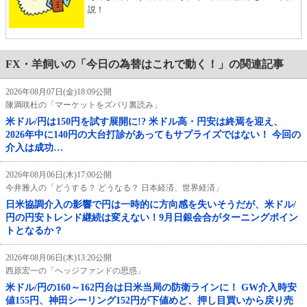
説！
FX・羊飼いの「今日の為替はこれで動く！」の関連記事
2026年08月07日(金)18:09公開
陳満咲杜の「マーケットをズバリ裏読み」
米ドル/円は150円を試す展開に!? 米ドル高・円安は終焉を迎え、
2026年中に140円の大台打診があってもサプライズではない！ 今回の
介入は成功…
2026年08月06日(木)17:00公開
今井雅人の「どうする？ どうなる？ 日本経済、世界経済」
日米協調介入の影響で円は一時的に方向感を失いそうだが、米ドル/
円の円安トレンド継続は変えない！9月日銀会合がターニングポイン
トとなるか？
2026年08月06日(木)13:20公開
西原宏一の「ヘッジファンドの思惑」
米ドル/円の160～162円台は日米当局の防衛ラインに！ GW介入時安
値155円、神田シーリング152円が下値めど、押し目買いから戻り売