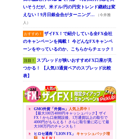
いそうだが、米ドル/円の円安トレンド継続は変
えない！9月日銀会合がターニング…
（今井雅
人）
ザイFX！で紹介している全FX会社
おすすめ！
のキャンペーンを掲載！ 今どんなFXキャンペ
ーンをやっているのか、こちらからチェック！
スプレッドが狭いおすすめFX口座が見
注目！
つかる！ 【人気13通貨ペアのスプレッド比較
表】
GMO外貨「外貨ex」
人気上昇中！
【最大100万4000円キャッシュバック】ザイ
FX！から口座開設後、1万通貨以上の取引で
4000円がもらえる！ さらに取引量に応じて最
大100万円のチャンスも！
ヒロセ通商「LION FX」
キャッシュバック増
額
ＮＥＷ！