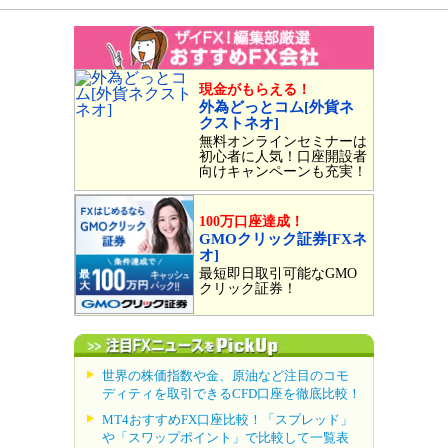
現金がもらえる！
外為どっとコム[外貨ネ
クストネオ]
無料オンラインセミナーは
初心者に人気！口座開設者
向けキャンペーンも充実！
100万口座達成！
GMOクリック証券[FXネ
オ]
最短即日取引可能なGMO
クリック証券！
世界の株価指数や金、原油など注目のコモ
ディティを取引できるCFD口座を徹底比較！
MT4おすすめFX口座比較！「スプレッド」
や「スワップポイント」で比較して一覧表