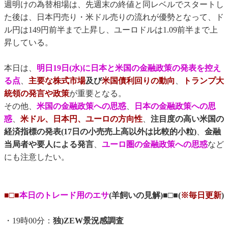
週明けの為替相場は、先週末の終値と同レベルでスタートし
た後は、日本円売り・米ドル売りの流れが優勢となって、ド
ル円は149円前半まで上昇し、ユーロドルは1.09前半まで上
昇している。
本日は、
明日19日(水)に日本と米国の金融政策の発表を控え
る点
、
主要な株式市場
及び
米国債利回りの動向
、
トランプ大
統領の発言や政策
が重要となる。
その他、
米国の金融政策への思惑
、
日本の金融政策への思
惑
、
米ドル、日本円、ユーロの方向性
、
注目度の高い米国の
経済指標の発表(17日の小売売上高以外は比較的小粒)
、
金融
当局者や要人による発言
、
ユーロ圏の金融政策への思惑
など
にも注意したい。
■□■
本日のトレード用のエサ
(羊飼いの見解)■□■(
※毎日更新
)
・19時00分：
独)ZEW景況感調査