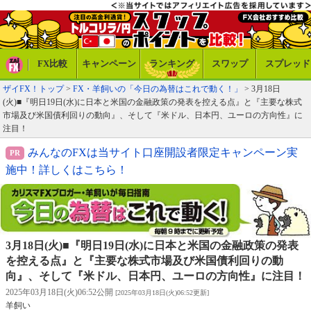
FX比較
キャンペーン
ランキング
スワップ
スプレッド
ザイFX！トップ
>
FX・羊飼いの「今日の為替はこれで動く！」
> 3月18日
(火)■『明日19日(水)に日本と米国の金融政策の発表を控える点』と『主要な株式
市場及び米国債利回りの動向』、そして『米ドル、日本円、ユーロの方向性』に
注目！
みんなのFXは当サイト口座開設者限定キャンペーン実
施中！詳しくはこちら！
3月18日(火)■『明日19日(水)に日本と米国の金融政策の発表
を控える点』と『主要な株式市場及び米国債利回りの動
向』、そして『米ドル、日本円、ユーロの方向性』に注目！
2025年03月18日(火)06:52公開
[2025年03月18日(火)06:52更新]
羊飼い