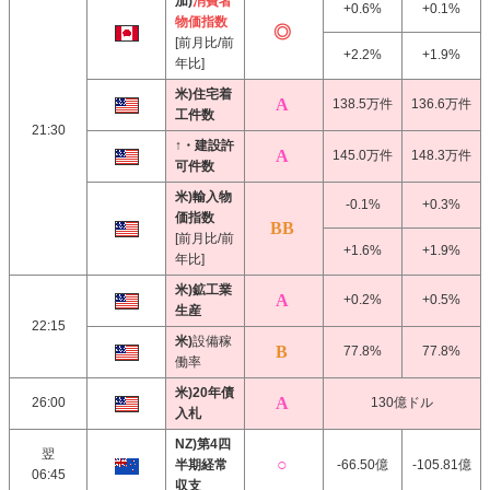
加)
消費者
+0.6%
+0.1%
物価指数
[前月比/前
+2.2%
+1.9%
年比]
米)住宅着
138.5万件
136.6万件
工件数
21:30
↑・建設許
145.0万件
148.3万件
可件数
米)輸入物
-0.1%
+0.3%
価指数
[前月比/前
+1.6%
+1.9%
年比]
米)鉱工業
+0.2%
+0.5%
生産
22:15
米)
設備稼
77.8%
77.8%
働率
米)20年債
26:00
130億ドル
入札
NZ)第4四
翌
半期経常
-66.50億
-105.81億
06:45
収支