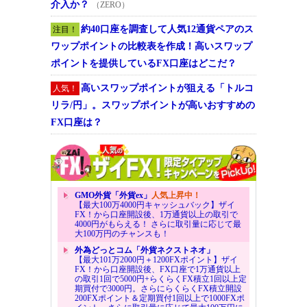
介入か？
（ZERO）
約40口座を調査して人気12通貨ペアのス
注目！
ワップポイントの比較表を作成！高いスワップ
ポイントを提供しているFX口座はどこだ？
高いスワップポイントが狙える「トルコ
人気！
リラ/円」。スワップポイントが高いおすすめの
FX口座は？
GMO外貨「外貨ex」
人気上昇中！
【最大100万4000円キャッシュバック】ザイ
FX！から口座開設後、1万通貨以上の取引で
4000円がもらえる！ さらに取引量に応じて最
大100万円のチャンスも！
外為どっとコム「外貨ネクストネオ」
【最大101万2000円＋1200FXポイント】ザイ
FX！から口座開設後、FX口座で1万通貨以上
の取引1回で5000円+らくらくFX積立1回以上定
期買付で3000円。さらにらくらくFX積立開設
200FXポイント＆定期買付1回以上で1000FXポ