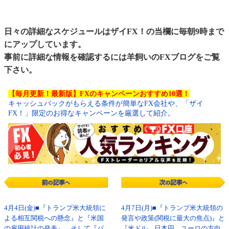
日々の詳細なスケジュールはザイFX！の当欄に毎朝9時まで
にアップしています。
事前に詳細な情報を確認するには
羊飼いのFXブログ
をご覧
下さい。
【毎月更新！最新版】FXのキャンペーンおすすめ10選！
キャッシュバックがもらえる条件が簡単なFX会社や、「ザイ
FX！」限定のお得なキャンペーンを厳選して紹介。
4月4日(金)■『トランプ米大統領に
4月7日(月)■『トランプ米大統領の
よる相互関税への懸念』と『米国
発言や政策(関税に最大の焦点)』と
の雇用統計の発表』、そして『パ
『米ドル、日本円、ユーロの方向