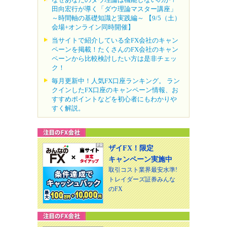
田向宏行が導く「ダウ理論マスター講座」
～時間軸の基礎知識と実践編～ 【9/5（土）
会場+オンライン同時開催】
当サイトで紹介している全FX会社のキャン
ペーンを掲載！たくさんのFX会社のキャン
ペーンから比較検討したい方は是非チェッ
ク！
毎月更新中！人気FX口座ランキング。 ラン
クインしたFX口座のキャンペーン情報、お
すすめポイントなどを初心者にもわかりや
すく解説。
ザイFX！限定
キャンペーン実施中
取引コスト業界最安水準!
トレイダーズ証券みんな
のFX