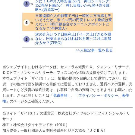
ンに！ GW介入時安値155円、神田シーリング
152円が下値めど、押し目買いから戻り売り戦
略へ(西原宏一)
日米協調介入の影響で円は一時的に方向感を失
いそうだが、米ドル/円の円安トレンド継続は変
えない！9月日銀会合がターニングポイントと
なるか？(今井雅人)
次の介入いつ？日銀利上げペース上げざるを得
ない。円安止まらなければ10月末～11月に追加
介入か？(ZERO)
>>人気記事一覧を見る
当ウェブサイトにおけるデータは、セントラル短資ＦＸ、クォンツ・リサーチ、
ＤＺＨフィナンシャルリサーチ、フィスコから情報の提供を受けております。
本ウェブサイト「ザイFX！」は、情報の提供を目的として運営しており、投
資、その他の行動を勧誘する目的では運営しておりません。通貨ペアの選択、売
買レートなど投資の最終決定は、お客様ご自身の判断でなさるようにお願いいた
します。さらに詳しいことは
「免責事項」
、
「プライバシー・ポリシー、著作
権」
のページをご確認ください。
当サイト「ザイFX！」の運営元：株式会社ダイヤモンド・フィナンシャル・リ
サーチ
株主：株式会社ダイヤモンド社（100％）
加入協会：一般社団法人日本暗号資産ビジネス協会（ＪＣＢＡ）