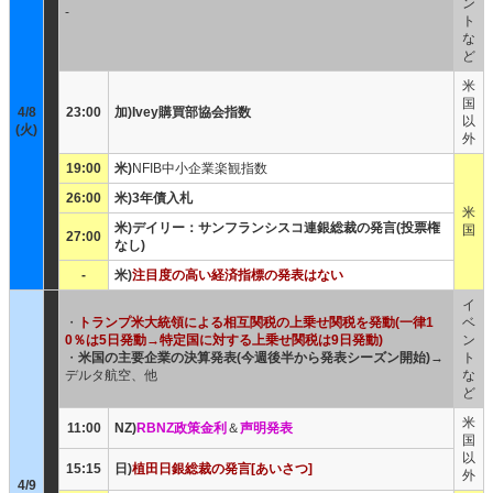
ン
-
ト
な
ど
米
国
4/8
23:00
加)Ivey購買部協会指数
以
(火)
外
19:00
米)
NFIB中小企業楽観指数
26:00
米)3年債入札
米
米)デイリー：サンフランシスコ連銀総裁の発言(投票権
国
27:00
なし)
-
米)
注目度の高い経済指標の発表はない
イ
・
トランプ米大統領による相互関税の上乗せ関税を発動(一律1
ベ
0％は5日発動→特定国に対する上乗せ関税は9日発動)
ン
・
米国の主要企業の決算発表(今週後半から発表シーズン開始)
→
ト
デルタ航空、他
な
ど
米
11:00
NZ)
RBNZ政策金利
＆
声明発表
国
以
15:15
日)
植田日銀総裁の発言[あいさつ]
外
4/9