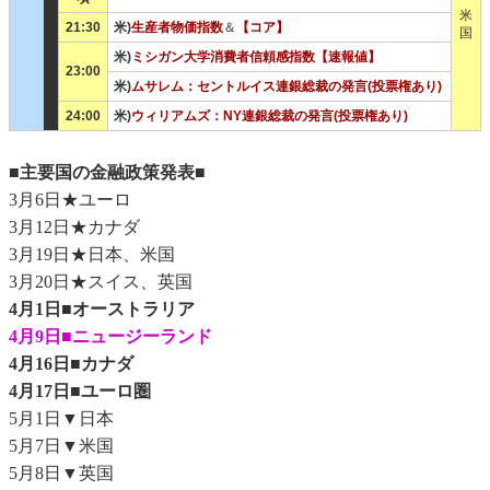
米
21:30
米)
生産者物価指数
＆
【コア】
国
米)
ミシガン大学消費者信頼感指数【速報値】
23:00
米)
ムサレム：セントルイス連銀総裁の発言(投票権あり)
24:00
米)
ウィリアムズ：NY連銀総裁の発言(投票権あり)
■主要国の金融政策発表■
3月6日★ユーロ
3月12日★カナダ
3月19日★日本、米国
3月20日★スイス、英国
4月1日■オーストラリア
4月9日■ニュージーランド
4月16日■カナダ
4月17日■ユーロ圏
5月1日▼日本
5月7日▼米国
5月8日▼英国