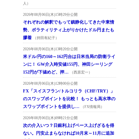
人）
2026年08月06日(木)15時29分公開
それぞれの解釈でもって鎮静化してきた中東情
勢、ボラティリティ上がりかけたドル円またも
膠着
（持田有紀子）
2026年08月06日(木)13時20分公開
米ドル/円の160～162円台は日米当局の防衛ライ
ンに！ GW介入時安値155円、神田シーリング
152円が下値めど、押…
（西原宏一）
2026年08月06日(木)12時00分公開
FX「スイスフラン/トルコリラ（CHF/TRY）」
のスワップポイントを比較！ もっとも高水準の
スワップポイントを提供し…
（FX情報局）
2026年08月06日(木)09時21分公開
次の介入いつ？日銀利上げペース上げざるを得
ない。円安止まらなければ10月末～11月に追加