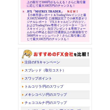
上の取引で3000円がもらえる！さらに取引量
に応じて最大100万円のチャンスも！
JFX「MATRIX TRADER」
ＮＥＷ！
【小林芳彦レポート＆TradingViewインジと最
大100万5000円】口座開設完了で小林芳彦オリ
ジナルレポート「FXスキャルピングのコツ」
およびTradingView専用インジケーター「コバ
スキャインジ」当日プレゼント＆専用フォー
ムからの申込と合計1万通貨以上の新規取引で
5000円キャッシュバック！さらに取引量に応
じて最大100万円のチャンスも！
注目のFXキャンペーン
スプレッド（取引コスト）
スワップポイント
トルコリラ/円のスワップ
メキシコペソ/円のスワップ
チェココルナ/円のスワップ