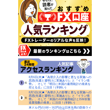
8月6日(木)■『為替介入の影響と更なる実施への
思惑(先週と週明けに実施あり)』と『イラン情
勢』、そして『明日に米国の雇用統計の発表を
控える点』に注目！(羊飼い)
8月5日(水)■『為替介入の影響と更なる実施への
思惑(先週と週明けに実施あり)』と『イラン情
勢』、そして『米国のADP雇用統計とISM非製
造業指数の発表』に注目！(羊飼い)
米ドル/円の160～162円台は日米当局の防衛ライ