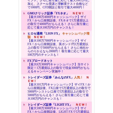
イント。さらに取引量に応じて最大100万円に
加え、スクール受講と理解度テスト合格など
で1000円、CFD開設と取引で最大4000円！
GMOクリック証券「FXネオ」
ＮＥＷ！
【最大100万4000円キャッシュバック】ザイ
FX！から口座開設後、FXネオで1万通貨以上
の取引で4000円がもらえる！ さらに取引量に
応じて最大100万円のチャンスも！
ヒロセ通商「LION FX」
キャッシュバック増
額
ＮＥＷ！
【最大100万7000円キャッシュバック】ザイ
FX！から口座開設後、英ポンド/円1万通貨以
上の取引で5000円がもらえる！ さらに他社か
らのりかえなら2000円！ 取引量に応じて最大
100万円のチャンスも！
FXブロードネット
【最大6万3000円キャッシュバック】当サイト
限定！1万通貨以上の取引で現金3000円がもら
えるキャンペーン実施中！
トレイダーズ証券「みんなのFX」
人気！
Ｎ
ＥＷ！
【最大101万円キャッシュバック】ザイFX！か
ら口座開設後、FX口座で5万通貨以上の取引で
5000円+シストレ口座で5万通貨以上の取引で
5000円がもらえる！ さらに取引量に応じて最
大100万円のチャンスも！
トレイダーズ証券「LIGHT FX」
ＮＥＷ！
【最大100万3000円キャッシュバック】ザイ
FX！から口座開設後、LIGHT FXで5万通貨以