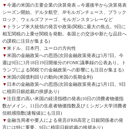
▼
今週の米国の主要企業の決算発表→今週後半から決算発表
シーズン開始。デルタ航空、JPモルガンチェース、ブラック
ロック、ウェルズファーゴ、モルガンスタンレーなど
▼
トランプ米大統領の発言や政策(関税に最大の焦点。9日に
相互関税の上乗せ関税を発動。各国との交渉や新たな品目へ
の課税に注目が集まる)
▼
米ドル、日本円、ユーロの方向性
▼
米国の金融政策への思惑(次回金融政策発表は5月7日。今
週は9日に3月18日19日開催分のFOMC議事録の公表あり。ト
ランプによる関税での金融政策への影響にも注目が集まる)
▼
米国の国債利回りの動向(米国の長期金利)
▼
日本の金融政策への思惑(次回金融政策発表は5月1日。9日
に植田日銀総裁の挨拶あり)
▼
注目度の高い米国の経済指標の発表(10日の消費者物価指
数がメイン。11日の生産者物価指数及びミシガン大学消費者
信頼感指数[速報値]にも注目)
▼
金融当局者や要人による発言(FRB高官と日銀関係者の発
言には特に重要。9日に植田日銀総裁の挨拶あり)