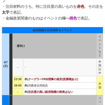
プ
・注目材料のうち、特に注目度の高いものを
赤色
、その次を
太字
で表記。
・金融政策関連のものはイベントの欄へ
桃色
で表記。
経済指標＆注目材料＆イベント
イ
ベ
ン
・
週明け
ト
な
ど
米
4/7
国
(月)
-
-
以
外
23:30
米)
クーグラーFRB理事の発言(投票権あり)
米
28:00
米)
消費者信用残高
国
-
米)
注目度の高い経済指標の発表はない
イ
ベ