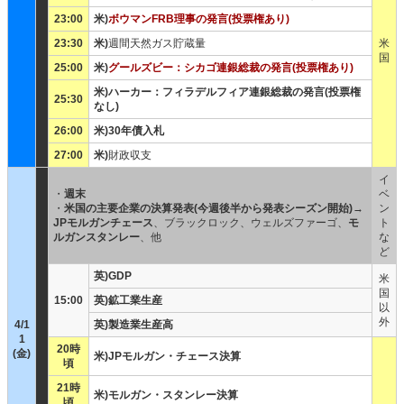
23:00
米)
ボウマンFRB理事の発言(投票権あり)
23:30
米)
週間天然ガス貯蔵量
米
国
25:00
米)
グールズビー：シカゴ連銀総裁の発言(投票権あり)
米)ハーカー：フィラデルフィア連銀総裁の発言(投票権
25:30
なし)
26:00
米)30年債入札
27:00
米)
財政収支
イ
・
週末
ベ
・
米国の主要企業の決算発表(今週後半から発表シーズン開始)
→
ン
JPモルガンチェース
、ブラックロック、ウェルズファーゴ、
モ
ト
ルガンスタンレー
、他
な
ど
英)
GDP
米
国
15:00
英)鉱工業生産
以
外
4/1
英)製造業生産高
1
20時
(金)
米)JPモルガン・チェース決算
頃
21時
米)モルガン・スタンレー決算
頃