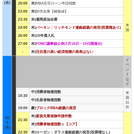
(水)
20:00
米)
MBA住宅ローン申請指数
23:00
米)
卸売在庫【確報値】
23:30
米)週間原油在庫
米
24:00
米)
バーキン：リッチモンド連銀総裁の発言(投票権あり)
国
26:00
米)10年債入札
27:00
米)
FOMC議事録公表(3月18日・19日開催分)
-
米)
注目度の高い経済指標の発表はない
イ
ベ
ン
-
ト
な
ど
中)消費者物価指数
米
10:30
国
中)生産者物価指数
以
外
19:00
豪)
ブロックRBA総裁の発言
米)
新規失業保険申請件数
4/1
21:30
0
米)
消費者物価指数
＆
【コア】
(木)
22:30
米)ローガン：ダラス連銀総裁の発言(投票権なし)