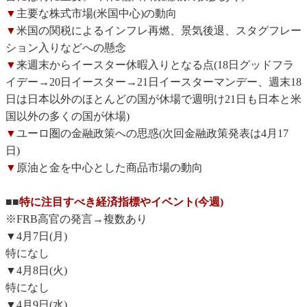
▼
主要な株式市場(米国中心)の動向
▼
米国の関税によるインフレ再燃、景気後退、スタグフレー
ション入りなどへの懸念
▼
来週末からイースター休暇入りとなる点(18日グッドフラ
イデー→20日イースター→21日イースターマンデー、週末18
日は日本以外のほとんどの国が休場で週明け21日も日本と米
国以外の多くの国が休場)
▼
ユーロ圏の金融政策への思惑(次回金融政策発表は4月17
日)
▼
原油と金を中心とした商品市場の動向
■■
特に注目すべき経済指標やイベント(今週)
※FRB高官の発言→複数あり
▼4月7日(月)
特になし
▼4月8日(火)
特になし
▼4月9日(水)