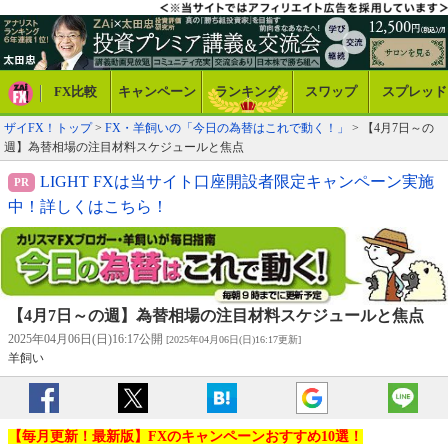
FX比較
キャンペーン
ランキング
スワップ
スプレッド
ザイFX！トップ
>
FX・羊飼いの「今日の為替はこれで動く！」
> 【4月7日～の
週】為替相場の注目材料スケジュールと焦点
LIGHT FXは当サイト口座開設者限定キャンペーン実施
中！詳しくはこちら！
【4月7日～の週】為替相場の注目材料スケジュールと焦点
2025年04月06日(日)16:17公開
[2025年04月06日(日)16:17更新]
羊飼い
【毎月更新！最新版】FXのキャンペーンおすすめ10選！