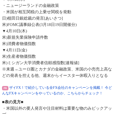
・ニュージーランドの金融政策
・米国が相互関税の上乗せ関税を発動
日)植田日銀総裁の発言[あいさつ]
米)FOMC議事録公表(3月18日19日開催分)
▼4月10日(木)
米)新規失業保険申請件数
米)消費者物価指数
▼4月11日(金)
米)生産者物価指数
米)ミシガン大学消費者信頼感指数[速報値]
※来週→ユーロ圏とカナダの金融政策、米国の小売売上高な
どの発表を控える他、週末からイースター休暇入りとなる
ザイFX！で紹介している全FX会社のキャンペーンを掲載！ 今ど
んなFXキャンペーンをやっているのか、こちらからチェック！
■表の見方■
・米国以外の要人発言や注目材料は重要な物のみピックアッ