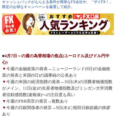
キャッシュバックがもらえる条件が簡単なFX会社や、「ザイFX！」
限定のお得なキャンペーンを厳選して紹介。
■
4月7日～の週の為替相場の焦点(ユーロドル及びドル円中
心)
▼
今週の金融政策の発表→ニュージーランド(9日)の金融政
策の発表と米国(9日)の議事録の公表あり
▼
今週の米国の経済指標の発表→10日(木)の消費者物価指数
がメイン。11日(金)の生産者物価指数及びミシガン大学消費
者信頼感指数[速報値]への注目度も高い
▼
今週のFRB高官の発言→複数あり
▼
今週の日銀関係者の発言→9日(水)に植田日銀総裁の挨拶
あり