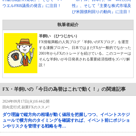
ウエルFRB議長の発言』に注目！
性』、そして『主要な株式市場及
び米国債利回りの動向』に注目！
執筆者紹介
羊飼い （ひつじかい）
FX情報満載の人気ブログ「羊飼いのFXブログ」を運営
する凄腕ブロガー。日本ではまだFXが一般的でなかった
2001年からFXのトレードを続けている。このコーナーは
そんな羊飼いが今日発表される重要経済指標をズバリ解
説！
FX・羊飼いの「今日の為替はこれで動く！」の関連記事
2024年09月17日(火)16:44公開
田向宏行式 副業FXのススメ!
ダウ理論で縦方向の相場が動く値段を把握しつつ、イベントスケジ
ュールで横方向のタイミングを確認すれば、イベント前にポジショ
ンやリスクを管理する戦略を考…