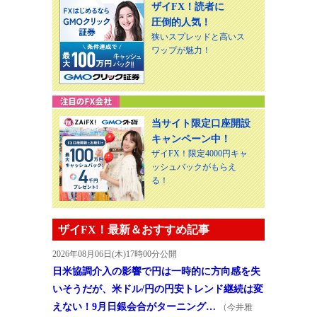
ザイFX！読者に
圧倒的人気！
狭いスプレッドと高いス
ワップが魅力！
当サイト限定口座開設
キャンペーン中！
ザイFX！限定4000円キャ
ッシュバックがもらえ
る！
ザイFX！最新＆おすすめ記事
2026年08月06日(木)17時00分公開
日米協調介入の影響で円は一時的に方向感を失
いそうだが、米ドル/円の円安トレンド継続は変
えない！9月日銀会合がターニング…
（今井雅