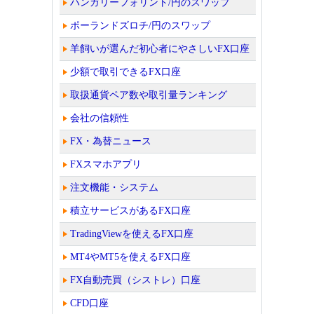
ハンガリーフォリント/円のスワップ
ポーランドズロチ/円のスワップ
羊飼いが選んだ初心者にやさしいFX口座
少額で取引できるFX口座
取扱通貨ペア数や取引量ランキング
会社の信頼性
FX・為替ニュース
FXスマホアプリ
注文機能・システム
積立サービスがあるFX口座
TradingViewを使えるFX口座
MT4やMT5を使えるFX口座
FX自動売買（シストレ）口座
CFD口座