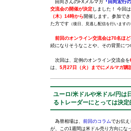
田向さんのFXメルマガ
『田向宏行の
交流会
の開催が決定
しました！ 今回
（木）14時から
開催します。参加でき
た方です
（後日、見逃し配信を行いますの
前回のオンライン交流会
は7
0
名ほど
続になりそうなことや、その背景につ
次回は、定例のオンライン交流会を
は、
5月27日（火）までにメルマガ購
ユーロ/米ドルや米ドル/円
るトレーダーにとっては決定
為替相場は、
前回のコラム
でお伝え
が、この1週間は米ドル売り方向にな