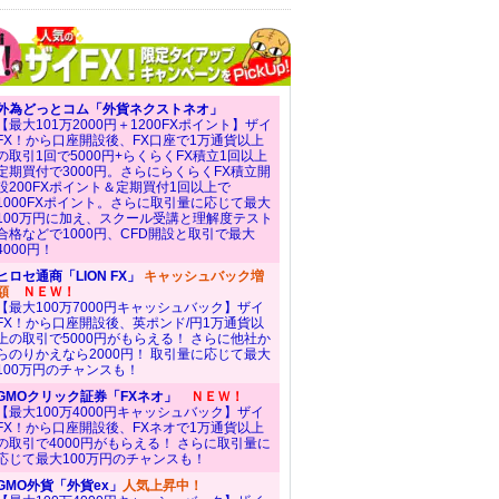
外為どっとコム「外貨ネクストネオ」
【最大101万2000円＋1200FXポイント】ザイ
FX！から口座開設後、FX口座で1万通貨以上
の取引1回で5000円+らくらくFX積立1回以上
定期買付で3000円。さらにらくらくFX積立開
設200FXポイント＆定期買付1回以上で
1000FXポイント。さらに取引量に応じて最大
100万円に加え、スクール受講と理解度テスト
合格などで1000円、CFD開設と取引で最大
4000円！
ヒロセ通商「LION FX」
キャッシュバック増
額
ＮＥＷ！
【最大100万7000円キャッシュバック】ザイ
FX！から口座開設後、英ポンド/円1万通貨以
上の取引で5000円がもらえる！ さらに他社か
らのりかえなら2000円！ 取引量に応じて最大
100万円のチャンスも！
GMOクリック証券「FXネオ」
ＮＥＷ！
【最大100万4000円キャッシュバック】ザイ
FX！から口座開設後、FXネオで1万通貨以上
の取引で4000円がもらえる！ さらに取引量に
応じて最大100万円のチャンスも！
GMO外貨「外貨ex」
人気上昇中！