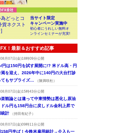
当サイト限定
キャンペーン実施中
初心者にうれしい無料オ
ンラインセミナーが充実!
FX！最新＆おすすめ記事
年08月07日(金)18時09分公開
/円は150円を試す展開に!? 米ドル高・円
焉を迎え、2026年中に140円の大台打診
ってもサプライズ…
（陳満咲杜）
年08月07日(金)15時43分公開
の楽観論とは違って中東情勢は悪化し原油
、ドル円も158円台に戻しドル金利上昇で
用統計
（持田有紀子）
年08月07日(金)09時11分公開
円158円半ば！今晩米雇用統計→介入も一