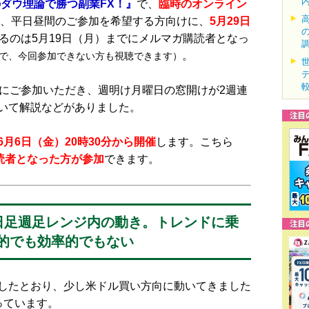
ダウ理論で勝つ副業FX！』
で、
臨時のオンライン
は、平日昼間のご参加を希望する方向けに、
5月29日
るのは5月19日（月）までにメルマガ購読者となっ
。
で、今回参加できない方も視聴できます）
にご参加いただき、週明け月曜日の窓開けが2週連
いて解説などがありました。
6月6日（金）20時30分から開催
します。こちら
読者となった方が参加
できます。
は日足週足レンジ内の動き。トレンドに乗
的でも効率的でもない
したとおり、少し米ドル買い方向に動いてきました
っています。