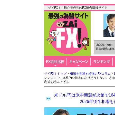
ザイFX！ - 初心者必見のFX総合情報サイト
2026年8月8
日本時間10時5
ザイFX！トップ
>
相場を見通す超強力FXコラム
>
レンジ内で、本格的な動きになりそうもない。方向
利益を積み上げる
米ドル/円は米中間選挙次第で16
2026年後半相場