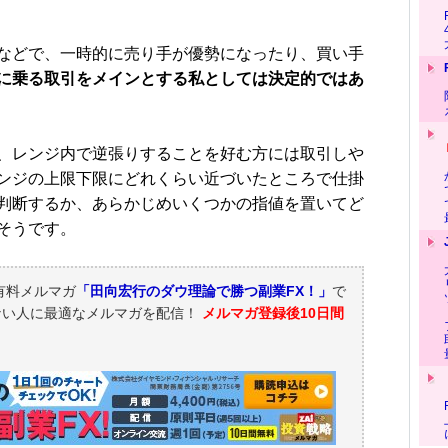
などで、一時的に売り手が優勢になったり、買い手
に乗る取引をメインとする私としては決定的ではあ
、レンジ内で逆張りすることを好む方には取引しや
ンジの上限下限にどれくらい近づいたところで仕掛
判断するか、あらかじめいくつかの指値を置いてど
そうです。
有料メルマガ
「田向宏行のダウ理論で勝つ副業FX！」
で
ない人に最適なメルマガを配信！
メルマガ登録後10日間