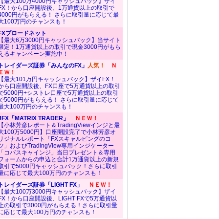
【最大100万4000円キャッシュバック】ザイ
FX！から口座開設後、1万通貨以上の取引で
4000円がもらえる！ さらに取引量に応じて最
大100万円のチャンスも！
FXブロードネット
【最大6万3000円キャッシュバック】当サイト
限定！1万通貨以上の取引で現金3000円がもら
えるキャンペーン実施中！
トレイダーズ証券「みんなのFX」
人気！
Ｎ
ＥＷ！
【最大101万円キャッシュバック】ザイFX！
から口座開設後、FX口座で5万通貨以上の取引
で5000円+シストレ口座で5万通貨以上の取引
で5000円がもらえる！ さらに取引量に応じて
最大100万円のチャンスも！
JFX「MATRIX TRADER」
ＮＥＷ！
【小林芳彦レポート＆TradingViewインジと最
大100万5000円】口座開設完了で小林芳彦オ
リジナルレポート「FXスキャルピングのコ
ツ」およびTradingView専用インジケーター
「コバスキャインジ」当日プレゼント＆専用
フォームからの申込と合計1万通貨以上の新規
取引で5000円キャッシュバック！さらに取引
量に応じて最大100万円のチャンスも！
トレイダーズ証券「LIGHT FX」
ＮＥＷ！
【最大100万3000円キャッシュバック】ザイ
FX！から口座開設後、LIGHT FXで5万通貨以
上の取引で3000円がもらえる！さらに取引量
に応じて最大100万円のチャンスも！