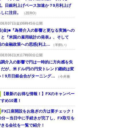
戒。日銀利上げペース加速か？9月利上げ
らしに注目。
（ZERO）
年08月07日(金)06時45分公開
日(金)■『為替介入の影響と更なる実施への
』と『米国の雇用統計の発表』、そして
国の金融政策への思惑(利上…
（羊飼い）
年08月06日(木)17時00分公開
協調介入の影響で円は一時的に方向感を失
うだが、米ドル/円の円安トレンド継続は変
い！9月日銀会合がターニング…
（今井雅
【最新のお得な情報！】FXのキャンペー
すめ10選！
FX口座開設をお急ぎの方は要チェック！
30分～当日中に手続きが完了し、FX取引を
できる会社を一覧で紹介！