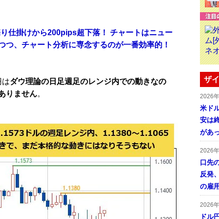
売り仕掛けから200pips超下落！ チャートはニュー
つつ、チャート分析に専念するのが一番効率的！
ザイ
円は
ダウ理論の日足週足のレンジ内での動きなの
ありません
。
2026
米ドル
安は終
があ
2026
口先
反発
の雇
2026
ドル