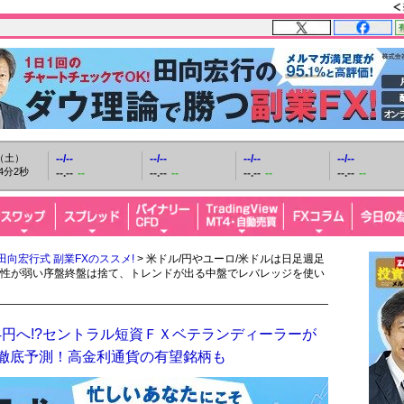
日（土）
--/--
--/--
--/--
--/--
4分4秒
--.--
--
--.--
--
--.--
--
--.--
--
田向宏行式 副業FXのススメ!
> 米ドル/円やユーロ/米ドルは日足週足
性が弱い序盤終盤は捨て、トレンドが出る中盤でレバレッジを使い
4円へ!?セントラル短資ＦＸベテランディーラーが
を徹底予測！高金利通貨の有望銘柄も