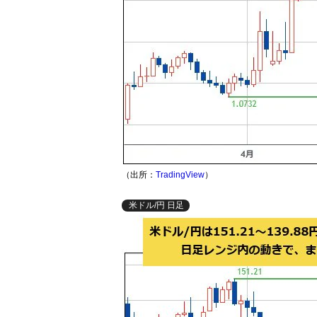
（出所：
TradingView
）
米ドル/円 日足