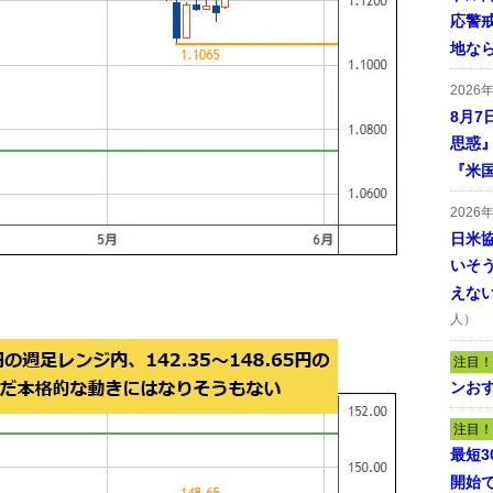
応警
地な
2026
8月7
思惑
『米
2026
日米
いそ
えな
人）
注目！
ンおす
注目！
最短
開始