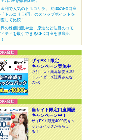
内全7口座を徹底比較。
高金利で人気のトルコリラ。 約30のFX口座
の「トルコリラ/円」のスワップポイントを
調査して比較！
世界の株価指数や金、原油など注目のコモ
ディティを取引できるCFD口座を徹底比
較！
ザイFX！限定
キャンペーン実施中
取引コスト業界最安水準!
トレイダーズ証券みんな
のFX
当サイト限定口座開設
キャンペーン中！
ザイFX！限定4000円キャ
ッシュバックがもらえ
る！