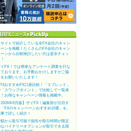
当サイトで紹介している全FX会社のキャン
ペーンを掲載！たくさんのFX会社のキャン
ペーンから比較検討したい方は是非チェッ
ク！
ザイFX！では簡単なアンケート調査を行な
っております。お手数おかけしますがご協
力をお願いいたします！
MT4おすすめFX口座比較！「スプレッド」
や「スワップポイント」で比較して一覧表
に！お得なキャンペーン情報も掲載中。
【2026年8月版】ザイFX！編集部が注目す
る「FXのキャンペーンおすすめ10選」を、
記事で詳しく紹介！
少額から取引可能で損失や取引時間が限定
的なバイナリーオプションが取引できる国