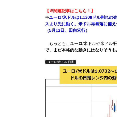
【※関連記事はこちら！】
⇒
ユーロ/米ドルは1.1308ドル割れの
スより先に動く。米ドル再暴落に備え
（5月13日、田向宏行）
もっとも、ユーロ/米ドルや米ドル/
で、まだ本格的な動きにはなりそうも
ユーロ/米ドル 日足