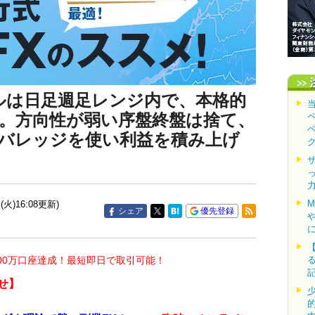
ドルは日足週足レンジ内で、本格的
。方向性が弱い序盤終盤は捨て、
バレッジを使い利益を積み上げ
(火)16:08更新)
シェア
優先登録
00万口座達成！最短即日で取引可能！
せ】