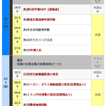
など
16:0
米国以
英)
第4四半期GDP【速報値】
0
外
22:3
2/1
米)
新規失業保険申請件数
0
2
(木)
24:0
米)中古住宅販売件数
0
米国
24:3
米)
週間天然ガス貯蔵量
0
27:0
米)
30年債入札
0
イベン
・
週末
ト
・
米国の主要企業の決算発表(ピーク)
など
12:3
米国以
日)
田村日銀審議委員の発言
0
外
2/1
3
09:0
米)
ローガン：ダラス連銀総裁の発言(投票権あり)
(金)
0
09:0
米)
ミランFRB理事の発言(投票権あり)
米国
5
22:3
米)
消費者物価指数