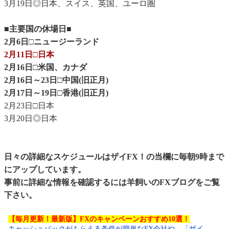
3月19日◎日本、スイス、英国、ユーロ圏
■主要国の休場日■
2月6日□ニュージーランド
2月11日□日本
2月16日□米国、カナダ
2月16日～23日□中国(旧正月)
2月17日～19日□香港(旧正月)
2月23日□日本
3月20日◎日本
日々の詳細なスケジュールはザイFX！の当欄に毎朝9時まで
にアップしています。
事前に詳細な情報を確認するには
羊飼いのFXブログ
をご覧
下さい。
【毎月更新！最新版】FXのキャンペーンおすすめ10選！
キャッシュバックがもらえる条件が簡単なFX会社や、「ザイ