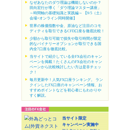
なぜあなたのダウ理論は機能しないのか？
田向宏行が導く「ダウ理論マスター講座」
～時間軸の基礎知識と実践編～ 【9/5（土）
会場+オンライン同時開催】
世界の株価指数や金、原油など注目のコモ
ディティを取引できるCFD口座を徹底比較！
少額から取引可能で損失や取引時間が限定
的なバイナリーオプションが取引できる国
内全7口座を徹底比較。
当サイトで紹介している全FX会社のキャン
ペーンを掲載！たくさんのFX会社のキャン
ペーンから比較検討したい方は是非チェッ
ク！
毎月更新中！人気FX口座ランキング。 ラン
クインしたFX口座のキャンペーン情報、お
すすめポイントなどを初心者にもわかりや
すく解説。
当サイト限定
キャンペーン実施中