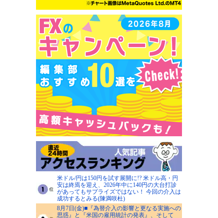
米ドル/円は150円を試す展開に!? 米ドル高・円
安は終焉を迎え、2026年中に140円の大台打診
があってもサプライズではない！ 今回の介入は
成功するとみる(陳満咲杜)
8月7日(金)■『為替介入の影響と更なる実施への
思惑』と『米国の雇用統計の発表』、そして