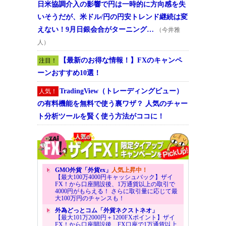
日米協調介入の影響で円は一時的に方向感を失
いそうだが、米ドル/円の円安トレンド継続は変
えない！9月日銀会合がターニング…
（今井雅
人）
【最新のお得な情報！】FXのキャンペ
注目！
ーンおすすめ10選！
TradingView（トレーディングビュー）
人気！
の有料機能を無料で使う裏ワザ？ 人気のチャー
ト分析ツールを賢く使う方法がココに！
GMO外貨「外貨ex」
人気上昇中！
【最大100万4000円キャッシュバック】ザイ
FX！から口座開設後、1万通貨以上の取引で
4000円がもらえる！ さらに取引量に応じて最
大100万円のチャンスも！
外為どっとコム「外貨ネクストネオ」
【最大101万2000円＋1200FXポイント】ザイ
FX！から口座開設後、FX口座で1万通貨以上