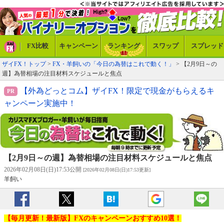
FX比較
キャンペーン
ランキング
スワップ
スプレッド
ザイFX！トップ
>
FX・羊飼いの「今日の為替はこれで動く！」
> 【2月9日～の
週】為替相場の注目材料スケジュールと焦点
【外為どっとコム】ザイFX！限定で現金がもらえるキ
ャンペーン実施中！
【2月9日～の週】為替相場の注目材料スケジュールと焦点
2026年02月08日(日)17:53公開
[2026年02月08日(日)17:53更新]
羊飼い
【毎月更新！最新版】FXのキャンペーンおすすめ10選！