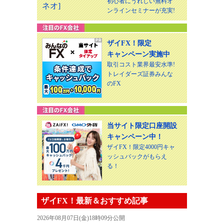
初心者にうれしい無料オ
ンラインセミナーが充実!
ザイFX！限定
キャンペーン実施中
取引コスト業界最安水準!
トレイダーズ証券みんな
のFX
当サイト限定口座開設
キャンペーン中！
ザイFX！限定4000円キャ
ッシュバックがもらえ
る！
ザイFX！最新＆おすすめ記事
2026年08月07日(金)18時09分公開