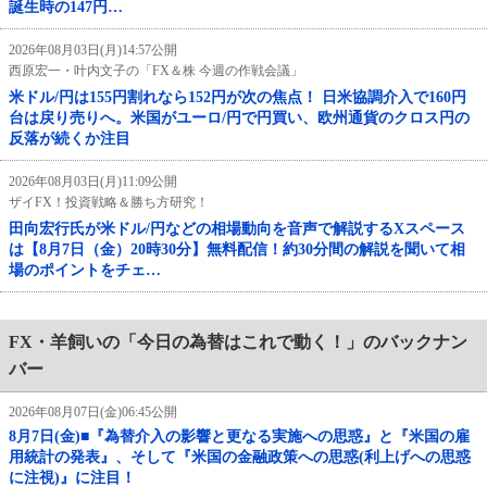
誕生時の147円…
2026年08月03日(月)14:57公開
西原宏一・叶内文子の「FX＆株 今週の作戦会議」
米ドル/円は155円割れなら152円が次の焦点！ 日米協調介入で160円
台は戻り売りへ。米国がユーロ/円で円買い、欧州通貨のクロス円の
反落が続くか注目
2026年08月03日(月)11:09公開
ザイFX！投資戦略＆勝ち方研究！
田向宏行氏が米ドル/円などの相場動向を音声で解説するXスペース
は【8月7日（金）20時30分】無料配信！約30分間の解説を聞いて相
場のポイントをチェ…
FX・羊飼いの「今日の為替はこれで動く！」のバックナン
バー
2026年08月07日(金)06:45公開
8月7日(金)■『為替介入の影響と更なる実施への思惑』と『米国の雇
用統計の発表』、そして『米国の金融政策への思惑(利上げへの思惑
に注視)』に注目！