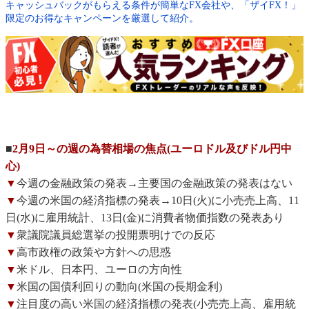
キャッシュバックがもらえる条件が簡単なFX会社や、「ザイFX！」
限定のお得なキャンペーンを厳選して紹介。
■
2月9日～の週の為替相場の焦点(ユーロドル及びドル円中
心)
▼
今週の金融政策の発表→主要国の金融政策の発表はない
▼
今週の米国の経済指標の発表→10日(火)に小売売上高、11
日(水)に雇用統計、13日(金)に消費者物価指数の発表あり
▼
衆議院議員総選挙の投開票明けでの反応
▼
高市政権の政策や方針への思惑
▼
米ドル、日本円、ユーロの方向性
▼
米国の国債利回りの動向(米国の長期金利)
▼
注目度の高い米国の経済指標の発表(小売売上高、雇用統