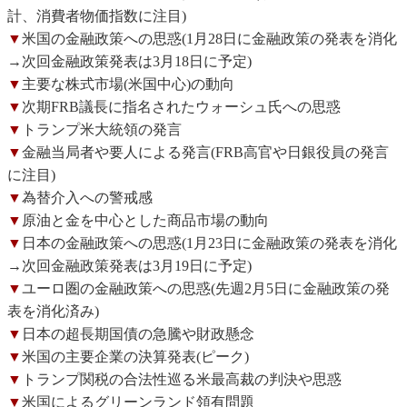
計、消費者物価指数に注目)
▼
米国の金融政策への思惑(1月28日に金融政策の発表を消化
→次回金融政策発表は3月18日に予定)
▼
主要な株式市場(米国中心)の動向
▼
次期FRB議長に指名されたウォーシュ氏への思惑
▼
トランプ米大統領の発言
▼
金融当局者や要人による発言(FRB高官や日銀役員の発言
に注目)
▼
為替介入への警戒感
▼
原油と金を中心とした商品市場の動向
▼
日本の金融政策への思惑(1月23日に金融政策の発表を消化
→次回金融政策発表は3月19日に予定)
▼
ユーロ圏の金融政策への思惑(先週2月5日に金融政策の発
表を消化済み)
▼
日本の超長期国債の急騰や財政懸念
▼
米国の主要企業の決算発表(ピーク)
▼
トランプ関税の合法性巡る米最高裁の判決や思惑
▼
米国によるグリーンランド領有問題