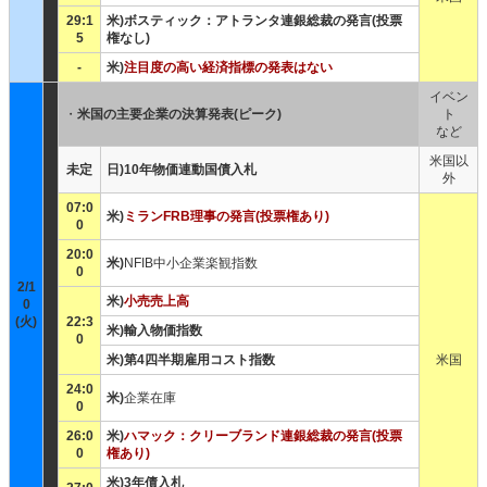
29:1
米)ボスティック：アトランタ連銀総裁の発言(投票
5
権なし)
-
米)
注目度の高い経済指標の発表はない
イベン
・
米国の主要企業の決算発表(ピーク)
ト
など
米国以
未定
日)10年物価連動国債入札
外
07:0
米)
ミランFRB理事の発言(投票権あり)
0
20:0
米)
NFIB中小企業楽観指数
0
2/1
米)
小売売上高
0
(火)
22:3
米)輸入物価指数
0
米)第4四半期雇用コスト指数
米国
24:0
米)
企業在庫
0
26:0
米)
ハマック：クリーブランド連銀総裁の発言(投票
0
権あり)
米)3年債入札