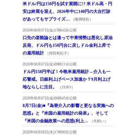
米ドル/円は150円を試す展開に!? 米ドル高・円
安は終焉を迎え、2026年中に140円の大台打診
があってもサプライズ…
（陳満咲杜）
2026年08月07日(金)15時43分公開
口先の楽観論とは違って中東情勢は悪化し原油
反発、ドル円も158円台に戻しドル金利上昇で
の雇用統計
（持田有紀子）
2026年08月07日(金)09時11分公開
ドル円158円半ば！今晩米雇用統計→介入も一
応警戒。日銀利上げペース加速か？9月利上げ
地ならしに注目。
（ZERO）
2026年08月07日(金)06時45分公開
8月7日(金)■『為替介入の影響と更なる実施への
思惑』と『米国の雇用統計の発表』、そして
『米国の金融政策への思惑(利上…
（羊飼い）
2026年08月06日(木)17時00分公開