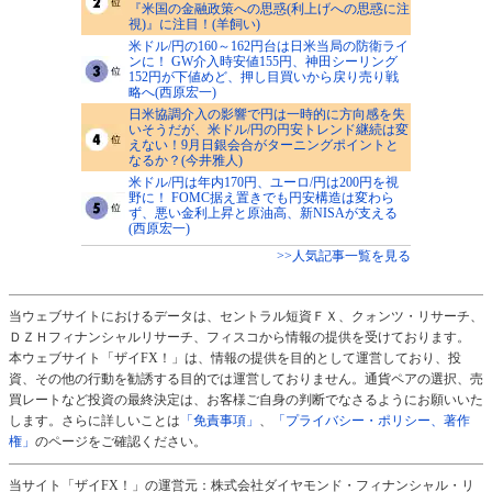
『米国の金融政策への思惑(利上げへの思惑に注
視)』に注目！(羊飼い)
米ドル/円の160～162円台は日米当局の防衛ライ
ンに！ GW介入時安値155円、神田シーリング
152円が下値めど、押し目買いから戻り売り戦
略へ(西原宏一)
日米協調介入の影響で円は一時的に方向感を失
いそうだが、米ドル/円の円安トレンド継続は変
えない！9月日銀会合がターニングポイントと
なるか？(今井雅人)
米ドル/円は年内170円、ユーロ/円は200円を視
野に！ FOMC据え置きでも円安構造は変わら
ず、悪い金利上昇と原油高、新NISAが支える
(西原宏一)
>>人気記事一覧を見る
当ウェブサイトにおけるデータは、セントラル短資ＦＸ、クォンツ・リサーチ、
ＤＺＨフィナンシャルリサーチ、フィスコから情報の提供を受けております。
本ウェブサイト「ザイFX！」は、情報の提供を目的として運営しており、投
資、その他の行動を勧誘する目的では運営しておりません。通貨ペアの選択、売
買レートなど投資の最終決定は、お客様ご自身の判断でなさるようにお願いいた
します。さらに詳しいことは
「免責事項」
、
「プライバシー・ポリシー、著作
権」
のページをご確認ください。
当サイト「ザイFX！」の運営元：株式会社ダイヤモンド・フィナンシャル・リ