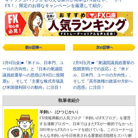
FX！」限定のお得なキャンペーンを厳選して紹介。
2月6日(金)■『米ドル、日本円、ユ
2月9日(月)■『衆議院議員総選挙の
ーロの方向性』と『日本の衆議院
投開票明けでの反応』と『米ド
議員総選挙への思惑(2月8日に投開
ル、日本円、ユーロの方向性』、
票)』、そして『主要な株式市場及
そして『高市政権の政策や方針へ
び米国債利回りの動向』に注目！
の思惑』に注目！
執筆者紹介
羊飼い （ひつじかい）
FX情報満載の人気ブログ「羊飼いのFXブログ」を運営
する凄腕ブロガー。日本ではまだFXが一般的でなかった
2001年からFXのトレードを続けている。このコーナーは
そんな羊飼いが今日発表される重要経済指標をズバリ解