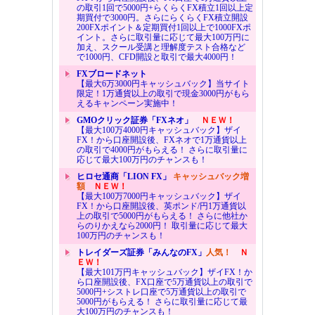
の取引1回で5000円+らくらくFX積立1回以上定
期買付で3000円。さらにらくらくFX積立開設
200FXポイント＆定期買付1回以上で1000FXポ
イント。さらに取引量に応じて最大100万円に
加え、スクール受講と理解度テスト合格など
で1000円、CFD開設と取引で最大4000円！
FXブロードネット
【最大6万3000円キャッシュバック】当サイト
限定！1万通貨以上の取引で現金3000円がもら
えるキャンペーン実施中！
GMOクリック証券「FXネオ」
ＮＥＷ！
【最大100万4000円キャッシュバック】ザイ
FX！から口座開設後、FXネオで1万通貨以上
の取引で4000円がもらえる！ さらに取引量に
応じて最大100万円のチャンスも！
ヒロセ通商「LION FX」
キャッシュバック増
額
ＮＥＷ！
【最大100万7000円キャッシュバック】ザイ
FX！から口座開設後、英ポンド/円1万通貨以
上の取引で5000円がもらえる！ さらに他社か
らのりかえなら2000円！ 取引量に応じて最大
100万円のチャンスも！
トレイダーズ証券「みんなのFX」
人気！
Ｎ
ＥＷ！
【最大101万円キャッシュバック】ザイFX！か
ら口座開設後、FX口座で5万通貨以上の取引で
5000円+シストレ口座で5万通貨以上の取引で
5000円がもらえる！ さらに取引量に応じて最
大100万円のチャンスも！