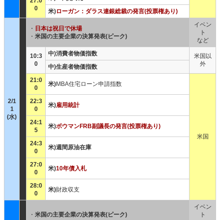
27:0
0
米)
ローガン：ダラス連銀総裁の発言(投票権あり)
イベン
・
日本は祝日で休場
ト
・
米国の主要企業の決算発表(ピーク)
など
中)消費者物価指数
10:3
米国以
0
外
中)生産者物価指数
21:0
米)
MBA住宅ローン申請指数
0
2/1
22:3
米)
雇用統計
1
0
(水)
24:1
米)
ボウマンFRB副議長の発言(投票権あり)
5
米国
24:3
米)週間原油在庫
0
27:0
米)
10年債入札
0
28:0
米)
財政収支
0
イベン
・
米国の主要企業の決算発表(ピーク)
ト