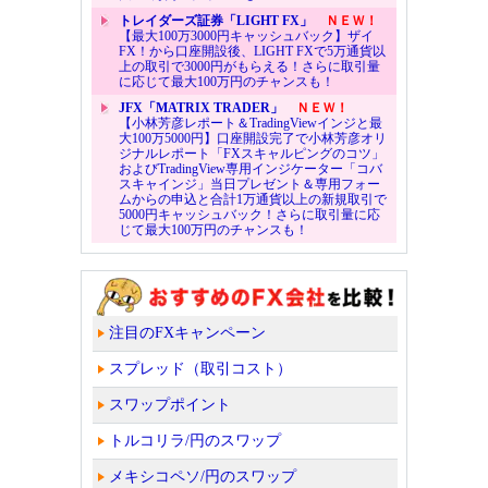
トレイダーズ証券「LIGHT FX」
ＮＥＷ！
【最大100万3000円キャッシュバック】ザイ
FX！から口座開設後、LIGHT FXで5万通貨以
上の取引で3000円がもらえる！さらに取引量
に応じて最大100万円のチャンスも！
JFX「MATRIX TRADER」
ＮＥＷ！
【小林芳彦レポート＆TradingViewインジと最
大100万5000円】口座開設完了で小林芳彦オリ
ジナルレポート「FXスキャルピングのコツ」
およびTradingView専用インジケーター「コバ
スキャインジ」当日プレゼント＆専用フォー
ムからの申込と合計1万通貨以上の新規取引で
5000円キャッシュバック！さらに取引量に応
じて最大100万円のチャンスも！
注目のFXキャンペーン
スプレッド（取引コスト）
スワップポイント
トルコリラ/円のスワップ
メキシコペソ/円のスワップ