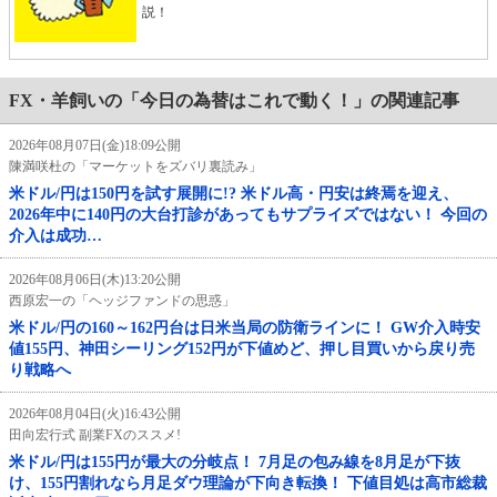
説！
FX・羊飼いの「今日の為替はこれで動く！」の関連記事
2026年08月07日(金)18:09公開
陳満咲杜の「マーケットをズバリ裏読み」
米ドル/円は150円を試す展開に!? 米ドル高・円安は終焉を迎え、
2026年中に140円の大台打診があってもサプライズではない！ 今回の
介入は成功…
2026年08月06日(木)13:20公開
西原宏一の「ヘッジファンドの思惑」
米ドル/円の160～162円台は日米当局の防衛ラインに！ GW介入時安
値155円、神田シーリング152円が下値めど、押し目買いから戻り売
り戦略へ
2026年08月04日(火)16:43公開
田向宏行式 副業FXのススメ!
米ドル/円は155円が最大の分岐点！ 7月足の包み線を8月足が下抜
け、155円割れなら月足ダウ理論が下向き転換！ 下値目処は高市総裁