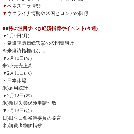
▼
ベネズエラ情勢
▼
ウクライナ情勢や米国とロシアの関係
■■
特に注目すべき経済指標やイベント(今週)
▼2月9日(月)
・衆議院議員総選挙の投開票明け
※米経済指標はなし
▼2月10日(火)
米)小売売上高
▼2月11日(水)
・日本休場
米)雇用統計
▼2月12日(木)
米)新規失業保険申請件数
▼2月13日(金)
日)田村日銀審議委員の発言
米)消費者物価指数