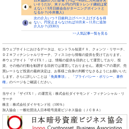
日米協調介入の影響で円は一時的に方向感を失
いそうだが、米ドル/円の円安トレンド継続は変
えない！9月日銀会合がターニングポイントと
なるか？(今井雅人)
次の介入いつ？日銀利上げペース上げざるを得
ない。円安止まらなければ10月末～11月に追加
介入か？(ZERO)
>>人気記事一覧を見る
当ウェブサイトにおけるデータは、セントラル短資ＦＸ、クォンツ・リサーチ、
ＤＺＨフィナンシャルリサーチ、フィスコから情報の提供を受けております。
本ウェブサイト「ザイFX！」は、情報の提供を目的として運営しており、投
資、その他の行動を勧誘する目的では運営しておりません。通貨ペアの選択、売
買レートなど投資の最終決定は、お客様ご自身の判断でなさるようにお願いいた
します。さらに詳しいことは
「免責事項」
、
「プライバシー・ポリシー、著作
権」
のページをご確認ください。
当サイト「ザイFX！」の運営元：株式会社ダイヤモンド・フィナンシャル・リ
サーチ
株主：株式会社ダイヤモンド社（100％）
加入協会：一般社団法人日本暗号資産ビジネス協会（ＪＣＢＡ）