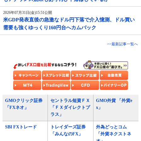
2026年07月31日(金)15:51公開
米GDP発表直後の急激なドル円下落で介入憶測、ドル買い
需要も強くゆっくり160円台へカムバック
>>最新記事一覧へ
GMOクリック証券
セントラル短資ＦＸ
GMO外貨 「外貨e
「FXネオ」
「ＦＸダイレクトプ
x」
ラス」
SBI FXトレード
トレイダーズ証券
外為どっとコム
「みんなのFX」
「外貨ネクストネ
オ」