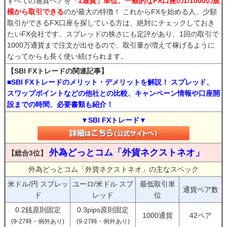
すべての通貨ペアを
「1通貨」単位、一般的なFX口座の1/1000の規
模から取引できる
のが最大の特徴！ これからFXを始める人、少額
取引ができるFX口座を探している方は、絶対にチェックしておき
たいFX会社です。スプレッドの狭さにも定評があり、1回の取引で
1000万通貨まで注文が出せるので、取引量が増えて稼げるように
なってからも長く使い続けられます。
【SBI FXトレードの関連記事】
■SBI FXトレードのメリット・デメリットを解説！ スプレッド、
スワップポイントなどの他社との比較、キャンペーン情報や口座開
設までの時間、必要書類も紹介！
▼SBI FXトレード▼
外為どっとコム「外貨ネクストネオ」
【総合3位】
外為どっとコム「外貨ネクストネオ」の主なスペック
米ドル/円 スプレッ
ユーロ/米ドル スプ
最低取引単
通貨ペア数
ド
レッド
位
0.2銭原則固定
0.3pips原則固定
1000通貨
42ペア
(9-27時・例外あり)
(9-27時・例外あり)