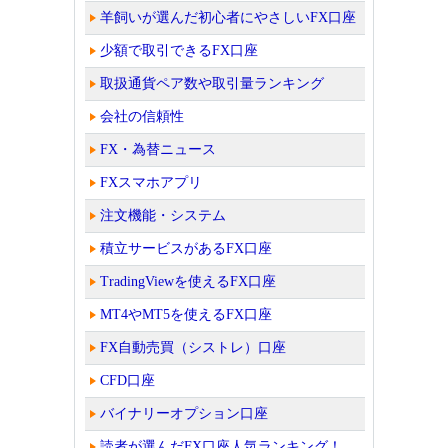
羊飼いが選んだ初心者にやさしいFX口座
少額で取引できるFX口座
取扱通貨ペア数や取引量ランキング
会社の信頼性
FX・為替ニュース
FXスマホアプリ
注文機能・システム
積立サービスがあるFX口座
TradingViewを使えるFX口座
MT4やMT5を使えるFX口座
FX自動売買（シストレ）口座
CFD口座
バイナリーオプション口座
読者が選んだFX口座人気ランキング！