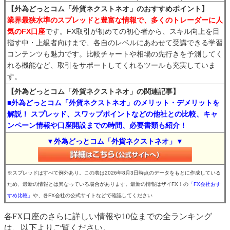
【外為どっとコム「外貨ネクストネオ」のおすすめポイント】
業界最狭水準のスプレッドと豊富な情報で、多くのトレーダーに人
気のFX口座
です。FX取引が初めての初心者から、スキル向上を目
指す中・上級者向けまで、各自のレベルにあわせて受講できる学習
コンテンツも魅力です。比較チャートや相場の先行きを予測してく
れる機能など、取引をサポートしてくれるツールも充実していま
す。
【外為どっとコム「外貨ネクストネオ」の関連記事】
■外為どっとコム「外貨ネクストネオ」のメリット・デメリットを
解説！ スプレッド、スワップポイントなどの他社との比較、キャ
ンペーン情報や口座開設までの時間、必要書類も紹介！
▼外為どっとコム「外貨ネクストネオ」▼
※スプレッドはすべて例外あり。この表は2026年8月3日時点のデータをもとに作成している
ため、最新の情報とは異なっている場合があります。最新の情報はザイFX！の
「FX会社おす
すめ比較」
や、各FX会社の公式サイトなどで確認してください
各FX口座のさらに詳しい情報や10位までの全ランキング
は、以下よりご覧ください。