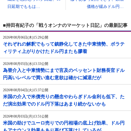
日延期でももは…
価格が緩みドル円…
■持田有紀子の「戦うオンナのマーケット日記」の最新記事
2026年08月06日(木)15:29公開
それぞれの解釈でもって鎮静化してきた中東情勢、ボラテ
ィリティ上がりかけたドル円またも膠着
2026年08月05日(水)13:33公開
為替介入と中東情勢にまで言及のベッセント財務長官ドル
円高いレベルで買い進む意欲は確かに減退だが
2026年08月04日(火)15:37公開
米国の介入で米債売りの懸念やわらぎドル金利も低下、た
だ演出効果でのドル円下落はあまり続かないかも
2026年08月03日(月)13:51公開
米国の助けでユーロ売りでの円相場の底上げ効果、ドル円
もアナウンス効果もあり再び下落はしているが