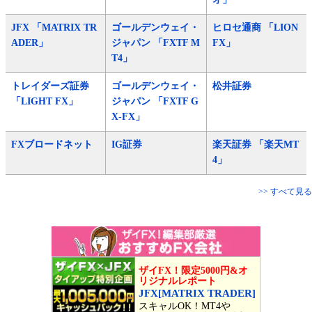
JFX 「MATRIX TR
ゴールデンウェイ・
ヒロセ通商 「LION
ADER」
ジャパン 「FXTF M
FX」
T4」
トレイダーズ証券
ゴールデンウェイ・
松井証券
「LIGHT FX」
ジャパン 「FXTF G
X-FX」
FXブロードネット
IG証券
楽天証券 「楽天MT
4」
>> すべて見る
ザイFX！限定5000円&オ
リジナルレポート
JFX[MATRIX TRADER]
スキャルOK！MT4や