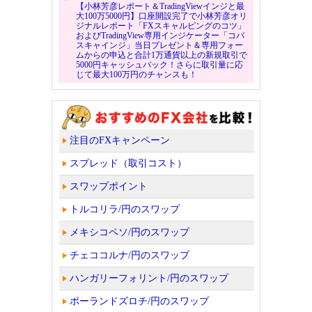
【小林芳彦レポート＆TradingViewインジと最
大100万5000円】口座開設完了で小林芳彦オリ
ジナルレポート「FXスキャルピングのコツ」
およびTradingView専用インジケーター「コバ
スキャインジ」当日プレゼント＆専用フォー
ムからの申込と合計1万通貨以上の新規取引で
5000円キャッシュバック！さらに取引量に応
じて最大100万円のチャンスも！
注目のFXキャンペーン
スプレッド（取引コスト）
スワップポイント
トルコリラ/円のスワップ
メキシコペソ/円のスワップ
チェココルナ/円のスワップ
ハンガリーフォリント/円のスワップ
ポーランドズロチ/円のスワップ