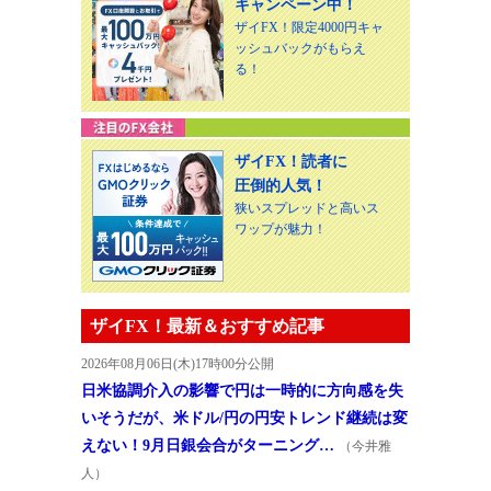
キャンペーン中！
ザイFX！限定4000円キャ
ッシュバックがもらえ
る！
ザイFX！読者に
圧倒的人気！
狭いスプレッドと高いス
ワップが魅力！
ザイFX！最新＆おすすめ記事
2026年08月06日(木)17時00分公開
日米協調介入の影響で円は一時的に方向感を失
いそうだが、米ドル/円の円安トレンド継続は変
えない！9月日銀会合がターニング…
（今井雅
人）