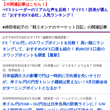
【※関連記事はこちら！】
⇒
FXトレーダーのリアルな声を反映！ ザイFX！読者が選ん
だ「おすすめFX会社」人気ランキング！
■持田有紀子の「戦うオンナのマーケット日記」の関連記事
おすすめのFX会社をザイFX！編集部が徹底調査！
FX「ドル/円」のスワップポイントを比較！ 高い順にラン
キングして、おすすめのFX口座も紹介！ 約40のFX口座の
スワップポイントを調査【最新】
2026年08月06日(木)17:00公開 [今井雅人の「どうする？ どうなる？ 日本経
済、世界経済」]
日米協調介入の影響で円は一時的に方向感を失いそうだ
が、米ドル/円の円安トレンド継続は変えない！9月日銀会合
がターニングポイントとなるか？
2026年08月06日(木)13:20公開 [西原宏一の「ヘッジファンドの思惑」]
米ドル/円の160～162円台は日米当局の防衛ラインに！ GW