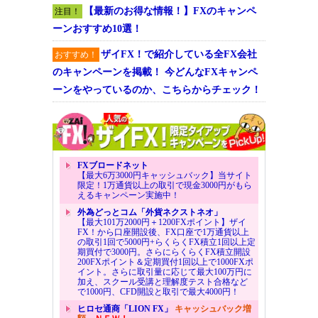
【最新のお得な情報！】FXのキャンペ
注目！
ーンおすすめ10選！
ザイFX！で紹介している全FX会社
おすすめ！
のキャンペーンを掲載！ 今どんなFXキャンペ
ーンをやっているのか、こちらからチェック！
FXブロードネット
【最大6万3000円キャッシュバック】当サイト
限定！1万通貨以上の取引で現金3000円がもら
えるキャンペーン実施中！
外為どっとコム「外貨ネクストネオ」
【最大101万2000円＋1200FXポイント】ザイ
FX！から口座開設後、FX口座で1万通貨以上
の取引1回で5000円+らくらくFX積立1回以上定
期買付で3000円。さらにらくらくFX積立開設
200FXポイント＆定期買付1回以上で1000FXポ
イント。さらに取引量に応じて最大100万円に
加え、スクール受講と理解度テスト合格など
で1000円、CFD開設と取引で最大4000円！
ヒロセ通商「LION FX」
キャッシュバック増