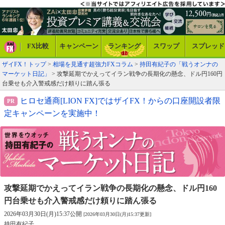
FX比較
キャンペーン
ランキング
スワップ
スプレッド
ザイFX！トップ
>
相場を見通す超強力FXコラム
>
持田有紀子の「戦うオンナの
マーケット日記」
> 攻撃延期でかえってイラン戦争の長期化の懸念、ドル円160円
台乗せも介入警戒感だけ頼りに踏ん張る
ヒロセ通商[LION FX]ではザイFX！からの口座開設者限
定キャンペーンを実施中！
攻撃延期でかえってイラン戦争の長期化の懸念、
ドル円160
円台乗せも介入警戒感だけ頼りに踏ん張る
2026年03月30日(月)15:37公開
[2026年03月30日(月)15:37更新]
持田有紀子