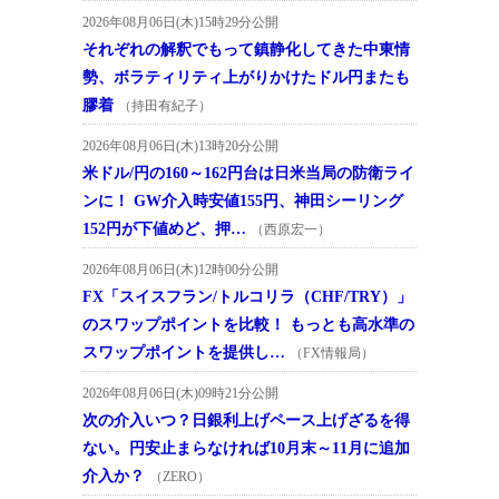
2026年08月06日(木)15時29分公開
それぞれの解釈でもって鎮静化してきた中東情
勢、ボラティリティ上がりかけたドル円またも
膠着
（持田有紀子）
2026年08月06日(木)13時20分公開
米ドル/円の160～162円台は日米当局の防衛ライ
ンに！ GW介入時安値155円、神田シーリング
152円が下値めど、押…
（西原宏一）
2026年08月06日(木)12時00分公開
FX「スイスフラン/トルコリラ（CHF/TRY）」
のスワップポイントを比較！ もっとも高水準の
スワップポイントを提供し…
（FX情報局）
2026年08月06日(木)09時21分公開
次の介入いつ？日銀利上げペース上げざるを得
ない。円安止まらなければ10月末～11月に追加
介入か？
（ZERO）