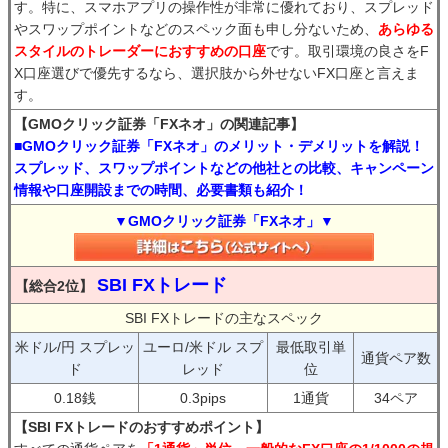
す。特に、スマホアプリの操作性が非常に優れており、スプレッド
やスワップポイントなどのスペック面も申し分ないため、
あらゆる
スタイルのトレーダーにおすすめの口座
です。取引環境の良さをF
X口座選びで優先するなら、選択肢から外せないFX口座と言えま
す。
【GMOクリック証券「FXネオ」の関連記事】
■GMOクリック証券「FXネオ」のメリット・デメリットを解説！
スプレッド、スワップポイントなどの他社との比較、キャンペーン
情報や口座開設までの時間、必要書類も紹介！
▼GMOクリック証券「FXネオ」▼
SBI FXトレード
【総合2位】
SBI FXトレードの主なスペック
米ドル/円 スプレッ
ユーロ/米ドル スプ
最低取引単
通貨ペア数
ド
レッド
位
0.18銭
0.3pips
1通貨
34ペア
【SBI FXトレードのおすすめポイント】