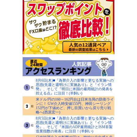
8月6日(木)■『為替介入の影響と更なる実施への
思惑(先週と週明けに実施あり)』と『イラン情
勢』、そして『明日に米国の雇用統計の発表を
控える点』に注目！(羊飼い)
米ドル/円の160～162円台は日米当局の防衛ライ
ンに！ GW介入時安値155円、神田シーリング
152円が下値めど、押し目買いから戻り売り戦
略へ(西原宏一)
8月5日(水)■『為替介入の影響と更なる実施への
思惑(先週と週明けに実施あり)』と『イラン情
勢』、そして『米国のADP雇用統計とISM非製
造業指数の発表』に注目！(羊飼い)