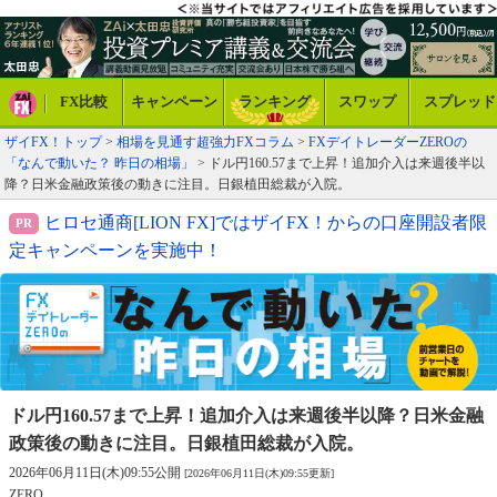
FX比較
キャンペーン
ランキング
スワップ
スプレッド
ザイFX！トップ
>
相場を見通す超強力FXコラム
>
FXデイトレーダーZEROの
「なんで動いた？ 昨日の相場」
> ドル円160.57まで上昇！追加介入は来週後半以
降？日米金融政策後の動きに注目。日銀植田総裁が入院。
ヒロセ通商[LION FX]ではザイFX！からの口座開設者限
定キャンペーンを実施中！
ドル円160.57まで上昇！追加介入は来週後半以降？
日米金融
政策後の動きに注目。日銀植田総裁が入院。
2026年06月11日(木)09:55公開
[2026年06月11日(木)09:55更新]
ZERO