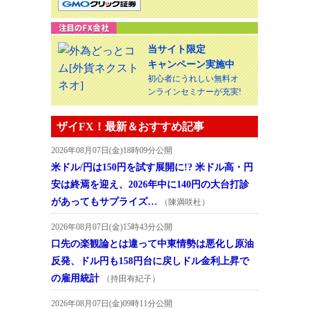
当サイト限定
キャンペーン実施中
初心者にうれしい無料オ
ンラインセミナーが充実!
ザイFX！最新＆おすすめ記事
2026年08月07日(金)18時09分公開
米ドル/円は150円を試す展開に!? 米ドル高・円
安は終焉を迎え、2026年中に140円の大台打診
があってもサプライズ…
（陳満咲杜）
2026年08月07日(金)15時43分公開
口先の楽観論とは違って中東情勢は悪化し原油
反発、ドル円も158円台に戻しドル金利上昇で
の雇用統計
（持田有紀子）
2026年08月07日(金)09時11分公開