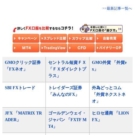
>>最新記事一覧へ
GMOクリック証券
セントラル短資ＦＸ
GMO外貨 「外貨e
「FXネオ」
「ＦＸダイレクトプ
x」
ラス」
SBI FXトレード
トレイダーズ証券
外為どっとコム
「みんなのFX」
「外貨ネクストネ
オ」
JFX 「MATRIX TR
ゴールデンウェイ・
ヒロセ通商 「LION
ADER」
ジャパン 「FXTF M
FX」
T4」