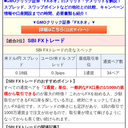
■GMOクリック証券「FXネオ」のメリット・デメリットを解説！
スプレッド、スワップポイントなどの他社との比較、キャンペーン
情報や口座開設までの時間、必要書類も紹介！
▼GMOクリック証券「FXネオ」▼
SBI FXトレード
【総合2位】
SBI FXトレードの主なスペック
米ドル/円 スプレッ
ユーロ/米ドル スプ
最低取引単
通貨ペア数
ド
レッド
位
0.18銭
0.3pips
1通貨
34ペア
【SBI FXトレードのおすすめポイント】
すべての通貨ペアを
「1通貨」単位、一般的なFX口座の1/1000の規
模から取引できる
のが最大の特徴！ これからFXを始める人、少額
取引ができるFX口座を探している方は、絶対にチェックしておき
たいFX会社です。スプレッドの狭さにも定評があり、1回の取引で
1000万通貨まで注文が出せるので、取引量が増えて稼げるように
なってからも長く使い続けられます。
【SBI FXトレードの関連記事】