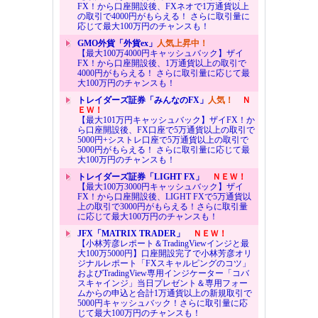
FX！から口座開設後、FXネオで1万通貨以上
の取引で4000円がもらえる！ さらに取引量に
応じて最大100万円のチャンスも！
GMO外貨「外貨ex」
人気上昇中！
【最大100万4000円キャッシュバック】ザイ
FX！から口座開設後、1万通貨以上の取引で
4000円がもらえる！ さらに取引量に応じて最
大100万円のチャンスも！
トレイダーズ証券「みんなのFX」
人気！
Ｎ
ＥＷ！
【最大101万円キャッシュバック】ザイFX！か
ら口座開設後、FX口座で5万通貨以上の取引で
5000円+シストレ口座で5万通貨以上の取引で
5000円がもらえる！ さらに取引量に応じて最
大100万円のチャンスも！
トレイダーズ証券「LIGHT FX」
ＮＥＷ！
【最大100万3000円キャッシュバック】ザイ
FX！から口座開設後、LIGHT FXで5万通貨以
上の取引で3000円がもらえる！さらに取引量
に応じて最大100万円のチャンスも！
JFX「MATRIX TRADER」
ＮＥＷ！
【小林芳彦レポート＆TradingViewインジと最
大100万5000円】口座開設完了で小林芳彦オリ
ジナルレポート「FXスキャルピングのコツ」
およびTradingView専用インジケーター「コバ
スキャインジ」当日プレゼント＆専用フォー
ムからの申込と合計1万通貨以上の新規取引で
5000円キャッシュバック！さらに取引量に応
じて最大100万円のチャンスも！