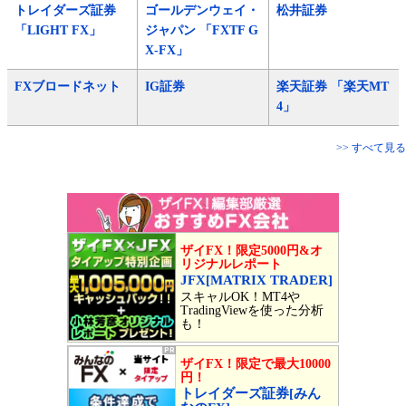
トレイダーズ証券
ゴールデンウェイ・
松井証券
「LIGHT FX」
ジャパン 「FXTF G
X-FX」
FXブロードネット
IG証券
楽天証券 「楽天MT
4」
>> すべて見る
ザイFX！限定5000円&オ
リジナルレポート
JFX[MATRIX TRADER]
スキャルOK！MT4や
TradingViewを使った分析
も！
ザイFX！限定で最大10000
円！
トレイダーズ証券[みん