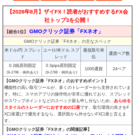
【2026年8月】ザイFX！読者がおすすめするFX会
社トップ3を公開！
GMOクリック証券「FXネオ」
【総合1位】
GMOクリック証券「FXネオ」の主なスペック
米ドル/円 スプレッ
ユーロ/米ドル スプ
最低取引単
通貨ペア数
ド
レッド
位
0.2銭原則固定
0.3pips原則固定
1000通貨
24ペア
(9-27時・例外あり)
(9-27時・例外あり)
【GMOクリック証券「FXネオ」のおすすめポイント】
機能性の高い取引ツールが、多くのトレーダーから支持されていま
す。特に、スマホアプリの操作性が非常に優れており、スプレッド
やスワップポイントなどのスペック面も申し分ないため、
あらゆる
スタイルのトレーダーにおすすめの口座
です。取引環境の良さをF
X口座選びで優先するなら、選択肢から外せないFX口座と言えま
す。
【GMOクリック証券「FXネオ」の関連記事】