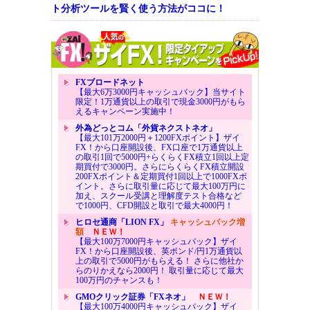
ト分析ツールを賢く使う方法がココに！
FXブロードネット
【最大6万3000円キャッシュバック】当サイト
限定！1万通貨以上の取引で現金3000円がもら
えるキャンペーン実施中！
外為どっとコム「外貨ネクストネオ」
【最大101万2000円＋1200FXポイント】ザイ
FX！から口座開設後、FX口座で1万通貨以上
の取引1回で5000円+らくらくFX積立1回以上定
期買付で3000円。さらにらくらくFX積立開設
200FXポイント＆定期買付1回以上で1000FXポ
イント。さらに取引量に応じて最大100万円に
加え、スクール受講と理解度テスト合格など
で1000円、CFD開設と取引で最大4000円！
ヒロセ通商「LION FX」
キャッシュバック増
額
ＮＥＷ！
【最大100万7000円キャッシュバック】ザイ
FX！から口座開設後、英ポンド/円1万通貨以
上の取引で5000円がもらえる！ さらに他社か
らのりかえなら2000円！ 取引量に応じて最大
100万円のチャンスも！
GMOクリック証券「FXネオ」
ＮＥＷ！
【最大100万4000円キャッシュバック】ザイ