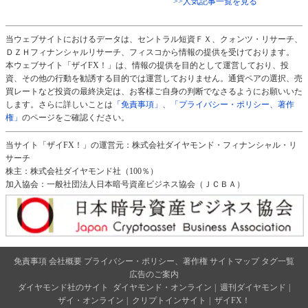
>>人気記事一覧を見る
当ウェブサイトにおけるデータは、セントラル短資ＦＸ、クォンツ・リサーチ、
ＤＺＨフィナンシャルリサーチ、フィスコから情報の提供を受けております。
本ウェブサイト「ザイFX！」は、情報の提供を目的として運営しており、投
資、その他の行動を勧誘する目的では運営しておりません。通貨ペアの選択、売
買レートなど投資の最終決定は、お客様ご自身の判断でなさるようにお願いいた
します。さらに詳しいことは
「免責事項」
、
「プライバシー・ポリシー、著作
権」
のページをご確認ください。
当サイト「ザイFX！」の運営元：株式会社ダイヤモンド・フィナンシャル・リ
サーチ
株主：株式会社ダイヤモンド社（100％）
加入協会：一般社団法人日本暗号資産ビジネス協会（ＪＣＢＡ）
免責事項
会社概要
プライバシー・ポリシー、著作権
サイトマップ
タグ一覧
広告のご案内
ダイヤモンド社のサイト
ダイヤモンド・オンライン
|
週刊ダイヤモンド
|
ザイ・オンライン
|
クリプトインサイト
|
ザイFX！