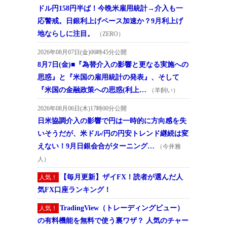
ドル円158円半ば！今晩米雇用統計→介入も一
応警戒。日銀利上げペース加速か？9月利上げ
地ならしに注目。
（ZERO）
2026年08月07日(金)06時45分公開
8月7日(金)■『為替介入の影響と更なる実施への
思惑』と『米国の雇用統計の発表』、そして
『米国の金融政策への思惑(利上…
（羊飼い）
2026年08月06日(木)17時00分公開
日米協調介入の影響で円は一時的に方向感を失
いそうだが、米ドル/円の円安トレンド継続は変
えない！9月日銀会合がターニング…
（今井雅
人）
【毎月更新】ザイFX！読者が選んだ人
人気！
気FX口座ランキング！
TradingView（トレーディングビュー）
人気！
の有料機能を無料で使う裏ワザ？ 人気のチャー