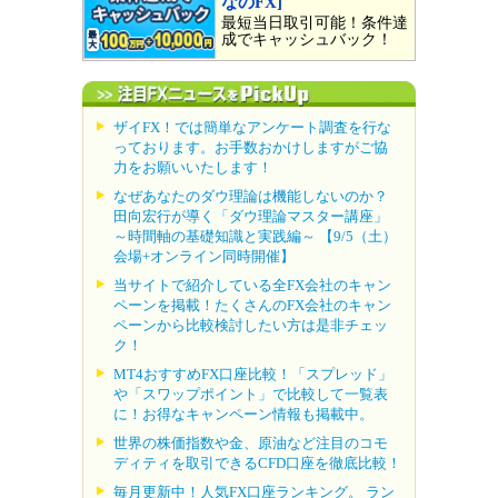
なのFX]
最短当日取引可能！条件達
成でキャッシュバック！
ザイFX！では簡単なアンケート調査を行な
っております。お手数おかけしますがご協
力をお願いいたします！
なぜあなたのダウ理論は機能しないのか？
田向宏行が導く「ダウ理論マスター講座」
～時間軸の基礎知識と実践編～ 【9/5（土）
会場+オンライン同時開催】
当サイトで紹介している全FX会社のキャン
ペーンを掲載！たくさんのFX会社のキャン
ペーンから比較検討したい方は是非チェッ
ク！
MT4おすすめFX口座比較！「スプレッド」
や「スワップポイント」で比較して一覧表
に！お得なキャンペーン情報も掲載中。
世界の株価指数や金、原油など注目のコモ
ディティを取引できるCFD口座を徹底比較！
毎月更新中！人気FX口座ランキング。 ラン