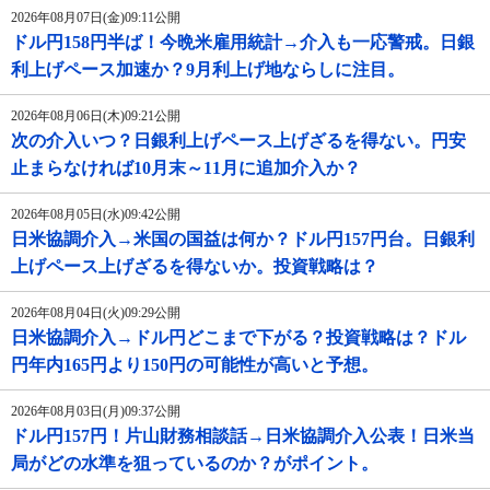
2026年08月07日(金)09:11公開
ドル円158円半ば！今晩米雇用統計→介入も一応警戒。日銀
利上げペース加速か？9月利上げ地ならしに注目。
2026年08月06日(木)09:21公開
次の介入いつ？日銀利上げペース上げざるを得ない。円安
止まらなければ10月末～11月に追加介入か？
2026年08月05日(水)09:42公開
日米協調介入→米国の国益は何か？ドル円157円台。日銀利
上げペース上げざるを得ないか。投資戦略は？
2026年08月04日(火)09:29公開
日米協調介入→ドル円どこまで下がる？投資戦略は？ドル
円年内165円より150円の可能性が高いと予想。
2026年08月03日(月)09:37公開
ドル円157円！片山財務相談話→日米協調介入公表！日米当
局がどの水準を狙っているのか？がポイント。