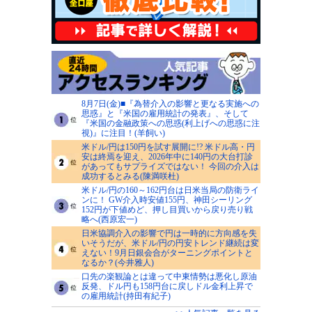
8月7日(金)■『為替介入の影響と更なる実施への
思惑』と『米国の雇用統計の発表』、そして
『米国の金融政策への思惑(利上げへの思惑に注
視)』に注目！(羊飼い)
米ドル/円は150円を試す展開に!? 米ドル高・円
安は終焉を迎え、2026年中に140円の大台打診
があってもサプライズではない！ 今回の介入は
成功するとみる(陳満咲杜)
米ドル/円の160～162円台は日米当局の防衛ライ
ンに！ GW介入時安値155円、神田シーリング
152円が下値めど、押し目買いから戻り売り戦
略へ(西原宏一)
日米協調介入の影響で円は一時的に方向感を失
いそうだが、米ドル/円の円安トレンド継続は変
えない！9月日銀会合がターニングポイントと
なるか？(今井雅人)
口先の楽観論とは違って中東情勢は悪化し原油
反発、ドル円も158円台に戻しドル金利上昇で
の雇用統計(持田有紀子)