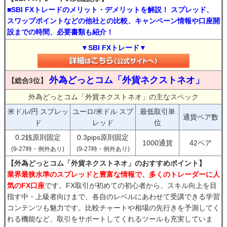
■SBI FXトレードのメリット・デメリットを解説！ スプレッド、
スワップポイントなどの他社との比較、キャンペーン情報や口座開
設までの時間、必要書類も紹介！
▼SBI FXトレード▼
外為どっとコム「外貨ネクストネオ」
【総合3位】
外為どっとコム「外貨ネクストネオ」の主なスペック
米ドル/円 スプレッ
ユーロ/米ドル スプ
最低取引単
通貨ペア数
ド
レッド
位
0.2銭原則固定
0.3pips原則固定
1000通貨
42ペア
(9-27時・例外あり)
(9-27時・例外あり)
【外為どっとコム「外貨ネクストネオ」のおすすめポイント】
業界最狭水準のスプレッドと豊富な情報で、多くのトレーダーに人
気のFX口座
です。FX取引が初めての初心者から、スキル向上を目
指す中・上級者向けまで、各自のレベルにあわせて受講できる学習
コンテンツも魅力です。比較チャートや相場の先行きを予測してく
れる機能など、取引をサポートしてくれるツールも充実していま