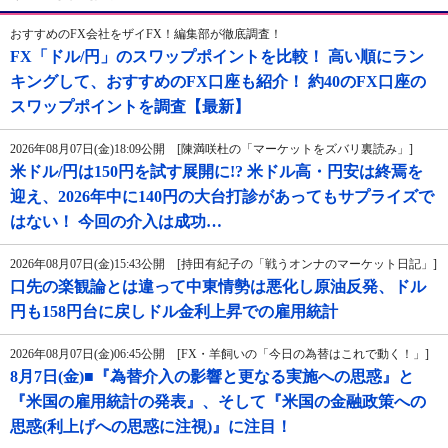
おすすめのFX会社をザイFX！編集部が徹底調査！
FX「ドル/円」のスワップポイントを比較！ 高い順にラン
キングして、おすすめのFX口座も紹介！ 約40のFX口座の
スワップポイントを調査【最新】
2026年08月07日(金)18:09公開 [陳満咲杜の「マーケットをズバリ裏読み」]
米ドル/円は150円を試す展開に!? 米ドル高・円安は終焉を
迎え、2026年中に140円の大台打診があってもサプライズで
はない！ 今回の介入は成功…
2026年08月07日(金)15:43公開 [持田有紀子の「戦うオンナのマーケット日記」]
口先の楽観論とは違って中東情勢は悪化し原油反発、ドル
円も158円台に戻しドル金利上昇での雇用統計
2026年08月07日(金)06:45公開 [FX・羊飼いの「今日の為替はこれで動く！」]
8月7日(金)■『為替介入の影響と更なる実施への思惑』と
『米国の雇用統計の発表』、そして『米国の金融政策への
思惑(利上げへの思惑に注視)』に注目！