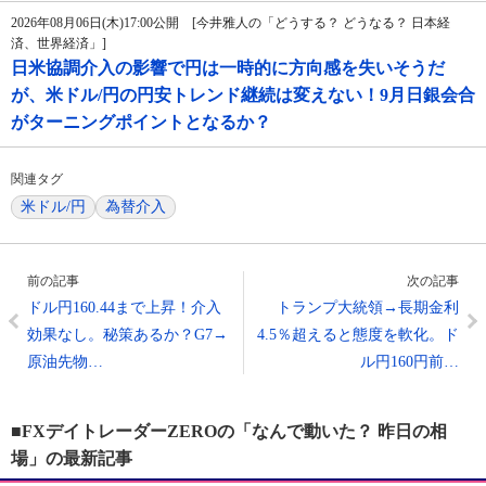
2026年08月06日(木)17:00公開 [今井雅人の「どうする？ どうなる？ 日本経
済、世界経済」]
日米協調介入の影響で円は一時的に方向感を失いそうだ
が、米ドル/円の円安トレンド継続は変えない！9月日銀会合
がターニングポイントとなるか？
関連タグ
米ドル/円
為替介入
前の記事
次の記事
ドル円160.44まで上昇！介入
トランプ大統領→長期金利
効果なし。秘策あるか？G7→
4.5％超えると態度を軟化。ド
原油先物…
ル円160円前…
■FXデイトレーダーZEROの「なんで動いた？ 昨日の相
場」の最新記事