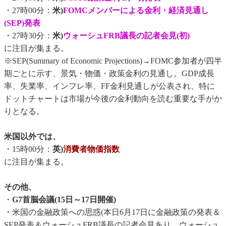
・27時00分：
米)
FOMCメンバーによる金利・経済見通し
(SEP)発表
・27時30分：
米)
ウォーシュFRB議長の記者会見(初)
に注目が集まる。
※SEP(Summary of Economic Projections)→FOMC参加者が四半
期ごとに示す、景気・物価・政策金利の見通し。GDP成長
率、失業率、インフレ率、FF金利見通しが公表され、特に
ドットチャートは市場が今後の金利動向を読む重要な手がか
りとなる。
米国以外では、
・15時00分：
英)
消費者物価指数
に注目が集まる。
その他、
・
G7首脳会議(15日～17日開催)
・米国の金融政策への思惑(本日6月17日に金融政策の発表＆
SEP発表＆ウォーシュFRB議長の記者会見あり、ウォーシュ