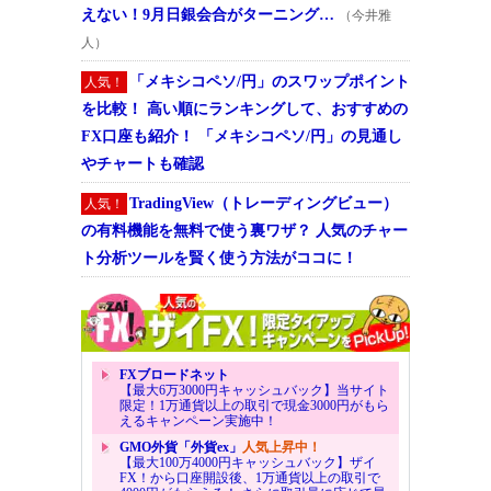
えない！9月日銀会合がターニング…
（今井雅
人）
「メキシコペソ/円」のスワップポイント
人気！
を比較！ 高い順にランキングして、おすすめの
FX口座も紹介！ 「メキシコペソ/円」の見通し
やチャートも確認
TradingView（トレーディングビュー）
人気！
の有料機能を無料で使う裏ワザ？ 人気のチャー
ト分析ツールを賢く使う方法がココに！
FXブロードネット
【最大6万3000円キャッシュバック】当サイト
限定！1万通貨以上の取引で現金3000円がもら
えるキャンペーン実施中！
GMO外貨「外貨ex」
人気上昇中！
【最大100万4000円キャッシュバック】ザイ
FX！から口座開設後、1万通貨以上の取引で