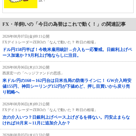
説！
FX・羊飼いの「今日の為替はこれで動く！」の関連記事
2026年08月07日(金)09:11公開
FXデイトレーダーZEROの「なんで動いた？ 昨日の相場」
ドル円158円半ば！今晩米雇用統計→介入も一応警戒。日銀利上げペ
ース加速か？9月利上げ地ならしに注目。
2026年08月06日(木)13:20公開
西原宏一の「ヘッジファンドの思惑」
米ドル/円の160～162円台は日米当局の防衛ラインに！ GW介入時安
値155円、神田シーリング152円が下値めど、押し目買いから戻り売
り戦略へ
2026年08月06日(木)09:21公開
FXデイトレーダーZEROの「なんで動いた？ 昨日の相場」
次の介入いつ？日銀利上げペース上げざるを得ない。円安止まらな
ければ10月末～11月に追加介入か？
2026年08月05日(水)13:33公開