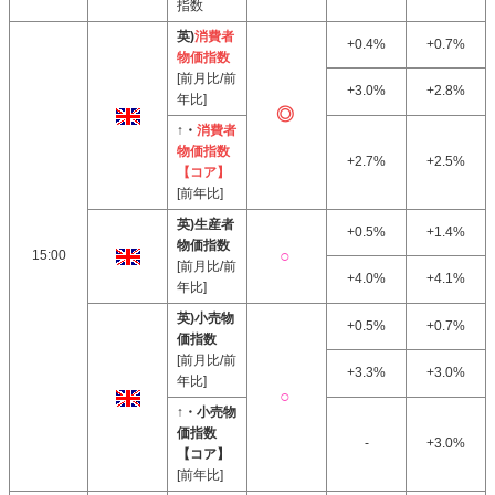
指数
英)
消費者
+0.4%
+0.7%
物価指数
[前月比/前
+3.0%
+2.8%
年比]
↑・
消費者
物価指数
+2.7%
+2.5%
【コア】
[前年比]
英)生産者
+0.5%
+1.4%
物価指数
15:00
[前月比/前
+4.0%
+4.1%
年比]
英)小売物
+0.5%
+0.7%
価指数
[前月比/前
+3.3%
+3.0%
年比]
↑・小売物
価指数
-
+3.0%
【コア】
[前年比]