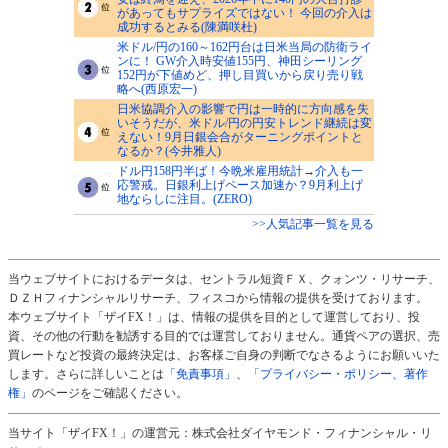
があってもサプライズではない！ 今回の介入は
成功するとみる(陳満咲杜)
米ドル/円の160～162円台は日米当局の防衛ライ
ンに！ GW介入時安値155円、神田シーリング
152円が下値めど、押し目買いから戻り売り戦
略へ(西原宏一)
日米協調介入の影響で円は一時的に方向感を失
いそうだが、米ドル/円の円安トレンド継続は変
えない！9月日銀会合がターニングポイントと
なるか？(今井雅人)
ドル円158円半ば！今晩米雇用統計→介入も一
応警戒。日銀利上げペース加速か？9月利上げ
地ならしに注目。(ZERO)
>>人気記事一覧を見る
当ウェブサイトにおけるデータは、セントラル短資ＦＸ、クォンツ・リサーチ、
ＤＺＨフィナンシャルリサーチ、フィスコから情報の提供を受けております。
本ウェブサイト「ザイFX！」は、情報の提供を目的として運営しており、投
資、その他の行動を勧誘する目的では運営しておりません。通貨ペアの選択、売
買レートなど投資の最終決定は、お客様ご自身の判断でなさるようにお願いいた
します。さらに詳しいことは
「免責事項」
、
「プライバシー・ポリシー、著作
権」
のページをご確認ください。
当サイト「ザイFX！」の運営元：株式会社ダイヤモンド・フィナンシャル・リ