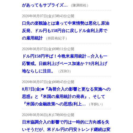
があってもサプライズ…
（陳満咲杜）
2026年08月07日(金)15時43分公開
口先の楽観論とは違って中東情勢は悪化し原油
反発、ドル円も158円台に戻しドル金利上昇で
の雇用統計
（持田有紀子）
2026年08月07日(金)09時11分公開
ドル円158円半ば！今晩米雇用統計→介入も一
応警戒。日銀利上げペース加速か？9月利上げ
地ならしに注目。
（ZERO）
2026年08月07日(金)06時45分公開
8月7日(金)■『為替介入の影響と更なる実施への
思惑』と『米国の雇用統計の発表』、そして
『米国の金融政策への思惑(利上…
（羊飼い）
2026年08月06日(木)17時00分公開
日米協調介入の影響で円は一時的に方向感を失
いそうだが、米ドル/円の円安トレンド継続は変