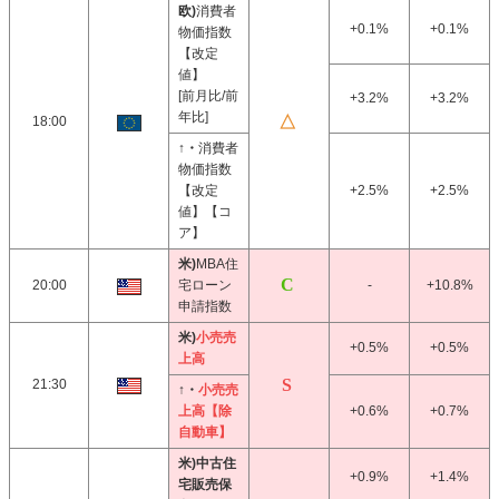
欧)
消費者
+0.1%
+0.1%
物価指数
【改定
値】
[前月比/前
+3.2%
+3.2%
年比]
18:00
↑・
消費者
物価指数
【改定
+2.5%
+2.5%
値】【コ
ア】
米)
MBA住
20:00
宅ローン
-
+10.8%
申請指数
米)
小売売
+0.5%
+0.5%
上高
21:30
↑・
小売売
上高【除
+0.6%
+0.7%
自動車】
米)中古住
+0.9%
+1.4%
宅販売保