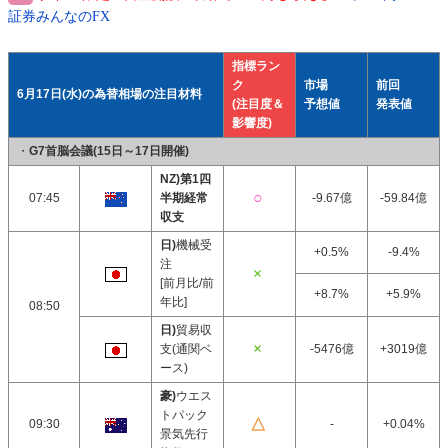
証券みんなのFX
指標ラン
ク
市場
前回
6月17日(水)の為替相場の注目材料
(注目度＆
予想値
発表値
影響度)
・
G7首脳会議(15日～17日開催)
NZ)第1四
07:45
半期経常
-9.67億
-59.84億
収支
日)
機械受
+0.5%
-9.4%
注
[前月比/前
+8.7%
+5.9%
年比]
08:50
日)
貿易収
支(通関ベ
-5476億
+3019億
ース)
豪)
ウエス
トパック
09:30
-
+0.04%
景気先行