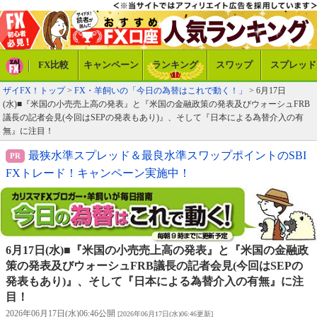
FX比較
キャンペーン
ランキング
スワップ
スプレッド
ザイFX！トップ
>
FX・羊飼いの「今日の為替はこれで動く！」
> 6月17日
(水)■『米国の小売売上高の発表』と『米国の金融政策の発表及びウォーシュFRB
議長の記者会見(今回はSEPの発表もあり)』、そして『日本による為替介入の有
無』に注目！
最狭水準スプレッド＆最良水準スワップポイントのSBI
FXトレード！キャンペーン実施中！
6月17日(水)■『米国の小売売上高の発表』と『米国の金融政
策の発表及びウォーシュFRB議長の記者会見(今回はSEPの
発表もあり)』、そして『日本による為替介入の有無』に注
目！
2026年06月17日(水)06:46公開
[2026年06月17日(水)06:46更新]