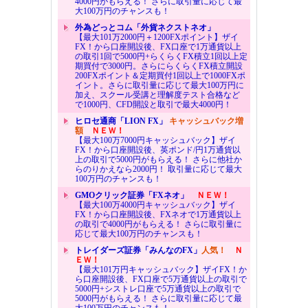
4000円がもらえる！ さらに取引量に応じて最
大100万円のチャンスも！
外為どっとコム「外貨ネクストネオ」
【最大101万2000円＋1200FXポイント】ザイ
FX！から口座開設後、FX口座で1万通貨以上
の取引1回で5000円+らくらくFX積立1回以上定
期買付で3000円。さらにらくらくFX積立開設
200FXポイント＆定期買付1回以上で1000FXポ
イント。さらに取引量に応じて最大100万円に
加え、スクール受講と理解度テスト合格など
で1000円、CFD開設と取引で最大4000円！
ヒロセ通商「LION FX」
キャッシュバック増
額
ＮＥＷ！
【最大100万7000円キャッシュバック】ザイ
FX！から口座開設後、英ポンド/円1万通貨以
上の取引で5000円がもらえる！ さらに他社か
らのりかえなら2000円！ 取引量に応じて最大
100万円のチャンスも！
GMOクリック証券「FXネオ」
ＮＥＷ！
【最大100万4000円キャッシュバック】ザイ
FX！から口座開設後、FXネオで1万通貨以上
の取引で4000円がもらえる！ さらに取引量に
応じて最大100万円のチャンスも！
トレイダーズ証券「みんなのFX」
人気！
Ｎ
ＥＷ！
【最大101万円キャッシュバック】ザイFX！か
ら口座開設後、FX口座で5万通貨以上の取引で
5000円+シストレ口座で5万通貨以上の取引で
5000円がもらえる！ さらに取引量に応じて最