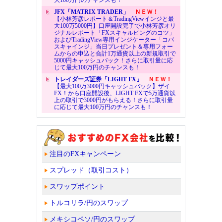
大100万円のチャンスも！
JFX「MATRIX TRADER」
ＮＥＷ！
【小林芳彦レポート＆TradingViewインジと最
大100万5000円】口座開設完了で小林芳彦オリ
ジナルレポート「FXスキャルピングのコツ」
およびTradingView専用インジケーター「コバ
スキャインジ」当日プレゼント＆専用フォー
ムからの申込と合計1万通貨以上の新規取引で
5000円キャッシュバック！さらに取引量に応
じて最大100万円のチャンスも！
トレイダーズ証券「LIGHT FX」
ＮＥＷ！
【最大100万3000円キャッシュバック】ザイ
FX！から口座開設後、LIGHT FXで5万通貨以
上の取引で3000円がもらえる！さらに取引量
に応じて最大100万円のチャンスも！
注目のFXキャンペーン
スプレッド（取引コスト）
スワップポイント
トルコリラ/円のスワップ
メキシコペソ/円のスワップ