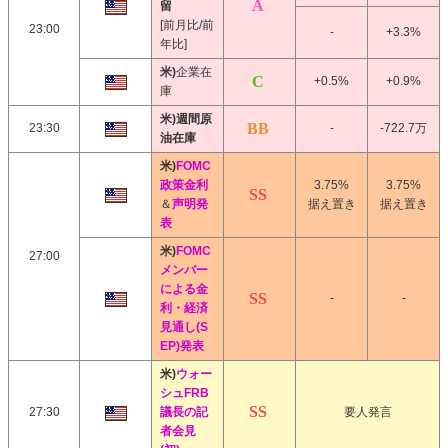
留
[前月比/前
23:00
-
+3.3%
年比]
米)
企業在
+0.5%
+0.9%
庫
米)週間原
23:30
-
-722.7万
油在庫
米)
FOMC
政策金利
3.75%
3.75%
＆
声明発
据え置き
据え置き
表
米)
FOMC
27:00
メンバー
による金
-
-
利・経済
見通し(S
EP)発表
米)
ウォー
シュFRB
27:30
議長の記
要人発言
者会見