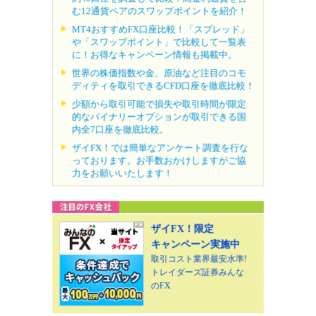
む12通貨ペアのスワップポイントを紹介！
MT4おすすめFX口座比較！「スプレッド」
や「スワップポイント」で比較して一覧表
に！お得なキャンペーン情報も掲載中。
世界の株価指数や金、原油など注目のコモ
ディティを取引できるCFD口座を徹底比較！
少額から取引可能で損失や取引時間が限定
的なバイナリーオプションが取引できる国
内全7口座を徹底比較。
ザイFX！では簡単なアンケート調査を行な
っております。お手数おかけしますがご協
力をお願いいたします！
ザイFX！限定
キャンペーン実施中
取引コスト業界最安水準!
トレイダーズ証券みんな
のFX