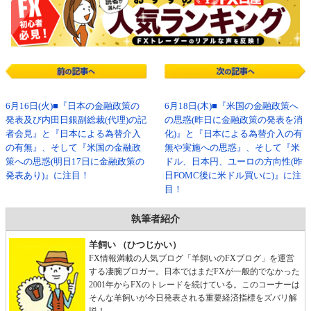
6月16日(火)■『日本の金融政策の
6月18日(木)■『米国の金融政策へ
発表及び内田日銀副総裁(代理)の記
の思惑(昨日に金融政策の発表を消
者会見』と『日本による為替介入
化)』と『日本による為替介入の有
の有無』、そして『米国の金融政
無や実施への思惑』、そして『米
策への思惑(明日17日に金融政策の
ドル、日本円、ユーロの方向性(昨
発表あり)』に注目！
日FOMC後に米ドル買いに)』に注
目！
執筆者紹介
羊飼い （ひつじかい）
FX情報満載の人気ブログ「羊飼いのFXブログ」を運営
する凄腕ブロガー。日本ではまだFXが一般的でなかった
2001年からFXのトレードを続けている。このコーナーは
そんな羊飼いが今日発表される重要経済指標をズバリ解