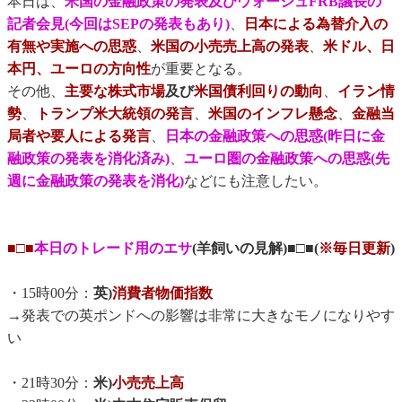
本日は、
米国の金融政策の発表及びウォーシュFRB議長の
記者会見(今回はSEPの発表もあり)
、
日本による為替介入の
有無や実施への思惑
、
米国の小売売上高の発表
、
米ドル、日
本円、ユーロの方向性
が重要となる。
その他、
主要な株式市場
及び
米国債利回りの動向
、
イラン情
勢
、
トランプ米大統領の発言
、
米国のインフレ懸念
、
金融当
局者や要人による発言
、
日本の金融政策への思惑(昨日に金
融政策の発表を消化済み)
、
ユーロ圏の金融政策への思惑(先
週に金融政策の発表を消化)
などにも注意したい。
■□■
本日のトレード用のエサ
(羊飼いの見解)■□■(
※毎日更新
)
・15時00分：
英)
消費者物価指数
→発表での英ポンドへの影響は非常に大きなモノになりやす
い
・21時30分：
米)
小売売上高