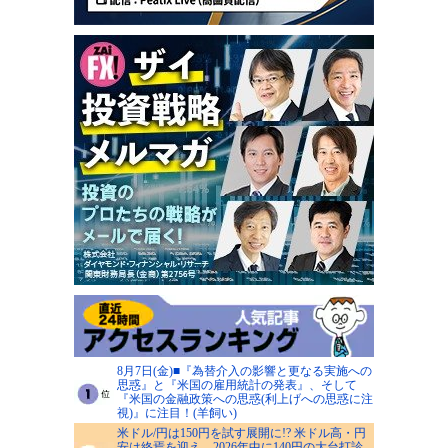
8月7日(金)■『為替介入の影響と更なる実施への
思惑』と『米国の雇用統計の発表』、そして
『米国の金融政策への思惑(利上げへの思惑に注
視)』に注目！(羊飼い)
米ドル/円は150円を試す展開に!? 米ドル高・円
安は終焉を迎え、2026年中に140円の大台打診