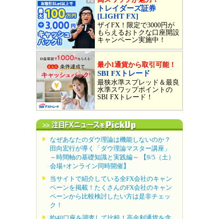
トレイダーズ証券
[LIGHT FX]
ザイFX！限定で3000円が
もらえるおトクな口座開設
キャンペーン実施中！
最小1通貨から取引可能！
SBI FXトレード
最狭水準スプレッド＆最良
水準スワップポイントの
SBI FXトレード！
なぜあなたのダウ理論は機能しないのか？
田向宏行が導く「ダウ理論マスター講座」
～時間軸の基礎知識と実践編～ 【9/5（土）
会場+オンライン同時開催】
当サイトで紹介している全FX会社のキャン
ペーンを掲載！たくさんのFX会社のキャン
ペーンから比較検討したい方は是非チェッ
ク！
約40口座を調査して比較！高金利通貨を含