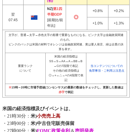
(初)
NZ)
第1四
+0.8%
+0.2%
翌
半期GDP
07:45
[前期比/前
+1.0%
+1.3%
年比]
文字が、普通→太字→赤色太字の順番で重要なものになる。ピンク太字は金融政策関連
のもの。
ピンクのバックは米国の材料でオレンジは金融政策関連、黄は要人発言、緑は企業の決
算を表す。
米国の経済指標は
SS→S→AA→A→BB→B
重要ランク
→Cの7段階で表記
当コンテンツについての
について
その他の経済指標は
免罪事項・ご利用上注意点
◎→○→△→×の4段階で表
記
※
15時～20時に市場予想値(コンセンサス)の最新の数値をチェックし、更新した数値は
赤字
で表記
米国の経済指標及びイベントは、
・21時30分：
米)
小売売上高
・23時00分：
米)中古住宅販売保留
・27時00分：
米)
FOMC政策金利
＆
声明発表