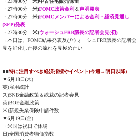
・23時00分：
米)中古住宅販売保留
・27時00分：
米)
FOMC政策金利
＆
声明発表
・27時00分：
米)
FOMCメンバーによる金利・経済見通し
(SEP)発表
・27時30分：
米)
ウォーシュFRB議長の記者会見(初)
→本日は、FOMC結果発表及びウォーシュFRB議長の記者会
見を消化した後の流れを見極めたい
■■
特に注目すべき経済指標やイベント(今週→明日以降)
▼6月18日(木)
英)雇用統計
ス)SNB金融政策＆総裁の記者会見
英)BOE金融政策
米)新規失業保険申請件数
▼6月19日(金)
・米国は祝日で休場
日)全国消費者物価指数