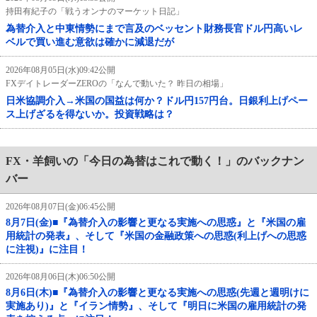
持田有紀子の「戦うオンナのマーケット日記」
為替介入と中東情勢にまで言及のベッセント財務長官ドル円高いレ
ベルで買い進む意欲は確かに減退だが
2026年08月05日(水)09:42公開
FXデイトレーダーZEROの「なんで動いた？ 昨日の相場」
日米協調介入→米国の国益は何か？ドル円157円台。日銀利上げペー
ス上げざるを得ないか。投資戦略は？
FX・羊飼いの「今日の為替はこれで動く！」のバックナン
バー
2026年08月07日(金)06:45公開
8月7日(金)■『為替介入の影響と更なる実施への思惑』と『米国の雇
用統計の発表』、そして『米国の金融政策への思惑(利上げへの思惑
に注視)』に注目！
2026年08月06日(木)06:50公開
8月6日(木)■『為替介入の影響と更なる実施への思惑(先週と週明けに
実施あり)』と『イラン情勢』、そして『明日に米国の雇用統計の発