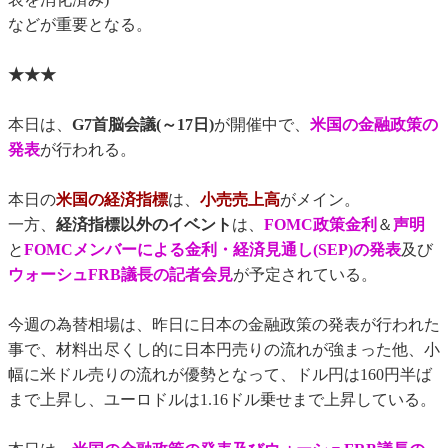
などが重要となる。
★★★
本日は、
G7首脳会議(～17日)
が開催中で、
米国の金融政策の
発表
が行われる。
本日の
米国の経済指標
は、
小売売上高
がメイン。
一方、
経済指標以外のイベント
は、
FOMC政策金利
＆
声明
と
FOMCメンバーによる金利・経済見通し(SEP)の発表
及び
ウォーシュFRB議長の記者会見
が予定されている。
今週の為替相場は、昨日に日本の金融政策の発表が行われた
事で、材料出尽くし的に日本円売りの流れが強まった他、小
幅に米ドル売りの流れが優勢となって、ドル円は160円半ば
まで上昇し、ユーロドルは1.16ドル乗せまで上昇している。