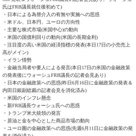
氏はFRB議長就任後初めて)
・日本による為替介入の有無や実施への思惑
・米ドル、日本円、ユーロの方向性
・主要な株式市場(米国中心)の動向
・米国の国債利回りの動向(米国の長期金利)
・注目度の高い米国の経済指標の発表(本日17日の小売売上
高がメイン)
・イラン情勢
・金融当局者や要人による発言(本日17日の米国の金融政策
の発表後にウォーシュFRB議長の記者会見あり)
・日本の金融政策への思惑(昨日6月16日に金融政策の発表＆
内田日銀副総裁の記者会見を消化済み)
・米国のインフレ懸念
・新FRB議長ウォーシュ氏への思惑
・トランプ米大統領の発言
・原油と金を中心とした商品市場の動向
・ユーロ圏の金融政策への思惑(先週6月11日に金融政策の発
表を消化済み)