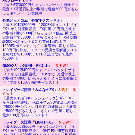
FXブロードネット
【最大6万3000円キャッシュバック】当サイト
限定！1万通貨以上の取引で現金3000円がもら
えるキャンペーン実施中！
外為どっとコム「外貨ネクストネオ」
【最大101万2000円＋1200FXポイント】ザイ
FX！から口座開設後、FX口座で1万通貨以上
の取引1回で5000円+らくらくFX積立1回以上
定期買付で3000円。さらにらくらくFX積立開
設200FXポイント＆定期買付1回以上で
1000FXポイント。さらに取引量に応じて最大
100万円に加え、スクール受講と理解度テスト
合格などで1000円、CFD開設と取引で最大
4000円！
GMOクリック証券「FXネオ」
ＮＥＷ！
【最大100万4000円キャッシュバック】ザイ
FX！から口座開設後、FXネオで1万通貨以上
の取引で4000円がもらえる！ さらに取引量に
応じて最大100万円のチャンスも！
トレイダーズ証券「みんなのFX」
人気！
Ｎ
ＥＷ！
【最大101万円キャッシュバック】ザイFX！
から口座開設後、FX口座で5万通貨以上の取引
で5000円+シストレ口座で5万通貨以上の取引
で5000円がもらえる！ さらに取引量に応じて
最大100万円のチャンスも！
トレイダーズ証券「LIGHT FX」
ＮＥＷ！
【最大100万3000円キャッシュバック】ザイ
FX！から口座開設後、LIGHT FXで5万通貨以