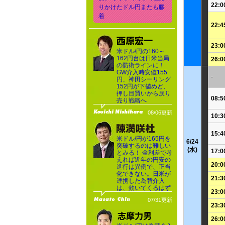
22:0
りかけたドル円またも膠
着
22:4
23:0
米ドル/円の160～
162円台は日米当局
26:0
の防衛ラインに！
GW介入時安値155
-
円、神田シーリング
152円が下値めど、
押し目買いから戻り
08:5
売り戦略へ
08/06更新
10:3
15:4
米ドル/円が165円を
6/24
突破するのは難しい
(水)
17:0
とみる！ 金利差で考
えれば近年の円安の
20:0
進行は異例で、正当
化できない。日米が
21:3
連携した為替介入
は、効いてくるはず
23:0
07/31更新
23:3
26:0