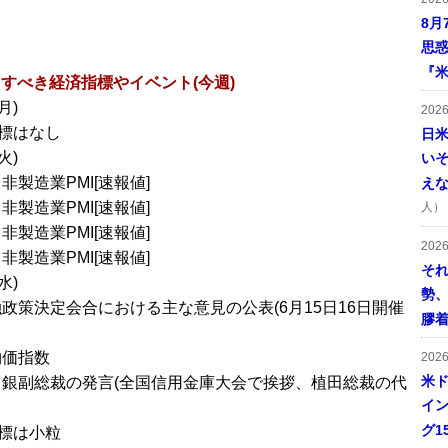
8月
思
『米
すべき経済指標やイベント(今週)
月)
202
標はなし
日
火)
い
非製造業PMI[速報値]
え
非製造業PMI[速報値]
人）
非製造業PMI[速報値]
202
非製造業PMI[速報値]
そ
水)
勢
融政策決定会合における主な意見の公表(6月15日16日開催
膠
物価指数
202
米ド
日銀副総裁の発言(全国信用金庫大会で挨拶、植田総裁の代
イン
グ1
標は小粒