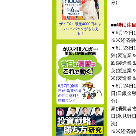
み)
ザイFX！限定4000円キャ
■■
特に注目
ッシュバックがもらえ
▼6月22日(
る！
※米経済指
▼6月23日(
独)製造業＆
欧)製造業＆
英)製造業＆
米)製造業＆
▼6月24日(
8月7日(金曜
日)の為替相場
日)日銀金
の注目材料と
指標ランク
分)
豪)消費者
日)氷見野
読)
※米経済指