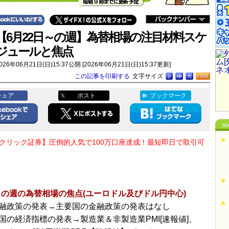
【6月22日～の週】為替相場の注目材料スケ
ジュールと焦点
026年06月21日(日)15:37公開 [2026年06月21日(日)15:37更新]
この記事を印刷する
文字サイズ
シェア
ポスト
ブックマーク
Oクリック証券】圧倒的人気で100万口座達成！最短即日で取引可
～の週の為替相場の焦点(ユーロドル及びドル円中心)
融政策の発表→主要国の金融政策の発表はなし
国の経済指標の発表→製造業＆非製造業PMI[速報値]、