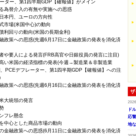
レーター、第1四半期GDP【確報値】がメイン
る為替介入の有無や実施への思惑
日本円、ユーロの方向性
式市場(米国中心)の動向
債利回りの動向(米国の長期金利)
融政策への思惑(先週6月17日に金融政策の発表を消化済
者や要人による発言(FRB高官や日銀役員の発言に注目)
高い米国の経済指標の発表(今週→製造業＆非製造業
値]、PCEデフレーター、第1四半期GDP【確報値】への注
)
融政策への思惑(先週6月16日に金融政策の発表を消化済
ザ
米大統領の発言
202
勢
ドル
ンフレ懸念
応
を中心とした商品市場の動向
地
の金融政策への思惑(6月11日に金融政策の発表を消化済
202