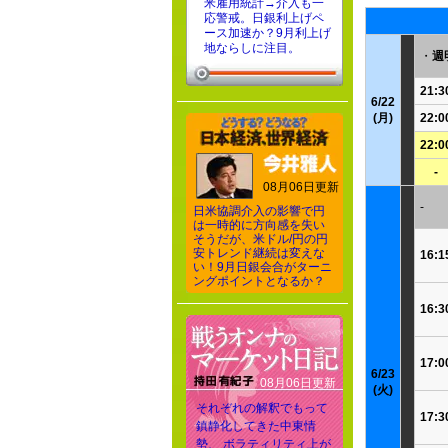
米雇用統計→介入も一
応警戒。日銀利上げペ
ース加速か？9月利上げ
地ならしに注目。
・
週
21:3
6/22
(月)
22:0
22:0
-
08月06日更新
-
日米協調介入の影響で円
は一時的に方向感を失い
そうだが、米ドル/円の円
安トレンド継続は変えな
16:1
い！9月日銀会合がターニ
ングポイントとなるか？
16:3
17:0
6/23
08月06日更新
(火)
それぞれの解釈でもって
17:3
鎮静化してきた中東情
勢、 ボラティリティ上が