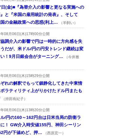
7日(金)■『為替介入の影響と更なる実施への
惑』と『米国の雇用統計の発表』、そして
国の金融政策への思惑(利上…
（羊飼い）
6年08月06日(木)17時00分公開
米協調介入の影響で円は一時的に方向感を失
そうだが、米ドル/円の円安トレンド継続は変
ない！9月日銀会合がターニング…
（今井雅
6年08月06日(木)15時29分公開
れぞれの解釈でもって鎮静化してきた中東情
、ボラティリティ上がりかけたドル円またも
着
（持田有紀子）
6年08月06日(木)13時20分公開
ル/円の160～162円台は日米当局の防衛ラ
に！ GW介入時安値155円、神田シーリン
52円が下値めど、押…
（西原宏一）