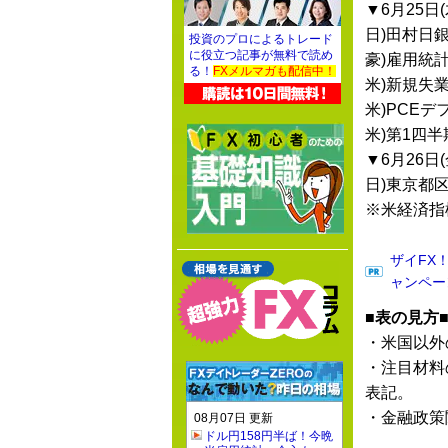
▼6月25日(
日)田村日
投資のプロによるトレード
に役立つ記事が無料で読め
豪)雇用統
る！
FXメルマガも配信中！
米)新規失
米)PCEデ
米)第1四
▼6月26日(
日)東京都
※米経済指
ザイFX
ャンペー
■表の見方
・米国以外
・注目材料
表記。
・金融政策
08月07日 更新
ドル円158円半ば！今晩