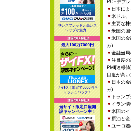
PCEデフ
▼
日本によ
▼
米ドル、
▼
主要な株
狭いスプレッドと高いス
ワップが魅力！
▼
米国の国
▼
米国の金
最大100万7000円
み)
▼
金融当局
▼
注目度の
PMI[速報
目度が高い
▼
日本の金
ザイFX！限定で5000円キ
み)
ャッシュバック！
▼
トランプ
▼
イラン情
当サイト限定口座開
▼
米国のイ
設キャンペーン中！
▼
原油と金
▼
ユーロ圏