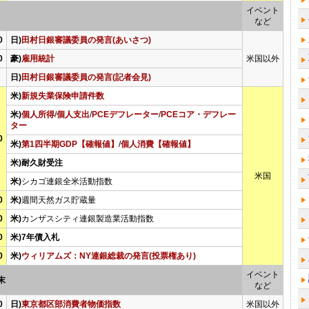
イベント
など
0
日)
田村日銀審議委員の発言(あいさつ)
0
豪)
雇用統計
米国以外
日)
田村日銀審議委員の発言(記者会見)
米)
新規失業保険申請件数
米)
個人所得
/
個人支出
/
PCEデフレーター
/
PCEコア・デフレー
ター
0
米)
第1四半期GDP【確報値】
/
個人消費【確報値】
米)耐久財受注
米国
米)
シカゴ連銀全米活動指数
0
米)
週間天然ガス貯蔵量
0
米)
カンザスシティ連銀製造業活動指数
0
米)7年債入札
0
米)
ウィリアムズ：NY連銀総裁の発言(投票権あり)
イベント
末
など
0
日)
東京都区部消費者物価指数
米国以外