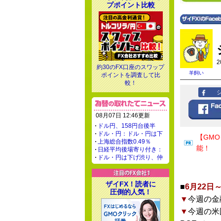
プポイント比較
2
約30のFX口座のスワップ
羊飼い
ポイントを調査して比
較！
08月07日 12:46更新
ドル円、158円台後半
ドル・円：ドル・円は下
【GM
上海総合指数0.49％
能！
日経平均後場寄り付き：
ドル・円は下げ渋り、仲
ザイFX！読者に
■
6月22日
圧倒的人気！
▼
今週の金
▼
今週の米