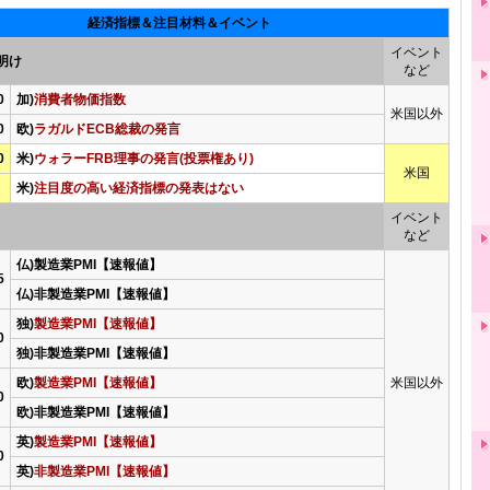
経済指標＆注目材料＆イベント
イベント
明け
など
0
加)
消費者物価指数
米国以外
0
欧)
ラガルドECB総裁の発言
0
米)
ウォラーFRB理事の発言(投票権あり)
米国
米)
注目度の高い経済指標の発表はない
イベント
など
仏)製造業PMI【速報値】
5
仏)非製造業PMI【速報値】
独)
製造業PMI【速報値】
0
独)非製造業PMI【速報値】
欧)
製造業PMI【速報値】
米国以外
0
欧)非製造業PMI【速報値】
英)
製造業PMI【速報値】
0
英)
非製造業PMI【速報値】