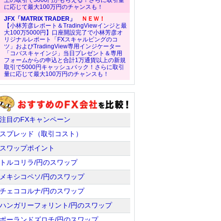
上の取引で3000円がもらえる！さらに取引量
に応じて最大100万円のチャンスも！
JFX「MATRIX TRADER」
ＮＥＷ！
【小林芳彦レポート＆TradingViewインジと最
大100万5000円】口座開設完了で小林芳彦オ
リジナルレポート「FXスキャルピングのコ
ツ」およびTradingView専用インジケーター
「コバスキャインジ」当日プレゼント＆専用
フォームからの申込と合計1万通貨以上の新規
取引で5000円キャッシュバック！さらに取引
量に応じて最大100万円のチャンスも！
注目のFXキャンペーン
スプレッド（取引コスト）
スワップポイント
トルコリラ/円のスワップ
メキシコペソ/円のスワップ
チェココルナ/円のスワップ
ハンガリーフォリント/円のスワップ
ポーランドズロチ/円のスワップ