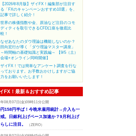
【2026年8月版】ザイFX！編集部が注目す
る「FXのキャンペーンおすすめ10選」を、
記事で詳しく紹介！
世界の株価指数や金、原油など注目のコモ
ディティを取引できるCFD口座を徹底比
較！
なぜあなたのダウ理論は機能しないのか？
田向宏行が導く「ダウ理論マスター講座」
～時間軸の基礎知識と実践編～ 【9/5（土）
会場+オンライン同時開催】
ザイFX！では簡単なアンケート調査を行な
っております。お手数おかけしますがご協
力をお願いいたします！
イFX！最新＆おすすめ記事
6年08月07日(金)09時11分公開
円158円半ば！今晩米雇用統計→介入も一
警戒。日銀利上げペース加速か？9月利上げ
ならしに注目。
（ZERO）
6年08月07日(金)06時45分公開