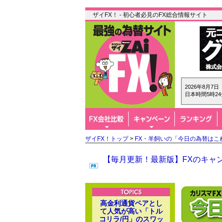
ザイFX！ - 初心者必見のFX総合情報サイト
2026年8月7
日本時間5時24
ザイFX！トップ
>
FX・羊飼いの「今日の為替はこ
【毎月更新！最新版】FXのキャン
高金利通貨ペアとし
て人気が高い「トル
コリラ/円」のスワッ