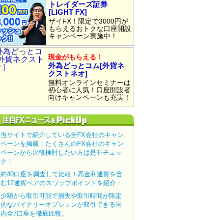
トレイダーズ証券
[LIGHT FX]
ザイFX！限定で3000円が
もらえるおトクな口座開設
キャンペーン実施中！
現金がもらえる！
外為どっとコム[外貨ネ
クストネオ]
無料オンラインセミナーは
初心者に人気！口座開設者
向けキャンペーンも充実！
当サイトで紹介している全FX会社のキャン
ペーンを掲載！たくさんのFX会社のキャン
ペーンから比較検討したい方は是非チェッ
ク！
約40口座を調査して比較！高金利通貨を含
む12通貨ペアのスワップポイントを紹介！
少額から取引可能で損失や取引時間が限定
的なバイナリーオプションが取引できる国
内全7口座を徹底比較。