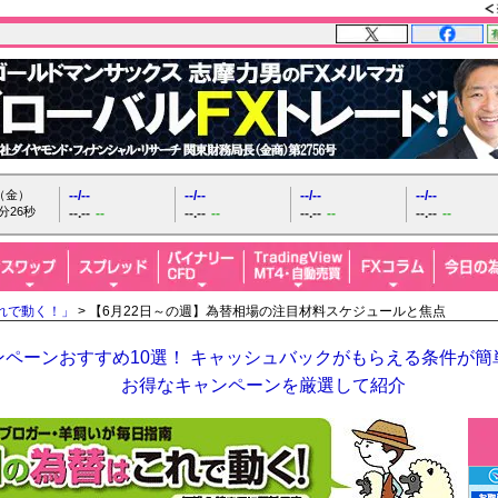
日（金）
--/--
--/--
--/--
--/--
分27秒
--.--
--
--.--
--
--.--
--
--.--
--
れで動く！」
> 【6月22日～の週】為替相場の注目材料スケジュールと焦点
ペーンおすすめ10選！ キャッシュバックがもらえる条件が簡単
お得なキャンペーンを厳選して紹介