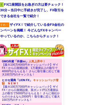
FX口座開設をお急ぎの方は要チェック！
！
30分～当日中に手続きが完了し、FX取引を
始できる会社を一覧で紹介！
ザイFX！で紹介している全FX会社の
すめ！
ンペーンを掲載！ 今どんなFXキャンペー
をやっているのか、こちらからチェック！
GMO外貨「外貨ex」
人気上昇中！
【最大100万4000円キャッシュバック】ザイ
FX！から口座開設後、1万通貨以上の取引で
4000円がもらえる！ さらに取引量に応じて最
大100万円のチャンスも！
ヒロセ通商「LION FX」
キャッシュバック増
額
ＮＥＷ！
【最大100万7000円キャッシュバック】ザイ
FX！から口座開設後、英ポンド/円1万通貨以
上の取引で5000円がもらえる！ さらに他社か
らのりかえなら2000円！ 取引量に応じて最大
100万円のチャンスも！