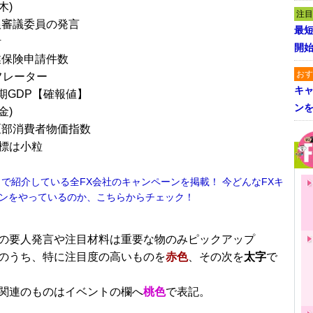
木)
注目
銀審議委員の発言
最短
計
開
業保険申請件数
おす
フレーター
キャ
半期GDP【確報値】
ン
金)
区部消費者物価指数
標は小粒
！で紹介している全FX会社のキャンペーンを掲載！ 今どんなFXキ
ンをやっているのか、こちらからチェック！
■
の要人発言や注目材料は重要な物のみピックアップ
のうち、特に注目度の高いものを
赤色
、その次を
太字
で
関連のものはイベントの欄へ
桃色
で表記。