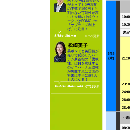
米ドル/円は為替介入
があっても5円程度
-
の下落で160円すら
割れない可能性が高
い！今週の中銀ウィ
10:0
ークではFOMCでの
10:3
「サプライズ利上
げ」に注目！
未定
07/29更新
英ポンドと英国債が
6/25
売りで反応したバー
(木)
21:3
ナム新首相の「柔軟
性」は何を意味する
のか？バーナム政権
が失敗すれば英国の
将来は本当に厳しい
ものになる！
23:3
07/21更新
24:0
26:0
28:4
・
週
08:3