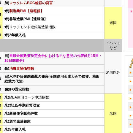
0
加)
マックレムBOC総裁の発言
米)
製造業PMI【速報値】
5
米)非製造業PMI【速報値】
米国
0
米)
リッチモンド連銀製造業指数
0
米)2年債入札
イベント
など
日)
日銀金融政策決定会合における主な意見の公表(6月15日・
0
16日開催分)
0
豪)
消費者物価指数
米国以外
日)氷見野日銀副総裁の発言(全国信用金庫大会で挨拶、植田
0
総裁の代読)
0
独)IFO景況指数
0
米)
MBA住宅ローン申請指数
0
米)第1四半期経常収支
0
米)新築住宅販売件数
米国
0
米)週間原油在庫
0
米)5年債入札