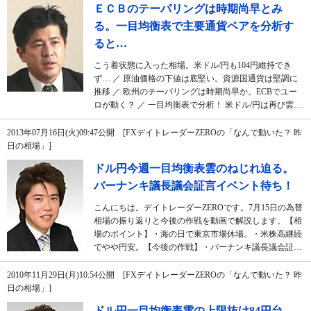
ＥＣＢのテーパリングは時期尚早とみ
る。一目均衡表で主要通貨ペアを分析す
ると…
こう着状態に入った相場。米ドル/円も104円維持でき
ず… ／ 原油価格の下値は底堅い。資源国通貨は堅調に
推移 ／ 欧州のテーパリングは時期尚早か。ECBでユー
ロが動く？ ／ 一目均衡表で分析！ 米ドル/円は再び雲…
2013年07月16日(火)09:47公開 [FXデイトレーダーZEROの「なんで動いた？ 昨
日の相場」]
ドル円今週一目均衡表雲のねじれ迫る。
バーナンキ議長議会証言イベント待ち！
こんにちは。デイトレーダーZEROです。7月15日の為替
相場の振り返りと今後の作戦を動画で解説します。【相
場のポイント】・海の日で東京市場休場。・米株高継続
でやや円安。【今後の作戦】・バーナンキ議長議会証…
2010年11月29日(月)10:54公開 [FXデイトレーダーZEROの「なんで動いた？ 昨
日の相場」]
ドル円一目均衡表雲の上限抜け84円台。