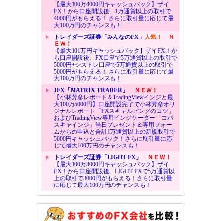
【最大100万4000円キャッシュバック】ザイ
FX！から口座開設後、1万通貨以上の取引で
4000円がもらえる！ さらに取引量に応じて最
大100万円のチャンスも！
トレイダーズ証券「みんなのFX」
人気！
Ｎ
ＥＷ！
【最大101万円キャッシュバック】ザイFX！か
ら口座開設後、FX口座で5万通貨以上の取引で
5000円+シストレ口座で5万通貨以上の取引で
5000円がもらえる！ さらに取引量に応じて最
大100万円のチャンスも！
JFX「MATRIX TRADER」
ＮＥＷ！
【小林芳彦レポート＆TradingViewインジと最
大100万5000円】口座開設完了で小林芳彦オリ
ジナルレポート「FXスキャルピングのコツ」
およびTradingView専用インジケーター「コバ
スキャインジ」当日プレゼント＆専用フォー
ムからの申込と合計1万通貨以上の新規取引で
5000円キャッシュバック！さらに取引量に応
じて最大100万円のチャンスも！
トレイダーズ証券「LIGHT FX」
ＮＥＷ！
【最大100万3000円キャッシュバック】ザイ
FX！から口座開設後、LIGHT FXで5万通貨以
上の取引で3000円がもらえる！さらに取引量
に応じて最大100万円のチャンスも！