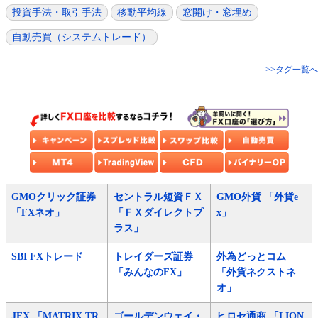
投資手法・取引手法
移動平均線
窓開け・窓埋め
自動売買（システムトレード）
>>タグ一覧へ
GMOクリック証券
セントラル短資ＦＸ
GMO外貨 「外貨e
「FXネオ」
「ＦＸダイレクトプ
x」
ラス」
SBI FXトレード
トレイダーズ証券
外為どっとコム
「みんなのFX」
「外貨ネクストネ
オ」
JFX 「MATRIX TR
ゴールデンウェイ・
ヒロセ通商 「LION