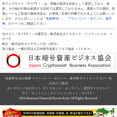
本ウェブサイト「ザイFX！」は、情報の提供を目的として運営しており、投
資、その他の行動を勧誘する目的では運営しておりません。通貨ペアの選択、売
買レートなど投資の最終決定は、お客様ご自身の判断でなさるようにお願いいた
します。さらに詳しいことは
「免責事項」
、
「プライバシー・ポリシー、著作
権」
のページをご確認ください。
当サイト「ザイFX！」の運営元：株式会社ダイヤモンド・フィナンシャル・リ
サーチ
株主：株式会社ダイヤモンド社（100％）
加入協会：一般社団法人日本暗号資産ビジネス協会（ＪＣＢＡ）
免責事項
会社概要
プライバシー・ポリシー、著作権
サイトマップ
タグ一覧
広告のご案内
ダイヤモンド社のサイト
ダイヤモンド・オンライン
|
週刊ダイヤモンド
|
ザイ・オンライン
|
クリプトインサイト
|
ザイFX！
2026 Diamond Financial Research,Inc All Rights Reserved.