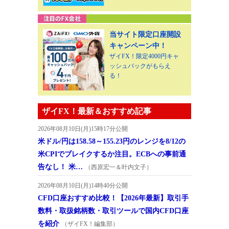
当サイト限定口座開設
キャンペーン中！
ザイFX！限定4000円キャ
ッシュバックがもらえ
る！
ザイFX！最新＆おすすめ記事
2026年08月10日(月)15時17分公開
米ドル/円は158.58～155.23円のレンジを8/12の
米CPIでブレイクするか注目。ECBへの事前通
告なし！ 米…
（西原宏一＆叶内文子）
2026年08月10日(月)14時40分公開
CFD口座おすすめ比較！【2026年最新】取引手
数料・取扱銘柄数・取引ツールで国内CFD口座
を紹介
（ザイFX！編集部）