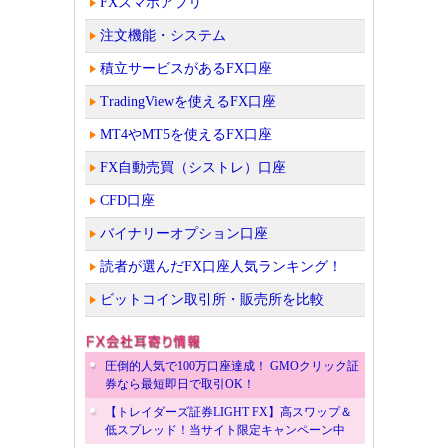
FXスマホアプリ
注文機能・システム
積立サービスがあるFX口座
TradingViewを使えるFX口座
MT4やMT5を使えるFX口座
FX自動売買（シストレ）口座
CFD口座
バイナリーオプション口座
読者が選んだFX口座人気ランキング！
ビットコイン取引所・販売所を比較
圧倒的人気で100万口座達成！ GMOクリック証
券なら最短即日で取引OK！
【トレイダーズ証券LIGHT FX】高スワップ＆
低スプレッド！当サイト限定キャンペーン中