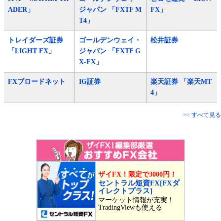
ADER」
ジャパン 「FXTF M
FX」
T4」
トレイダーズ証券
ゴールデンウェイ・
松井証券
「LIGHT FX」
ジャパン 「FXTF G
X-FX」
FXブロードネット
IG証券
楽天証券 「楽天MT
4」
>> すべて見る
ザイFX！限定で3000円！
セントラル短資FX[FXダ
イレクトプラス]
マーケット情報が充実！
TradingViewも使える