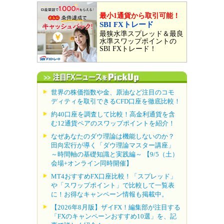
最小1通貨から取引可能！
SBI FXトレード
最狭水準スプレッド＆最良
水準スワップポイントの
SBI FXトレード！
世界の株価指数や金、原油など注目のコモ
ディティを取引できるCFD口座を徹底比較！
約40口座を調査して比較！高金利通貨を含
む12通貨ペアのスワップポイントを紹介！
なぜあなたのダウ理論は機能しないのか？
田向宏行が導く「ダウ理論マスター講座」
～時間軸の基礎知識と実践編～ 【9/5（土）
会場+オンライン同時開催】
MT4おすすめFX口座比較！「スプレッド」
や「スワップポイント」で比較して一覧表
に！お得なキャンペーン情報も掲載中。
【2026年8月版】ザイFX！編集部が注目する
「FXのキャンペーンおすすめ10選」を、記