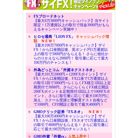
FXブロードネット
【最大6万3000円キャッシュバック】当サイト
限定！1万通貨以上の取引で現金3000円がもら
えるキャンペーン実施中！
ヒロセ通商「LION FX」
キャッシュバック増
額
ＮＥＷ！
【最大100万7000円キャッシュバック】ザイ
FX！から口座開設後、英ポンド/円1万通貨以
上の取引で5000円がもらえる！ さらに他社か
らのりかえなら2000円！ 取引量に応じて最大
100万円のチャンスも！
外為どっとコム「外貨ネクストネオ」
【最大101万2000円＋1200FXポイント】ザイ
FX！から口座開設後、FX口座で1万通貨以上
の取引1回で5000円+らくらくFX積立1回以上定
期買付で3000円。さらにらくらくFX積立開設
200FXポイント＆定期買付1回以上で1000FXポ
イント。さらに取引量に応じて最大100万円に
加え、スクール受講と理解度テスト合格など
で1000円、CFD開設と取引で最大4000円！
GMOクリック証券「FXネオ」
ＮＥＷ！
【最大100万4000円キャッシュバック】ザイ
FX！から口座開設後、FXネオで1万通貨以上
の取引で4000円がもらえる！ さらに取引量に
応じて最大100万円のチャンスも！
GMO外貨「外貨ex」
人気上昇中！