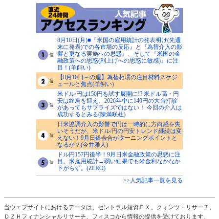
8月10日(月)■『米国の雇用統計の発表明け(先週
末に発表)での各市場の反応』と『為替介入の影
響と更なる実施への思惑』、そして『米国の金
融政策への思惑(利上げへの思惑に敏感)』に注
目！(羊飼い)
【8月10日～の週】為替相場の注目材料スケジ
ュールと焦点(羊飼い)
米ドル/円は150円を試す展開に!? 米ドル高・円
安は終焉を迎え、2026年中に140円の大台打診
があってもサプライズではない！ 今回の介入は
成功するとみる(陳満咲杜)
日米協調介入の影響で円は一時的に方向感を失
いそうだが、米ドル/円の円安トレンド継続は変
えない！9月日銀会合がターニングポイントと
なるか？(今井雅人)
ドル円157円後半！9月日米金融政策の思惑に注
目。米雇用統計→弱い結果でも米金利なかなか
下がらず。(ZERO)
>>人気記事一覧を見る
当ウェブサイトにおけるデータは、セントラル短資ＦＸ、クォンツ・リサーチ、
ＤＺＨフィナンシャルリサーチ、フィスコから情報の提供を受けております。