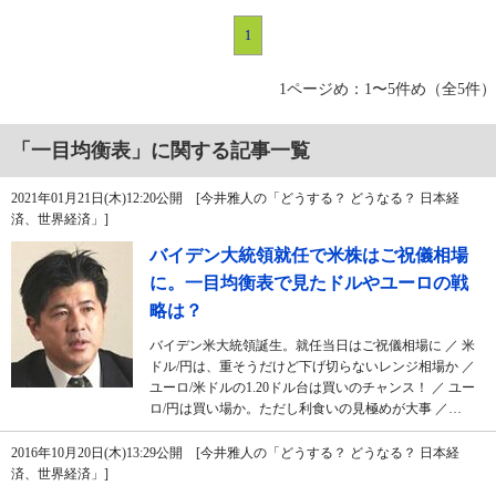
1
1ページめ：1〜5件め（全5件）
「一目均衡表」に関する記事一覧
2021年01月21日(木)12:20公開 [今井雅人の「どうする？ どうなる？ 日本経
済、世界経済」]
バイデン大統領就任で米株はご祝儀相場
に。一目均衡表で見たドルやユーロの戦
略は？
バイデン米大統領誕生。就任当日はご祝儀相場に ／ 米
ドル/円は、重そうだけど下げ切らないレンジ相場か ／
ユーロ/米ドルの1.20ドル台は買いのチャンス！ ／ ユー
ロ/円は買い場か。ただし利食いの見極めが大事 ／…
2016年10月20日(木)13:29公開 [今井雅人の「どうする？ どうなる？ 日本経
済、世界経済」]