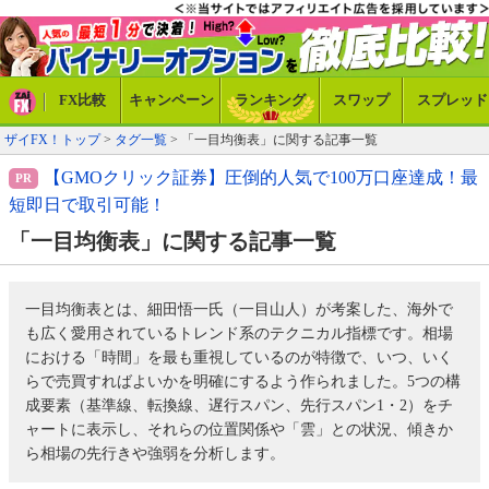
FX比較
キャンペーン
ランキング
スワップ
スプレッド
ザイFX！トップ
>
タグ一覧
> 「一目均衡表」に関する記事一覧
【GMOクリック証券】圧倒的人気で100万口座達成！最
短即日で取引可能！
「一目均衡表」に関する記事一覧
一目均衡表とは、細田悟一氏（一目山人）が考案した、海外で
も広く愛用されているトレンド系のテクニカル指標です。相場
における「時間」を最も重視しているのが特徴で、いつ、いく
らで売買すればよいかを明確にするよう作られました。5つの構
成要素（基準線、転換線、遅行スパン、先行スパン1・2）をチ
ャートに表示し、それらの位置関係や「雲」との状況、傾きか
ら相場の先行きや強弱を分析します。