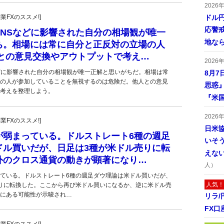
2026
副業FXのススメ!]
ドル
応警
SNSなどに影響された自分の相場観が唯一
地な
ち。相場には常に自分と正反対の立場の人
人との意見交換やアウトプットで考え…
2026
どに影響された自分の相場観が唯一正解と思いがちだ。相場は常
8月7
の人が参加していることを無視するのは危険だ。他人との意見
思惑
考えを整理しよう。
『米
2026
副業FXのススメ!]
日米
が弱まっている。ドルストレート6種の週足
いそ
ドル買いだが、日足は3種が米ドル売りに転
えな
外のクロス通貨の動きが顕著になり…
人）
ている。ドルストレート6種の週足ダウ理論は米ドル買いだが、
人気！
りに転換した。ここから再び米ドル買いになるか、逆に米ドル売
にある可能性が示唆され…
リラ
FX口