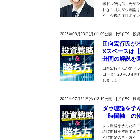
米ドル/円は155円が
れなら月足ダウ理論は
や、今後の注目ポイン
2026年08月03日(月)11:09公開 [ザイFX
田向宏行氏が
Xスペースは【
分間の解説を
田向宏行さんが米ドル
日（金）20時30分
しましょう。
2026年07月31日(金)12:16公開 [ザイFX
ダウ理論を学
「時間軸」の
ダウ理論を学んだのに
の時間軸を整理できて
う時間足の考え方や、