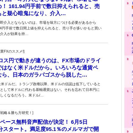
！ 161.94円手前で数日抑えられると、売
もと疑心暗鬼になり、介入…
台＝即介入とならないのは、市場を味方につける必要があるから
1.94円手前で数日間上値を抑えられると、売り手が多いかもと買い
介入が効果を持…
副業FXのススメ!]
ロス円で動きが違うのは、FX市場のドライ
ではなく米ドルだから。いろいろな通貨ペ
なら、日本のガラパゴスから脱した…
は米ドルだ。トランプ政権以降、米ドルの信認は低下していると
として米ドルに代わる基軸通貨はない。それを忘れて日本円に
しくなるだろう。米ドル/…
！投資戦略＆勝ち方研究！]
ペース無料音声配信が決定！ 6月5日
0分スタート。満足度95.1％のメルマガで開