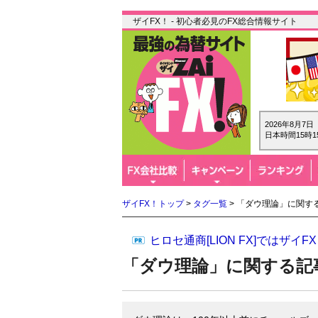
ザイFX！ - 初心者必見のFX総合情報サイト
2026年8月7
日本時間15時1
ザイFX！トップ
>
タグ一覧
> 「ダウ理論」に関す
ヒロセ通商[LION FX]では
「ダウ理論」に関する記