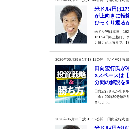
2026年06月30日(火)15:44公開 [田向宏行式 
米ドル/円は17
が上向きに転換
ひっくり返る
米ドル/円は本日、16
161.94円を上抜
足日足が上向きで、17
2026年06月29日(月)17:12公開 [ザイFX
田向宏行氏が
Xスペースは【
分間の解説を
田向宏行さんが米ドル
（金）20時30分無
ましょう。
2026年06月23日(火)15:52公開 [田向宏行式 
米ドル/円が1