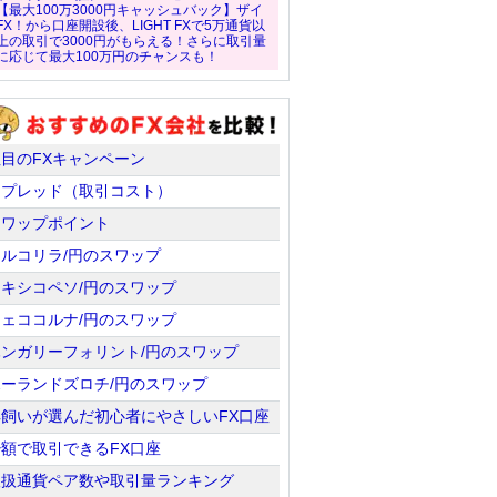
【最大100万3000円キャッシュバック】ザイ
FX！から口座開設後、LIGHT FXで5万通貨以
上の取引で3000円がもらえる！さらに取引量
に応じて最大100万円のチャンスも！
注目のFXキャンペーン
スプレッド（取引コスト）
スワップポイント
トルコリラ/円のスワップ
メキシコペソ/円のスワップ
チェココルナ/円のスワップ
ハンガリーフォリント/円のスワップ
ポーランドズロチ/円のスワップ
羊飼いが選んだ初心者にやさしいFX口座
少額で取引できるFX口座
取扱通貨ペア数や取引量ランキング