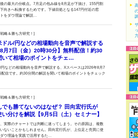
今後の最大の分岐点。7月足の包み線を8月足が下抜け、155円割
下向きへ転換するためです。下値目処となる147円付近の窓
トをダウ理論で解説…
！投資戦略＆勝ち方研究！]
米ドル/円などの相場動向を音声で解説する
8月7日（金）20時30分】無料配信！約30
聞いて相場のポイントをチェ…
/円などの相場動向を音声で解説する、Xスペースは2026年8月7
無料配信です。約30分間の解説を聞いて相場のポイントをチェック
！投資戦略＆勝ち方研究！]
んでも勝てないのはなぜ？ 田向宏行氏が
使い分けを解説【9月5日（土）セミナー】
、実際のチャートでは判断に迷ってしまう。その原因は、複数
いないことかもしれません。田向宏行氏が、上位足と売買に使
ダウ理論を実践で活用するた…