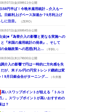
年08月07日(金)09時11分公開
円158円半ば！今晩米雇用統計→介入も一
戒。日銀利上げペース加速か？9月利上げ
らしに注目。
（ZERO）
年08月07日(金)06時45分公開
日(金)■『為替介入の影響と更なる実施への
』と『米国の雇用統計の発表』、そして
国の金融政策への思惑(利上…
（羊飼い）
年08月06日(木)17時00分公開
協調介入の影響で円は一時的に方向感を失
うだが、米ドル/円の円安トレンド継続は変
い！9月日銀会合がターニング…
（今井雅
高いスワップポイントが狙える「トルコ
/円」。スワップポイントが高いおすすめの
座は？