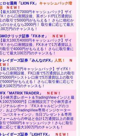
ヒロセ通商「LION FX」
キャッシュバック増
額
ＮＥＷ！
【最大100万7000円キャッシュバック】ザイ
FX！から口座開設後、英ポンド/円1万通貨以
上の取引で5000円がもらえる！ さらに他社か
らのりかえなら2000円！ 取引量に応じて最大
100万円のチャンスも！
GMOクリック証券「FXネオ」
ＮＥＷ！
【最大100万4000円キャッシュバック】ザイ
FX！から口座開設後、FXネオで1万通貨以上
の取引で4000円がもらえる！ さらに取引量に
応じて最大100万円のチャンスも！
トレイダーズ証券「みんなのFX」
人気！
Ｎ
ＥＷ！
【最大101万円キャッシュバック】ザイFX！
から口座開設後、FX口座で5万通貨以上の取引
で5000円+シストレ口座で5万通貨以上の取引
で5000円がもらえる！ さらに取引量に応じて
最大100万円のチャンスも！
JFX「MATRIX TRADER」
ＮＥＷ！
【小林芳彦レポート＆TradingViewインジと最
大100万5000円】口座開設完了で小林芳彦オ
リジナルレポート「FXスキャルピングのコ
ツ」およびTradingView専用インジケーター
「コバスキャインジ」当日プレゼント＆専用
フォームからの申込と合計1万通貨以上の新規
取引で5000円キャッシュバック！さらに取引
量に応じて最大100万円のチャンスも！
トレイダーズ証券「LIGHT FX」
ＮＥＷ！