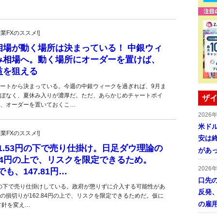
副業FXのススメ!]
相場が動く場所は決まっている！ 中銀ウィ
み相場へ。動く場所にオーダーを置けば、
益を狙える
ートから決まっている。今週の中銀ウィークを過ぎれば、9月ま
ぼなく、夏休み入りが濃厚だ。ただ、あらかじめチャートポイ
ザイ
、オーダーを置いておくこ…
2026
米ドル
副業FXのススメ!]
安は終
61.53円の下で売り仕掛け。日足ダウ理論の
があ
.84円の上で、リスクを限定できるため。
2026
でも、147.81円…
口先
53円の下で売り仕掛けしている。政府が懲りずに介入する可能性があ
反発
の損切りが162.84円の上で、リスクを限定できるためだ。仮に
の雇
方針を変え…