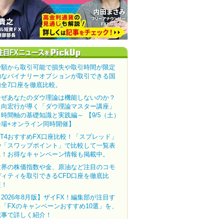
少額から取引可能で損失や取引時間が限定
的なバイナリーオプションが取引できる国
内全7口座を徹底比較。
なぜあなたのダウ理論は機能しないのか？
田向宏行が導く「ダウ理論マスター講座」
～時間軸の基礎知識と実践編～ 【9/5（土）
会場+オンライン同時開催】
MT4おすすめFX口座比較！「スプレッド」
や「スワップポイント」で比較して一覧表
に！お得なキャンペーン情報も掲載中。
世界の株価指数や金、原油など注目のコモ
ディティを取引できるCFD口座を徹底比
較！
【2026年8月版】ザイFX！編集部が注目す
る「FXのキャンペーンおすすめ10選」を、
記事で詳しく紹介！