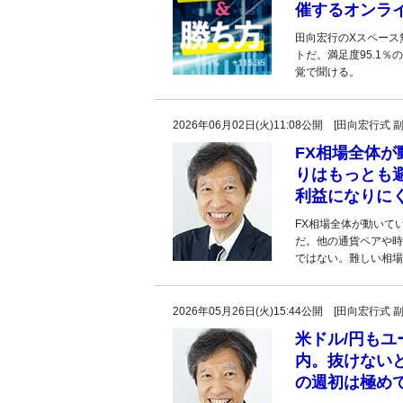
催するオンラ
田向宏行のXスペース無
トだ。満足度95.1
覚で聞ける。
2026年06月02日(火)11:08公開 [田向宏行式 
FX相場全体
りはもっとも
利益になりに
FX相場全体が動いて
だ。他の通貨ペアや時
ではない。難しい相場
2026年05月26日(火)15:44公開 [田向宏行式 
米ドル/円もユ
内。抜けない
の週初は極め