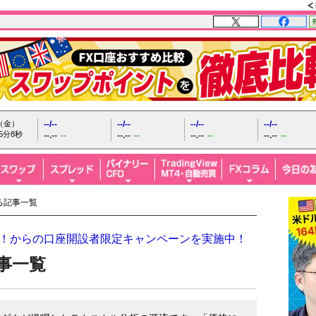
日（金）
--/--
--/--
--/--
--/--
5分10秒
--.--
--
--.--
--
--.--
--
--.--
--
る記事一覧
ザイFX！からの口座開設者限定キャンペーンを実施中！
事一覧