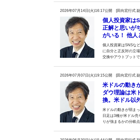
2026年07月14日(火)16:17公開 [田向宏行式 
個人投資家は
正解と思いが
がいる！ 他
個人投資家はSNSな
に自分と正反対の立場
交換やアウトプットで
2026年07月07日(火)19:15公開 [田向宏行式 
米ドルの動き
ダウ理論は米
換。米ドル以
米ドルの動きが弱まっ
日足は3種が米ドル売
りが強まるかの分岐点