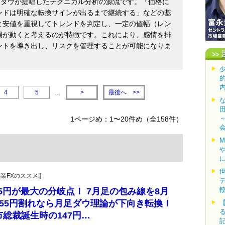
・ダウが提唱したテクニカル分析の源流です。「価格に
ンドは明確な転換サインが出るまで継続する」などの基
と安値を重視してトレンドを判定し、一定の値幅（レン
場が動くと考えるのが特徴です。これにより、感情を排
ントを導き出し、リスクを管理することが可能になりま
最後へ
4
5
…
>
>>
1ページめ：1〜20件め（全158件）
副業FXのススメ!]
55円が最大の分岐点！ 7月足の包み線を8月
55円割れなら月足ダウ理論が下向き転換！
総裁誕生時の147円…