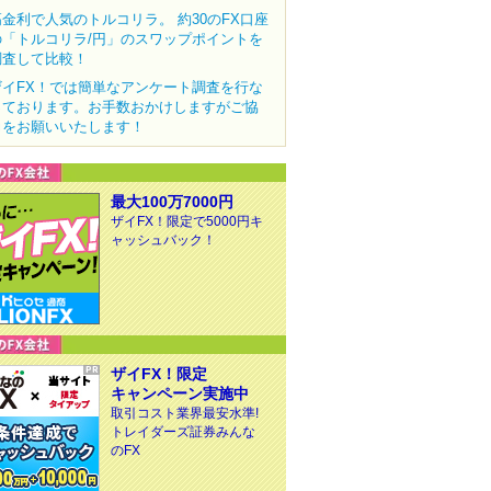
高金利で人気のトルコリラ。 約30のFX口座
の「トルコリラ/円」のスワップポイントを
調査して比較！
ザイFX！では簡単なアンケート調査を行な
っております。お手数おかけしますがご協
力をお願いいたします！
最大100万7000円
ザイFX！限定で5000円キ
ャッシュバック！
ザイFX！限定
キャンペーン実施中
取引コスト業界最安水準!
トレイダーズ証券みんな
のFX