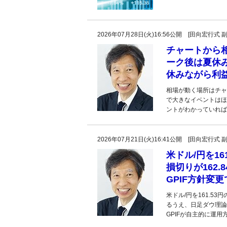
2026年07月28日(火)16:56公開 [田向宏行式 
チャートから
ーク後は夏休
休みながら利
相場が動く場所はチャ
で大きなイベントはほ
ントがわかっていれば
2026年07月21日(火)16:41公開 [田向宏行式 
米ドル/円を1
損切りが162
GPIF方針変更
米ドル/円を161.
るうえ、日足ダウ理論
GPIFが自主的に運用