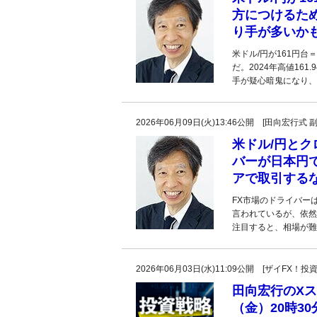
方につけるため
り手が多いか
米ドル/円が161円
だ。2024年高値16
手が疑心暗鬼になり、
2026年06月09日(火)13:46公開 [田向宏行式 
米ドル/円とク
バーが日本円
アで取引する
FX市場のドライバー
言われているが、依然
注目すると、相場が難
2026年06月03日(水)11:09公開 [ザイFX
田向宏行のXス
（金）20時3