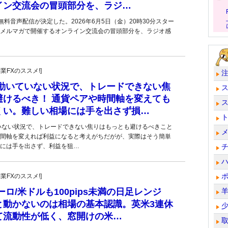
イン交流会の冒頭部分を、ラジ…
料音声配信が決定した。2026年6月5日（金）20時30分スター
％のメルマガで開催するオンライン交流会の冒頭部分を、ラジオ感
副業FXのススメ!]
が動いていない状況で、トレードできない焦
避けるべき！ 通貨ペアや時間軸を変えても
くい。難しい相場には手を出さず損…
いない状況で、トレードできない焦りはもっとも避けるべきこと
間軸を変えれば利益になると考えがちだがが、実際はそう簡単
には手を出さず、利益を狙…
副業FXのススメ!]
ーロ/米ドルも100pips未満の日足レンジ
と動かないのは相場の基本認識。英米3連休
て流動性が低く、窓開けの米…