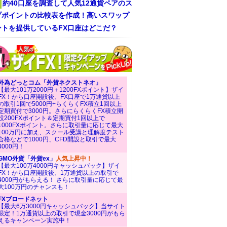
約40口座を調査して人気12通貨ペアのス
プポイントの比較表を作成！高いスワップ
ントを提供しているFX口座はどこだ？
外為どっとコム「外貨ネクストネオ」
【最大101万2000円＋1200FXポイント】ザイ
FX！から口座開設後、FX口座で1万通貨以上
の取引1回で5000円+らくらくFX積立1回以上
定期買付で3000円。さらにらくらくFX積立開
設200FXポイント＆定期買付1回以上で
1000FXポイント。さらに取引量に応じて最大
100万円に加え、スクール受講と理解度テスト
合格などで1000円、CFD開設と取引で最大
4000円！
GMO外貨「外貨ex」
人気上昇中！
【最大100万4000円キャッシュバック】ザイ
FX！から口座開設後、1万通貨以上の取引で
4000円がもらえる！ さらに取引量に応じて最
大100万円のチャンスも！
FXブロードネット
【最大6万3000円キャッシュバック】当サイト
限定！1万通貨以上の取引で現金3000円がもら
えるキャンペーン実施中！