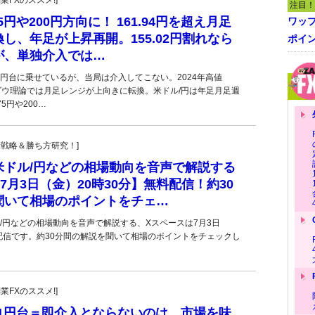
副業FXのススメ!]
注目！
5円や200円方向に！ 161.94円を超え月足
ワッ
し、年足が上昇再開。155.02円割れなら
ポイ
が、単独介入では…
2円台に乗せているが、当局は介入してこない。2024年高値
け、ダウ理論では月足レンジが上向きに転換。米ドル/円は年足月足週
5円や200…
！投資戦略＆勝ち方研究！]
米ドル/円などの相場動向を音声で解説する
7月3日（金）20時30分】無料配信！約30
聞いて相場のポイントをチェ…
/円などの相場動向を音声で解説する、Xスペースは7月3日
料配信です。約30分間の解説を聞いて相場のポイントをチェックし
副業FXのススメ!]
61円台＝即介入とならないのは、市場を味