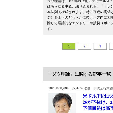
ダウ理論は、100年以上前にチャールズ
はあらゆる事象が織り込まれる」「トレ
本法則で構成されます。特に直近の高値
ジ）を上下のどちらかに抜けた方向に相
除して理論的なエントリーや損切りポイ
す。
1
2
3
「ダウ理論」に関する記事一覧
2026年08月04日(火)16:43公開 [田向宏行式 
米ドル/円は1
足が下抜け、1
下値目処は高市