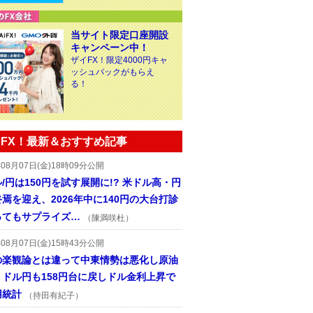
当サイト限定口座開設
キャンペーン中！
ザイFX！限定4000円キャ
ッシュバックがもらえ
る！
FX！最新＆おすすめ記事
年08月07日(金)18時09分公開
/円は150円を試す展開に!? 米ドル高・円
焉を迎え、2026年中に140円の大台打診
ってもサプライズ…
（陳満咲杜）
年08月07日(金)15時43分公開
の楽観論とは違って中東情勢は悪化し原油
、ドル円も158円台に戻しドル金利上昇で
用統計
（持田有紀子）