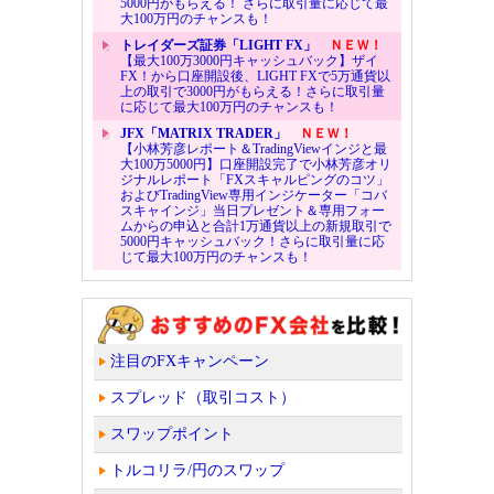
5000円がもらえる！ さらに取引量に応じて最
大100万円のチャンスも！
トレイダーズ証券「LIGHT FX」
ＮＥＷ！
【最大100万3000円キャッシュバック】ザイ
FX！から口座開設後、LIGHT FXで5万通貨以
上の取引で3000円がもらえる！さらに取引量
に応じて最大100万円のチャンスも！
JFX「MATRIX TRADER」
ＮＥＷ！
【小林芳彦レポート＆TradingViewインジと最
大100万5000円】口座開設完了で小林芳彦オリ
ジナルレポート「FXスキャルピングのコツ」
およびTradingView専用インジケーター「コバ
スキャインジ」当日プレゼント＆専用フォー
ムからの申込と合計1万通貨以上の新規取引で
5000円キャッシュバック！さらに取引量に応
じて最大100万円のチャンスも！
注目のFXキャンペーン
スプレッド（取引コスト）
スワップポイント
トルコリラ/円のスワップ