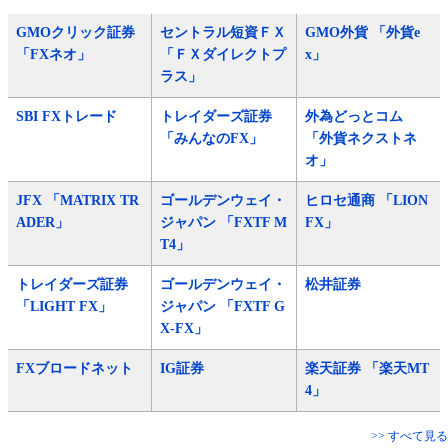
GMOクリック証券
セントラル短資ＦＸ
GMO外貨 「外貨e
「FXネオ」
「ＦＸダイレクトプ
x」
ラス」
SBI FXトレード
トレイダーズ証券
外為どっとコム
「みんなのFX」
「外貨ネクストネ
オ」
JFX 「MATRIX TR
ゴールデンウェイ・
ヒロセ通商 「LION
ADER」
ジャパン 「FXTF M
FX」
T4」
トレイダーズ証券
ゴールデンウェイ・
松井証券
「LIGHT FX」
ジャパン 「FXTF G
X-FX」
FXブロードネット
IG証券
楽天証券 「楽天MT
4」
>> すべて見る