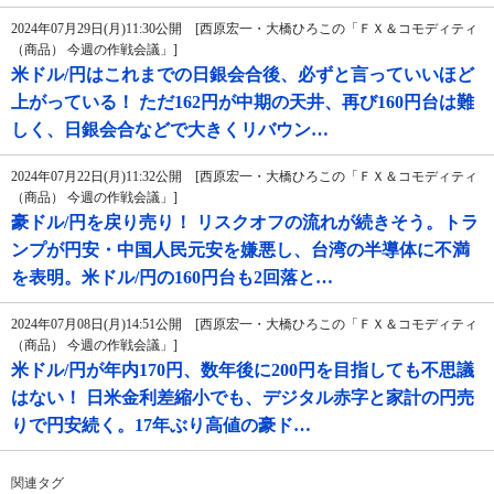
2024年07月29日(月)11:30公開 [西原宏一・大橋ひろこの「ＦＸ＆コモディティ
（商品） 今週の作戦会議」]
米ドル/円はこれまでの日銀会合後、必ずと言っていいほど
上がっている！ ただ162円が中期の天井、再び160円台は難
しく、日銀会合などで大きくリバウン…
2024年07月22日(月)11:32公開 [西原宏一・大橋ひろこの「ＦＸ＆コモディティ
（商品） 今週の作戦会議」]
豪ドル/円を戻り売り！ リスクオフの流れが続きそう。トラ
ンプが円安・中国人民元安を嫌悪し、台湾の半導体に不満
を表明。米ドル/円の160円台も2回落と…
2024年07月08日(月)14:51公開 [西原宏一・大橋ひろこの「ＦＸ＆コモディティ
（商品） 今週の作戦会議」]
米ドル/円が年内170円、数年後に200円を目指しても不思議
はない！ 日米金利差縮小でも、デジタル赤字と家計の円売
りで円安続く。17年ぶり高値の豪ド…
関連タグ