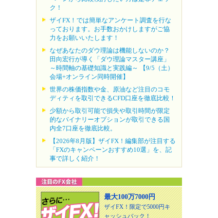
ク！
ザイFX！では簡単なアンケート調査を行な
っております。お手数おかけしますがご協
力をお願いいたします！
なぜあなたのダウ理論は機能しないのか？
田向宏行が導く「ダウ理論マスター講座」
～時間軸の基礎知識と実践編～ 【9/5（土）
会場+オンライン同時開催】
世界の株価指数や金、原油など注目のコモ
ディティを取引できるCFD口座を徹底比較！
少額から取引可能で損失や取引時間が限定
的なバイナリーオプションが取引できる国
内全7口座を徹底比較。
【2026年8月版】ザイFX！編集部が注目する
「FXのキャンペーンおすすめ10選」を、記
事で詳しく紹介！
最大100万7000円
ザイFX！限定で5000円キ
ャッシュバック！