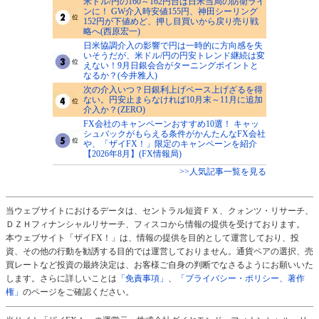
米ドル/円の160～162円台は日米当局の防衛ライ
ンに！ GW介入時安値155円、神田シーリング
152円が下値めど、押し目買いから戻り売り戦
略へ(西原宏一)
日米協調介入の影響で円は一時的に方向感を失
いそうだが、米ドル/円の円安トレンド継続は変
えない！9月日銀会合がターニングポイントと
なるか？(今井雅人)
次の介入いつ？日銀利上げペース上げざるを得
ない。円安止まらなければ10月末～11月に追加
介入か？(ZERO)
FX会社のキャンペーンおすすめ10選！ キャッ
シュバックがもらえる条件がかんたんなFX会社
や、「ザイFX！」限定のキャンペーンを紹介
【2026年8月】(FX情報局)
>>人気記事一覧を見る
当ウェブサイトにおけるデータは、セントラル短資ＦＸ、クォンツ・リサーチ、
ＤＺＨフィナンシャルリサーチ、フィスコから情報の提供を受けております。
本ウェブサイト「ザイFX！」は、情報の提供を目的として運営しており、投
資、その他の行動を勧誘する目的では運営しておりません。通貨ペアの選択、売
買レートなど投資の最終決定は、お客様ご自身の判断でなさるようにお願いいた
します。さらに詳しいことは
「免責事項」
、
「プライバシー・ポリシー、著作
権」
のページをご確認ください。