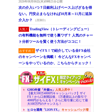
2026年08月06日(木)09時21分公開
次の介入いつ？日銀利上げペース上げざるを得
ない。円安止まらなければ10月末～11月に追加
介入か？
（ZERO）
TradingView（トレーディングビュー）
人気！
の有料機能を無料で使う裏ワザ？ 人気のチャー
ト分析ツールを賢く使う方法がココに！
ザイFX！で紹介している全FX会社
おすすめ！
のキャンペーンを掲載！ 今どんなFXキャンペ
ーンをやっているのか、こちらからチェック！
GMO外貨「外貨ex」
人気上昇中！
【最大100万4000円キャッシュバック】ザイ
FX！から口座開設後、1万通貨以上の取引で
4000円がもらえる！ さらに取引量に応じて最
大100万円のチャンスも！
ヒロセ通商「LION FX」
キャッシュバック増