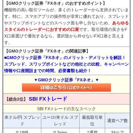
【GMOクリック証券「FXネオ」のおすすめポイント】
機能性の高い取引ツールが、多くのトレーダーから支持されていま
す。特に、スマホアプリの操作性が非常に優れており、スプレッド
やスワップポイントなどのスペック面も申し分ないため、
あらゆる
スタイルのトレーダーにおすすめの口座
です。取引環境の良さをF
X口座選びで優先するなら、選択肢から外せないFX口座と言えま
す。
【GMOクリック証券「FXネオ」の関連記事】
■GMOクリック証券「FXネオ」のメリット・デメリットを解説！
スプレッド、スワップポイントなどの他社との比較、キャンペーン
情報や口座開設までの時間、必要書類も紹介！
▼GMOクリック証券「FXネオ」▼
SBI FXトレード
【総合2位】
SBI FXトレードの主なスペック
米ドル/円 スプレッ
ユーロ/米ドル スプ
最低取引単
通貨ペア数
ド
レッド
位
0.18銭
0.3pips
1通貨
34ペア