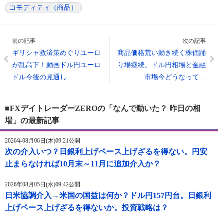
コモディティ（商品）
前の記事
次の記事
ギリシャ救済策めぐりユーロ
商品価格荒い動き続く株価踊
が乱高下！動画ドル円ユーロ
り場継続。ドル円相場と金融
ドル今後の見通し…
市場今どうなって…
■FXデイトレーダーZEROの「なんで動いた？ 昨日の相
場」の最新記事
2026年08月06日(木)09:21公開
次の介入いつ？日銀利上げペース上げざるを得ない。円安
止まらなければ10月末～11月に追加介入か？
2026年08月05日(水)09:42公開
日米協調介入→米国の国益は何か？ドル円157円台。日銀利
上げペース上げざるを得ないか。投資戦略は？