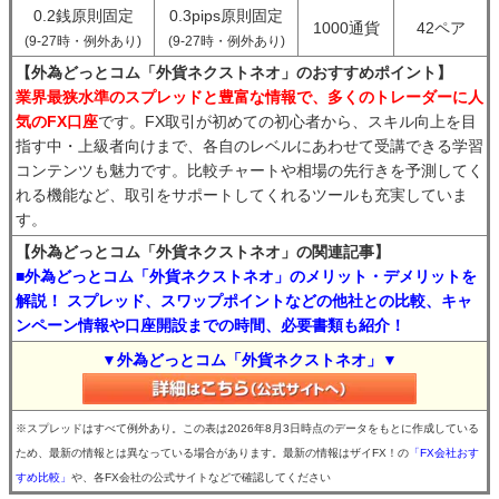
0.2銭原則固定
0.3pips原則固定
1000通貨
42ペア
(9-27時・例外あり)
(9-27時・例外あり)
【外為どっとコム「外貨ネクストネオ」のおすすめポイント】
業界最狭水準のスプレッドと豊富な情報で、多くのトレーダーに人
気のFX口座
です。FX取引が初めての初心者から、スキル向上を目
指す中・上級者向けまで、各自のレベルにあわせて受講できる学習
コンテンツも魅力です。比較チャートや相場の先行きを予測してく
れる機能など、取引をサポートしてくれるツールも充実していま
す。
【外為どっとコム「外貨ネクストネオ」の関連記事】
■外為どっとコム「外貨ネクストネオ」のメリット・デメリットを
解説！ スプレッド、スワップポイントなどの他社との比較、キャ
ンペーン情報や口座開設までの時間、必要書類も紹介！
▼外為どっとコム「外貨ネクストネオ」▼
※スプレッドはすべて例外あり。この表は2026年8月3日時点のデータをもとに作成している
ため、最新の情報とは異なっている場合があります。最新の情報はザイFX！の
「FX会社おす
すめ比較」
や、各FX会社の公式サイトなどで確認してください