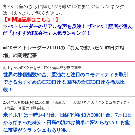
各FX口座のさらに詳しい情報や10位までの全ランキング
は、以下よりご覧ください。
【※関連記事はこちら！】
⇒
FXトレーダーのリアルな声を反映！ ザイFX！読者が選ん
だ「おすすめFX会社」人気ランキング！
■FXデイトレーダーZEROの「なんで動いた？ 昨日の相
場」の関連記事
おすすめのFX会社をザイFX！編集部が徹底調査！
世界の株価指数や金、原油など注目のコモディティを取引
できるおすすめのCFD口座＆国内の全CFD口座を徹底比
較！
2024年08月05日(月)12:05公開 [西原宏一・大橋ひろこの「ＦＸ＆コモディティ
（商品） 今週の作戦会議」]
米ドル/円は一時144円台、日経平均は3万3000円台。7月11日
から始まった株安・円高の流れは簡単に変わらない！ お盆
に市場がクラッシュもあり得…