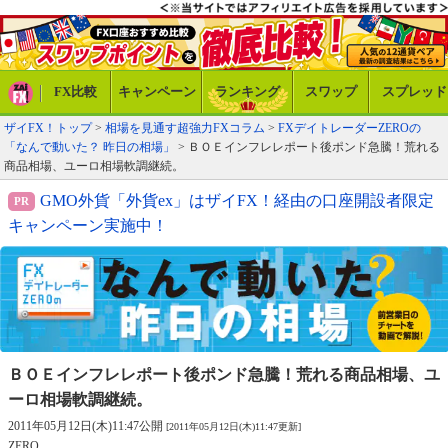
FX比較
キャンペーン
ランキング
スワップ
スプレッド
ザイFX！トップ
>
相場を見通す超強力FXコラム
>
FXデイトレーダーZEROの
「なんで動いた？ 昨日の相場」
> ＢＯＥインフレレポート後ポンド急騰！荒れる
商品相場、ユーロ相場軟調継続。
GMO外貨「外貨ex」はザイFX！経由の口座開設者限定
キャンペーン実施中！
ＢＯＥインフレレポート後ポンド急騰！
荒れる商品相場、ユ
ーロ相場軟調継続。
2011年05月12日(木)11:47公開
[2011年05月12日(木)11:47更新]
ZERO