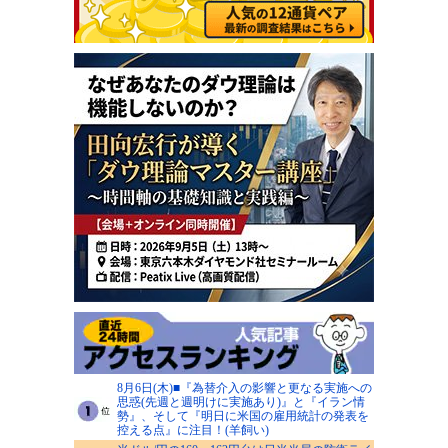
8月6日(木)■『為替介入の影響と更なる実施への
思惑(先週と週明けに実施あり)』と『イラン情
勢』、そして『明日に米国の雇用統計の発表を
控える点』に注目！(羊飼い)