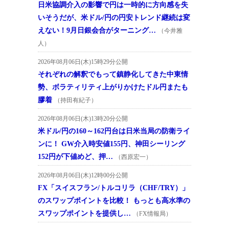
日米協調介入の影響で円は一時的に方向感を失
いそうだが、米ドル/円の円安トレンド継続は変
えない！9月日銀会合がターニング…
（今井雅
人）
2026年08月06日(木)15時29分公開
それぞれの解釈でもって鎮静化してきた中東情
勢、ボラティリティ上がりかけたドル円またも
膠着
（持田有紀子）
2026年08月06日(木)13時20分公開
米ドル/円の160～162円台は日米当局の防衛ライ
ンに！ GW介入時安値155円、神田シーリング
152円が下値めど、押…
（西原宏一）
2026年08月06日(木)12時00分公開
FX「スイスフラン/トルコリラ（CHF/TRY）」
のスワップポイントを比較！ もっとも高水準の
スワップポイントを提供し…
（FX情報局）