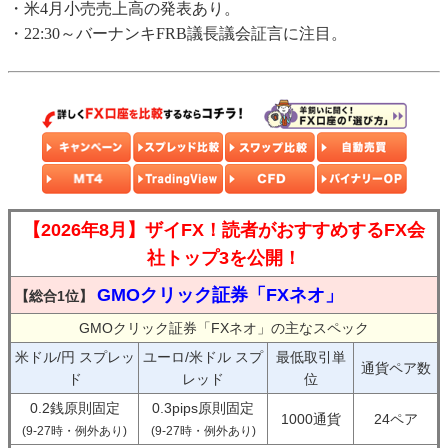
・米4月小売売上高の発表あり。
・22:30～バーナンキFRB議長議会証言に注目。
【2026年8月】ザイFX！読者がおすすめするFX会
社トップ3を公開！
GMOクリック証券「FXネオ」
【総合1位】
GMOクリック証券「FXネオ」の主なスペック
米ドル/円 スプレッ
ユーロ/米ドル スプ
最低取引単
通貨ペア数
ド
レッド
位
0.2銭原則固定
0.3pips原則固定
1000通貨
24ペア
(9-27時・例外あり)
(9-27時・例外あり)