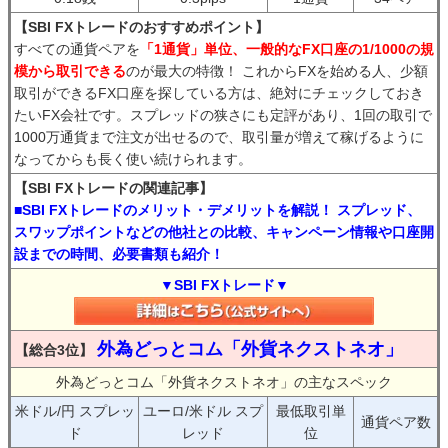
【SBI FXトレードのおすすめポイント】
すべての通貨ペアを
「1通貨」単位、一般的なFX口座の1/1000の規
模から取引できる
のが最大の特徴！ これからFXを始める人、少額
取引ができるFX口座を探している方は、絶対にチェックしておき
たいFX会社です。スプレッドの狭さにも定評があり、1回の取引で
1000万通貨まで注文が出せるので、取引量が増えて稼げるように
なってからも長く使い続けられます。
【SBI FXトレードの関連記事】
■SBI FXトレードのメリット・デメリットを解説！ スプレッド、
スワップポイントなどの他社との比較、キャンペーン情報や口座開
設までの時間、必要書類も紹介！
▼SBI FXトレード▼
外為どっとコム「外貨ネクストネオ」
【総合3位】
外為どっとコム「外貨ネクストネオ」の主なスペック
米ドル/円 スプレッ
ユーロ/米ドル スプ
最低取引単
通貨ペア数
ド
レッド
位