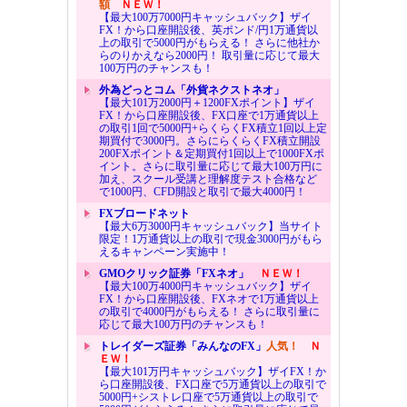
額
ＮＥＷ！
【最大100万7000円キャッシュバック】ザイ
FX！から口座開設後、英ポンド/円1万通貨以
上の取引で5000円がもらえる！ さらに他社か
らのりかえなら2000円！ 取引量に応じて最大
100万円のチャンスも！
外為どっとコム「外貨ネクストネオ」
【最大101万2000円＋1200FXポイント】ザイ
FX！から口座開設後、FX口座で1万通貨以上
の取引1回で5000円+らくらくFX積立1回以上定
期買付で3000円。さらにらくらくFX積立開設
200FXポイント＆定期買付1回以上で1000FXポ
イント。さらに取引量に応じて最大100万円に
加え、スクール受講と理解度テスト合格など
で1000円、CFD開設と取引で最大4000円！
FXブロードネット
【最大6万3000円キャッシュバック】当サイト
限定！1万通貨以上の取引で現金3000円がもら
えるキャンペーン実施中！
GMOクリック証券「FXネオ」
ＮＥＷ！
【最大100万4000円キャッシュバック】ザイ
FX！から口座開設後、FXネオで1万通貨以上
の取引で4000円がもらえる！ さらに取引量に
応じて最大100万円のチャンスも！
トレイダーズ証券「みんなのFX」
人気！
Ｎ
ＥＷ！
【最大101万円キャッシュバック】ザイFX！か
ら口座開設後、FX口座で5万通貨以上の取引で
5000円+シストレ口座で5万通貨以上の取引で