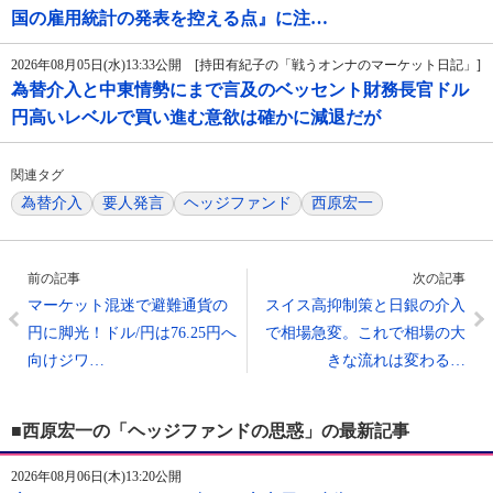
国の雇用統計の発表を控える点』に注…
2026年08月05日(水)13:33公開 [持田有紀子の「戦うオンナのマーケット日記」]
為替介入と中東情勢にまで言及のベッセント財務長官ドル
円高いレベルで買い進む意欲は確かに減退だが
関連タグ
為替介入
要人発言
ヘッジファンド
西原宏一
前の記事
次の記事
マーケット混迷で避難通貨の
スイス高抑制策と日銀の介入
円に脚光！ドル/円は76.25円へ
で相場急変。これで相場の大
向けジワ…
きな流れは変わる…
■西原宏一の「ヘッジファンドの思惑」の最新記事
2026年08月06日(木)13:20公開