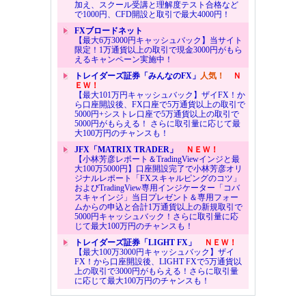
加え、スクール受講と理解度テスト合格など
で1000円、CFD開設と取引で最大4000円！
FXブロードネット
【最大6万3000円キャッシュバック】当サイト
限定！1万通貨以上の取引で現金3000円がもら
えるキャンペーン実施中！
トレイダーズ証券「みんなのFX」
人気！
Ｎ
ＥＷ！
【最大101万円キャッシュバック】ザイFX！か
ら口座開設後、FX口座で5万通貨以上の取引で
5000円+シストレ口座で5万通貨以上の取引で
5000円がもらえる！ さらに取引量に応じて最
大100万円のチャンスも！
JFX「MATRIX TRADER」
ＮＥＷ！
【小林芳彦レポート＆TradingViewインジと最
大100万5000円】口座開設完了で小林芳彦オリ
ジナルレポート「FXスキャルピングのコツ」
およびTradingView専用インジケーター「コバ
スキャインジ」当日プレゼント＆専用フォー
ムからの申込と合計1万通貨以上の新規取引で
5000円キャッシュバック！さらに取引量に応
じて最大100万円のチャンスも！
トレイダーズ証券「LIGHT FX」
ＮＥＷ！
【最大100万3000円キャッシュバック】ザイ
FX！から口座開設後、LIGHT FXで5万通貨以
上の取引で3000円がもらえる！さらに取引量
に応じて最大100万円のチャンスも！