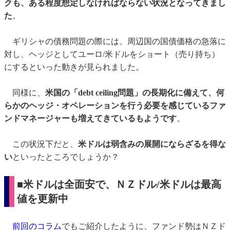
クも、ある程度想定しなければならない状況となってきまし
た
。
ギリシャの債務問題の際には、周辺国の国債価格の急落に
対し、ヘッジとしてユーロ/米ドルをショート（売り持ち）
にするといった動きが見られました。
同様に、
米国の「debt ceiling問題」の長期化に備えて、何
らかのヘッジ・オペレーションを行う必要を感じているファ
ンドマネージャーも増えてきているもようです
。
この状況下だと、
米ドルは弱含みの展開にならざるを得な
い
といったところでしょうか？
■
米ドルは全面安で、
ＮＺドル/米ドル
は最高
値を更新中
前回のコラム
でもご紹介したように、ファンド勢はＮＺド