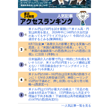
米ドル/円は150円を試す展開に!? 米ドル高・円
安は終焉を迎え、2026年中に140円の大台打診
があってもサプライズではない！ 今回の介入は
成功するとみる(陳満咲杜)
8月7日(金)■『為替介入の影響と更なる実施への
思惑』と『米国の雇用統計の発表』、そして
『米国の金融政策への思惑(利上げへの思惑に注
視)』に注目！(羊飼い)
日米協調介入の影響で円は一時的に方向感を失
いそうだが、米ドル/円の円安トレンド継続は変
えない！9月日銀会合がターニングポイントと
なるか？(今井雅人)
米ドル/円の160～162円台は日米当局の防衛ライ
ンに！ GW介入時安値155円、神田シーリング
152円が下値めど、押し目買いから戻り売り戦
略へ(西原宏一)
米ドル/円は155円が最大の分岐点！ 7月足の包
み線を8月足が下抜け、155円割れなら月足ダウ
理論が下向き転換！ 下値目処は高市総裁誕生時
の147円の窓(田向宏行)
>>人気記事一覧を見る