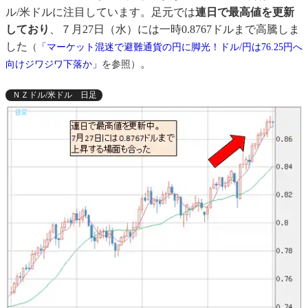
ル/米ドルに注目しています。足元では
連日で最高値を更新
しており
、７月27日（水）には一時0.8767ドルまで高騰しま
した
（
「マーケット混迷で避難通貨の円に脚光！ドル/円は76.25円へ
。
向けジワジワ下落か」
を参照）
ＮＺドル/米ドル 日足