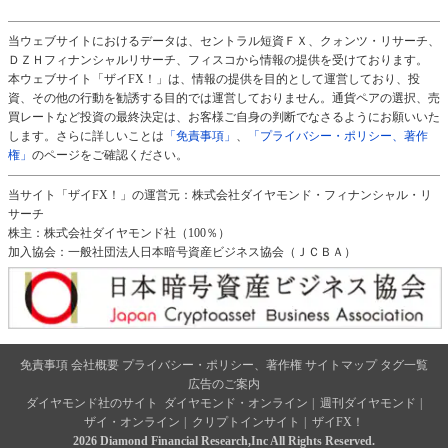
当ウェブサイトにおけるデータは、セントラル短資ＦＸ、クォンツ・リサーチ、
ＤＺＨフィナンシャルリサーチ、フィスコから情報の提供を受けております。
本ウェブサイト「ザイFX！」は、情報の提供を目的として運営しており、投
資、その他の行動を勧誘する目的では運営しておりません。通貨ペアの選択、売
買レートなど投資の最終決定は、お客様ご自身の判断でなさるようにお願いいた
します。さらに詳しいことは
「免責事項」
、
「プライバシー・ポリシー、著作
権」
のページをご確認ください。
当サイト「ザイFX！」の運営元：株式会社ダイヤモンド・フィナンシャル・リ
サーチ
株主：株式会社ダイヤモンド社（100％）
加入協会：一般社団法人日本暗号資産ビジネス協会（ＪＣＢＡ）
免責事項
会社概要
プライバシー・ポリシー、著作権
サイトマップ
タグ一覧
広告のご案内
ダイヤモンド社のサイト
ダイヤモンド・オンライン
|
週刊ダイヤモンド
|
ザイ・オンライン
|
クリプトインサイト
|
ザイFX！
2026 Diamond Financial Research,Inc All Rights Reserved.