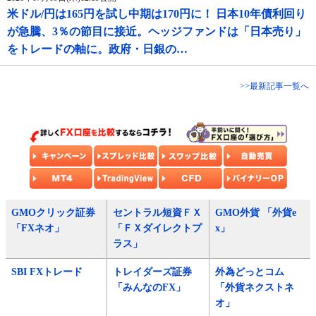
米ドル/円は165円を試し中期は170円に！ 日本10年債利回り
が急騰、3％の節目に接近。ヘッジファンドは「日本売り」
をトレードの軸に。政府・日銀の…
>>最新記事一覧へ
GMOクリック証券
セントラル短資ＦＸ
GMO外貨 「外貨e
「FXネオ」
「ＦＸダイレクトプ
x」
ラス」
SBI FXトレード
トレイダーズ証券
外為どっとコム
「みんなのFX」
「外貨ネクストネ
オ」