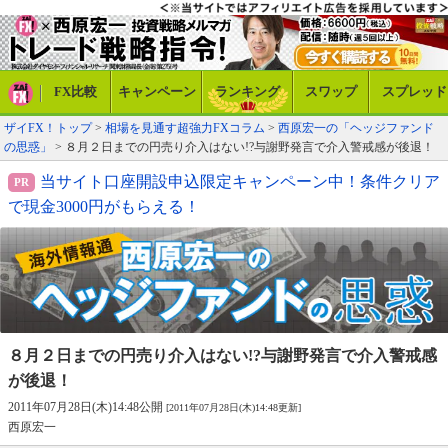
FX比較
キャンペーン
ランキング
スワップ
スプレッド
ザイFX！トップ
>
相場を見通す超強力FXコラム
>
西原宏一の「ヘッジファンド
の思惑」
> ８月２日までの円売り介入はない!?与謝野発言で介入警戒感が後退！
当サイト口座開設申込限定キャンペーン中！条件クリア
で現金3000円がもらえる！
８月２日までの円売り介入はない!?
与謝野発言で介入警戒感
が後退！
2011年07月28日(木)14:48公開
[2011年07月28日(木)14:48更新]
西原宏一