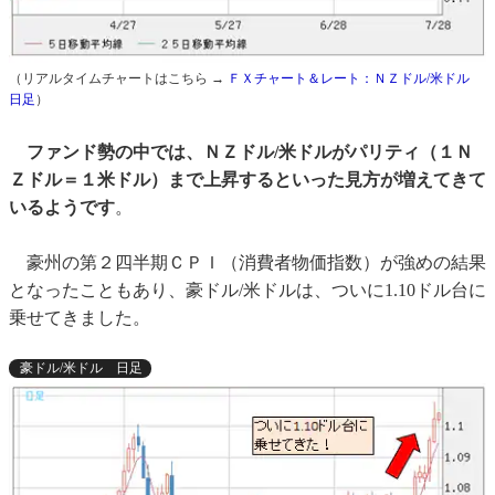
（リアルタイムチャートはこちら →
ＦＸチャート＆レート：ＮＺドル/米ドル
日足
）
ファンド勢の中では、ＮＺドル/米ドルがパリティ（１Ｎ
Ｚドル＝１米ドル）まで上昇するといった見方が増えてきて
いるようです
。
豪州の第２四半期ＣＰＩ（消費者物価指数）が強めの結果
となったこともあり、豪ドル/米ドルは、ついに1.10ドル台に
乗せてきました。
豪ドル/米ドル 日足