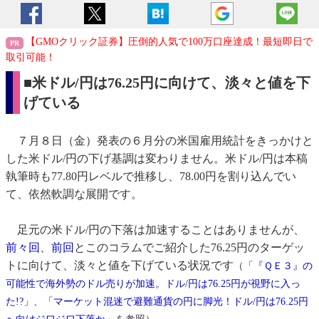
【GMOクリック証券】圧倒的人気で100万口座達成！最短即日で
取引可能！
■米ドル/円は76.25円に向けて、淡々と値を下
げている
７月８日（金）発表の６月分の米国雇用統計をきっかけと
した米ドル/円の下げ基調は変わりません。米ドル/円は本稿
執筆時も77.80円レベルで推移し、78.00円を割り込んでい
て、依然軟調な展開です。
足元の米ドル/円の下落は加速することはありませんが、
前々回
、
前回
とこのコラムでご紹介した76.25円のターゲッ
トに向けて、淡々と値を下げている状況です
（
「『ＱＥ３』の
可能性で海外勢のドル売りが加速。ドル/円は76.25円が視野に入っ
た!?」
、
「マーケット混迷で避難通貨の円に脚光！ドル/円は76.25円
。