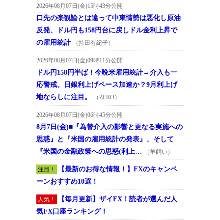
2026年08月07日(金)15時43分公開
口先の楽観論とは違って中東情勢は悪化し原油
反発、ドル円も158円台に戻しドル金利上昇で
の雇用統計
（持田有紀子）
2026年08月07日(金)09時11分公開
ドル円158円半ば！今晩米雇用統計→介入も一
応警戒。日銀利上げペース加速か？9月利上げ
地ならしに注目。
（ZERO）
2026年08月07日(金)06時45分公開
8月7日(金)■『為替介入の影響と更なる実施への
思惑』と『米国の雇用統計の発表』、そして
『米国の金融政策への思惑(利上…
（羊飼い）
【最新のお得な情報！】FXのキャンペ
注目！
ーンおすすめ10選！
【毎月更新】ザイFX！読者が選んだ人
人気！
気FX口座ランキング！