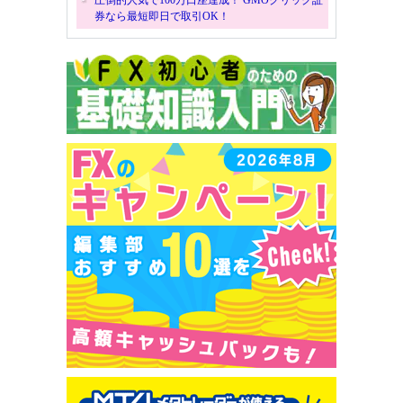
圧倒的人気で100万口座達成！ GMOクリック証
券なら最短即日で取引OK！