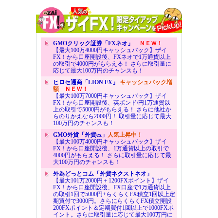
GMOクリック証券「FXネオ」
ＮＥＷ！
【最大100万4000円キャッシュバック】ザイ
FX！から口座開設後、FXネオで1万通貨以上
の取引で4000円がもらえる！ さらに取引量に
応じて最大100万円のチャンスも！
ヒロセ通商「LION FX」
キャッシュバック増
額
ＮＥＷ！
【最大100万7000円キャッシュバック】ザイ
FX！から口座開設後、英ポンド/円1万通貨以
上の取引で5000円がもらえる！ さらに他社か
らのりかえなら2000円！ 取引量に応じて最大
100万円のチャンスも！
GMO外貨「外貨ex」
人気上昇中！
【最大100万4000円キャッシュバック】ザイ
FX！から口座開設後、1万通貨以上の取引で
4000円がもらえる！ さらに取引量に応じて最
大100万円のチャンスも！
外為どっとコム「外貨ネクストネオ」
【最大101万2000円＋1200FXポイント】ザイ
FX！から口座開設後、FX口座で1万通貨以上
の取引1回で5000円+らくらくFX積立1回以上定
期買付で3000円。さらにらくらくFX積立開設
200FXポイント＆定期買付1回以上で1000FXポ
イント。さらに取引量に応じて最大100万円に