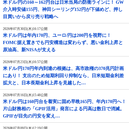
米ドル/円の160～162円台は日米当局の防衛ラインに！ GW
介入時安値155円、神田シーリング152円が下値めど、押し
目買いから戻り売り戦略へ
2026年07月30日(木)16:17公開
米ドル/円は年内170円、ユーロ/円は200円を視野に！
FOMC据え置きでも円安構造は変わらず、悪い金利上昇と
原油高、新NISAが支える
2026年07月23日(木)16:57公開
米ドル/円170円年内到達の根拠は、高市政権の370兆円計画
にあり！ 支出のため短期利回り抑制なら、日米短期金利差
拡大と、日本長期金利上昇を見越した…
2026年07月16日(木)15:48公開
米ドル/円は160円台を着実に固め早晩165円、年内170円へ！
片山財務相の「GPIF活用」発言による円高は数日で消滅。
GPIFが目先の円安を変え…
2026年07月09日(木)12:19公開