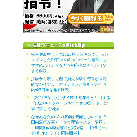
毎月更新中！人気FX口座ランキング。 ラン
クインしたFX口座のキャンペーン情報、お
すすめポイントなどを初心者にもわかりや
すく解説。
少額から取引可能で損失や取引時間が限定
的なバイナリーオプションが取引できる国
内全7口座を徹底比較。
【2026年8月版】ザイFX！編集部が注目する
「FXのキャンペーンおすすめ10選」を、記
事で詳しく紹介！
なぜあなたのダウ理論は機能しないのか？
田向宏行が導く「ダウ理論マスター講座」
～時間軸の基礎知識と実践編～ 【9/5（土）
会場+オンライン同時開催】