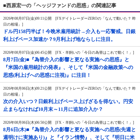
■西原宏一の「ヘッジファンドの思惑」の関連記事
2026年08月07日(金)09:11公開 [FXデイトレーダーZEROの「なんで動いた？ 昨
日の相場」]
ドル円158円半ば！今晩米雇用統計→介入も一応警戒。日銀
利上げペース加速か？9月利上げ地ならしに注目。
2026年08月07日(金)06:45公開 [FX・羊飼いの「今日の為替はこれで動く！」]
8月7日(金)■『為替介入の影響と更なる実施への思惑』と
『米国の雇用統計の発表』、そして『米国の金融政策への
思惑(利上げへの思惑に注視)』に注目！
2026年08月06日(木)09:21公開 [FXデイトレーダーZEROの「なんで動いた？ 昨
日の相場」]
次の介入いつ？日銀利上げペース上げざるを得ない。円安
止まらなければ10月末～11月に追加介入か？
2026年08月06日(木)06:50公開 [FX・羊飼いの「今日の為替はこれで動く！」]
8月6日(木)■『為替介入の影響と更なる実施への思惑(先週と
週明けに実施あり)』と『イラン情勢』、そして『明日に米