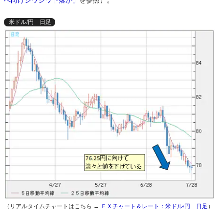
へ向けジワジワ下落か」
を参照）
米ドル/円 日足
（リアルタイムチャートはこちら →
ＦＸチャート＆レート：米ドル/円 日足
）