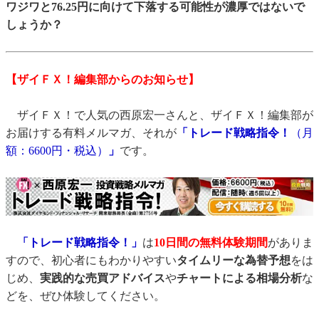
ワジワと76.25円に向けて下落する可能性が濃厚ではないで
しょうか？
【ザイＦＸ！編集部からのお知らせ】
ザイＦＸ！で人気の西原宏一さんと、ザイＦＸ！編集部が
お届けする有料メルマガ、それが
「トレード戦略指令！
（月
額：6600円・税込）
」
です。
「トレード戦略指令！」
は
10日間の無料体験期間
がありま
すので、初心者にもわかりやすい
タイムリーな為替予想
をは
じめ、
実践的な売買アドバイス
や
チャートによる相場分析
な
どを、ぜひ体験してください。