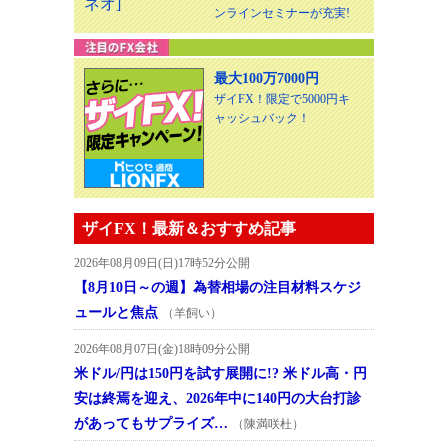
ンラインセミナーが充実!
最大100万7000円
ザイFX！限定で5000円キ
ャッシュバック！
ザイFX！最新＆おすすめ記事
2026年08月09日(日)17時52分公開
【8月10日～の週】為替相場の注目材料スケジ
ュールと焦点
（羊飼い）
2026年08月07日(金)18時09分公開
米ドル/円は150円を試す展開に!? 米ドル高・円
安は終焉を迎え、2026年中に140円の大台打診
があってもサプライズ…
（陳満咲杜）