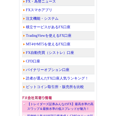
FX・為替ニュース
FXスマホアプリ
注文機能・システム
積立サービスがあるFX口座
TradingViewを使えるFX口座
MT4やMT5を使えるFX口座
FX自動売買（シストレ）口座
CFD口座
バイナリーオプション口座
読者が選んだFX口座人気ランキング！
ビットコイン取引所・販売所を比較
【トレイダーズ証券みんなのFX】最高水準の高
スワップ＆最狭水準の低スプレッドが魅力！