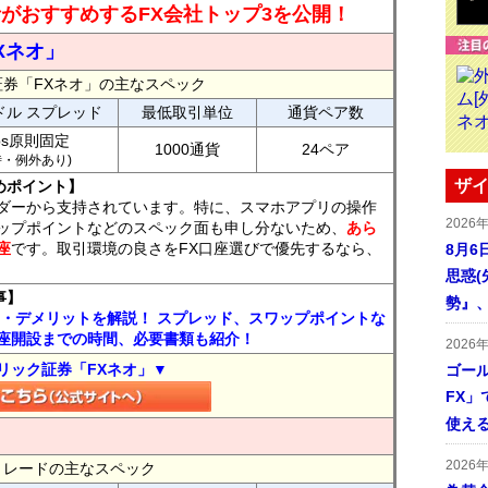
読者がおすすめするFX会社トップ3を公開！
Xネオ」
証券「FXネオ」の主なスペック
ドル スプレッド
最低取引単位
通貨ペア数
ips原則固定
1000通貨
24ペア
7時・例外あり)
ザイ
めポイント】
ダーから支持されています。特に、スマホアプリの操作
2026
ップポイントなどのスペック面も申し分ないため、
あら
座
です。取引環境の良さをFX口座選びで優先するなら、
8月6
思惑
事】
勢』
ト・デメリットを解説！ スプレッド、スワップポイントな
座開設までの時間、必要書類も紹介！
2026
リック証券「FXネオ」▼
ゴール
FX」で
使える
2026
FXトレードの主なスペック