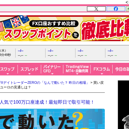
日（水）
--/--
--/--
--/--
--/--
3分50秒
--.--
--
--.--
--
--.--
--
--.--
--
FXデイトレーダーZEROの「なんで動いた？ 昨日の相場」
> 買い戻
ユーロの見通しは？
人気で100万口座達成！最短即日で取引可能！