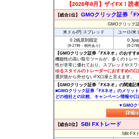
【2026年8月】ザイFX！
GMOクリック証券「F
【総合1位】
GMOクリック
米ドル/円 スプレッド
ユーロ/米
0.2銭原則固定
0.3p
(9-27時・例外あり)
(9-2
【GMOクリック証券「FXネオ」のおすす
機能性の高い取引ツールが、多くのトレー
性が非常に優れており、スプレッドやスワ
ゆるスタイルのトレーダーにおすすめの口
選択肢から外せないFX口座と言えます。
【GMOクリック証券「FXネオ」の関連記
■GMOクリック証券「FXネオ」のメリッ
どの他社との比較、キャンペーン情報や口
▼GMOク
SBI FXトレード
【総合2位】
SBI 