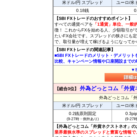
米ドル/円 スプレッド
ユーロ/米
0.18銭
0
【SBI FXトレードのおすすめポイント】
すべての通貨ペアを
「1通貨」単位、一般的
徴！ これからFXを始める人、少額取引が
たいFX会社です。スプレッドの狭さにも定
で、取引量が増えて稼げるようになってか
【SBI FXトレードの関連記事】
■SBI FXトレードのメリット・デメリッ
比較、キャンペーン情報や口座開設までの
▼
外為どっとコム「外貨
【総合3位】
外為どっとコム「
米ドル/円 スプレッド
ユーロ/米
0.2銭原則固定
0.3p
(9-27時・例外あり)
(9-2
【外為どっとコム「外貨ネクストネオ」の
業界最狭水準のスプレッドと豊富な情報で