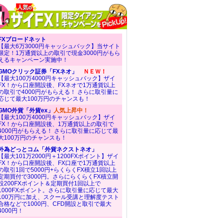
FXブロードネット
【最大6万3000円キャッシュバック】当サイト
限定！1万通貨以上の取引で現金3000円がもら
えるキャンペーン実施中！
GMOクリック証券「FXネオ」
ＮＥＷ！
【最大100万4000円キャッシュバック】ザイ
FX！から口座開設後、FXネオで1万通貨以上
の取引で4000円がもらえる！ さらに取引量に
応じて最大100万円のチャンスも！
GMO外貨「外貨ex」
人気上昇中！
【最大100万4000円キャッシュバック】ザイ
FX！から口座開設後、1万通貨以上の取引で
4000円がもらえる！ さらに取引量に応じて最
大100万円のチャンスも！
外為どっとコム「外貨ネクストネオ」
【最大101万2000円＋1200FXポイント】ザイ
FX！から口座開設後、FX口座で1万通貨以上
の取引1回で5000円+らくらくFX積立1回以上
定期買付で3000円。さらにらくらくFX積立開
設200FXポイント＆定期買付1回以上で
1000FXポイント。さらに取引量に応じて最大
100万円に加え、スクール受講と理解度テスト
合格などで1000円、CFD開設と取引で最大
4000円！