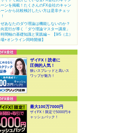
ペーンを掲載！たくさんのFX会社のキャン
ペーンから比較検討したい方は是非チェッ
ク！
なぜあなたのダウ理論は機能しないのか？
田向宏行が導く「ダウ理論マスター講座」
～時間軸の基礎知識と実践編～ 【9/5（土）
会場+オンライン同時開催】
ザイFX！読者に
圧倒的人気！
狭いスプレッドと高いス
ワップが魅力！
最大100万7000円
ザイFX！限定で5000円キ
ャッシュバック！