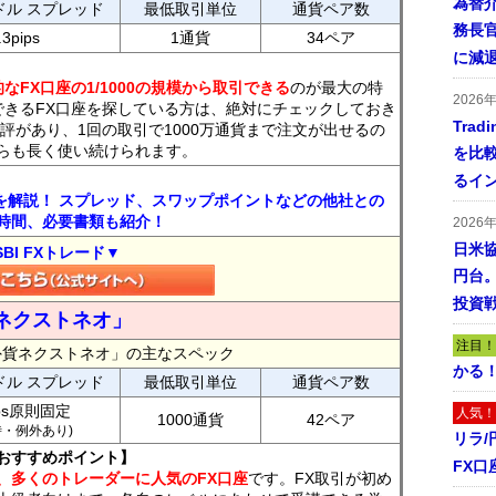
為替
ドル スプレッド
最低取引単位
通貨ペア数
務長
.3pips
1通貨
34ペア
に減
なFX口座の1/1000の規模から取引できる
のが最大の特
2026
できるFX口座を探している方は、絶対にチェックしておき
Tra
評があり、1回の取引で1000万通貨まで注文が出せるの
らも長く使い続けられます。
を比
るイ
トを解説！ スプレッド、スワップポイントなどの他社との
時間、必要書類も紹介！
2026
日米
SBI FXトレード▼
円台
投資
ネクストネオ」
注目！
外貨ネクストネオ」の主なスペック
かる
ドル スプレッド
最低取引単位
通貨ペア数
ips原則固定
人気！
1000通貨
42ペア
7時・例外あり)
リラ
おすすめポイント】
FX口
、多くのトレーダーに人気のFX口座
です。FX取引が初め