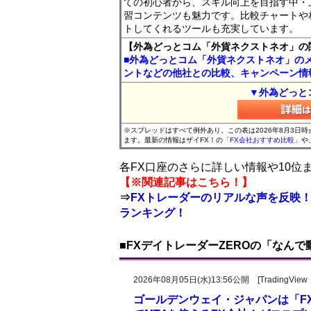
ての初心者から、スキル向上を目指す中・
習コンテンツも魅力です。比較チャートや
トしてくれるツールも充実しています。
【外為どっとコム「外貨ネクストネオ」の
■外為どっとコム「外貨ネクストネオ」の
ントなどの他社との比較、キャンペーン情
▼外為どっと
※スプレッドはすべて例外あり。この表は2026年8月3日
ます。最新の情報はザイFX！の
「FX会社おすすめ比較」
や
各FX口座のさらに詳しい情報や10
【※関連記事はこちら！】
⇒
FXトレーダーのリアルな声を反映！
ランキング！
■FXデイトレーダーZEROの「なん
2026年08月05日(水)13:56公開 [Trad
ゴールデンウェイ・ジャパンは「FXTF G