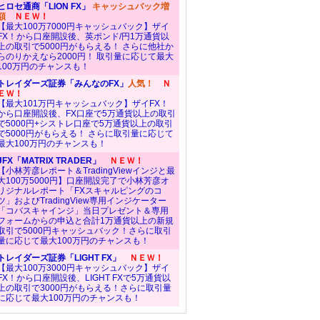
ヒロセ通商「LION FX」
キャッシュバック増
額
ＮＥＷ！
【最大100万7000円キャッシュバック】ザイ
FX！から口座開設後、英ポンド/円1万通貨以
上の取引で5000円がもらえる！ さらに他社か
らのりかえなら2000円！ 取引量に応じて最大
100万円のチャンスも！
トレイダーズ証券「みんなのFX」
人気！
Ｎ
ＥＷ！
【最大101万円キャッシュバック】ザイFX！
から口座開設後、FX口座で5万通貨以上の取引
で5000円+シストレ口座で5万通貨以上の取引
で5000円がもらえる！ さらに取引量に応じて
最大100万円のチャンスも！
JFX「MATRIX TRADER」
ＮＥＷ！
【小林芳彦レポート＆TradingViewインジと最
大100万5000円】口座開設完了で小林芳彦オ
リジナルレポート「FXスキャルピングのコ
ツ」およびTradingView専用インジケーター
「コバスキャインジ」当日プレゼント＆専用
フォームからの申込と合計1万通貨以上の新規
取引で5000円キャッシュバック！さらに取引
量に応じて最大100万円のチャンスも！
トレイダーズ証券「LIGHT FX」
ＮＥＷ！
【最大100万3000円キャッシュバック】ザイ
FX！から口座開設後、LIGHT FXで5万通貨以
上の取引で3000円がもらえる！さらに取引量
に応じて最大100万円のチャンスも！