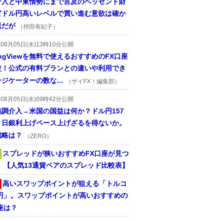
介入と中東情勢にまで言及のベッセント財
官ドル円高いレベルで買い進む意欲は確か
退だが
（持田有紀子）
年08月05日(水)13時10分公開
dingViewを無料で使えるおすすめのFX口座
較！公式の有料プランとの違いや利用でき
ンジケーターの数な…
（ザイFX！編集部）
年08月05日(水)09時42分公開
協調介入→米国の国益は何か？ドル円157
。日銀利上げペース上げざるを得ないか。
戦略は？
（ZERO）
スプレッドが狭いおすすめFX口座が見つ
！ 【人気13通貨ペアのスプレッド比較表】
高いスワップポイントが狙える「トルコ
/円」。スワップポイントが高いおすすめの
座は？