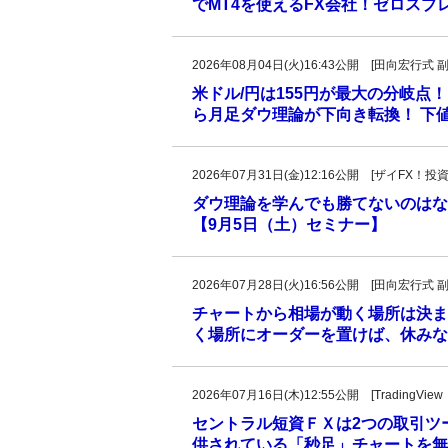
でMT4を使えるFX会社！ゼロスプ
2026年08月04日(火)16:43公開 [田向宏行式 
米ドル/円は155円が最大の分岐点！
ら月足ダウ理論が下向き転換！ 下値
2026年07月31日(金)12:16公開 [ザイFX
ダウ理論を学んでも勝てないのはな
【9月5日（土）セミナー】
2026年07月28日(火)16:56公開 [田向宏行式 
チャートから相場が動く場所は決ま
く場所にオーダーを置けば、休みな
2026年07月16日(木)12:55公開 [Trad
セントラル短資ＦＸは2つの取引ツール
供されている「秒足」チャートを無