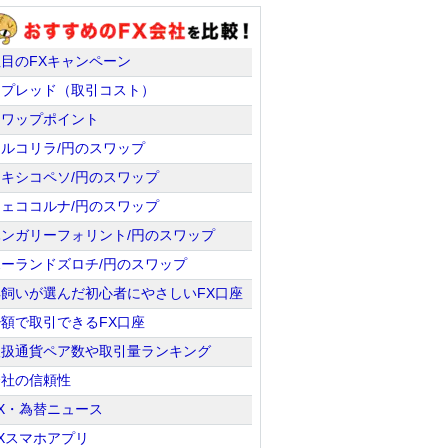
注目のFXキャンペーン
スプレッド（取引コスト）
スワップポイント
トルコリラ/円のスワップ
メキシコペソ/円のスワップ
チェココルナ/円のスワップ
ハンガリーフォリント/円のスワップ
ポーランドズロチ/円のスワップ
羊飼いが選んだ初心者にやさしいFX口座
少額で取引できるFX口座
取扱通貨ペア数や取引量ランキング
会社の信頼性
X・為替ニュース
Xスマホアプリ