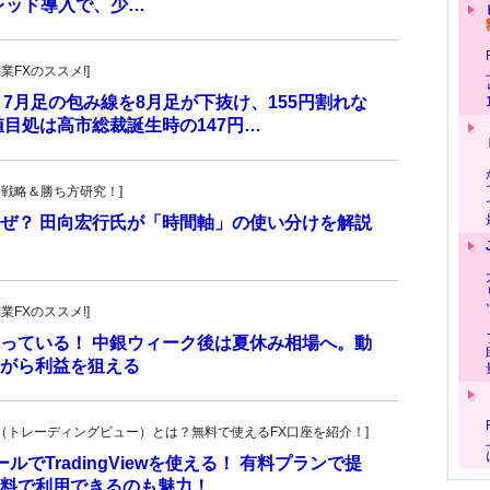
レッド導入で、少…
副業FXのススメ!]
 7月足の包み線を8月足が下抜け、155円割れな
目処は高市総裁誕生時の147円…
！投資戦略＆勝ち方研究！]
ぜ？ 田向宏行氏が「時間軸」の使い分けを解説
副業FXのススメ!]
っている！ 中銀ウィーク後は夏休み相場へ。動
がら利益を狙える
ingView（トレーディングビュー）とは？無料で使えるFX口座を紹介！]
でTradingViewを使える！ 有料プランで提
料で利用できるのも魅力！