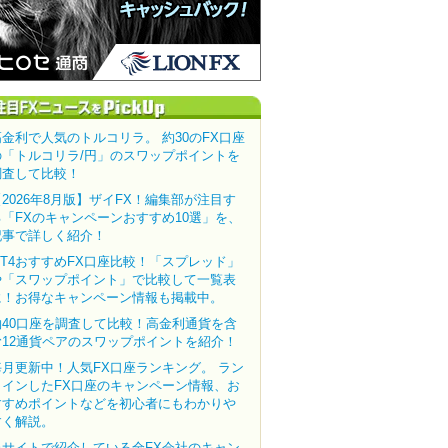
高金利で人気のトルコリラ。 約30のFX口座
の「トルコリラ/円」のスワップポイントを
調査して比較！
【2026年8月版】ザイFX！編集部が注目す
る「FXのキャンペーンおすすめ10選」を、
記事で詳しく紹介！
MT4おすすめFX口座比較！「スプレッド」
や「スワップポイント」で比較して一覧表
に！お得なキャンペーン情報も掲載中。
約40口座を調査して比較！高金利通貨を含
む12通貨ペアのスワップポイントを紹介！
毎月更新中！人気FX口座ランキング。 ラン
クインしたFX口座のキャンペーン情報、お
すすめポイントなどを初心者にもわかりや
すく解説。
当サイトで紹介している全FX会社のキャン