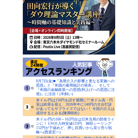
8月7日(金)■『為替介入の影響と更なる実施への
思惑』と『米国の雇用統計の発表』、そして
『米国の金融政策への思惑(利上げへの思惑に注
視)』に注目！(羊飼い)
米ドル/円は150円を試す展開に!? 米ドル高・円
安は終焉を迎え、2026年中に140円の大台打診
があってもサプライズではない！ 今回の介入は
成功するとみる(陳満咲杜)
米ドル/円の160～162円台は日米当局の防衛ライ
ンに！ GW介入時安値155円、神田シーリング
152円が下値めど、押し目買いから戻り売り戦
略へ(西原宏一)