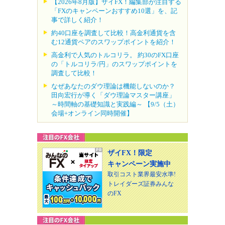
【2026年8月版】ザイFX！編集部が注目する
「FXのキャンペーンおすすめ10選」を、記
事で詳しく紹介！
約40口座を調査して比較！高金利通貨を含
む12通貨ペアのスワップポイントを紹介！
高金利で人気のトルコリラ。 約30のFX口座
の「トルコリラ/円」のスワップポイントを
調査して比較！
なぜあなたのダウ理論は機能しないのか？
田向宏行が導く「ダウ理論マスター講座」
～時間軸の基礎知識と実践編～ 【9/5（土）
会場+オンライン同時開催】
ザイFX！限定
キャンペーン実施中
取引コスト業界最安水準!
トレイダーズ証券みんな
のFX