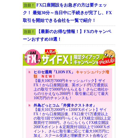
FX口座開設をお急ぎの方は要チェッ
注目！
ク！ 最短30分～当日中に手続きが完了し、FX
取引を開始できる会社を一覧で紹介！
【最新のお得な情報！】FXのキャンペ
注目！
ーンおすすめ10選！
ヒロセ通商「LION FX」
キャッシュバック増
額
ＮＥＷ！
【最大100万7000円キャッシュバック】ザイ
FX！から口座開設後、英ポンド/円1万通貨以
上の取引で5000円がもらえる！ さらに他社か
らのりかえなら2000円！ 取引量に応じて最大
100万円のチャンスも！
外為どっとコム「外貨ネクストネオ」
【最大101万2000円＋1200FXポイント】ザイ
FX！から口座開設後、FX口座で1万通貨以上
の取引1回で5000円+らくらくFX積立1回以上定
期買付で3000円。さらにらくらくFX積立開設
200FXポイント＆定期買付1回以上で1000FXポ
イント。さらに取引量に応じて最大100万円に
加え、スクール受講と理解度テスト合格など