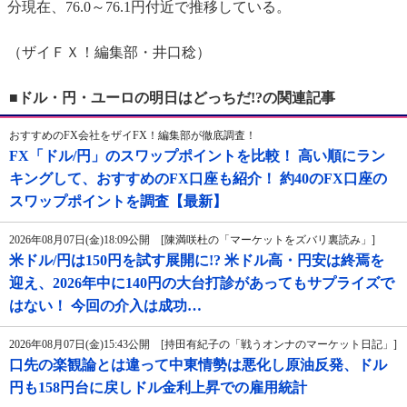
分現在、76.0～76.1円付近で推移している。
（ザイＦＸ！編集部・井口稔）
■ドル・円・ユーロの明日はどっちだ!?の関連記事
おすすめのFX会社をザイFX！編集部が徹底調査！
FX「ドル/円」のスワップポイントを比較！ 高い順にラン
キングして、おすすめのFX口座も紹介！ 約40のFX口座の
スワップポイントを調査【最新】
2026年08月07日(金)18:09公開 [陳満咲杜の「マーケットをズバリ裏読み」]
米ドル/円は150円を試す展開に!? 米ドル高・円安は終焉を
迎え、2026年中に140円の大台打診があってもサプライズで
はない！ 今回の介入は成功…
2026年08月07日(金)15:43公開 [持田有紀子の「戦うオンナのマーケット日記」]
口先の楽観論とは違って中東情勢は悪化し原油反発、ドル
円も158円台に戻しドル金利上昇での雇用統計