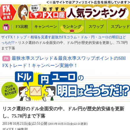
FX比較
キャンペーン
ランキング
スワップ
スプレッド
ザイFX！トップ
>
相場を見通す超強力FXコラム
>
ドル・円・ユーロの明日はど
っちだ!?
> リスク選好のドル全面安の中、ドル/円が歴史的安値を更新し、75.78円
まで下落
最狭水準スプレッド＆最良水準スワップポイントのSBI
FXトレード！キャンペーン実施中！
リスク選好のドル全面安の中、ドル/円が
歴史的安値を更新
し、75.78円まで下落
2011年10月21日(金)22:51公開
[2011年10月21日(金)22:51更新]
ザイFX！編集部