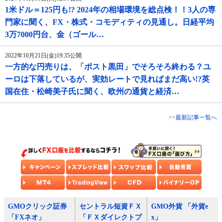
1米ドル＝125円も!? 2024年の相場環境を総点検！！3人の専
門家に聞く、FX・株式・コモディティの見通し。日経平均
3万7000円台、金（ゴール…
2022年10月21日(金)19:35公開
一方的な円売りは、「ポスト黒田」でそろそろ終わる？ユ
ーロは下落しているが、実効レートで見ればまだ高い!?英
国在住・松崎美子氏に聞く、欧州の通貨と経済…
>>最新記事一覧へ
GMOクリック証券
セントラル短資ＦＸ
GMO外貨 「外貨e
「FXネオ」
「ＦＸダイレクトプ
x」