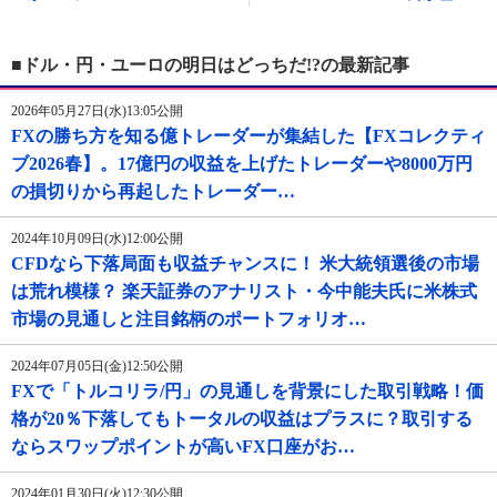
■ドル・円・ユーロの明日はどっちだ!?の最新記事
2026年05月27日(水)13:05公開
FXの勝ち方を知る億トレーダーが集結した【FXコレクティ
ブ2026春】。17億円の収益を上げたトレーダーや8000万円
の損切りから再起したトレーダー…
2024年10月09日(水)12:00公開
CFDなら下落局面も収益チャンスに！ 米大統領選後の市場
は荒れ模様？ 楽天証券のアナリスト・今中能夫氏に米株式
市場の見通しと注目銘柄のポートフォリオ…
2024年07月05日(金)12:50公開
FXで「トルコリラ/円」の見通しを背景にした取引戦略！価
格が20％下落してもトータルの収益はプラスに？取引する
ならスワップポイントが高いFX口座がお…
2024年01月30日(火)12:30公開