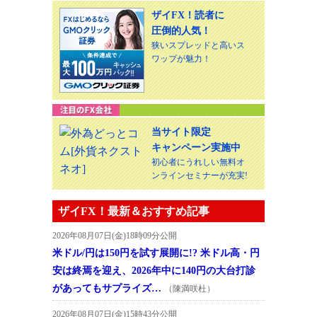
ザイFX！読者に
圧倒的人気！
狭いスプレッドと高いス
ワップが魅力！
当サイト限定
キャンペーン実施中
初心者にうれしい無料オ
ンラインセミナーが充実!
ザイFX！最新＆おすすめ記事
2026年08月07日(金)18時09分公開
米ドル/円は150円を試す展開に!? 米ドル高・円
安は終焉を迎え、2026年中に140円の大台打診
があってもサプライズ…
（陳満咲杜）
2026年08月07日(金)15時43分公開