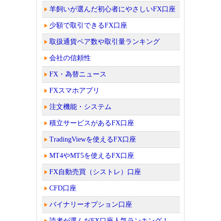
羊飼いが選んだ初心者にやさしいFX口座
少額で取引できるFX口座
取扱通貨ペア数や取引量ランキング
会社の信頼性
FX・為替ニュース
FXスマホアプリ
注文機能・システム
積立サービスがあるFX口座
TradingViewを使えるFX口座
MT4やMT5を使えるFX口座
FX自動売買（シストレ）口座
CFD口座
バイナリーオプション口座
読者が選んだFX口座人気ランキング！