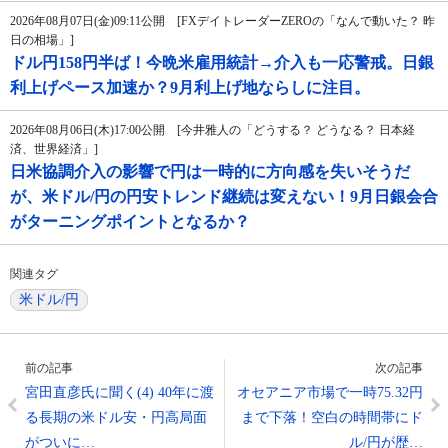
2026年08月07日(金)09:11公開 [FXデイトレーダーZEROの「なんで動いた？ 昨
日の相場」]
ドル円158円半ば！今晩米雇用統計→介入も一応警戒。日銀
利上げペース加速か？9月利上げ地ならしに注目。
2026年08月06日(木)17:00公開 [今井雅人の「どうする？ どうなる？ 日本経
済、世界経済」]
日米協調介入の影響で円は一時的に方向感を失いそうだ
が、米ドル/円の円安トレンド継続は変えない！9月日銀会合
がターニングポイントとなるか？
関連タグ
米ドル/円
前の記事
次の記事
宮田直彦氏に聞く(4) 40年に渡
オセアニア市場で一時75.32円
る長期の米ドル安・円高局面
まで下落！空白の時間帯にド
がついに…
ル/円が歴…