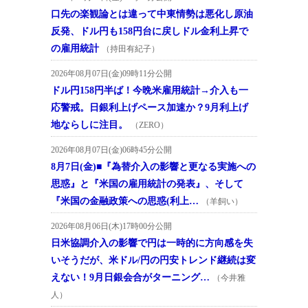
口先の楽観論とは違って中東情勢は悪化し原油
反発、ドル円も158円台に戻しドル金利上昇で
の雇用統計
（持田有紀子）
2026年08月07日(金)09時11分公開
ドル円158円半ば！今晩米雇用統計→介入も一
応警戒。日銀利上げペース加速か？9月利上げ
地ならしに注目。
（ZERO）
2026年08月07日(金)06時45分公開
8月7日(金)■『為替介入の影響と更なる実施への
思惑』と『米国の雇用統計の発表』、そして
『米国の金融政策への思惑(利上…
（羊飼い）
2026年08月06日(木)17時00分公開
日米協調介入の影響で円は一時的に方向感を失
いそうだが、米ドル/円の円安トレンド継続は変
えない！9月日銀会合がターニング…
（今井雅
人）