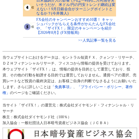
日米協調介入の影響で円は一時的に方向感を失
いそうだが、米ドル/円の円安トレンド継続は変
えない！9月日銀会合がターニングポイントと
なるか？(今井雅人)
FX会社のキャンペーンおすすめ10選！ キャッ
シュバックがもらえる条件がかんたんなFX会社
や、「ザイFX！」限定のキャンペーンを紹介
【2026年8月】(FX情報局)
>>人気記事一覧を見る
当ウェブサイトにおけるデータは、セントラル短資ＦＸ、クォンツ・リサーチ、
ＤＺＨフィナンシャルリサーチ、フィスコから情報の提供を受けております。
本ウェブサイト「ザイFX！」は、情報の提供を目的として運営しており、投
資、その他の行動を勧誘する目的では運営しておりません。通貨ペアの選択、売
買レートなど投資の最終決定は、お客様ご自身の判断でなさるようにお願いいた
します。さらに詳しいことは
「免責事項」
、
「プライバシー・ポリシー、著作
権」
のページをご確認ください。
当サイト「ザイFX！」の運営元：株式会社ダイヤモンド・フィナンシャル・リ
サーチ
株主：株式会社ダイヤモンド社（100％）
加入協会：一般社団法人日本暗号資産ビジネス協会（ＪＣＢＡ）