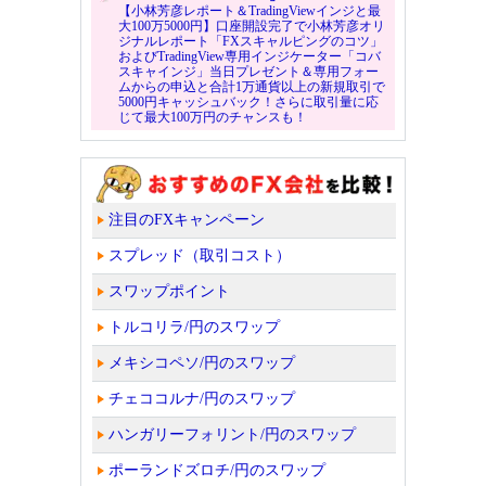
【小林芳彦レポート＆TradingViewインジと最
大100万5000円】口座開設完了で小林芳彦オリ
ジナルレポート「FXスキャルピングのコツ」
およびTradingView専用インジケーター「コバ
スキャインジ」当日プレゼント＆専用フォー
ムからの申込と合計1万通貨以上の新規取引で
5000円キャッシュバック！さらに取引量に応
じて最大100万円のチャンスも！
注目のFXキャンペーン
スプレッド（取引コスト）
スワップポイント
トルコリラ/円のスワップ
メキシコペソ/円のスワップ
チェココルナ/円のスワップ
ハンガリーフォリント/円のスワップ
ポーランドズロチ/円のスワップ