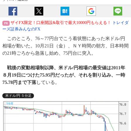
ザイFX限定！口座開設&取引で最大10000円もらえる！
トレイダ
ーズ証券みんなのFX
このところ、76～77円台でこう着状態にあった米ドル/円
相場が動いた。10月21日（金）、ＮＹ時間の朝方、日本時間
の21時ごろから急落し始め、75円台に突入。
戦後の変動相場制以降、米ドル/円相場の最安値は2011年
８月19日につけた75.95円だったが、それを割り込み、一時
75.78円まで下落
している。
米ドル/円 ５分足