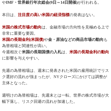
や
IMF・世界銀行年次総会(9日～14日開催)
が行われる。
本日は、
注目度の高い米国の経済指標
の発表はない。
米国の株式市場の動向
は、金融市場の方向性を見極める上で
非常に重要な要因。
米国の長期金利(米国債)
や
金・原油などの商品市場の動向
も
為替相場と関連性が高い。
今週相次ぐ
米国の長期国債の入札
は、
米国の長期金利の動向
に影響を与えやすい。
先週の為替相場は、週末に発表された米国の雇用統計でリス
ク選好の流れが強まったが、NYクローズにかけては調整が
主体となった。
週明けの為替相場は、先週末とは一転、世界の株式市場が大
幅下落し、リスク回避の流れが加速した。