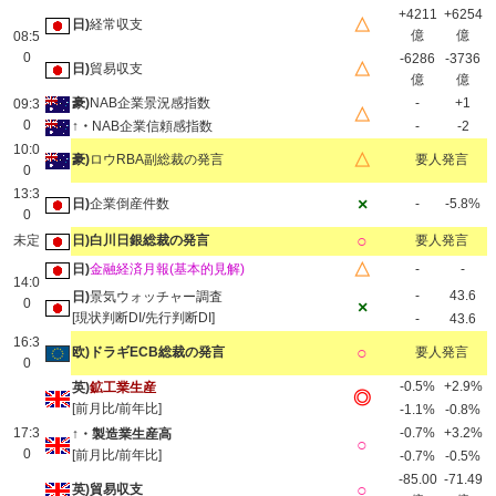
+4211
+6254
△
日)
経常収支
億
億
08:5
0
-6286
-3736
△
日)
貿易収支
億
億
豪)
NAB企業景況感指数
-
+1
09:3
△
0
↑・
NAB企業信頼感指数
-
-2
10:0
△
豪)
ロウRBA副総裁の発言
要人発言
0
13:3
×
日)
企業倒産件数
-
-5.8%
0
○
未定
日)白川日銀総裁の発言
要人発言
△
日)
金融経済月報(基本的見解)
-
-
14:0
-
43.6
日)
景気ウォッチャー調査
0
×
[現状判断DI/先行判断DI]
-
43.6
16:3
○
欧)ドラギECB総裁の発言
要人発言
0
-0.5%
+2.9%
英)
鉱工業生産
◎
[前月比/前年比]
-1.1%
-0.8%
17:3
-0.7%
+3.2%
↑・製造業生産高
○
0
[前月比/前年比]
-0.7%
-0.5%
-85.00
-71.49
○
英)貿易収支