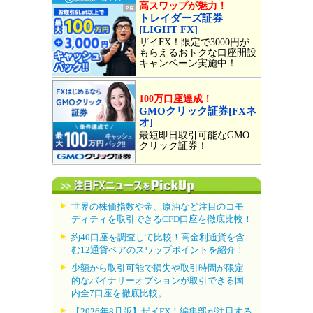
高スワップが魅力！
トレイダーズ証券
[LIGHT FX]
ザイFX！限定で3000円が
もらえるおトクな口座開設
キャンペーン実施中！
100万口座達成！
GMOクリック証券[FXネ
オ]
最短即日取引可能なGMO
クリック証券！
世界の株価指数や金、原油など注目のコモ
ディティを取引できるCFD口座を徹底比較！
約40口座を調査して比較！高金利通貨を含
む12通貨ペアのスワップポイントを紹介！
少額から取引可能で損失や取引時間が限定
的なバイナリーオプションが取引できる国
内全7口座を徹底比較。
【2026年8月版】ザイFX！編集部が注目する