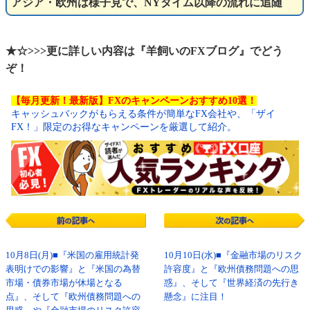
アジア・欧州は様子見で、NYタイム以降の流れに追随
★☆>>>更に詳しい内容は『羊飼いのFXブログ』でどう
ぞ！
【毎月更新！最新版】FXのキャンペーンおすすめ10選！
キャッシュバックがもらえる条件が簡単なFX会社や、「ザイ
FX！」限定のお得なキャンペーンを厳選して紹介。
10月8日(月)■『米国の雇用統計発
10月10日(水)■『金融市場のリスク
表明けでの影響』と『米国の為替
許容度』と『欧州債務問題への思
市場・債券市場が休場となる
惑』、そして『世界経済の先行き
点』、そして『欧州債務問題への
懸念』に注目！