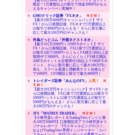
限定！1万通貨以上の取引で現金3000円がもら
えるキャンペーン実施中！
GMOクリック証券「FXネオ」
ＮＥＷ！
【最大100万4000円キャッシュバック】ザイ
FX！から口座開設後、FXネオで1万通貨以上
の取引で4000円がもらえる！ さらに取引量に
応じて最大100万円のチャンスも！
外為どっとコム「外貨ネクストネオ」
【最大101万2000円＋1200FXポイント】ザイ
FX！から口座開設後、FX口座で1万通貨以上
の取引1回で5000円+らくらくFX積立1回以上定
期買付で3000円。さらにらくらくFX積立開設
200FXポイント＆定期買付1回以上で1000FXポ
イント。さらに取引量に応じて最大100万円に
加え、スクール受講と理解度テスト合格など
で1000円、CFD開設と取引で最大4000円！
トレイダーズ証券「みんなのFX」
人気！
Ｎ
ＥＷ！
【最大101万円キャッシュバック】ザイFX！か
ら口座開設後、FX口座で5万通貨以上の取引で
5000円+シストレ口座で5万通貨以上の取引で
5000円がもらえる！ さらに取引量に応じて最
大100万円のチャンスも！
JFX「MATRIX TRADER」
ＮＥＷ！
【小林芳彦レポート＆TradingViewインジと最
大100万5000円】口座開設完了で小林芳彦オリ
ジナルレポート「FXスキャルピングのコツ」
およびTradingView専用インジケーター「コバ
スキャインジ」当日プレゼント＆専用フォー