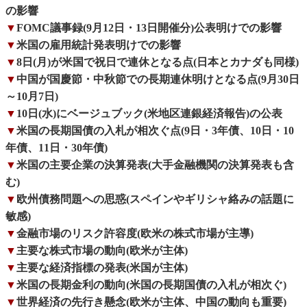
の影響
▼
FOMC議事録(9月12日・13日開催分)公表明けでの影響
▼
米国の雇用統計発表明けでの影響
▼
8日(月)が米国で祝日で連休となる点(日本とカナダも同様)
▼
中国が国慶節・中秋節での長期連休明けとなる点(9月30日
～10月7日)
▼
10日(水)にベージュブック(米地区連銀経済報告)の公表
▼
米国の長期国債の入札が相次ぐ点(9日・3年債、10日・10
年債、11日・30年債)
▼
米国の主要企業の決算発表(大手金融機関の決算発表も含
む)
▼
欧州債務問題への思惑(スペインやギリシャ絡みの話題に
敏感)
▼
金融市場のリスク許容度(欧米の株式市場が主導)
▼
主要な株式市場の動向(欧米が主体)
▼
主要な経済指標の発表(米国が主体)
▼
米国の長期金利の動向(米国の長期国債の入札が相次ぐ)
▼
世界経済の先行き懸念(欧米が主体、中国の動向も重要)