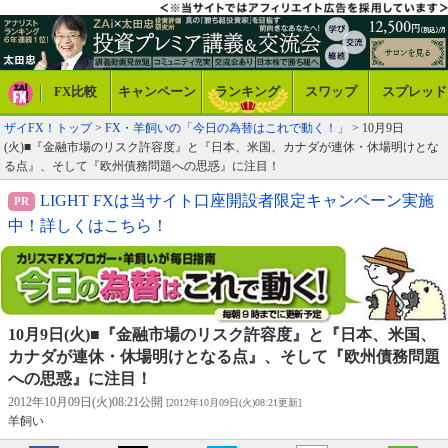
FX比較
キャンペーン
ランキング
スワップ
スプレッド
ザイFX！トップ
>
FX・羊飼いの「今日の為替はこれで動く！」
> 10月9日
(火)■『金融市場のリスク許容度』と『日本、米国、カナダが連休・休場明けとな
る点』、そして『欧州債務問題への思惑』に注目！
LIGHT FXは当サイト口座開設者限定キャンペーン実施
中！詳しくはこちら！
10月9日(火)■『金融市場のリスク許容度』と『日本、米国、
カナダが連休・休場明けとなる点』、そして『欧州債務問題
への思惑』に注目！
2012年10月09日(火)08:21公開
[2012年10月09日(火)08:21更新]
羊飼い