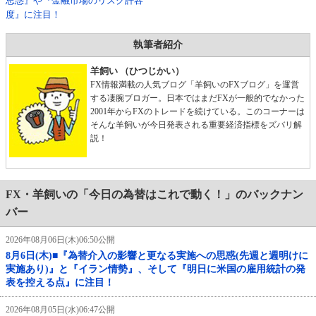
思惑』や『金融市場のリスク許容
度』に注目！
執筆者紹介
羊飼い （ひつじかい）
FX情報満載の人気ブログ「羊飼いのFXブログ」を運営
する凄腕ブロガー。日本ではまだFXが一般的でなかった
2001年からFXのトレードを続けている。このコーナーは
そんな羊飼いが今日発表される重要経済指標をズバリ解
説！
FX・羊飼いの「今日の為替はこれで動く！」のバックナン
バー
2026年08月06日(木)06:50公開
8月6日(木)■『為替介入の影響と更なる実施への思惑(先週と週明けに
実施あり)』と『イラン情勢』、そして『明日に米国の雇用統計の発
表を控える点』に注目！
2026年08月05日(水)06:47公開