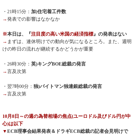
・21時15分：
加)住宅着工件数
→
発表での影響はなかなか
※
本日は、『
注目度の高い米国の経済指標
』の発表はない
→
まずは、連休明けでの動向が気になるところ。また、週明
けの昨日の流れが継続するかどうかが重要
・26時30分：
英)キングBOE総裁の発言
→
言及次第
・翌7時00分：
独)バイトマン独連銀総裁の発言
→
言及次第
10月8日～の週の為替相場の焦点(ユーロドル及びドル円が中
心)は以下
▼
ECB理事会結果発表＆ドラギECB総裁の記者会見明けで