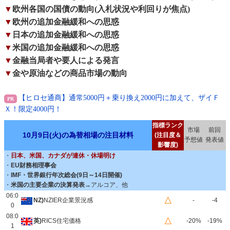
▼
欧州各国の国債の動向(入札状況や利回りが焦点)
▼
欧州の追加金融緩和への思惑
▼
日本の追加金融緩和への思惑
▼
米国の追加金融緩和への思惑
▼
金融当局者や要人による発言
▼
金や原油などの商品市場の動向
【ヒロセ通商】通常5000円＋乗り換え2000円に加えて、ザイＦ
Ｘ！限定4000円！
指標ランク
市場
前回
10月9日(火)の為替相場の注目材料
(注目度＆
予想値
発表値
影響度)
・
日本、米国、カナダが連休・休場明け
・
EU財務相理事会
・
IMF・世界銀行年次総会(9日～14日開催)
・
米国の主要企業の決算発表→
アルコア、他
06:0
△
NZ)
NZIER企業景況感
-
-4
0
08:0
△
英)
RICS住宅価格
-20%
-19%
1