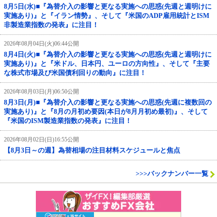
8月5日(水)■『為替介入の影響と更なる実施への思惑(先週と週明けに
実施あり)』と『イラン情勢』、そして『米国のADP雇用統計とISM
非製造業指数の発表』に注目！
2026年08月04日(火)06:44公開
8月4日(火)■『為替介入の影響と更なる実施への思惑(先週と週明けに
実施あり)』と『米ドル、日本円、ユーロの方向性』、そして『主要
な株式市場及び米国債利回りの動向』に注目！
2026年08月03日(月)06:50公開
8月3日(月)■『為替介入の影響と更なる実施への思惑(先週に複数回の
実施あり)』と『8月の月初め要因(本日が8月月初め最初)』、そして
『米国のISM製造業指数の発表』に注目！
2026年08月02日(日)16:55公開
【8月3日～の週】為替相場の注目材料スケジュールと焦点
>>>バックナンバー一覧