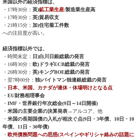
米国以外の経済指標は、
・17時30分：
英)
鉱工業生産
/
製造業生産高
・17時30分：
英)貿易収支
・21時15分：
加)住宅着工件数
への注目度が高い。
経済指標以外では、
・時間未定：
日)白川日銀総裁の発言
・16時30分：
欧)ドラギECB総裁の発言
・26時30分：
英)キングBOE総裁の発言
・翌7時00分：
独)バイトマン独連銀総裁の発言
・
日本、米国、カナダが連休・休場明けとなる点
・
EU財務相理事会
・
IMF・世界銀行年次総会(9日～14日開催)
・
米国の主要企業の決算発表→
アルコア、他
・
米国の長期国債の入札が相次ぐ点(9日・3年債、10日・10
年債、11日・30年債)
・
欧州債務問題への思惑(スペインやギリシャ絡みの話題に