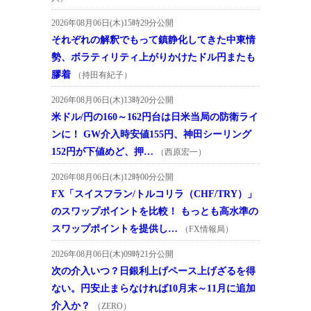
2026年08月06日(木)15時29分公開
それぞれの解釈でもって鎮静化してきた中東情
勢、ボラティリティ上がりかけたドル円またも
膠着
（持田有紀子）
2026年08月06日(木)13時20分公開
米ドル/円の160～162円台は日米当局の防衛ライ
ンに！ GW介入時安値155円、神田シーリング
152円が下値めど、押…
（西原宏一）
2026年08月06日(木)12時00分公開
FX「スイスフラン/トルコリラ（CHF/TRY）」
のスワップポイントを比較！ もっとも高水準の
スワップポイントを提供し…
（FX情報局）
2026年08月06日(木)09時21分公開
次の介入いつ？日銀利上げペース上げざるを得
ない。円安止まらなければ10月末～11月に追加
介入か？
（ZERO）