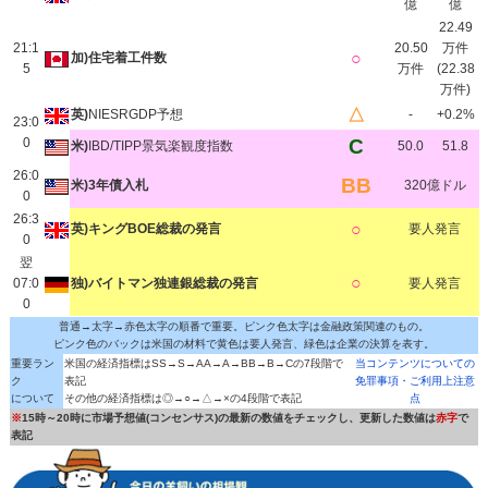
億
億
22.49
21:1
20.50
万件
○
加)住宅着工件数
5
万件
(22.38
万件)
△
英)
NIESRGDP予想
-
+0.2%
23:0
0
C
米)
IBD/TIPP景気楽観度指数
50.0
51.8
26:0
BB
米)3年債入札
320億ドル
0
26:3
○
英)キングBOE総裁の発言
要人発言
0
翌
○
07:0
独)バイトマン独連銀総裁の発言
要人発言
0
普通→太字→赤色太字の順番で重要。ピンク色太字は金融政策関連のもの。
ピンク色のバックは米国の材料で黄色は要人発言、緑色は企業の決算を表す。
重要ラン
米国の経済指標はSS→S→AA→A→BB→B→Cの7段階で
当コンテンツについての
ク
表記
免罪事項・ご利用上注意
について
その他の経済指標は◎→○→△→×の4段階で表記
点
※
15時～20時に市場予想値(コンセンサス)の最新の数値をチェックし、更新した数値は
赤字
で
表記