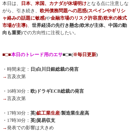
本日は、
日本、米国、カナダが休場明け
となる点に注意しな
がら、引き続き、
欧州債務問題への思惑(スペインやギリシ
ャ絡みの話題に敏感)
や
金融市場のリスク許容度(欧米の株式
市場が主導)
、
世界経済の先行き懸念(欧米が主体、中国の動
向も重要)
での方向性に注視したい。
■□■
本日のトレード用のエサ
■□■(
※毎日更新
)
・時間未定：
日)白川日銀総裁の発言
→
言及次第
・16時30分：
欧)ドラギECB総裁の発言
→
言及次第
・17時30分：
英)
鉱工業生産
/
製造業生産高
・17時30分：
英)貿易収支
→
発表での影響は大きめ