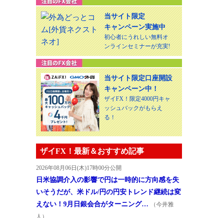
当サイト限定
キャンペーン実施中
初心者にうれしい無料オ
ンラインセミナーが充実!
当サイト限定口座開設
キャンペーン中！
ザイFX！限定4000円キャ
ッシュバックがもらえ
る！
ザイFX！最新＆おすすめ記事
2026年08月06日(木)17時00分公開
日米協調介入の影響で円は一時的に方向感を失
いそうだが、米ドル/円の円安トレンド継続は変
えない！9月日銀会合がターニング…
（今井雅
人）