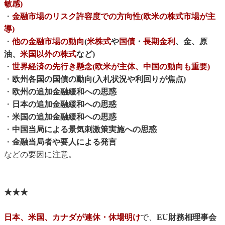
敏感)
・
金融市場のリスク許容度での方向性(欧米の株式市場が主
導)
・
他の金融市場の動向
(
米株式
や
国債
・
長期金利
、金、原
油、
米国以外の株式
など)
・
世界経済の先行き懸念(欧米が主体、中国の動向も重要)
・
欧州各国の国債の動向(入札状況や利回りが焦点)
・
欧州の追加金融緩和への思惑
・
日本の追加金融緩和への思惑
・
米国の追加金融緩和への思惑
・
中国当局による景気刺激策実施への思惑
・
金融当局者や要人による発言
などの要因に注意。
★★★
日本、米国、カナダが連休・休場明け
で、
EU財務相理事会