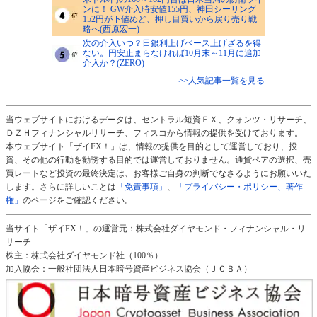
ンに！ GW介入時安値155円、神田シーリング
152円が下値めど、押し目買いから戻り売り戦
略へ(西原宏一)
次の介入いつ？日銀利上げペース上げざるを得
ない。円安止まらなければ10月末～11月に追加
介入か？(ZERO)
>>人気記事一覧を見る
当ウェブサイトにおけるデータは、セントラル短資ＦＸ、クォンツ・リサーチ、
ＤＺＨフィナンシャルリサーチ、フィスコから情報の提供を受けております。
本ウェブサイト「ザイFX！」は、情報の提供を目的として運営しており、投
資、その他の行動を勧誘する目的では運営しておりません。通貨ペアの選択、売
買レートなど投資の最終決定は、お客様ご自身の判断でなさるようにお願いいた
します。さらに詳しいことは
「免責事項」
、
「プライバシー・ポリシー、著作
権」
のページをご確認ください。
当サイト「ザイFX！」の運営元：株式会社ダイヤモンド・フィナンシャル・リ
サーチ
株主：株式会社ダイヤモンド社（100％）
加入協会：一般社団法人日本暗号資産ビジネス協会（ＪＣＢＡ）