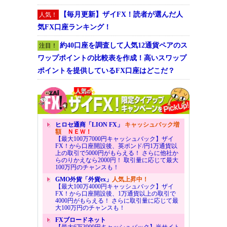
【毎月更新】ザイFX！読者が選んだ人
人気！
気FX口座ランキング！
約40口座を調査して人気12通貨ペアのス
注目！
ワップポイントの比較表を作成！高いスワップ
ポイントを提供しているFX口座はどこだ？
ヒロセ通商「LION FX」
キャッシュバック増
額
ＮＥＷ！
【最大100万7000円キャッシュバック】ザイ
FX！から口座開設後、英ポンド/円1万通貨以
上の取引で5000円がもらえる！ さらに他社か
らのりかえなら2000円！ 取引量に応じて最大
100万円のチャンスも！
GMO外貨「外貨ex」
人気上昇中！
【最大100万4000円キャッシュバック】ザイ
FX！から口座開設後、1万通貨以上の取引で
4000円がもらえる！ さらに取引量に応じて最
大100万円のチャンスも！
FXブロードネット
【最大6万3000円キャッシュバック】当サイト