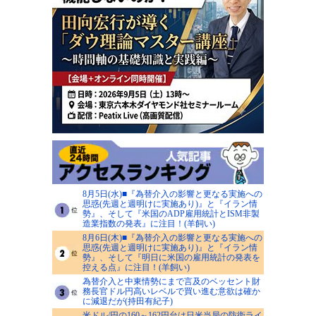
8月5日(水)■『為替介入の影響と更なる実施への
思惑(先週と週明けに実施あり)』と『イラン情
勢』、そして『米国のADP雇用統計とISM非製
造業指数の発表』に注目！(羊飼い)
8月6日(木)■『為替介入の影響と更なる実施への
思惑(先週と週明けに実施あり)』と『イラン情
勢』、そして『明日に米国の雇用統計の発表を
控える点』に注目！(羊飼い)
為替介入と中東情勢にまで言及のベッセント財
務長官ドル円高いレベルで買い進む意欲は確か
に減退だが(持田有紀子)
米ドル/円の160～162円台は日米当局の防衛ライ