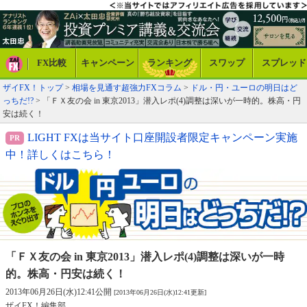
FX比較
キャンペーン
ランキング
スワップ
スプレッド
ザイFX！トップ
>
相場を見通す超強力FXコラム
>
ドル・円・ユーロの明日はど
っちだ!?
> 「ＦＸ友の会 in 東京2013」潜入レポ(4)調整は深いが一時的。株高・円
安は続く！
LIGHT FXは当サイト口座開設者限定キャンペーン実施
中！詳しくはこちら！
「ＦＸ友の会 in 東京2013」潜入レポ(4)
調整は深いが一時
的。株高・円安は続く！
2013年06月26日(水)12:41公開
[2013年06月26日(水)12:41更新]
ザイFX！編集部