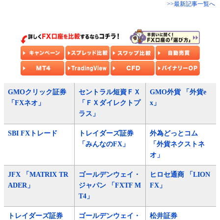
>>最新記事一覧へ
GMOクリック証券
セントラル短資ＦＸ
GMO外貨 「外貨e
「FXネオ」
「ＦＸダイレクトプ
x」
ラス」
SBI FXトレード
トレイダーズ証券
外為どっとコム
「みんなのFX」
「外貨ネクストネ
オ」
JFX 「MATRIX TR
ゴールデンウェイ・
ヒロセ通商 「LION
ADER」
ジャパン 「FXTF M
FX」
T4」
トレイダーズ証券
ゴールデンウェイ・
松井証券