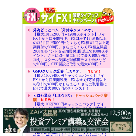
外為どっとコム「外貨ネクストネオ」
【最大101万2000円＋1200FXポイント】ザイ
FX！から口座開設後、FX口座で1万通貨以上
の取引1回で5000円+らくらくFX積立1回以上定
期買付で3000円。さらにらくらくFX積立開設
200FXポイント＆定期買付1回以上で1000FXポ
イント。さらに取引量に応じて最大100万円に
加え、スクール受講と理解度テスト合格など
で1000円、CFD開設と取引で最大4000円！
GMOクリック証券「FXネオ」
ＮＥＷ！
【最大100万4000円キャッシュバック】ザイ
FX！から口座開設後、FXネオで1万通貨以上
の取引で4000円がもらえる！ さらに取引量に
応じて最大100万円のチャンスも！
ヒロセ通商「LION FX」
キャッシュバック増
額
ＮＥＷ！
【最大100万7000円キャッシュバック】ザイ
FX！から口座開設後、英ポンド/円1万通貨以
上の取引で5000円がもらえる！ さらに他社か
らのりかえなら2000円！ 取引量に応じて最大
100万円のチャンスも！
FXブロードネット
【最大6万3000円キャッシュバック】当サイト