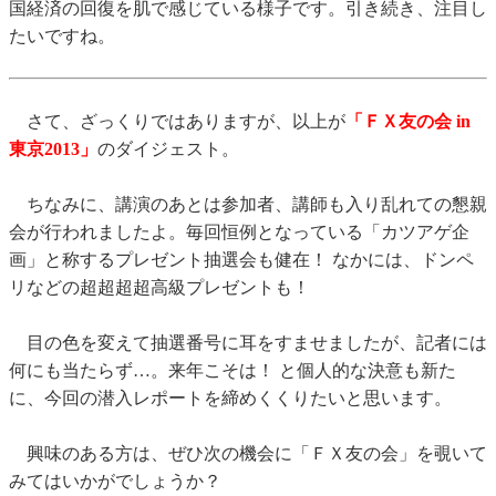
国経済の回復を肌で感じている様子です。引き続き、注目し
たいですね。
さて、ざっくりではありますが、以上が
「ＦＸ友の会 in
東京2013」
のダイジェスト。
ちなみに、講演のあとは参加者、講師も入り乱れての懇親
会が行われましたよ。毎回恒例となっている「カツアゲ企
画」と称するプレゼント抽選会も健在！ なかには、ドンペ
リなどの超超超超高級プレゼントも！
目の色を変えて抽選番号に耳をすませましたが、記者には
何にも当たらず…。来年こそは！ と個人的な決意も新た
に、今回の潜入レポートを締めくくりたいと思います。
興味のある方は、ぜひ次の機会に「ＦＸ友の会」を覗いて
みてはいかがでしょうか？