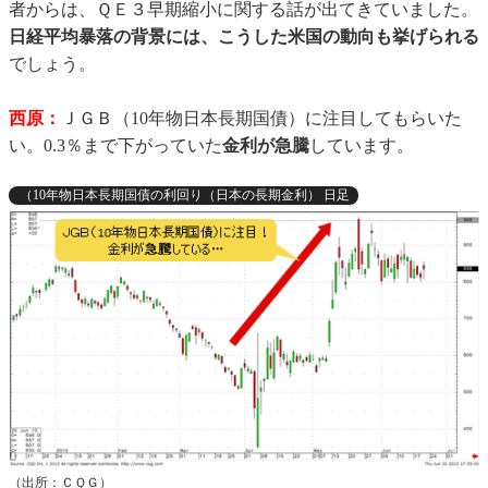
者からは、ＱＥ３早期縮小に関する話が出てきていました。
日経平均暴落の背景には、こうした米国の動向も挙げられる
でしょう。
西原：
ＪＧＢ（10年物日本長期国債）に注目してもらいた
い。0.3％まで下がっていた
金利が急騰
しています。
（10年物日本長期国債の利回り（日本の長期金利） 日足
（出所：ＣＱＧ）