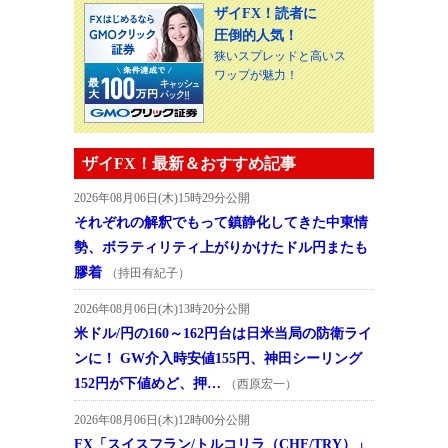
ザイFX！読者に
圧倒的人気！
狭いスプレッドと高いス
ワップが魅力！
ザイFX！最新＆おすすめ記事
2026年08月06日(木)15時29分公開
それぞれの解釈でもって鎮静化してきた中東情
勢、ボラティリティ上がりかけたドル円またも
膠着
（持田有紀子）
2026年08月06日(木)13時20分公開
米ドル/円の160～162円台は日米当局の防衛ライ
ンに！ GW介入時安値155円、神田シーリング
152円が下値めど、押…
（西原宏一）
2026年08月06日(木)12時00分公開
FX「スイスフラン/トルコリラ（CHF/TRY）」