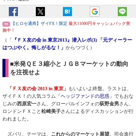
【ヒロセ通商】ザイFX！限定
最大11000円キャッシュバック実
施中！
（「
『ＦＸ友の会 in 東京2013』潜入レポ(3) 「元ディーラー
はつぶやく。悔しがるな！」
からつづく）
■米発ＱＥ３縮小とＪＧＢマーケットの動向
を注視せよ
「ＦＸ友の会 2013 in 東京」
もいよいよ終盤。ラストは、
ザイＦＸ！の人気コラム
「ヘッジファンドの思惑」
でもおな
じみの
西原宏一
さん、グローバルインフォの
荻野金男
さん、
ロンドンＦＸこと
松崎美子
さんによるディスカッションが行
われました。
ズバリ、テーマは、
これからのマーケット展望
。司会進行