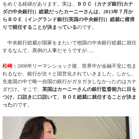
をめぐる経緯があります。実は、
ＢＯＣ（カナダ銀行[カナ
ダの中央銀行]）総裁だったカーニーさんは、2013年７月か
らＢＯＥ（イングランド銀行[英国の中央銀行]）総裁に横滑
りで就任することが決まっている
のです。
中央銀行総裁が国家をまたいで他国の中央銀行総裁に就任
するなんて、異例の人事だそうですが…。
松崎：
2008年リーマンショック後、世界中が金融不安に包ま
れるなか、銀行が次々と国営化されていきました。しかし、
先進国の中で唯一自国の銀行がガタガタしなかったのはカナ
ダだけ。そこで、
英国はカーニーさんの銀行監督能力に目を
つけ、口説きに口説いて、ＢＯＥ総裁に就任することが決ま
った
のです。