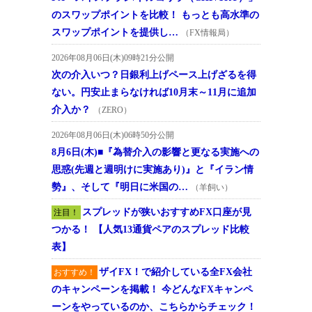
のスワップポイントを比較！ もっとも高水準の
スワップポイントを提供し…
（FX情報局）
2026年08月06日(木)09時21分公開
次の介入いつ？日銀利上げペース上げざるを得
ない。円安止まらなければ10月末～11月に追加
介入か？
（ZERO）
2026年08月06日(木)06時50分公開
8月6日(木)■『為替介入の影響と更なる実施への
思惑(先週と週明けに実施あり)』と『イラン情
勢』、そして『明日に米国の…
（羊飼い）
スプレッドが狭いおすすめFX口座が見
注目！
つかる！ 【人気13通貨ペアのスプレッド比較
表】
ザイFX！で紹介している全FX会社
おすすめ！
のキャンペーンを掲載！ 今どんなFXキャンペ
ーンをやっているのか、こちらからチェック！