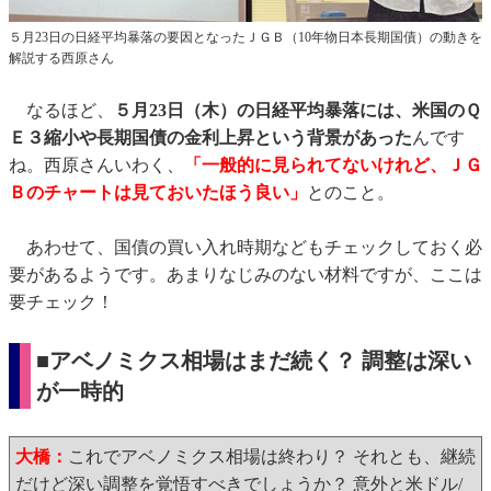
５月23日の日経平均暴落の要因となったＪＧＢ（10年物日本長期国債）の動きを
解説する西原さん
なるほど、
５月23日（木）の日経平均暴落には、米国のＱ
Ｅ３縮小や長期国債の金利上昇という背景があった
んです
ね。西原さんいわく、
「一般的に見られてないけれど、ＪＧ
Ｂのチャートは見ておいたほう良い」
とのこと。
あわせて、国債の買い入れ時期などもチェックしておく必
要があるようです。あまりなじみのない材料ですが、ここは
要チェック！
■アベノミクス相場はまだ続く？ 調整は深い
が一時的
大橋：
これでアベノミクス相場は終わり？ それとも、継続
だけど深い調整を覚悟すべきでしょうか？ 意外と米ドル/