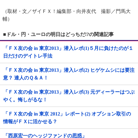
（取材・文／ザイＦＸ！編集部・向井友代 撮影／門馬大
輔）
■ドル・円・ユーロの明日はどっちだ!?の関連記事
「ＦＸ友の会 in 東京2013」潜入レポ(1)５月に負けたのが１
日だけのデイトレ手法
「ＦＸ友の会 in 東京2013」潜入レポ(2) ヒゲケムシには要注
意？ 達人のＱ＆Ａ！
「ＦＸ友の会 in 東京2013」潜入レポ(3) 元ディーラーはつぶ
やく。悔しがるな！
「ＦＸ友の会 in 東京 2012」レポート(2) オプション取引の
情報がＦＸに活かせる？
「西原宏一のヘッジファンドの思惑」