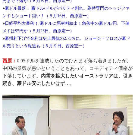
円まで下落か（６月６日、西原宏一）
●
豪ドル暴落！ 豪ドル/ドルがパリティ割れ。為替専門のヘッジファ
ンドもショート狙い！（５月16日、西原宏一）
●
日経平均大暴落！ 豪ドルに悪材料続出！急落中の豪ドル/円、下値
メドは95円か（５月23日、西原宏一）
●
豪州利下げで金利は史上最低の2.75％に。ジョージ・ソロスが豪ド
ル売りという報道も（５月９日、西原宏一）
西原：
0.95ドルを達成したのでひとまず落ち着きましたが、
中国の景気が悪いということもあって、コモディティ価格が
下落しています。
内需を拡大したいオーストラリアは、引き
続き、豪ドル安にしたい
はず…。