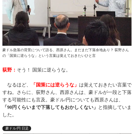
豪ドル急落の背景について語る、西原さん。まだまだ下落余地あり？ 荻野さん
の「国策に逆らうな」という言葉は覚えておきたいひと言
荻野：
そう！ 国策に逆らうな。
なるほど、
「国策には逆らうな」
は覚えておきたい言葉で
すね。さらに、荻野さん、西原さんは、豪ドルが一段と下落
する可能性にも言及。豪ドル/円についても西原さんは、
「90円くらいまで下落してもおかしくない」
と指摘していま
した。
豪ドル/円 日足