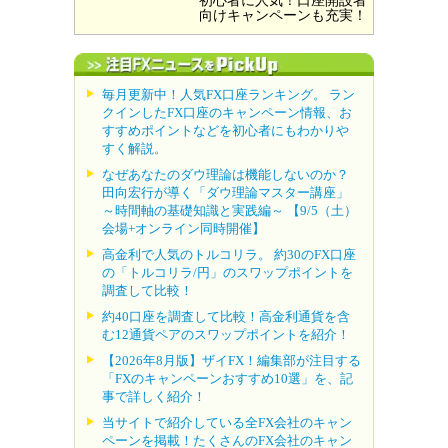
初心者に人気！口座開設者
向けキャンペーンも充実！
毎月更新中！人気FX口座ランキング。 ラン
クインしたFX口座のキャンペーン情報、お
すすめポイントなどを初心者にもわかりや
すく解説。
なぜあなたのダウ理論は機能しないのか？
田向宏行が導く「ダウ理論マスター講座」
～時間軸の基礎知識と実践編～ 【9/5（土）
会場+オンライン同時開催】
高金利で人気のトルコリラ。 約30のFX口座
の「トルコリラ/円」のスワップポイントを
調査して比較！
約40口座を調査して比較！高金利通貨を含
む12通貨ペアのスワップポイントを紹介！
【2026年8月版】ザイFX！編集部が注目する
「FXのキャンペーンおすすめ10選」を、記
事で詳しく紹介！
当サイトで紹介している全FX会社のキャン
ペーンを掲載！たくさんのFX会社のキャン