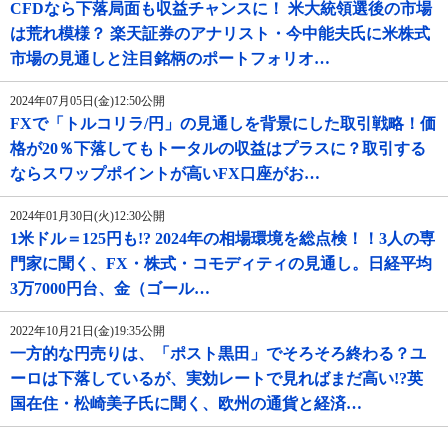
CFDなら下落局面も収益チャンスに！ 米大統領選後の市場
は荒れ模様？ 楽天証券のアナリスト・今中能夫氏に米株式
市場の見通しと注目銘柄のポートフォリオ…
2024年07月05日(金)12:50公開
FXで「トルコリラ/円」の見通しを背景にした取引戦略！価
格が20％下落してもトータルの収益はプラスに？取引する
ならスワップポイントが高いFX口座がお…
2024年01月30日(火)12:30公開
1米ドル＝125円も!? 2024年の相場環境を総点検！！3人の専
門家に聞く、FX・株式・コモディティの見通し。日経平均
3万7000円台、金（ゴール…
2022年10月21日(金)19:35公開
一方的な円売りは、「ポスト黒田」でそろそろ終わる？ユ
ーロは下落しているが、実効レートで見ればまだ高い!?英
国在住・松崎美子氏に聞く、欧州の通貨と経済…