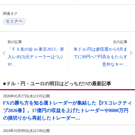
関連タグ
セミナー
前の記事
次の記事
「ＦＸ友の会 in 東京2013」潜
米ドル/円は参院選から9月ま
入レポ(3)元ディーラーはつぶ
でに90円へ!?円高をもたらす
や…
意外なキー…
■ドル・円・ユーロの明日はどっちだ!?の最新記事
2026年05月27日(水)13:05公開
FXの勝ち方を知る億トレーダーが集結した【FXコレクティ
ブ2026春】。17億円の収益を上げたトレーダーや8000万円
の損切りから再起したトレーダー…
2024年10月09日(水)12:00公開