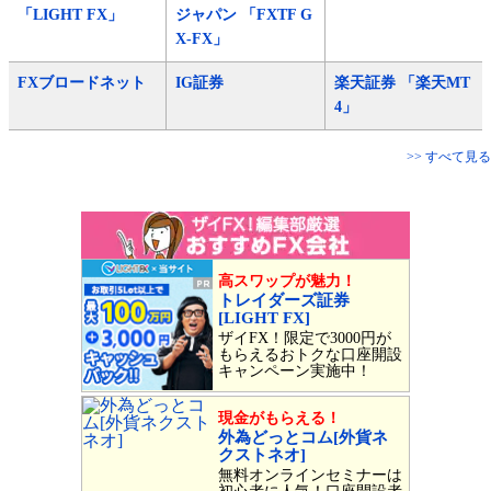
「LIGHT FX」
ジャパン 「FXTF G
X-FX」
FXブロードネット
IG証券
楽天証券 「楽天MT
4」
>> すべて見る
高スワップが魅力！
トレイダーズ証券
[LIGHT FX]
ザイFX！限定で3000円が
もらえるおトクな口座開設
キャンペーン実施中！
現金がもらえる！
外為どっとコム[外貨ネ
クストネオ]
無料オンラインセミナーは