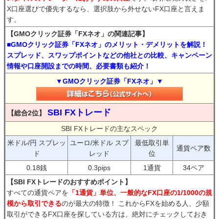
X口座選びで優先するなら、選択肢から外せないFX口座と言えま
す。
【GMOクリック証券「FXネオ」の関連記事】
■GMOクリック証券「FXネオ」のメリット・デメリットを解説！
スプレッド、スワップポイントなどの他社との比較、キャンペーン
情報や口座開設までの時間、必要書類も紹介！
▼GMOクリック証券「FXネオ」▼
SBI FXトレード
【総合2位】
SBI FXトレードの主なスペック
米ドル/円 スプレッ
ユーロ/米ドル スプ
最低取引単
通貨ペア数
ド
レッド
位
0.18銭
0.3pips
1通貨
34ペア
【SBI FXトレードのおすすめポイント】
すべての通貨ペアを
「1通貨」単位、一般的なFX口座の1/1000の規
模から取引できる
のが最大の特徴！ これからFXを始める人、少額
取引ができるFX口座を探している方は、絶対にチェックしておき