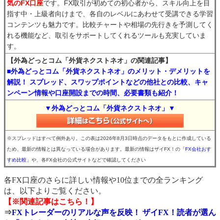
気のFX口座
です。FX取引が初めての初心者から、スキル向上を目
指す中・上級者向けまで、各自のレベルにあわせて受講できる学習
コンテンツも魅力です。比較チャートや相場の先行きを予測してく
れる機能など、取引をサポートしてくれるツールも充実していま
す。
【外為どっとコム「外貨ネクストネオ」の関連記事】
■外為どっとコム「外貨ネクストネオ」のメリット・デメリットを
解説！ スプレッド、スワップポイントなどの他社との比較、キャ
ンペーン情報や口座開設までの時間、必要書類も紹介！
▼外為どっとコム「外貨ネクストネオ」▼
※スプレッドはすべて例外あり。この表は2026年8月3日時点のデータをもとに作成している
ため、最新の情報とは異なっている場合があります。最新の情報はザイFX！の
「FX会社おす
すめ比較」
や、各FX会社の公式サイトなどで確認してください
各FX口座のさらに詳しい情報や10位までの全ランキング
は、以下よりご覧ください。
【※関連記事はこちら！】
⇒
FXトレーダーのリアルな声を反映！ ザイFX！読者が選ん