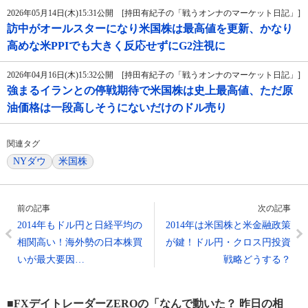
2026年05月14日(木)15:31公開 [持田有紀子の「戦うオンナのマーケット日記」]
訪中がオールスターになり米国株は最高値を更新、かなり
高めな米PPIでも大きく反応せずにG2注視に
2026年04月16日(木)15:32公開 [持田有紀子の「戦うオンナのマーケット日記」]
強まるイランとの停戦期待で米国株は史上最高値、ただ原
油価格は一段高しそうにないだけのドル売り
関連タグ
NYダウ
米国株
前の記事
次の記事
2014年もドル円と日経平均の
2014年は米国株と米金融政策
相関高い！海外勢の日本株買
が鍵！ドル円・クロス円投資
いが最大要因…
戦略どうする？
■FXデイトレーダーZEROの「なんで動いた？ 昨日の相