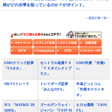
局がどの水準を狙っているのか？がポイント。
>>最新記事一覧へ
GMOクリック証券
セントラル短資ＦＸ
GMO外貨 「外貨e
「FXネオ」
「ＦＸダイレクトプ
x」
ラス」
SBI FXトレード
トレイダーズ証券
外為どっとコム
「みんなのFX」
「外貨ネクストネ
オ」
JFX 「MATRIX TR
ゴールデンウェイ・
ヒロセ通商 「LION
ADER」
ジャパン 「FXTF M
FX」