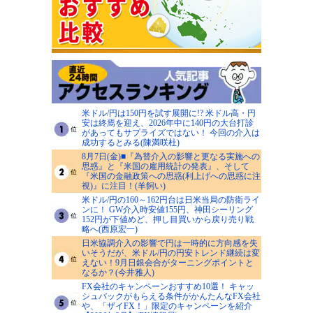
米ドル/円は150円を試す展開に!? 米ドル高・円
安は終焉を迎え、2026年中に140円の大台打診
があってもサプライズではない！ 今回の介入は
成功するとみる(陳満咲杜)
8月7日(金)■『為替介入の影響と更なる実施への
思惑』と『米国の雇用統計の発表』、そして
『米国の金融政策への思惑(利上げへの思惑に注
視)』に注目！(羊飼い)
米ドル/円の160～162円台は日米当局の防衛ライ
ンに！ GW介入時安値155円、神田シーリング
152円が下値めど、押し目買いから戻り売り戦
略へ(西原宏一)
日米協調介入の影響で円は一時的に方向感を失
いそうだが、米ドル/円の円安トレンド継続は変
えない！9月日銀会合がターニングポイントと
なるか？(今井雅人)
FX会社のキャンペーンおすすめ10選！ キャッ
シュバックがもらえる条件がかんたんなFX会社
や、「ザイFX！」限定のキャンペーンを紹介