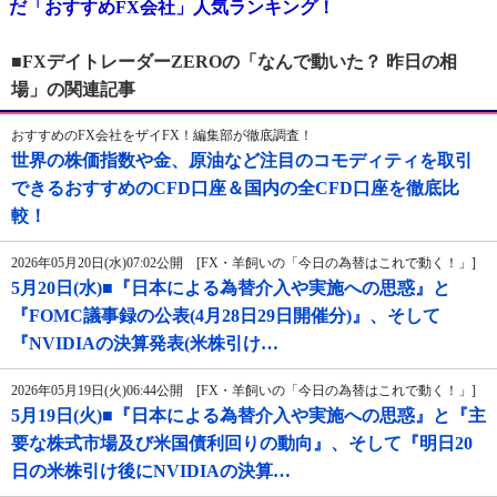
だ「おすすめFX会社」人気ランキング！
■FXデイトレーダーZEROの「なんで動いた？ 昨日の相
場」の関連記事
おすすめのFX会社をザイFX！編集部が徹底調査！
世界の株価指数や金、原油など注目のコモディティを取引
できるおすすめのCFD口座＆国内の全CFD口座を徹底比
較！
2026年05月20日(水)07:02公開 [FX・羊飼いの「今日の為替はこれで動く！」]
5月20日(水)■『日本による為替介入や実施への思惑』と
『FOMC議事録の公表(4月28日29日開催分)』、そして
『NVIDIAの決算発表(米株引け…
2026年05月19日(火)06:44公開 [FX・羊飼いの「今日の為替はこれで動く！」]
5月19日(火)■『日本による為替介入や実施への思惑』と『主
要な株式市場及び米国債利回りの動向』、そして『明日20
日の米株引け後にNVIDIAの決算…