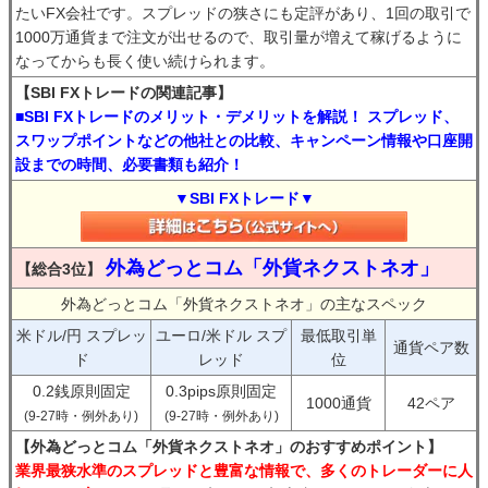
たいFX会社です。スプレッドの狭さにも定評があり、1回の取引で
1000万通貨まで注文が出せるので、取引量が増えて稼げるように
なってからも長く使い続けられます。
【SBI FXトレードの関連記事】
■SBI FXトレードのメリット・デメリットを解説！ スプレッド、
スワップポイントなどの他社との比較、キャンペーン情報や口座開
設までの時間、必要書類も紹介！
▼SBI FXトレード▼
外為どっとコム「外貨ネクストネオ」
【総合3位】
外為どっとコム「外貨ネクストネオ」の主なスペック
米ドル/円 スプレッ
ユーロ/米ドル スプ
最低取引単
通貨ペア数
ド
レッド
位
0.2銭原則固定
0.3pips原則固定
1000通貨
42ペア
(9-27時・例外あり)
(9-27時・例外あり)
【外為どっとコム「外貨ネクストネオ」のおすすめポイント】
業界最狭水準のスプレッドと豊富な情報で、多くのトレーダーに人