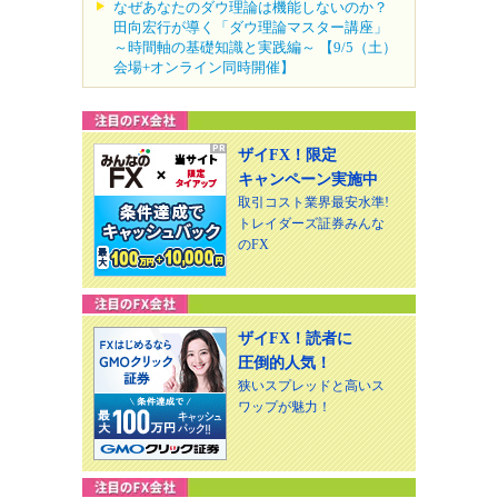
なぜあなたのダウ理論は機能しないのか？
田向宏行が導く「ダウ理論マスター講座」
～時間軸の基礎知識と実践編～ 【9/5（土）
会場+オンライン同時開催】
ザイFX！限定
キャンペーン実施中
取引コスト業界最安水準!
トレイダーズ証券みんな
のFX
ザイFX！読者に
圧倒的人気！
狭いスプレッドと高いス
ワップが魅力！