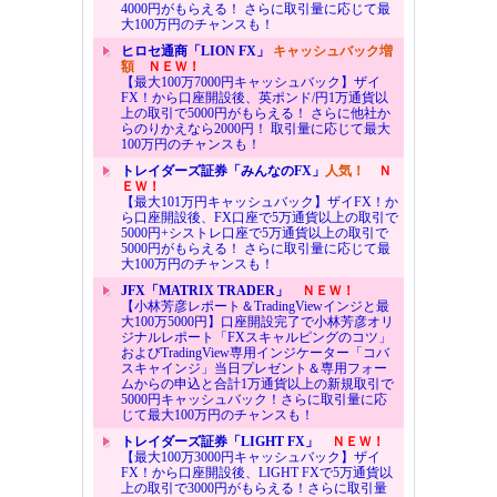
4000円がもらえる！ さらに取引量に応じて最
大100万円のチャンスも！
ヒロセ通商「LION FX」
キャッシュバック増
額
ＮＥＷ！
【最大100万7000円キャッシュバック】ザイ
FX！から口座開設後、英ポンド/円1万通貨以
上の取引で5000円がもらえる！ さらに他社か
らのりかえなら2000円！ 取引量に応じて最大
100万円のチャンスも！
トレイダーズ証券「みんなのFX」
人気！
Ｎ
ＥＷ！
【最大101万円キャッシュバック】ザイFX！か
ら口座開設後、FX口座で5万通貨以上の取引で
5000円+シストレ口座で5万通貨以上の取引で
5000円がもらえる！ さらに取引量に応じて最
大100万円のチャンスも！
JFX「MATRIX TRADER」
ＮＥＷ！
【小林芳彦レポート＆TradingViewインジと最
大100万5000円】口座開設完了で小林芳彦オリ
ジナルレポート「FXスキャルピングのコツ」
およびTradingView専用インジケーター「コバ
スキャインジ」当日プレゼント＆専用フォー
ムからの申込と合計1万通貨以上の新規取引で
5000円キャッシュバック！さらに取引量に応
じて最大100万円のチャンスも！
トレイダーズ証券「LIGHT FX」
ＮＥＷ！
【最大100万3000円キャッシュバック】ザイ
FX！から口座開設後、LIGHT FXで5万通貨以
上の取引で3000円がもらえる！さらに取引量