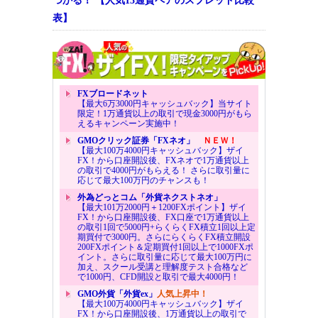
つかる！ 【人気13通貨ペアのスプレッド比較
表】
FXブロードネット
【最大6万3000円キャッシュバック】当サイト
限定！1万通貨以上の取引で現金3000円がもら
えるキャンペーン実施中！
GMOクリック証券「FXネオ」
ＮＥＷ！
【最大100万4000円キャッシュバック】ザイ
FX！から口座開設後、FXネオで1万通貨以上
の取引で4000円がもらえる！ さらに取引量に
応じて最大100万円のチャンスも！
外為どっとコム「外貨ネクストネオ」
【最大101万2000円＋1200FXポイント】ザイ
FX！から口座開設後、FX口座で1万通貨以上
の取引1回で5000円+らくらくFX積立1回以上定
期買付で3000円。さらにらくらくFX積立開設
200FXポイント＆定期買付1回以上で1000FXポ
イント。さらに取引量に応じて最大100万円に
加え、スクール受講と理解度テスト合格など
で1000円、CFD開設と取引で最大4000円！
GMO外貨「外貨ex」
人気上昇中！
【最大100万4000円キャッシュバック】ザイ
FX！から口座開設後、1万通貨以上の取引で