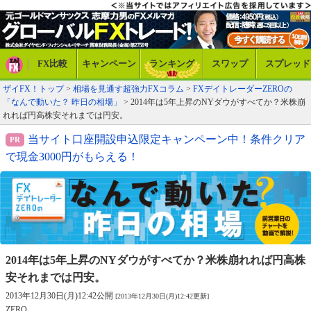
FX比較
キャンペーン
ランキング
スワップ
スプレッド
ザイFX！トップ
>
相場を見通す超強力FXコラム
>
FXデイトレーダーZEROの
「なんで動いた？ 昨日の相場」
> 2014年は5年上昇のNYダウがすべてか？米株崩
れれば円高株安それまでは円安。
当サイト口座開設申込限定キャンペーン中！条件クリア
で現金3000円がもらえる！
2014年は5年上昇のNYダウがすべてか？
米株崩れれば円高株
安それまでは円安。
2013年12月30日(月)12:42公開
[2013年12月30日(月)12:42更新]
ZERO