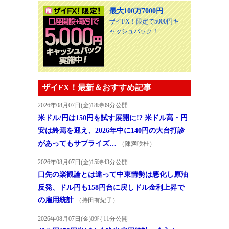
最大100万7000円
ザイFX！限定で5000円キ
ャッシュバック！
ザイFX！最新＆おすすめ記事
2026年08月07日(金)18時09分公開
米ドル/円は150円を試す展開に!? 米ドル高・円
安は終焉を迎え、2026年中に140円の大台打診
があってもサプライズ…
（陳満咲杜）
2026年08月07日(金)15時43分公開
口先の楽観論とは違って中東情勢は悪化し原油
反発、ドル円も158円台に戻しドル金利上昇で
の雇用統計
（持田有紀子）
2026年08月07日(金)09時11分公開