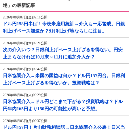
場」の最新記事
2026年08月07日(金)09:11公開
ドル円158円半ば！今晩米雇用統計→介入も一応警戒。日銀
利上げペース加速か？9月利上げ地ならしに注目。
2026年08月06日(木)09:21公開
次の介入いつ？日銀利上げペース上げざるを得ない。円安
止まらなければ10月末～11月に追加介入か？
2026年08月05日(水)09:42公開
日米協調介入→米国の国益は何か？ドル円157円台。日銀利
上げペース上げざるを得ないか。投資戦略は？
2026年08月04日(火)09:29公開
日米協調介入→ドル円どこまで下がる？投資戦略は？ドル
円年内165円より150円の可能性が高いと予想。
2026年08月03日(月)09:37公開
ドル円157円！片山財務相談話→日米協調介入公表！日米当