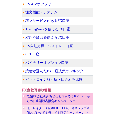
FXスマホアプリ
注文機能・システム
積立サービスがあるFX口座
TradingViewを使えるFX口座
MT4やMT5を使えるFX口座
FX自動売買（シストレ）口座
CFD口座
バイナリーオプション口座
読者が選んだFX口座人気ランキング！
ビットコイン取引所・販売所を比較
老舗FX会社の外為どっとコムではザイFX！か
らの口座開設者限定キャンペーン中！
【トレイダーズ証券LIGHT FX】高スワップ＆
低スプレッド！当サイト限定キャンペーン中