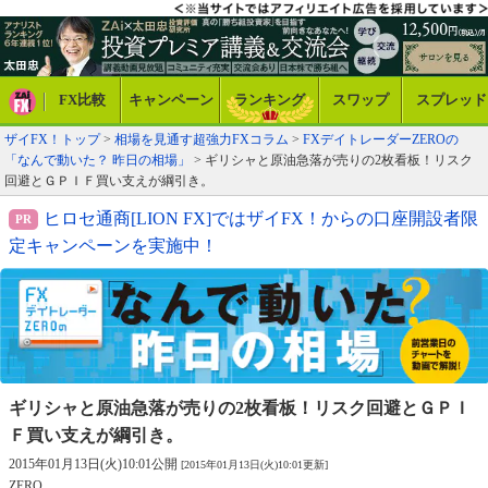
FX比較
キャンペーン
ランキング
スワップ
スプレッド
ザイFX！トップ
>
相場を見通す超強力FXコラム
>
FXデイトレーダーZEROの
「なんで動いた？ 昨日の相場」
> ギリシャと原油急落が売りの2枚看板！リスク
回避とＧＰＩＦ買い支えが綱引き。
ヒロセ通商[LION FX]ではザイFX！からの口座開設者限
定キャンペーンを実施中！
ギリシャと原油急落が売りの2枚看板！
リスク回避とＧＰＩ
Ｆ買い支えが綱引き。
2015年01月13日(火)10:01公開
[2015年01月13日(火)10:01更新]
ZERO