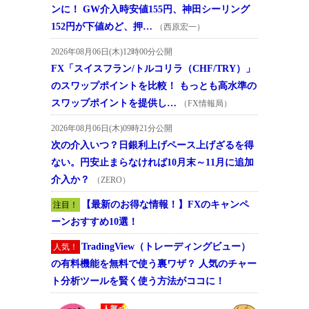
ンに！ GW介入時安値155円、神田シーリング
152円が下値めど、押…
（西原宏一）
2026年08月06日(木)12時00分公開
FX「スイスフラン/トルコリラ（CHF/TRY）」
のスワップポイントを比較！ もっとも高水準の
スワップポイントを提供し…
（FX情報局）
2026年08月06日(木)09時21分公開
次の介入いつ？日銀利上げペース上げざるを得
ない。円安止まらなければ10月末～11月に追加
介入か？
（ZERO）
【最新のお得な情報！】FXのキャンペ
注目！
ーンおすすめ10選！
TradingView（トレーディングビュー）
人気！
の有料機能を無料で使う裏ワザ？ 人気のチャー
ト分析ツールを賢く使う方法がココに！