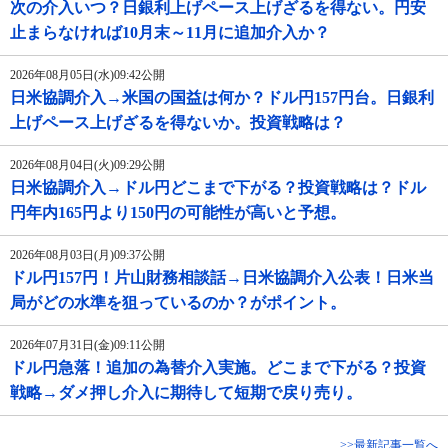
次の介入いつ？日銀利上げペース上げざるを得ない。円安
止まらなければ10月末～11月に追加介入か？
2026年08月05日(水)09:42公開
日米協調介入→米国の国益は何か？ドル円157円台。日銀利
上げペース上げざるを得ないか。投資戦略は？
2026年08月04日(火)09:29公開
日米協調介入→ドル円どこまで下がる？投資戦略は？ドル
円年内165円より150円の可能性が高いと予想。
2026年08月03日(月)09:37公開
ドル円157円！片山財務相談話→日米協調介入公表！日米当
局がどの水準を狙っているのか？がポイント。
2026年07月31日(金)09:11公開
ドル円急落！追加の為替介入実施。どこまで下がる？投資
戦略→ダメ押し介入に期待して短期で戻り売り。
>>最新記事一覧へ