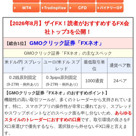
【2026年8月】ザイFX！読者がおすすめするFX会
社トップ3を公開！
GMOクリック証券「FXネオ」
【総合1位】
GMOクリック証券「FXネオ」の主なスペック
米ドル/円 スプレッ
ユーロ/米ドル スプ
最低取引単
通貨ペア数
ド
レッド
位
0.2銭原則固定
0.3pips原則固定
1000通貨
24ペア
(9-27時・例外あり)
(9-27時・例外あり)
【GMOクリック証券「FXネオ」のおすすめポイント】
機能性の高い取引ツールが、多くのトレーダーから支持されていま
す。特に、スマホアプリの操作性が非常に優れており、スプレッド
やスワップポイントなどのスペック面も申し分ないため、
あらゆる
スタイルのトレーダーにおすすめの口座
です。取引環境の良さをF
X口座選びで優先するなら、選択肢から外せないFX口座と言えま
す。