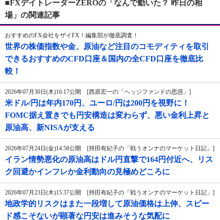
■FXデイトレーダーZEROの「なんで動いた？ 昨日の相
場」の関連記事
おすすめのFX会社をザイFX！編集部が徹底調査！
世界の株価指数や金、原油など注目のコモディティを取引
できるおすすめのCFD口座＆国内の全CFD口座を徹底比
較！
2026年07月30日(木)16:17公開 [西原宏一の「ヘッジファンドの思惑」]
米ドル/円は年内170円、ユーロ/円は200円を視野に！
FOMC据え置きでも円安構造は変わらず、悪い金利上昇と
原油高、新NISAが支える
2026年07月24日(金)14:58公開 [持田有紀子の「戦うオンナのマーケット日記」]
イラン情勢悪化の原油高はドル円直撃で164円付近へ、リス
ク回避かインフレか金利動向の見極めどころに
2026年07月23日(木)15:37公開 [持田有紀子の「戦うオンナのマーケット日記」]
地政学的リスクはまた一段増して原油価格は上伸、スピー
ド感こそないが顕著な円安は進みそうな気配に