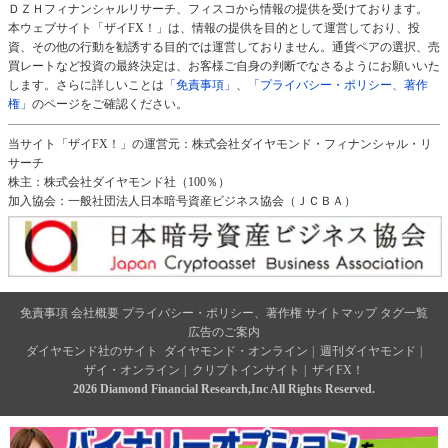
ＤＺＨフィナンシャルリサーチ、フィスコから情報の提供を受けております。
本ウェブサイト「ザイFX！」は、情報の提供を目的として運営しており、投
資、その他の行動を勧誘する目的では運営しておりません。通貨ペアの選択、売
買レートなど投資の最終決定は、お客様ご自身の判断でなさるようにお願いいた
します。さらに詳しいことは
「免責事項」
、
「プライバシー・ポリシー、著作
権」
のページをご確認ください。
当サイト「ザイFX！」の運営元：株式会社ダイヤモンド・フィナンシャル・リ
サーチ
株主：株式会社ダイヤモンド社（100％）
加入協会：一般社団法人日本暗号資産ビジネス協会（ＪＣＢＡ）
免責事項
会社概要
プライバシー・ポリシー、著作権
サイトマップ
タグ一覧
広告のご案内
ダイヤモンド社のサイト
ダイヤモンド・オンライン
|
週刊ダイヤモンド
|
ザイ・オンライン
|
クリプトインサイト
|
ザイFX！
2026 Diamond Financial Research,Inc All Rights Reserved.