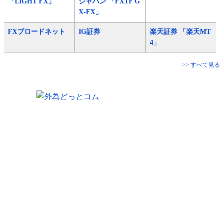
「LIGHT FX」
ジャパン 「FXTF G
X-FX」
FXブロードネット
IG証券
楽天証券 「楽天MT
4」
>> すべて見る