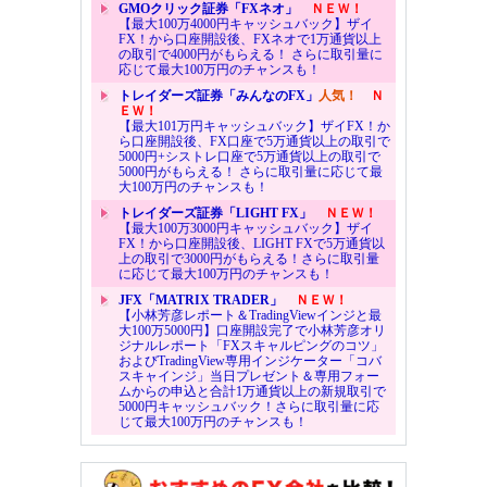
GMOクリック証券「FXネオ」
ＮＥＷ！
【最大100万4000円キャッシュバック】ザイ
FX！から口座開設後、FXネオで1万通貨以上
の取引で4000円がもらえる！ さらに取引量に
応じて最大100万円のチャンスも！
トレイダーズ証券「みんなのFX」
人気！
Ｎ
ＥＷ！
【最大101万円キャッシュバック】ザイFX！か
ら口座開設後、FX口座で5万通貨以上の取引で
5000円+シストレ口座で5万通貨以上の取引で
5000円がもらえる！ さらに取引量に応じて最
大100万円のチャンスも！
トレイダーズ証券「LIGHT FX」
ＮＥＷ！
【最大100万3000円キャッシュバック】ザイ
FX！から口座開設後、LIGHT FXで5万通貨以
上の取引で3000円がもらえる！さらに取引量
に応じて最大100万円のチャンスも！
JFX「MATRIX TRADER」
ＮＥＷ！
【小林芳彦レポート＆TradingViewインジと最
大100万5000円】口座開設完了で小林芳彦オリ
ジナルレポート「FXスキャルピングのコツ」
およびTradingView専用インジケーター「コバ
スキャインジ」当日プレゼント＆専用フォー
ムからの申込と合計1万通貨以上の新規取引で
5000円キャッシュバック！さらに取引量に応
じて最大100万円のチャンスも！