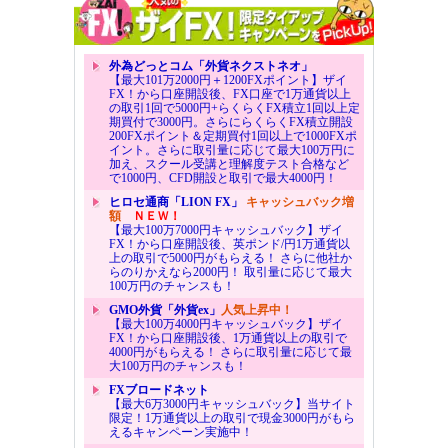
外為どっとコム「外貨ネクストネオ」
【最大101万2000円＋1200FXポイント】ザイ
FX！から口座開設後、FX口座で1万通貨以上
の取引1回で5000円+らくらくFX積立1回以上定
期買付で3000円。さらにらくらくFX積立開設
200FXポイント＆定期買付1回以上で1000FXポ
イント。さらに取引量に応じて最大100万円に
加え、スクール受講と理解度テスト合格など
で1000円、CFD開設と取引で最大4000円！
ヒロセ通商「LION FX」
キャッシュバック増
額
ＮＥＷ！
【最大100万7000円キャッシュバック】ザイ
FX！から口座開設後、英ポンド/円1万通貨以
上の取引で5000円がもらえる！ さらに他社か
らのりかえなら2000円！ 取引量に応じて最大
100万円のチャンスも！
GMO外貨「外貨ex」
人気上昇中！
【最大100万4000円キャッシュバック】ザイ
FX！から口座開設後、1万通貨以上の取引で
4000円がもらえる！ さらに取引量に応じて最
大100万円のチャンスも！
FXブロードネット
【最大6万3000円キャッシュバック】当サイト
限定！1万通貨以上の取引で現金3000円がもら
えるキャンペーン実施中！