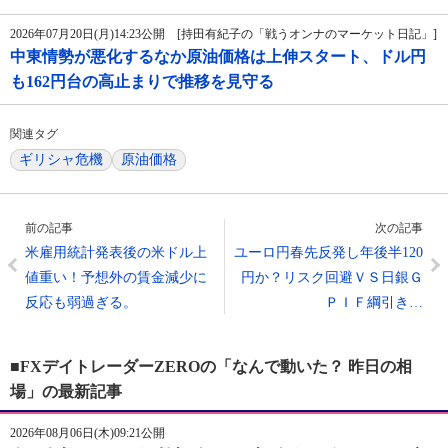
2026年07月20日(月)14:23公開 [持田有紀子の「戦うオンナのマーケット日記」]
中東情勢が悪化するなか原油価格は上伸スタート、ドル円
も162円台の高止まりで推移を見守る
関連タグ
ギリシャ危機
原油価格
前の記事
次の記事
米雇用統計発表後の米ドル上
ユーロ円春先反発し年後半120
値重い！予想外の賃金減少に
円か？リスク回避ＶＳ日銀Ｇ
反応も弱過ぎる。
ＰＩＦ綱引き…
■FXデイトレーダーZEROの「なんで動いた？ 昨日の相
場」の最新記事
2026年08月06日(木)09:21公開