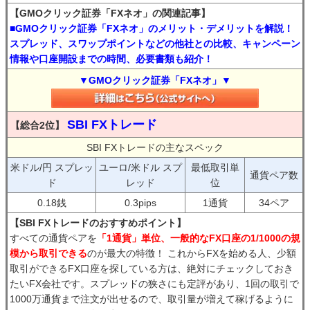
【GMOクリック証券「FXネオ」の関連記事】
■GMOクリック証券「FXネオ」のメリット・デメリットを解説！
スプレッド、スワップポイントなどの他社との比較、キャンペーン
情報や口座開設までの時間、必要書類も紹介！
▼GMOクリック証券「FXネオ」▼
SBI FXトレード
【総合2位】
SBI FXトレードの主なスペック
米ドル/円 スプレッ
ユーロ/米ドル スプ
最低取引単
通貨ペア数
ド
レッド
位
0.18銭
0.3pips
1通貨
34ペア
【SBI FXトレードのおすすめポイント】
すべての通貨ペアを
「1通貨」単位、一般的なFX口座の1/1000の規
模から取引できる
のが最大の特徴！ これからFXを始める人、少額
取引ができるFX口座を探している方は、絶対にチェックしておき
たいFX会社です。スプレッドの狭さにも定評があり、1回の取引で
1000万通貨まで注文が出せるので、取引量が増えて稼げるように