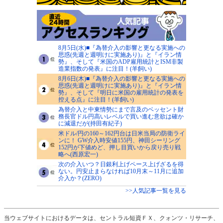
8月5日(水)■『為替介入の影響と更なる実施への
思惑(先週と週明けに実施あり)』と『イラン情
勢』、そして『米国のADP雇用統計とISM非製
造業指数の発表』に注目！(羊飼い)
8月6日(木)■『為替介入の影響と更なる実施への
思惑(先週と週明けに実施あり)』と『イラン情
勢』、そして『明日に米国の雇用統計の発表を
控える点』に注目！(羊飼い)
為替介入と中東情勢にまで言及のベッセント財
務長官ドル円高いレベルで買い進む意欲は確か
に減退だが(持田有紀子)
米ドル/円の160～162円台は日米当局の防衛ライ
ンに！ GW介入時安値155円、神田シーリング
152円が下値めど、押し目買いから戻り売り戦
略へ(西原宏一)
次の介入いつ？日銀利上げペース上げざるを得
ない。円安止まらなければ10月末～11月に追加
介入か？(ZERO)
>>人気記事一覧を見る
当ウェブサイトにおけるデータは、セントラル短資ＦＸ、クォンツ・リサーチ、