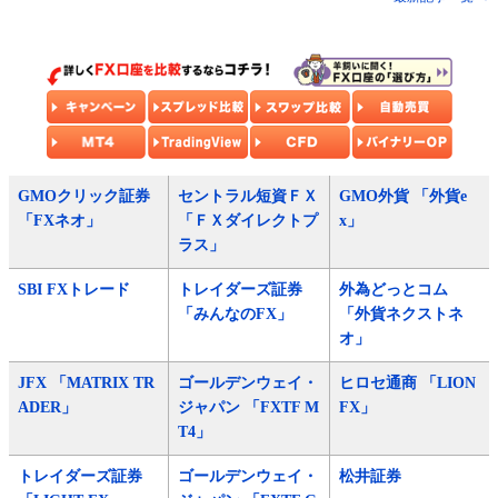
GMOクリック証券
セントラル短資ＦＸ
GMO外貨 「外貨e
「FXネオ」
「ＦＸダイレクトプ
x」
ラス」
SBI FXトレード
トレイダーズ証券
外為どっとコム
「みんなのFX」
「外貨ネクストネ
オ」
JFX 「MATRIX TR
ゴールデンウェイ・
ヒロセ通商 「LION
ADER」
ジャパン 「FXTF M
FX」
T4」
トレイダーズ証券
ゴールデンウェイ・
松井証券