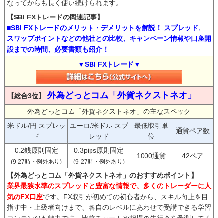
なってからも長く使い続けられます。
【SBI FXトレードの関連記事】
■SBI FXトレードのメリット・デメリットを解説！ スプレッド、
スワップポイントなどの他社との比較、キャンペーン情報や口座開
設までの時間、必要書類も紹介！
▼SBI FXトレード▼
外為どっとコム「外貨ネクストネオ」
【総合3位】
外為どっとコム「外貨ネクストネオ」の主なスペック
米ドル/円 スプレッ
ユーロ/米ドル スプ
最低取引単
通貨ペア数
ド
レッド
位
0.2銭原則固定
0.3pips原則固定
1000通貨
42ペア
(9-27時・例外あり)
(9-27時・例外あり)
【外為どっとコム「外貨ネクストネオ」のおすすめポイント】
業界最狭水準のスプレッドと豊富な情報で、多くのトレーダーに人
気のFX口座
です。FX取引が初めての初心者から、スキル向上を目
指す中・上級者向けまで、各自のレベルにあわせて受講できる学習