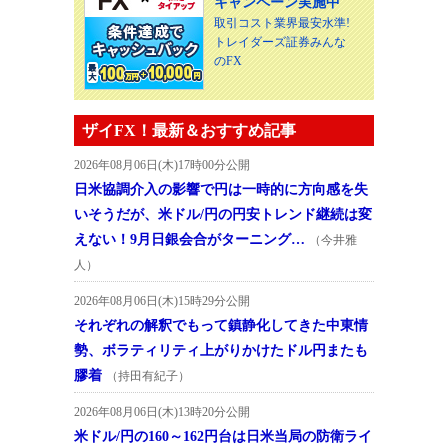
キャンペーン実施中
取引コスト業界最安水準!
トレイダーズ証券みんな
のFX
ザイFX！最新＆おすすめ記事
2026年08月06日(木)17時00分公開
日米協調介入の影響で円は一時的に方向感を失
いそうだが、米ドル/円の円安トレンド継続は変
えない！9月日銀会合がターニング…
（今井雅
人）
2026年08月06日(木)15時29分公開
それぞれの解釈でもって鎮静化してきた中東情
勢、ボラティリティ上がりかけたドル円またも
膠着
（持田有紀子）
2026年08月06日(木)13時20分公開
米ドル/円の160～162円台は日米当局の防衛ライ