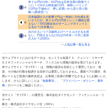
米ドル/円の160～162円台は日米当局の防衛ライ
ンに！ GW介入時安値155円、神田シーリング
152円が下値めど、押し目買いから戻り売り戦
略へ(西原宏一)
日米協調介入の影響で円は一時的に方向感を失
いそうだが、米ドル/円の円安トレンド継続は変
えない！9月日銀会合がターニングポイントと
なるか？(今井雅人)
次の介入いつ？日銀利上げペース上げざるを得
ない。円安止まらなければ10月末～11月に追加
介入か？(ZERO)
>>人気記事一覧を見る
当ウェブサイトにおけるデータは、セントラル短資ＦＸ、クォンツ・リサーチ、
ＤＺＨフィナンシャルリサーチ、フィスコから情報の提供を受けております。
本ウェブサイト「ザイFX！」は、情報の提供を目的として運営しており、投
資、その他の行動を勧誘する目的では運営しておりません。通貨ペアの選択、売
買レートなど投資の最終決定は、お客様ご自身の判断でなさるようにお願いいた
します。さらに詳しいことは
「免責事項」
、
「プライバシー・ポリシー、著作
権」
のページをご確認ください。
当サイト「ザイFX！」の運営元：株式会社ダイヤモンド・フィナンシャル・リ
サーチ
株主：株式会社ダイヤモンド社（100％）