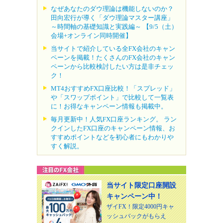
なぜあなたのダウ理論は機能しないのか？
田向宏行が導く「ダウ理論マスター講座」
～時間軸の基礎知識と実践編～ 【9/5（土）
会場+オンライン同時開催】
当サイトで紹介している全FX会社のキャン
ペーンを掲載！たくさんのFX会社のキャン
ペーンから比較検討したい方は是非チェッ
ク！
MT4おすすめFX口座比較！「スプレッド」
や「スワップポイント」で比較して一覧表
に！お得なキャンペーン情報も掲載中。
毎月更新中！人気FX口座ランキング。 ラン
クインしたFX口座のキャンペーン情報、お
すすめポイントなどを初心者にもわかりや
すく解説。
当サイト限定口座開設
キャンペーン中！
ザイFX！限定4000円キャ
ッシュバックがもらえ