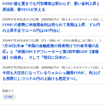
FOMC据え置きでも円安構造は変わらず、悪い金利上昇と
原油高、新NISAが支える
2026年07月30日(木)15:24公開 [持田有紀子の「戦うオンナのマーケット日記」]
FOMCの姿勢に米短期金利は売られて長期は上昇、ドル円
の上昇不足でユーロ円は187円台に
2026年07月30日(木)07:21公開 [FX・羊飼いの「今日の為替はこれで動く！」]
7月30日(木)■『米国の金融政策の発表明けでの各市場の反
応』と『米国のPCEデフレーターと第2四半期GDP【速報
値】の発表』、そして『明日に日本の…
2026年07月29日(水)14:42公開 [持田有紀子の「戦うオンナのマーケット日記」]
今回も大注目になっているウォルシュ議長FOMC、利上げ
も視野にしつつドル円の上抜けも想定すべし
関連タグ
FOMC