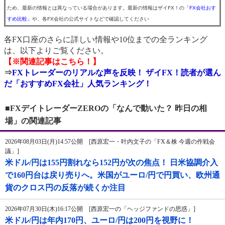
ため、最新の情報とは異なっている場合があります。最新の情報はザイFX！の
「FX会社おす
すめ比較」
や、各FX会社の公式サイトなどで確認してください
各FX口座のさらに詳しい情報や10位までの全ランキング
は、以下よりご覧ください。
【※関連記事はこちら！】
⇒
FXトレーダーのリアルな声を反映！ ザイFX！読者が選ん
だ「おすすめFX会社」人気ランキング！
■FXデイトレーダーZEROの「なんで動いた？ 昨日の相
場」の関連記事
2026年08月03日(月)14:57公開 [西原宏一・叶内文子の「FX＆株 今週の作戦会
議」]
米ドル/円は155円割れなら152円が次の焦点！ 日米協調介入
で160円台は戻り売りへ。米国がユーロ/円で円買い、欧州通
貨のクロス円の反落が続くか注目
2026年07月30日(木)16:17公開 [西原宏一の「ヘッジファンドの思惑」]
米ドル/円は年内170円、ユーロ/円は200円を視野に！