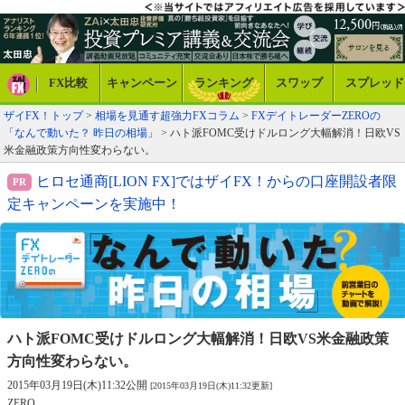
FX比較
キャンペーン
ランキング
スワップ
スプレッド
ザイFX！トップ
>
相場を見通す超強力FXコラム
>
FXデイトレーダーZEROの
「なんで動いた？ 昨日の相場」
> ハト派FOMC受けドルロング大幅解消！日欧VS
米金融政策方向性変わらない。
ヒロセ通商[LION FX]ではザイFX！からの口座開設者限
定キャンペーンを実施中！
ハト派FOMC受けドルロング大幅解消！
日欧VS米金融政策
方向性変わらない。
2015年03月19日(木)11:32公開
[2015年03月19日(木)11:32更新]
ZERO