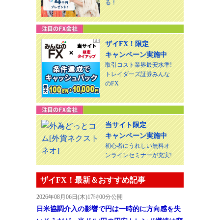
る！
ザイFX！限定
キャンペーン実施中
取引コスト業界最安水準!
トレイダーズ証券みんな
のFX
当サイト限定
キャンペーン実施中
初心者にうれしい無料オ
ンラインセミナーが充実!
ザイFX！最新＆おすすめ記事
2026年08月06日(木)17時00分公開
日米協調介入の影響で円は一時的に方向感を失