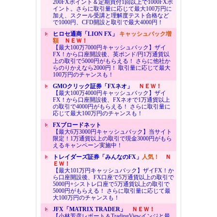
200FXポイント＆定期買付1回以上で1000FXポ
イント。さらに取引量に応じて最大100万円に
加え、スクール受講と理解度テスト合格など
で1000円、CFD開設と取引で最大4000円！
ヒロセ通商「LION FX」
キャッシュバック増
額
ＮＥＷ！
【最大100万7000円キャッシュバック】ザイ
FX！から口座開設後、英ポンド/円1万通貨以
上の取引で5000円がもらえる！ さらに他社か
らのりかえなら2000円！ 取引量に応じて最大
100万円のチャンスも！
GMOクリック証券「FXネオ」
ＮＥＷ！
【最大100万4000円キャッシュバック】ザイ
FX！から口座開設後、FXネオで1万通貨以上
の取引で4000円がもらえる！ さらに取引量に
応じて最大100万円のチャンスも！
FXブロードネット
【最大6万3000円キャッシュバック】当サイト
限定！1万通貨以上の取引で現金3000円がもら
えるキャンペーン実施中！
トレイダーズ証券「みんなのFX」
人気！
Ｎ
ＥＷ！
【最大101万円キャッシュバック】ザイFX！か
ら口座開設後、FX口座で5万通貨以上の取引で
5000円+シストレ口座で5万通貨以上の取引で
5000円がもらえる！ さらに取引量に応じて最
大100万円のチャンスも！
JFX「MATRIX TRADER」
ＮＥＷ！
【小林芳彦レポート＆TradingViewインジと最