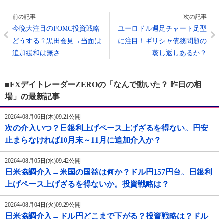
前の記事
次の記事
今晩大注目のFOMC投資戦略
ユーロドル週足チャート足型
どうする？黒田会見→当面は
に注目！ギリシャ債務問題の
追加緩和は無さ…
蒸し返しあるか？
■FXデイトレーダーZEROの「なんで動いた？ 昨日の相
場」の最新記事
2026年08月06日(木)09:21公開
次の介入いつ？日銀利上げペース上げざるを得ない。円安
止まらなければ10月末～11月に追加介入か？
2026年08月05日(水)09:42公開
日米協調介入→米国の国益は何か？ドル円157円台。日銀利
上げペース上げざるを得ないか。投資戦略は？
2026年08月04日(火)09:29公開
日米協調介入→ドル円どこまで下がる？投資戦略は？ドル