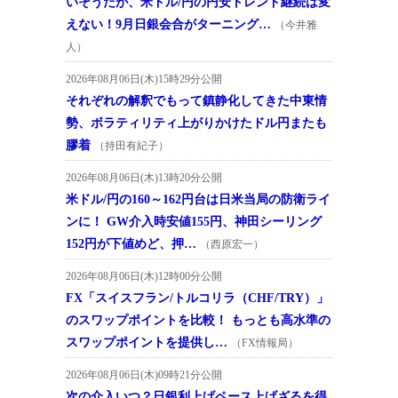
いそうだが、米ドル/円の円安トレンド継続は変
えない！9月日銀会合がターニング…
（今井雅
人）
2026年08月06日(木)15時29分公開
それぞれの解釈でもって鎮静化してきた中東情
勢、ボラティリティ上がりかけたドル円またも
膠着
（持田有紀子）
2026年08月06日(木)13時20分公開
米ドル/円の160～162円台は日米当局の防衛ライ
ンに！ GW介入時安値155円、神田シーリング
152円が下値めど、押…
（西原宏一）
2026年08月06日(木)12時00分公開
FX「スイスフラン/トルコリラ（CHF/TRY）」
のスワップポイントを比較！ もっとも高水準の
スワップポイントを提供し…
（FX情報局）
2026年08月06日(木)09時21分公開
次の介入いつ？日銀利上げペース上げざるを得