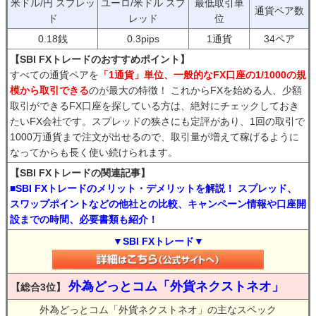
米ドル/円 スプレッ
ユーロ/米ドル スプ
最低取引単
通貨ペア数
ド
レッド
位
0.18銭
0.3pips
1通貨
34ペア
【SBI FXトレードのおすすめポイント】
すべての通貨ペアを
「1通貨」単位、一般的なFX口座の1/1000の規
模から取引できる
のが最大の特徴！ これからFXを始める人、少額
取引ができるFX口座を探している方は、絶対にチェックしておき
たいFX会社です。スプレッドの狭さにも定評があり、1回の取引で
1000万通貨まで注文が出せるので、取引量が増えて稼げるように
なってからも長く使い続けられます。
【SBI FXトレードの関連記事】
■SBI FXトレードのメリット・デメリットを解説！ スプレッド、
スワップポイントなどの他社との比較、キャンペーン情報や口座開
設までの時間、必要書類も紹介！
▼SBI FXトレード▼
外為どっとコム「外貨ネクストネオ」
【総合3位】
外為どっとコム「外貨ネクストネオ」の主なスペック