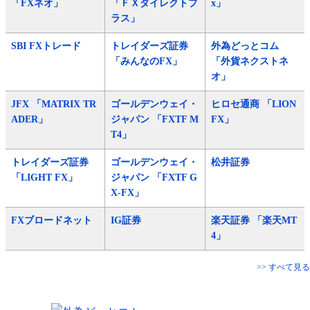
「FXネオ」
「ＦＸダイレクトプ
x」
ラス」
SBI FXトレード
トレイダーズ証券
外為どっとコム
「みんなのFX」
「外貨ネクストネ
オ」
JFX 「MATRIX TR
ゴールデンウェイ・
ヒロセ通商 「LION
ADER」
ジャパン 「FXTF M
FX」
T4」
トレイダーズ証券
ゴールデンウェイ・
松井証券
「LIGHT FX」
ジャパン 「FXTF G
X-FX」
FXブロードネット
IG証券
楽天証券 「楽天MT
4」
>> すべて見る