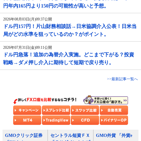
円年内165円より150円の可能性が高いと予想。
2026年08月03日(月)09:37公開
ドル円157円！片山財務相談話→日米協調介入公表！日米当
局がどの水準を狙っているのか？がポイント。
2026年07月31日(金)09:11公開
ドル円急落！追加の為替介入実施。どこまで下がる？投資
戦略→ダメ押し介入に期待して短期で戻り売り。
>>最新記事一覧へ
GMOクリック証券
セントラル短資ＦＸ
GMO外貨 「外貨e