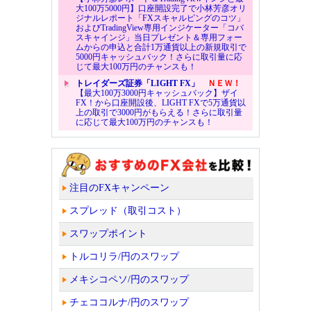
大100万5000円】口座開設完了で小林芳彦オリ
ジナルレポート「FXスキャルピングのコツ」
およびTradingView専用インジケーター「コバ
スキャインジ」当日プレゼント＆専用フォー
ムからの申込と合計1万通貨以上の新規取引で
5000円キャッシュバック！さらに取引量に応
じて最大100万円のチャンスも！
トレイダーズ証券「LIGHT FX」
ＮＥＷ！
【最大100万3000円キャッシュバック】ザイ
FX！から口座開設後、LIGHT FXで5万通貨以
上の取引で3000円がもらえる！さらに取引量
に応じて最大100万円のチャンスも！
注目のFXキャンペーン
スプレッド（取引コスト）
スワップポイント
トルコリラ/円のスワップ
メキシコペソ/円のスワップ
チェココルナ/円のスワップ