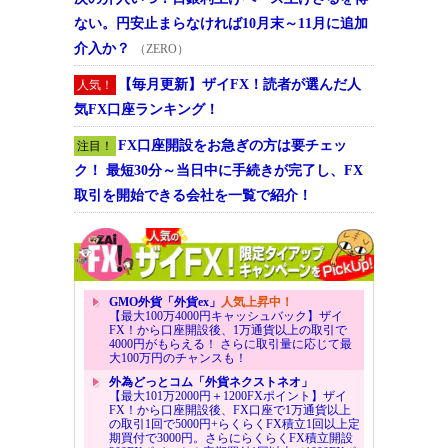
ない。円安止まらなければ10月末～11月に追加
介入か？
（ZERO）
【毎月更新】ザイFX！読者が選んだ人
人気！
気FX口座ランキング！
FX口座開設をお急ぎの方は要チェッ
注目！
ク！ 最短30分～当日中に手続きが完了し、FX
取引を開始できる会社を一覧で紹介！
GMO外貨「外貨ex」
人気上昇中！
【最大100万4000円キャッシュバック】ザイ
FX！から口座開設後、1万通貨以上の取引で
4000円がもらえる！ さらに取引量に応じて最
大100万円のチャンスも！
外為どっとコム「外貨ネクストネオ」
【最大101万2000円＋1200FXポイント】ザイ
FX！から口座開設後、FX口座で1万通貨以上
の取引1回で5000円+らくらくFX積立1回以上定
期買付で3000円。さらにらくらくFX積立開設