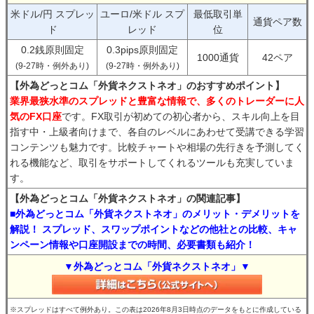
米ドル/円 スプレッ
ユーロ/米ドル スプ
最低取引単
通貨ペア数
ド
レッド
位
0.2銭原則固定
0.3pips原則固定
1000通貨
42ペア
(9-27時・例外あり)
(9-27時・例外あり)
【外為どっとコム「外貨ネクストネオ」のおすすめポイント】
業界最狭水準のスプレッドと豊富な情報で、多くのトレーダーに人
気のFX口座
です。FX取引が初めての初心者から、スキル向上を目
指す中・上級者向けまで、各自のレベルにあわせて受講できる学習
コンテンツも魅力です。比較チャートや相場の先行きを予測してく
れる機能など、取引をサポートしてくれるツールも充実していま
す。
【外為どっとコム「外貨ネクストネオ」の関連記事】
■外為どっとコム「外貨ネクストネオ」のメリット・デメリットを
解説！ スプレッド、スワップポイントなどの他社との比較、キャ
ンペーン情報や口座開設までの時間、必要書類も紹介！
▼外為どっとコム「外貨ネクストネオ」▼
※スプレッドはすべて例外あり。この表は2026年8月3日時点のデータをもとに作成している