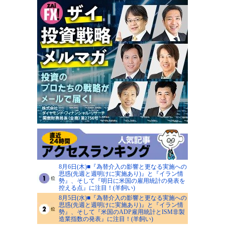
8月6日(木)■『為替介入の影響と更なる実施への
思惑(先週と週明けに実施あり)』と『イラン情
勢』、そして『明日に米国の雇用統計の発表を
控える点』に注目！(羊飼い)
8月5日(水)■『為替介入の影響と更なる実施への
思惑(先週と週明けに実施あり)』と『イラン情
勢』、そして『米国のADP雇用統計とISM非製
造業指数の発表』に注目！(羊飼い)