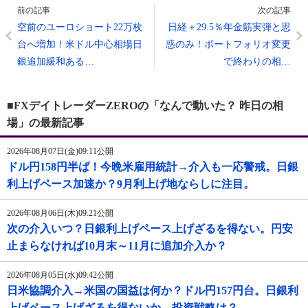
前の記事
次の記事
空前のユーロショート22万枚
日経＋29.5％年金筋実弾と思
台へ増加！米ドル中心相場日
惑のみ！ポートフォリオ変更
銀追加緩和ある…
で終わりの相…
■FXデイトレーダーZEROの「なんで動いた？ 昨日の相
場」の最新記事
2026年08月07日(金)09:11公開
ドル円158円半ば！今晩米雇用統計→介入も一応警戒。日銀
利上げペース加速か？9月利上げ地ならしに注目。
2026年08月06日(木)09:21公開
次の介入いつ？日銀利上げペース上げざるを得ない。円安
止まらなければ10月末～11月に追加介入か？
2026年08月05日(水)09:42公開
日米協調介入→米国の国益は何か？ドル円157円台。日銀利
上げペース上げざるを得ないか。投資戦略は？