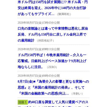
米ドル/円は150円を試す展開に!? 米ドル高・円
安は終焉を迎え、2026年中に140円の大台打診
があってもサプライズ…
（陳満咲杜）
2026年08月07日(金)15時43分公開
口先の楽観論とは違って中東情勢は悪化し原油
反発、ドル円も158円台に戻しドル金利上昇で
の雇用統計
（持田有紀子）
2026年08月07日(金)09時11分公開
ドル円158円半ば！今晩米雇用統計→介入も一
応警戒。日銀利上げペース加速か？9月利上げ
地ならしに注目。
（ZERO）
2026年08月07日(金)06時45分公開
8月7日(金)■『為替介入の影響と更なる実施への
思惑』と『米国の雇用統計の発表』、そして
『米国の金融政策への思惑(利上…
（羊飼い）
約40口座を調査して人気12通貨ペアのス
注目！