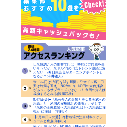
日米協調介入の影響で円は一時的に方向感を失
いそうだが、米ドル/円の円安トレンド継続は変
えない！9月日銀会合がターニングポイントと
なるか？(今井雅人)
米ドル/円は150円を試す展開に!? 米ドル高・円
安は終焉を迎え、2026年中に140円の大台打診
があってもサプライズではない！ 今回の介入は
成功するとみる(陳満咲杜)
8月7日(金)■『為替介入の影響と更なる実施への
思惑』と『米国の雇用統計の発表』、そして
『米国の金融政策への思惑(利上げへの思惑に注
視)』に注目！(羊飼い)
【8月10日～の週】為替相場の注目材料スケジ
ュールと焦点(羊飼い)
米ドル/円の160～162円台は日米当局の防衛ライ