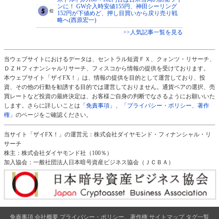
ンに！ GW介入時安値155円、神田シーリング
152円が下値めど、押し目買いから戻り売り戦
略へ(西原宏一)
>>人気記事一覧を見る
当ウェブサイトにおけるデータは、セントラル短資ＦＸ、クォンツ・リサーチ、
ＤＺＨフィナンシャルリサーチ、フィスコから情報の提供を受けております。
本ウェブサイト「ザイFX！」は、情報の提供を目的として運営しており、投
資、その他の行動を勧誘する目的では運営しておりません。通貨ペアの選択、売
買レートなど投資の最終決定は、お客様ご自身の判断でなさるようにお願いいた
します。さらに詳しいことは
「免責事項」
、
「プライバシー・ポリシー、著作
権」
のページをご確認ください。
当サイト「ザイFX！」の運営元：株式会社ダイヤモンド・フィナンシャル・リ
サーチ
株主：株式会社ダイヤモンド社（100％）
加入協会：一般社団法人日本暗号資産ビジネス協会（ＪＣＢＡ）
免責事項
会社概要
プライバシー・ポリシー、著作権
サイトマップ
タグ一覧