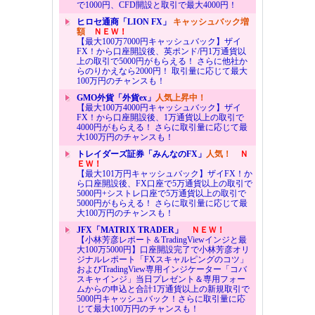
で1000円、CFD開設と取引で最大4000円！
ヒロセ通商「LION FX」
キャッシュバック増
額
ＮＥＷ！
【最大100万7000円キャッシュバック】ザイ
FX！から口座開設後、英ポンド/円1万通貨以
上の取引で5000円がもらえる！ さらに他社か
らのりかえなら2000円！ 取引量に応じて最大
100万円のチャンスも！
GMO外貨「外貨ex」
人気上昇中！
【最大100万4000円キャッシュバック】ザイ
FX！から口座開設後、1万通貨以上の取引で
4000円がもらえる！ さらに取引量に応じて最
大100万円のチャンスも！
トレイダーズ証券「みんなのFX」
人気！
Ｎ
ＥＷ！
【最大101万円キャッシュバック】ザイFX！か
ら口座開設後、FX口座で5万通貨以上の取引で
5000円+シストレ口座で5万通貨以上の取引で
5000円がもらえる！ さらに取引量に応じて最
大100万円のチャンスも！
JFX「MATRIX TRADER」
ＮＥＷ！
【小林芳彦レポート＆TradingViewインジと最
大100万5000円】口座開設完了で小林芳彦オリ
ジナルレポート「FXスキャルピングのコツ」
およびTradingView専用インジケーター「コバ
スキャインジ」当日プレゼント＆専用フォー
ムからの申込と合計1万通貨以上の新規取引で
5000円キャッシュバック！さらに取引量に応
じて最大100万円のチャンスも！