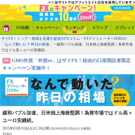
FX比較
キャンペーン
ランキング
スワップ
スプレッド
ザイFX！トップ
>
相場を見通す超強力FXコラム
>
FXデイトレーダーZEROの
「なんで動いた？ 昨日の相場」
> 緩和バブル加速、日米独上海株堅調！為替市場
ではドル高＋ユーロ安継続。
GMO外貨「外貨ex」はザイFX！経由の口座開設者限定
キャンペーン実施中！
緩和バブル加速、日米独上海株堅調！
為替市場ではドル高＋
ユーロ安継続。
2015年03月31日(火)11:26公開
[2015年03月31日(火)11:26更新]
ZERO