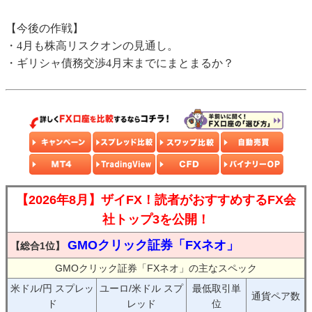
【今後の作戦】
・4月も株高リスクオンの見通し。
・ギリシャ債務交渉4月末までにまとまるか？
【2026年8月】ザイFX！読者がおすすめするFX会
社トップ3を公開！
GMOクリック証券「FXネオ」
【総合1位】
GMOクリック証券「FXネオ」の主なスペック
米ドル/円 スプレッ
ユーロ/米ドル スプ
最低取引単
通貨ペア数
ド
レッド
位