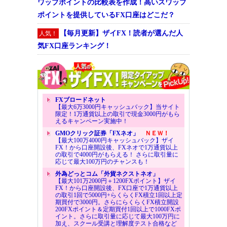
ワップポイントの比較表を作成！高いスワップ
ポイントを提供しているFX口座はどこだ？
【毎月更新】ザイFX！読者が選んだ人
人気！
気FX口座ランキング！
FXブロードネット
【最大6万3000円キャッシュバック】当サイト
限定！1万通貨以上の取引で現金3000円がもら
えるキャンペーン実施中！
GMOクリック証券「FXネオ」
ＮＥＷ！
【最大100万4000円キャッシュバック】ザイ
FX！から口座開設後、FXネオで1万通貨以上
の取引で4000円がもらえる！ さらに取引量に
応じて最大100万円のチャンスも！
外為どっとコム「外貨ネクストネオ」
【最大101万2000円＋1200FXポイント】ザイ
FX！から口座開設後、FX口座で1万通貨以上
の取引1回で5000円+らくらくFX積立1回以上定
期買付で3000円。さらにらくらくFX積立開設
200FXポイント＆定期買付1回以上で1000FXポ
イント。さらに取引量に応じて最大100万円に
加え、スクール受講と理解度テスト合格など