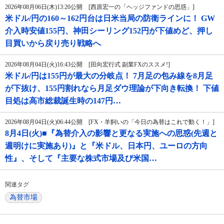
2026年08月06日(木)13:20公開 [西原宏一の「ヘッジファンドの思惑」]
米ドル/円の160～162円台は日米当局の防衛ラインに！ GW
介入時安値155円、神田シーリング152円が下値めど、押し
目買いから戻り売り戦略へ
2026年08月04日(火)16:43公開 [田向宏行式 副業FXのススメ!]
米ドル/円は155円が最大の分岐点！ 7月足の包み線を8月足
が下抜け、155円割れなら月足ダウ理論が下向き転換！ 下値
目処は高市総裁誕生時の147円…
2026年08月04日(火)06:44公開 [FX・羊飼いの「今日の為替はこれで動く！」]
8月4日(火)■『為替介入の影響と更なる実施への思惑(先週と
週明けに実施あり)』と『米ドル、日本円、ユーロの方向
性』、そして『主要な株式市場及び米国…
関連タグ
為替市場