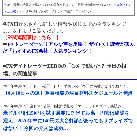
ため、最新の情報とは異なっている場合があります。最新の情報はザイFX！の
「FX会社おす
すめ比較」
や、各FX会社の公式サイトなどで確認してください
各FX口座のさらに詳しい情報や10位までの全ランキング
は、以下よりご覧ください。
【※関連記事はこちら！】
⇒
FXトレーダーのリアルな声を反映！ ザイFX！読者が選ん
だ「おすすめFX会社」人気ランキング！
■FXデイトレーダーZEROの「なんで動いた？ 昨日の相
場」の関連記事
2026年08月09日(日)17:52公開 [FX・羊飼いの「今日の為替はこれで動く！」]
【8月10日～の週】為替相場の注目材料スケジュールと焦点
2026年08月07日(金)18:09公開 [陳満咲杜の「マーケットをズバリ裏読み」]
米ドル/円は150円を試す展開に!? 米ドル高・円安は終焉を
迎え、2026年中に140円の大台打診があってもサプライズで
はない！ 今回の介入は成功…