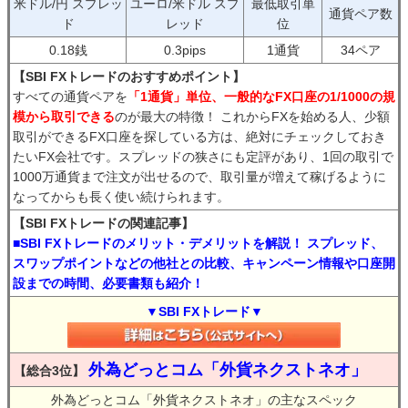
米ドル/円 スプレッ
ユーロ/米ドル スプ
最低取引単
通貨ペア数
ド
レッド
位
0.18銭
0.3pips
1通貨
34ペア
【SBI FXトレードのおすすめポイント】
すべての通貨ペアを
「1通貨」単位、一般的なFX口座の1/1000の規
模から取引できる
のが最大の特徴！ これからFXを始める人、少額
取引ができるFX口座を探している方は、絶対にチェックしておき
たいFX会社です。スプレッドの狭さにも定評があり、1回の取引で
1000万通貨まで注文が出せるので、取引量が増えて稼げるように
なってからも長く使い続けられます。
【SBI FXトレードの関連記事】
■SBI FXトレードのメリット・デメリットを解説！ スプレッド、
スワップポイントなどの他社との比較、キャンペーン情報や口座開
設までの時間、必要書類も紹介！
▼SBI FXトレード▼
外為どっとコム「外貨ネクストネオ」
【総合3位】
外為どっとコム「外貨ネクストネオ」の主なスペック