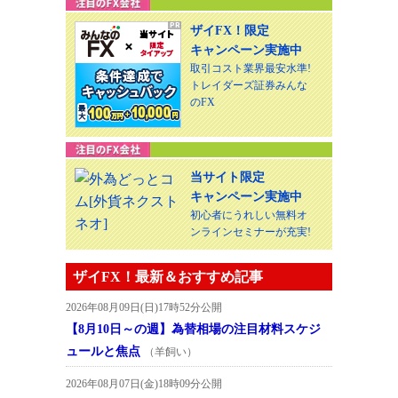
ザイFX！限定
キャンペーン実施中
取引コスト業界最安水準!
トレイダーズ証券みんな
のFX
当サイト限定
キャンペーン実施中
初心者にうれしい無料オ
ンラインセミナーが充実!
ザイFX！最新＆おすすめ記事
2026年08月09日(日)17時52分公開
【8月10日～の週】為替相場の注目材料スケジ
ュールと焦点
（羊飼い）
2026年08月07日(金)18時09分公開