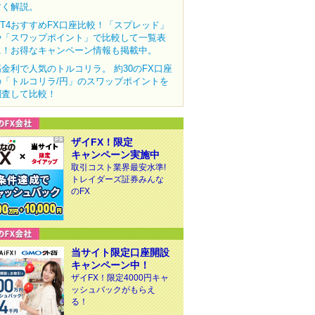
すく解説。
MT4おすすめFX口座比較！「スプレッド」
や「スワップポイント」で比較して一覧表
に！お得なキャンペーン情報も掲載中。
高金利で人気のトルコリラ。 約30のFX口座
の「トルコリラ/円」のスワップポイントを
調査して比較！
ザイFX！限定
キャンペーン実施中
取引コスト業界最安水準!
トレイダーズ証券みんな
のFX
当サイト限定口座開設
キャンペーン中！
ザイFX！限定4000円キャ
ッシュバックがもらえ
る！