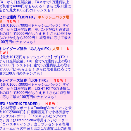
FX！から口座開設後、FXネオで1万通貨以上
の取引で4000円がもらえる！ さらに取引量に
応じて最大100万円のチャンスも！
ヒロセ通商「LION FX」
キャッシュバック増
額
ＮＥＷ！
【最大100万7000円キャッシュバック】ザイ
FX！から口座開設後、英ポンド/円1万通貨以
上の取引で5000円がもらえる！ さらに他社か
らのりかえなら2000円！ 取引量に応じて最大
100万円のチャンスも！
トレイダーズ証券「みんなのFX」
人気！
Ｎ
ＥＷ！
【最大101万円キャッシュバック】ザイFX！
から口座開設後、FX口座で5万通貨以上の取引
で5000円+シストレ口座で5万通貨以上の取引
で5000円がもらえる！ さらに取引量に応じて
最大100万円のチャンスも！
トレイダーズ証券「LIGHT FX」
ＮＥＷ！
【最大100万3000円キャッシュバック】ザイ
FX！から口座開設後、LIGHT FXで5万通貨以
上の取引で3000円がもらえる！さらに取引量
に応じて最大100万円のチャンスも！
JFX「MATRIX TRADER」
ＮＥＷ！
【小林芳彦レポート＆TradingViewインジと最
大100万5000円】口座開設完了で小林芳彦オ
リジナルレポート「FXスキャルピングのコ
ツ」およびTradingView専用インジケーター
「コバスキャインジ」当日プレゼント＆専用
フォームからの申込と合計1万通貨以上の新規