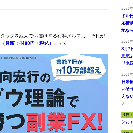
2026
ドル
応警
地な
タッグを組んでお届けする有料メルマガ、それが
2026
（月額：4400円・税込）」
です。
8月7
思惑
『米
2026
日米
いそ
えな
人）
注目！
ンおす