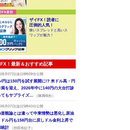
ザイFX！読者に
圧倒的人気！
狭いスプレッドと高いス
ワップが魅力！
FX！最新＆おすすめ記事
年08月07日(金)18時09分公開
/円は150円を試す展開に!? 米ドル高・円
焉を迎え、2026年中に140円の大台打診
ってもサプライズ…
（陳満咲杜）
年08月07日(金)15時43分公開
の楽観論とは違って中東情勢は悪化し原油
、ドル円も158円台に戻しドル金利上昇で
用統計
（持田有紀子）