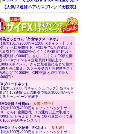
！ 【人気13通貨ペアのスプレッド比較表】
外為どっとコム「外貨ネクストネオ」
【最大101万2000円＋1200FXポイント】ザイ
FX！から口座開設後、FX口座で1万通貨以上
の取引1回で5000円+らくらくFX積立1回以上
定期買付で3000円。さらにらくらくFX積立開
設200FXポイント＆定期買付1回以上で
1000FXポイント。さらに取引量に応じて最大
100万円に加え、スクール受講と理解度テスト
合格などで1000円、CFD開設と取引で最大
4000円！
FXブロードネット
【最大6万3000円キャッシュバック】当サイト
限定！1万通貨以上の取引で現金3000円がもら
えるキャンペーン実施中！
GMO外貨「外貨ex」
人気上昇中！
【最大100万4000円キャッシュバック】ザイ
FX！から口座開設後、1万通貨以上の取引で
4000円がもらえる！ さらに取引量に応じて最
大100万円のチャンスも！
GMOクリック証券「FXネオ」
ＮＥＷ！
【最大100万4000円キャッシュバック】ザイ