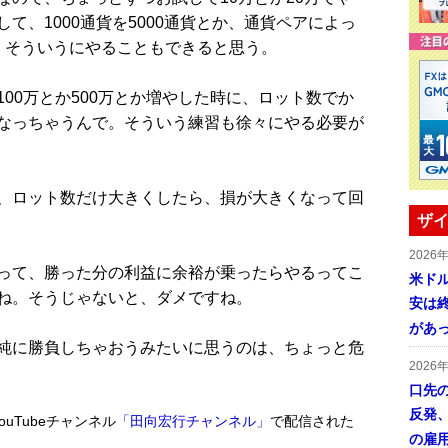
て、1000通貨を5000通貨とか、通貨ペアによっ
、そういうにやることもできると思う。
00万とか500万とか増やした時に、ロット数でか
なっちゃうんで。そういう練習も徐々にやる必要が
、ロット数だけ大きくしたら、損が大きくなって回
ザイ
2026
って、勝った分の利益に余裕が乗ったらやるってこ
米ドル
ね。そうじゃないと、ダメですね。
安は終
があ
純に勝負しちゃおうみたいに思うのは、ちょっと危
2026
口先
反発
uTubeチャンネル
「田向宏行チャンネル」
で配信された
の雇