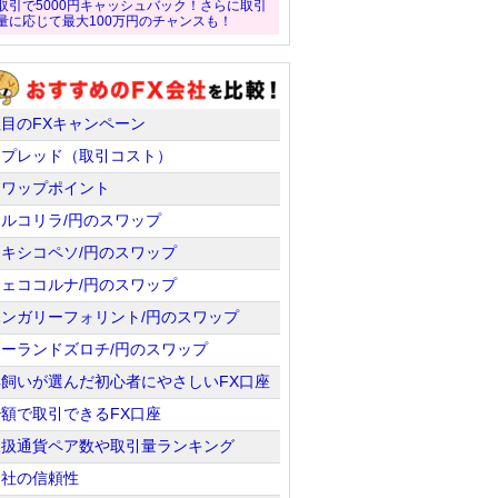
取引で5000円キャッシュバック！さらに取引
量に応じて最大100万円のチャンスも！
注目のFXキャンペーン
スプレッド（取引コスト）
スワップポイント
トルコリラ/円のスワップ
メキシコペソ/円のスワップ
チェココルナ/円のスワップ
ハンガリーフォリント/円のスワップ
ポーランドズロチ/円のスワップ
羊飼いが選んだ初心者にやさしいFX口座
少額で取引できるFX口座
取扱通貨ペア数や取引量ランキング
会社の信頼性