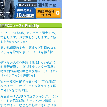
ザイFX！では簡単なアンケート調査を行な
っております。お手数おかけしますがご協
力をお願いいたします！
世界の株価指数や金、原油など注目のコモ
ディティを取引できるCFD口座を徹底比
較！
なぜあなたのダウ理論は機能しないのか？
田向宏行が導く「ダウ理論マスター講座」
～時間軸の基礎知識と実践編～ 【9/5（土）
会場+オンライン同時開催】
少額から取引可能で損失や取引時間が限定
的なバイナリーオプションが取引できる国
内全7口座を徹底比較。
毎月更新中！人気FX口座ランキング。 ラン
クインしたFX口座のキャンペーン情報、お
すすめポイントなどを初心者にもわかりや