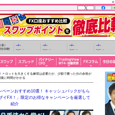
日（金）
--/--
--/--
--/--
--/--
2分17秒
--.--
--
--.--
--
--.--
--
--.--
--
！
> ロットを大きくする練習は必要だが、少額で勝った分の余裕が
回復に時間がかかる
ンペーンおすすめ10選！ キャッシュバックがもら
「ザイFX！」限定のお得なキャンペーンを厳選して
紹介