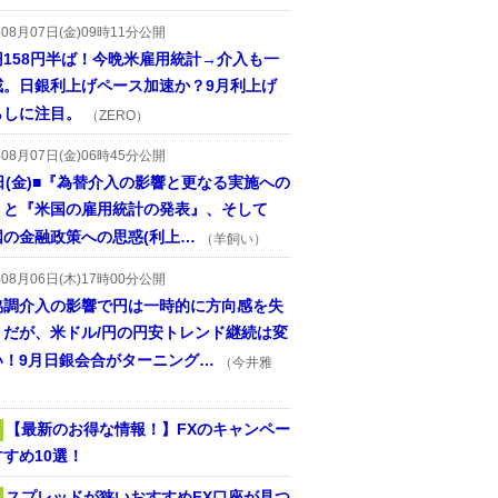
年08月07日(金)09時11分公開
円158円半ば！今晩米雇用統計→介入も一
戒。日銀利上げペース加速か？9月利上げ
らしに注目。
（ZERO）
年08月07日(金)06時45分公開
日(金)■『為替介入の影響と更なる実施への
』と『米国の雇用統計の発表』、そして
国の金融政策への思惑(利上…
（羊飼い）
年08月06日(木)17時00分公開
協調介入の影響で円は一時的に方向感を失
うだが、米ドル/円の円安トレンド継続は変
い！9月日銀会合がターニング…
（今井雅
【最新のお得な情報！】FXのキャンペー
すめ10選！
スプレッドが狭いおすすめFX口座が見つ