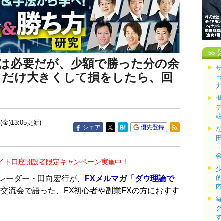
は必要だが、少額で勝った分の余
トだけ大きくして損をしたら、回
(金)13:05更新)
シェア
優先登録
イト口座開設者限定キャンペーン実施中！
トレーダー・田向宏行が、
FXメルマガ「ダウ理論で
交流会で語った、FX初心者や副業FXの方におすす