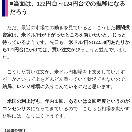
■当面は、122円台～124円台での推移になる
だろう
ただ、最近の市場での動きを見ていると、こうした
機関投
資家は、米ドル/円が下がったところを買いたいと、じっと
待っている
ようです。先日も、
米ドル/円の122.50円あたりか
ら121円台にかけては、買い注文
がびっしりと並んでいまし
た。
こうした買い注文が、米ドル円相場を下支えしています
が、かといって上をどんどん買っていく状況でもないので、
結局、レンジ相場に入りこんでいる
のだと思います。
米国の利上げも、年内１回、あるいは２回程度というのが
コンセンサス
になってきているので、こちらも相場を動かす
材料には、なりにくそうです。
【参考記事】