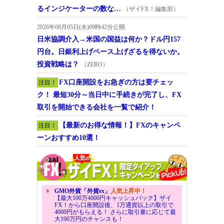
るインジケーターの数な…
（ザイFX！編集部）
2026年08月05日(水)09時42分公開
日米協調介入→米国の国益は何か？ドル円157
円台。日銀利上げペース上げざるを得ないか。
投資戦略は？
（ZERO）
FX口座開設をお急ぎの方は要チェッ
注目！
ク！ 最短30分～当日中に手続きが完了し、FX
取引を開始できる会社を一覧で紹介！
【最新のお得な情報！】FXのキャンペ
注目！
ーンおすすめ10選！
GMO外貨「外貨ex」
人気上昇中！
【最大100万4000円キャッシュバック】ザイ
FX！から口座開設後、1万通貨以上の取引で
4000円がもらえる！ さらに取引量に応じて最
大100万円のチャンスも！