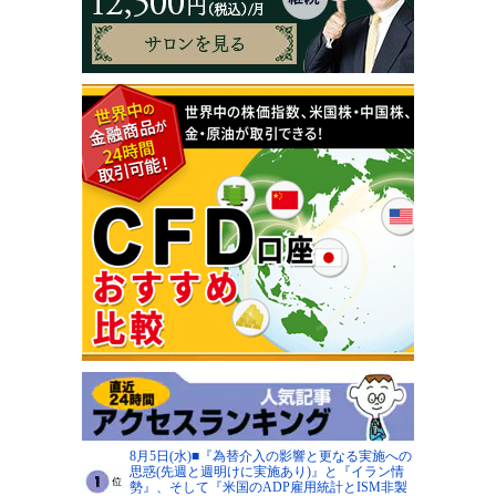
8月5日(水)■『為替介入の影響と更なる実施への
思惑(先週と週明けに実施あり)』と『イラン情
勢』、そして『米国のADP雇用統計とISM非製