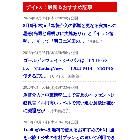
ザイFX！最新＆おすすめ記事
2026年08月06日(木)06時50分公開
8月6日(木)■『為替介入の影響と更なる実施への
思惑(先週と週明けに実施あり)』と『イラン情
勢』、そして『明日に米国の…
（羊飼い）
2026年08月05日(水)13時56分公開
ゴールデンウェイ・ジャパンは「FXTF GX-
FX」でTradingView、「FXTF MT4」でMT4を
使えるFX…
（ザイFX！編集部）
2026年08月05日(水)13時33分公開
為替介入と中東情勢にまで言及のベッセント財
務長官ドル円高いレベルで買い進む意欲は確か
に減退だが
（持田有紀子）
2026年08月05日(水)13時10分公開
TradingViewを無料で使えるおすすめのFX口座
を比較！公式の有料プランとの違いや利用でき