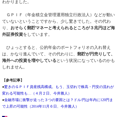
わかりました。
ＧＰＩＦ（年金積立金管理運用独立行政法人）などが動い
ていないということですから、少し驚きでした。その代わ
り、
おそらく郵貯マネーと考えられるところが３兆円ほど海
外証券投資
をしています。
ひょっとすると、公的年金のポートフォリオの入れ替え
は、かなり進んでいて、その代わりに、
郵貯が円売りして、
海外への投資を増やしている
という状況になっているのかも
しれません。
【参考記事】
●
驚きのＧＰＩＦ資産残高構成。もう、玉切れで株高・円安の流れが
変わる可能性も…（４月２日、今井雅人）
●
金融市場に衝撃が走った３つの要因とは？ドル/円は年内に120円ま
で上昇の可能性（2014年11月６日、今井雅人）