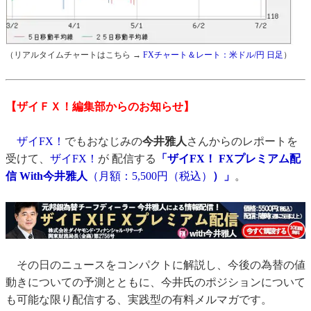
（リアルタイムチャートはこちら →
FXチャート＆レート：米ドル/円 日足
）
【ザイＦＸ！編集部からのお知らせ】
ザイFX！
でもおなじみの
今井雅人
さんからのレポートを
受けて、
ザイFX！
が 配信する
「ザイFX！ FXプレミアム配
信 With今井雅人
（月額：5,500円（税込）
）」
。
その日のニュースをコンパクトに解説し、今後の為替の値
動きについての予測とともに、今井氏のポジションについて
も可能な限り配信する、実践型の有料メルマガです。