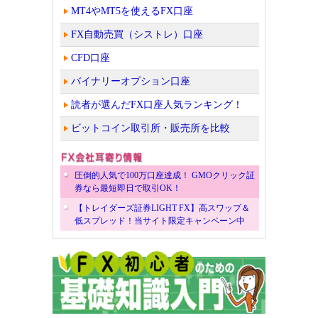
MT4やMT5を使えるFX口座
FX自動売買（シストレ）口座
CFD口座
バイナリーオプション口座
読者が選んだFX口座人気ランキング！
ビットコイン取引所・販売所を比較
圧倒的人気で100万口座達成！ GMOクリック証
券なら最短即日で取引OK！
【トレイダーズ証券LIGHT FX】高スワップ＆
低スプレッド！当サイト限定キャンペーン中