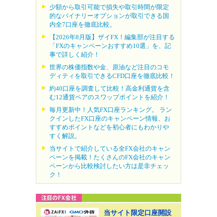
少額から取引可能で損失や取引時間が限定
的なバイナリーオプションが取引できる国
内全7口座を徹底比較。
【2026年8月版】ザイFX！編集部が注目する
「FXのキャンペーンおすすめ10選」を、記
事で詳しく紹介！
世界の株価指数や金、原油など注目のコモ
ディティを取引できるCFD口座を徹底比較！
約40口座を調査して比較！高金利通貨を含
む12通貨ペアのスワップポイントを紹介！
毎月更新中！人気FX口座ランキング。 ラン
クインしたFX口座のキャンペーン情報、お
すすめポイントなどを初心者にもわかりや
すく解説。
当サイトで紹介している全FX会社のキャン
ペーンを掲載！たくさんのFX会社のキャン
ペーンから比較検討したい方は是非チェッ
ク！
当サイト限定口座開設