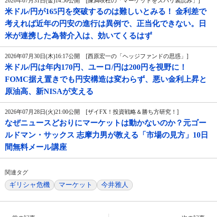
2026年07月31日(金)14:50公開 [陳満咲杜の「マーケットをズバリ裏読み」]
米ドル/円が165円を突破するのは難しいとみる！ 金利差で
考えれば近年の円安の進行は異例で、正当化できない。日
米が連携した為替介入は、効いてくるはず
2026年07月30日(木)16:17公開 [西原宏一の「ヘッジファンドの思惑」]
米ドル/円は年内170円、ユーロ/円は200円を視野に！
FOMC据え置きでも円安構造は変わらず、悪い金利上昇と
原油高、新NISAが支える
2026年07月28日(火)21:00公開 [ザイFX！投資戦略＆勝ち方研究！]
なぜニュースどおりにマーケットは動かないのか？元ゴー
ルドマン・サックス 志摩力男が教える「市場の見方」10日
間無料メール講座
関連タグ
ギリシャ危機
マーケット
今井雅人