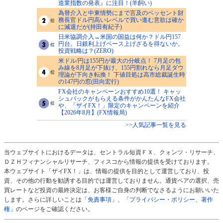
造業指数の発表』に注目！(羊飼い)
為替介入と中東情勢にまで言及のベッセント財
務長官ドル円高いレベルで買い進む意欲は確か
に減退だが(持田有紀子)
日米協調介入→米国の国益は何か？ドル円157
円台。日銀利上げペース上げざるを得ないか。
投資戦略は？(ZERO)
米ドル/円は155円が最大の分岐点！ 7月足の包
み線を8月足が下抜け、155円割れなら月足ダウ
理論が下向き転換！ 下値目処は高市総裁誕生時
の147円の窓(田向宏行)
FX会社のキャンペーンおすすめ10選！ キャッ
シュバックがもらえる条件がかんたんなFX会社
や、「ザイFX！」限定のキャンペーンを紹介
【2026年8月】(FX情報局)
>>人気記事一覧を見る
当ウェブサイトにおけるデータは、セントラル短資ＦＸ、クォンツ・リサーチ、
ＤＺＨフィナンシャルリサーチ、フィスコから情報の提供を受けております。
本ウェブサイト「ザイFX！」は、情報の提供を目的として運営しており、投
資、その他の行動を勧誘する目的では運営しておりません。通貨ペアの選択、売
買レートなど投資の最終決定は、お客様ご自身の判断でなさるようにお願いいた
します。さらに詳しいことは
「免責事項」
、
「プライバシー・ポリシー、著作
権」
のページをご確認ください。