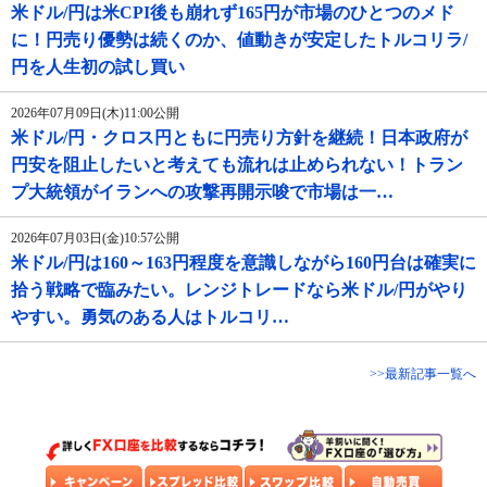
米ドル/円は米CPI後も崩れず165円が市場のひとつのメド
に！円売り優勢は続くのか、値動きが安定したトルコリラ/
円を人生初の試し買い
2026年07月09日(木)11:00公開
米ドル/円・クロス円ともに円売り方針を継続！日本政府が
円安を阻止したいと考えても流れは止められない！トラン
プ大統領がイランへの攻撃再開示唆で市場は一…
2026年07月03日(金)10:57公開
米ドル/円は160～163円程度を意識しながら160円台は確実に
拾う戦略で臨みたい。レンジトレードなら米ドル/円がやり
やすい。勇気のある人はトルコリ…
>>最新記事一覧へ