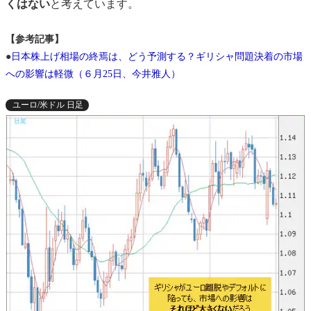
くはない
と考えています。
【参考記事】
●
日本株上げ相場の終焉は、どう予測する？ギリシャ問題決着の市場
への影響は軽微（６月25日、今井雅人）
ユーロ/米ドル 日足