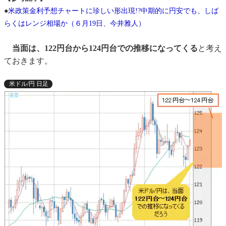
●
米政策金利予想チャートに珍しい形出現!?中期的に円安でも、しば
らくはレンジ相場か（６月19日、今井雅人）
当面は、122円台から124円台での推移になってくる
と考え
ておきます。
米ドル/円 日足