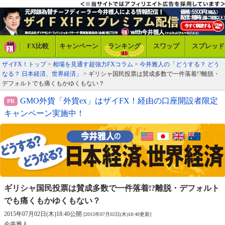
FX比較
キャンペーン
ランキング
スワップ
スプレッド
ザイFX！トップ
>
相場を見通す超強力FXコラム
>
今井雅人の「どうする？ どう
なる？ 日本経済、世界経済」
> ギリシャ国民投票は賛成多数で一件落着!?離脱・
デフォルトでも痛くもかゆくもない？
GMO外貨「外貨ex」はザイFX！経由の口座開設者限定
キャンペーン実施中！
ギリシャ国民投票は賛成多数で一件落着!?
離脱・デフォルト
でも痛くもかゆくもない？
2015年07月02日(木)18:40公開
[2015年07月02日(木)18:40更新]
今井雅人