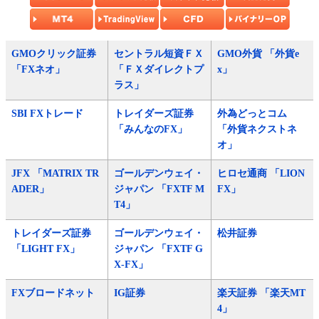
GMOクリック証券
セントラル短資ＦＸ
GMO外貨 「外貨e
「FXネオ」
「ＦＸダイレクトプ
x」
ラス」
SBI FXトレード
トレイダーズ証券
外為どっとコム
「みんなのFX」
「外貨ネクストネ
オ」
JFX 「MATRIX TR
ゴールデンウェイ・
ヒロセ通商 「LION
ADER」
ジャパン 「FXTF M
FX」
T4」
トレイダーズ証券
ゴールデンウェイ・
松井証券
「LIGHT FX」
ジャパン 「FXTF G
X-FX」
FXブロードネット
IG証券
楽天証券 「楽天MT
4」