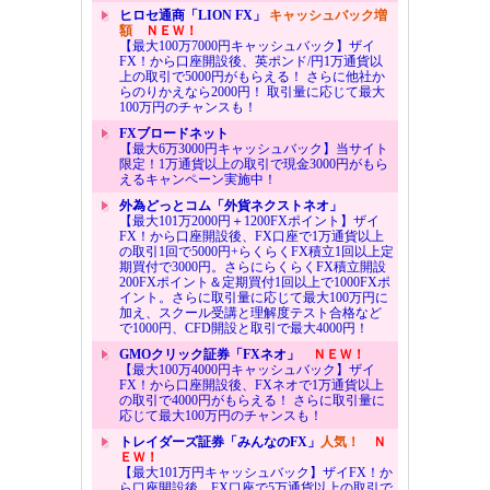
ヒロセ通商「LION FX」
キャッシュバック増
額
ＮＥＷ！
【最大100万7000円キャッシュバック】ザイ
FX！から口座開設後、英ポンド/円1万通貨以
上の取引で5000円がもらえる！ さらに他社か
らのりかえなら2000円！ 取引量に応じて最大
100万円のチャンスも！
FXブロードネット
【最大6万3000円キャッシュバック】当サイト
限定！1万通貨以上の取引で現金3000円がもら
えるキャンペーン実施中！
外為どっとコム「外貨ネクストネオ」
【最大101万2000円＋1200FXポイント】ザイ
FX！から口座開設後、FX口座で1万通貨以上
の取引1回で5000円+らくらくFX積立1回以上定
期買付で3000円。さらにらくらくFX積立開設
200FXポイント＆定期買付1回以上で1000FXポ
イント。さらに取引量に応じて最大100万円に
加え、スクール受講と理解度テスト合格など
で1000円、CFD開設と取引で最大4000円！
GMOクリック証券「FXネオ」
ＮＥＷ！
【最大100万4000円キャッシュバック】ザイ
FX！から口座開設後、FXネオで1万通貨以上
の取引で4000円がもらえる！ さらに取引量に
応じて最大100万円のチャンスも！
トレイダーズ証券「みんなのFX」
人気！
Ｎ
ＥＷ！
【最大101万円キャッシュバック】ザイFX！か
ら口座開設後、FX口座で5万通貨以上の取引で