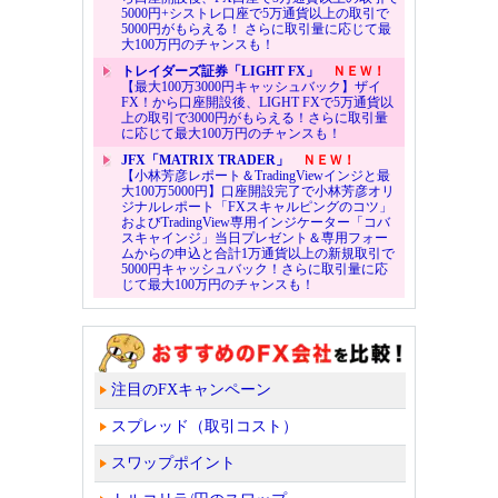
5000円+シストレ口座で5万通貨以上の取引で
5000円がもらえる！ さらに取引量に応じて最
大100万円のチャンスも！
トレイダーズ証券「LIGHT FX」
ＮＥＷ！
【最大100万3000円キャッシュバック】ザイ
FX！から口座開設後、LIGHT FXで5万通貨以
上の取引で3000円がもらえる！さらに取引量
に応じて最大100万円のチャンスも！
JFX「MATRIX TRADER」
ＮＥＷ！
【小林芳彦レポート＆TradingViewインジと最
大100万5000円】口座開設完了で小林芳彦オリ
ジナルレポート「FXスキャルピングのコツ」
およびTradingView専用インジケーター「コバ
スキャインジ」当日プレゼント＆専用フォー
ムからの申込と合計1万通貨以上の新規取引で
5000円キャッシュバック！さらに取引量に応
じて最大100万円のチャンスも！
注目のFXキャンペーン
スプレッド（取引コスト）
スワップポイント