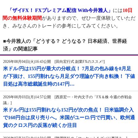
「ザイFX！ FXプレミアム配信 With今井雅人」
には
10日
間の無料体験期間
がありますので、ぜひ一度体験していただ
き、みなさんのトレードの参考にしてみてください。
■今井雅人の「どうする？ どうなる？ 日本経済、世界経
済」の関連記事
2026年08月04日(火)16:43公開 [田向宏行式 副業FXのススメ!]
米ドル/円は155円が最大の分岐点！ 7月足の包み線を8月足
が下抜け、155円割れなら月足ダウ理論が下向き転換！ 下値
目処は高市総裁誕生時の147円…
2026年08月03日(月)14:57公開 [西原宏一・叶内文子の「FX＆株 今週の作戦会
議」]
米ドル/円は155円割れなら152円が次の焦点！ 日米協調介入
で160円台は戻り売りへ。米国がユーロ/円で円買い、欧州通
貨のクロス円の反落が続くか注目