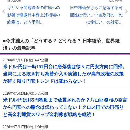
前の記事
次の記事
ギリシャ問題決着の市場への
日中株価がさらに急落する可
影響は軽微日本株上げ相場の
能性は低い。中国政府の「死
終焉は、どう予測…
に物狂い」の対応…
■今井雅人の「どうする？ どうなる？ 日本経済、世界経
済」の最新記事
2026年07月31日(金)14:42公開
米ドル/円は一時157円台に急落後は徐々に円安方向に回帰。
当局による抜き打ち為替介入を実施したが高市政権の政策
が続く限り円安トレンドは変わらない！
2026年07月23日(木)15:51公開
米ドル/円は165円程度まで放置されるか？片山財務相の発言
から円安への懸念は伝わってこない！クロス円での円売り
と高金利通貨スワップ金利稼ぎ戦略を継続！
2026年07月17日(金)11:06公開