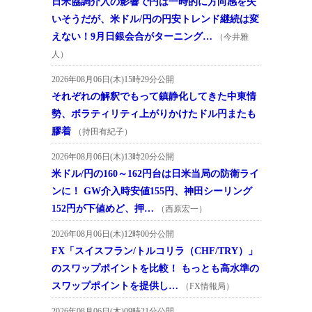
日米協調介入の影響で円は一時的に方向感を失
いそうだが、米ドル/円の円安トレンド継続は変
えない！9月日銀会合がターニング…
（今井雅
人）
2026年08月06日(木)15時29分公開
それぞれの解釈でもって鎮静化してきた中東情
勢、ボラティリティ上がりかけたドル円またも
膠着
（持田有紀子）
2026年08月06日(木)13時20分公開
米ドル/円の160～162円台は日米当局の防衛ライ
ンに！ GW介入時安値155円、神田シーリング
152円が下値めど、押…
（西原宏一）
2026年08月06日(木)12時00分公開
FX「スイスフラン/トルコリラ（CHF/TRY）」
のスワップポイントを比較！ もっとも高水準の
スワップポイントを提供し…
（FX情報局）
2026年08月06日(木)09時21分公開