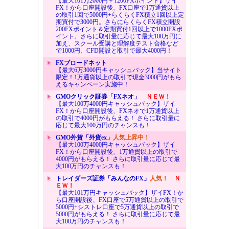
【最大101万2000円＋1200FXポイント】ザイ
FX！から口座開設後、FX口座で1万通貨以上
の取引1回で5000円+らくらくFX積立1回以上定
期買付で3000円。さらにらくらくFX積立開設
200FXポイント＆定期買付1回以上で1000FXポ
イント。さらに取引量に応じて最大100万円に
加え、スクール受講と理解度テスト合格など
で1000円、CFD開設と取引で最大4000円！
FXブロードネット
【最大6万3000円キャッシュバック】当サイト
限定！1万通貨以上の取引で現金3000円がもら
えるキャンペーン実施中！
GMOクリック証券「FXネオ」
ＮＥＷ！
【最大100万4000円キャッシュバック】ザイ
FX！から口座開設後、FXネオで1万通貨以上
の取引で4000円がもらえる！ さらに取引量に
応じて最大100万円のチャンスも！
GMO外貨「外貨ex」
人気上昇中！
【最大100万4000円キャッシュバック】ザイ
FX！から口座開設後、1万通貨以上の取引で
4000円がもらえる！ さらに取引量に応じて最
大100万円のチャンスも！
トレイダーズ証券「みんなのFX」
人気！
Ｎ
ＥＷ！
【最大101万円キャッシュバック】ザイFX！か
ら口座開設後、FX口座で5万通貨以上の取引で
5000円+シストレ口座で5万通貨以上の取引で
5000円がもらえる！ さらに取引量に応じて最
大100万円のチャンスも！