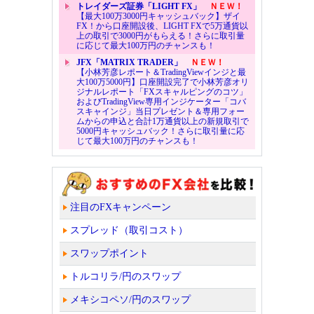
トレイダーズ証券「LIGHT FX」
ＮＥＷ！
【最大100万3000円キャッシュバック】ザイ
FX！から口座開設後、LIGHT FXで5万通貨以
上の取引で3000円がもらえる！さらに取引量
に応じて最大100万円のチャンスも！
JFX「MATRIX TRADER」
ＮＥＷ！
【小林芳彦レポート＆TradingViewインジと最
大100万5000円】口座開設完了で小林芳彦オリ
ジナルレポート「FXスキャルピングのコツ」
およびTradingView専用インジケーター「コバ
スキャインジ」当日プレゼント＆専用フォー
ムからの申込と合計1万通貨以上の新規取引で
5000円キャッシュバック！さらに取引量に応
じて最大100万円のチャンスも！
注目のFXキャンペーン
スプレッド（取引コスト）
スワップポイント
トルコリラ/円のスワップ
メキシコペソ/円のスワップ