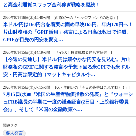
と高金利通貨スワップ金利稼ぎ戦略を継続！
2026年07月16日(木)15:48公開 [西原宏一の「ヘッジファンドの思惑」]
米ドル/円は160円台を着実に固め早晩165円、年内170円へ！
片山財務相の「GPIF活用」発言による円高は数日で消滅。
GPIFが目先の円安を変え…
2026年07月15日(水)14:19公開 [ザイFX！投資戦略＆勝ち方研究！]
【今週の見通し】米ドル/円は緩やかな円安を見込む。片山
財務相のGPIFに関する発言や予想下回る米CPIでも米ドル
安・円高は限定的（マットキャピタル今…
2026年07月15日(水)07:15公開 [FX・羊飼いの「今日の為替はこれで動く！」]
7月15日(水)■『米国の生産者物価指数の発表』と『ウォーシ
ュFRB議長の半期に一度の議会証言(2日目・上院銀行委員
会)』、そして『米国の金融政策へ…
関連タグ
要人発言