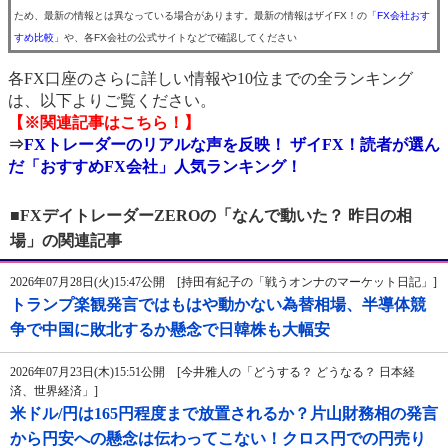
ため、最新の情報とは異なっている場合があります。最新の情報はザイFX！の
「FX会社おす
すめ比較」
や、各FX会社の公式サイトなどで確認してください
各FX口座のさらに詳しい情報や10位までの全ランキング
は、以下よりご覧ください。
【※関連記事はこちら！】
⇒
FXトレーダーのリアルな声を反映！ ザイFX！読者が選ん
だ「おすすめFX会社」人気ランキング！
■FXデイトレーダーZEROの「なんで動いた？ 昨日の相
場」の関連記事
2026年07月28日(火)15:47公開 [持田有紀子の「戦うオンナのマーケット日記」]
トランプ楽観発言ではもはや動かない為替相場、半導体競
争で中国に敗北するか懸念で日韓株も大幅安
2026年07月23日(木)15:51公開 [今井雅人の「どうする？ どうなる？ 日本経
済、世界経済」]
米ドル/円は165円程度まで放置されるか？片山財務相の発言
から円安への懸念は伝わってこない！クロス円での円売り