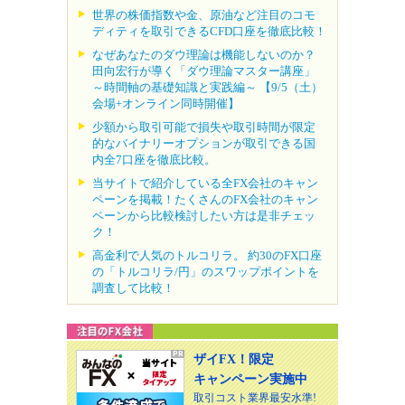
世界の株価指数や金、原油など注目のコモ
ディティを取引できるCFD口座を徹底比較！
なぜあなたのダウ理論は機能しないのか？
田向宏行が導く「ダウ理論マスター講座」
～時間軸の基礎知識と実践編～ 【9/5（土）
会場+オンライン同時開催】
少額から取引可能で損失や取引時間が限定
的なバイナリーオプションが取引できる国
内全7口座を徹底比較。
当サイトで紹介している全FX会社のキャン
ペーンを掲載！たくさんのFX会社のキャン
ペーンから比較検討したい方は是非チェッ
ク！
高金利で人気のトルコリラ。 約30のFX口座
の「トルコリラ/円」のスワップポイントを
調査して比較！
ザイFX！限定
キャンペーン実施中
取引コスト業界最安水準!