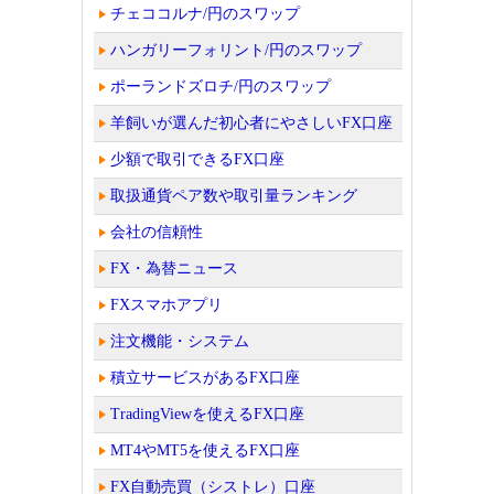
チェココルナ/円のスワップ
ハンガリーフォリント/円のスワップ
ポーランドズロチ/円のスワップ
羊飼いが選んだ初心者にやさしいFX口座
少額で取引できるFX口座
取扱通貨ペア数や取引量ランキング
会社の信頼性
FX・為替ニュース
FXスマホアプリ
注文機能・システム
積立サービスがあるFX口座
TradingViewを使えるFX口座
MT4やMT5を使えるFX口座
FX自動売買（シストレ）口座