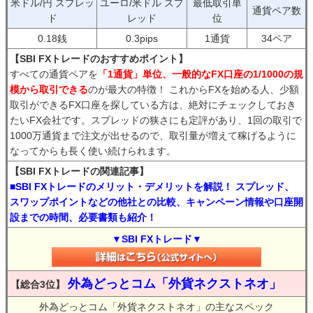
米ドル/円 スプレッ
ユーロ/米ドル スプ
最低取引単
通貨ペア数
ド
レッド
位
0.18銭
0.3pips
1通貨
34ペア
【SBI FXトレードのおすすめポイント】
すべての通貨ペアを
「1通貨」単位、一般的なFX口座の1/1000の規
模から取引できる
のが最大の特徴！ これからFXを始める人、少額
取引ができるFX口座を探している方は、絶対にチェックしておき
たいFX会社です。スプレッドの狭さにも定評があり、1回の取引で
1000万通貨まで注文が出せるので、取引量が増えて稼げるように
なってからも長く使い続けられます。
【SBI FXトレードの関連記事】
■SBI FXトレードのメリット・デメリットを解説！ スプレッド、
スワップポイントなどの他社との比較、キャンペーン情報や口座開
設までの時間、必要書類も紹介！
▼SBI FXトレード▼
外為どっとコム「外貨ネクストネオ」
【総合3位】
外為どっとコム「外貨ネクストネオ」の主なスペック