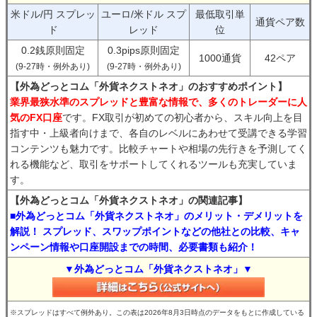
米ドル/円 スプレッ
ユーロ/米ドル スプ
最低取引単
通貨ペア数
ド
レッド
位
0.2銭原則固定
0.3pips原則固定
1000通貨
42ペア
(9-27時・例外あり)
(9-27時・例外あり)
【外為どっとコム「外貨ネクストネオ」のおすすめポイント】
業界最狭水準のスプレッドと豊富な情報で、多くのトレーダーに人
気のFX口座
です。FX取引が初めての初心者から、スキル向上を目
指す中・上級者向けまで、各自のレベルにあわせて受講できる学習
コンテンツも魅力です。比較チャートや相場の先行きを予測してく
れる機能など、取引をサポートしてくれるツールも充実していま
す。
【外為どっとコム「外貨ネクストネオ」の関連記事】
■外為どっとコム「外貨ネクストネオ」のメリット・デメリットを
解説！ スプレッド、スワップポイントなどの他社との比較、キャ
ンペーン情報や口座開設までの時間、必要書類も紹介！
▼外為どっとコム「外貨ネクストネオ」▼
※スプレッドはすべて例外あり。この表は2026年8月3日時点のデータをもとに作成している