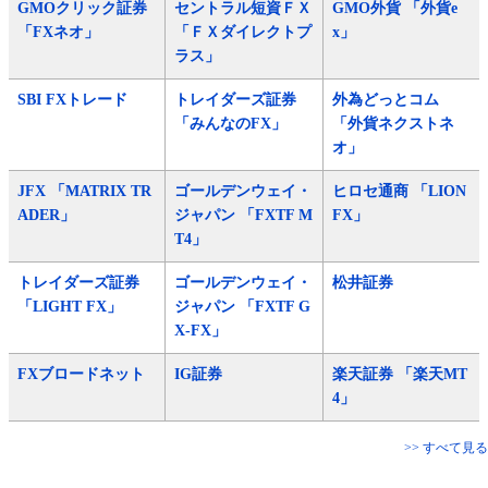
GMOクリック証券
セントラル短資ＦＸ
GMO外貨 「外貨e
「FXネオ」
「ＦＸダイレクトプ
x」
ラス」
SBI FXトレード
トレイダーズ証券
外為どっとコム
「みんなのFX」
「外貨ネクストネ
オ」
JFX 「MATRIX TR
ゴールデンウェイ・
ヒロセ通商 「LION
ADER」
ジャパン 「FXTF M
FX」
T4」
トレイダーズ証券
ゴールデンウェイ・
松井証券
「LIGHT FX」
ジャパン 「FXTF G
X-FX」
FXブロードネット
IG証券
楽天証券 「楽天MT
4」
>> すべて見る