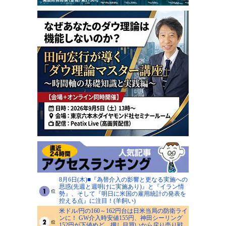
8月6日(木)■『為替介入の影響と更なる実施への
思惑(先週と週明けに実施あり)』と『イラン情
勢』、そして『明日に米国の雇用統計の発表を
控える点』に注目！(羊飼い)
米ドル/円の160～162円台は日米当局の防衛ライ
ンに！ GW介入時安値155円、神田シーリング
152円が下値めど、押し目買いから戻り売り戦