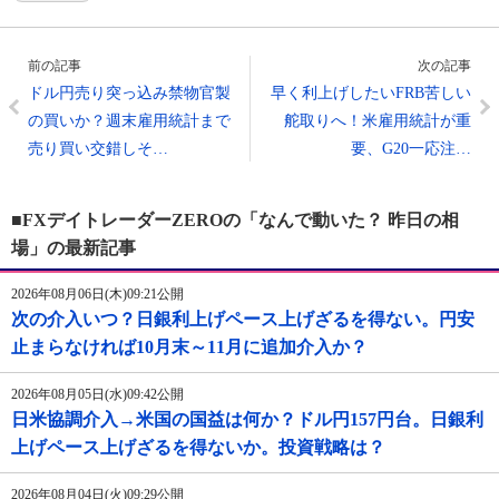
前の記事
次の記事
ドル円売り突っ込み禁物官製
早く利上げしたいFRB苦しい
の買いか？週末雇用統計まで
舵取りへ！米雇用統計が重
売り買い交錯しそ…
要、G20一応注…
■FXデイトレーダーZEROの「なんで動いた？ 昨日の相
場」の最新記事
2026年08月06日(木)09:21公開
次の介入いつ？日銀利上げペース上げざるを得ない。円安
止まらなければ10月末～11月に追加介入か？
2026年08月05日(水)09:42公開
日米協調介入→米国の国益は何か？ドル円157円台。日銀利
上げペース上げざるを得ないか。投資戦略は？
2026年08月04日(火)09:29公開