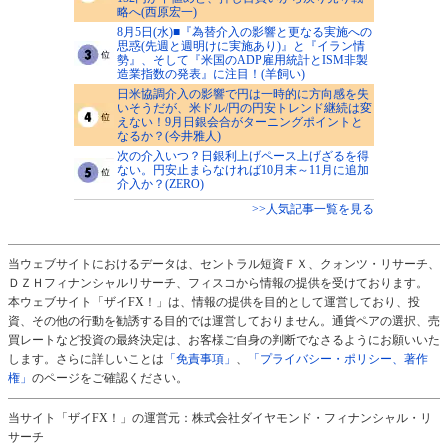
略へ(西原宏一)
8月5日(水)■『為替介入の影響と更なる実施への
思惑(先週と週明けに実施あり)』と『イラン情
勢』、そして『米国のADP雇用統計とISM非製
造業指数の発表』に注目！(羊飼い)
日米協調介入の影響で円は一時的に方向感を失
いそうだが、米ドル/円の円安トレンド継続は変
えない！9月日銀会合がターニングポイントと
なるか？(今井雅人)
次の介入いつ？日銀利上げペース上げざるを得
ない。円安止まらなければ10月末～11月に追加
介入か？(ZERO)
>>人気記事一覧を見る
当ウェブサイトにおけるデータは、セントラル短資ＦＸ、クォンツ・リサーチ、
ＤＺＨフィナンシャルリサーチ、フィスコから情報の提供を受けております。
本ウェブサイト「ザイFX！」は、情報の提供を目的として運営しており、投
資、その他の行動を勧誘する目的では運営しておりません。通貨ペアの選択、売
買レートなど投資の最終決定は、お客様ご自身の判断でなさるようにお願いいた
します。さらに詳しいことは
「免責事項」
、
「プライバシー・ポリシー、著作
権」
のページをご確認ください。
当サイト「ザイFX！」の運営元：株式会社ダイヤモンド・フィナンシャル・リ
サーチ