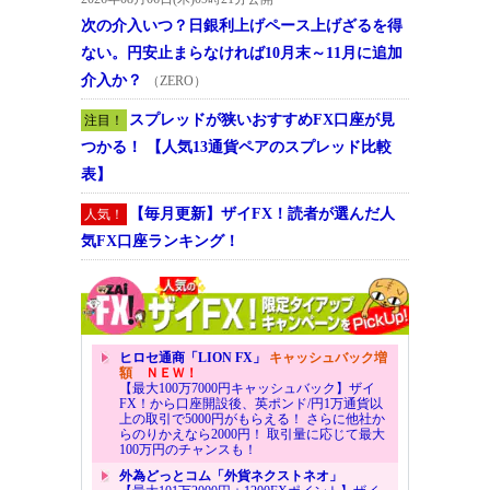
次の介入いつ？日銀利上げペース上げざるを得
ない。円安止まらなければ10月末～11月に追加
介入か？
（ZERO）
スプレッドが狭いおすすめFX口座が見
注目！
つかる！ 【人気13通貨ペアのスプレッド比較
表】
【毎月更新】ザイFX！読者が選んだ人
人気！
気FX口座ランキング！
ヒロセ通商「LION FX」
キャッシュバック増
額
ＮＥＷ！
【最大100万7000円キャッシュバック】ザイ
FX！から口座開設後、英ポンド/円1万通貨以
上の取引で5000円がもらえる！ さらに他社か
らのりかえなら2000円！ 取引量に応じて最大
100万円のチャンスも！
外為どっとコム「外貨ネクストネオ」