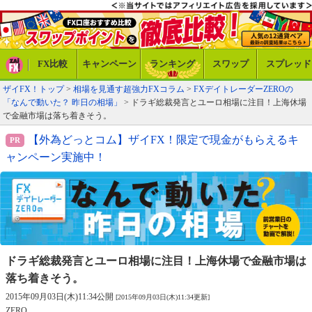
FX比較
キャンペーン
ランキング
スワップ
スプレッド
ザイFX！トップ
>
相場を見通す超強力FXコラム
>
FXデイトレーダーZEROの
「なんで動いた？ 昨日の相場」
> ドラギ総裁発言とユーロ相場に注目！上海休場
で金融市場は落ち着きそう。
【外為どっとコム】ザイFX！限定で現金がもらえるキ
ャンペーン実施中！
ドラギ総裁発言とユーロ相場に注目！
上海休場で金融市場は
落ち着きそう。
2015年09月03日(木)11:34公開
[2015年09月03日(木)11:34更新]
ZERO