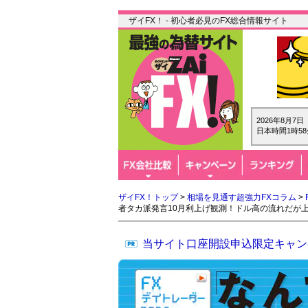
ザイFX！ - 初心者必見のFX総合情報サイト
2026年8月7
日本時間1時58
ザイFX！トップ
>
相場を見通す超強力FXコラム
>
者タカ派発言10月利上げ観測！ドル高の流れだが
当サイト口座開設申込限定キャン