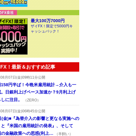
最大100万7000円
ザイFX！限定で5000円キ
ャッシュバック！
FX！最新＆おすすめ記事
年08月07日(金)09時11分公開
円158円半ば！今晩米雇用統計→介入も一
戒。日銀利上げペース加速か？9月利上げ
らしに注目。
（ZERO）
年08月07日(金)06時45分公開
日(金)■『為替介入の影響と更なる実施への
』と『米国の雇用統計の発表』、そして
国の金融政策への思惑(利上…
（羊飼い）