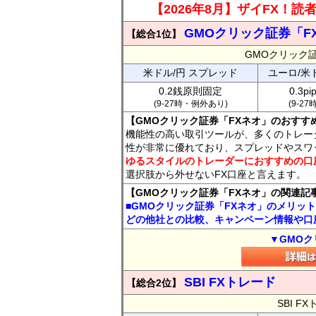
【2026年8月】ザイFX！
GMOクリック証券「F
【総合1位】
GMOクリック
米ドル/円 スプレッド
ユーロ/米
0.2銭原則固定
0.3p
(9-27時・例外あり)
(9-2
【GMOクリック証券「FXネオ」のおすす
機能性の高い取引ツールが、多くのトレー
性が非常に優れており、スプレッドやスワ
ゆるスタイルのトレーダーにおすすめの口
選択肢から外せないFX口座と言えます。
【GMOクリック証券「FXネオ」の関連記
■GMOクリック証券「FXネオ」のメリッ
どの他社との比較、キャンペーン情報や口
▼GMOク
SBI FXトレード
【総合2位】
SBI 