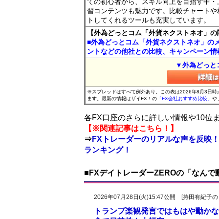
ての初心者から、スキル向上を目指す中・
習コンテンツも魅力です。比較チャートや
トしてくれるツールも充実しています。
【外為どっとコム「外貨ネクストネオ」の
■外為どっとコム「外貨ネクストネオ」の
ントなどの他社との比較、キャンペーン情
▼外為どっと
※スプレッドはすべて例外あり。この表は2026年8月3日
ます。最新の情報はザイFX！の
「FX会社おすすめ比較」
や
各FX口座のさらに詳しい情報や10
【※関連記事はこちら！】
⇒
FXトレーダーのリアルな声を反映！
ランキング！
■FXデイトレーダーZEROの「なん
2026年07月28日(火)15:47公開 [持田有
トランプ楽観発言ではもはや動かな