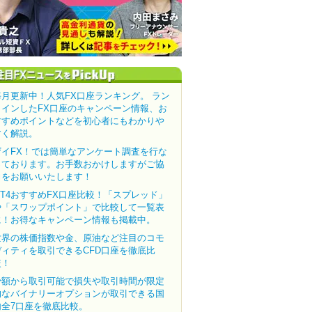
毎月更新中！人気FX口座ランキング。 ラン
クインしたFX口座のキャンペーン情報、お
すすめポイントなどを初心者にもわかりや
すく解説。
ザイFX！では簡単なアンケート調査を行な
っております。お手数おかけしますがご協
力をお願いいたします！
MT4おすすめFX口座比較！「スプレッド」
や「スワップポイント」で比較して一覧表
に！お得なキャンペーン情報も掲載中。
世界の株価指数や金、原油など注目のコモ
ディティを取引できるCFD口座を徹底比
較！
少額から取引可能で損失や取引時間が限定
的なバイナリーオプションが取引できる国
内全7口座を徹底比較。