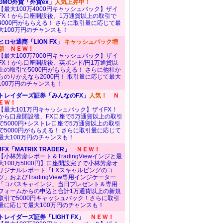
GMO外貨「外貨ex」
人気上昇中！
【最大100万4000円キャッシュバック】ザイ
FX！から口座開設後、1万通貨以上の取引で
4000円がもらえる！ さらに取引量に応じて最
大100万円のチャンスも！
ヒロセ通商「LION FX」
キャッシュバック増
額
ＮＥＷ！
【最大100万7000円キャッシュバック】ザイ
FX！から口座開設後、英ポンド/円1万通貨以
上の取引で5000円がもらえる！ さらに他社か
らのりかえなら2000円！ 取引量に応じて最大
100万円のチャンスも！
トレイダーズ証券「みんなのFX」
人気！
Ｎ
ＥＷ！
【最大101万円キャッシュバック】ザイFX！
から口座開設後、FX口座で5万通貨以上の取引
で5000円+シストレ口座で5万通貨以上の取引
で5000円がもらえる！ さらに取引量に応じて
最大100万円のチャンスも！
JFX「MATRIX TRADER」
ＮＥＷ！
【小林芳彦レポート＆TradingViewインジと最
大100万5000円】口座開設完了で小林芳彦オ
リジナルレポート「FXスキャルピングのコ
ツ」およびTradingView専用インジケーター
「コバスキャインジ」当日プレゼント＆専用
フォームからの申込と合計1万通貨以上の新規
取引で5000円キャッシュバック！さらに取引
量に応じて最大100万円のチャンスも！
トレイダーズ証券「LIGHT FX」
ＮＥＷ！