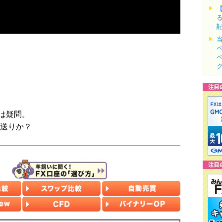
は疑問。
見送りか？