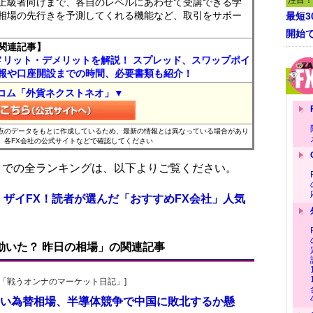
注目！
上級者向けまで、各自のレベルにあわせて受講できる学
相場の先行きを予測してくれる機能など、取引をサポー
最短
開始
関連記事】
メリット・デメリットを解説！ スプレッド、スワップポイ
報や口座開設までの時間、必要書類も紹介！
コム「外貨ネクストネオ」▼
時点のデータをもとに作成しているため、最新の情報とは異なっている場合があり
、各FX会社の公式サイトなどで確認してください
位までの全ランキングは、以下よりご覧ください。
 ザイFX！読者が選んだ「おすすめFX会社」人気
で動いた？ 昨日の相場」の関連記事
紀子の「戦うオンナのマーケット日記」]
い為替相場、半導体競争で中国に敗北するか懸