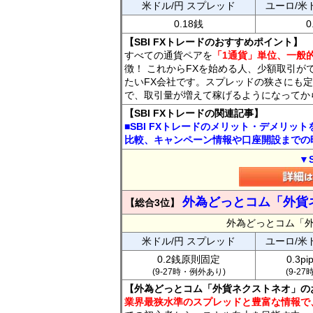
米ドル/円 スプレッド
ユーロ/米
0.18銭
0
【SBI FXトレードのおすすめポイント】
すべての通貨ペアを
「1通貨」単位、一般的
徴！ これからFXを始める人、少額取引が
たいFX会社です。スプレッドの狭さにも定
で、取引量が増えて稼げるようになってか
【SBI FXトレードの関連記事】
■SBI FXトレードのメリット・デメリッ
比較、キャンペーン情報や口座開設までの
▼
外為どっとコム「外貨
【総合3位】
外為どっとコム「
米ドル/円 スプレッド
ユーロ/米
0.2銭原則固定
0.3p
(9-27時・例外あり)
(9-2
【外為どっとコム「外貨ネクストネオ」の
業界最狭水準のスプレッドと豊富な情報で