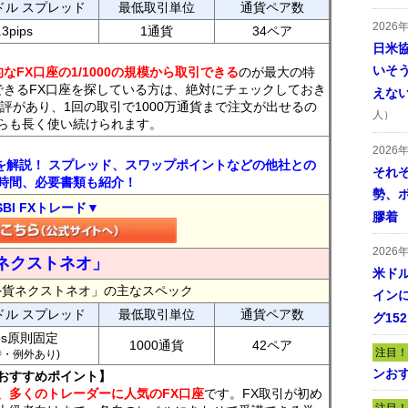
ドル スプレッド
最低取引単位
通貨ペア数
2026
.3pips
1通貨
34ペア
日米
いそ
なFX口座の1/1000の規模から取引できる
のが最大の特
できるFX口座を探している方は、絶対にチェックしておき
えな
評があり、1回の取引で1000万通貨まで注文が出せるの
人）
らも長く使い続けられます。
2026
トを解説！ スプレッド、スワップポイントなどの他社との
それ
時間、必要書類も紹介！
勢、
SBI FXトレード▼
膠着
2026
ネクストネオ」
米ドル
外貨ネクストネオ」の主なスペック
インに
ドル スプレッド
最低取引単位
通貨ペア数
グ15
ips原則固定
1000通貨
42ペア
注目！
7時・例外あり)
ンおす
おすすめポイント】
、多くのトレーダーに人気のFX口座
です。FX取引が初め