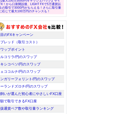
【最大100万3000円キャッシュバック】ザイ
FX！から口座開設後、LIGHT FXで5万通貨以
上の取引で3000円がもらえる！さらに取引量
に応じて最大100万円のチャンスも！
注目のFXキャンペーン
スプレッド（取引コスト）
スワップポイント
トルコリラ/円のスワップ
メキシコペソ/円のスワップ
チェココルナ/円のスワップ
ハンガリーフォリント/円のスワップ
ポーランドズロチ/円のスワップ
羊飼いが選んだ初心者にやさしいFX口座
少額で取引できるFX口座
取扱通貨ペア数や取引量ランキング