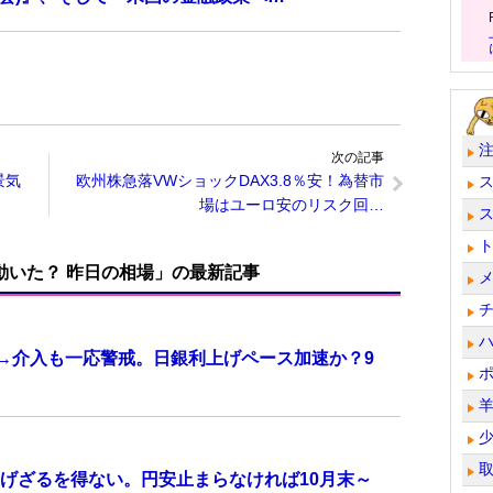
次の記事
景気
欧州株急落VWショックDAX3.8％安！為替市
場はユーロ安のリスク回…
で動いた？ 昨日の相場」の最新記事
計→介入も一応警戒。日銀利上げペース加速か？9
げざるを得ない。円安止まらなければ10月末～