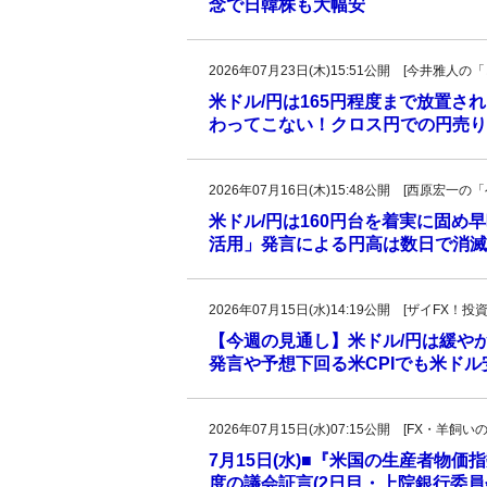
念で日韓株も大幅安
2026年07月23日(木)15:51公開 [今井雅
米ドル/円は165円程度まで放置
わってこない！クロス円での円売り
2026年07月16日(木)15:48公開 [西原宏
米ドル/円は160円台を着実に固め早晩
活用」発言による円高は数日で消滅
2026年07月15日(水)14:19公開 [ザイFX
【今週の見通し】米ドル/円は緩やか
発言や予想下回る米CPIでも米ド
2026年07月15日(水)07:15公開 [FX・
7月15日(水)■『米国の生産者物
度の議会証言(2日目・上院銀行委