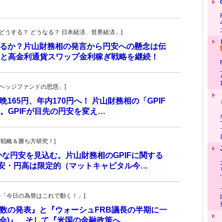
人の「どうする？ どうなる？ 日本経済、世界経済」]
されるか？片山財務相の発言から円安への懸念は伝
と高金利通貨スワップ金利稼ぎ戦略を継続！
一の「ヘッジファンドの思惑」]
165円、年内170円へ！ 片山財務相の「GPIF
。GPIFが目先の円安を変え…
！投資戦略＆勝ち方研究！]
な円安を見込む。片山財務相のGPIFに関する
ル安・円高は限定的（マットキャピタル今…
羊飼いの「今日の為替はこれで動く！」]
価指数の発表』と『ウォーシュFRB議長の半期に一
員会)』、そして『米国の金融政策へ…