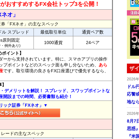
読者がおすすめするFX会社トップ3を公開！
Xネオ」
証券「FXネオ」の主なスペック
ドル スプレッド
最低取引単位
通貨ペア数
ips原則固定
1000通貨
24ペア
7時・例外あり)
めポイント】
ダーから支持されています。特に、スマホアプリの操作
ップポイントなどのスペック面も申し分ないため、
あら
ザイ
座
です。取引環境の良さをFX口座選びで優先するなら、
2026
事】
ドル
ト・デメリットを解説！ スプレッド、スワップポイントな
応警
座開設までの時間、必要書類も紹介！
地な
リック証券「FXネオ」▼
2026
8月7
思惑
FXトレードの主なスペック
『米