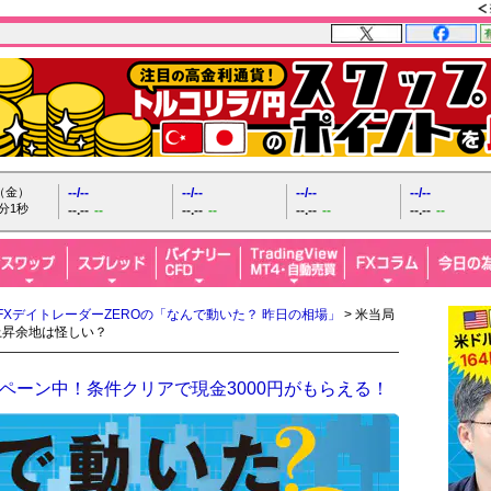
日（金）
--/--
--/--
--/--
--/--
分2秒
--.--
--
--.--
--
--.--
--
--.--
--
FXデイトレーダーZEROの「なんで動いた？ 昨日の相場」
> 米当局
上昇余地は怪しい？
ペーン中！条件クリアで現金3000円がもらえる！