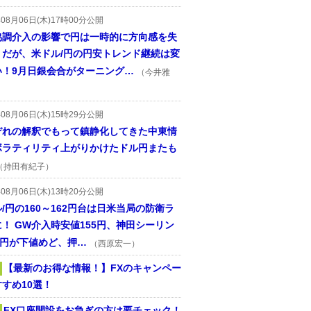
年08月06日(木)17時00分公開
協調介入の影響で円は一時的に方向感を失
うだが、米ドル/円の円安トレンド継続は変
い！9月日銀会合がターニング…
（今井雅
年08月06日(木)15時29分公開
ぞれの解釈でもって鎮静化してきた中東情
ボラティリティ上がりかけたドル円またも
（持田有紀子）
年08月06日(木)13時20分公開
/円の160～162円台は日米当局の防衛ラ
！ GW介入時安値155円、神田シーリン
2円が下値めど、押…
（西原宏一）
【最新のお得な情報！】FXのキャンペー
すめ10選！
FX口座開設をお急ぎの方は要チェック！