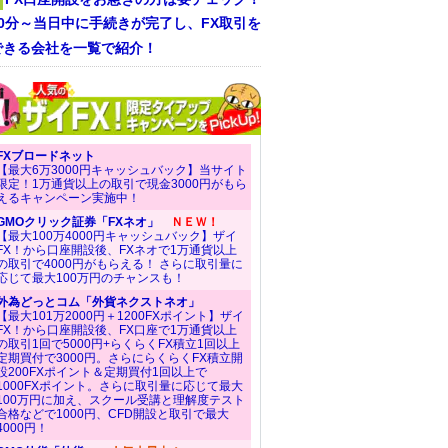
30分～当日中に手続きが完了し、FX取引を
できる会社を一覧で紹介！
FXブロードネット
【最大6万3000円キャッシュバック】当サイト
限定！1万通貨以上の取引で現金3000円がもら
えるキャンペーン実施中！
GMOクリック証券「FXネオ」
ＮＥＷ！
【最大100万4000円キャッシュバック】ザイ
FX！から口座開設後、FXネオで1万通貨以上
の取引で4000円がもらえる！ さらに取引量に
応じて最大100万円のチャンスも！
外為どっとコム「外貨ネクストネオ」
【最大101万2000円＋1200FXポイント】ザイ
FX！から口座開設後、FX口座で1万通貨以上
の取引1回で5000円+らくらくFX積立1回以上
定期買付で3000円。さらにらくらくFX積立開
設200FXポイント＆定期買付1回以上で
1000FXポイント。さらに取引量に応じて最大
100万円に加え、スクール受講と理解度テスト
合格などで1000円、CFD開設と取引で最大
4000円！