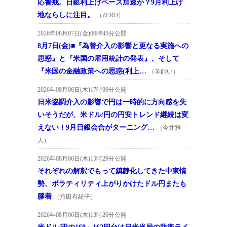
応警戒。日銀利上げペース加速か？9月利上げ
地ならしに注目。
（ZERO）
2026年08月07日(金)06時45分公開
8月7日(金)■『為替介入の影響と更なる実施への
思惑』と『米国の雇用統計の発表』、そして
『米国の金融政策への思惑(利上…
（羊飼い）
2026年08月06日(木)17時00分公開
日米協調介入の影響で円は一時的に方向感を失
いそうだが、米ドル/円の円安トレンド継続は変
えない！9月日銀会合がターニング…
（今井雅
人）
2026年08月06日(木)15時29分公開
それぞれの解釈でもって鎮静化してきた中東情
勢、ボラティリティ上がりかけたドル円またも
膠着
（持田有紀子）
2026年08月06日(木)13時20分公開