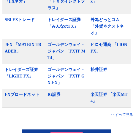
「FXネオ」
「ＦＸダイレクトプ
x」
ラス」
SBI FXトレード
トレイダーズ証券
外為どっとコム
「みんなのFX」
「外貨ネクストネ
オ」
JFX 「MATRIX TR
ゴールデンウェイ・
ヒロセ通商 「LION
ADER」
ジャパン 「FXTF M
FX」
T4」
トレイダーズ証券
ゴールデンウェイ・
松井証券
「LIGHT FX」
ジャパン 「FXTF G
X-FX」
FXブロードネット
IG証券
楽天証券 「楽天MT
4」
>> すべて見る