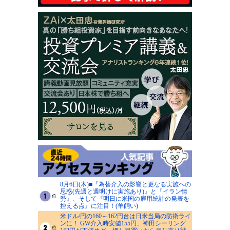
8月6日(木)■『為替介入の影響と更なる実施への
思惑(先週と週明けに実施あり)』と『イラン情
勢』、そして『明日に米国の雇用統計の発表を
控える点』に注目！(羊飼い)
米ドル/円の160～162円台は日米当局の防衛ライ
ンに！ GW介入時安値155円、神田シーリング