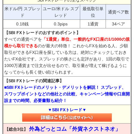
SBI FXトレードの主なスペック
米ドル/円 スプレッ
ユーロ/米ドル スプ
最低取引単
通貨ペア数
ド
レッド
位
0.18銭
0.3pips
1通貨
34ペア
【SBI FXトレードのおすすめポイント】
すべての通貨ペアを
「1通貨」単位、一般的なFX口座の1/1000の規
模から取引できる
のが最大の特徴！ これからFXを始める人、少額
取引ができるFX口座を探している方は、絶対にチェックしておき
たいFX会社です。スプレッドの狭さにも定評があり、1回の取引で
1000万通貨まで注文が出せるので、取引量が増えて稼げるように
なってからも長く使い続けられます。
【SBI FXトレードの関連記事】
■SBI FXトレードのメリット・デメリットを解説！ スプレッド、
スワップポイントなどの他社との比較、キャンペーン情報や口座開
設までの時間、必要書類も紹介！
▼SBI FXトレード▼
外為どっとコム「外貨ネクストネオ」
【総合3位】