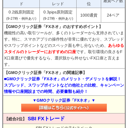
通貨ペア数
ド
レッド
位
0.2銭原則固定
0.3pips原則固定
1000通貨
24ペア
(9-27時・例外あり)
(9-27時・例外あり)
【GMOクリック証券「FXネオ」のおすすめポイント】
機能性の高い取引ツールが、多くのトレーダーから支持されていま
す。特に、スマホアプリの操作性が非常に優れており、スプレッド
やスワップポイントなどのスペック面も申し分ないため、
あらゆる
スタイルのトレーダーにおすすめの口座
です。取引環境の良さをF
X口座選びで優先するなら、選択肢から外せないFX口座と言えま
す。
【GMOクリック証券「FXネオ」の関連記事】
■GMOクリック証券「FXネオ」のメリット・デメリットを解説！
スプレッド、スワップポイントなどの他社との比較、キャンペーン
情報や口座開設までの時間、必要書類も紹介！
▼GMOクリック証券「FXネオ」▼
SBI FXトレード
【総合2位】