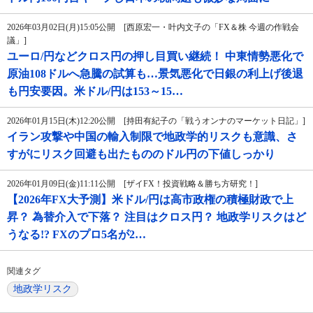
2026年03月02日(月)15:05公開 [西原宏一・叶内文子の「FX＆株 今週の作戦会
議」]
ユーロ/円などクロス円の押し目買い継続！ 中東情勢悪化で
原油108ドルへ急騰の試算も…景気悪化で日銀の利上げ後退
も円安要因。米ドル/円は153～15…
2026年01月15日(木)12:20公開 [持田有紀子の「戦うオンナのマーケット日記」]
イラン攻撃や中国の輸入制限で地政学的リスクも意識、さ
すがにリスク回避も出たもののドル円の下値しっかり
2026年01月09日(金)11:11公開 [ザイFX！投資戦略＆勝ち方研究！]
【2026年FX大予測】米ドル/円は高市政権の積極財政で上
昇？ 為替介入で下落？ 注目はクロス円？ 地政学リスクはど
うなる!? FXのプロ5名が2…
関連タグ
地政学リスク