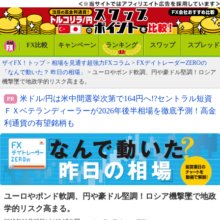
FX比較
キャンペーン
ランキング
スワップ
スプレッド
ザイFX！トップ
>
相場を見通す超強力FXコラム
>
FXデイトレーダーZEROの
「なんで動いた？ 昨日の相場」
> ユーロやポンド軟調、円や豪ドル堅調！ロシア
機撃墜で地政学的リスク高まる。
米ドル/円は米中間選挙次第で164円へ!?セントラル短資
ＦＸベテランディーラーが2026年後半相場を徹底予測！高金
利通貨の有望銘柄も
ユーロやポンド軟調、円や豪ドル堅調！
ロシア機撃墜で地政
学的リスク高まる。