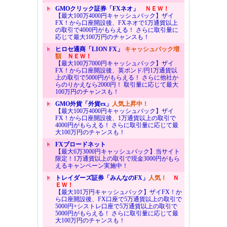
GMOクリック証券「FXネオ」
ＮＥＷ！
【最大100万4000円キャッシュバック】ザイ
FX！から口座開設後、FXネオで1万通貨以上
の取引で4000円がもらえる！ さらに取引量に
応じて最大100万円のチャンスも！
ヒロセ通商「LION FX」
キャッシュバック増
額
ＮＥＷ！
【最大100万7000円キャッシュバック】ザイ
FX！から口座開設後、英ポンド/円1万通貨以
上の取引で5000円がもらえる！ さらに他社か
らのりかえなら2000円！ 取引量に応じて最大
100万円のチャンスも！
GMO外貨「外貨ex」
人気上昇中！
【最大100万4000円キャッシュバック】ザイ
FX！から口座開設後、1万通貨以上の取引で
4000円がもらえる！ さらに取引量に応じて最
大100万円のチャンスも！
FXブロードネット
【最大6万3000円キャッシュバック】当サイト
限定！1万通貨以上の取引で現金3000円がもら
えるキャンペーン実施中！
トレイダーズ証券「みんなのFX」
人気！
Ｎ
ＥＷ！
【最大101万円キャッシュバック】ザイFX！か
ら口座開設後、FX口座で5万通貨以上の取引で
5000円+シストレ口座で5万通貨以上の取引で
5000円がもらえる！ さらに取引量に応じて最
大100万円のチャンスも！