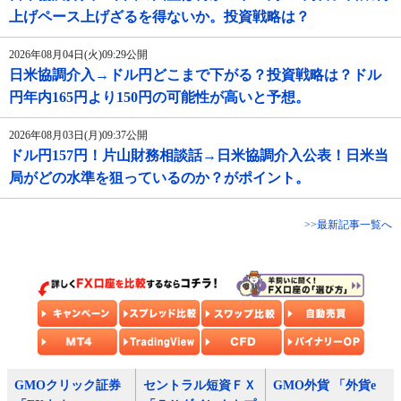
上げペース上げざるを得ないか。投資戦略は？
2026年08月04日(火)09:29公開
日米協調介入→ドル円どこまで下がる？投資戦略は？ドル
円年内165円より150円の可能性が高いと予想。
2026年08月03日(月)09:37公開
ドル円157円！片山財務相談話→日米協調介入公表！日米当
局がどの水準を狙っているのか？がポイント。
>>最新記事一覧へ
GMOクリック証券
セントラル短資ＦＸ
GMO外貨 「外貨e