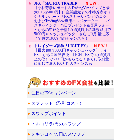
JFX「MATRIX TRADER」
ＮＥＷ！
【小林芳彦レポート＆TradingViewインジと最
大100万5000円】口座開設完了で小林芳彦オリ
ジナルレポート「FXスキャルピングのコツ」
およびTradingView専用インジケーター「コバ
スキャインジ」当日プレゼント＆専用フォー
ムからの申込と合計1万通貨以上の新規取引で
5000円キャッシュバック！さらに取引量に応
じて最大100万円のチャンスも！
トレイダーズ証券「LIGHT FX」
ＮＥＷ！
【最大100万3000円キャッシュバック】ザイ
FX！から口座開設後、LIGHT FXで5万通貨以
上の取引で3000円がもらえる！さらに取引量
に応じて最大100万円のチャンスも！
注目のFXキャンペーン
スプレッド（取引コスト）
スワップポイント
トルコリラ/円のスワップ
メキシコペソ/円のスワップ