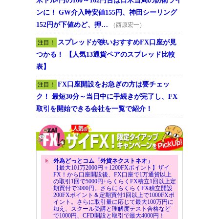
米ドル/円の160～162円台は日米当局の防衛ライ
ンに！ GW介入時安値155円、神田シーリング
152円が下値めど、押…
（西原宏一）
スプレッドが狭いおすすめFX口座が見
注目！
つかる！ 【人気13通貨ペアのスプレッド比較
表】
FX口座開設をお急ぎの方は要チェッ
注目！
ク！ 最短30分～当日中に手続きが完了し、FX
取引を開始できる会社を一覧で紹介！
外為どっとコム「外貨ネクストネオ」
【最大101万2000円＋1200FXポイント】ザイ
FX！から口座開設後、FX口座で1万通貨以上
の取引1回で5000円+らくらくFX積立1回以上定
期買付で3000円。さらにらくらくFX積立開設
200FXポイント＆定期買付1回以上で1000FXポ
イント。さらに取引量に応じて最大100万円に
加え、スクール受講と理解度テスト合格など
で1000円、CFD開設と取引で最大4000円！