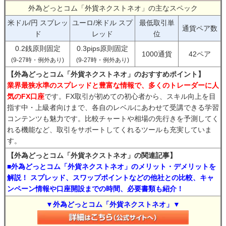
外為どっとコム「外貨ネクストネオ」の主なスペック
米ドル/円 スプレッ
ユーロ/米ドル スプ
最低取引単
通貨ペア数
ド
レッド
位
0.2銭原則固定
0.3pips原則固定
1000通貨
42ペア
(9-27時・例外あり)
(9-27時・例外あり)
【外為どっとコム「外貨ネクストネオ」のおすすめポイント】
業界最狭水準のスプレッドと豊富な情報で、多くのトレーダーに人
気のFX口座
です。FX取引が初めての初心者から、スキル向上を目
指す中・上級者向けまで、各自のレベルにあわせて受講できる学習
コンテンツも魅力です。比較チャートや相場の先行きを予測してく
れる機能など、取引をサポートしてくれるツールも充実していま
す。
【外為どっとコム「外貨ネクストネオ」の関連記事】
■外為どっとコム「外貨ネクストネオ」のメリット・デメリットを
解説！ スプレッド、スワップポイントなどの他社との比較、キャ
ンペーン情報や口座開設までの時間、必要書類も紹介！
▼外為どっとコム「外貨ネクストネオ」▼