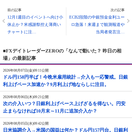
前の記事
次の記事
12月1週目のイベントへ向け小
ECB2段階の中銀預金金利ユー
休止か？米感謝祭控え薄商い
ロ急落！来週まで観測報道や
チャートに注…
当局者発言注…
■FXデイトレーダーZEROの「なんで動いた？ 昨日の相
場」の最新記事
2026年08月07日(金)09:11公開
ドル円158円半ば！今晩米雇用統計→介入も一応警戒。日銀
利上げペース加速か？9月利上げ地ならしに注目。
2026年08月06日(木)09:21公開
次の介入いつ？日銀利上げペース上げざるを得ない。円安
止まらなければ10月末～11月に追加介入か？
2026年08月05日(水)09:42公開
日米協調介入→米国の国益は何か？ドル円157円台。日銀利