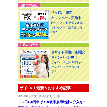
ザイFX！限定
キャンペーン実施中
取引コスト業界最安水準!
トレイダーズ証券みんな
のFX
当サイト限定口座開設
キャンペーン中！
ザイFX！限定4000円キャ
ッシュバックがもらえ
る！
ザイFX！最新＆おすすめ記事
2026年08月07日(金)09時11分公開
ドル円158円半ば！今晩米雇用統計→介入も一