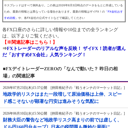
※スプレッドはすべて例外あり。この表は2026年8月3日時点のデータをもとに作成している
ため、最新の情報とは異なっている場合があります。最新の情報はザイFX！の
「FX会社おす
すめ比較」
や、各FX会社の公式サイトなどで確認してください
各FX口座のさらに詳しい情報や10位までの全ランキング
は、以下よりご覧ください。
【※関連記事はこちら！】
⇒
FXトレーダーのリアルな声を反映！ ザイFX！読者が選ん
だ「おすすめFX会社」人気ランキング！
■FXデイトレーダーZEROの「なんで動いた？ 昨日の相
場」の関連記事
2026年07月23日(木)15:37公開 [持田有紀子の「戦うオンナのマーケット日記」]
地政学的リスクはまた一段増して原油価格は上伸、スピー
ド感こそないが顕著な円安は進みそうな気配に
2026年06月10日(水)15:50公開 [持田有紀子の「戦うオンナのマーケット日記」]
財務大臣の警告など地政学リスク高まりの前では虚しく、
ドル円160円台キープし日本の税問題も微妙な局面に