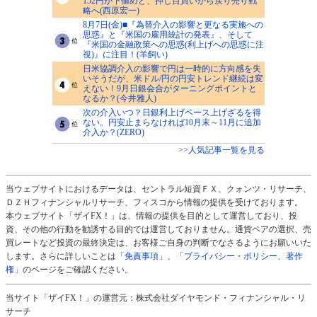
152円が下値めど、押し目買いから戻り売り戦
略へ(西原宏一)
8月7日(金)■『為替介入の影響と更なる実施への
思惑』と『米国の雇用統計の発表』、そして
『米国の金融政策への思惑(利上げへの思惑に注
視)』に注目！(羊飼い)
日米協調介入の影響で円は一時的に方向感を失
いそうだが、米ドル/円の円安トレンド継続は変
えない！9月日銀会合がターニングポイントと
なるか？(今井雅人)
次の介入いつ？日銀利上げペース上げざるを得
ない。円安止まらなければ10月末～11月に追加
介入か？(ZERO)
>>人気記事一覧を見る
当ウェブサイトにおけるデータは、セントラル短資ＦＸ、クォンツ・リサーチ、
ＤＺＨフィナンシャルリサーチ、フィスコから情報の提供を受けております。
本ウェブサイト「ザイFX！」は、情報の提供を目的として運営しており、投
資、その他の行動を勧誘する目的では運営しておりません。通貨ペアの選択、売
買レートなど投資の最終決定は、お客様ご自身の判断でなさるようにお願いいた
します。さらに詳しいことは
「免責事項」
、
「プライバシー・ポリシー、著作
権」
のページをご確認ください。
当サイト「ザイFX！」の運営元：株式会社ダイヤモンド・フィナンシャル・リ
サーチ