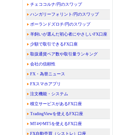
チェココルナ/円のスワップ
ハンガリーフォリント/円のスワップ
ポーランドズロチ/円のスワップ
羊飼いが選んだ初心者にやさしいFX口座
少額で取引できるFX口座
取扱通貨ペア数や取引量ランキング
会社の信頼性
FX・為替ニュース
FXスマホアプリ
注文機能・システム
積立サービスがあるFX口座
TradingViewを使えるFX口座
MT4やMT5を使えるFX口座
FX自動売買（シストレ）口座