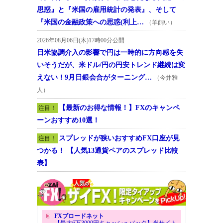
思惑』と『米国の雇用統計の発表』、そして
『米国の金融政策への思惑(利上…
（羊飼い）
2026年08月06日(木)17時00分公開
日米協調介入の影響で円は一時的に方向感を失
いそうだが、米ドル/円の円安トレンド継続は変
えない！9月日銀会合がターニング…
（今井雅
人）
【最新のお得な情報！】FXのキャンペ
注目！
ーンおすすめ10選！
スプレッドが狭いおすすめFX口座が見
注目！
つかる！ 【人気13通貨ペアのスプレッド比較
表】
FXブロードネット