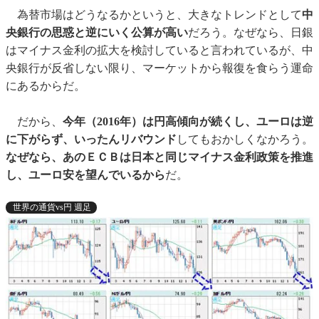
為替市場はどうなるかというと、大きなトレンドとして
中
央銀行の思惑と逆にいく公算が高い
だろう。なぜなら、日銀
はマイナス金利の拡大を検討していると言われているが、中
央銀行が反省しない限り、マーケットから報復を食らう運命
にあるからだ。
だから、
今年（2016年）は円高傾向が続くし、ユーロは逆
に下がらず、いったんリバウンド
してもおかしくなかろう。
なぜなら、あのＥＣＢは日本と同じマイナス金利政策を推進
し、ユーロ安を望んでいるから
だ。
世界の通貨vs円 週足