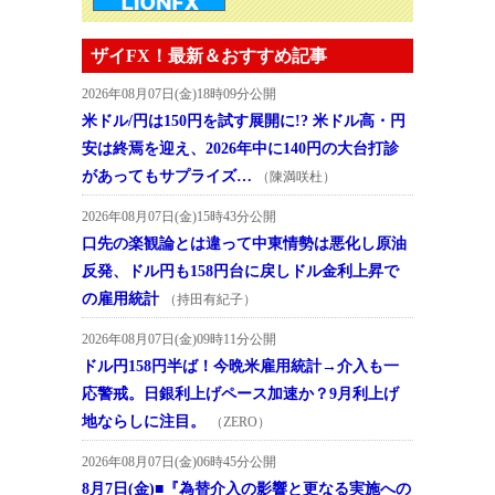
ザイFX！最新＆おすすめ記事
2026年08月07日(金)18時09分公開
米ドル/円は150円を試す展開に!? 米ドル高・円
安は終焉を迎え、2026年中に140円の大台打診
があってもサプライズ…
（陳満咲杜）
2026年08月07日(金)15時43分公開
口先の楽観論とは違って中東情勢は悪化し原油
反発、ドル円も158円台に戻しドル金利上昇で
の雇用統計
（持田有紀子）
2026年08月07日(金)09時11分公開
ドル円158円半ば！今晩米雇用統計→介入も一
応警戒。日銀利上げペース加速か？9月利上げ
地ならしに注目。
（ZERO）
2026年08月07日(金)06時45分公開
8月7日(金)■『為替介入の影響と更なる実施への