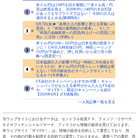
米ドル/円は150円を試す展開に!? 米ドル高・円
安は終焉を迎え、2026年中に140円の大台打診
があってもサプライズではない！ 今回の介入は
成功するとみる(陳満咲杜)
8月7日(金)■『為替介入の影響と更なる実施への
思惑』と『米国の雇用統計の発表』、そして
『米国の金融政策への思惑(利上げへの思惑に注
視)』に注目！(羊飼い)
米ドル/円の160～162円台は日米当局の防衛ライ
ンに！ GW介入時安値155円、神田シーリング
152円が下値めど、押し目買いから戻り売り戦
略へ(西原宏一)
日米協調介入の影響で円は一時的に方向感を失
いそうだが、米ドル/円の円安トレンド継続は変
えない！9月日銀会合がターニングポイントと
なるか？(今井雅人)
FX会社のキャンペーンおすすめ10選！ キャッ
シュバックがもらえる条件がかんたんなFX会社
や、「ザイFX！」限定のキャンペーンを紹介
【2026年8月】(FX情報局)
>>人気記事一覧を見る
当ウェブサイトにおけるデータは、セントラル短資ＦＸ、クォンツ・リサーチ、
ＤＺＨフィナンシャルリサーチ、フィスコから情報の提供を受けております。
本ウェブサイト「ザイFX！」は、情報の提供を目的として運営しており、投
資、その他の行動を勧誘する目的では運営しておりません。通貨ペアの選択、売