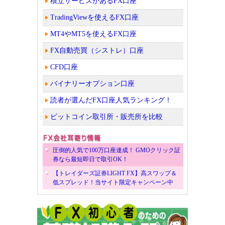
積立サービスがあるFX口座
TradingViewを使えるFX口座
MT4やMT5を使えるFX口座
FX自動売買（シストレ）口座
CFD口座
バイナリーオプション口座
読者が選んだFX口座人気ランキング！
ビットコイン取引所・販売所を比較
圧倒的人気で100万口座達成！ GMOクリック証
券なら最短即日で取引OK！
【トレイダーズ証券LIGHT FX】高スワップ＆
低スプレッド！当サイト限定キャンペーン中