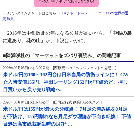
（リアルタイムチャートはこちら →
FXチャート＆レート：ユーロVS世界の通
貨 週足
）
2016年は中銀敗北の年になる公算が高いから、
「中銀の裏
に道あり、花の山」
か。市況はいかに。
■陳満咲杜の「マーケットをズバリ裏読み」の関連記事
2026年08月06日(木)13:20公開 [西原宏一の「ヘッジファンドの思惑」]
米ドル/円の160～162円台は日米当局の防衛ラインに！ GW
介入時安値155円、神田シーリング152円が下値めど、押し
目買いから戻り売り戦略へ
2026年08月04日(火)16:43公開 [田向宏行式 副業FXのススメ!]
米ドル/円は155円が最大の分岐点！ 7月足の包み線を8月足
が下抜け、155円割れなら月足ダウ理論が下向き転換！ 下値
目処は高市総裁誕生時の147円…