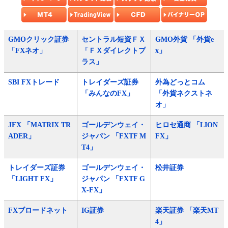
GMOクリック証券
セントラル短資ＦＸ
GMO外貨 「外貨e
「FXネオ」
「ＦＸダイレクトプ
x」
ラス」
SBI FXトレード
トレイダーズ証券
外為どっとコム
「みんなのFX」
「外貨ネクストネ
オ」
JFX 「MATRIX TR
ゴールデンウェイ・
ヒロセ通商 「LION
ADER」
ジャパン 「FXTF M
FX」
T4」
トレイダーズ証券
ゴールデンウェイ・
松井証券
「LIGHT FX」
ジャパン 「FXTF G
X-FX」
FXブロードネット
IG証券
楽天証券 「楽天MT
4」