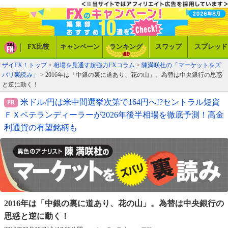
FX比較
キャンペーン
ランキング
スワップ
スプレッド
ザイFX！トップ
>
相場を見通す超強力FXコラム
>
陳満咲杜の「マーケットをズ
バリ裏読み」
> 2016年は「中銀の裏に道あり、花の山」。為替は中央銀行の思惑
と逆に動く！
米ドル/円は米中間選挙次第で164円へ!?セントラル短資
ＦＸベテランディーラーが2026年後半相場を徹底予測！高金
利通貨の有望銘柄も
2016年は「中銀の裏に道あり、花の山」。
為替は中央銀行の
思惑と逆に動く！