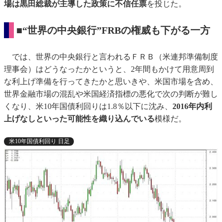
場は黒田総裁が主導した政策に不信任票
を投じた。
■“世界の中央銀行”FRBの権威も下がる一方
では、世界の中央銀行と言われるＦＲＢ（米連邦準備制度
理事会）はどうなったかというと、2年間もかけて用意周到
な利上げ準備を行ってきたかと思いきや、米国市場を含め、
世界金融市場の混乱や米国経済指標の悪化で次の判断が難し
くなり、米10年国債利回りは1.8％以下に沈み、
2016年内利
上げなしといった可能性を織り込んでいる
模様だ。
米10年国債利回り 日足