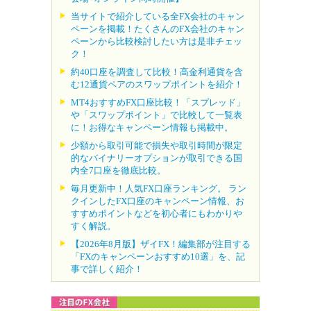
当サイトで紹介している全FX会社のキャン
ペーンを掲載！たくさんのFX会社のキャン
ペーンから比較検討したい方は是非チェッ
ク！
約40口座を調査して比較！高金利通貨を含
む12通貨ペアのスワップポイントを紹介！
MT4おすすめFX口座比較！「スプレッド」
や「スワップポイント」で比較して一覧表
に！お得なキャンペーン情報も掲載中。
少額から取引可能で損失や取引時間が限定
的なバイナリーオプションが取引できる国
内全7口座を徹底比較。
毎月更新中！人気FX口座ランキング。 ラン
クインしたFX口座のキャンペーン情報、お
すすめポイントなどを初心者にもわかりや
すく解説。
【2026年8月版】ザイFX！編集部が注目する
「FXのキャンペーンおすすめ10選」を、記
事で詳しく紹介！