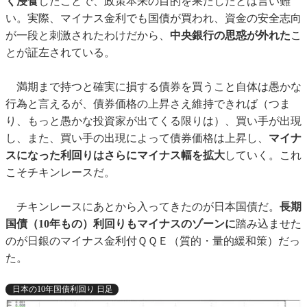
く浸食
したことで、政策本来の目的を果たしたとは言い難
い。実際、マイナス金利でも国債が買われ、資金の安全志向
が一段と刺激されたわけだから、
中央銀行の思惑が外れた
こ
とが証左されている。
満期まで持つと確実に損する債券を買うこと自体は愚かな
行為と言えるが、債券価格の上昇さえ維持できれば（つま
り、もっと愚かな投資家が出てくる限りは）、買い手が出現
し、また、買い手の出現によって債券価格は上昇し、
マイナ
スになった利回りはさらにマイナス幅を拡大
していく。これ
こそチキンレースだ。
チキンレースにあとから入ってきたのが日本国債だ。
長期
国債（10年もの）利回りもマイナスのゾーンに
踏み込ませた
のが日銀のマイナス金利付ＱＱＥ（質的・量的緩和策）だっ
た。
日本の10年国債利回り 日足