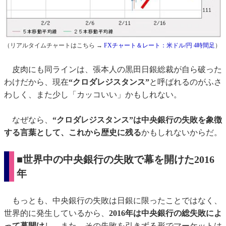
（リアルタイムチャートはこちら →
FXチャート＆レート：米ドル/円 4時間足
）
皮肉にも同ラインは、張本人の黒田日銀総裁が自ら破った
わけだから、現在
“クロダレジスタンス
”
と呼ばれるのがふさ
わしく、また少し「カッコいい」かもしれない。
なぜなら、
“クロダレジスタンス”は中央銀行の失敗を象徴
する言葉として、これから歴史に残る
かもしれないからだ。
■世界中の中央銀行の失敗で幕を開けた2016
年
もっとも、中央銀行の失敗は日銀に限ったことではなく、
世界的に発生しているから、
2016年は中央銀行の総失敗によ
って幕開
け
し、また、その失敗を引きずる形でマーケットは