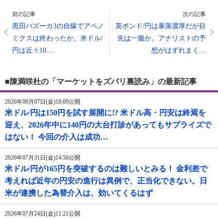
前の記事
次の記事
黒田バズーカ3の自爆でアベノ
英ポンド/円は暴落濃厚だが目
ミクスは終わったか。米ドル/
先は一服か。アナリストの予
円は近々10…
想がはずれまく…
■陳満咲杜の「マーケットをズバリ裏読み」の最新記事
2026年08月07日(金)18:09公開
米ドル/円は150円を試す展開に!? 米ドル高・円安は終焉を
迎え、2026年中に140円の大台打診があってもサプライズで
はない！ 今回の介入は成功…
2026年07月31日(金)14:50公開
米ドル/円が165円を突破するのは難しいとみる！ 金利差で
考えれば近年の円安の進行は異例で、正当化できない。日
米が連携した為替介入は、効いてくるはず
2026年07月24日(金)11:21公開