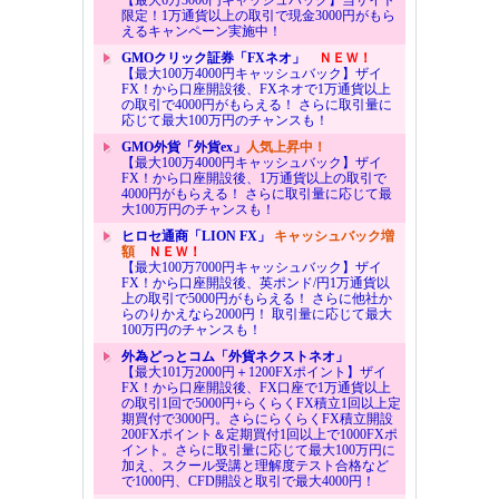
【最大6万3000円キャッシュバック】当サイト
限定！1万通貨以上の取引で現金3000円がもら
えるキャンペーン実施中！
GMOクリック証券「FXネオ」
ＮＥＷ！
【最大100万4000円キャッシュバック】ザイ
FX！から口座開設後、FXネオで1万通貨以上
の取引で4000円がもらえる！ さらに取引量に
応じて最大100万円のチャンスも！
GMO外貨「外貨ex」
人気上昇中！
【最大100万4000円キャッシュバック】ザイ
FX！から口座開設後、1万通貨以上の取引で
4000円がもらえる！ さらに取引量に応じて最
大100万円のチャンスも！
ヒロセ通商「LION FX」
キャッシュバック増
額
ＮＥＷ！
【最大100万7000円キャッシュバック】ザイ
FX！から口座開設後、英ポンド/円1万通貨以
上の取引で5000円がもらえる！ さらに他社か
らのりかえなら2000円！ 取引量に応じて最大
100万円のチャンスも！
外為どっとコム「外貨ネクストネオ」
【最大101万2000円＋1200FXポイント】ザイ
FX！から口座開設後、FX口座で1万通貨以上
の取引1回で5000円+らくらくFX積立1回以上定
期買付で3000円。さらにらくらくFX積立開設
200FXポイント＆定期買付1回以上で1000FXポ
イント。さらに取引量に応じて最大100万円に
加え、スクール受講と理解度テスト合格など
で1000円、CFD開設と取引で最大4000円！