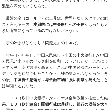
混迷を深めていくだろう。
最近の金（ゴールド）の上昇は、世界的なリスクオフの結
果と言える一方、
本質的には中央銀行への不信
がもっとも大
きい背景になっているのではないだろうか。
事の始まりはやはり「問題児」の中国だ。
昨年（2015年）、中国人民銀行（中国の中央銀行）が中国
人民元と米ドルのペッグ制を緩和しようとしたが、これによ
って人民元安の観測が高まり、これが中国経済のハードラン
ディングを連想させたことから、株の暴落へつながった。そ
の後、
中国株の急落が世界金融市場に強い衝撃
を与えたこと
は周知のとおりだ。
ＥＣＢ（欧州中央銀行）がマイナス金利政策を推進した結
果、
ＥＵ（欧州連合）圏銀行株は暴落し、銀行の収益を大き