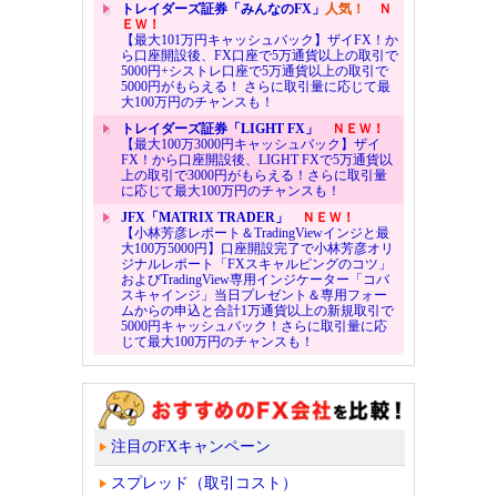
トレイダーズ証券「みんなのFX」
人気！
Ｎ
ＥＷ！
【最大101万円キャッシュバック】ザイFX！か
ら口座開設後、FX口座で5万通貨以上の取引で
5000円+シストレ口座で5万通貨以上の取引で
5000円がもらえる！ さらに取引量に応じて最
大100万円のチャンスも！
トレイダーズ証券「LIGHT FX」
ＮＥＷ！
【最大100万3000円キャッシュバック】ザイ
FX！から口座開設後、LIGHT FXで5万通貨以
上の取引で3000円がもらえる！さらに取引量
に応じて最大100万円のチャンスも！
JFX「MATRIX TRADER」
ＮＥＷ！
【小林芳彦レポート＆TradingViewインジと最
大100万5000円】口座開設完了で小林芳彦オリ
ジナルレポート「FXスキャルピングのコツ」
およびTradingView専用インジケーター「コバ
スキャインジ」当日プレゼント＆専用フォー
ムからの申込と合計1万通貨以上の新規取引で
5000円キャッシュバック！さらに取引量に応
じて最大100万円のチャンスも！
注目のFXキャンペーン
スプレッド（取引コスト）