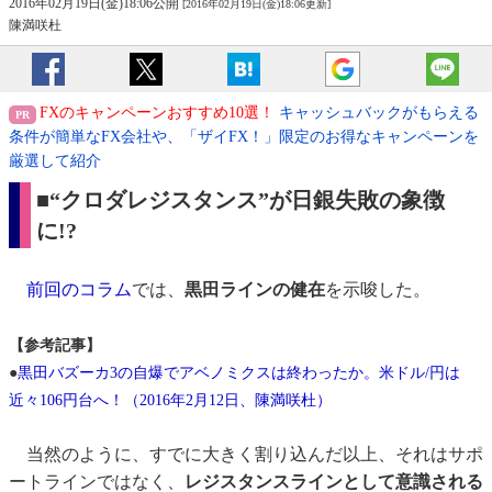
2016年02月19日(金)18:06公開
[2016年02月19日(金)18:06更新]
陳満咲杜
FXのキャンペーンおすすめ10選！
キャッシュバックがもらえる
条件が簡単なFX会社や、「ザイFX！」限定のお得なキャンペーンを
厳選して紹介
■“クロダレジスタンス”が日銀失敗の象徴
に!?
前回のコラム
では、
黒田ラインの健在
を示唆した。
【参考記事】
●
黒田バズーカ3の自爆でアベノミクスは終わったか。米ドル/円は
近々106円台へ！（2016年2月12日、陳満咲杜）
当然のように、すでに大きく割り込んだ以上、それはサポ
ートラインではなく、
レジスタンスラインとして意識される