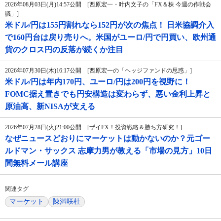
2026年08月03日(月)14:57公開 [西原宏一・叶内文子の「FX＆株 今週の作戦会
議」]
米ドル/円は155円割れなら152円が次の焦点！ 日米協調介入
で160円台は戻り売りへ。米国がユーロ/円で円買い、欧州通
貨のクロス円の反落が続くか注目
2026年07月30日(木)16:17公開 [西原宏一の「ヘッジファンドの思惑」]
米ドル/円は年内170円、ユーロ/円は200円を視野に！
FOMC据え置きでも円安構造は変わらず、悪い金利上昇と
原油高、新NISAが支える
2026年07月28日(火)21:00公開 [ザイFX！投資戦略＆勝ち方研究！]
なぜニュースどおりにマーケットは動かないのか？元ゴー
ルドマン・サックス 志摩力男が教える「市場の見方」10日
間無料メール講座
関連タグ
マーケット
陳満咲杜