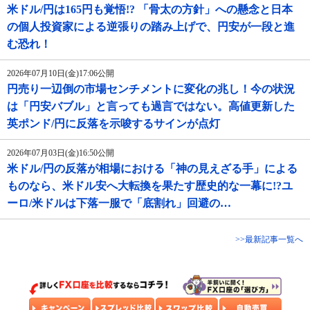
米ドル/円は165円も覚悟!? 「骨太の方針」への懸念と日本
の個人投資家による逆張りの踏み上げで、円安が一段と進
む恐れ！
2026年07月10日(金)17:06公開
円売り一辺倒の市場センチメントに変化の兆し！今の状況
は「円安バブル」と言っても過言ではない。高値更新した
英ポンド/円に反落を示唆するサインが点灯
2026年07月03日(金)16:50公開
米ドル/円の反落が相場における「神の見えざる手」による
ものなら、米ドル安へ大転換を果たす歴史的な一幕に!?ユ
ーロ/米ドルは下落一服で「底割れ」回避の…
>>最新記事一覧へ