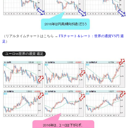
（リアルタイムチャートはこちら →
FXチャート＆レート：世界の通貨VS円 週
足
）
ユーロvs世界の通貨 週足