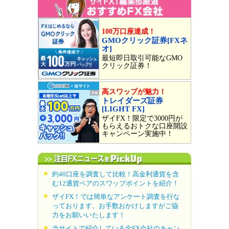
100万口座達成！
GMOクリック証券[FXネ
オ]
最短即日取引可能なGMO
クリック証券！
高スワップが魅力！
トレイダーズ証券
[LIGHT FX]
ザイFX！限定で3000円が
もらえるおトクな口座開設
キャンペーン実施中！
約40口座を調査して比較！高金利通貨を含
む12通貨ペアのスワップポイントを紹介！
ザイFX！では簡単なアンケート調査を行な
っております。お手数おかけしますがご協
力をお願いいたします！
当サイトで紹介している全FX会社のキャン