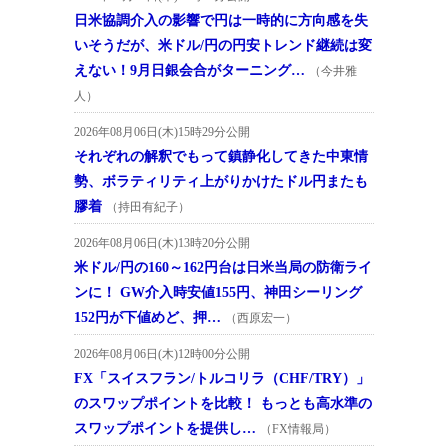
日米協調介入の影響で円は一時的に方向感を失
いそうだが、米ドル/円の円安トレンド継続は変
えない！9月日銀会合がターニング…
（今井雅
人）
2026年08月06日(木)15時29分公開
それぞれの解釈でもって鎮静化してきた中東情
勢、ボラティリティ上がりかけたドル円またも
膠着
（持田有紀子）
2026年08月06日(木)13時20分公開
米ドル/円の160～162円台は日米当局の防衛ライ
ンに！ GW介入時安値155円、神田シーリング
152円が下値めど、押…
（西原宏一）
2026年08月06日(木)12時00分公開
FX「スイスフラン/トルコリラ（CHF/TRY）」
のスワップポイントを比較！ もっとも高水準の
スワップポイントを提供し…
（FX情報局）