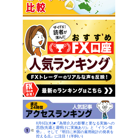
8月6日(木)■『為替介入の影響と更なる実施への
思惑(先週と週明けに実施あり)』と『イラン情
勢』、そして『明日に米国の雇用統計の発表を
控える点』に注目！(羊飼い)