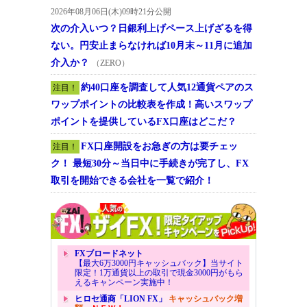
2026年08月06日(木)09時21分公開
次の介入いつ？日銀利上げペース上げざるを得
ない。円安止まらなければ10月末～11月に追加
介入か？
（ZERO）
約40口座を調査して人気12通貨ペアのス
注目！
ワップポイントの比較表を作成！高いスワップ
ポイントを提供しているFX口座はどこだ？
FX口座開設をお急ぎの方は要チェッ
注目！
ク！ 最短30分～当日中に手続きが完了し、FX
取引を開始できる会社を一覧で紹介！
FXブロードネット
【最大6万3000円キャッシュバック】当サイト
限定！1万通貨以上の取引で現金3000円がもら
えるキャンペーン実施中！
ヒロセ通商「LION FX」
キャッシュバック増