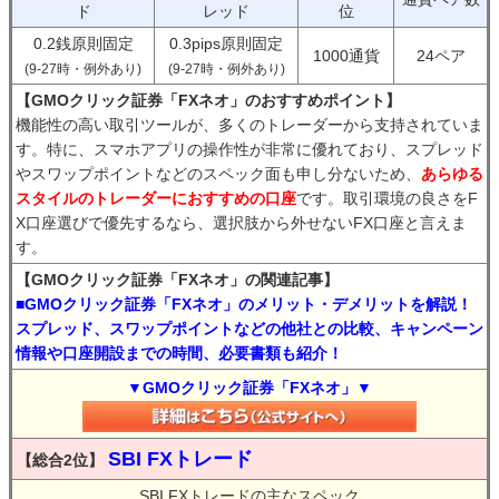
ド
レッド
位
0.2銭原則固定
0.3pips原則固定
1000通貨
24ペア
(9-27時・例外あり)
(9-27時・例外あり)
【GMOクリック証券「FXネオ」のおすすめポイント】
機能性の高い取引ツールが、多くのトレーダーから支持されていま
す。特に、スマホアプリの操作性が非常に優れており、スプレッド
やスワップポイントなどのスペック面も申し分ないため、
あらゆる
スタイルのトレーダーにおすすめの口座
です。取引環境の良さをF
X口座選びで優先するなら、選択肢から外せないFX口座と言えま
す。
【GMOクリック証券「FXネオ」の関連記事】
■GMOクリック証券「FXネオ」のメリット・デメリットを解説！
スプレッド、スワップポイントなどの他社との比較、キャンペーン
情報や口座開設までの時間、必要書類も紹介！
▼GMOクリック証券「FXネオ」▼
SBI FXトレード
【総合2位】
SBI FXトレードの主なスペック