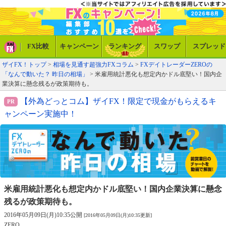
FX比較
キャンペーン
ランキング
スワップ
スプレッド
ザイFX！トップ
>
相場を見通す超強力FXコラム
>
FXデイトレーダーZEROの
「なんで動いた？ 昨日の相場」
> 米雇用統計悪化も想定内かドル底堅い！国内企
業決算に懸念残るが政策期待も。
【外為どっとコム】ザイFX！限定で現金がもらえるキ
ャンペーン実施中！
米雇用統計悪化も想定内かドル底堅い！
国内企業決算に懸念
残るが政策期待も。
2016年05月09日(月)10:35公開
[2016年05月09日(月)10:35更新]
ZERO