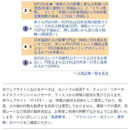
8月5日(水)■『為替介入の影響と更なる実施への
思惑(先週と週明けに実施あり)』と『イラン情
勢』、そして『米国のADP雇用統計とISM非製
造業指数の発表』に注目！(羊飼い)
米ドル/円の160～162円台は日米当局の防衛ライ
ンに！ GW介入時安値155円、神田シーリング
152円が下値めど、押し目買いから戻り売り戦
略へ(西原宏一)
日米協調介入の影響で円は一時的に方向感を失
いそうだが、米ドル/円の円安トレンド継続は変
えない！9月日銀会合がターニングポイントと
なるか？(今井雅人)
次の介入いつ？日銀利上げペース上げざるを得
ない。円安止まらなければ10月末～11月に追加
介入か？(ZERO)
>>人気記事一覧を見る
当ウェブサイトにおけるデータは、セントラル短資ＦＸ、クォンツ・リサーチ、
ＤＺＨフィナンシャルリサーチ、フィスコから情報の提供を受けております。
本ウェブサイト「ザイFX！」は、情報の提供を目的として運営しており、投
資、その他の行動を勧誘する目的では運営しておりません。通貨ペアの選択、売
買レートなど投資の最終決定は、お客様ご自身の判断でなさるようにお願いいた
します。さらに詳しいことは
「免責事項」
、
「プライバシー・ポリシー、著作
権」
のページをご確認ください。