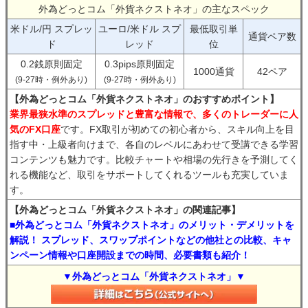
外為どっとコム「外貨ネクストネオ」の主なスペック
米ドル/円 スプレッ
ユーロ/米ドル スプ
最低取引単
通貨ペア数
ド
レッド
位
0.2銭原則固定
0.3pips原則固定
1000通貨
42ペア
(9-27時・例外あり)
(9-27時・例外あり)
【外為どっとコム「外貨ネクストネオ」のおすすめポイント】
業界最狭水準のスプレッドと豊富な情報で、多くのトレーダーに人
気のFX口座
です。FX取引が初めての初心者から、スキル向上を目
指す中・上級者向けまで、各自のレベルにあわせて受講できる学習
コンテンツも魅力です。比較チャートや相場の先行きを予測してく
れる機能など、取引をサポートしてくれるツールも充実していま
す。
【外為どっとコム「外貨ネクストネオ」の関連記事】
■外為どっとコム「外貨ネクストネオ」のメリット・デメリットを
解説！ スプレッド、スワップポイントなどの他社との比較、キャ
ンペーン情報や口座開設までの時間、必要書類も紹介！
▼外為どっとコム「外貨ネクストネオ」▼