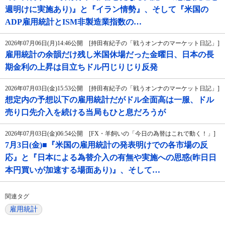
週明けに実施あり)』と『イラン情勢』、そして『米国の
ADP雇用統計とISM非製造業指数の…
2026年07月06日(月)14:46公開 [持田有紀子の「戦うオンナのマーケット日記」]
雇用統計の余韻だけ残し米国休場だった金曜日、日本の長
期金利の上昇は目立ちドル円じりじり反発
2026年07月03日(金)15:53公開 [持田有紀子の「戦うオンナのマーケット日記」]
想定内の予想以下の雇用統計だがドル全面高は一服、ドル
売り口先介入を続ける当局もひと息だろうが
2026年07月03日(金)06:54公開 [FX・羊飼いの「今日の為替はこれで動く！」]
7月3日(金)■『米国の雇用統計の発表明けでの各市場の反
応』と『日本による為替介入の有無や実施への思惑(昨日日
本円買いが加速する場面あり)』、そして…
関連タグ
雇用統計