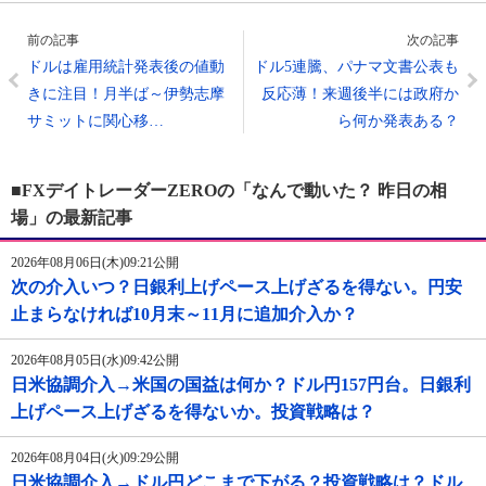
前の記事
次の記事
ドルは雇用統計発表後の値動
ドル5連騰、パナマ文書公表も
きに注目！月半ば～伊勢志摩
反応薄！来週後半には政府か
サミットに関心移…
ら何か発表ある？
■FXデイトレーダーZEROの「なんで動いた？ 昨日の相
場」の最新記事
2026年08月06日(木)09:21公開
次の介入いつ？日銀利上げペース上げざるを得ない。円安
止まらなければ10月末～11月に追加介入か？
2026年08月05日(水)09:42公開
日米協調介入→米国の国益は何か？ドル円157円台。日銀利
上げペース上げざるを得ないか。投資戦略は？
2026年08月04日(火)09:29公開
日米協調介入→ドル円どこまで下がる？投資戦略は？ドル