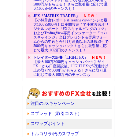
5000円がもらえる！ さらに取引量に応じて最
大100万円のチャンスも！
JFX「MATRIX TRADER」
ＮＥＷ！
【小林芳彦レポート＆TradingViewインジと最
大100万5000円】口座開設完了で小林芳彦オリ
ジナルレポート「FXスキャルピングのコツ」
およびTradingView専用インジケーター「コバ
スキャインジ」当日プレゼント＆専用フォー
ムからの申込と合計1万通貨以上の新規取引で
5000円キャッシュバック！さらに取引量に応
じて最大100万円のチャンスも！
トレイダーズ証券「LIGHT FX」
ＮＥＷ！
【最大100万3000円キャッシュバック】ザイ
FX！から口座開設後、LIGHT FXで5万通貨以
上の取引で3000円がもらえる！さらに取引量
に応じて最大100万円のチャンスも！
注目のFXキャンペーン
スプレッド（取引コスト）
スワップポイント
トルコリラ/円のスワップ