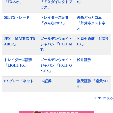
「FXネオ」
「ＦＸダイレクトプ
x」
ラス」
SBI FXトレード
トレイダーズ証券
外為どっとコム
「みんなのFX」
「外貨ネクストネ
オ」
JFX 「MATRIX TR
ゴールデンウェイ・
ヒロセ通商 「LION
ADER」
ジャパン 「FXTF M
FX」
T4」
トレイダーズ証券
ゴールデンウェイ・
松井証券
「LIGHT FX」
ジャパン 「FXTF G
X-FX」
FXブロードネット
IG証券
楽天証券 「楽天MT
4」
>> すべて見る