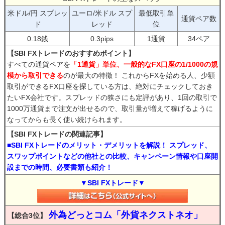
米ドル/円 スプレッ
ユーロ/米ドル スプ
最低取引単
通貨ペア数
ド
レッド
位
0.18銭
0.3pips
1通貨
34ペア
【SBI FXトレードのおすすめポイント】
すべての通貨ペアを
「1通貨」単位、一般的なFX口座の1/1000の規
模から取引できる
のが最大の特徴！ これからFXを始める人、少額
取引ができるFX口座を探している方は、絶対にチェックしておき
たいFX会社です。スプレッドの狭さにも定評があり、1回の取引で
1000万通貨まで注文が出せるので、取引量が増えて稼げるように
なってからも長く使い続けられます。
【SBI FXトレードの関連記事】
■SBI FXトレードのメリット・デメリットを解説！ スプレッド、
スワップポイントなどの他社との比較、キャンペーン情報や口座開
設までの時間、必要書類も紹介！
▼SBI FXトレード▼
外為どっとコム「外貨ネクストネオ」
【総合3位】