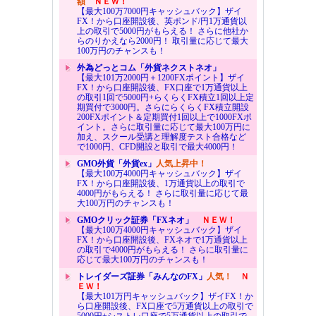
額
ＮＥＷ！
【最大100万7000円キャッシュバック】ザイ
FX！から口座開設後、英ポンド/円1万通貨以
上の取引で5000円がもらえる！ さらに他社か
らのりかえなら2000円！ 取引量に応じて最大
100万円のチャンスも！
外為どっとコム「外貨ネクストネオ」
【最大101万2000円＋1200FXポイント】ザイ
FX！から口座開設後、FX口座で1万通貨以上
の取引1回で5000円+らくらくFX積立1回以上定
期買付で3000円。さらにらくらくFX積立開設
200FXポイント＆定期買付1回以上で1000FXポ
イント。さらに取引量に応じて最大100万円に
加え、スクール受講と理解度テスト合格など
で1000円、CFD開設と取引で最大4000円！
GMO外貨「外貨ex」
人気上昇中！
【最大100万4000円キャッシュバック】ザイ
FX！から口座開設後、1万通貨以上の取引で
4000円がもらえる！ さらに取引量に応じて最
大100万円のチャンスも！
GMOクリック証券「FXネオ」
ＮＥＷ！
【最大100万4000円キャッシュバック】ザイ
FX！から口座開設後、FXネオで1万通貨以上
の取引で4000円がもらえる！ さらに取引量に
応じて最大100万円のチャンスも！
トレイダーズ証券「みんなのFX」
人気！
Ｎ
ＥＷ！
【最大101万円キャッシュバック】ザイFX！か
ら口座開設後、FX口座で5万通貨以上の取引で
5000円+シストレ口座で5万通貨以上の取引で