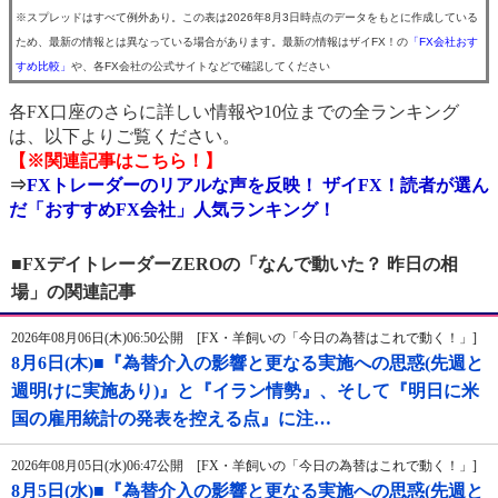
※スプレッドはすべて例外あり。この表は2026年8月3日時点のデータをもとに作成している
ため、最新の情報とは異なっている場合があります。最新の情報はザイFX！の
「FX会社おす
すめ比較」
や、各FX会社の公式サイトなどで確認してください
各FX口座のさらに詳しい情報や10位までの全ランキング
は、以下よりご覧ください。
【※関連記事はこちら！】
⇒
FXトレーダーのリアルな声を反映！ ザイFX！読者が選ん
だ「おすすめFX会社」人気ランキング！
■FXデイトレーダーZEROの「なんで動いた？ 昨日の相
場」の関連記事
2026年08月06日(木)06:50公開 [FX・羊飼いの「今日の為替はこれで動く！」]
8月6日(木)■『為替介入の影響と更なる実施への思惑(先週と
週明けに実施あり)』と『イラン情勢』、そして『明日に米
国の雇用統計の発表を控える点』に注…
2026年08月05日(水)06:47公開 [FX・羊飼いの「今日の為替はこれで動く！」]
8月5日(水)■『為替介入の影響と更なる実施への思惑(先週と