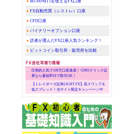
MT4やMT5を使えるFX口座
FX自動売買（シストレ）口座
CFD口座
バイナリーオプション口座
読者が選んだFX口座人気ランキング！
ビットコイン取引所・販売所を比較
圧倒的人気で100万口座達成！ GMOクリック証
券なら最短即日で取引OK！
【トレイダーズ証券LIGHT FX】高スワップ＆
低スプレッド！当サイト限定キャンペーン中