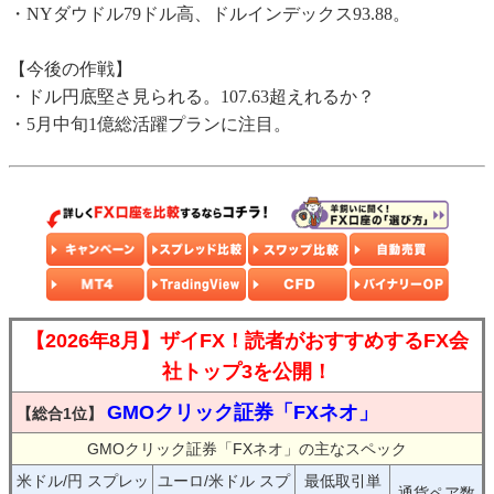
・NYダウドル79ドル高、ドルインデックス93.88。
【今後の作戦】
・ドル円底堅さ見られる。107.63超えれるか？
・5月中旬1億総活躍プランに注目。
【2026年8月】ザイFX！読者がおすすめするFX会
社トップ3を公開！
GMOクリック証券「FXネオ」
【総合1位】
GMOクリック証券「FXネオ」の主なスペック
米ドル/円 スプレッ
ユーロ/米ドル スプ
最低取引単
通貨ペア数