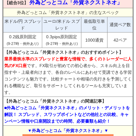
外為どっとコム「外貨ネクストネオ」
【総合3位】
外為どっとコム「外貨ネクストネオ」の主なスペック
米ドル/円 スプレッ
ユーロ/米ドル スプ
最低取引単
通貨ペア数
ド
レッド
位
0.2銭原則固定
0.3pips原則固定
1000通貨
42ペア
(9-27時・例外あり)
(9-27時・例外あり)
【外為どっとコム「外貨ネクストネオ」のおすすめポイント】
業界最狭水準のスプレッドと豊富な情報で、多くのトレーダーに人
気のFX口座
です。FX取引が初めての初心者から、スキル向上を目
指す中・上級者向けまで、各自のレベルにあわせて受講できる学習
コンテンツも魅力です。比較チャートや相場の先行きを予測してく
れる機能など、取引をサポートしてくれるツールも充実していま
す。
【外為どっとコム「外貨ネクストネオ」の関連記事】
■外為どっとコム「外貨ネクストネオ」のメリット・デメリットを
解説！ スプレッド、スワップポイントなどの他社との比較、キャ
ンペーン情報や口座開設までの時間、必要書類も紹介！
▼外為どっとコム「外貨ネクストネオ」▼