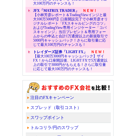
大100万円のチャンスも！
JFX「MATRIX TRADER」
ＮＥＷ！
【小林芳彦レポート＆TradingViewインジと最
大100万5000円】口座開設完了で小林芳彦オリ
ジナルレポート「FXスキャルピングのコツ」
およびTradingView専用インジケーター「コバ
スキャインジ」当日プレゼント＆専用フォー
ムからの申込と合計1万通貨以上の新規取引で
5000円キャッシュバック！さらに取引量に応
じて最大100万円のチャンスも！
トレイダーズ証券「LIGHT FX」
ＮＥＷ！
【最大100万3000円キャッシュバック】ザイ
FX！から口座開設後、LIGHT FXで5万通貨以
上の取引で3000円がもらえる！さらに取引量
に応じて最大100万円のチャンスも！
注目のFXキャンペーン
スプレッド（取引コスト）
スワップポイント
トルコリラ/円のスワップ