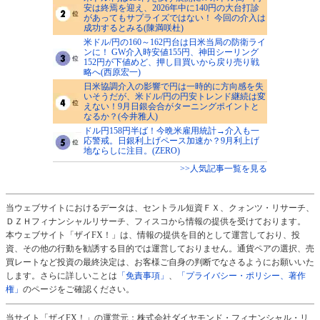
安は終焉を迎え、2026年中に140円の大台打診
があってもサプライズではない！ 今回の介入は
成功するとみる(陳満咲杜)
米ドル/円の160～162円台は日米当局の防衛ライ
ンに！ GW介入時安値155円、神田シーリング
152円が下値めど、押し目買いから戻り売り戦
略へ(西原宏一)
日米協調介入の影響で円は一時的に方向感を失
いそうだが、米ドル/円の円安トレンド継続は変
えない！9月日銀会合がターニングポイントと
なるか？(今井雅人)
ドル円158円半ば！今晩米雇用統計→介入も一
応警戒。日銀利上げペース加速か？9月利上げ
地ならしに注目。(ZERO)
>>人気記事一覧を見る
当ウェブサイトにおけるデータは、セントラル短資ＦＸ、クォンツ・リサーチ、
ＤＺＨフィナンシャルリサーチ、フィスコから情報の提供を受けております。
本ウェブサイト「ザイFX！」は、情報の提供を目的として運営しており、投
資、その他の行動を勧誘する目的では運営しておりません。通貨ペアの選択、売
買レートなど投資の最終決定は、お客様ご自身の判断でなさるようにお願いいた
します。さらに詳しいことは
「免責事項」
、
「プライバシー・ポリシー、著作
権」
のページをご確認ください。
当サイト「ザイFX！」の運営元：株式会社ダイヤモンド・フィナンシャル・リ