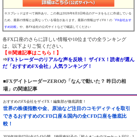
※スプレッドはすべて例外あり。この表は2026年8月3日時点のデータをもとに作成している
ため、最新の情報とは異なっている場合があります。最新の情報はザイFX！の
「FX会社おす
すめ比較」
や、各FX会社の公式サイトなどで確認してください
各FX口座のさらに詳しい情報や10位までの全ランキング
は、以下よりご覧ください。
【※関連記事はこちら！】
⇒
FXトレーダーのリアルな声を反映！ ザイFX！読者が選ん
だ「おすすめFX会社」人気ランキング！
■FXデイトレーダーZEROの「なんで動いた？ 昨日の相
場」の関連記事
おすすめのFX会社をザイFX！編集部が徹底調査！
世界の株価指数や金、原油など注目のコモディティを取引
できるおすすめのCFD口座＆国内の全CFD口座を徹底比
較！
2026年08月07日(金)15:43公開 [持田有紀子の「戦うオンナのマーケット日記」]