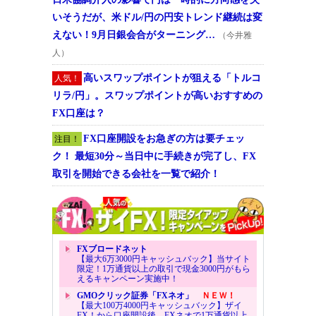
いそうだが、米ドル/円の円安トレンド継続は変
えない！9月日銀会合がターニング…
（今井雅
人）
高いスワップポイントが狙える「トルコ
人気！
リラ/円」。スワップポイントが高いおすすめの
FX口座は？
FX口座開設をお急ぎの方は要チェッ
注目！
ク！ 最短30分～当日中に手続きが完了し、FX
取引を開始できる会社を一覧で紹介！
FXブロードネット
【最大6万3000円キャッシュバック】当サイト
限定！1万通貨以上の取引で現金3000円がもら
えるキャンペーン実施中！
GMOクリック証券「FXネオ」
ＮＥＷ！
【最大100万4000円キャッシュバック】ザイ
FX！から口座開設後、FXネオで1万通貨以上