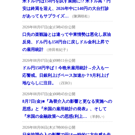
米ドル/円は150円を試す展開に!? 米ドル高・円
安は終焉を迎え、2026年中に140円の大台打診
があってもサプライズ…
（陳満咲杜）
2026年08月07日(金)15時43分公開
口先の楽観論とは違って中東情勢は悪化し原油
反発、ドル円も158円台に戻しドル金利上昇で
の雇用統計
（持田有紀子）
2026年08月07日(金)09時11分公開
ドル円158円半ば！今晩米雇用統計→介入も一
応警戒。日銀利上げペース加速か？9月利上げ
地ならしに注目。
（ZERO）
2026年08月07日(金)06時45分公開
8月7日(金)■『為替介入の影響と更なる実施への
思惑』と『米国の雇用統計の発表』、そして
『米国の金融政策への思惑(利上…
（羊飼い）
2026年08月06日(木)17時00分公開
日米協調介入の影響で円は一時的に方向感を失