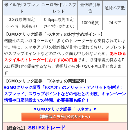
米ドル/円 スプレッ
ユーロ/米ドル スプ
最低取引単
通貨ペア数
ド
レッド
位
0.2銭原則固定
0.3pips原則固定
1000通貨
24ペア
(9-27時・例外あり)
(9-27時・例外あり)
【GMOクリック証券「FXネオ」のおすすめポイント】
機能性の高い取引ツールが、多くのトレーダーから支持されていま
す。特に、スマホアプリの操作性が非常に優れており、スプレッド
やスワップポイントなどのスペック面も申し分ないため、
あらゆる
スタイルのトレーダーにおすすめの口座
です。取引環境の良さをF
X口座選びで優先するなら、選択肢から外せないFX口座と言えま
す。
【GMOクリック証券「FXネオ」の関連記事】
■GMOクリック証券「FXネオ」のメリット・デメリットを解説！
スプレッド、スワップポイントなどの他社との比較、キャンペーン
情報や口座開設までの時間、必要書類も紹介！
▼GMOクリック証券「FXネオ」▼
SBI FXトレード
【総合2位】