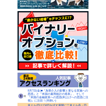
8月7日(金)■『為替介入の影響と更なる実施への
思惑』と『米国の雇用統計の発表』、そして
『米国の金融政策への思惑(利上げへの思惑に注
視)』に注目！(羊飼い)
米ドル/円は150円を試す展開に!? 米ドル高・円