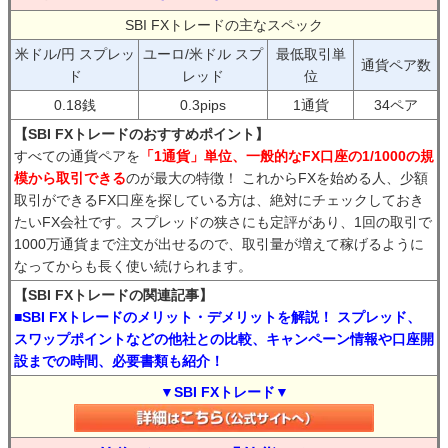
SBI FXトレードの主なスペック
米ドル/円 スプレッ
ユーロ/米ドル スプ
最低取引単
通貨ペア数
ド
レッド
位
0.18銭
0.3pips
1通貨
34ペア
【SBI FXトレードのおすすめポイント】
すべての通貨ペアを
「1通貨」単位、一般的なFX口座の1/1000の規
模から取引できる
のが最大の特徴！ これからFXを始める人、少額
取引ができるFX口座を探している方は、絶対にチェックしておき
たいFX会社です。スプレッドの狭さにも定評があり、1回の取引で
1000万通貨まで注文が出せるので、取引量が増えて稼げるように
なってからも長く使い続けられます。
【SBI FXトレードの関連記事】
■SBI FXトレードのメリット・デメリットを解説！ スプレッド、
スワップポイントなどの他社との比較、キャンペーン情報や口座開
設までの時間、必要書類も紹介！
▼SBI FXトレード▼