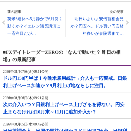
前の記事
次の記事
英米3連休へ5月静かで6月良く
明日いよいよ安倍首相会見
動くか？イエレン議長講演に
か？円安へ。ドル買い円安材
一応注目だが…
料多いが参院選まで…
■FXデイトレーダーZEROの「なんで動いた？ 昨日の相
場」の最新記事
2026年08月07日(金)09:11公開
ドル円158円半ば！今晩米雇用統計→介入も一応警戒。日銀
利上げペース加速か？9月利上げ地ならしに注目。
2026年08月06日(木)09:21公開
次の介入いつ？日銀利上げペース上げざるを得ない。円安
止まらなければ10月末～11月に追加介入か？
2026年08月05日(水)09:42公開
日米協調介入→米国の国益は何か？ドル円157円台。日銀利