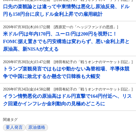
口先の楽観論とは違って中東情勢は悪化し原油反発、ドル
円も158円台に戻しドル金利上昇での雇用統計
2026年07月30日(木)16:17公開 [西原宏一の「ヘッジファンドの思惑」]
米ドル/円は年内170円、ユーロ/円は200円を視野に！
FOMC据え置きでも円安構造は変わらず、悪い金利上昇と
原油高、新NISAが支える
2026年07月28日(火)15:47公開 [持田有紀子の「戦うオンナのマーケット日記」]
トランプ楽観発言ではもはや動かない為替相場、半導体競
争で中国に敗北するか懸念で日韓株も大幅安
2026年07月24日(金)14:58公開 [持田有紀子の「戦うオンナのマーケット日記」]
イラン情勢悪化の原油高はドル円直撃で164円付近へ、リス
ク回避かインフレか金利動向の見極めどころに
関連タグ
要人発言
原油価格