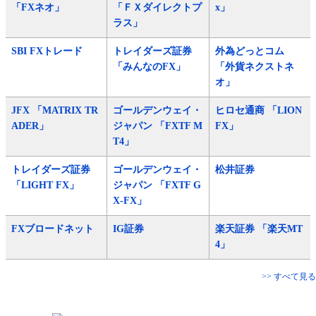
「FXネオ」
「ＦＸダイレクトプ
x」
ラス」
SBI FXトレード
トレイダーズ証券
外為どっとコム
「みんなのFX」
「外貨ネクストネ
オ」
JFX 「MATRIX TR
ゴールデンウェイ・
ヒロセ通商 「LION
ADER」
ジャパン 「FXTF M
FX」
T4」
トレイダーズ証券
ゴールデンウェイ・
松井証券
「LIGHT FX」
ジャパン 「FXTF G
X-FX」
FXブロードネット
IG証券
楽天証券 「楽天MT
4」
>> すべて見る