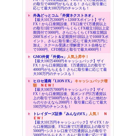
の取引で4000円がもらえる！ さらに取引量に
応じて最大100万円のチャンスも！
外為どっとコム「外貨ネクストネオ」
【最大101万2000円＋1200FXポイント】ザイ
FX！から口座開設後、FX口座で1万通貨以上
の取引1回で5000円+らくらくFX積立1回以上定
期買付で3000円。さらにらくらくFX積立開設
200FXポイント＆定期買付1回以上で1000FXポ
イント。さらに取引量に応じて最大100万円に
加え、スクール受講と理解度テスト合格など
で1000円、CFD開設と取引で最大4000円！
GMO外貨「外貨ex」
人気上昇中！
【最大100万4000円キャッシュバック】ザイ
FX！から口座開設後、1万通貨以上の取引で
4000円がもらえる！ さらに取引量に応じて最
大100万円のチャンスも！
ヒロセ通商「LION FX」
キャッシュバック増
額
ＮＥＷ！
【最大100万7000円キャッシュバック】ザイ
FX！から口座開設後、英ポンド/円1万通貨以
上の取引で5000円がもらえる！ さらに他社か
らのりかえなら2000円！ 取引量に応じて最大
100万円のチャンスも！
トレイダーズ証券「みんなのFX」
人気！
Ｎ
ＥＷ！
【最大101万円キャッシュバック】ザイFX！か
ら口座開設後、FX口座で5万通貨以上の取引で
5000円+シストレ口座で5万通貨以上の取引で
5000円がもらえる！ さらに取引量に応じて最