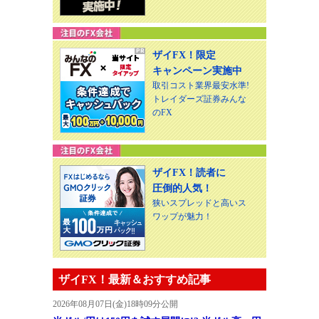
ザイFX！限定
キャンペーン実施中
取引コスト業界最安水準!
トレイダーズ証券みんな
のFX
ザイFX！読者に
圧倒的人気！
狭いスプレッドと高いス
ワップが魅力！
ザイFX！最新＆おすすめ記事
2026年08月07日(金)18時09分公開