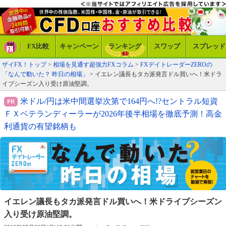
FX比較
キャンペーン
ランキング
スワップ
スプレッド
ザイFX！トップ
>
相場を見通す超強力FXコラム
>
FXデイトレーダーZEROの
「なんで動いた？ 昨日の相場」
> イエレン議長もタカ派発言ドル買いへ！米ドラ
イブシーズン入り受け原油堅調。
米ドル/円は米中間選挙次第で164円へ!?セントラル短資
ＦＸベテランディーラーが2026年後半相場を徹底予測！高金
利通貨の有望銘柄も
イエレン議長もタカ派発言ドル買いへ！
米ドライブシーズン
入り受け原油堅調。