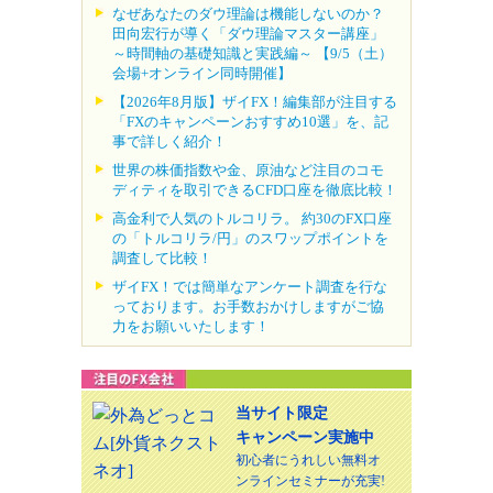
なぜあなたのダウ理論は機能しないのか？
田向宏行が導く「ダウ理論マスター講座」
～時間軸の基礎知識と実践編～ 【9/5（土）
会場+オンライン同時開催】
【2026年8月版】ザイFX！編集部が注目する
「FXのキャンペーンおすすめ10選」を、記
事で詳しく紹介！
世界の株価指数や金、原油など注目のコモ
ディティを取引できるCFD口座を徹底比較！
高金利で人気のトルコリラ。 約30のFX口座
の「トルコリラ/円」のスワップポイントを
調査して比較！
ザイFX！では簡単なアンケート調査を行な
っております。お手数おかけしますがご協
力をお願いいたします！
当サイト限定
キャンペーン実施中
初心者にうれしい無料オ
ンラインセミナーが充実!