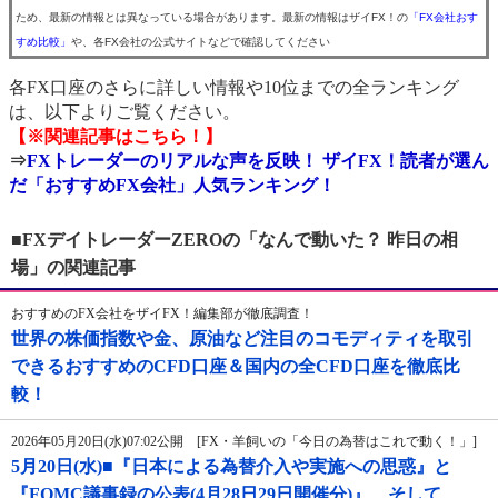
ため、最新の情報とは異なっている場合があります。最新の情報はザイFX！の
「FX会社おす
すめ比較」
や、各FX会社の公式サイトなどで確認してください
各FX口座のさらに詳しい情報や10位までの全ランキング
は、以下よりご覧ください。
【※関連記事はこちら！】
⇒
FXトレーダーのリアルな声を反映！ ザイFX！読者が選ん
だ「おすすめFX会社」人気ランキング！
■FXデイトレーダーZEROの「なんで動いた？ 昨日の相
場」の関連記事
おすすめのFX会社をザイFX！編集部が徹底調査！
世界の株価指数や金、原油など注目のコモディティを取引
できるおすすめのCFD口座＆国内の全CFD口座を徹底比
較！
2026年05月20日(水)07:02公開 [FX・羊飼いの「今日の為替はこれで動く！」]
5月20日(水)■『日本による為替介入や実施への思惑』と
『FOMC議事録の公表(4月28日29日開催分)』、そして