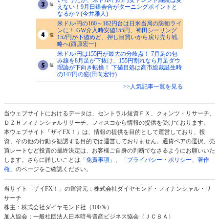
えない！9月日銀会合がターニングポイントと
なるか？(今井雅人)
米ドル/円の160～162円台は日米当局の防衛ライ
ンに！ GW介入時安値155円、神田シーリング
152円が下値めど、押し目買いから戻り売り戦
略へ(西原宏一)
米ドル/円は155円が最大の分岐点！ 7月足の包
み線を8月足が下抜け、155円割れなら月足ダウ
理論が下向き転換！ 下値目処は高市総裁誕生時
の147円の窓(田向宏行)
>>人気記事一覧を見る
当ウェブサイトにおけるデータは、セントラル短資ＦＸ、クォンツ・リサーチ、
ＤＺＨフィナンシャルリサーチ、フィスコから情報の提供を受けております。
本ウェブサイト「ザイFX！」は、情報の提供を目的として運営しており、投
資、その他の行動を勧誘する目的では運営しておりません。通貨ペアの選択、売
買レートなど投資の最終決定は、お客様ご自身の判断でなさるようにお願いいた
します。さらに詳しいことは
「免責事項」
、
「プライバシー・ポリシー、著作
権」
のページをご確認ください。
当サイト「ザイFX！」の運営元：株式会社ダイヤモンド・フィナンシャル・リ
サーチ
株主：株式会社ダイヤモンド社（100％）
加入協会：一般社団法人日本暗号資産ビジネス協会（ＪＣＢＡ）