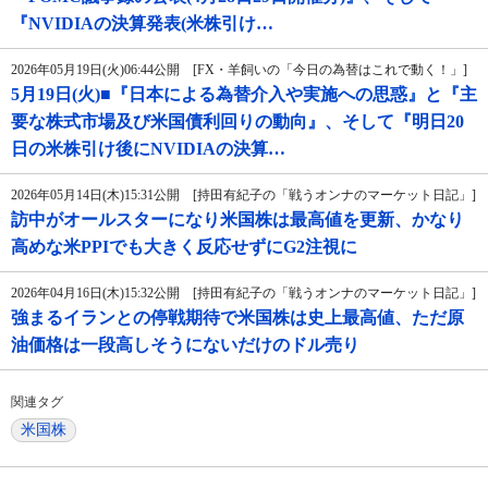
『NVIDIAの決算発表(米株引け…
2026年05月19日(火)06:44公開 [FX・羊飼いの「今日の為替はこれで動く！」]
5月19日(火)■『日本による為替介入や実施への思惑』と『主
要な株式市場及び米国債利回りの動向』、そして『明日20
日の米株引け後にNVIDIAの決算…
2026年05月14日(木)15:31公開 [持田有紀子の「戦うオンナのマーケット日記」]
訪中がオールスターになり米国株は最高値を更新、かなり
高めな米PPIでも大きく反応せずにG2注視に
2026年04月16日(木)15:32公開 [持田有紀子の「戦うオンナのマーケット日記」]
強まるイランとの停戦期待で米国株は史上最高値、ただ原
油価格は一段高しそうにないだけのドル売り
関連タグ
米国株