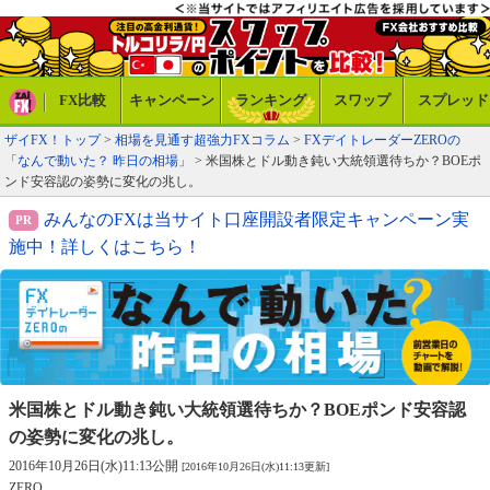
FX比較
キャンペーン
ランキング
スワップ
スプレッド
ザイFX！トップ
>
相場を見通す超強力FXコラム
>
FXデイトレーダーZEROの
「なんで動いた？ 昨日の相場」
> 米国株とドル動き鈍い大統領選待ちか？BOEポ
ンド安容認の姿勢に変化の兆し。
みんなのFXは当サイト口座開設者限定キャンペーン実
施中！詳しくはこちら！
米国株とドル動き鈍い大統領選待ちか？
BOEポンド安容認
の姿勢に変化の兆し。
2016年10月26日(水)11:13公開
[2016年10月26日(水)11:13更新]
ZERO