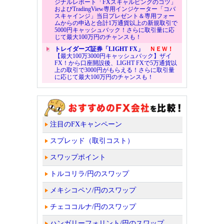
ジナルレポート「FXスキャルピングのコツ」
およびTradingView専用インジケーター「コバ
スキャインジ」当日プレゼント＆専用フォー
ムからの申込と合計1万通貨以上の新規取引で
5000円キャッシュバック！さらに取引量に応
じて最大100万円のチャンスも！
トレイダーズ証券「LIGHT FX」
ＮＥＷ！
【最大100万3000円キャッシュバック】ザイ
FX！から口座開設後、LIGHT FXで5万通貨以
上の取引で3000円がもらえる！さらに取引量
に応じて最大100万円のチャンスも！
注目のFXキャンペーン
スプレッド（取引コスト）
スワップポイント
トルコリラ/円のスワップ
メキシコペソ/円のスワップ
チェココルナ/円のスワップ
ハンガリーフォリント/円のスワップ