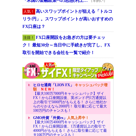
『米国の金融政策への思惑(利上…
（羊飼い）
高いスワップポイントが狙える「トルコ
人気！
リラ/円」。スワップポイントが高いおすすめの
FX口座は？
FX口座開設をお急ぎの方は要チェッ
注目！
ク！ 最短30分～当日中に手続きが完了し、FX
取引を開始できる会社を一覧で紹介！
ヒロセ通商「LION FX」
キャッシュバック増
額
ＮＥＷ！
【最大100万7000円キャッシュバック】ザイ
FX！から口座開設後、英ポンド/円1万通貨以
上の取引で5000円がもらえる！ さらに他社か
らのりかえなら2000円！ 取引量に応じて最大
100万円のチャンスも！
GMO外貨「外貨ex」
人気上昇中！
【最大100万4000円キャッシュバック】ザイ
FX！から口座開設後、1万通貨以上の取引で
4000円がもらえる！ さらに取引量に応じて最
大100万円のチャンスも！