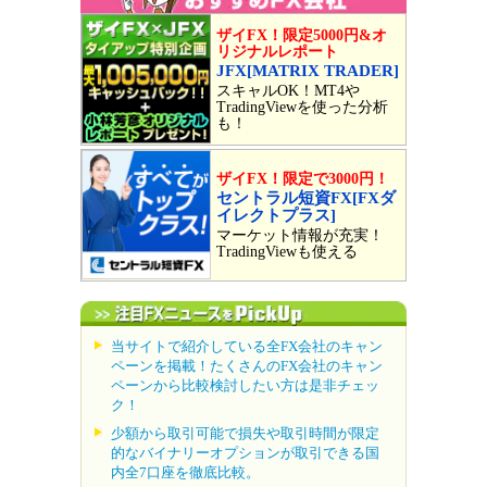
ザイFX！限定5000円&オ
リジナルレポート
JFX[MATRIX TRADER]
スキャルOK！MT4や
TradingViewを使った分析
も！
ザイFX！限定で3000円！
セントラル短資FX[FXダ
イレクトプラス]
マーケット情報が充実！
TradingViewも使える
当サイトで紹介している全FX会社のキャン
ペーンを掲載！たくさんのFX会社のキャン
ペーンから比較検討したい方は是非チェッ
ク！
少額から取引可能で損失や取引時間が限定
的なバイナリーオプションが取引できる国
内全7口座を徹底比較。