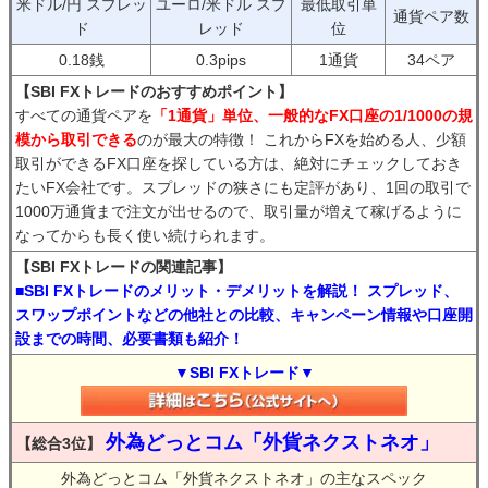
米ドル/円 スプレッ
ユーロ/米ドル スプ
最低取引単
通貨ペア数
ド
レッド
位
0.18銭
0.3pips
1通貨
34ペア
【SBI FXトレードのおすすめポイント】
すべての通貨ペアを
「1通貨」単位、一般的なFX口座の1/1000の規
模から取引できる
のが最大の特徴！ これからFXを始める人、少額
取引ができるFX口座を探している方は、絶対にチェックしておき
たいFX会社です。スプレッドの狭さにも定評があり、1回の取引で
1000万通貨まで注文が出せるので、取引量が増えて稼げるように
なってからも長く使い続けられます。
【SBI FXトレードの関連記事】
■SBI FXトレードのメリット・デメリットを解説！ スプレッド、
スワップポイントなどの他社との比較、キャンペーン情報や口座開
設までの時間、必要書類も紹介！
▼SBI FXトレード▼
外為どっとコム「外貨ネクストネオ」
【総合3位】
外為どっとコム「外貨ネクストネオ」の主なスペック