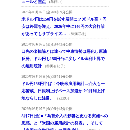
ュールと焦点
（羊飼い）
2026年08月07日(金)18時09分公開
米ドル/円は150円を試す展開に!? 米ドル高・円
安は終焉を迎え、2026年中に140円の大台打診
があってもサプライズ…
（陳満咲杜）
2026年08月07日(金)15時43分公開
口先の楽観論とは違って中東情勢は悪化し原油
反発、ドル円も158円台に戻しドル金利上昇で
の雇用統計
（持田有紀子）
2026年08月07日(金)09時11分公開
ドル円158円半ば！今晩米雇用統計→介入も一
応警戒。日銀利上げペース加速か？9月利上げ
地ならしに注目。
（ZERO）
2026年08月07日(金)06時45分公開
8月7日(金)■『為替介入の影響と更なる実施への
思惑』と『米国の雇用統計の発表』、そして