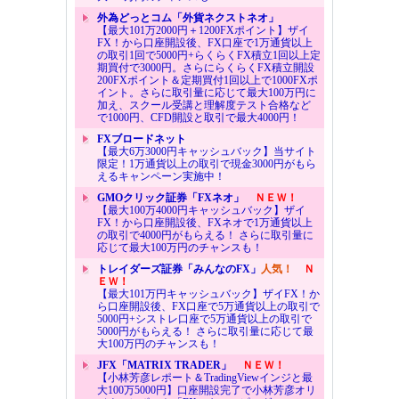
外為どっとコム「外貨ネクストネオ」
【最大101万2000円＋1200FXポイント】ザイ
FX！から口座開設後、FX口座で1万通貨以上
の取引1回で5000円+らくらくFX積立1回以上定
期買付で3000円。さらにらくらくFX積立開設
200FXポイント＆定期買付1回以上で1000FXポ
イント。さらに取引量に応じて最大100万円に
加え、スクール受講と理解度テスト合格など
で1000円、CFD開設と取引で最大4000円！
FXブロードネット
【最大6万3000円キャッシュバック】当サイト
限定！1万通貨以上の取引で現金3000円がもら
えるキャンペーン実施中！
GMOクリック証券「FXネオ」
ＮＥＷ！
【最大100万4000円キャッシュバック】ザイ
FX！から口座開設後、FXネオで1万通貨以上
の取引で4000円がもらえる！ さらに取引量に
応じて最大100万円のチャンスも！
トレイダーズ証券「みんなのFX」
人気！
Ｎ
ＥＷ！
【最大101万円キャッシュバック】ザイFX！か
ら口座開設後、FX口座で5万通貨以上の取引で
5000円+シストレ口座で5万通貨以上の取引で
5000円がもらえる！ さらに取引量に応じて最
大100万円のチャンスも！
JFX「MATRIX TRADER」
ＮＥＷ！
【小林芳彦レポート＆TradingViewインジと最
大100万5000円】口座開設完了で小林芳彦オリ