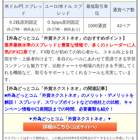
米ドル/円 スプレッ
ユーロ/米ドル スプ
最低取引単
通貨ペア数
ド
レッド
位
0.2銭原則固定
0.3pips原則固定
1000通貨
42ペア
(9-27時・例外あり)
(9-27時・例外あり)
【外為どっとコム「外貨ネクストネオ」のおすすめポイント】
業界最狭水準のスプレッドと豊富な情報で、多くのトレーダーに人
気のFX口座
です。FX取引が初めての初心者から、スキル向上を目
指す中・上級者向けまで、各自のレベルにあわせて受講できる学習
コンテンツも魅力です。比較チャートや相場の先行きを予測してく
れる機能など、取引をサポートしてくれるツールも充実していま
す。
【外為どっとコム「外貨ネクストネオ」の関連記事】
■外為どっとコム「外貨ネクストネオ」のメリット・デメリットを
解説！ スプレッド、スワップポイントなどの他社との比較、キャ
ンペーン情報や口座開設までの時間、必要書類も紹介！
▼外為どっとコム「外貨ネクストネオ」▼
※スプレッドはすべて例外あり。この表は2026年8月3日時点のデータをもとに作成している