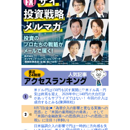
米ドル/円は150円を試す展開に!? 米ドル高・円
安は終焉を迎え、2026年中に140円の大台打診
があってもサプライズではない！ 今回の介入は
成功するとみる(陳満咲杜)
8月7日(金)■『為替介入の影響と更なる実施への
思惑』と『米国の雇用統計の発表』、そして
『米国の金融政策への思惑(利上げへの思惑に注
視)』に注目！(羊飼い)
日米協調介入の影響で円は一時的に方向感を失
いそうだが、米ドル/円の円安トレンド継続は変