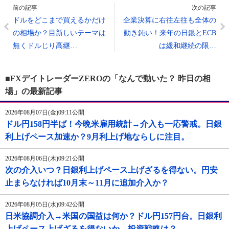
前の記事
次の記事
ドルをどこまで買えるかだけ
企業決算に右往左往も全体の
の相場か？目新しいテーマは
動き鈍い！来年の日銀とECB
無くドルじり高継…
は緩和継続の限…
■FXデイトレーダーZEROの「なんで動いた？ 昨日の相
場」の最新記事
2026年08月07日(金)09:11公開
ドル円158円半ば！今晩米雇用統計→介入も一応警戒。日銀
利上げペース加速か？9月利上げ地ならしに注目。
2026年08月06日(木)09:21公開
次の介入いつ？日銀利上げペース上げざるを得ない。円安
止まらなければ10月末～11月に追加介入か？
2026年08月05日(水)09:42公開
日米協調介入→米国の国益は何か？ドル円157円台。日銀利
上げペース上げざるを得ないか。投資戦略は？