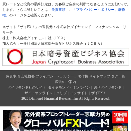
買レートなど投資の最終決定は、お客様ご自身の判断でなさるようにお願いいた
します。さらに詳しいことは
「免責事項」
、
「プライバシー・ポリシー、著作
権」
のページをご確認ください。
当サイト「ザイFX！」の運営元：株式会社ダイヤモンド・フィナンシャル・リ
サーチ
株主：株式会社ダイヤモンド社（100％）
加入協会：一般社団法人日本暗号資産ビジネス協会（ＪＣＢＡ）
免責事項
会社概要
プライバシー・ポリシー、著作権
サイトマップ
タグ一覧
広告のご案内
ダイヤモンド社のサイト
ダイヤモンド・オンライン
|
週刊ダイヤモンド
|
ザイ・オンライン
|
クリプトインサイト
|
ザイFX！
2026 Diamond Financial Research,Inc All Rights Reserved.