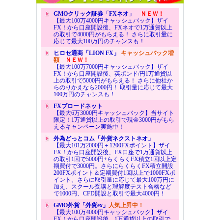
GMOクリック証券「FXネオ」
ＮＥＷ！
【最大100万4000円キャッシュバック】ザイ
FX！から口座開設後、FXネオで1万通貨以上
の取引で4000円がもらえる！ さらに取引量に
応じて最大100万円のチャンスも！
ヒロセ通商「LION FX」
キャッシュバック増
額
ＮＥＷ！
【最大100万7000円キャッシュバック】ザイ
FX！から口座開設後、英ポンド/円1万通貨以
上の取引で5000円がもらえる！ さらに他社か
らのりかえなら2000円！ 取引量に応じて最大
100万円のチャンスも！
FXブロードネット
【最大6万3000円キャッシュバック】当サイト
限定！1万通貨以上の取引で現金3000円がもら
えるキャンペーン実施中！
外為どっとコム「外貨ネクストネオ」
【最大101万2000円＋1200FXポイント】ザイ
FX！から口座開設後、FX口座で1万通貨以上
の取引1回で5000円+らくらくFX積立1回以上定
期買付で3000円。さらにらくらくFX積立開設
200FXポイント＆定期買付1回以上で1000FXポ
イント。さらに取引量に応じて最大100万円に
加え、スクール受講と理解度テスト合格など
で1000円、CFD開設と取引で最大4000円！
GMO外貨「外貨ex」
人気上昇中！
【最大100万4000円キャッシュバック】ザイ
FX！から口座開設後、1万通貨以上の取引で