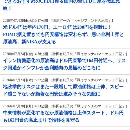
できるおすすめのCFD口座＆国内の全CFD口座を徹底比
較！
2026年07月30日(木)16:17公開 [西原宏一の「ヘッジファンドの思惑」]
米ドル/円は年内170円、ユーロ/円は200円を視野に！
FOMC据え置きでも円安構造は変わらず、悪い金利上昇と
原油高、新NISAが支える
2026年07月24日(金)14:58公開 [持田有紀子の「戦うオンナのマーケット日記」]
イラン情勢悪化の原油高はドル円直撃で164円付近へ、リス
ク回避かインフレか金利動向の見極めどころに
2026年07月23日(木)15:37公開 [持田有紀子の「戦うオンナのマーケット日記」]
地政学的リスクはまた一段増して原油価格は上伸、スピー
ド感こそないが顕著な円安は進みそうな気配に
2026年07月20日(月)14:23公開 [持田有紀子の「戦うオンナのマーケット日記」]
中東情勢が悪化するなか原油価格は上伸スタート、ドル円
も162円台の高止まりで推移を見守る