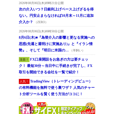
2026年08月06日(木)09時21分公開
次の介入いつ？日銀利上げペース上げざるを得
ない。円安止まらなければ10月末～11月に追加
介入か？
（ZERO）
2026年08月06日(木)06時50分公開
8月6日(木)■『為替介入の影響と更なる実施への
思惑(先週と週明けに実施あり)』と『イラン情
勢』、そして『明日に米国の…
（羊飼い）
FX口座開設をお急ぎの方は要チェッ
注目！
ク！ 最短30分～当日中に手続きが完了し、FX
取引を開始できる会社を一覧で紹介！
TradingView（トレーディングビュー）
人気！
の有料機能を無料で使う裏ワザ？ 人気のチャー
ト分析ツールを賢く使う方法がココに！