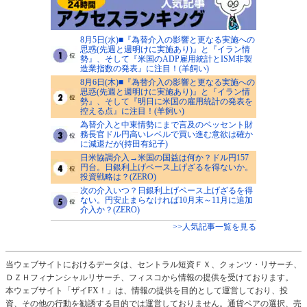
8月5日(水)■『為替介入の影響と更なる実施への
思惑(先週と週明けに実施あり)』と『イラン情
勢』、そして『米国のADP雇用統計とISM非製
造業指数の発表』に注目！(羊飼い)
8月6日(木)■『為替介入の影響と更なる実施への
思惑(先週と週明けに実施あり)』と『イラン情
勢』、そして『明日に米国の雇用統計の発表を
控える点』に注目！(羊飼い)
為替介入と中東情勢にまで言及のベッセント財
務長官ドル円高いレベルで買い進む意欲は確か
に減退だが(持田有紀子)
日米協調介入→米国の国益は何か？ドル円157
円台。日銀利上げペース上げざるを得ないか。
投資戦略は？(ZERO)
次の介入いつ？日銀利上げペース上げざるを得
ない。円安止まらなければ10月末～11月に追加
介入か？(ZERO)
>>人気記事一覧を見る
当ウェブサイトにおけるデータは、セントラル短資ＦＸ、クォンツ・リサーチ、
ＤＺＨフィナンシャルリサーチ、フィスコから情報の提供を受けております。
本ウェブサイト「ザイFX！」は、情報の提供を目的として運営しており、投
資、その他の行動を勧誘する目的では運営しておりません。通貨ペアの選択、売