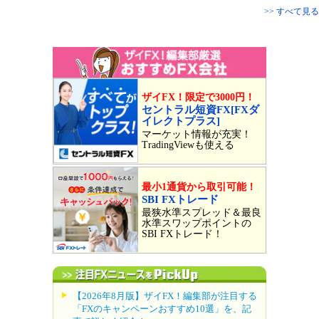
>> すべて見る
ザイFX！限定で3000円！
セントラル短資FX[FXダ
イレクトプラス]
マーケット情報が充実！
TradingViewも使える
最小1通貨から取引可能！
SBI FXトレード
最狭水準スプレッド＆最良
水準スワップポイントの
SBI FXトレード！
【2026年8月版】ザイFX！編集部が注目する
「FXのキャンペーンおすすめ10選」を、記