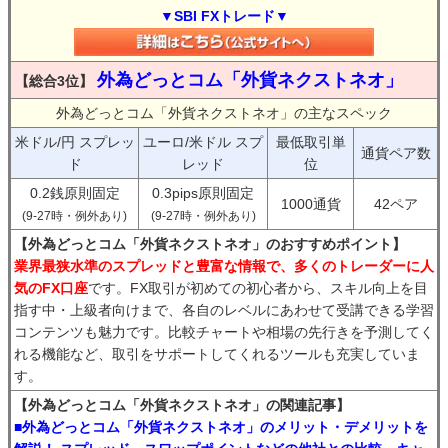
▼SBI FXトレード▼
外為どっとコム「外貨ネクストネオ」
【総合3位】
外為どっとコム「外貨ネクストネオ」の主なスペック
米ドル/円 スプレッ
ユーロ/米ドル スプ
最低取引単
通貨ペア数
ド
レッド
位
0.2銭原則固定
0.3pips原則固定
1000通貨
42ペア
(9-27時・例外あり)
(9-27時・例外あり)
【外為どっとコム「外貨ネクストネオ」のおすすめポイント】
業界最狭水準のスプレッドと豊富な情報で、多くのトレーダーに人
気のFX口座
です。FX取引が初めての初心者から、スキル向上を目
指す中・上級者向けまで、各自のレベルにあわせて受講できる学習
コンテンツも魅力です。比較チャートや相場の先行きを予測してく
れる機能など、取引をサポートしてくれるツールも充実していま
す。
【外為どっとコム「外貨ネクストネオ」の関連記事】
■外為どっとコム「外貨ネクストネオ」のメリット・デメリットを