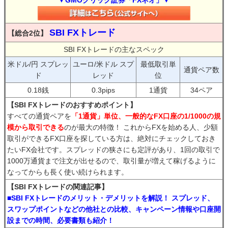
▼GMOクリック証券「FXネオ」▼
SBI FXトレード
【総合2位】
SBI FXトレードの主なスペック
米ドル/円 スプレッ
ユーロ/米ドル スプ
最低取引単
通貨ペア数
ド
レッド
位
0.18銭
0.3pips
1通貨
34ペア
【SBI FXトレードのおすすめポイント】
すべての通貨ペアを
「1通貨」単位、一般的なFX口座の1/1000の規
模から取引できる
のが最大の特徴！ これからFXを始める人、少額
取引ができるFX口座を探している方は、絶対にチェックしておき
たいFX会社です。スプレッドの狭さにも定評があり、1回の取引で
1000万通貨まで注文が出せるので、取引量が増えて稼げるように
なってからも長く使い続けられます。
【SBI FXトレードの関連記事】
■SBI FXトレードのメリット・デメリットを解説！ スプレッド、
スワップポイントなどの他社との比較、キャンペーン情報や口座開
設までの時間、必要書類も紹介！