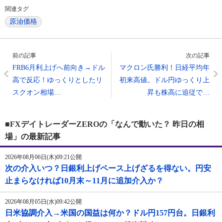
関連タグ
原油価格
前の記事
次の記事
FRB6月利上げへ前向き→ドル
マクロン氏勝利！日経平均年
高で反応！ゆっくりとしたリ
初来高値。ドル円ゆっくり上
スクオン相場…
昇も株高に追従で…
■FXデイトレーダーZEROの「なんで動いた？ 昨日の相
場」の最新記事
2026年08月06日(木)09:21公開
次の介入いつ？日銀利上げペース上げざるを得ない。円安
止まらなければ10月末～11月に追加介入か？
2026年08月05日(水)09:42公開
日米協調介入→米国の国益は何か？ドル円157円台。日銀利