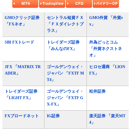
GMOクリック証券
セントラル短資ＦＸ
GMO外貨 「外貨e
「FXネオ」
「ＦＸダイレクトプ
x」
ラス」
SBI FXトレード
トレイダーズ証券
外為どっとコム
「みんなのFX」
「外貨ネクストネ
オ」
JFX 「MATRIX TR
ゴールデンウェイ・
ヒロセ通商 「LION
ADER」
ジャパン 「FXTF M
FX」
T4」
トレイダーズ証券
ゴールデンウェイ・
松井証券
「LIGHT FX」
ジャパン 「FXTF G
X-FX」
FXブロードネット
IG証券
楽天証券 「楽天MT
4」