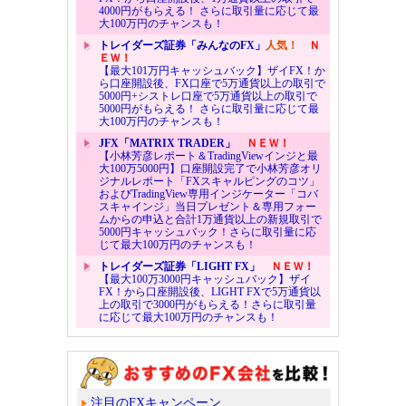
4000円がもらえる！ さらに取引量に応じて最
大100万円のチャンスも！
トレイダーズ証券「みんなのFX」
人気！
Ｎ
ＥＷ！
【最大101万円キャッシュバック】ザイFX！か
ら口座開設後、FX口座で5万通貨以上の取引で
5000円+シストレ口座で5万通貨以上の取引で
5000円がもらえる！ さらに取引量に応じて最
大100万円のチャンスも！
JFX「MATRIX TRADER」
ＮＥＷ！
【小林芳彦レポート＆TradingViewインジと最
大100万5000円】口座開設完了で小林芳彦オリ
ジナルレポート「FXスキャルピングのコツ」
およびTradingView専用インジケーター「コバ
スキャインジ」当日プレゼント＆専用フォー
ムからの申込と合計1万通貨以上の新規取引で
5000円キャッシュバック！さらに取引量に応
じて最大100万円のチャンスも！
トレイダーズ証券「LIGHT FX」
ＮＥＷ！
【最大100万3000円キャッシュバック】ザイ
FX！から口座開設後、LIGHT FXで5万通貨以
上の取引で3000円がもらえる！さらに取引量
に応じて最大100万円のチャンスも！
注目のFXキャンペーン