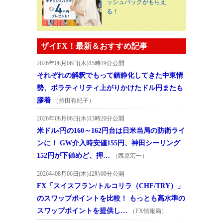
ッシュバックがもらえ
る！
ザイFX！最新＆おすすめ記事
2026年08月06日(木)15時29分公開
それぞれの解釈でもって鎮静化してきた中東情
勢、ボラティリティ上がりかけたドル円またも
膠着
（持田有紀子）
2026年08月06日(木)13時20分公開
米ドル/円の160～162円台は日米当局の防衛ライ
ンに！ GW介入時安値155円、神田シーリング
152円が下値めど、押…
（西原宏一）
2026年08月06日(木)12時00分公開
FX「スイスフラン/トルコリラ（CHF/TRY）」
のスワップポイントを比較！ もっとも高水準の
スワップポイントを提供し…
（FX情報局）