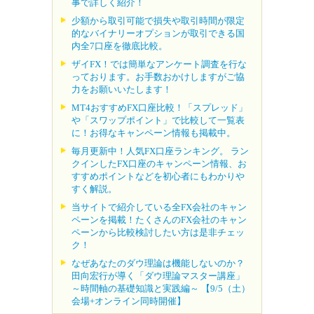
事で詳しく紹介！
少額から取引可能で損失や取引時間が限定
的なバイナリーオプションが取引できる国
内全7口座を徹底比較。
ザイFX！では簡単なアンケート調査を行な
っております。お手数おかけしますがご協
力をお願いいたします！
MT4おすすめFX口座比較！「スプレッド」
や「スワップポイント」で比較して一覧表
に！お得なキャンペーン情報も掲載中。
毎月更新中！人気FX口座ランキング。 ラン
クインしたFX口座のキャンペーン情報、お
すすめポイントなどを初心者にもわかりや
すく解説。
当サイトで紹介している全FX会社のキャン
ペーンを掲載！たくさんのFX会社のキャン
ペーンから比較検討したい方は是非チェッ
ク！
なぜあなたのダウ理論は機能しないのか？
田向宏行が導く「ダウ理論マスター講座」
～時間軸の基礎知識と実践編～ 【9/5（土）
会場+オンライン同時開催】