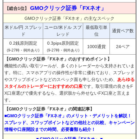
GMOクリック証券「FXネオ」
【総合1位】
GMOクリック証券「FXネオ」の主なスペック
米ドル/円 スプレッ
ユーロ/米ドル スプ
最低取引単
通貨ペア数
ド
レッド
位
0.2銭原則固定
0.3pips原則固定
1000通貨
24ペア
(9-27時・例外あり)
(9-27時・例外あり)
【GMOクリック証券「FXネオ」のおすすめポイント】
機能性の高い取引ツールが、多くのトレーダーから支持されていま
す。特に、スマホアプリの操作性が非常に優れており、スプレッド
やスワップポイントなどのスペック面も申し分ないため、
あらゆる
スタイルのトレーダーにおすすめの口座
です。取引環境の良さをF
X口座選びで優先するなら、選択肢から外せないFX口座と言えま
す。
【GMOクリック証券「FXネオ」の関連記事】
■GMOクリック証券「FXネオ」のメリット・デメリットを解説！
スプレッド、スワップポイントなどの他社との比較、キャンペーン
情報や口座開設までの時間、必要書類も紹介！