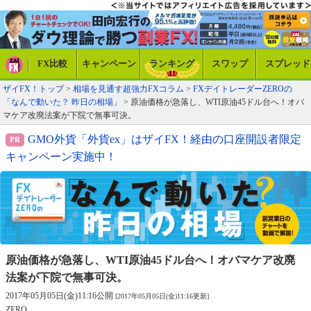
FX比較
キャンペーン
ランキング
スワップ
スプレッド
ザイFX！トップ
>
相場を見通す超強力FXコラム
>
FXデイトレーダーZEROの
「なんで動いた？ 昨日の相場」
> 原油価格が急落し、WTI原油45ドル台へ！オバ
マケア改廃法案が下院で無事可決。
GMO外貨「外貨ex」はザイFX！経由の口座開設者限定
キャンペーン実施中！
原油価格が急落し、WTI原油45ドル台へ！
オバマケア改廃
法案が下院で無事可決。
2017年05月05日(金)11:16公開
[2017年05月05日(金)11:16更新]
ZERO