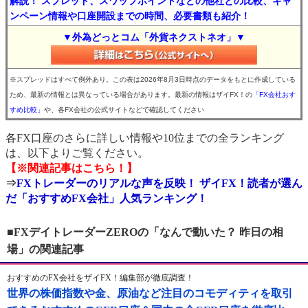
解説！ スプレッド、スワップポイントなどの他社との比較、キャ
ンペーン情報や口座開設までの時間、必要書類も紹介！
▼外為どっとコム「外貨ネクストネオ」▼
※スプレッドはすべて例外あり。この表は2026年8月3日時点のデータをもとに作成している
ため、最新の情報とは異なっている場合があります。最新の情報はザイFX！の
「FX会社おす
すめ比較」
や、各FX会社の公式サイトなどで確認してください
各FX口座のさらに詳しい情報や10位までの全ランキング
は、以下よりご覧ください。
【※関連記事はこちら！】
⇒
FXトレーダーのリアルな声を反映！ ザイFX！読者が選ん
だ「おすすめFX会社」人気ランキング！
■FXデイトレーダーZEROの「なんで動いた？ 昨日の相
場」の関連記事
おすすめのFX会社をザイFX！編集部が徹底調査！
世界の株価指数や金、原油など注目のコモディティを取引