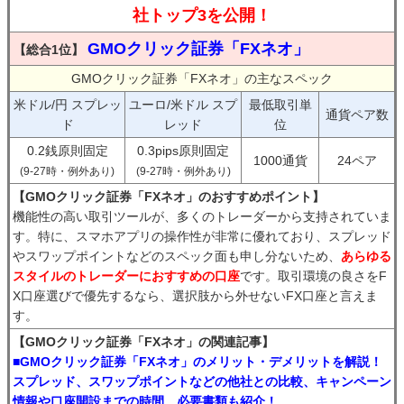
社トップ3を公開！
GMOクリック証券「FXネオ」
【総合1位】
GMOクリック証券「FXネオ」の主なスペック
米ドル/円 スプレッ
ユーロ/米ドル スプ
最低取引単
通貨ペア数
ド
レッド
位
0.2銭原則固定
0.3pips原則固定
1000通貨
24ペア
(9-27時・例外あり)
(9-27時・例外あり)
【GMOクリック証券「FXネオ」のおすすめポイント】
機能性の高い取引ツールが、多くのトレーダーから支持されていま
す。特に、スマホアプリの操作性が非常に優れており、スプレッド
やスワップポイントなどのスペック面も申し分ないため、
あらゆる
スタイルのトレーダーにおすすめの口座
です。取引環境の良さをF
X口座選びで優先するなら、選択肢から外せないFX口座と言えま
す。
【GMOクリック証券「FXネオ」の関連記事】
■GMOクリック証券「FXネオ」のメリット・デメリットを解説！
スプレッド、スワップポイントなどの他社との比較、キャンペーン
情報や口座開設までの時間、必要書類も紹介！