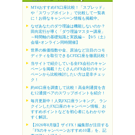
MT4おすすめFX口座比較！「スプレッド」
や「スワップポイント」で比較して一覧表
に！お得なキャンペーン情報も掲載中。
なぜあなたのダウ理論は機能しないのか？
田向宏行が導く「ダウ理論マスター講座」
～時間軸の基礎知識と実践編～ 【9/5（土）
会場+オンライン同時開催】
世界の株価指数や金、原油など注目のコモ
ディティを取引できるCFD口座を徹底比較！
当サイトで紹介している全FX会社のキャン
ペーンを掲載！たくさんのFX会社のキャン
ペーンから比較検討したい方は是非チェッ
ク！
約40口座を調査して比較！高金利通貨を含
む12通貨ペアのスワップポイントを紹介！
毎月更新中！人気FX口座ランキング。 ラン
クインしたFX口座のキャンペーン情報、お
すすめポイントなどを初心者にもわかりや
すく解説。
【2026年8月版】ザイFX！編集部が注目する
「FXのキャンペーンおすすめ10選」を、記