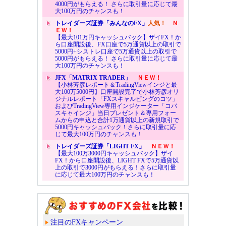
4000円がもらえる！ さらに取引量に応じて最
大100万円のチャンスも！
トレイダーズ証券「みんなのFX」
人気！
Ｎ
ＥＷ！
【最大101万円キャッシュバック】ザイFX！か
ら口座開設後、FX口座で5万通貨以上の取引で
5000円+シストレ口座で5万通貨以上の取引で
5000円がもらえる！ さらに取引量に応じて最
大100万円のチャンスも！
JFX「MATRIX TRADER」
ＮＥＷ！
【小林芳彦レポート＆TradingViewインジと最
大100万5000円】口座開設完了で小林芳彦オリ
ジナルレポート「FXスキャルピングのコツ」
およびTradingView専用インジケーター「コバ
スキャインジ」当日プレゼント＆専用フォー
ムからの申込と合計1万通貨以上の新規取引で
5000円キャッシュバック！さらに取引量に応
じて最大100万円のチャンスも！
トレイダーズ証券「LIGHT FX」
ＮＥＷ！
【最大100万3000円キャッシュバック】ザイ
FX！から口座開設後、LIGHT FXで5万通貨以
上の取引で3000円がもらえる！さらに取引量
に応じて最大100万円のチャンスも！
注目のFXキャンペーン