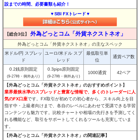
設までの時間、必要書類も紹介！
▼SBI FXトレード▼
外為どっとコム「外貨ネクストネオ」
【総合3位】
外為どっとコム「外貨ネクストネオ」の主なスペック
米ドル/円 スプレッ
ユーロ/米ドル スプ
最低取引単
通貨ペア数
ド
レッド
位
0.2銭原則固定
0.3pips原則固定
1000通貨
42ペア
(9-27時・例外あり)
(9-27時・例外あり)
【外為どっとコム「外貨ネクストネオ」のおすすめポイント】
業界最狭水準のスプレッドと豊富な情報で、多くのトレーダーに人
気のFX口座
です。FX取引が初めての初心者から、スキル向上を目
指す中・上級者向けまで、各自のレベルにあわせて受講できる学習
コンテンツも魅力です。比較チャートや相場の先行きを予測してく
れる機能など、取引をサポートしてくれるツールも充実していま
す。
【外為どっとコム「外貨ネクストネオ」の関連記事】