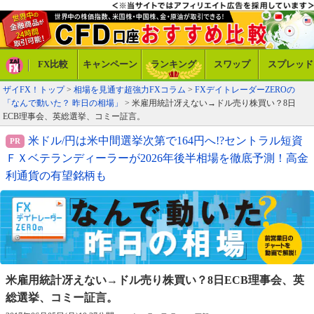
FX比較
キャンペーン
ランキング
スワップ
スプレッド
ザイFX！トップ
>
相場を見通す超強力FXコラム
>
FXデイトレーダーZEROの
「なんで動いた？ 昨日の相場」
> 米雇用統計冴えない→ドル売り株買い？8日
ECB理事会、英総選挙、コミー証言。
米ドル/円は米中間選挙次第で164円へ!?セントラル短資
ＦＸベテランディーラーが2026年後半相場を徹底予測！高金
利通貨の有望銘柄も
米雇用統計冴えない→ドル売り株買い？
8日ECB理事会、英
総選挙、コミー証言。