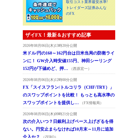
取引コスト業界最安水準!
トレイダーズ証券みんな
のFX
ザイFX！最新＆おすすめ記事
2026年08月06日(木)13時20分公開
米ドル/円の160～162円台は日米当局の防衛ライ
ンに！ GW介入時安値155円、神田シーリング
152円が下値めど、押…
（西原宏一）
2026年08月06日(木)12時00分公開
FX「スイスフラン/トルコリラ（CHF/TRY）」
のスワップポイントを比較！ もっとも高水準の
スワップポイントを提供し…
（FX情報局）
2026年08月06日(木)09時21分公開
次の介入いつ？日銀利上げペース上げざるを得
ない。円安止まらなければ10月末～11月に追加
介入か？
（ZERO）