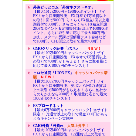
外為どっとコム「外貨ネクストネオ」
【最大101万2000円＋1200FXポイント】ザイ
FX！から口座開設後、FX口座で1万通貨以上
の取引1回で5000円+らくらくFX積立1回以上定
期買付で3000円。さらにらくらくFX積立開設
200FXポイント＆定期買付1回以上で1000FXポ
イント。さらに取引量に応じて最大100万円に
加え、スクール受講と理解度テスト合格など
で1000円、CFD開設と取引で最大4000円！
GMOクリック証券「FXネオ」
ＮＥＷ！
【最大100万4000円キャッシュバック】ザイ
FX！から口座開設後、FXネオで1万通貨以上
の取引で4000円がもらえる！ さらに取引量に
応じて最大100万円のチャンスも！
ヒロセ通商「LION FX」
キャッシュバック増
額
ＮＥＷ！
【最大100万7000円キャッシュバック】ザイ
FX！から口座開設後、英ポンド/円1万通貨以
上の取引で5000円がもらえる！ さらに他社か
らのりかえなら2000円！ 取引量に応じて最大
100万円のチャンスも！
FXブロードネット
【最大6万3000円キャッシュバック】当サイト
限定！1万通貨以上の取引で現金3000円がもら
えるキャンペーン実施中！
GMO外貨「外貨ex」
人気上昇中！
【最大100万4000円キャッシュバック】ザイ
FX！から口座開設後、1万通貨以上の取引で