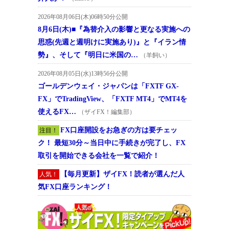
2026年08月06日(木)06時50分公開
8月6日(木)■『為替介入の影響と更なる実施への
思惑(先週と週明けに実施あり)』と『イラン情
勢』、そして『明日に米国の…
（羊飼い）
2026年08月05日(水)13時56分公開
ゴールデンウェイ・ジャパンは「FXTF GX-
FX」でTradingView、「FXTF MT4」でMT4を
使えるFX…
（ザイFX！編集部）
FX口座開設をお急ぎの方は要チェッ
注目！
ク！ 最短30分～当日中に手続きが完了し、FX
取引を開始できる会社を一覧で紹介！
【毎月更新】ザイFX！読者が選んだ人
人気！
気FX口座ランキング！