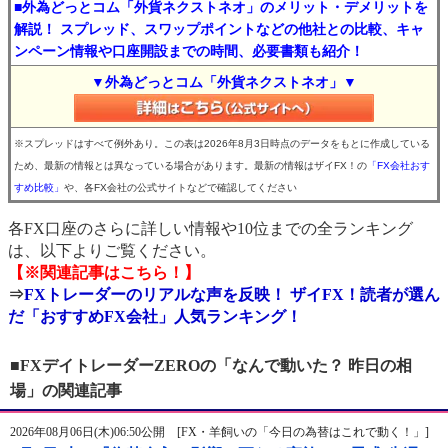
■外為どっとコム「外貨ネクストネオ」のメリット・デメリットを
解説！ スプレッド、スワップポイントなどの他社との比較、キャ
ンペーン情報や口座開設までの時間、必要書類も紹介！
▼外為どっとコム「外貨ネクストネオ」▼
※スプレッドはすべて例外あり。この表は2026年8月3日時点のデータをもとに作成している
ため、最新の情報とは異なっている場合があります。最新の情報はザイFX！の
「FX会社おす
すめ比較」
や、各FX会社の公式サイトなどで確認してください
各FX口座のさらに詳しい情報や10位までの全ランキング
は、以下よりご覧ください。
【※関連記事はこちら！】
⇒
FXトレーダーのリアルな声を反映！ ザイFX！読者が選ん
だ「おすすめFX会社」人気ランキング！
■FXデイトレーダーZEROの「なんで動いた？ 昨日の相
場」の関連記事
2026年08月06日(木)06:50公開 [FX・羊飼いの「今日の為替はこれで動く！」]