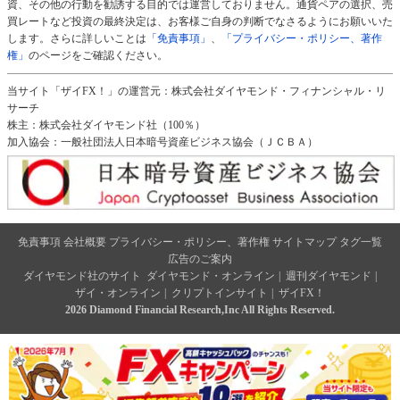
資、その他の行動を勧誘する目的では運営しておりません。通貨ペアの選択、売
買レートなど投資の最終決定は、お客様ご自身の判断でなさるようにお願いいた
します。さらに詳しいことは
「免責事項」
、
「プライバシー・ポリシー、著作
権」
のページをご確認ください。
当サイト「ザイFX！」の運営元：株式会社ダイヤモンド・フィナンシャル・リ
サーチ
株主：株式会社ダイヤモンド社（100％）
加入協会：一般社団法人日本暗号資産ビジネス協会（ＪＣＢＡ）
免責事項
会社概要
プライバシー・ポリシー、著作権
サイトマップ
タグ一覧
広告のご案内
ダイヤモンド社のサイト
ダイヤモンド・オンライン
|
週刊ダイヤモンド
|
ザイ・オンライン
|
クリプトインサイト
|
ザイFX！
2026 Diamond Financial Research,Inc All Rights Reserved.