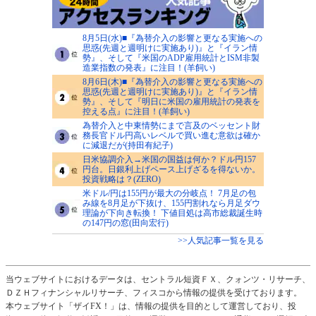
8月5日(水)■『為替介入の影響と更なる実施への
思惑(先週と週明けに実施あり)』と『イラン情
勢』、そして『米国のADP雇用統計とISM非製
造業指数の発表』に注目！(羊飼い)
8月6日(木)■『為替介入の影響と更なる実施への
思惑(先週と週明けに実施あり)』と『イラン情
勢』、そして『明日に米国の雇用統計の発表を
控える点』に注目！(羊飼い)
為替介入と中東情勢にまで言及のベッセント財
務長官ドル円高いレベルで買い進む意欲は確か
に減退だが(持田有紀子)
日米協調介入→米国の国益は何か？ドル円157
円台。日銀利上げペース上げざるを得ないか。
投資戦略は？(ZERO)
米ドル/円は155円が最大の分岐点！ 7月足の包
み線を8月足が下抜け、155円割れなら月足ダウ
理論が下向き転換！ 下値目処は高市総裁誕生時
の147円の窓(田向宏行)
>>人気記事一覧を見る
当ウェブサイトにおけるデータは、セントラル短資ＦＸ、クォンツ・リサーチ、
ＤＺＨフィナンシャルリサーチ、フィスコから情報の提供を受けております。
本ウェブサイト「ザイFX！」は、情報の提供を目的として運営しており、投