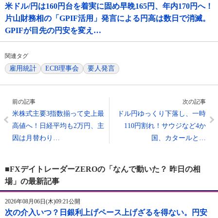
米ドル/円は160円台を着実に固め早晩165円、年内170円へ！
片山財務相の「GPIF活用」発言による円高は数日で消滅。
GPIFが目先の円安を変え…
関連タグ
雇用統計
ECB理事会
要人発言
前の記事
次の記事
米株式主要3指数揃って史上最
ドル円ゆっくり下落し、一時
高値へ！日経平均も2万円、主
110円割れ！サウジなど4か
因は月替わり…
国、カタールと…
■FXデイトレーダーZEROの「なんで動いた？ 昨日の相
場」の最新記事
2026年08月06日(木)09:21公開
次の介入いつ？日銀利上げペース上げざるを得ない。円安