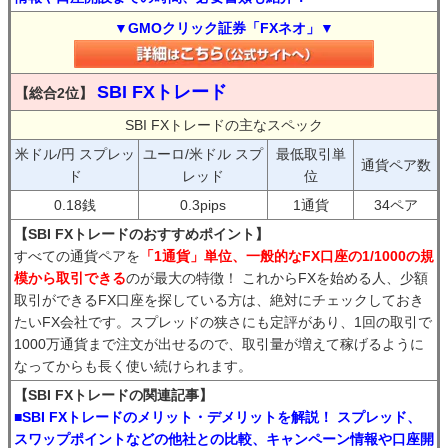
▼GMOクリック証券「FXネオ」▼
SBI FXトレード
【総合2位】
SBI FXトレードの主なスペック
米ドル/円 スプレッ
ユーロ/米ドル スプ
最低取引単
通貨ペア数
ド
レッド
位
0.18銭
0.3pips
1通貨
34ペア
【SBI FXトレードのおすすめポイント】
すべての通貨ペアを
「1通貨」単位、一般的なFX口座の1/1000の規
模から取引できる
のが最大の特徴！ これからFXを始める人、少額
取引ができるFX口座を探している方は、絶対にチェックしておき
たいFX会社です。スプレッドの狭さにも定評があり、1回の取引で
1000万通貨まで注文が出せるので、取引量が増えて稼げるように
なってからも長く使い続けられます。
【SBI FXトレードの関連記事】
■SBI FXトレードのメリット・デメリットを解説！ スプレッド、
スワップポイントなどの他社との比較、キャンペーン情報や口座開