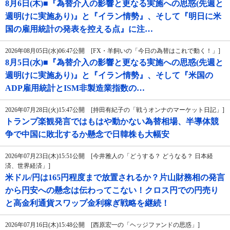
8月6日(木)■『為替介入の影響と更なる実施への思惑(先週と
週明けに実施あり)』と『イラン情勢』、そして『明日に米
国の雇用統計の発表を控える点』に注…
2026年08月05日(水)06:47公開 [FX・羊飼いの「今日の為替はこれで動く！」]
8月5日(水)■『為替介入の影響と更なる実施への思惑(先週と
週明けに実施あり)』と『イラン情勢』、そして『米国の
ADP雇用統計とISM非製造業指数の…
2026年07月28日(火)15:47公開 [持田有紀子の「戦うオンナのマーケット日記」]
トランプ楽観発言ではもはや動かない為替相場、半導体競
争で中国に敗北するか懸念で日韓株も大幅安
2026年07月23日(木)15:51公開 [今井雅人の「どうする？ どうなる？ 日本経
済、世界経済」]
米ドル/円は165円程度まで放置されるか？片山財務相の発言
から円安への懸念は伝わってこない！クロス円での円売り
と高金利通貨スワップ金利稼ぎ戦略を継続！
2026年07月16日(木)15:48公開 [西原宏一の「ヘッジファンドの思惑」]