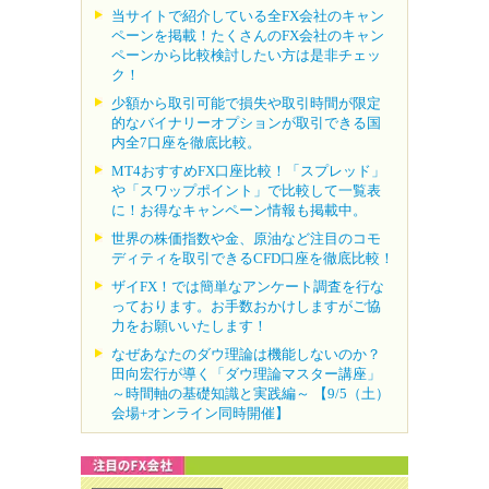
当サイトで紹介している全FX会社のキャン
ペーンを掲載！たくさんのFX会社のキャン
ペーンから比較検討したい方は是非チェッ
ク！
少額から取引可能で損失や取引時間が限定
的なバイナリーオプションが取引できる国
内全7口座を徹底比較。
MT4おすすめFX口座比較！「スプレッド」
や「スワップポイント」で比較して一覧表
に！お得なキャンペーン情報も掲載中。
世界の株価指数や金、原油など注目のコモ
ディティを取引できるCFD口座を徹底比較！
ザイFX！では簡単なアンケート調査を行な
っております。お手数おかけしますがご協
力をお願いいたします！
なぜあなたのダウ理論は機能しないのか？
田向宏行が導く「ダウ理論マスター講座」
～時間軸の基礎知識と実践編～ 【9/5（土）
会場+オンライン同時開催】