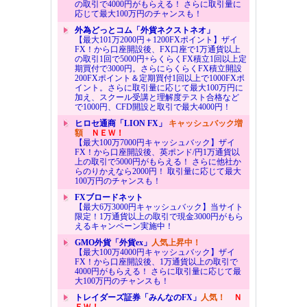
の取引で4000円がもらえる！ さらに取引量に
応じて最大100万円のチャンスも！
外為どっとコム「外貨ネクストネオ」
【最大101万2000円＋1200FXポイント】ザイ
FX！から口座開設後、FX口座で1万通貨以上
の取引1回で5000円+らくらくFX積立1回以上定
期買付で3000円。さらにらくらくFX積立開設
200FXポイント＆定期買付1回以上で1000FXポ
イント。さらに取引量に応じて最大100万円に
加え、スクール受講と理解度テスト合格など
で1000円、CFD開設と取引で最大4000円！
ヒロセ通商「LION FX」
キャッシュバック増
額
ＮＥＷ！
【最大100万7000円キャッシュバック】ザイ
FX！から口座開設後、英ポンド/円1万通貨以
上の取引で5000円がもらえる！ さらに他社か
らのりかえなら2000円！ 取引量に応じて最大
100万円のチャンスも！
FXブロードネット
【最大6万3000円キャッシュバック】当サイト
限定！1万通貨以上の取引で現金3000円がもら
えるキャンペーン実施中！
GMO外貨「外貨ex」
人気上昇中！
【最大100万4000円キャッシュバック】ザイ
FX！から口座開設後、1万通貨以上の取引で
4000円がもらえる！ さらに取引量に応じて最
大100万円のチャンスも！
トレイダーズ証券「みんなのFX」
人気！
Ｎ
ＥＷ！