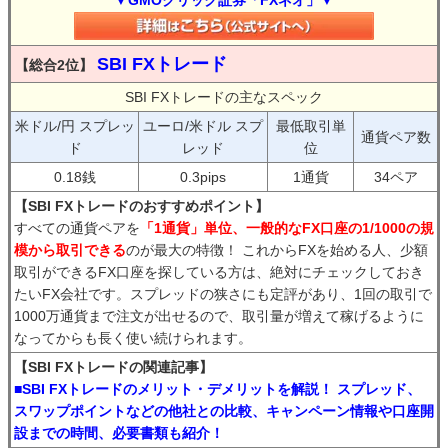
▼GMOクリック証券「FXネオ」▼
SBI FXトレード
【総合2位】
SBI FXトレードの主なスペック
米ドル/円 スプレッ
ユーロ/米ドル スプ
最低取引単
通貨ペア数
ド
レッド
位
0.18銭
0.3pips
1通貨
34ペア
【SBI FXトレードのおすすめポイント】
すべての通貨ペアを
「1通貨」単位、一般的なFX口座の1/1000の規
模から取引できる
のが最大の特徴！ これからFXを始める人、少額
取引ができるFX口座を探している方は、絶対にチェックしておき
たいFX会社です。スプレッドの狭さにも定評があり、1回の取引で
1000万通貨まで注文が出せるので、取引量が増えて稼げるように
なってからも長く使い続けられます。
【SBI FXトレードの関連記事】
■SBI FXトレードのメリット・デメリットを解説！ スプレッド、
スワップポイントなどの他社との比較、キャンペーン情報や口座開
設までの時間、必要書類も紹介！