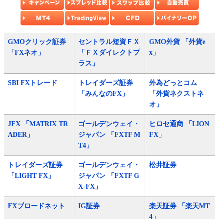
GMOクリック証券
セントラル短資ＦＸ
GMO外貨 「外貨e
「FXネオ」
「ＦＸダイレクトプ
x」
ラス」
SBI FXトレード
トレイダーズ証券
外為どっとコム
「みんなのFX」
「外貨ネクストネ
オ」
JFX 「MATRIX TR
ゴールデンウェイ・
ヒロセ通商 「LION
ADER」
ジャパン 「FXTF M
FX」
T4」
トレイダーズ証券
ゴールデンウェイ・
松井証券
「LIGHT FX」
ジャパン 「FXTF G
X-FX」
FXブロードネット
IG証券
楽天証券 「楽天MT
4」