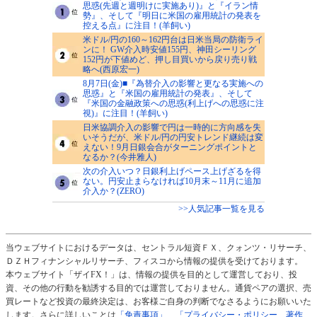
思惑(先週と週明けに実施あり)』と『イラン情
勢』、そして『明日に米国の雇用統計の発表を
控える点』に注目！(羊飼い)
米ドル/円の160～162円台は日米当局の防衛ライ
ンに！ GW介入時安値155円、神田シーリング
152円が下値めど、押し目買いから戻り売り戦
略へ(西原宏一)
8月7日(金)■『為替介入の影響と更なる実施への
思惑』と『米国の雇用統計の発表』、そして
『米国の金融政策への思惑(利上げへの思惑に注
視)』に注目！(羊飼い)
日米協調介入の影響で円は一時的に方向感を失
いそうだが、米ドル/円の円安トレンド継続は変
えない！9月日銀会合がターニングポイントと
なるか？(今井雅人)
次の介入いつ？日銀利上げペース上げざるを得
ない。円安止まらなければ10月末～11月に追加
介入か？(ZERO)
>>人気記事一覧を見る
当ウェブサイトにおけるデータは、セントラル短資ＦＸ、クォンツ・リサーチ、
ＤＺＨフィナンシャルリサーチ、フィスコから情報の提供を受けております。
本ウェブサイト「ザイFX！」は、情報の提供を目的として運営しており、投
資、その他の行動を勧誘する目的では運営しておりません。通貨ペアの選択、売
買レートなど投資の最終決定は、お客様ご自身の判断でなさるようにお願いいた
します。さらに詳しいことは
「免責事項」
、
「プライバシー・ポリシー、著作