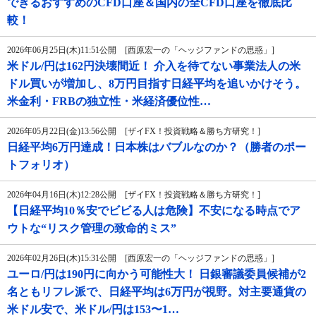
できるおすすめのCFD口座＆国内の全CFD口座を徹底比
較！
2026年06月25日(木)11:51公開 [西原宏一の「ヘッジファンドの思惑」]
米ドル/円は162円決壊間近！ 介入を待てない事業法人の米
ドル買いが増加し、8万円目指す日経平均を追いかけそう。
米金利・FRBの独立性・米経済優位性…
2026年05月22日(金)13:56公開 [ザイFX！投資戦略＆勝ち方研究！]
日経平均6万円達成！日本株はバブルなのか？（勝者のポー
トフォリオ）
2026年04月16日(木)12:28公開 [ザイFX！投資戦略＆勝ち方研究！]
【日経平均10％安でビビる人は危険】不安になる時点でア
ウトな“リスク管理の致命的ミス”
2026年02月26日(木)15:31公開 [西原宏一の「ヘッジファンドの思惑」]
ユーロ/円は190円に向かう可能性大！ 日銀審議委員候補が2
名ともリフレ派で、日経平均は6万円が視野。対主要通貨の
米ドル安で、米ドル/円は153〜1…