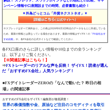
解説！ スプレッド、スワップポイントなどの他社との比較、キャ
ンペーン情報や口座開設までの時間、必要書類も紹介！
▼外為どっとコム「外貨ネクストネオ」▼
※スプレッドはすべて例外あり。この表は2026年8月3日時点のデータをもとに作成している
ため、最新の情報とは異なっている場合があります。最新の情報はザイFX！の
「FX会社おす
すめ比較」
や、各FX会社の公式サイトなどで確認してください
各FX口座のさらに詳しい情報や10位までの全ランキング
は、以下よりご覧ください。
【※関連記事はこちら！】
⇒
FXトレーダーのリアルな声を反映！ ザイFX！読者が選ん
だ「おすすめFX会社」人気ランキング！
■FXデイトレーダーZEROの「なんで動いた？ 昨日の相
場」の関連記事
おすすめのFX会社をザイFX！編集部が徹底調査！
世界の株価指数や金、原油など注目のコモディティを取引