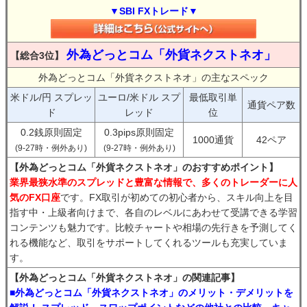
▼SBI FXトレード▼
外為どっとコム「外貨ネクストネオ」
【総合3位】
外為どっとコム「外貨ネクストネオ」の主なスペック
米ドル/円 スプレッ
ユーロ/米ドル スプ
最低取引単
通貨ペア数
ド
レッド
位
0.2銭原則固定
0.3pips原則固定
1000通貨
42ペア
(9-27時・例外あり)
(9-27時・例外あり)
【外為どっとコム「外貨ネクストネオ」のおすすめポイント】
業界最狭水準のスプレッドと豊富な情報で、多くのトレーダーに人
気のFX口座
です。FX取引が初めての初心者から、スキル向上を目
指す中・上級者向けまで、各自のレベルにあわせて受講できる学習
コンテンツも魅力です。比較チャートや相場の先行きを予測してく
れる機能など、取引をサポートしてくれるツールも充実していま
す。
【外為どっとコム「外貨ネクストネオ」の関連記事】
■外為どっとコム「外貨ネクストネオ」のメリット・デメリットを