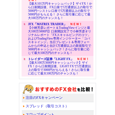
【最大101万円キャッシュバック】ザイFX！か
ら口座開設後、FX口座で5万通貨以上の取引で
5000円+シストレ口座で5万通貨以上の取引で
5000円がもらえる！ さらに取引量に応じて最
大100万円のチャンスも！
JFX「MATRIX TRADER」
ＮＥＷ！
【小林芳彦レポート＆TradingViewインジと最
大100万5000円】口座開設完了で小林芳彦オリ
ジナルレポート「FXスキャルピングのコツ」
およびTradingView専用インジケーター「コバ
スキャインジ」当日プレゼント＆専用フォー
ムからの申込と合計1万通貨以上の新規取引で
5000円キャッシュバック！さらに取引量に応
じて最大100万円のチャンスも！
トレイダーズ証券「LIGHT FX」
ＮＥＷ！
【最大100万3000円キャッシュバック】ザイ
FX！から口座開設後、LIGHT FXで5万通貨以
上の取引で3000円がもらえる！さらに取引量
に応じて最大100万円のチャンスも！
注目のFXキャンペーン
スプレッド（取引コスト）
スワップポイント