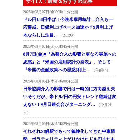
ザイFX！最新＆おすすめ記事
2026年08月07日(金)09時11分公開
ドル円158円半ば！今晩米雇用統計→介入も一
応警戒。日銀利上げペース加速か？9月利上げ
地ならしに注目。
（ZERO）
2026年08月07日(金)06時45分公開
8月7日(金)■『為替介入の影響と更なる実施への
思惑』と『米国の雇用統計の発表』、そして
『米国の金融政策への思惑(利上…
（羊飼い）
2026年08月06日(木)17時00分公開
日米協調介入の影響で円は一時的に方向感を失
いそうだが、米ドル/円の円安トレンド継続は変
えない！9月日銀会合がターニング…
（今井雅
人）
2026年08月06日(木)15時29分公開
それぞれの解釈でもって鎮静化してきた中東情
勢、ボラティリティ上がりかけたドル円またも