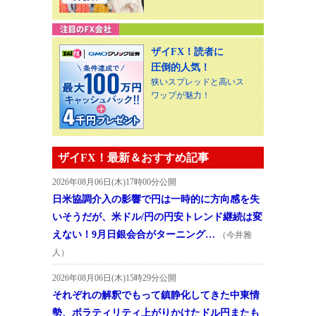
ザイFX！読者に
圧倒的人気！
狭いスプレッドと高いス
ワップが魅力！
ザイFX！最新＆おすすめ記事
2026年08月06日(木)17時00分公開
日米協調介入の影響で円は一時的に方向感を失
いそうだが、米ドル/円の円安トレンド継続は変
えない！9月日銀会合がターニング…
（今井雅
人）
2026年08月06日(木)15時29分公開
それぞれの解釈でもって鎮静化してきた中東情
勢、ボラティリティ上がりかけたドル円またも