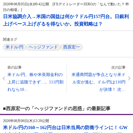
2026年08月05日(水)09:42公開 [FXデイトレーダーZEROの「なんで動いた？ 昨
日の相場」]
日米協調介入→米国の国益は何か？ドル円157円台。日銀利
上げペース上げざるを得ないか。投資戦略は？
関連タグ
米ドル/円
ヘッジファンド
西原宏一
前の記事
次の記事
米ドル/円、株や米長期金利の
米通商問題が争点となり米ド
上昇に追随できず…。111円割
ル安が進む。ドル/円は110円
れなら10…
が決壊！ 次…
■西原宏一の「ヘッジファンドの思惑」の最新記事
2026年08月06日(木)13:20公開
米ドル/円の160～162円台は日米当局の防衛ラインに！ GW