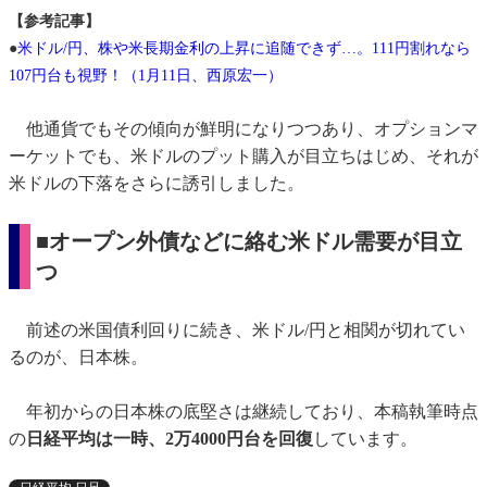
【参考記事】
●
米ドル/円、株や米長期金利の上昇に追随できず…。111円割れなら
107円台も視野！（1月11日、西原宏一）
他通貨でもその傾向が鮮明になりつつあり、オプションマ
ーケットでも、米ドルのプット購入が目立ちはじめ、それが
米ドルの下落をさらに誘引しました。
■オープン外債などに絡む米ドル需要が目立
つ
前述の米国債利回りに続き、米ドル/円と相関が切れてい
るのが、日本株。
年初からの日本株の底堅さは継続しており、本稿執筆時点
の
日経平均は一時、2万4000円台を回復
しています。