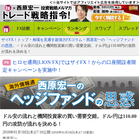
FX比較
キャンペーン
ランキング
スワップ
スプレッド
ザイFX！トップ
>
相場を見通す超強力FXコラム
>
西原宏一の「ヘッジファンド
の思惑」
> ドル安の流れと機関投資家の買い需要交錯。ドル/円は110.00円の攻防
が流れを決める！
ヒロセ通商[LION FX]ではザイFX！からの口座開設者限
定キャンペーンを実施中！
ドル安の流れと機関投資家の買い需要交錯。
ドル/円は110.00
円の攻防が流れを決める！
2018年01月18日(木)17:16公開
[2018年01月18日(木)17:16更新]
西原宏一