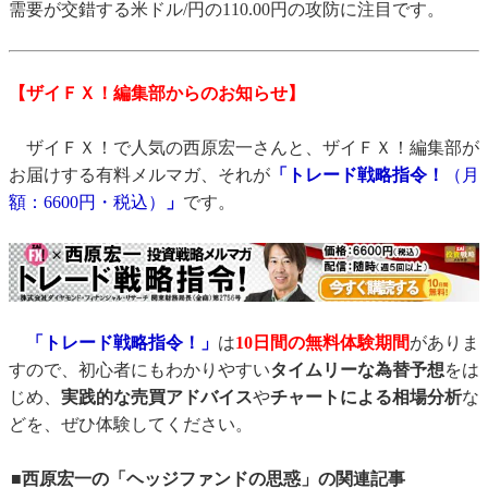
需要が交錯する米ドル/円の110.00円の攻防に注目です。
【ザイＦＸ！編集部からのお知らせ】
ザイＦＸ！で人気の西原宏一さんと、ザイＦＸ！編集部が
お届けする有料メルマガ、それが
「トレード戦略指令！
（月
額：6600円・税込）
」
です。
「トレード戦略指令！」
は
10日間の無料体験期間
がありま
すので、初心者にもわかりやすい
タイムリーな為替予想
をは
じめ、
実践的な売買アドバイス
や
チャートによる相場分析
な
どを、ぜひ体験してください。
■西原宏一の「ヘッジファンドの思惑」の関連記事