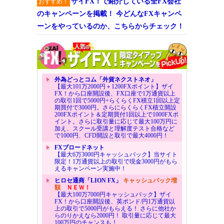
ザイFX！で紹介している全FX会社
おすすめ！
のキャンペーンを掲載！ 今どんなFXキャンペ
ーンをやっているのか、こちらからチェック！
外為どっとコム「外貨ネクストネオ」
【最大101万2000円＋1200FXポイント】ザイ
FX！から口座開設後、FX口座で1万通貨以上
の取引1回で5000円+らくらくFX積立1回以上定
期買付で3000円。さらにらくらくFX積立開設
200FXポイント＆定期買付1回以上で1000FXポ
イント。さらに取引量に応じて最大100万円に
加え、スクール受講と理解度テスト合格など
で1000円、CFD開設と取引で最大4000円！
FXブロードネット
【最大6万3000円キャッシュバック】当サイト
限定！1万通貨以上の取引で現金3000円がもら
えるキャンペーン実施中！
ヒロセ通商「LION FX」
キャッシュバック増
額
ＮＥＷ！
【最大100万7000円キャッシュバック】ザイ
FX！から口座開設後、英ポンド/円1万通貨以
上の取引で5000円がもらえる！ さらに他社か
らのりかえなら2000円！ 取引量に応じて最大
100万円のチャンスも！