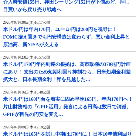
介入時安値155円、神田シーリング152円が下値めど、押し
目買いから戻り売り戦略へ
2026年07月30日(木)16:17公開
米ドル/円は年内170円、ユーロ/円は200円を視野に！
FOMC据え置きでも円安構造は変わらず、悪い金利上昇と
原油高、新NISAが支える
2026年07月23日(木)16:57公開
米ドル/円170円年内到達の根拠は、高市政権の370兆円計画
にあり！ 支出のため短期利回り抑制なら、日米短期金利差
拡大と、日本長期金利上昇を見越した…
2026年07月16日(木)15:48公開
米ドル/円は160円台を着実に固め早晩165円、年内170円へ！
片山財務相の「GPIF活用」発言による円高は数日で消滅。
GPIFが目先の円安を変え…
2026年07月09日(木)12:19公開
米ドル/円は165円を試し中期は170円に！ 日本10年債利回り