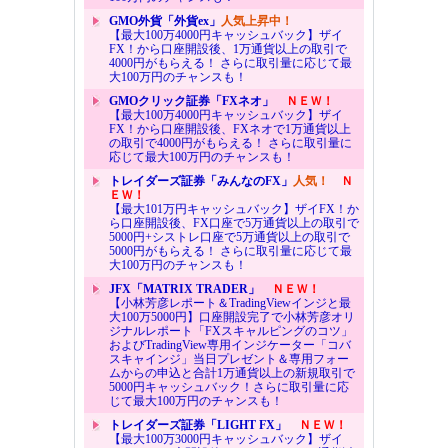
GMO外貨「外貨ex」
人気上昇中！
【最大100万4000円キャッシュバック】ザイ
FX！から口座開設後、1万通貨以上の取引で
4000円がもらえる！ さらに取引量に応じて最
大100万円のチャンスも！
GMOクリック証券「FXネオ」
ＮＥＷ！
【最大100万4000円キャッシュバック】ザイ
FX！から口座開設後、FXネオで1万通貨以上
の取引で4000円がもらえる！ さらに取引量に
応じて最大100万円のチャンスも！
トレイダーズ証券「みんなのFX」
人気！
Ｎ
ＥＷ！
【最大101万円キャッシュバック】ザイFX！か
ら口座開設後、FX口座で5万通貨以上の取引で
5000円+シストレ口座で5万通貨以上の取引で
5000円がもらえる！ さらに取引量に応じて最
大100万円のチャンスも！
JFX「MATRIX TRADER」
ＮＥＷ！
【小林芳彦レポート＆TradingViewインジと最
大100万5000円】口座開設完了で小林芳彦オリ
ジナルレポート「FXスキャルピングのコツ」
およびTradingView専用インジケーター「コバ
スキャインジ」当日プレゼント＆専用フォー
ムからの申込と合計1万通貨以上の新規取引で
5000円キャッシュバック！さらに取引量に応
じて最大100万円のチャンスも！
トレイダーズ証券「LIGHT FX」
ＮＥＷ！
【最大100万3000円キャッシュバック】ザイ