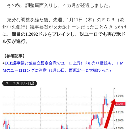
その後、調整局面入りし、４カ月が経過しました。
充分な調整を経た後、先週、1月11日（木）のＥＣＢ（欧
州中央銀行）議事要旨がタカ派トーンだったことをきっかけ
に、
節目の1.2092ドルをブレイクし、対ユーロでも再び米ド
ル安が進行
。
【参考記事】
●
ECB議事録と独連立暫定合意でユーロ上昇! ドル売り継続も、ＩＭ
Ｍのユーロロングに注意（1月15日、西原宏一＆大橋ひろこ）
ユーロ/米ドル 日足