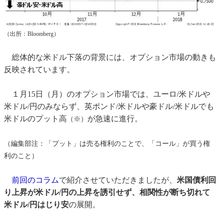
（出所：Bloomberg）
総体的な米ドル下落の背景には、オプション市場の動きも
反映されています。
１月15日（月）のオプション市場では、ユーロ/米ドルや
米ドル/円のみならず、英ポンド/米ドルや豪ドル/米ドルでも
米ドルのプット高
が急速に進行。
（※）
（編集部注：「プット」は売る権利のことで、「コール」が買う権
利のこと）
前回のコラム
で紹介させていただきましたが、
米国債利回
り上昇が米ドル/円の上昇を誘引せず、相関性が断ち切れて
米ドル/円はじり安
の展開。