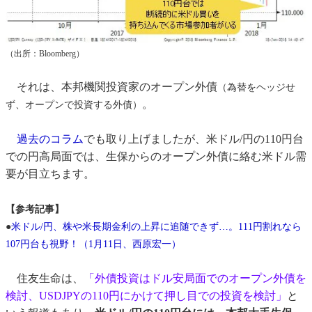
（出所：Bloomberg）
それは、本邦機関投資家のオープン外債
（為替をヘッジせ
。
ず、オープンで投資する外債）
過去のコラム
でも取り上げましたが、米ドル/円の110円台
での円高局面では、生保からのオープン外債に絡む米ドル需
要が目立ちます。
【参考記事】
●
米ドル/円、株や米長期金利の上昇に追随できず…。111円割れなら
107円台も視野！（1月11日、西原宏一）
住友生命は、
「外債投資はドル安局面でのオープン外債を
検討、USDJPYの110円にかけて押し目での投資を検討」
と