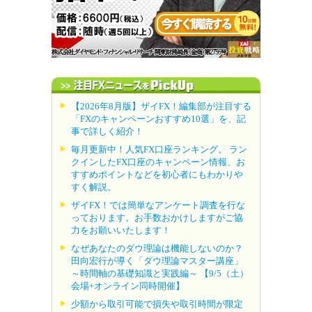
【2026年8月版】ザイFX！編集部が注目する
「FXのキャンペーンおすすめ10選」を、記
事で詳しく紹介！
毎月更新中！人気FX口座ランキング。 ラン
クインしたFX口座のキャンペーン情報、お
すすめポイントなどを初心者にもわかりや
すく解説。
ザイFX！では簡単なアンケート調査を行な
っております。お手数おかけしますがご協
力をお願いいたします！
なぜあなたのダウ理論は機能しないのか？
田向宏行が導く「ダウ理論マスター講座」
～時間軸の基礎知識と実践編～ 【9/5（土）
会場+オンライン同時開催】
少額から取引可能で損失や取引時間が限定