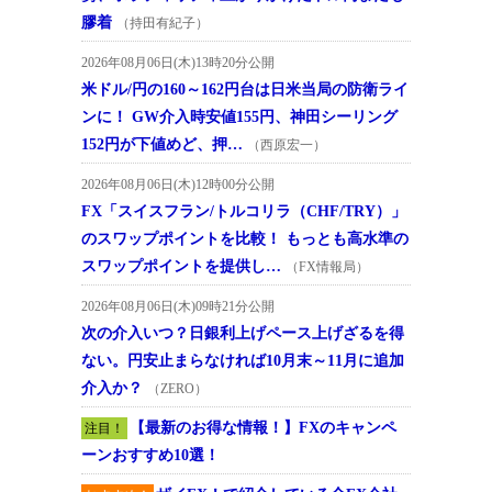
膠着
（持田有紀子）
2026年08月06日(木)13時20分公開
米ドル/円の160～162円台は日米当局の防衛ライ
ンに！ GW介入時安値155円、神田シーリング
152円が下値めど、押…
（西原宏一）
2026年08月06日(木)12時00分公開
FX「スイスフラン/トルコリラ（CHF/TRY）」
のスワップポイントを比較！ もっとも高水準の
スワップポイントを提供し…
（FX情報局）
2026年08月06日(木)09時21分公開
次の介入いつ？日銀利上げペース上げざるを得
ない。円安止まらなければ10月末～11月に追加
介入か？
（ZERO）
【最新のお得な情報！】FXのキャンペ
注目！
ーンおすすめ10選！