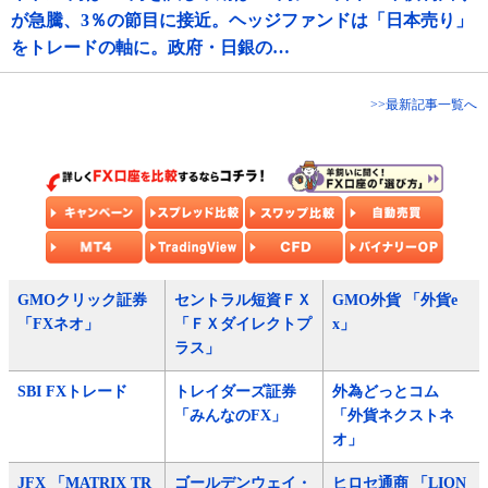
が急騰、3％の節目に接近。ヘッジファンドは「日本売り」
をトレードの軸に。政府・日銀の…
>>最新記事一覧へ
GMOクリック証券
セントラル短資ＦＸ
GMO外貨 「外貨e
「FXネオ」
「ＦＸダイレクトプ
x」
ラス」
SBI FXトレード
トレイダーズ証券
外為どっとコム
「みんなのFX」
「外貨ネクストネ
オ」
JFX 「MATRIX TR
ゴールデンウェイ・
ヒロセ通商 「LION