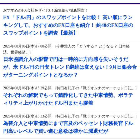
おすすめのFX会社をザイFX！編集部が徹底調査！
FX「ドル/円」のスワップポイントを比較！ 高い順にラン
キングして、おすすめのFX口座も紹介！ 約40のFX口座の
スワップポイントを調査【最新】
2026年08月06日(木)17:00公開 [今井雅人の「どうする？ どうなる？ 日本経
済、世界経済」]
日米協調介入の影響で円は一時的に方向感を失いそうだ
が、米ドル/円の円安トレンド継続は変えない！9月日銀会合
がターニングポイントとなるか？
2026年08月06日(木)15:29公開 [持田有紀子の「戦うオンナのマーケット日記」]
それぞれの解釈でもって鎮静化してきた中東情勢、ボラテ
ィリティ上がりかけたドル円またも膠着
2026年08月05日(水)13:33公開 [持田有紀子の「戦うオンナのマーケット日記」]
為替介入と中東情勢にまで言及のベッセント財務長官ドル
円高いレベルで買い進む意欲は確かに減退だが