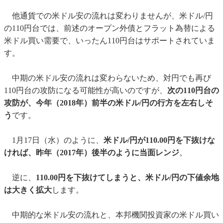
他通貨での米ドル安の流れは変わりませんが、米ドル/円
の110円台では、前述のオープン外債とフラット為替による
米ドル買い需要で、いったん110円台はサポートされていま
す。
中期の米ドル安の流れは変わらないため、対円でも再び
110円台の攻防になる可能性が高いのですが、
次の110円台の
攻防が、今年（2018年）前半の米ドル/円の行方を左右しそ
う
です。
1月17日（水）のように、
米ドル/円が110.00円を下抜けな
ければ、昨年（2017年）後半のように当面レンジ
。
逆に、
110.00円を下抜けてしまうと、米ドル/円の下値余地
は大きく拡大
します。
中期的な米ドル安の流れと、本邦機関投資家の米ドル買い