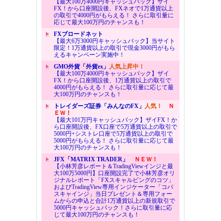
【最大100万4000円キャッシュバック】ザイ
FX！から口座開設後、FXネオで1万通貨以上
の取引で4000円がもらえる！ さらに取引量に
応じて最大100万円のチャンスも！
FXブロードネット
【最大6万3000円キャッシュバック】当サイト
限定！1万通貨以上の取引で現金3000円がもら
えるキャンペーン実施中！
GMO外貨「外貨ex」
人気上昇中！
【最大100万4000円キャッシュバック】ザイ
FX！から口座開設後、1万通貨以上の取引で
4000円がもらえる！ さらに取引量に応じて最
大100万円のチャンスも！
トレイダーズ証券「みんなのFX」
人気！
Ｎ
ＥＷ！
【最大101万円キャッシュバック】ザイFX！か
ら口座開設後、FX口座で5万通貨以上の取引で
5000円+シストレ口座で5万通貨以上の取引で
5000円がもらえる！ さらに取引量に応じて最
大100万円のチャンスも！
JFX「MATRIX TRADER」
ＮＥＷ！
【小林芳彦レポート＆TradingViewインジと最
大100万5000円】口座開設完了で小林芳彦オリ
ジナルレポート「FXスキャルピングのコツ」
およびTradingView専用インジケーター「コバ
スキャインジ」当日プレゼント＆専用フォー
ムからの申込と合計1万通貨以上の新規取引で
5000円キャッシュバック！さらに取引量に応
じて最大100万円のチャンスも！