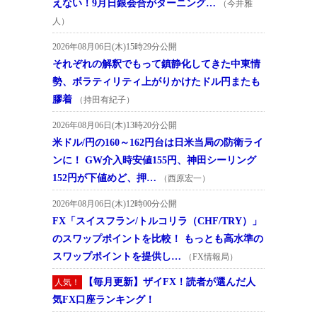
えない！9月日銀会合がターニング…
（今井雅
人）
2026年08月06日(木)15時29分公開
それぞれの解釈でもって鎮静化してきた中東情
勢、ボラティリティ上がりかけたドル円またも
膠着
（持田有紀子）
2026年08月06日(木)13時20分公開
米ドル/円の160～162円台は日米当局の防衛ライ
ンに！ GW介入時安値155円、神田シーリング
152円が下値めど、押…
（西原宏一）
2026年08月06日(木)12時00分公開
FX「スイスフラン/トルコリラ（CHF/TRY）」
のスワップポイントを比較！ もっとも高水準の
スワップポイントを提供し…
（FX情報局）
【毎月更新】ザイFX！読者が選んだ人
人気！
気FX口座ランキング！