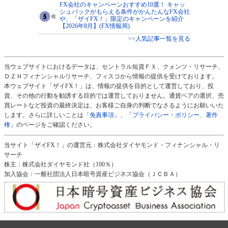
FX会社のキャンペーンおすすめ10選！ キャッ
シュバックがもらえる条件がかんたんなFX会社
や、「ザイFX！」限定のキャンペーンを紹介
【2026年8月】(FX情報局)
>>人気記事一覧を見る
当ウェブサイトにおけるデータは、セントラル短資ＦＸ、クォンツ・リサーチ、
ＤＺＨフィナンシャルリサーチ、フィスコから情報の提供を受けております。
本ウェブサイト「ザイFX！」は、情報の提供を目的として運営しており、投
資、その他の行動を勧誘する目的では運営しておりません。通貨ペアの選択、売
買レートなど投資の最終決定は、お客様ご自身の判断でなさるようにお願いいた
します。さらに詳しいことは
「免責事項」
、
「プライバシー・ポリシー、著作
権」
のページをご確認ください。
当サイト「ザイFX！」の運営元：株式会社ダイヤモンド・フィナンシャル・リ
サーチ
株主：株式会社ダイヤモンド社（100％）
加入協会：一般社団法人日本暗号資産ビジネス協会（ＪＣＢＡ）