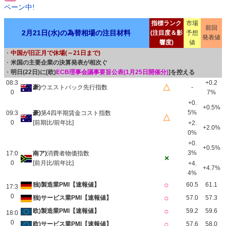
ペーン中!
指標ランク
市場
前回
2月21日(水)の為替相場の注目材料
(注目度＆影
予想
発表値
響度)
値
・
中国が旧正月で休場(～21日まで)
・
米国の主要企業の決算発表が相次ぐ
・
明日(22日)に[欧)
ECB理事会議事要旨公表(1月25日開催分)
]を控える
08:3
+0.2
△
豪)
ウエストパック先行指数
-
0
7%
+0.
+0.5%
5%
09:3
豪)
第4四半期賃金コスト指数
△
0
[前期比/前年比]
+2.
+2.0%
0%
+0.
+0.5%
3%
17:0
南ア)
消費者物価指数
×
0
[前月比/前年比]
+4.
+4.7%
4%
○
独)製造業PMI【速報値】
60.5
61.1
17:3
0
○
独)サービス業PMI【速報値】
57.0
57.3
○
欧)製造業PMI【速報値】
59.2
59.6
18:0
0
○
欧)サービス業PMI【速報値】
57.6
58.0