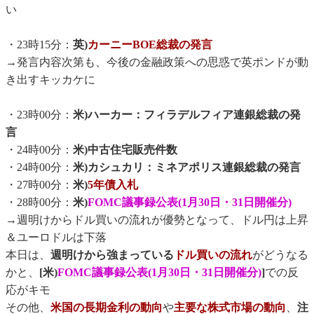
い
・23時15分：
英)
カーニーBOE総裁の発言
→発言内容次第も、今後の金融政策への思惑で英ポンドが動
き出すキッカケに
・23時00分：
米)ハーカー：フィラデルフィア連銀総裁の発
言
・24時00分：
米)中古住宅販売件数
・24時00分：
米)カシュカリ：ミネアポリス連銀総裁の発言
・27時00分：
米)
5年債入札
・28時00分：
米)
FOMC議事録公表(1月30日・31日開催分)
→週明けからドル買いの流れが優勢となって、ドル円は上昇
＆ユーロドルは下落
本日は、
週明けから強まっている
ドル買いの流れ
がどうなる
かと、
[米)
FOMC議事録公表(1月30日・31日開催分)
]
での反
応がキモ
その他、
米国の長期金利の動向
や
主要な株式市場の動向
、
注