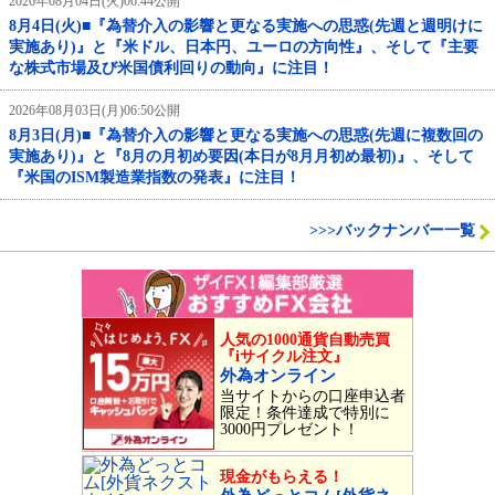
2026年08月04日(火)06:44公開
8月4日(火)■『為替介入の影響と更なる実施への思惑(先週と週明けに
実施あり)』と『米ドル、日本円、ユーロの方向性』、そして『主要
な株式市場及び米国債利回りの動向』に注目！
2026年08月03日(月)06:50公開
8月3日(月)■『為替介入の影響と更なる実施への思惑(先週に複数回の
実施あり)』と『8月の月初め要因(本日が8月月初め最初)』、そして
『米国のISM製造業指数の発表』に注目！
>>>バックナンバー一覧
人気の1000通貨自動売買
『iサイクル注文』
外為オンライン
当サイトからの口座申込者
限定！条件達成で特別に
3000円プレゼント！
現金がもらえる！