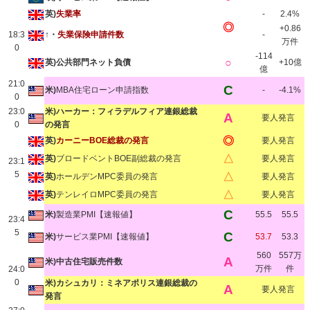
英)
失業率
-
2.4%
◎
+0.86
18:3
↑・
失業保険申請件数
-
万件
0
-114
○
英)公共部門ネット負債
+10億
億
21:0
C
米)
MBA住宅ローン申請指数
-
-4.1%
0
23:0
米)ハーカー：フィラデルフィア連銀総裁
A
要人発言
0
の発言
◎
英)
カーニーBOE総裁の発言
要人発言
△
英)
ブロードベントBOE副総裁の発言
要人発言
23:1
5
△
英)
ホールデンMPC委員の発言
要人発言
△
英)
テンレイロMPC委員の発言
要人発言
C
米)
製造業PMI【速報値】
55.5
55.5
23:4
5
C
米)
サービス業PMI【速報値】
53.7
53.3
560
557万
A
米)中古住宅販売件数
万件
件
24:0
0
米)カシュカリ：ミネアポリス連銀総裁の
A
要人発言
発言