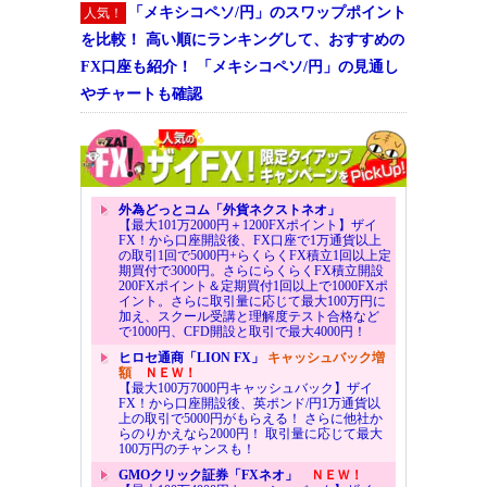
「メキシコペソ/円」のスワップポイント
人気！
を比較！ 高い順にランキングして、おすすめの
FX口座も紹介！ 「メキシコペソ/円」の見通し
やチャートも確認
外為どっとコム「外貨ネクストネオ」
【最大101万2000円＋1200FXポイント】ザイ
FX！から口座開設後、FX口座で1万通貨以上
の取引1回で5000円+らくらくFX積立1回以上定
期買付で3000円。さらにらくらくFX積立開設
200FXポイント＆定期買付1回以上で1000FXポ
イント。さらに取引量に応じて最大100万円に
加え、スクール受講と理解度テスト合格など
で1000円、CFD開設と取引で最大4000円！
ヒロセ通商「LION FX」
キャッシュバック増
額
ＮＥＷ！
【最大100万7000円キャッシュバック】ザイ
FX！から口座開設後、英ポンド/円1万通貨以
上の取引で5000円がもらえる！ さらに他社か
らのりかえなら2000円！ 取引量に応じて最大
100万円のチャンスも！
GMOクリック証券「FXネオ」
ＮＥＷ！