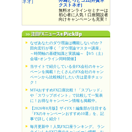
外為どっとコム[外貨ネ
クストネオ]
無料オンラインセミナーは
初心者に人気！口座開設者
向けキャンペーンも充実！
なぜあなたのダウ理論は機能しないのか？
田向宏行が導く「ダウ理論マスター講座」
～時間軸の基礎知識と実践編～ 【9/5（土）
会場+オンライン同時開催】
当サイトで紹介している全FX会社のキャン
ペーンを掲載！たくさんのFX会社のキャン
ペーンから比較検討したい方は是非チェッ
ク！
MT4おすすめFX口座比較！「スプレッド」
や「スワップポイント」で比較して一覧表
に！お得なキャンペーン情報も掲載中。
【2026年8月版】ザイFX！編集部が注目する
「FXのキャンペーンおすすめ10選」を、記
事で詳しく紹介！
毎月更新中！人気FX口座ランキング。 ラン
クインしたFX口座のキャンペーン情報、お