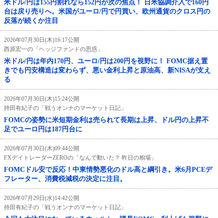
米ドル/円は155円割れなら152円が次の焦点！ 日米協調介入で160円
台は戻り売りへ。米国がユーロ/円で円買い、欧州通貨のクロス円の
反落が続くか注目
2026年07月30日(木)16:17公開
西原宏一の「ヘッジファンドの思惑」
米ドル/円は年内170円、ユーロ/円は200円を視野に！ FOMC据え置
きでも円安構造は変わらず、悪い金利上昇と原油高、新NISAが支え
る
2026年07月30日(木)15:24公開
持田有紀子の「戦うオンナのマーケット日記」
FOMCの姿勢に米短期金利は売られて長期は上昇、ドル円の上昇不
足でユーロ円は187円台に
2026年07月30日(木)09:44公開
FXデイトレーダーZEROの「なんで動いた？ 昨日の相場」
FOMCドル安で反応！中東情勢悪化のドル高と綱引き。米6月PCEデ
フレーター、消費税減税の決定に注目。
2026年07月29日(水)14:42公開
持田有紀子の「戦うオンナのマーケット日記」