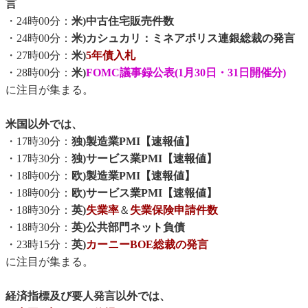
言
・24時00分：
米)中古住宅販売件数
・24時00分：
米)カシュカリ：ミネアポリス連銀総裁の発言
・27時00分：
米)
5年債入札
・28時00分：
米)
FOMC議事録公表(1月30日・31日開催分)
に注目が集まる。
米国以外では、
・17時30分：
独)製造業PMI【速報値】
・17時30分：
独)サービス業PMI【速報値】
・18時00分：
欧)製造業PMI【速報値】
・18時00分：
欧)サービス業PMI【速報値】
・18時30分：
英)
失業率
＆
失業保険申請件数
・18時30分：
英)公共部門ネット負債
・23時15分：
英)
カーニーBOE総裁の発言
に注目が集まる。
経済指標及び要人発言以外では、