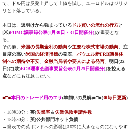
て、ドル円は反発上昇して上値を試し、ユーロドルはジリジ
リと下落している。
本日は、
週明けから強まっている
ドル買いの流れの行方
と
[米)
FOMC議事録公表(1月30日・31日開催分)
]
が重要とな
る。
その他、
米国の長期金利の動向
や
主要な株式市場の動向
、
注
目度の高い
米国の経済指標
の発表
、
パウエル新FRB議長体
制への期待や不安
、
金融当局者や要人による発言
、
明日(22
日)に[欧)
ECB理事会議事要旨公表(1月25日開催分)
]を控える
点
などにも注意したい。
■□■
本日のトレード用のエサ
(羊飼いの見解)■□■(
※毎日更新
)
・18時30分：
英)
失業率
＆
失業保険申請件数
・18時30分：
英)公共部門ネット負債
→発表での英ポンドへの影響は非常に大きなものになりやす