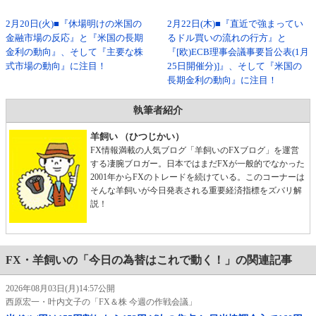
2月20日(火)■『休場明けの米国の
2月22日(木)■『直近で強まってい
金融市場の反応』と『米国の長期
るドル買いの流れの行方』と
金利の動向』、そして『主要な株
『[欧)ECB理事会議事要旨公表(1月
式市場の動向』に注目！
25日開催分)]』、そして『米国の
長期金利の動向』に注目！
執筆者紹介
羊飼い （ひつじかい）
FX情報満載の人気ブログ「羊飼いのFXブログ」を運営
する凄腕ブロガー。日本ではまだFXが一般的でなかった
2001年からFXのトレードを続けている。このコーナーは
そんな羊飼いが今日発表される重要経済指標をズバリ解
説！
FX・羊飼いの「今日の為替はこれで動く！」の関連記事
2026年08月03日(月)14:57公開
西原宏一・叶内文子の「FX＆株 今週の作戦会議」