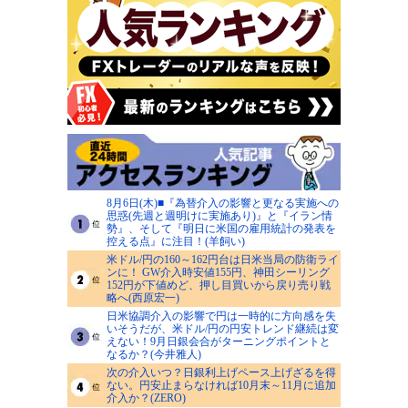
8月6日(木)■『為替介入の影響と更なる実施への
思惑(先週と週明けに実施あり)』と『イラン情
勢』、そして『明日に米国の雇用統計の発表を
控える点』に注目！(羊飼い)
米ドル/円の160～162円台は日米当局の防衛ライ
ンに！ GW介入時安値155円、神田シーリング
152円が下値めど、押し目買いから戻り売り戦
略へ(西原宏一)
日米協調介入の影響で円は一時的に方向感を失
いそうだが、米ドル/円の円安トレンド継続は変
えない！9月日銀会合がターニングポイントと
なるか？(今井雅人)
次の介入いつ？日銀利上げペース上げざるを得
ない。円安止まらなければ10月末～11月に追加
介入か？(ZERO)