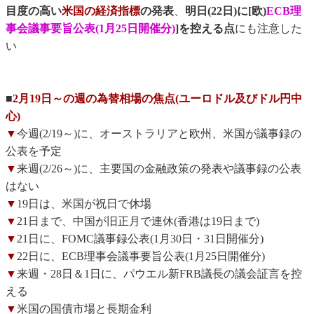
目度の高い
米国の経済指標
の発表
、
明日(22日)に[欧)
ECB理
事会議事要旨公表(1月25日開催分)
]を控える点
にも注意した
い
■
2月19日～の週の為替相場の焦点(ユーロドル及びドル円中
心)
▼
今週(2/19～)に、オーストラリアと欧州、米国が議事録の
公表を予定
▼
来週(2/26～)に、主要国の金融政策の発表や議事録の公表
はない
▼
19日は、米国が祝日で休場
▼
21日まで、中国が旧正月で連休(香港は19日まで)
▼
21日に、FOMC議事録公表(1月30日・31日開催分)
▼
22日に、ECB理事会議事要旨公表(1月25日開催分)
▼
来週・28日＆1日に、パウエル新FRB議長の議会証言を控
える
▼
米国の国債市場と長期金利