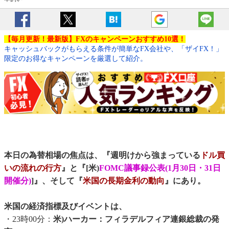
【毎月更新！最新版】FXのキャンペーンおすすめ10選！
キャッシュバックがもらえる条件が簡単なFX会社や、「ザイFX！」
限定のお得なキャンペーンを厳選して紹介。
本日の為替相場の焦点は、『週明けから強まっている
ドル買
いの流れの行方
』と『[米)
FOMC議事録公表(1月30日・31日
開催分)
]』、そして『
米国の長期金利の動向
』にあり。
米国の経済指標及びイベントは、
・23時00分：
米)ハーカー：フィラデルフィア連銀総裁の発