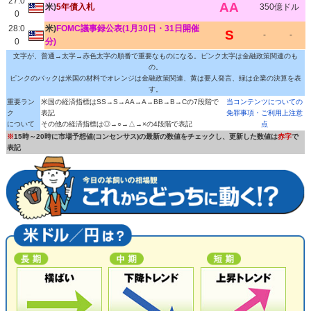
27:0
AA
米)
5年債入札
350億ドル
0
28:0
米)
FOMC議事録公表(1月30日・31日開催
S
-
-
0
分)
文字が、普通→太字→赤色太字の順番で重要なものになる。ピンク太字は金融政策関連のも
の。
ピンクのバックは米国の材料でオレンジは金融政策関連、黄は要人発言、緑は企業の決算を表
す。
重要ラン
米国の経済指標はSS→S→AA→A→BB→B→Cの7段階で
当コンテンツについての
ク
表記
免罪事項・ご利用上注意
について
その他の経済指標は◎→○→△→×の4段階で表記
点
※
15時～20時に市場予想値(コンセンサス)の最新の数値をチェックし、更新した数値は
赤字
で
表記