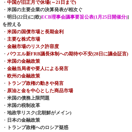
・
中国が旧正月で休場(～21日まで)
・
米国の主要企業の決算発表が相次ぐ
・
明日(22日)に[欧)
ECB理事会議事要旨公表(1月25日開催分)
]
を控える
・
米国の国債市場と長期金利
・
主要な株式市場
・
金融市場のリスク許容度
・
パウエル新FRB議長体制への期待や不安(28日に議会証言)
・
米国の金融政策
・
金融当局者や要人による発言
・
欧州の金融政策
・
トランプ政権の動きや発言
・
原油と金を中心とした商品市場
・
米国の債務上限問題
・
米国の税制改革
・
地政学リスク(北朝鮮がメイン)
・
日本の金融政策
・
トランプ政権へのロシア疑惑