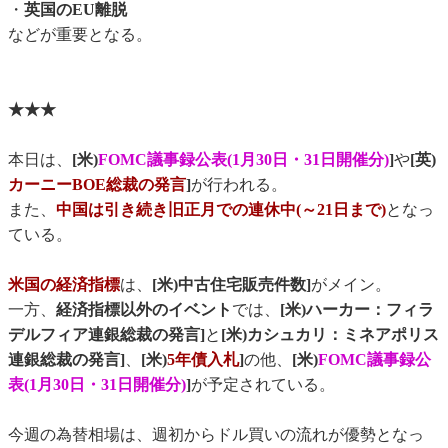
・
英国のEU離脱
などが重要となる。
★★★
本日は、
[米)
FOMC議事録公表(1月30日・31日開催分)
]
や
[英)
カーニーBOE総裁の発言
]
が行われる。
また、
中国は引き続き旧正月での連休中(～21日まで)
となっ
ている。
米国の経済指標
は、
[米)中古住宅販売件数]
がメイン。
一方、
経済指標以外のイベント
では、
[米)ハーカー：フィラ
デルフィア連銀総裁の発言]
と
[米)カシュカリ：ミネアポリス
連銀総裁の発言]
、
[米)
5年債入札
]
の他、
[米)
FOMC議事録公
表(1月30日・31日開催分)
]
が予定されている。
今週の為替相場は、週初からドル買いの流れが優勢となっ