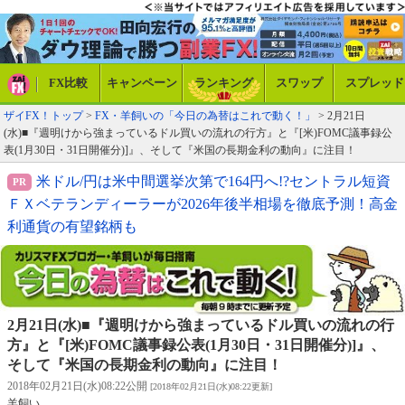
FX比較
キャンペーン
ランキング
スワップ
スプレッド
ザイFX！トップ
>
FX・羊飼いの「今日の為替はこれで動く！」
> 2月21日
(水)■『週明けから強まっているドル買いの流れの行方』と『[米)FOMC議事録公
表(1月30日・31日開催分)]』、そして『米国の長期金利の動向』に注目！
米ドル/円は米中間選挙次第で164円へ!?セントラル短資
ＦＸベテランディーラーが2026年後半相場を徹底予測！高金
利通貨の有望銘柄も
2月21日(水)■『週明けから強まっているドル買いの流れの行
方』と『[米)FOMC議事録公表(1月30日・31日開催分)]』、
そして『米国の長期金利の動向』に注目！
2018年02月21日(水)08:22公開
[2018年02月21日(水)08:22更新]
羊飼い