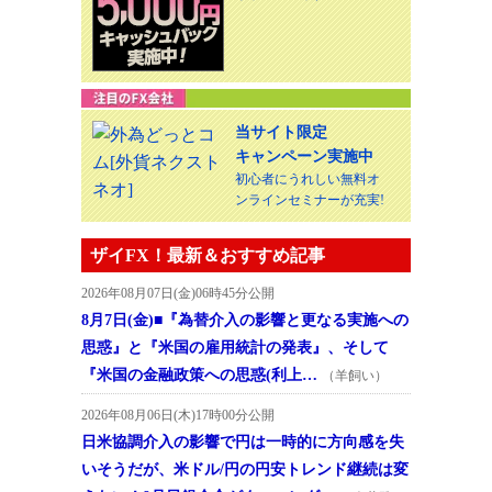
当サイト限定
キャンペーン実施中
初心者にうれしい無料オ
ンラインセミナーが充実!
ザイFX！最新＆おすすめ記事
2026年08月07日(金)06時45分公開
8月7日(金)■『為替介入の影響と更なる実施への
思惑』と『米国の雇用統計の発表』、そして
『米国の金融政策への思惑(利上…
（羊飼い）
2026年08月06日(木)17時00分公開
日米協調介入の影響で円は一時的に方向感を失
いそうだが、米ドル/円の円安トレンド継続は変