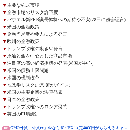
▼
主要な株式市場
▼
金融市場のリスク許容度
▼
パウエル新FRB議長体制への期待や不安(28日に議会証言)
▼
米国の金融政策
▼
金融当局者や要人による発言
▼
欧州の金融政策
▼
トランプ政権の動きや発言
▼
原油と金を中心とした商品市場
▼
注目度の高い経済指標の発表(米国が中心)
▼
米国の債務上限問題
▼
米国の税制改革
▼
地政学リスク(北朝鮮がメイン)
▼
米国の主要企業の決算発表
▼
日本の金融政策
▼
トランプ政権へのロシア疑惑
▼
英国のEU離脱
GMO外貨「外貨ex」今ならザイFX!限定4000円がもらえるキャン