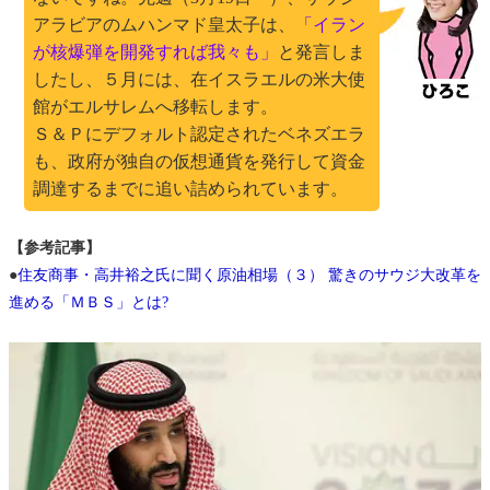
アラビアのムハンマド皇太子は、
「イラン
が核爆弾を開発すれば我々も」
と発言しま
したし、５月には、在イスラエルの米大使
館がエルサレムへ移転します。
Ｓ＆Ｐにデフォルト認定されたベネズエラ
も、政府が独自の仮想通貨を発行して資金
調達するまでに追い詰められています。
【参考記事】
●
住友商事・高井裕之氏に聞く原油相場（３） 驚きのサウジ大改革を
進める「ＭＢＳ」とは?