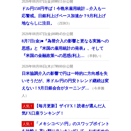
2026年08月07日(金)09時11分公開
ドル円158円半ば！今晩米雇用統計→介入も一
応警戒。日銀利上げペース加速か？9月利上げ
地ならしに注目。
（ZERO）
2026年08月07日(金)06時45分公開
8月7日(金)■『為替介入の影響と更なる実施への
思惑』と『米国の雇用統計の発表』、そして
『米国の金融政策への思惑(利上…
（羊飼い）
2026年08月06日(木)17時00分公開
日米協調介入の影響で円は一時的に方向感を失
いそうだが、米ドル/円の円安トレンド継続は変
えない！9月日銀会合がターニング…
（今井雅
人）
【毎月更新】ザイFX！読者が選んだ人
人気！
気FX口座ランキング！
「メキシコペソ/円」のスワップポイント
人気！