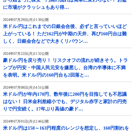
に市場がクラッシュもあり得…
2024年07月29日(月)11:30公開
米ドル/円はこれまでの日銀会合後、必ずと言っていいほど
上がっている！ ただ162円が中期の天井、再び160円台は難
しく、日銀会合などで大きくリバウン…
2024年07月22日(月)11:32公開
豪ドル/円を戻り売り！ リスクオフの流れが続きそう。トラ
ンプが円安・中国人民元安を嫌悪し、台湾の半導体に不満
を表明。米ドル/円の160円台も2回落と…
2024年07月08日(月)14:51公開
米ドル/円が年内170円、数年後に200円を目指しても不思議
はない！ 日米金利差縮小でも、デジタル赤字と家計の円売
りで円安続く。17年ぶり高値の豪ド…
2024年07月01日(月)12:46公開
米ドル/円は158～163円程度のレンジを想定し、160円割れを