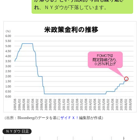
れ
、ＮＹダウが下落しています。
（出所：Bloombergのデータを基に
ザイＦＸ！
編集部が作成）
ＮＹダウ 日足