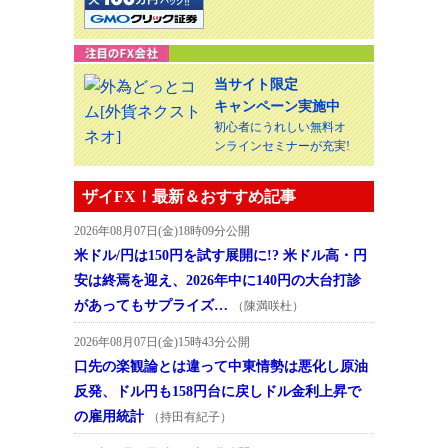
当サイト限定
キャンペーン実施中
初心者にうれしい無料オ
ンラインセミナーが充実!
ザイFX！最新＆おすすめ記事
2026年08月07日(金)18時09分公開
米ドル/円は150円を試す展開に!? 米ドル高・円
安は終焉を迎え、2026年中に140円の大台打診
があってもサプライズ…
（陳満咲杜）
2026年08月07日(金)15時43分公開
口先の楽観論とは違って中東情勢は悪化し原油
反発、ドル円も158円台に戻しドル金利上昇で
の雇用統計
（持田有紀子）