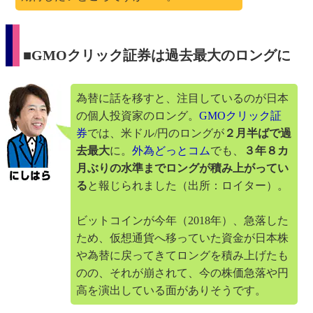
■GMOクリック証券は過去最大のロングに
為替に話を移すと、注目しているのが日本
の個人投資家のロング。
GMOクリック証
券
では、米ドル/円のロングが
２月半ばで過
去最大
に。
外為どっとコム
でも、
３年８カ
月ぶりの水準までロングが積み上がってい
る
と報じられました（出所：ロイター）。
ビットコインが今年（2018年）、急落した
ため、仮想通貨へ移っていた資金が日本株
や為替に戻ってきてロングを積み上げたも
のの、それが崩されて、今の株価急落や円
高を演出している面がありそうです。