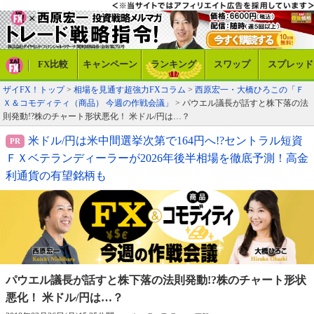
FX比較
キャンペーン
ランキング
スワップ
スプレッド
ザイFX！トップ
>
相場を見通す超強力FXコラム
>
西原宏一・大橋ひろこの「Ｆ
Ｘ＆コモディティ（商品） 今週の作戦会議」
> パウエル議長が話すと株下落の法
則発動!?株のチャート形状悪化！ 米ドル/円は…？
米ドル/円は米中間選挙次第で164円へ!?セントラル短資
ＦＸベテランディーラーが2026年後半相場を徹底予測！高金
利通貨の有望銘柄も
パウエル議長が話すと株下落の法則発動!?
株のチャート形状
悪化！ 米ドル/円は…？