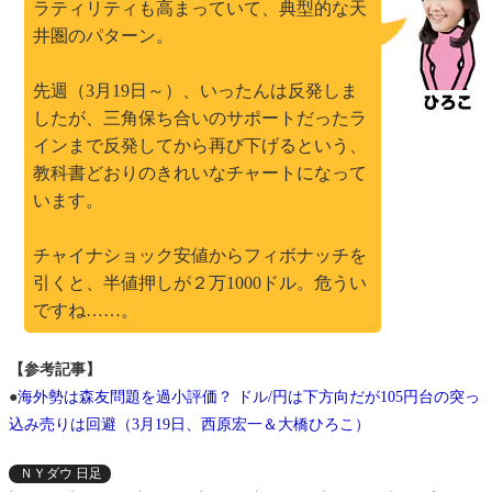
ラティリティも高まっていて、典型的な天
井圏のパターン。
先週（3月19日～）、いったんは反発しま
したが、三角保ち合いのサポートだったラ
インまで反発してから再び下げるという、
教科書どおりのきれいなチャートになって
います。
チャイナショック安値からフィボナッチを
引くと、半値押しが２万1000ドル。危うい
ですね……。
【参考記事】
●
海外勢は森友問題を過小評価？ ドル/円は下方向だが105円台の突っ
込み売りは回避（3月19日、西原宏一＆大橋ひろこ）
ＮＹダウ 日足