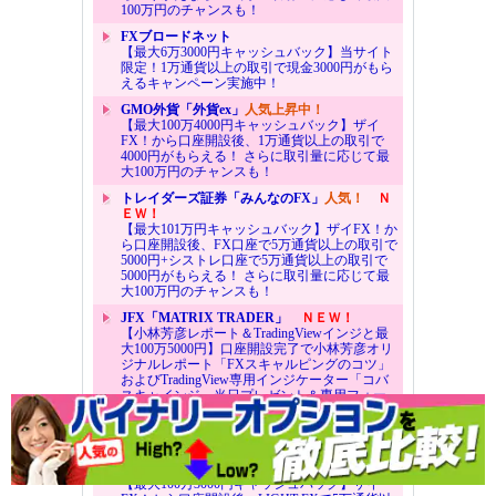
100万円のチャンスも！
FXブロードネット
【最大6万3000円キャッシュバック】当サイト
限定！1万通貨以上の取引で現金3000円がもら
えるキャンペーン実施中！
GMO外貨「外貨ex」
人気上昇中！
【最大100万4000円キャッシュバック】ザイ
FX！から口座開設後、1万通貨以上の取引で
4000円がもらえる！ さらに取引量に応じて最
大100万円のチャンスも！
トレイダーズ証券「みんなのFX」
人気！
Ｎ
ＥＷ！
【最大101万円キャッシュバック】ザイFX！か
ら口座開設後、FX口座で5万通貨以上の取引で
5000円+シストレ口座で5万通貨以上の取引で
5000円がもらえる！ さらに取引量に応じて最
大100万円のチャンスも！
JFX「MATRIX TRADER」
ＮＥＷ！
【小林芳彦レポート＆TradingViewインジと最
大100万5000円】口座開設完了で小林芳彦オリ
ジナルレポート「FXスキャルピングのコツ」
およびTradingView専用インジケーター「コバ
スキャインジ」当日プレゼント＆専用フォー
ムからの申込と合計1万通貨以上の新規取引で
5000円キャッシュバック！さらに取引量に応
じて最大100万円のチャンスも！
トレイダーズ証券「LIGHT FX」
ＮＥＷ！
【最大100万3000円キャッシュバック】ザイ