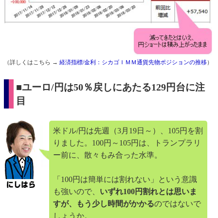
（詳しくはこちら →
経済指標/金利：シカゴＩＭＭ通貨先物ポジションの推移
）
■ユーロ/円は50％戻しにあたる129円台に注
目
米ドル/円は先週（3月19日～）、105円を割
りました。100円～105円は、トランプラリ
ー前に、散々もみ合った水準。
「100円は簡単には割れない」という意識
も強いので、
いずれ100円割れとは思いま
すが、もう少し時間がかかる
のではないで
しょうか。