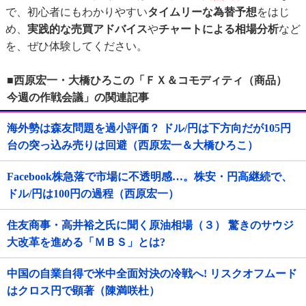
で、初心者にもわかりやすい
タイムリーな為替予想
をはじ
め、
実践的な売買アドバイス
や
チャートによる相場分析
など
を、ぜひ体験してください。
■西原宏一・大橋ひろこの「ＦＸ＆コモディティ（商品）
今週の作戦会議」の関連記事
海外勢は森友問題を過小評価？ ドル/円は下方向だが105円
台の突っ込み売りは回避（西原宏一＆大橋ひろこ）
Facebook株急落で市場に不透明感…。株安・円高継続で、
ドル/円は100円の過程（西原宏一）
住友商事・高井裕之氏に聞く原油相場（３） 驚きのサウジ
大改革を進める「ＭＢＳ」とは?
中国の自業自得で米中全面対決の冷戦へ! リスクオフムード
はクロス円で顕著（陳満咲杜）