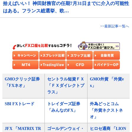
拾えばいい！ 神田財務官の任期7月31日までに介入の可能性
はある。フランス総選挙、欧…
>>最新記事一覧へ
GMOクリック証券
セントラル短資ＦＸ
GMO外貨 「外貨e
「FXネオ」
「ＦＸダイレクトプ
x」
ラス」
SBI FXトレード
トレイダーズ証券
外為どっとコム
「みんなのFX」
「外貨ネクストネ
オ」
JFX 「MATRIX TR
ゴールデンウェイ・
ヒロセ通商 「LION