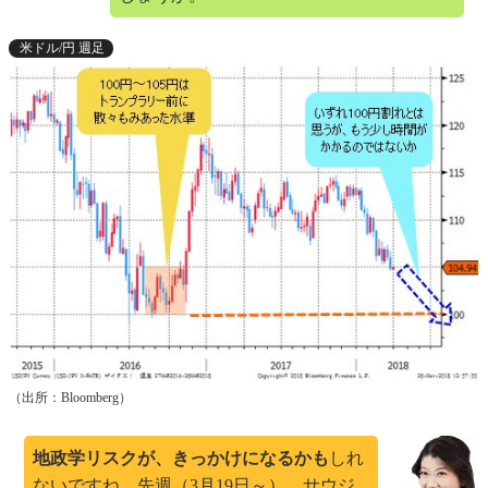
米ドル/円 週足
（出所：Bloomberg）
地政学リスクが、きっかけになるかも
しれ
ないですね。先週（3月19日～）、サウジ