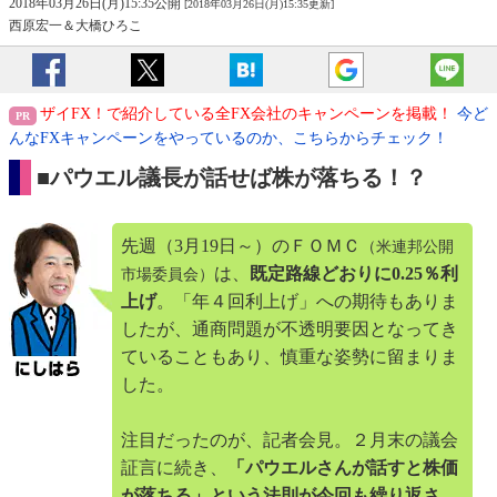
2018年03月26日(月)15:35公開
[2018年03月26日(月)15:35更新]
西原宏一＆大橋ひろこ
ザイFX！で紹介している全FX会社のキャンペーンを掲載！
今ど
んなFXキャンペーンをやっているのか、こちらからチェック！
■パウエル議長が話せば株が落ちる！？
先週（3月19日～）のＦＯＭＣ
（米連邦公開
は、
既定路線どおりに0.25％利
市場委員会）
上げ
。「年４回利上げ」への期待もありま
したが、通商問題が不透明要因となってき
ていることもあり、慎重な姿勢に留まりま
した。
注目だったのが、記者会見。２月末の議会
証言に続き、
「パウエルさんが話すと株価
が落ちる」という法則が今回も繰り返さ