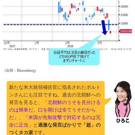
（出所：Blooomberg）
新たな米大統領補佐官に指名されたボルト
ンさんにも注目ですね。過去の北朝鮮への
発言を見ると、
「北朝鮮のうそを見分ける
のは簡単だ。口を開けば全てうそだから
だ」
、
「米国が先制攻撃で対応するのは完
全に正当」
と
過激な発言ばかりで「超」の
つくタカ派
です。