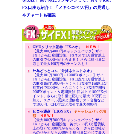
を比較！ 高い順にランキングして、おすすめの
FX口座も紹介！ 「メキシコペソ/円」の見通し
やチャートも確認
GMOクリック証券「FXネオ」
ＮＥＷ！
【最大100万4000円キャッシュバック】ザイ
FX！から口座開設後、FXネオで1万通貨以上
の取引で4000円がもらえる！ さらに取引量に
応じて最大100万円のチャンスも！
外為どっとコム「外貨ネクストネオ」
【最大101万2000円＋1200FXポイント】ザイ
FX！から口座開設後、FX口座で1万通貨以上
の取引1回で5000円+らくらくFX積立1回以上定
期買付で3000円。さらにらくらくFX積立開設
200FXポイント＆定期買付1回以上で1000FXポ
イント。さらに取引量に応じて最大100万円に
加え、スクール受講と理解度テスト合格など
で1000円、CFD開設と取引で最大4000円！
ヒロセ通商「LION FX」
キャッシュバック増
額
ＮＥＷ！
【最大100万7000円キャッシュバック】ザイ
FX！から口座開設後、英ポンド/円1万通貨以
上の取引で5000円がもらえる！ さらに他社か
らのりかえなら2000円！ 取引量に応じて最大