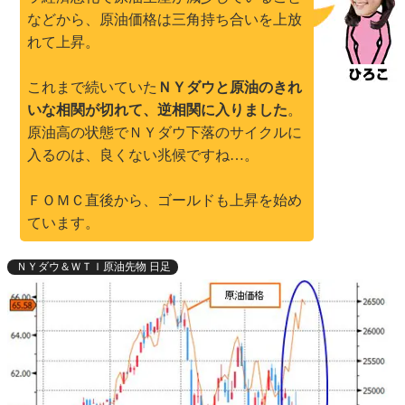
などから、原油価格は三角持ち合いを上放
れて上昇。
これまで続いていた
ＮＹダウと原油のきれ
いな相関が切れて、逆相関に入りました
。
原油高の状態でＮＹダウ下落のサイクルに
入るのは、良くない兆候ですね…。
ＦＯＭＣ直後から、ゴールドも上昇を始め
ています。
ＮＹダウ＆ＷＴＩ原油先物 日足