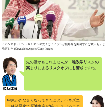
ムハンマド・ビン・サルマン皇太子は「イランが核爆弾を開発すれば我々も」と
発言した (C)Anadolu Agency/Getty Images
先の話かもしれませんが、
地政学リスクの
高まりによるリスクオフにも警戒
ですね。
中東がきな臭くなってきたこと、ベネズエ
ラ経済悪化で原油生産が減少していること