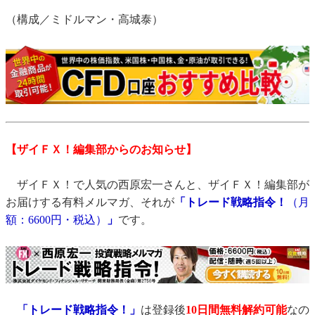
（構成／ミドルマン・高城泰）
【ザイＦＸ！編集部からのお知らせ】
ザイＦＸ！で人気の西原宏一さんと、ザイＦＸ！編集部が
お届けする有料メルマガ、それが
「トレード戦略指令！
（月
額：6600円・税込）
」
です。
「トレード戦略指令！」
は登録後
10日間
無料解約可能
なの