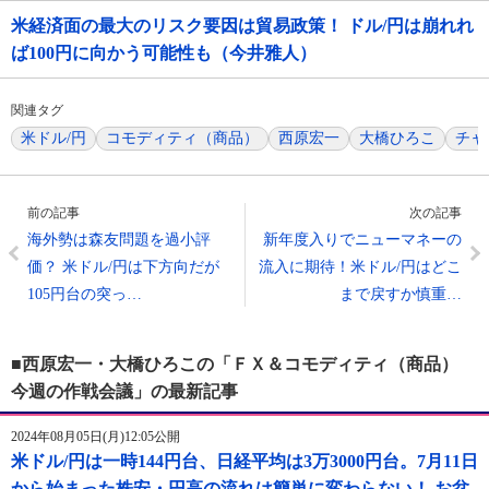
米経済面の最大のリスク要因は貿易政策！ ドル/円は崩れれ
ば100円に向かう可能性も（今井雅人）
関連タグ
米ドル/円
コモディティ（商品）
西原宏一
大橋ひろこ
チャ
前の記事
次の記事
海外勢は森友問題を過小評
新年度入りでニューマネーの
価？ 米ドル/円は下方向だが
流入に期待！米ドル/円はどこ
105円台の突っ…
まで戻すか慎重…
■西原宏一・大橋ひろこの「ＦＸ＆コモディティ（商品）
今週の作戦会議」の最新記事
2024年08月05日(月)12:05公開
米ドル/円は一時144円台、日経平均は3万3000円台。7月11日
から始まった株安・円高の流れは簡単に変わらない！ お盆