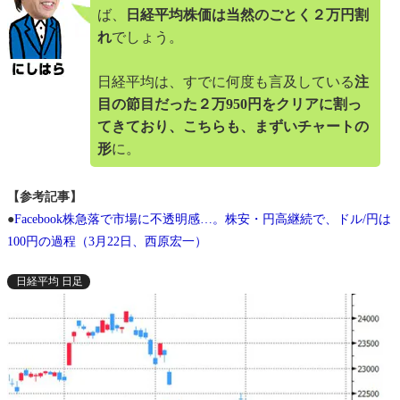
ば、
日経平均株価は当然のごとく２万円割
れ
でしょう。
日経平均は、すでに何度も言及している
注
目の節目だった２万950円をクリアに割っ
てきており、こちらも、まずいチャートの
形
に。
【参考記事】
●
Facebook株急落で市場に不透明感…。株安・円高継続で、ドル/円は
100円の過程（3月22日、西原宏一）
日経平均 日足