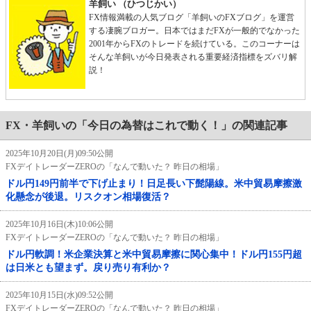
羊飼い （ひつじかい）
FX情報満載の人気ブログ「羊飼いのFXブログ」を運営
する凄腕ブロガー。日本ではまだFXが一般的でなかった
2001年からFXのトレードを続けている。このコーナーは
そんな羊飼いが今日発表される重要経済指標をズバリ解
説！
FX・羊飼いの「今日の為替はこれで動く！」の関連記事
2025年10月20日(月)09:50公開
FXデイトレーダーZEROの「なんで動いた？ 昨日の相場」
ドル円149円前半で下げ止まり！日足長い下髭陽線。米中貿易摩擦激
化懸念が後退。リスクオン相場復活？
2025年10月16日(木)10:06公開
FXデイトレーダーZEROの「なんで動いた？ 昨日の相場」
ドル円軟調！米企業決算と米中貿易摩擦に関心集中！ドル円155円超
は日米とも望まず。戻り売り有利か？
2025年10月15日(水)09:52公開
FXデイトレーダーZEROの「なんで動いた？ 昨日の相場」