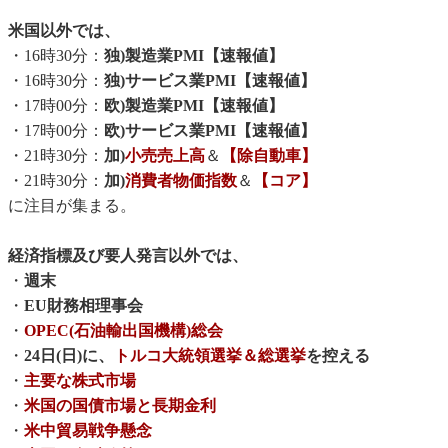
米国以外では、
・16時30分：
独)製造業PMI【速報値】
・16時30分：
独)サービス業PMI【速報値】
・17時00分：
欧)製造業PMI【速報値】
・17時00分：
欧)サービス業PMI【速報値】
・21時30分：
加)
小売売上高
＆
【除自動車】
・21時30分：
加)
消費者物価指数
＆
【コア】
に注目が集まる。
経済指標及び要人発言以外では、
・
週末
・
EU財務相理事会
・
OPEC(石油輸出国機構)総会
・
24日(日)に、
トルコ大統領選挙＆総選挙
を控える
・
主要な株式市場
・
米国の国債市場と長期金利
・
米中貿易戦争懸念