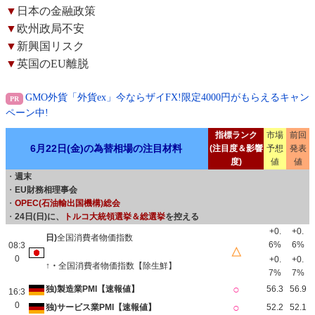
▼
日本の金融政策
▼
欧州政局不安
▼
新興国リスク
▼
英国のEU離脱
GMO外貨「外貨ex」今ならザイFX!限定4000円がもらえるキャン
ペーン中!
指標ランク
市場
前回
6月22日(金)の為替相場の注目材料
(注目度＆影響
予想
発表
度)
値
値
・
週末
・
EU財務相理事会
・
OPEC(石油輸出国機構)総会
・
24日(日)に、
トルコ大統領選挙＆総選挙
を控える
+0.
+0.
日)
全国消費者物価指数
6%
6%
08:3
△
0
+0.
+0.
↑・
全国消費者物価指数【除生鮮】
7%
7%
○
独)製造業PMI【速報値】
56.3
56.9
16:3
0
○
独)サービス業PMI【速報値】
52.2
52.1