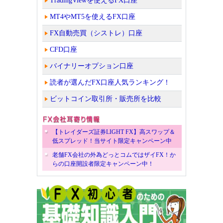
TradingViewを使えるFX口座
MT4やMT5を使えるFX口座
FX自動売買（シストレ）口座
CFD口座
バイナリーオプション口座
読者が選んだFX口座人気ランキング！
ビットコイン取引所・販売所を比較
【トレイダーズ証券LIGHT FX】高スワップ＆
低スプレッド！当サイト限定キャンペーン中
老舗FX会社の外為どっとコムではザイFX！か
らの口座開設者限定キャンペーン中！