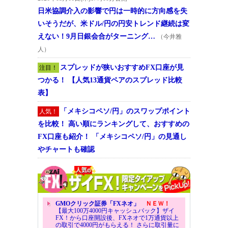
日米協調介入の影響で円は一時的に方向感を失
いそうだが、米ドル/円の円安トレンド継続は変
えない！9月日銀会合がターニング…
（今井雅
人）
スプレッドが狭いおすすめFX口座が見
注目！
つかる！ 【人気13通貨ペアのスプレッド比較
表】
「メキシコペソ/円」のスワップポイント
人気！
を比較！ 高い順にランキングして、おすすめの
FX口座も紹介！ 「メキシコペソ/円」の見通し
やチャートも確認
GMOクリック証券「FXネオ」
ＮＥＷ！
【最大100万4000円キャッシュバック】ザイ
FX！から口座開設後、FXネオで1万通貨以上
の取引で4000円がもらえる！ さらに取引量に