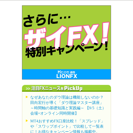
なぜあなたのダウ理論は機能しないのか？
田向宏行が導く「ダウ理論マスター講座」
～時間軸の基礎知識と実践編～ 【9/5（土）
会場+オンライン同時開催】
MT4おすすめFX口座比較！「スプレッド」
や「スワップポイント」で比較して一覧表
に！お得なキャンペーン情報も掲載中。