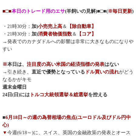
■□■
本日のトレード用のエサ
(羊飼いの見解)■□■(
※毎日更新
)
・21時30分：
加)
小売売上高
＆
【除自動車】
・21時30分：
加)
消費者物価指数
＆
【コア】
→発表でのカナダドルへの影響は非常に大きなものになりや
すい
※
本日は、
注目度の高い米国の経済指標の発表
はない
→引き続き、
直近で優勢となっている
ドル買いの流れ
がどう
なるかがキモ
週末金曜日
24日(日)には
トルコ大統領選挙＆総選挙
を控える
■
6月18日～の週の為替相場の焦点(ユーロドル及びドル円中
心)
▼
今週(6/18～)に、スイス、英国の金融政策の発表とオース