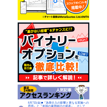
8月7日(金)■『為替介入の影響と更なる実施への
思惑』と『米国の雇用統計の発表』、そして