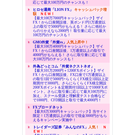
応じて最大100万円のチャンスも！
ヒロセ通商「LION FX」
キャッシュバック増
額
ＮＥＷ！
【最大100万7000円キャッシュバック】ザイ
FX！から口座開設後、英ポンド/円1万通貨以
上の取引で5000円がもらえる！ さらに他社か
らのりかえなら2000円！ 取引量に応じて最大
100万円のチャンスも！
GMO外貨「外貨ex」
人気上昇中！
【最大100万4000円キャッシュバック】ザイ
FX！から口座開設後、1万通貨以上の取引で
4000円がもらえる！ さらに取引量に応じて最
大100万円のチャンスも！
外為どっとコム「外貨ネクストネオ」
【最大101万2000円＋1200FXポイント】ザイ
FX！から口座開設後、FX口座で1万通貨以上
の取引1回で5000円+らくらくFX積立1回以上定
期買付で3000円。さらにらくらくFX積立開設
200FXポイント＆定期買付1回以上で1000FXポ
イント。さらに取引量に応じて最大100万円に
加え、スクール受講と理解度テスト合格など
で1000円、CFD開設と取引で最大4000円！
FXブロードネット
【最大6万3000円キャッシュバック】当サイト
限定！1万通貨以上の取引で現金3000円がもら
えるキャンペーン実施中！
トレイダーズ証券「みんなのFX」
人気！
Ｎ
ＥＷ！