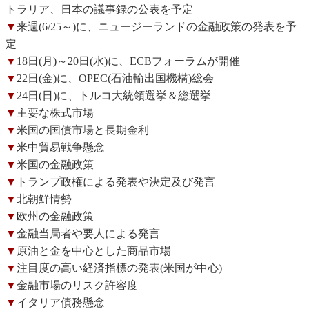
トラリア、日本の議事録の公表を予定
▼
来週(6/25～)に、ニュージーランドの金融政策の発表を予
定
▼
18日(月)～20日(水)に、ECBフォーラムが開催
▼
22日(金)に、OPEC(石油輸出国機構)総会
▼
24日(日)に、トルコ大統領選挙＆総選挙
▼
主要な株式市場
▼
米国の国債市場と長期金利
▼
米中貿易戦争懸念
▼
米国の金融政策
▼
トランプ政権による発表や決定及び発言
▼
北朝鮮情勢
▼
欧州の金融政策
▼
金融当局者や要人による発言
▼
原油と金を中心とした商品市場
▼
注目度の高い経済指標の発表(米国が中心)
▼
金融市場のリスク許容度
▼
イタリア債務懸念