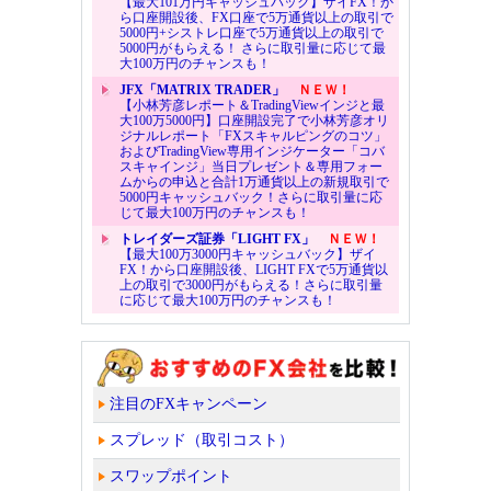
【最大101万円キャッシュバック】ザイFX！か
ら口座開設後、FX口座で5万通貨以上の取引で
5000円+シストレ口座で5万通貨以上の取引で
5000円がもらえる！ さらに取引量に応じて最
大100万円のチャンスも！
JFX「MATRIX TRADER」
ＮＥＷ！
【小林芳彦レポート＆TradingViewインジと最
大100万5000円】口座開設完了で小林芳彦オリ
ジナルレポート「FXスキャルピングのコツ」
およびTradingView専用インジケーター「コバ
スキャインジ」当日プレゼント＆専用フォー
ムからの申込と合計1万通貨以上の新規取引で
5000円キャッシュバック！さらに取引量に応
じて最大100万円のチャンスも！
トレイダーズ証券「LIGHT FX」
ＮＥＷ！
【最大100万3000円キャッシュバック】ザイ
FX！から口座開設後、LIGHT FXで5万通貨以
上の取引で3000円がもらえる！さらに取引量
に応じて最大100万円のチャンスも！
注目のFXキャンペーン
スプレッド（取引コスト）
スワップポイント