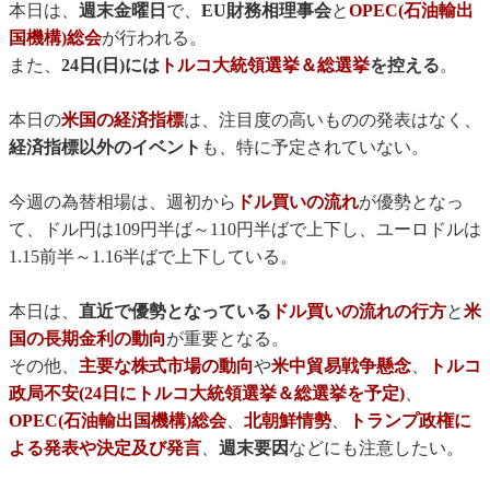
本日は、
週末金曜日
で、
EU財務相理事会
と
OPEC(石油輸出
国機構)総会
が行われる。
また、
24日(日)には
トルコ大統領選挙＆総選挙
を控える
。
本日の
米国の経済指標
は、注目度の高いものの発表はなく、
経済指標以外のイベント
も、特に予定されていない。
今週の為替相場は、週初から
ドル買いの流れ
が優勢となっ
て、ドル円は109円半ば～110円半ばで上下し、ユーロドルは
1.15前半～1.16半ばで上下している。
本日は、
直近で優勢となっている
ドル買いの流れの行方
と
米
国の長期金利の動向
が重要となる。
その他、
主要な株式市場の動向
や
米中貿易戦争懸念
、
トルコ
政局不安(24日にトルコ大統領選挙＆総選挙を予定)
、
OPEC(石油輸出国機構)総会
、
北朝鮮情勢
、
トランプ政権に
よる発表や決定及び発言
、
週末要因
などにも注意したい。