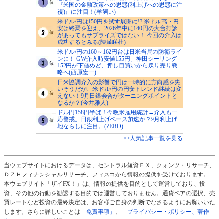
『米国の金融政策への思惑(利上げへの思惑に注
視)』に注目！(羊飼い)
米ドル/円は150円を試す展開に!? 米ドル高・円
安は終焉を迎え、2026年中に140円の大台打診
があってもサプライズではない！ 今回の介入は
成功するとみる(陳満咲杜)
米ドル/円の160～162円台は日米当局の防衛ライ
ンに！ GW介入時安値155円、神田シーリング
152円が下値めど、押し目買いから戻り売り戦
略へ(西原宏一)
日米協調介入の影響で円は一時的に方向感を失
いそうだが、米ドル/円の円安トレンド継続は変
えない！9月日銀会合がターニングポイントと
なるか？(今井雅人)
ドル円158円半ば！今晩米雇用統計→介入も一
応警戒。日銀利上げペース加速か？9月利上げ
地ならしに注目。(ZERO)
>>人気記事一覧を見る
当ウェブサイトにおけるデータは、セントラル短資ＦＸ、クォンツ・リサーチ、
ＤＺＨフィナンシャルリサーチ、フィスコから情報の提供を受けております。
本ウェブサイト「ザイFX！」は、情報の提供を目的として運営しており、投
資、その他の行動を勧誘する目的では運営しておりません。通貨ペアの選択、売
買レートなど投資の最終決定は、お客様ご自身の判断でなさるようにお願いいた
します。さらに詳しいことは
「免責事項」
、
「プライバシー・ポリシー、著作