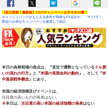
【毎月更新！最新版】FXのキャンペーンおすすめ10選！
キャッシュバックがもらえる条件が簡単なFX会社や、「ザイFX！」
限定のお得なキャンペーンを厳選して紹介。
本日の為替相場の焦点は、『直近で優勢となっている
ドル買
いの流れの行方
』と『
米国の長期金利の動向
』、そして『
米
中貿易戦争懸念
』にあり。
米国の経済指標及びイベントは、
注目度の高いものの発表はない。
※
本日は、
注目度の高い米国の経済指標の発表
はない