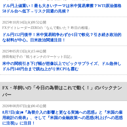
ドル円上値重い！最も大きいテーマは米中貿易摩擦？WTI原油価格
58ドル台へ低下→リスク回避の兆候？
2025年10月14日(火)09:52公開
FXデイトレーダーZEROの「なんで動いた？ 昨日の相場」
ドル円152円後半！米中貿易戦争わずか1日で軟化？引き続き政治的
な材料が中心。日米政治関連注目！
2025年05月13日(火)15:44公開
持田有紀子の「戦うオンナのマーケット日記」
米中の関税引き下げ幅が想像以上でビックサプライズ、ドル急伸し
ドル円148円台まで跳ね上がり米CPIも霞む
FX・羊飼いの「今日の為替はこれで動く！」のバックナン
バー
2026年08月07日(金)06:45公開
8月7日(金)■『為替介入の影響と更なる実施への思惑』と『米国の雇
用統計の発表』、そして『米国の金融政策への思惑(利上げへの思惑
に注視)』に注目！