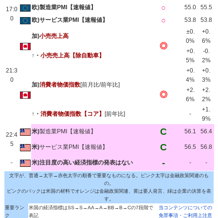
○
欧)製造業PMI【速報値】
55.0
55.5
17:0
0
○
欧)サービス業PMI【速報値】
53.8
53.8
±0.
+0.
加)
小売売上高
0%
6%
◎
+0.
-0.
↑・
小売売上高【除自動車】
5%
2%
21:3
+0.
+0.
0
4%
3%
加)
消費者物価指数
[前月比/前年比]
+2.
+2.
◎
6%
2%
+1.
↑・
消費者物価指数【コア】
[前年比]
-
9%
C
米)
製造業PMI【速報値】
56.1
56.4
22:4
5
C
米)
サービス業PMI【速報値】
56.5
56.8
-
-
米)注目度の高い経済指標の発表はない
-
-
文字が、普通→太字→赤色太字の順番で重要なものになる。ピンク太字は金融政策関連のも
の。
ピンクのバックは米国の材料でオレンジは金融政策関連、黄は要人発言、緑は企業の決算を表
す。
重要ラン
米国の経済指標はSS→S→AA→A→BB→B→Cの7段階で
当コンテンツについての
ク
表記
免罪事項・ご利用上注意