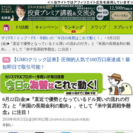
FX比較
キャンペーン
ランキング
スワップ
スプレッド
ザイFX！トップ
>
FX・羊飼いの「今日の為替はこれで動く！」
> 6月22日
(金)■『直近で優勢となっているドル買いの流れの行方』と『米国の長期金利の動
向』、そして『米中貿易戦争懸念』に注目！
【GMOクリック証券】圧倒的人気で100万口座達成！最
短即日で取引可能！
6月22日(金)■『直近で優勢となっているドル買いの流れの行
方』と『米国の長期金利の動向』、そして『米中貿易戦争懸
念』に注目！
2018年06月22日(金)08:00公開
[2018年06月22日(金)08:00更新]
羊飼い