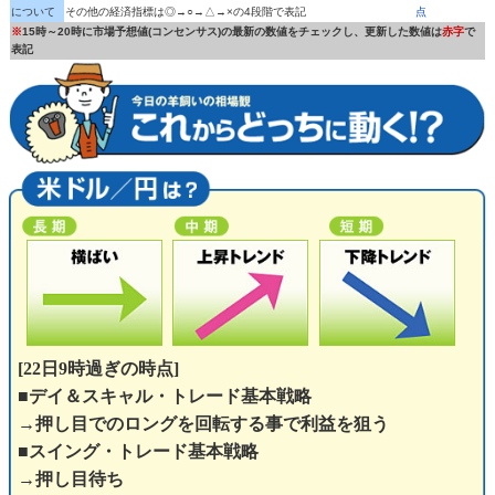
について
その他の経済指標は◎→○→△→×の4段階で表記
点
※
15時～20時に市場予想値(コンセンサス)の最新の数値をチェックし、更新した数値は
赤字
で
表記
[22日9時過ぎの時点]
■デイ＆スキャル・トレード基本戦略
→押し目でのロングを回転する事で利益を狙う
■スイング・トレード基本戦略
→押し目待ち