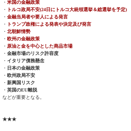
・
米国の金融政策
・
トルコ政局不安(24日にトルコ大統領選挙＆総選挙を予定)
・
金融当局者や要人による発言
・
トランプ政権による発表や決定及び発言
・
北朝鮮情勢
・
欧州の金融政策
・
原油と金を中心とした商品市場
・
金融市場のリスク許容度
・
イタリア債務懸念
・
日本の金融政策
・
欧州政局不安
・
新興国リスク
・
英国のEU離脱
などが重要となる。
★★★