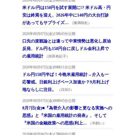
2026年08月07日(金)18時09分公開
米ドル/円は150円を試す展開に!? 米ドル高・円
安は終焉を迎え、2026年中に140円の大台打診
があってもサプライズ…
（陳満咲杜）
2026年08月07日(金)15時43分公開
口先の楽観論とは違って中東情勢は悪化し原油
反発、ドル円も158円台に戻しドル金利上昇で
の雇用統計
（持田有紀子）
2026年08月07日(金)09時11分公開
ドル円158円半ば！今晩米雇用統計→介入も一
応警戒。日銀利上げペース加速か？9月利上げ
地ならしに注目。
（ZERO）
2026年08月07日(金)06時45分公開
8月7日(金)■『為替介入の影響と更なる実施への
思惑』と『米国の雇用統計の発表』、そして
『米国の金融政策への思惑(利上…
（羊飼い）
2026年08月06日(木)17時00分公開