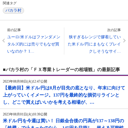
関連タグ
バカラ村
前の記事
次の記事
ユーロ/米ドルはファンダメン
狭すぎるレンジで膠着してい
タルズ的には売りでもなぜ買
た米ドル/円にまもなくブレイ
いなのか？ 1…
クしそうなサイ…
■バカラ村の「ＦＸ専業トレーダーの相場観」の最新記事
2023年08月08日(火)12:47公開
【最終回】米ドル/円は8月が目先の底となり、年末に向けて
上がっていくイメージ。137円を最終的な損切りラインと
し、どこで買えばいいかを考える相場が、…
2023年08月01日(火)10:39公開
米ドル/円を今週は買い！ 日銀会合後の円高が137～138円の
「鉄壁」で止まったのなら、145円を目指し、超える可能性