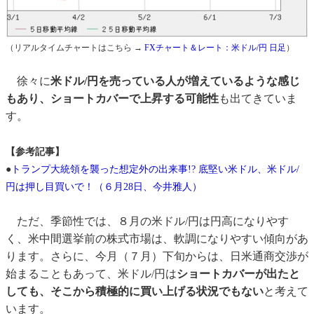
（リアルタイムチャートはこちら →
FXチャート＆レート：米ドル/円 日足
）
徐々に
米ドル/円を売っている人が増えているような感じ
もあり、ショートカバーで上昇する可能性
も出てきていま
す。
【参考記事】
●
トランプ大統領を襲った想定外の出来事!? 底堅い米ドル、米ドル/
円は押し目買いで！（６月28日、今井雅人）
ただ、季節性では、８月の米ドル/円は円高になりやす
く、米中間選挙前の株式市場は、軟調になりやすい傾向があ
ります。さらに、今月（７月）下旬からは、日米通商交渉が
始まることもあって、米ドル/円は
ショートカバーが出たと
しても、そこから積極的に買い上げる状況でもない
と考えて
います。