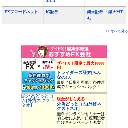
X-FX」
FXブロードネット
IG証券
楽天証券 「楽天MT
4」
>> すべて見る
ザイFX！限定で最大10000
円！
トレイダーズ証券[みん
なのFX]
最短当日取引可能！条件達
成でキャッシュバック！
現金がもらえる！
外為どっとコム[外貨ネ
クストネオ]
無料オンラインセミナーは
初心者に人気！口座開設者
向けキャンペーンも充実！