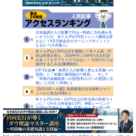
日米協調介入の影響で円は一時的に方向感を失
いそうだが、米ドル/円の円安トレンド継続は変
えない！9月日銀会合がターニングポイントと
なるか？(今井雅人)
米ドル/円は150円を試す展開に!? 米ドル高・円
安は終焉を迎え、2026年中に140円の大台打診
があってもサプライズではない！ 今回の介入は
成功するとみる(陳満咲杜)
8月7日(金)■『為替介入の影響と更なる実施への
思惑』と『米国の雇用統計の発表』、そして
『米国の金融政策への思惑(利上げへの思惑に注
視)』に注目！(羊飼い)
【8月10日～の週】為替相場の注目材料スケジ
ュールと焦点(羊飼い)
米ドル/円の160～162円台は日米当局の防衛ライ
ンに！ GW介入時安値155円、神田シーリング
152円が下値めど、押し目買いから戻り売り戦
略へ(西原宏一)
>>人気記事一覧を見る