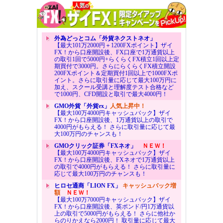
外為どっとコム「外貨ネクストネオ」
【最大101万2000円＋1200FXポイント】ザイ
FX！から口座開設後、FX口座で1万通貨以上
の取引1回で5000円+らくらくFX積立1回以上定
期買付で3000円。さらにらくらくFX積立開設
200FXポイント＆定期買付1回以上で1000FXポ
イント。さらに取引量に応じて最大100万円に
加え、スクール受講と理解度テスト合格など
で1000円、CFD開設と取引で最大4000円！
GMO外貨「外貨ex」
人気上昇中！
【最大100万4000円キャッシュバック】ザイ
FX！から口座開設後、1万通貨以上の取引で
4000円がもらえる！ さらに取引量に応じて最
大100万円のチャンスも！
GMOクリック証券「FXネオ」
ＮＥＷ！
【最大100万4000円キャッシュバック】ザイ
FX！から口座開設後、FXネオで1万通貨以上
の取引で4000円がもらえる！ さらに取引量に
応じて最大100万円のチャンスも！
ヒロセ通商「LION FX」
キャッシュバック増
額
ＮＥＷ！
【最大100万7000円キャッシュバック】ザイ
FX！から口座開設後、英ポンド/円1万通貨以
上の取引で5000円がもらえる！ さらに他社か
らのりかえなら2000円！ 取引量に応じて最大