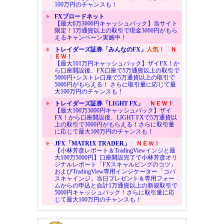
100万円のチャンスも！
FXブロードネット
【最大6万3000円キャッシュバック】当サイト
限定！1万通貨以上の取引で現金3000円がもら
えるキャンペーン実施中！
トレイダーズ証券「みんなのFX」
人気！
Ｎ
ＥＷ！
【最大101万円キャッシュバック】ザイFX！か
ら口座開設後、FX口座で5万通貨以上の取引で
5000円+シストレ口座で5万通貨以上の取引で
5000円がもらえる！ さらに取引量に応じて最
大100万円のチャンスも！
トレイダーズ証券「LIGHT FX」
ＮＥＷ！
【最大100万3000円キャッシュバック】ザイ
FX！から口座開設後、LIGHT FXで5万通貨以
上の取引で3000円がもらえる！さらに取引量
に応じて最大100万円のチャンスも！
JFX「MATRIX TRADER」
ＮＥＷ！
【小林芳彦レポート＆TradingViewインジと最
大100万5000円】口座開設完了で小林芳彦オリ
ジナルレポート「FXスキャルピングのコツ」
およびTradingView専用インジケーター「コバ
スキャインジ」当日プレゼント＆専用フォー
ムからの申込と合計1万通貨以上の新規取引で
5000円キャッシュバック！さらに取引量に応
じて最大100万円のチャンスも！