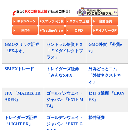
GMOクリック証券
セントラル短資ＦＸ
GMO外貨 「外貨e
「FXネオ」
「ＦＸダイレクトプ
x」
ラス」
SBI FXトレード
トレイダーズ証券
外為どっとコム
「みんなのFX」
「外貨ネクストネ
オ」
JFX 「MATRIX TR
ゴールデンウェイ・
ヒロセ通商 「LION
ADER」
ジャパン 「FXTF M
FX」
T4」
トレイダーズ証券
ゴールデンウェイ・
松井証券
「LIGHT FX」
ジャパン 「FXTF G