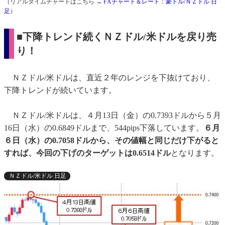
（リアルタイムチャートはこちら →
FXチャート＆レート：豪ドル/ＮＺドル 日
足
）
■下降トレンド続くＮＺドル/米ドルを戻り売
り！
ＮＺドル/米ドルは、直近２年のレンジを下抜けており、
下降トレンドが続いています。
ＮＺドル/米ドルは、４月13日（金）の0.7393ドルから５月
16日（水）の0.6849ドルまで、544pips下落しています。
６月
６日（水）の0.7058ドルから、その値幅と同じだけ下がると
すれば、今回の下げのターゲットは0.6514ドル
となります。
ＮＺドル/米ドル 日足