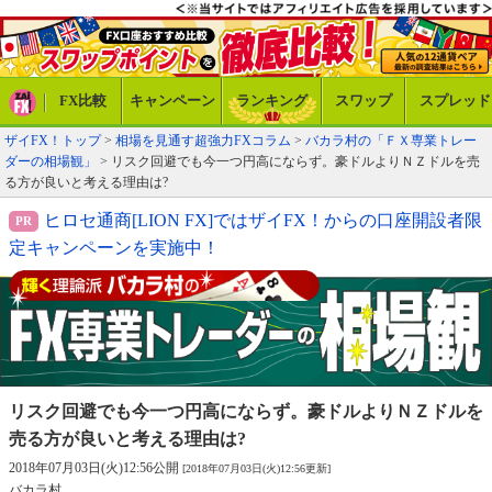
FX比較
キャンペーン
ランキング
スワップ
スプレッド
ザイFX！トップ
>
相場を見通す超強力FXコラム
>
バカラ村の「ＦＸ専業トレー
ダーの相場観」
> リスク回避でも今一つ円高にならず。豪ドルよりＮＺドルを売
る方が良いと考える理由は?
ヒロセ通商[LION FX]ではザイFX！からの口座開設者限
定キャンペーンを実施中！
リスク回避でも今一つ円高にならず。豪ドル
よりＮＺドルを
売る方が良いと考える理由は?
2018年07月03日(火)12:56公開
[2018年07月03日(火)12:56更新]
バカラ村