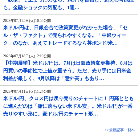
も。金融ショックの気配も、1週…
2023年07月25日(火)10:55公開
米ドル/円は、日銀会合で政策変更がなかった場合、「セ
ル・ザ・ファクト」で売られやすくなる。「中銀ウィー
ク」のなか、あえてトレードするなら英ポンド/米…
2023年07月18日(火)12:19公開
【中期展望】米ドル/円は、7月は日銀政策変更期待、8月は
円買いの季節性で上値が重そう。ただ、売り手には日米金
利差が厳しく、9月以降は「意外高」もあり…
2023年07月11日(火)11:24公開
米ドル/円、クロス円は戻り売りのチャートに！ 円高ととも
に進んだのは「腑に落ちない米ドル安」。米ドル/円が一番
売りやすい形に。豪ドル/円のチャート形…
>>最新記事一覧へ