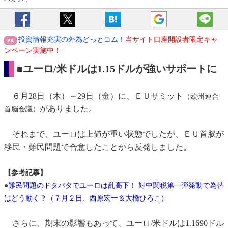
投資情報充実の外為どっとコム！
当サイト口座開設者限定キャ
ンペーン実施中！
■ユーロ/米ドルは1.15ドルが強いサポートに
６月28日（木）～29日（金）に、ＥＵサミット
（欧州連合
がありました。
首脳会議）
それまで、ユーロは上値が重い状態でしたが、ＥＵ首脳が
移民・難民問題で合意したことから反発しました。
【参考記事】
●
難民問題のドタバタでユーロは乱高下！ 対中関税第一弾発動で為替
はどう動く？（７月２日、西原宏一＆大橋ひろこ）
さらに、期末の影響もあって、ユーロ/米ドルは1.1690ドル