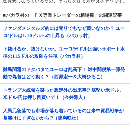
通貨安になっているため、そちらを採る方が良さそうです。
■バカラ村の「ＦＸ専業トレーダーの相場観」の関連記事
ファンダメンタルズ的には売りでもなぜ買いなのか？ ユー
ロ/ドルは1. 20ドルへの上昇も（バカラ村）
下抜けるか、抜けないか。ユーロ/米ドルは強いサポート水
準の1.15ドルの攻防を注視（バカラ村）
難民問題のドタバタでユーロは乱高下！ 対中関税第一弾発
動で為替はどう動く？（西原宏一＆大橋ひろこ）
トランプ大統領を襲った想定外の出来事!? 底堅い米ドル、
米ドル/円は押し目買いで！（今井雅人）
人民元急落でも市場が落ち着いているのは米中貿易戦争が
幕開けにすぎないから!?（陳満咲杜）