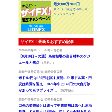
最大100万7000円
ザイFX！限定で5000円キ
ャッシュバック！
ザイFX！最新＆おすすめ記事
2026年08月09日(日)17時52分公開
【8月10日～の週】為替相場の注目材料スケジ
ュールと焦点
（羊飼い）
2026年08月07日(金)18時09分公開
米ドル/円は150円を試す展開に!? 米ドル高・円
安は終焉を迎え、2026年中に140円の大台打診
があってもサプライズ…
（陳満咲杜）
2026年08月07日(金)15時43分公開
口先の楽観論とは違って中東情勢は悪化し原油
反発、ドル円も158円台に戻しドル金利上昇で