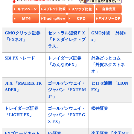
GMOクリック証券
セントラル短資ＦＸ
GMO外貨 「外貨e
「FXネオ」
「ＦＸダイレクトプ
x」
ラス」
SBI FXトレード
トレイダーズ証券
外為どっとコム
「みんなのFX」
「外貨ネクストネ
オ」
JFX 「MATRIX TR
ゴールデンウェイ・
ヒロセ通商 「LION
ADER」
ジャパン 「FXTF M
FX」
T4」
トレイダーズ証券
ゴールデンウェイ・
松井証券
「LIGHT FX」
ジャパン 「FXTF G
X-FX」
FXブロードネット
IG証券
楽天証券 「楽天MT