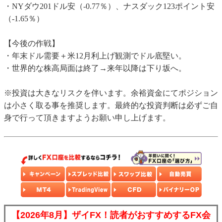
・NYダウ201ドル安（-0.77％）、ナスダック123ポイント安
（-1.65％）
【今後の作戦】
・年末ドル需要＋米12月利上げ観測でドル底堅い。
・世界的な株高局面は終了→来年以降は下り坂へ。
※投資は大きなリスクを伴います。余裕資金にてポジション
は小さく取る事を推奨します。最終的な投資判断は必ずご自
身で行って頂きますようお願い申し上げます。
【2026年8月】ザイFX！読者がおすすめするFX会