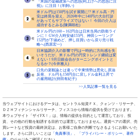
『米国の金融政策への思惑(利上げへの思惑に注
視)』に注目！(羊飼い)
米ドル/円は150円を試す展開に!? 米ドル高・円
安は終焉を迎え、2026年中に140円の大台打診
があってもサプライズではない！ 今回の介入は
成功するとみる(陳満咲杜)
米ドル/円の160～162円台は日米当局の防衛ライ
ンに！ GW介入時安値155円、神田シーリング
152円が下値めど、押し目買いから戻り売り戦
略へ(西原宏一)
日米協調介入の影響で円は一時的に方向感を失
いそうだが、米ドル/円の円安トレンド継続は変
えない！9月日銀会合がターニングポイントと
なるか？(今井雅人)
口先の楽観論とは違って中東情勢は悪化し原油
反発、ドル円も158円台に戻しドル金利上昇で
の雇用統計(持田有紀子)
>>人気記事一覧を見る
当ウェブサイトにおけるデータは、セントラル短資ＦＸ、クォンツ・リサーチ、
ＤＺＨフィナンシャルリサーチ、フィスコから情報の提供を受けております。
本ウェブサイト「ザイFX！」は、情報の提供を目的として運営しており、投
資、その他の行動を勧誘する目的では運営しておりません。通貨ペアの選択、売
買レートなど投資の最終決定は、お客様ご自身の判断でなさるようにお願いいた
します。さらに詳しいことは
「免責事項」
、
「プライバシー・ポリシー、著作
権」
のページをご確認ください。