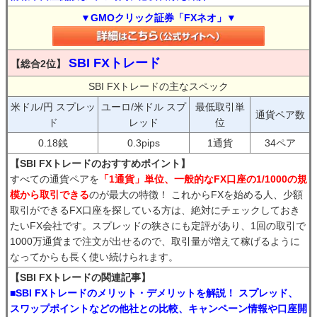
▼GMOクリック証券「FXネオ」▼
SBI FXトレード
【総合2位】
SBI FXトレードの主なスペック
米ドル/円 スプレッ
ユーロ/米ドル スプ
最低取引単
通貨ペア数
ド
レッド
位
0.18銭
0.3pips
1通貨
34ペア
【SBI FXトレードのおすすめポイント】
すべての通貨ペアを
「1通貨」単位、一般的なFX口座の1/1000の規
模から取引できる
のが最大の特徴！ これからFXを始める人、少額
取引ができるFX口座を探している方は、絶対にチェックしておき
たいFX会社です。スプレッドの狭さにも定評があり、1回の取引で
1000万通貨まで注文が出せるので、取引量が増えて稼げるように
なってからも長く使い続けられます。
【SBI FXトレードの関連記事】
■SBI FXトレードのメリット・デメリットを解説！ スプレッド、
スワップポイントなどの他社との比較、キャンペーン情報や口座開