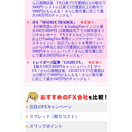
ら口座開設後、FX口座で5万通貨以上の取引で
5000円+シストレ口座で5万通貨以上の取引で
5000円がもらえる！ さらに取引量に応じて最
大100万円のチャンスも！
JFX「MATRIX TRADER」
ＮＥＷ！
【小林芳彦レポート＆TradingViewインジと最
大100万5000円】口座開設完了で小林芳彦オリ
ジナルレポート「FXスキャルピングのコツ」
およびTradingView専用インジケーター「コバ
スキャインジ」当日プレゼント＆専用フォー
ムからの申込と合計1万通貨以上の新規取引で
5000円キャッシュバック！さらに取引量に応
じて最大100万円のチャンスも！
トレイダーズ証券「LIGHT FX」
ＮＥＷ！
【最大100万3000円キャッシュバック】ザイ
FX！から口座開設後、LIGHT FXで5万通貨以
上の取引で3000円がもらえる！さらに取引量
に応じて最大100万円のチャンスも！
注目のFXキャンペーン
スプレッド（取引コスト）
スワップポイント