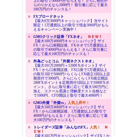
上の取引で5000円がもらえる！ さらに他社か
らのりかえなら2000円！ 取引量に応じて最大
100万円のチャンスも！
FXブロードネット
【最大6万3000円キャッシュバック】当サイト
限定！1万通貨以上の取引で現金3000円がもら
えるキャンペーン実施中！
GMOクリック証券「FXネオ」
ＮＥＷ！
【最大100万4000円キャッシュバック】ザイ
FX！から口座開設後、FXネオで1万通貨以上
の取引で4000円がもらえる！ さらに取引量に
応じて最大100万円のチャンスも！
外為どっとコム「外貨ネクストネオ」
【最大101万2000円＋1200FXポイント】ザイ
FX！から口座開設後、FX口座で1万通貨以上
の取引1回で5000円+らくらくFX積立1回以上定
期買付で3000円。さらにらくらくFX積立開設
200FXポイント＆定期買付1回以上で1000FXポ
イント。さらに取引量に応じて最大100万円に
加え、スクール受講と理解度テスト合格など
で1000円、CFD開設と取引で最大4000円！
GMO外貨「外貨ex」
人気上昇中！
【最大100万4000円キャッシュバック】ザイ
FX！から口座開設後、1万通貨以上の取引で
4000円がもらえる！ さらに取引量に応じて最
大100万円のチャンスも！
トレイダーズ証券「みんなのFX」
人気！
Ｎ
ＥＷ！
【最大101万円キャッシュバック】ザイFX！か