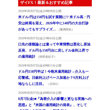
ザイFX！最新＆おすすめ記事
2026年08月07日(金)18時09分公開
米ドル/円は150円を試す展開に!? 米ドル高・円
安は終焉を迎え、2026年中に140円の大台打診
があってもサプライズ…
（陳満咲杜）
2026年08月07日(金)15時43分公開
口先の楽観論とは違って中東情勢は悪化し原油
反発、ドル円も158円台に戻しドル金利上昇で
の雇用統計
（持田有紀子）
2026年08月07日(金)09時11分公開
ドル円158円半ば！今晩米雇用統計→介入も一
応警戒。日銀利上げペース加速か？9月利上げ
地ならしに注目。
（ZERO）
2026年08月07日(金)06時45分公開
8月7日(金)■『為替介入の影響と更なる実施への
思惑』と『米国の雇用統計の発表』、そして