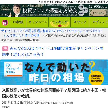
FX比較
キャンペーン
ランキング
スワップ
スプレッド
ザイFX！トップ
>
相場を見通す超強力FXコラム
>
FXデイトレーダーZEROの
「なんで動いた？ 昨日の相場」
> 米国株高いが世界的な株高局面終了？新興国に
続き中国・韓国の株価が軟調。
みんなのFXは当サイト口座開設者限定キャンペーン実
施中！詳しくはこちら！
米国株高いが世界的な株高局面終了？
新興国に続き中国・韓
国の株価が軟調。
2018年11月12日(月)10:04公開
[2018年11月12日(月)10:04更新]
ZERO