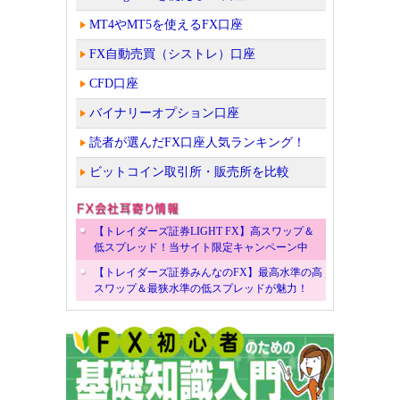
MT4やMT5を使えるFX口座
FX自動売買（シストレ）口座
CFD口座
バイナリーオプション口座
読者が選んだFX口座人気ランキング！
ビットコイン取引所・販売所を比較
【トレイダーズ証券LIGHT FX】高スワップ＆
低スプレッド！当サイト限定キャンペーン中
【トレイダーズ証券みんなのFX】最高水準の高
スワップ＆最狭水準の低スプレッドが魅力！