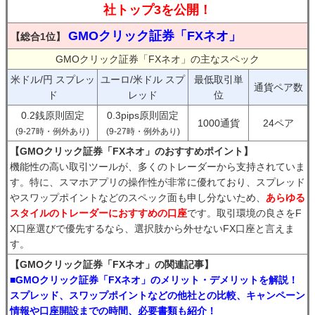
社トップ3を公開！
GMOクリック証券「FXネオ」
【総合1位】
GMOクリック証券「FXネオ」の主なスペック
米ドル/円 スプレッ
ユーロ/米ドル スプ
最低取引単
通貨ペア数
ド
レッド
位
0.2銭原則固定
0.3pips原則固定
1000通貨
24ペア
(9-27時・例外あり)
(9-27時・例外あり)
【GMOクリック証券「FXネオ」のおすすめポイント】
機能性の高い取引ツールが、多くのトレーダーから支持されていま
す。特に、スマホアプリの操作性が非常に優れており、スプレッド
やスワップポイントなどのスペック面も申し分ないため、
あらゆる
スタイルのトレーダーにおすすめの口座
です。取引環境の良さをF
X口座選びで優先するなら、選択肢から外せないFX口座と言えま
す。
【GMOクリック証券「FXネオ」の関連記事】
■GMOクリック証券「FXネオ」のメリット・デメリットを解説！
スプレッド、スワップポイントなどの他社との比較、キャンペーン
情報や口座開設までの時間、必要書類も紹介！