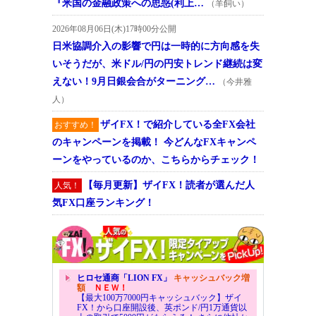
『米国の金融政策への思惑(利上…
（羊飼い）
2026年08月06日(木)17時00分公開
日米協調介入の影響で円は一時的に方向感を失
いそうだが、米ドル/円の円安トレンド継続は変
えない！9月日銀会合がターニング…
（今井雅
人）
ザイFX！で紹介している全FX会社
おすすめ！
のキャンペーンを掲載！ 今どんなFXキャンペ
ーンをやっているのか、こちらからチェック！
【毎月更新】ザイFX！読者が選んだ人
人気！
気FX口座ランキング！
ヒロセ通商「LION FX」
キャッシュバック増
額
ＮＥＷ！
【最大100万7000円キャッシュバック】ザイ
FX！から口座開設後、英ポンド/円1万通貨以