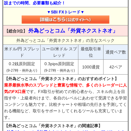
設までの時間、必要書類も紹介！
▼SBI FXトレード▼
外為どっとコム「外貨ネクストネオ」
【総合3位】
外為どっとコム「外貨ネクストネオ」の主なスペック
米ドル/円 スプレッ
ユーロ/米ドル スプ
最低取引単
通貨ペア数
ド
レッド
位
0.2銭原則固定
0.3pips原則固定
1000通貨
42ペア
(9-27時・例外あり)
(9-27時・例外あり)
【外為どっとコム「外貨ネクストネオ」のおすすめポイント】
業界最狭水準のスプレッドと豊富な情報で、多くのトレーダーに人
気のFX口座
です。FX取引が初めての初心者から、スキル向上を目
指す中・上級者向けまで、各自のレベルにあわせて受講できる学習
コンテンツも魅力です。比較チャートや相場の先行きを予測してく
れる機能など、取引をサポートしてくれるツールも充実していま
す。
【外為どっとコム「外貨ネクストネオ」の関連記事】