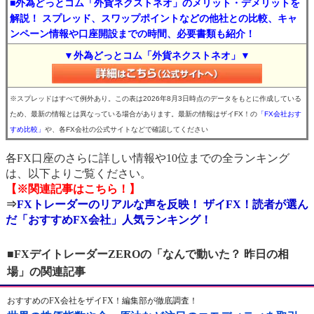
■外為どっとコム「外貨ネクストネオ」のメリット・デメリットを
解説！ スプレッド、スワップポイントなどの他社との比較、キャ
ンペーン情報や口座開設までの時間、必要書類も紹介！
▼外為どっとコム「外貨ネクストネオ」▼
※スプレッドはすべて例外あり。この表は2026年8月3日時点のデータをもとに作成している
ため、最新の情報とは異なっている場合があります。最新の情報はザイFX！の
「FX会社おす
すめ比較」
や、各FX会社の公式サイトなどで確認してください
各FX口座のさらに詳しい情報や10位までの全ランキング
は、以下よりご覧ください。
【※関連記事はこちら！】
⇒
FXトレーダーのリアルな声を反映！ ザイFX！読者が選ん
だ「おすすめFX会社」人気ランキング！
■FXデイトレーダーZEROの「なんで動いた？ 昨日の相
場」の関連記事
おすすめのFX会社をザイFX！編集部が徹底調査！