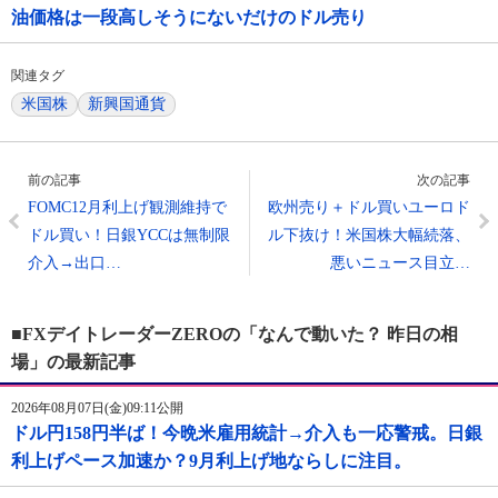
油価格は一段高しそうにないだけのドル売り
関連タグ
米国株
新興国通貨
前の記事
次の記事
FOMC12月利上げ観測維持で
欧州売り＋ドル買いユーロド
ドル買い！日銀YCCは無制限
ル下抜け！米国株大幅続落、
介入→出口…
悪いニュース目立…
■FXデイトレーダーZEROの「なんで動いた？ 昨日の相
場」の最新記事
2026年08月07日(金)09:11公開
ドル円158円半ば！今晩米雇用統計→介入も一応警戒。日銀
利上げペース加速か？9月利上げ地ならしに注目。