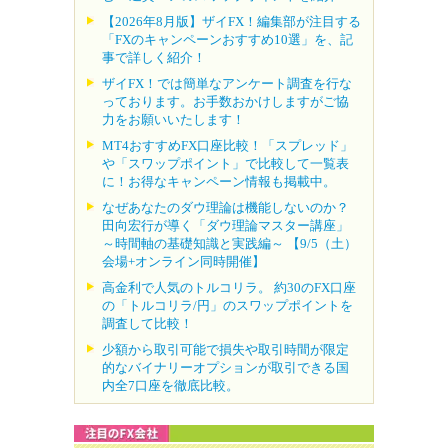
【2026年8月版】ザイFX！編集部が注目する
「FXのキャンペーンおすすめ10選」を、記
事で詳しく紹介！
ザイFX！では簡単なアンケート調査を行な
っております。お手数おかけしますがご協
力をお願いいたします！
MT4おすすめFX口座比較！「スプレッド」
や「スワップポイント」で比較して一覧表
に！お得なキャンペーン情報も掲載中。
なぜあなたのダウ理論は機能しないのか？
田向宏行が導く「ダウ理論マスター講座」
～時間軸の基礎知識と実践編～ 【9/5（土）
会場+オンライン同時開催】
高金利で人気のトルコリラ。 約30のFX口座
の「トルコリラ/円」のスワップポイントを
調査して比較！
少額から取引可能で損失や取引時間が限定
的なバイナリーオプションが取引できる国
内全7口座を徹底比較。