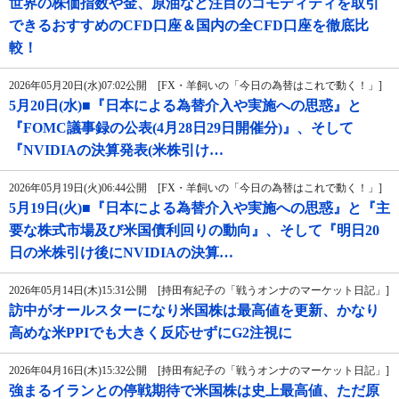
世界の株価指数や金、原油など注目のコモディティを取引
できるおすすめのCFD口座＆国内の全CFD口座を徹底比
較！
2026年05月20日(水)07:02公開 [FX・羊飼いの「今日の為替はこれで動く！」]
5月20日(水)■『日本による為替介入や実施への思惑』と
『FOMC議事録の公表(4月28日29日開催分)』、そして
『NVIDIAの決算発表(米株引け…
2026年05月19日(火)06:44公開 [FX・羊飼いの「今日の為替はこれで動く！」]
5月19日(火)■『日本による為替介入や実施への思惑』と『主
要な株式市場及び米国債利回りの動向』、そして『明日20
日の米株引け後にNVIDIAの決算…
2026年05月14日(木)15:31公開 [持田有紀子の「戦うオンナのマーケット日記」]
訪中がオールスターになり米国株は最高値を更新、かなり
高めな米PPIでも大きく反応せずにG2注視に
2026年04月16日(木)15:32公開 [持田有紀子の「戦うオンナのマーケット日記」]
強まるイランとの停戦期待で米国株は史上最高値、ただ原