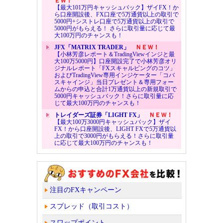
ＥＷ！
【最大101万円キャッシュバック】ザイFX！か
ら口座開設後、FX口座で5万通貨以上の取引で
5000円+シストレ口座で5万通貨以上の取引で
5000円がもらえる！ さらに取引量に応じて最
大100万円のチャンスも！
JFX「MATRIX TRADER」
ＮＥＷ！
【小林芳彦レポート＆TradingViewインジと最
大100万5000円】口座開設完了で小林芳彦オリ
ジナルレポート「FXスキャルピングのコツ」
およびTradingView専用インジケーター「コバ
スキャインジ」当日プレゼント＆専用フォー
ムからの申込と合計1万通貨以上の新規取引で
5000円キャッシュバック！さらに取引量に応
じて最大100万円のチャンスも！
トレイダーズ証券「LIGHT FX」
ＮＥＷ！
【最大100万3000円キャッシュバック】ザイ
FX！から口座開設後、LIGHT FXで5万通貨以
上の取引で3000円がもらえる！さらに取引量
に応じて最大100万円のチャンスも！
注目のFXキャンペーン
スプレッド（取引コスト）
スワップポイント