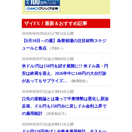
ザイFX！最新＆おすすめ記事
2026年08月09日(日)17時52分公開
【8月10日～の週】為替相場の注目材料スケジ
ュールと焦点
（羊飼い）
2026年08月07日(金)18時09分公開
米ドル/円は150円を試す展開に!? 米ドル高・円
安は終焉を迎え、2026年中に140円の大台打診
があってもサプライズ…
（陳満咲杜）
2026年08月07日(金)15時43分公開
口先の楽観論とは違って中東情勢は悪化し原油
反発、ドル円も158円台に戻しドル金利上昇で
の雇用統計
（持田有紀子）
2026年08月07日(金)09時11分公開
ドル円158円半ば！今晩米雇用統計→介入も一