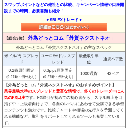
スワップポイントなどの他社との比較、キャンペーン情報や口座開
設までの時間、必要書類も紹介！
▼SBI FXトレード▼
外為どっとコム「外貨ネクストネオ」
【総合3位】
外為どっとコム「外貨ネクストネオ」の主なスペック
米ドル/円 スプレッ
ユーロ/米ドル スプ
最低取引単
通貨ペア数
ド
レッド
位
0.2銭原則固定
0.3pips原則固定
1000通貨
42ペア
(9-27時・例外あり)
(9-27時・例外あり)
【外為どっとコム「外貨ネクストネオ」のおすすめポイント】
業界最狭水準のスプレッドと豊富な情報で、多くのトレーダーに人
気のFX口座
です。FX取引が初めての初心者から、スキル向上を目
指す中・上級者向けまで、各自のレベルにあわせて受講できる学習
コンテンツも魅力です。比較チャートや相場の先行きを予測してく
れる機能など、取引をサポートしてくれるツールも充実していま
す。