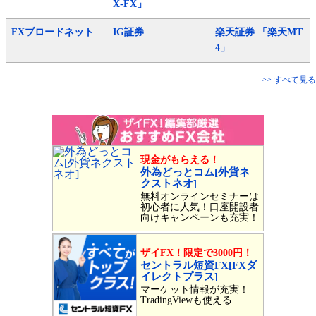
X-FX」
FXブロードネット
IG証券
楽天証券 「楽天MT
4」
>> すべて見る
現金がもらえる！
外為どっとコム[外貨ネ
クストネオ]
無料オンラインセミナーは
初心者に人気！口座開設者
向けキャンペーンも充実！
ザイFX！限定で3000円！
セントラル短資FX[FXダ
イレクトプラス]
マーケット情報が充実！
TradingViewも使える