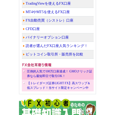
TradingViewを使えるFX口座
MT4やMT5を使えるFX口座
FX自動売買（シストレ）口座
CFD口座
バイナリーオプション口座
読者が選んだFX口座人気ランキング！
ビットコイン取引所・販売所を比較
圧倒的人気で100万口座達成！ GMOクリック証
券なら最短即日で取引OK！
【トレイダーズ証券LIGHT FX】高スワップ＆
低スプレッド！当サイト限定キャンペーン中