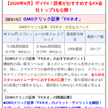
【2026年8月】ザイFX！読者がおすすめするFX会
社トップ3を公開！
GMOクリック証券「FXネオ」
【総合1位】
GMOクリック証券「FXネオ」の主なスペック
米ドル/円 スプレッ
ユーロ/米ドル スプ
最低取引単
通貨ペア数
ド
レッド
位
0.2銭原則固定
0.3pips原則固定
1000通貨
24ペア
(9-27時・例外あり)
(9-27時・例外あり)
【GMOクリック証券「FXネオ」のおすすめポイント】
機能性の高い取引ツールが、多くのトレーダーから支持されていま
す。特に、スマホアプリの操作性が非常に優れており、スプレッド
やスワップポイントなどのスペック面も申し分ないため、
あらゆる
スタイルのトレーダーにおすすめの口座
です。取引環境の良さをF
X口座選びで優先するなら、選択肢から外せないFX口座と言えま
す。
【GMOクリック証券「FXネオ」の関連記事】
■GMOクリック証券「FXネオ」のメリット・デメリットを解説！