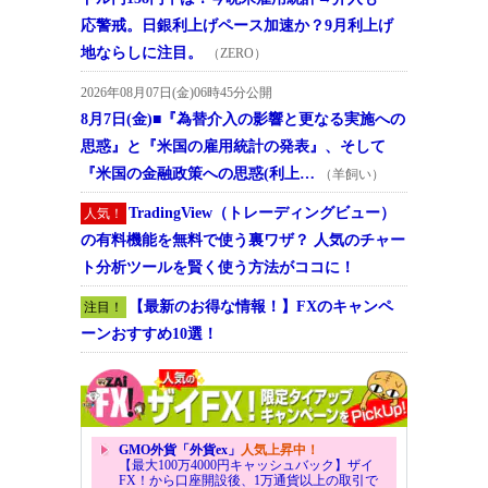
応警戒。日銀利上げペース加速か？9月利上げ
地ならしに注目。
（ZERO）
2026年08月07日(金)06時45分公開
8月7日(金)■『為替介入の影響と更なる実施への
思惑』と『米国の雇用統計の発表』、そして
『米国の金融政策への思惑(利上…
（羊飼い）
TradingView（トレーディングビュー）
人気！
の有料機能を無料で使う裏ワザ？ 人気のチャー
ト分析ツールを賢く使う方法がココに！
【最新のお得な情報！】FXのキャンペ
注目！
ーンおすすめ10選！
GMO外貨「外貨ex」
人気上昇中！
【最大100万4000円キャッシュバック】ザイ
FX！から口座開設後、1万通貨以上の取引で