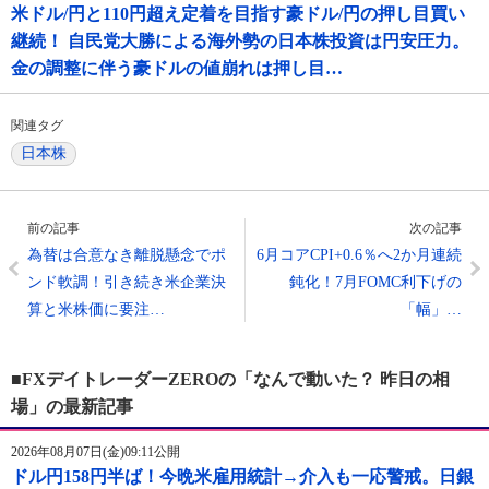
米ドル/円と110円超え定着を目指す豪ドル/円の押し目買い
継続！ 自民党大勝による海外勢の日本株投資は円安圧力。
金の調整に伴う豪ドルの値崩れは押し目…
関連タグ
日本株
前の記事
次の記事
為替は合意なき離脱懸念でポ
6月コアCPI+0.6％へ2か月連続
ンド軟調！引き続き米企業決
鈍化！7月FOMC利下げの
算と米株価に要注…
「幅」…
■FXデイトレーダーZEROの「なんで動いた？ 昨日の相
場」の最新記事
2026年08月07日(金)09:11公開
ドル円158円半ば！今晩米雇用統計→介入も一応警戒。日銀