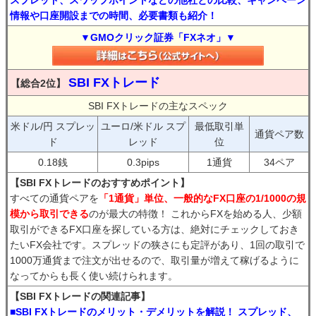
スプレッド、スワップポイントなどの他社との比較、キャンペーン
情報や口座開設までの時間、必要書類も紹介！
▼GMOクリック証券「FXネオ」▼
SBI FXトレード
【総合2位】
SBI FXトレードの主なスペック
米ドル/円 スプレッ
ユーロ/米ドル スプ
最低取引単
通貨ペア数
ド
レッド
位
0.18銭
0.3pips
1通貨
34ペア
【SBI FXトレードのおすすめポイント】
すべての通貨ペアを
「1通貨」単位、一般的なFX口座の1/1000の規
模から取引できる
のが最大の特徴！ これからFXを始める人、少額
取引ができるFX口座を探している方は、絶対にチェックしておき
たいFX会社です。スプレッドの狭さにも定評があり、1回の取引で
1000万通貨まで注文が出せるので、取引量が増えて稼げるように
なってからも長く使い続けられます。
【SBI FXトレードの関連記事】
■SBI FXトレードのメリット・デメリットを解説！ スプレッド、