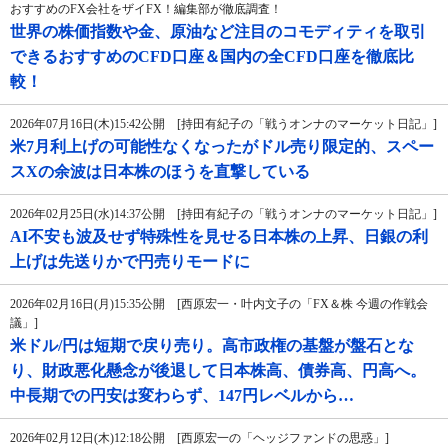
おすすめのFX会社をザイFX！編集部が徹底調査！
世界の株価指数や金、原油など注目のコモディティを取引
できるおすすめのCFD口座＆国内の全CFD口座を徹底比
較！
2026年07月16日(木)15:42公開 [持田有紀子の「戦うオンナのマーケット日記」]
米7月利上げの可能性なくなったがドル売り限定的、スペー
スXの余波は日本株のほうを直撃している
2026年02月25日(水)14:37公開 [持田有紀子の「戦うオンナのマーケット日記」]
AI不安も波及せず特殊性を見せる日本株の上昇、日銀の利
上げは先送りかで円売りモードに
2026年02月16日(月)15:35公開 [西原宏一・叶内文子の「FX＆株 今週の作戦会
議」]
米ドル/円は短期で戻り売り。高市政権の基盤が盤石とな
り、財政悪化懸念が後退して日本株高、債券高、円高へ。
中長期での円安は変わらず、147円レベルから…
2026年02月12日(木)12:18公開 [西原宏一の「ヘッジファンドの思惑」]