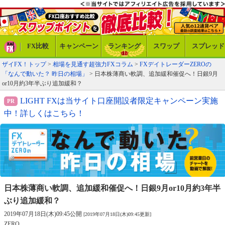
FX比較
キャンペーン
ランキング
スワップ
スプレッド
ザイFX！トップ
>
相場を見通す超強力FXコラム
>
FXデイトレーダーZEROの
「なんで動いた？ 昨日の相場」
> 日本株薄商い軟調、追加緩和催促へ！日銀9月
or10月約3年半ぶり追加緩和？
LIGHT FXは当サイト口座開設者限定キャンペーン実施
中！詳しくはこちら！
日本株薄商い軟調、追加緩和催促へ！
日銀9月or10月約3年半
ぶり追加緩和？
2019年07月18日(木)09:45公開
[2019年07月18日(木)09:45更新]
ZERO