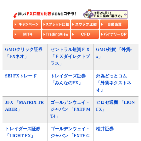
GMOクリック証券
セントラル短資ＦＸ
GMO外貨 「外貨e
「FXネオ」
「ＦＸダイレクトプ
x」
ラス」
SBI FXトレード
トレイダーズ証券
外為どっとコム
「みんなのFX」
「外貨ネクストネ
オ」
JFX 「MATRIX TR
ゴールデンウェイ・
ヒロセ通商 「LION
ADER」
ジャパン 「FXTF M
FX」
T4」
トレイダーズ証券
ゴールデンウェイ・
松井証券
「LIGHT FX」
ジャパン 「FXTF G