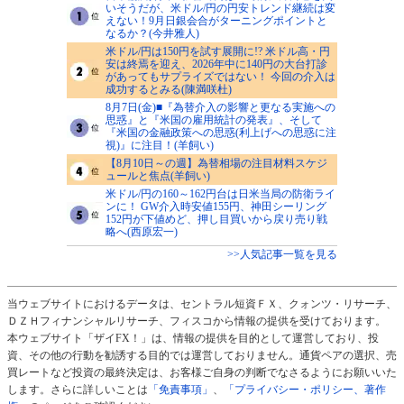
いそうだが、米ドル/円の円安トレンド継続は変
えない！9月日銀会合がターニングポイントと
なるか？(今井雅人)
米ドル/円は150円を試す展開に!? 米ドル高・円
安は終焉を迎え、2026年中に140円の大台打診
があってもサプライズではない！ 今回の介入は
成功するとみる(陳満咲杜)
8月7日(金)■『為替介入の影響と更なる実施への
思惑』と『米国の雇用統計の発表』、そして
『米国の金融政策への思惑(利上げへの思惑に注
視)』に注目！(羊飼い)
【8月10日～の週】為替相場の注目材料スケジ
ュールと焦点(羊飼い)
米ドル/円の160～162円台は日米当局の防衛ライ
ンに！ GW介入時安値155円、神田シーリング
152円が下値めど、押し目買いから戻り売り戦
略へ(西原宏一)
>>人気記事一覧を見る
当ウェブサイトにおけるデータは、セントラル短資ＦＸ、クォンツ・リサーチ、
ＤＺＨフィナンシャルリサーチ、フィスコから情報の提供を受けております。
本ウェブサイト「ザイFX！」は、情報の提供を目的として運営しており、投
資、その他の行動を勧誘する目的では運営しておりません。通貨ペアの選択、売
買レートなど投資の最終決定は、お客様ご自身の判断でなさるようにお願いいた
します。さらに詳しいことは
「免責事項」
、
「プライバシー・ポリシー、著作