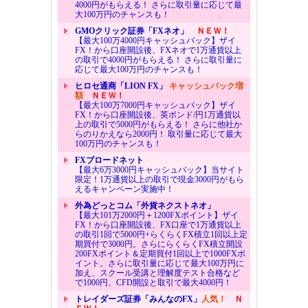
4000円がもらえる！ さらに取引量に応じて最
大100万円のチャンスも！
GMOクリック証券「FXネオ」
ＮＥＷ！
【最大100万4000円キャッシュバック】ザイ
FX！から口座開設後、FXネオで1万通貨以上
の取引で4000円がもらえる！ さらに取引量に
応じて最大100万円のチャンスも！
ヒロセ通商「LION FX」
キャッシュバック増
額
ＮＥＷ！
【最大100万7000円キャッシュバック】ザイ
FX！から口座開設後、英ポンド/円1万通貨以
上の取引で5000円がもらえる！ さらに他社か
らのりかえなら2000円！ 取引量に応じて最大
100万円のチャンスも！
FXブロードネット
【最大6万3000円キャッシュバック】当サイト
限定！1万通貨以上の取引で現金3000円がもら
えるキャンペーン実施中！
外為どっとコム「外貨ネクストネオ」
【最大101万2000円＋1200FXポイント】ザイ
FX！から口座開設後、FX口座で1万通貨以上
の取引1回で5000円+らくらくFX積立1回以上定
期買付で3000円。さらにらくらくFX積立開設
200FXポイント＆定期買付1回以上で1000FXポ
イント。さらに取引量に応じて最大100万円に
加え、スクール受講と理解度テスト合格など
で1000円、CFD開設と取引で最大4000円！
トレイダーズ証券「みんなのFX」
人気！
Ｎ