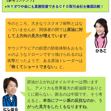
【参考コンテンツ】
●
ＮＹダウや金にも直接投資できるＣＦＤ取引会社を徹底比較！
今のところ、大きなリスクオフ材料とはな
っていませんが、関係者の間では
原油に対
して上方向の見方が増えています
。
サウジアラビアの鉄壁の防衛体制をおもち
ゃのようなドローンですり抜けられるのは
衝撃だったようで、ある原油トレーダーは
「怖くてショートできない」
と。
原油が上がればオイルマネーは潤います
し、アメリカも世界最大の産油国でありと
くに困らない。困るのは中国です。そう考
えると
、本当にフーシ派の反抗なのか、う
がった見方をしたくもなりますね
。