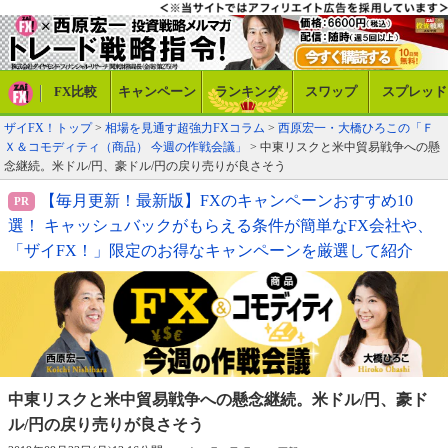
FX比較
キャンペーン
ランキング
スワップ
スプレッド
ザイFX！トップ
>
相場を見通す超強力FXコラム
>
西原宏一・大橋ひろこの「Ｆ
Ｘ＆コモディティ（商品） 今週の作戦会議」
> 中東リスクと米中貿易戦争への懸
念継続。米ドル/円、豪ドル/円の戻り売りが良さそう
【毎月更新！最新版】FXのキャンペーンおすすめ10
選！ キャッシュバックがもらえる条件が簡単なFX会社や、
「ザイFX！」限定のお得なキャンペーンを厳選して紹介
中東リスクと米中貿易戦争への懸念継続。
米ドル/円、豪ド
ル/円の戻り売りが良さそう