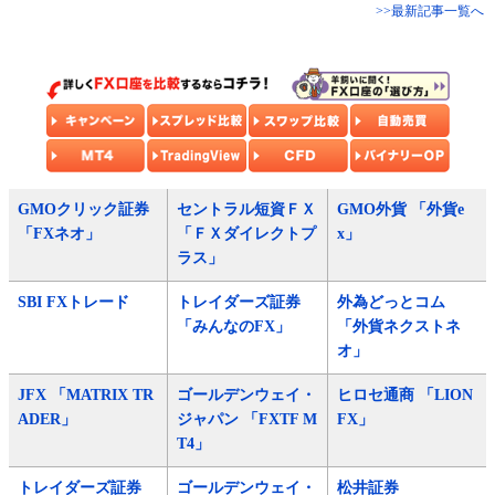
>>最新記事一覧へ
GMOクリック証券
セントラル短資ＦＸ
GMO外貨 「外貨e
「FXネオ」
「ＦＸダイレクトプ
x」
ラス」
SBI FXトレード
トレイダーズ証券
外為どっとコム
「みんなのFX」
「外貨ネクストネ
オ」
JFX 「MATRIX TR
ゴールデンウェイ・
ヒロセ通商 「LION
ADER」
ジャパン 「FXTF M
FX」
T4」
トレイダーズ証券
ゴールデンウェイ・
松井証券