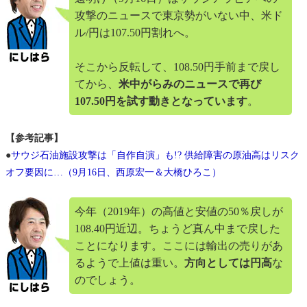
攻撃のニュースで東京勢がいない中、米ド
ル/円は107.50円割れへ。
そこから反転して、108.50円手前まで戻し
てから、
米中がらみのニュースで再び
107.50円を試す動きとなっています
。
【参考記事】
●
サウジ石油施設攻撃は「自作自演」も!? 供給障害の原油高はリスク
オフ要因に…（9月16日、西原宏一＆大橋ひろこ）
今年（2019年）の高値と安値の50％戻しが
108.40円近辺。ちょうど真ん中まで戻した
ことになります。ここには輸出の売りがあ
るようで上値は重い。
方向としては円高
な
のでしょう。