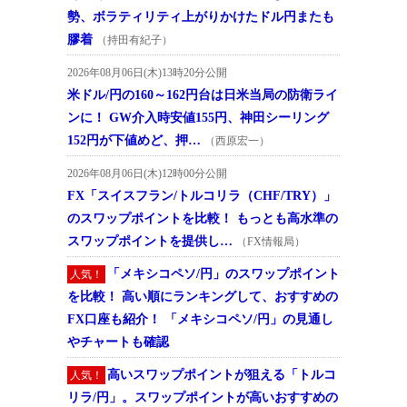
勢、ボラティリティ上がりかけたドル円またも
膠着
（持田有紀子）
2026年08月06日(木)13時20分公開
米ドル/円の160～162円台は日米当局の防衛ライ
ンに！ GW介入時安値155円、神田シーリング
152円が下値めど、押…
（西原宏一）
2026年08月06日(木)12時00分公開
FX「スイスフラン/トルコリラ（CHF/TRY）」
のスワップポイントを比較！ もっとも高水準の
スワップポイントを提供し…
（FX情報局）
「メキシコペソ/円」のスワップポイント
人気！
を比較！ 高い順にランキングして、おすすめの
FX口座も紹介！ 「メキシコペソ/円」の見通し
やチャートも確認
高いスワップポイントが狙える「トルコ
人気！
リラ/円」。スワップポイントが高いおすすめの