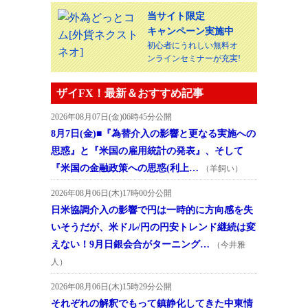
当サイト限定
キャンペーン実施中
初心者にうれしい無料オ
ンラインセミナーが充実!
ザイFX！最新＆おすすめ記事
2026年08月07日(金)06時45分公開
8月7日(金)■『為替介入の影響と更なる実施への
思惑』と『米国の雇用統計の発表』、そして
『米国の金融政策への思惑(利上…
（羊飼い）
2026年08月06日(木)17時00分公開
日米協調介入の影響で円は一時的に方向感を失
いそうだが、米ドル/円の円安トレンド継続は変
えない！9月日銀会合がターニング…
（今井雅
人）
2026年08月06日(木)15時29分公開
それぞれの解釈でもって鎮静化してきた中東情