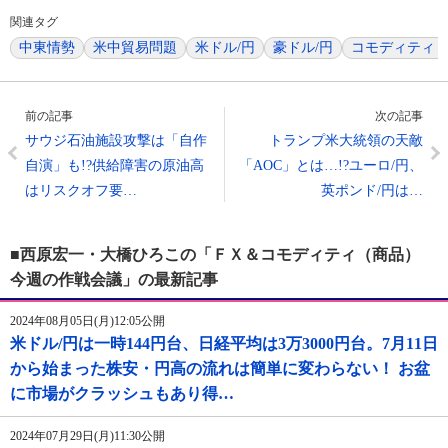
関連タグ
中東情勢
米中貿易問題
米ドル/円
豪ドル/円
コモディティ
前の記事
次の記事
サウジ石油施設攻撃は「自作
トランプ米大統領の天敵
自演」も!?供給障害の原油高
「AOC」とは…!?ユーロ/円、
はリスクオフ要…
英ポンド/円は…
■西原宏一・大橋ひろこの「ＦＸ＆コモディティ（商品）
今週の作戦会議」の最新記事
2024年08月05日(月)12:05公開
米ドル/円は一時144円台、日経平均は3万3000円台。7月11日
から始まった株安・円高の流れは簡単に変わらない！ お盆
に市場がクラッシュもあり得…
2024年07月29日(月)11:30公開