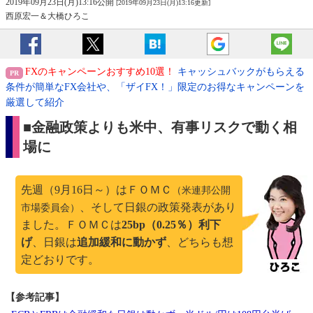
2019年09月23日(月)13:16公開
[2019年09月23日(月)13:16更新]
西原宏一＆大橋ひろこ
FXのキャンペーンおすすめ10選！
キャッシュバックがもらえる
条件が簡単なFX会社や、「ザイFX！」限定のお得なキャンペーンを
厳選して紹介
■金融政策よりも米中、有事リスクで動く相
場に
先週（9月16日～）はＦＯＭＣ
（米連邦公開
、そして日銀の政策発表があり
市場委員会）
ました。ＦＯＭＣは
25bp（0.25％）利下
げ
、日銀は
追加緩和に動かず
、どちらも想
定どおりです。
【参考記事】