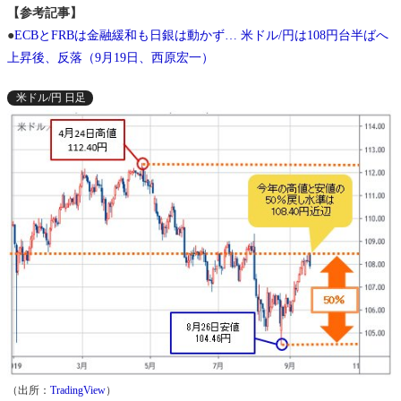
【参考記事】
●
ECBとFRBは金融緩和も日銀は動かず… 米ドル/円は108円台半ばへ
上昇後、反落（9月19日、西原宏一）
米ドル/円 日足
（出所：
TradingView
）