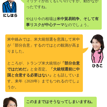
ィリティが出てもいいのですが、動かなか
ったですね。
やはり今の相場は
米中貿易戦争、そして有
事リスクが中心テーマ
なのでしょう。
米中絡みでは、米大統領選を意識して米中
が「部分合意」するのではとの観測が高ま
りました。
ところが、トランプ米大統領が
「部分合意
ではだめだ」
と全否定。
「大統領選前に中
国と合意する必要はない」
とも話していま
す。来年（2020年）までもつれるのでしょ
うか。
このままではそうなってしまいますね。