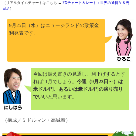
（リアルタイムチャートはこちら →
FXチャート＆レート：世界の通貨ＶＳ円
日足
）
9月25日（水）はニュージランドの政策金
利発表です。
今回は据え置きの見通し。利下げするとす
れば11月でしょう。
今週（9月23日～）は
米ドル/円、あるいは豪ドル/円の戻り売り
でいい
と思います。
（構成／ミドルマン・高城泰）