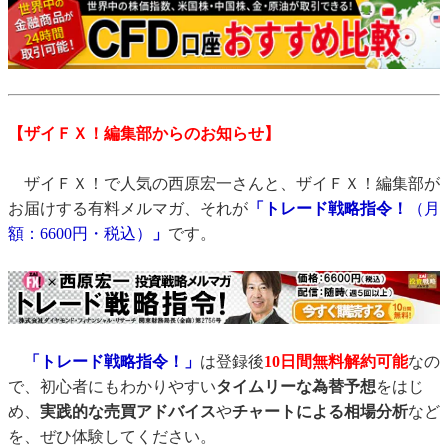
【ザイＦＸ！編集部からのお知らせ】
ザイＦＸ！で人気の西原宏一さんと、ザイＦＸ！編集部が
お届けする有料メルマガ、それが
「トレード戦略指令！
（月
額：6600円・税込）
」
です。
「トレード戦略指令！」
は登録後
10日間
無料解約可能
なの
で、初心者にもわかりやすい
タイムリーな為替予想
をはじ
め、
実践的な売買アドバイス
や
チャートによる相場分析
など
を、ぜひ体験してください。