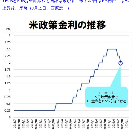
●
ECBとFRBは金融緩和も日銀は動かず…米ドル/円は108円台半ばへ
上昇後、反落（9月19日、西原宏一）