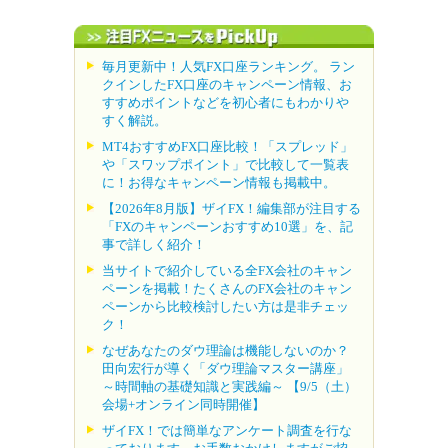
毎月更新中！人気FX口座ランキング。 ラン
クインしたFX口座のキャンペーン情報、お
すすめポイントなどを初心者にもわかりや
すく解説。
MT4おすすめFX口座比較！「スプレッド」
や「スワップポイント」で比較して一覧表
に！お得なキャンペーン情報も掲載中。
【2026年8月版】ザイFX！編集部が注目する
「FXのキャンペーンおすすめ10選」を、記
事で詳しく紹介！
当サイトで紹介している全FX会社のキャン
ペーンを掲載！たくさんのFX会社のキャン
ペーンから比較検討したい方は是非チェッ
ク！
なぜあなたのダウ理論は機能しないのか？
田向宏行が導く「ダウ理論マスター講座」
～時間軸の基礎知識と実践編～ 【9/5（土）
会場+オンライン同時開催】
ザイFX！では簡単なアンケート調査を行な