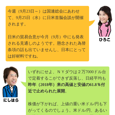
今週（9月23日～）は国連総会にあわせ
て、9月25日（水）に日米首脳会談が開催
されます。
日米の貿易合意が今月（9月）中にも発表
される見通しのようです。懸念された為替
条項の話も出ていませんし、日本にとって
は好材料ですね。
いずれにせよ、ＮＹダウは２万7000ドル台
で定着するこができず反落し、日経平均も
昨年（2018年）来の高値と安値の61.8％付
近で止められた展開
。
株価が下がれば、上値の重い米ドル/円も下
がってくるのでしょう。米ドル/円、あるい