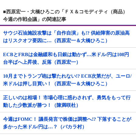
■西原宏一・大橋ひろこの「ＦＸ＆コモディティ（商品）
今週の作戦会議」の関連記事
サウジ石油施設攻撃は「自作自演」も!? 供給障害の原油高
はリスクオフ要因に…（西原宏一＆大橋ひろこ）
ECBとFRBは金融緩和も日銀は動かず…米ドル/円は108円
台半ばへ上昇後、反落（西原宏一）
10月までトランプ砲は撃たれない!? ECB次第だが、ユーロ/
米ドルは押し目買い！（西原宏一＆大橋ひろこ）
正しいのは相場！ 市場心理に惑わされず、勇気をもって行
動した少数派が勝つ！（陳満咲杜）
今週はFOMC！ 議長発言で株価は調整へ!? 下落することが
多かった米ドル/円は…？（バカラ村）