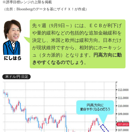
※誘導目標レンジの上限を掲載
（出所：Bloombergのデータを基にザイＦＸ！が作成）
先々週（9月9日～）には、ＥＣＢが利下げ
や量的緩和などの包括的な追加金融緩和を
決定し、米国と欧州は緩和方向。日本だけ
が現状維持ですから、相対的にホーキッシ
ュ（タカ派的）となります。
円高方向に動
きやすくなるのでしょう
。
米ドル/円 日足