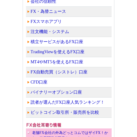
会社の信頼性
FX・為替ニュース
FXスマホアプリ
注文機能・システム
積立サービスがあるFX口座
TradingViewを使えるFX口座
MT4やMT5を使えるFX口座
FX自動売買（シストレ）口座
CFD口座
バイナリーオプション口座
読者が選んだFX口座人気ランキング！
ビットコイン取引所・販売所を比較
老舗FX会社の外為どっとコムではザイFX！か