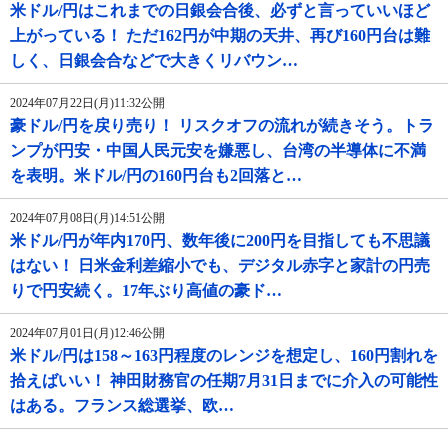
米ドル/円はこれまでの日銀会合後、必ずと言っていいほど
上がっている！ ただ162円が中期の天井、再び160円台は難
しく、日銀会合などで大きくリバウン…
2024年07月22日(月)11:32公開
豪ドル/円を戻り売り！ リスクオフの流れが続きそう。トラ
ンプが円安・中国人民元安を嫌悪し、台湾の半導体に不満
を表明。米ドル/円の160円台も2回落と…
2024年07月08日(月)14:51公開
米ドル/円が年内170円、数年後に200円を目指しても不思議
はない！ 日米金利差縮小でも、デジタル赤字と家計の円売
りで円安続く。17年ぶり高値の豪ド…
2024年07月01日(月)12:46公開
米ドル/円は158～163円程度のレンジを想定し、160円割れを
拾えばいい！ 神田財務官の任期7月31日までに介入の可能性
はある。フランス総選挙、欧…