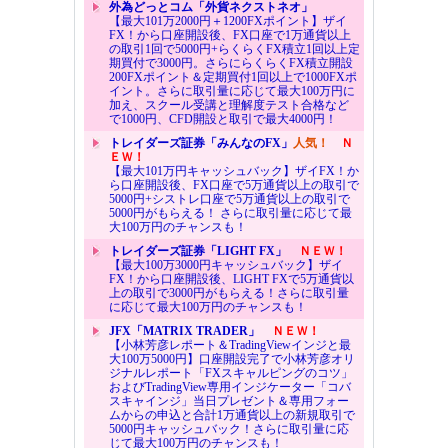
外為どっとコム「外貨ネクストネオ」
【最大101万2000円＋1200FXポイント】ザイ
FX！から口座開設後、FX口座で1万通貨以上
の取引1回で5000円+らくらくFX積立1回以上定
期買付で3000円。さらにらくらくFX積立開設
200FXポイント＆定期買付1回以上で1000FXポ
イント。さらに取引量に応じて最大100万円に
加え、スクール受講と理解度テスト合格など
で1000円、CFD開設と取引で最大4000円！
トレイダーズ証券「みんなのFX」
人気！
Ｎ
ＥＷ！
【最大101万円キャッシュバック】ザイFX！か
ら口座開設後、FX口座で5万通貨以上の取引で
5000円+シストレ口座で5万通貨以上の取引で
5000円がもらえる！ さらに取引量に応じて最
大100万円のチャンスも！
トレイダーズ証券「LIGHT FX」
ＮＥＷ！
【最大100万3000円キャッシュバック】ザイ
FX！から口座開設後、LIGHT FXで5万通貨以
上の取引で3000円がもらえる！さらに取引量
に応じて最大100万円のチャンスも！
JFX「MATRIX TRADER」
ＮＥＷ！
【小林芳彦レポート＆TradingViewインジと最
大100万5000円】口座開設完了で小林芳彦オリ
ジナルレポート「FXスキャルピングのコツ」
およびTradingView専用インジケーター「コバ
スキャインジ」当日プレゼント＆専用フォー
ムからの申込と合計1万通貨以上の新規取引で
5000円キャッシュバック！さらに取引量に応
じて最大100万円のチャンスも！