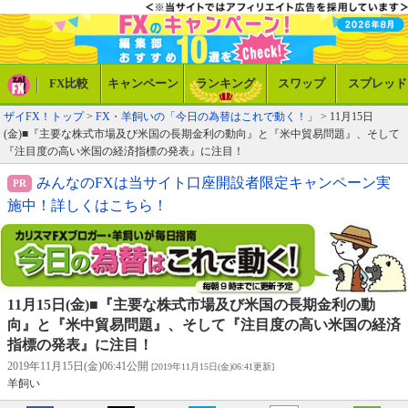
FX比較
キャンペーン
ランキング
スワップ
スプレッド
ザイFX！トップ
>
FX・羊飼いの「今日の為替はこれで動く！」
> 11月15日
(金)■『主要な株式市場及び米国の長期金利の動向』と『米中貿易問題』、そして
『注目度の高い米国の経済指標の発表』に注目！
みんなのFXは当サイト口座開設者限定キャンペーン実
施中！詳しくはこちら！
11月15日(金)■『主要な株式市場及び米国の長期金利の動
向』と『米中貿易問題』、そして『注目度の高い米国の経済
指標の発表』に注目！
2019年11月15日(金)06:41公開
[2019年11月15日(金)06:41更新]
羊飼い