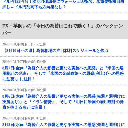
ドル円155円台！次期FRB議長にウォーシュ氏指名。米重要指標目白
押し→ドル円乱高下も方向感なし？
FX・羊飼いの「今日の為替はこれで動く！」のバックナン
バー
2026年08月09日(日)17:52公開
【8月10日～の週】為替相場の注目材料スケジュールと焦点
2026年08月07日(金)06:45公開
8月7日(金)■『為替介入の影響と更なる実施への思惑』と『米国の雇
用統計の発表』、そして『米国の金融政策への思惑(利上げへの思惑
に注視)』に注目！
2026年08月06日(木)06:50公開
8月6日(木)■『為替介入の影響と更なる実施への思惑(先週と週明けに
実施あり)』と『イラン情勢』、そして『明日に米国の雇用統計の発
表を控える点』に注目！
2026年08月05日(水)06:47公開
8月5日(水)■『為替介入の影響と更なる実施への思惑(先週と週明けに