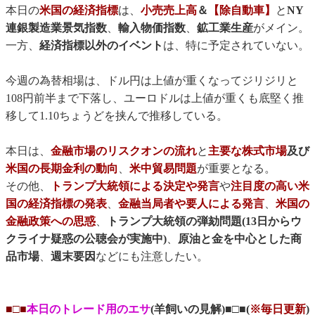
本日の
米国の経済指標
は、
小売売上高
＆
【除自動車】
と
NY
連銀製造業景気指数
、
輸入物価指数
、
鉱工業生産
がメイン。
一方、
経済指標以外のイベント
は、特に予定されていない。
今週の為替相場は、ドル円は上値が重くなってジリジリと
108円前半まで下落し、ユーロドルは上値が重くも底堅く推
移して1.10ちょうどを挟んで推移している。
本日は、
金融市場のリスクオンの流れ
と
主要な株式市場
及び
米国の長期金利の動向
、
米中貿易問題
が重要となる。
その他、
トランプ大統領による決定や発言
や
注目度の高い米
国の経済指標の発表
、
金融当局者や要人による発言
、
米国の
金融政策への思惑
、
トランプ大統領の弾劾問題(13日からウ
クライナ疑惑の公聴会が実施中)
、
原油と金を中心とした商
品市場
、
週末要因
などにも注意したい。
■□■
本日のトレード用のエサ
(羊飼いの見解)■□■(
※毎日更新
)