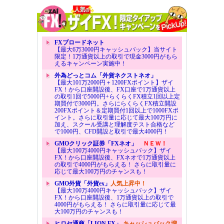
FXブロードネット
【最大6万3000円キャッシュバック】当サイト
限定！1万通貨以上の取引で現金3000円がもら
えるキャンペーン実施中！
外為どっとコム「外貨ネクストネオ」
【最大101万2000円＋1200FXポイント】ザイ
FX！から口座開設後、FX口座で1万通貨以上
の取引1回で5000円+らくらくFX積立1回以上定
期買付で3000円。さらにらくらくFX積立開設
200FXポイント＆定期買付1回以上で1000FXポ
イント。さらに取引量に応じて最大100万円に
加え、スクール受講と理解度テスト合格など
で1000円、CFD開設と取引で最大4000円！
GMOクリック証券「FXネオ」
ＮＥＷ！
【最大100万4000円キャッシュバック】ザイ
FX！から口座開設後、FXネオで1万通貨以上
の取引で4000円がもらえる！ さらに取引量に
応じて最大100万円のチャンスも！
GMO外貨「外貨ex」
人気上昇中！
【最大100万4000円キャッシュバック】ザイ
FX！から口座開設後、1万通貨以上の取引で
4000円がもらえる！ さらに取引量に応じて最
大100万円のチャンスも！
ヒロセ通商「LION FX」
キャッシュバック増