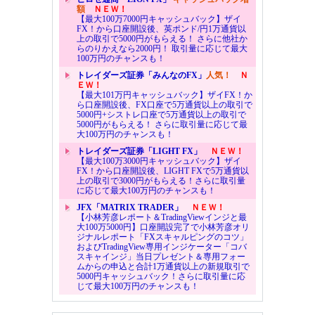
額
ＮＥＷ！
【最大100万7000円キャッシュバック】ザイ
FX！から口座開設後、英ポンド/円1万通貨以
上の取引で5000円がもらえる！ さらに他社か
らのりかえなら2000円！ 取引量に応じて最大
100万円のチャンスも！
トレイダーズ証券「みんなのFX」
人気！
Ｎ
ＥＷ！
【最大101万円キャッシュバック】ザイFX！か
ら口座開設後、FX口座で5万通貨以上の取引で
5000円+シストレ口座で5万通貨以上の取引で
5000円がもらえる！ さらに取引量に応じて最
大100万円のチャンスも！
トレイダーズ証券「LIGHT FX」
ＮＥＷ！
【最大100万3000円キャッシュバック】ザイ
FX！から口座開設後、LIGHT FXで5万通貨以
上の取引で3000円がもらえる！さらに取引量
に応じて最大100万円のチャンスも！
JFX「MATRIX TRADER」
ＮＥＷ！
【小林芳彦レポート＆TradingViewインジと最
大100万5000円】口座開設完了で小林芳彦オリ
ジナルレポート「FXスキャルピングのコツ」
およびTradingView専用インジケーター「コバ
スキャインジ」当日プレゼント＆専用フォー
ムからの申込と合計1万通貨以上の新規取引で
5000円キャッシュバック！さらに取引量に応
じて最大100万円のチャンスも！