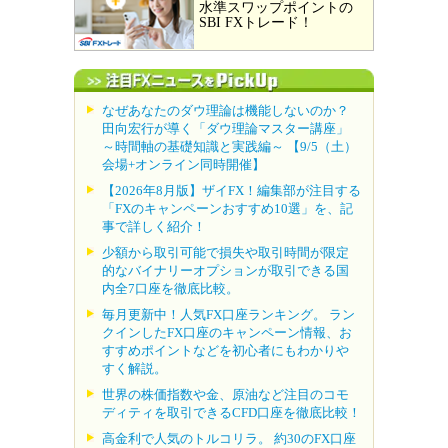
水準スワップポイントの
SBI FXトレード！
なぜあなたのダウ理論は機能しないのか？
田向宏行が導く「ダウ理論マスター講座」
～時間軸の基礎知識と実践編～ 【9/5（土）
会場+オンライン同時開催】
【2026年8月版】ザイFX！編集部が注目する
「FXのキャンペーンおすすめ10選」を、記
事で詳しく紹介！
少額から取引可能で損失や取引時間が限定
的なバイナリーオプションが取引できる国
内全7口座を徹底比較。
毎月更新中！人気FX口座ランキング。 ラン
クインしたFX口座のキャンペーン情報、お
すすめポイントなどを初心者にもわかりや
すく解説。
世界の株価指数や金、原油など注目のコモ
ディティを取引できるCFD口座を徹底比較！
高金利で人気のトルコリラ。 約30のFX口座