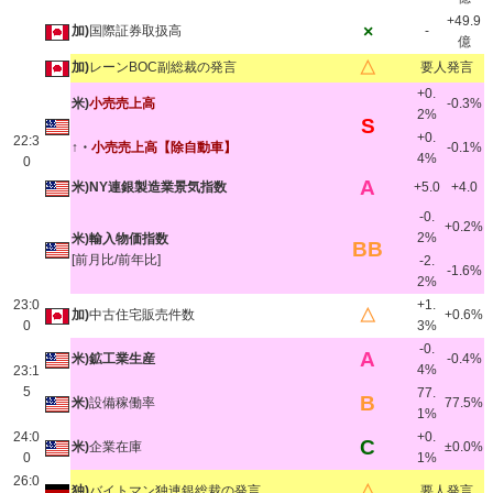
+49.9
×
加)
国際証券取扱高
-
億
△
加)
レーンBOC副総裁の発言
要人発言
+0.
米)
小売売上高
-0.3%
2%
S
+0.
22:3
↑・
小売売上高【除自動車】
-0.1%
4%
0
A
米)NY連銀製造業景気指数
+5.0
+4.0
-0.
+0.2%
2%
米)輸入物価指数
BB
[前月比/前年比]
-2.
-1.6%
2%
23:0
+1.
△
加)
中古住宅販売件数
+0.6%
0
3%
-0.
A
米)鉱工業生産
-0.4%
4%
23:1
5
77.
B
米)
設備稼働率
77.5%
1%
24:0
+0.
C
米)
企業在庫
±0.0%
0
1%
26:0
△
独)
バイトマン独連銀総裁の発言
要人発言