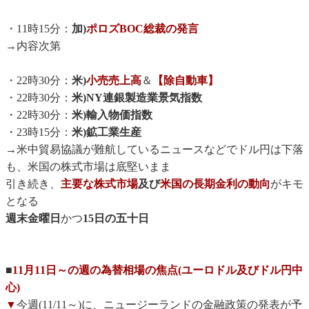
・11時15分：
加)
ポロズBOC総裁の発言
→内容次第
・22時30分：
米)
小売売上高
＆
【除自動車】
・22時30分：
米)NY連銀製造業景気指数
・22時30分：
米)輸入物価指数
・23時15分：
米)鉱工業生産
→米中貿易協議が難航しているニュースなどでドル円は下落
も、米国の株式市場は底堅いまま
引き続き、
主要な株式市場
及び
米国の長期金利の動向
がキモ
となる
週末金曜日
かつ
15日の五十日
■
11月11日～の週の為替相場の焦点(ユーロドル及びドル円中
心)
▼
今週(11/11～)に、ニュージーランドの金融政策の発表が予