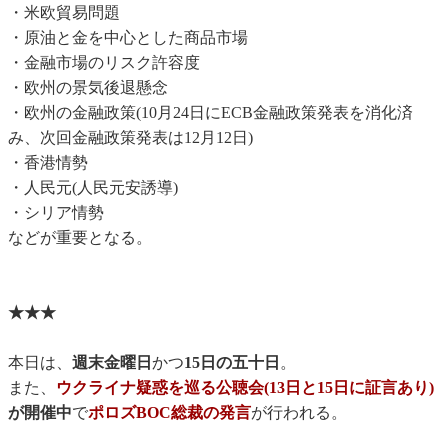
・米欧貿易問題
・原油と金を中心とした商品市場
・金融市場のリスク許容度
・欧州の景気後退懸念
・欧州の金融政策(10月24日にECB金融政策発表を消化済
み、次回金融政策発表は12月12日)
・香港情勢
・人民元(人民元安誘導)
・シリア情勢
などが重要となる。
★★★
本日は、
週末金曜日
かつ
15日の五十日
。
また、
ウクライナ疑惑を巡る公聴会(13日と15日に証言あり)
が開催中
で
ポロズBOC総裁の発言
が行われる。