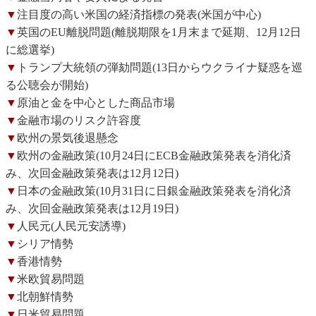
▼
注目度の高い米国の経済指標の発表(米国が中心)
▼
英国のEU離脱問題(離脱期限を1月末まで延期、12月12日
に総選挙)
▼
トランプ大統領の弾劾問題(13日からウクライナ疑惑を巡
る公聴会が開始)
▼
原油と金を中心とした商品市場
▼
金融市場のリスク許容度
▼
欧州の景気後退懸念
▼
欧州の金融政策(10月24日にECB金融政策発表を消化済
み、次回金融政策発表は12月12日)
▼
日本の金融政策(10月31日に日銀金融政策発表を消化済
み、次回金融政策発表は12月19日)
▼
人民元(人民元安誘導)
▼
シリア情勢
▼
香港情勢
▼
米欧貿易問題
▼
北朝鮮情勢
▼
日米貿易問題