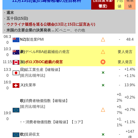
11月15日(金)の為替相場の注目材料
(注目度＆影
予想
発表
響度)
値
値
・
週末
・
五十日(15日)
・
ウクライナ疑惑を巡る公聴会(13日と15日に証言あり)
・
米国の主要企業の決算発表
→JCペニー、その他
06:3
△
NZ)
製造業PMI
-
48.4
0
10:3
△
豪)
デベルRBA総裁補佐の発言
要人発言
0
◎
11:15
加)
ポロズBOC総裁の発言
要人発言
-
+1.4%
13:3
日)
鉱工業生産【確報値】
×
0
[前月比/前年比]
-
+1.1%
16:0
×
ス)
失業率
-
13.9%
0
+0.
+0.2%
2%
欧)
消費者物価指数【確報値】
[前月比/前年比]
+0.
△
+0.7%
7%
19:0
0
+1.
↑・
消費者物価指数【確報値】【コア】
+1.1%
1%
+147
×
欧)
貿易収支
-
億