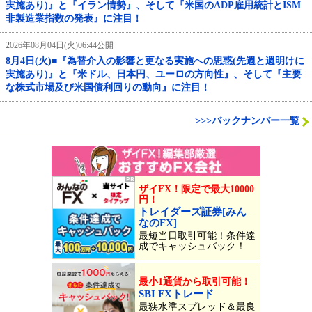
実施あり)』と『イラン情勢』、そして『米国のADP雇用統計とISM
非製造業指数の発表』に注目！
2026年08月04日(火)06:44公開
8月4日(火)■『為替介入の影響と更なる実施への思惑(先週と週明けに
実施あり)』と『米ドル、日本円、ユーロの方向性』、そして『主要
な株式市場及び米国債利回りの動向』に注目！
>>>バックナンバー一覧
ザイFX！限定で最大10000
円！
トレイダーズ証券[みん
なのFX]
最短当日取引可能！条件達
成でキャッシュバック！
最小1通貨から取引可能！
SBI FXトレード
最狭水準スプレッド＆最良