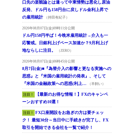
口先の楽観論とは違って中東情勢は悪化し原油
反発、ドル円も158円台に戻しドル金利上昇で
の雇用統計
（持田有紀子）
2026年08月07日(金)09時11分公開
ドル円158円半ば！今晩米雇用統計→介入も一
応警戒。日銀利上げペース加速か？9月利上げ
地ならしに注目。
（ZERO）
2026年08月07日(金)06時45分公開
8月7日(金)■『為替介入の影響と更なる実施への
思惑』と『米国の雇用統計の発表』、そして
『米国の金融政策への思惑(利上…
（羊飼い）
【最新のお得な情報！】FXのキャンペ
注目！
ーンおすすめ10選！
FX口座開設をお急ぎの方は要チェッ
注目！
ク！ 最短30分～当日中に手続きが完了し、FX
取引を開始できる会社を一覧で紹介！