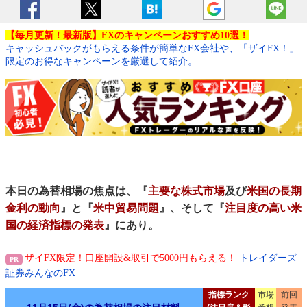
【毎月更新！最新版】FXのキャンペーンおすすめ10選！
キャッシュバックがもらえる条件が簡単なFX会社や、「ザイFX！」
限定のお得なキャンペーンを厳選して紹介。
本日の為替相場の焦点は、『
主要な株式市場
及び
米国の長期
金利の動向
』と『
米中貿易問題
』、そして『
注目度の高い米
国の経済指標の発表
』にあり。
ザイFX限定！口座開設&取引で5000円もらえる！
トレイダーズ
証券みんなのFX
指標ランク
市場
前回