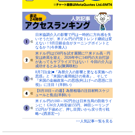
日米協調介入の影響で円は一時的に方向感を失
いそうだが、米ドル/円の円安トレンド継続は変
えない！9月日銀会合がターニングポイントと
なるか？(今井雅人)
米ドル/円は150円を試す展開に!? 米ドル高・円
安は終焉を迎え、2026年中に140円の大台打診
があってもサプライズではない！ 今回の介入は
成功するとみる(陳満咲杜)
8月7日(金)■『為替介入の影響と更なる実施への
思惑』と『米国の雇用統計の発表』、そして
『米国の金融政策への思惑(利上げへの思惑に注
視)』に注目！(羊飼い)
【8月10日～の週】為替相場の注目材料スケジ
ュールと焦点(羊飼い)
米ドル/円の160～162円台は日米当局の防衛ライ
ンに！ GW介入時安値155円、神田シーリング
152円が下値めど、押し目買いから戻り売り戦
略へ(西原宏一)
>>人気記事一覧を見る