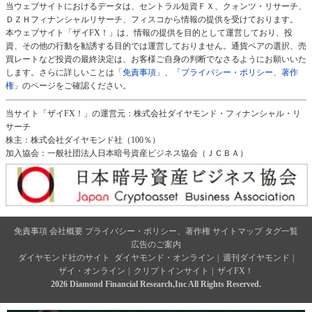
当ウェブサイトにおけるデータは、セントラル短資ＦＸ、クォンツ・リサーチ、
ＤＺＨフィナンシャルリサーチ、フィスコから情報の提供を受けております。
本ウェブサイト「ザイFX！」は、情報の提供を目的として運営しており、投
資、その他の行動を勧誘する目的では運営しておりません。通貨ペアの選択、売
買レートなど投資の最終決定は、お客様ご自身の判断でなさるようにお願いいた
します。さらに詳しいことは
「免責事項」
、
「プライバシー・ポリシー、著作
権」
のページをご確認ください。
当サイト「ザイFX！」の運営元：株式会社ダイヤモンド・フィナンシャル・リ
サーチ
株主：株式会社ダイヤモンド社（100％）
加入協会：一般社団法人日本暗号資産ビジネス協会（ＪＣＢＡ）
免責事項
会社概要
プライバシー・ポリシー、著作権
サイトマップ
タグ一覧
広告のご案内
ダイヤモンド社のサイト
ダイヤモンド・オンライン
|
週刊ダイヤモンド
|
ザイ・オンライン
|
クリプトインサイト
|
ザイFX！
2026 Diamond Financial Research,Inc All Rights Reserved.