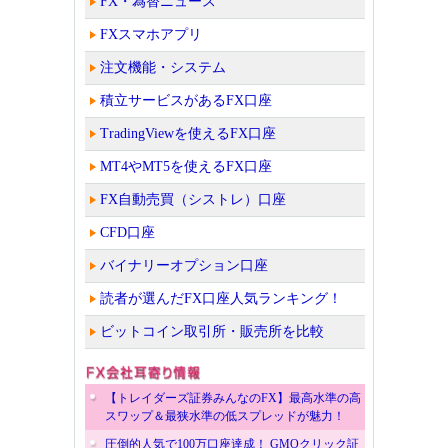
FX・為替ニュース
FXスマホアプリ
注文機能・システム
積立サービスがあるFX口座
TradingViewを使えるFX口座
MT4やMT5を使えるFX口座
FX自動売買（シストレ）口座
CFD口座
バイナリーオプション口座
読者が選んだFX口座人気ランキング！
ビットコイン取引所・販売所を比較
【トレイダーズ証券みんなのFX】最高水準の高
スワップ＆最狭水準の低スプレッドが魅力！
圧倒的人気で100万口座達成！ GMOクリック証