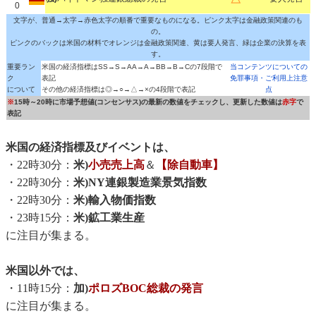
0
文字が、普通→太字→赤色太字の順番で重要なものになる。ピンク太字は金融政策関連のも
の。
ピンクのバックは米国の材料でオレンジは金融政策関連、黄は要人発言、緑は企業の決算を表
す。
重要ラン
米国の経済指標はSS→S→AA→A→BB→B→Cの7段階で
当コンテンツについての
ク
表記
免罪事項・ご利用上注意
について
その他の経済指標は◎→○→△→×の4段階で表記
点
※
15時～20時に市場予想値(コンセンサス)の最新の数値をチェックし、更新した数値は
赤字
で
表記
米国の経済指標及びイベントは、
・22時30分：
米)
小売売上高
＆
【除自動車】
・22時30分：
米)NY連銀製造業景気指数
・22時30分：
米)輸入物価指数
・23時15分：
米)鉱工業生産
に注目が集まる。
米国以外では、
・11時15分：
加)
ポロズBOC総裁の発言
に注目が集まる。