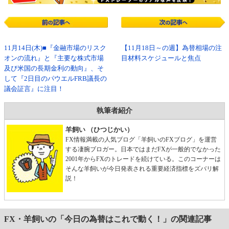
11月14日(木)■『金融市場のリスク
【11月18日～の週】為替相場の注
オンの流れ』と『主要な株式市場
目材料スケジュールと焦点
及び米国の長期金利の動向』、そ
して『2日目のパウエルFRB議長の
議会証言』に注目！
執筆者紹介
羊飼い （ひつじかい）
FX情報満載の人気ブログ「羊飼いのFXブログ」を運営
する凄腕ブロガー。日本ではまだFXが一般的でなかった
2001年からFXのトレードを続けている。このコーナーは
そんな羊飼いが今日発表される重要経済指標をズバリ解
説！
FX・羊飼いの「今日の為替はこれで動く！」の関連記事