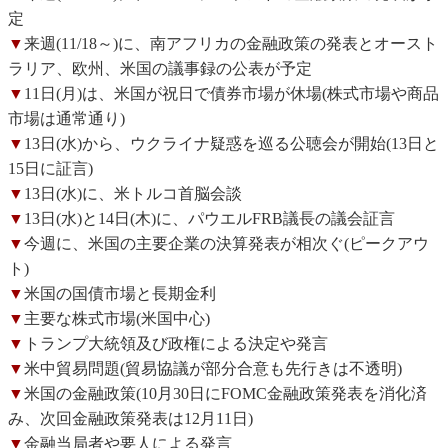
定
▼
来週(11/18～)に、南アフリカの金融政策の発表とオースト
ラリア、欧州、米国の議事録の公表が予定
▼
11日(月)は、米国が祝日で債券市場が休場(株式市場や商品
市場は通常通り)
▼
13日(水)から、ウクライナ疑惑を巡る公聴会が開始(13日と
15日に証言)
▼
13日(水)に、米トルコ首脳会談
▼
13日(水)と14日(木)に、パウエルFRB議長の議会証言
▼
今週に、米国の主要企業の決算発表が相次ぐ(ピークアウ
ト)
▼
米国の国債市場と長期金利
▼
主要な株式市場(米国中心)
▼
トランプ大統領及び政権による決定や発言
▼
米中貿易問題(貿易協議が部分合意も先行きは不透明)
▼
米国の金融政策(10月30日にFOMC金融政策発表を消化済
み、次回金融政策発表は12月11日)
▼
金融当局者や要人による発言