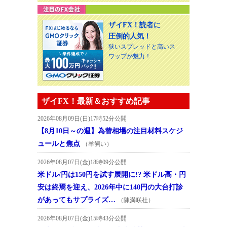
ザイFX！読者に
圧倒的人気！
狭いスプレッドと高いス
ワップが魅力！
ザイFX！最新＆おすすめ記事
2026年08月09日(日)17時52分公開
【8月10日～の週】為替相場の注目材料スケジ
ュールと焦点
（羊飼い）
2026年08月07日(金)18時09分公開
米ドル/円は150円を試す展開に!? 米ドル高・円
安は終焉を迎え、2026年中に140円の大台打診
があってもサプライズ…
（陳満咲杜）
2026年08月07日(金)15時43分公開