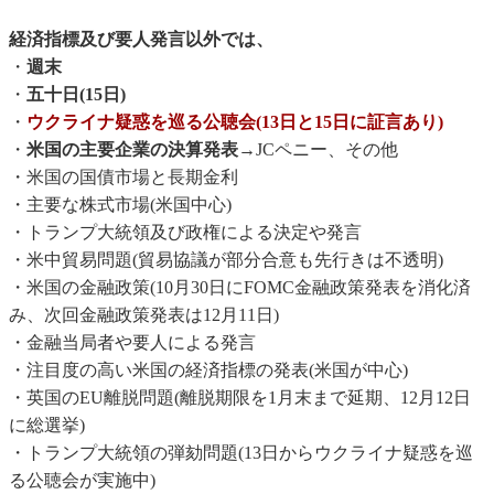
経済指標及び要人発言以外では、
・
週末
・
五十日(15日)
・
ウクライナ疑惑を巡る公聴会(13日と15日に証言あり)
・
米国の主要企業の決算発表
→JCペニー、その他
・米国の国債市場と長期金利
・主要な株式市場(米国中心)
・トランプ大統領及び政権による決定や発言
・米中貿易問題(貿易協議が部分合意も先行きは不透明)
・米国の金融政策(10月30日にFOMC金融政策発表を消化済
み、次回金融政策発表は12月11日)
・金融当局者や要人による発言
・注目度の高い米国の経済指標の発表(米国が中心)
・英国のEU離脱問題(離脱期限を1月末まで延期、12月12日
に総選挙)
・トランプ大統領の弾劾問題(13日からウクライナ疑惑を巡
る公聴会が実施中)