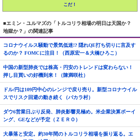
こだ！
■エミン・ユルマズの「トルコリラ相場の明日は天国か？
地獄か？」の関連記事
コロナウイルス騒動で景気低迷!? 隠れQE打ち切りに言及す
るのか？ FOMCに注目！（西原宏一＆大橋ひろこ）
中国の新型肺炎では株高・円安のトレンドは変わらない！
押し目買いの好機到来！（陳満咲杜）
ドル/円は109円中心のレンジで戻り売り。新型コロナウイル
スでリスク回避の動き続く（バカラ村）
ダウ6営業日ぶり反発、肺炎影響見極め。米企業決算ボーイ
ング、GEなどが予定（ＺＥＲＯ）
大暴落と安定。約30年間のトルコリラ相場を振り返る。エ