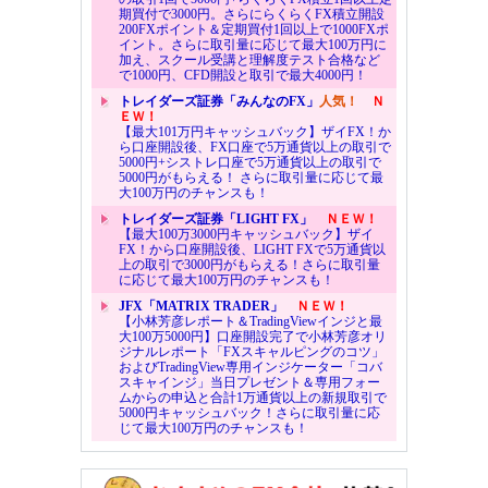
期買付で3000円。さらにらくらくFX積立開設
200FXポイント＆定期買付1回以上で1000FXポ
イント。さらに取引量に応じて最大100万円に
加え、スクール受講と理解度テスト合格など
で1000円、CFD開設と取引で最大4000円！
トレイダーズ証券「みんなのFX」
人気！
Ｎ
ＥＷ！
【最大101万円キャッシュバック】ザイFX！か
ら口座開設後、FX口座で5万通貨以上の取引で
5000円+シストレ口座で5万通貨以上の取引で
5000円がもらえる！ さらに取引量に応じて最
大100万円のチャンスも！
トレイダーズ証券「LIGHT FX」
ＮＥＷ！
【最大100万3000円キャッシュバック】ザイ
FX！から口座開設後、LIGHT FXで5万通貨以
上の取引で3000円がもらえる！さらに取引量
に応じて最大100万円のチャンスも！
JFX「MATRIX TRADER」
ＮＥＷ！
【小林芳彦レポート＆TradingViewインジと最
大100万5000円】口座開設完了で小林芳彦オリ
ジナルレポート「FXスキャルピングのコツ」
およびTradingView専用インジケーター「コバ
スキャインジ」当日プレゼント＆専用フォー
ムからの申込と合計1万通貨以上の新規取引で
5000円キャッシュバック！さらに取引量に応
じて最大100万円のチャンスも！