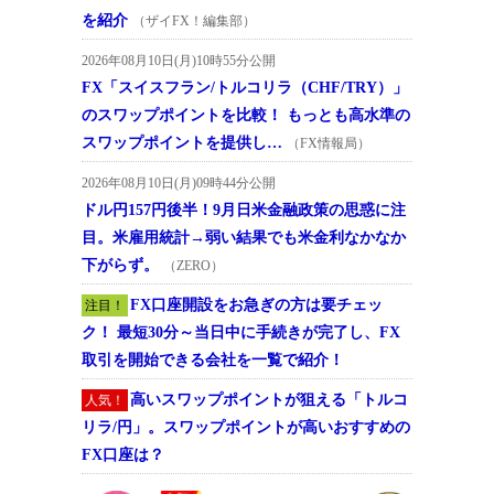
を紹介
（ザイFX！編集部）
2026年08月10日(月)10時55分公開
FX「スイスフラン/トルコリラ（CHF/TRY）」
のスワップポイントを比較！ もっとも高水準の
スワップポイントを提供し…
（FX情報局）
2026年08月10日(月)09時44分公開
ドル円157円後半！9月日米金融政策の思惑に注
目。米雇用統計→弱い結果でも米金利なかなか
下がらず。
（ZERO）
FX口座開設をお急ぎの方は要チェッ
注目！
ク！ 最短30分～当日中に手続きが完了し、FX
取引を開始できる会社を一覧で紹介！
高いスワップポイントが狙える「トルコ
人気！
リラ/円」。スワップポイントが高いおすすめの
FX口座は？