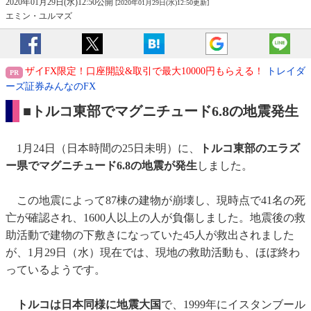
2020年01月29日(水)12:50公開
[2020年01月29日(水)12:50更新]
エミン・ユルマズ
ザイFX限定！口座開設&取引で最大10000円もらえる！
トレイダ
ーズ証券みんなのFX
■トルコ東部でマグニチュード6.8の地震発生
1月24日（日本時間の25日未明）に、
トルコ東部のエラズ
ー県でマグニチュード6.8の地震が発生
しました。
この地震によって87棟の建物が崩壊し、現時点で41名の死
亡が確認され、1600人以上の人が負傷しました。地震後の救
助活動で建物の下敷きになっていた45人が救出されました
が、1月29日（水）現在では、現地の救助活動も、ほぼ終わ
っているようです。
トルコは日本同様に地震大国
で、1999年にイスタンブール