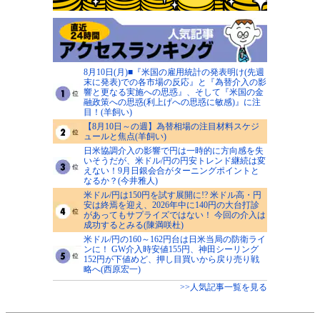
8月10日(月)■『米国の雇用統計の発表明け(先週
末に発表)での各市場の反応』と『為替介入の影
響と更なる実施への思惑』、そして『米国の金
融政策への思惑(利上げへの思惑に敏感)』に注
目！(羊飼い)
【8月10日～の週】為替相場の注目材料スケジ
ュールと焦点(羊飼い)
日米協調介入の影響で円は一時的に方向感を失
いそうだが、米ドル/円の円安トレンド継続は変
えない！9月日銀会合がターニングポイントと
なるか？(今井雅人)
米ドル/円は150円を試す展開に!? 米ドル高・円
安は終焉を迎え、2026年中に140円の大台打診
があってもサプライズではない！ 今回の介入は
成功するとみる(陳満咲杜)
米ドル/円の160～162円台は日米当局の防衛ライ
ンに！ GW介入時安値155円、神田シーリング
152円が下値めど、押し目買いから戻り売り戦
略へ(西原宏一)
>>人気記事一覧を見る