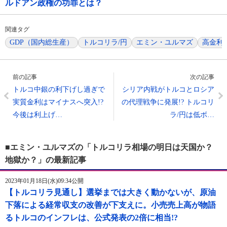
ルドアン政権の功罪とは？
関連タグ
GDP（国内総生産）
トルコリラ/円
エミン・ユルマズ
高金利
前の記事
次の記事
トルコ中銀の利下げし過ぎで
シリア内戦がトルコとロシア
実質金利はマイナスへ突入!?
の代理戦争に発展!? トルコリ
今後は利上げ…
ラ/円は低ボ…
■エミン・ユルマズの「トルコリラ相場の明日は天国か？
地獄か？」の最新記事
2023年01月18日(水)09:34公開
【トルコリラ見通し】選挙までは大きく動かないが、原油
下落による経常収支の改善が下支えに。小売売上高が物語
るトルコのインフレは、公式発表の2倍に相当!?