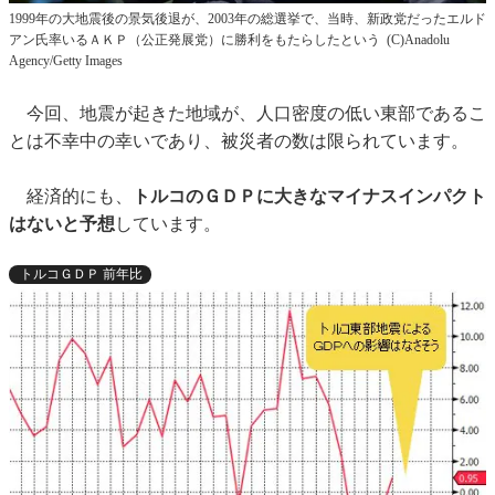
1999年の大地震後の景気後退が、2003年の総選挙で、当時、新政党だったエルド
アン氏率いるＡＫＰ（公正発展党）に勝利をもたらしたという (C)Anadolu
Agency/Getty Images
今回、地震が起きた地域が、人口密度の低い東部であるこ
とは不幸中の幸いであり、被災者の数は限られています。
経済的にも、
トルコのＧＤＰに大きなマイナスインパクト
はないと予想
しています。
トルコＧＤＰ 前年比