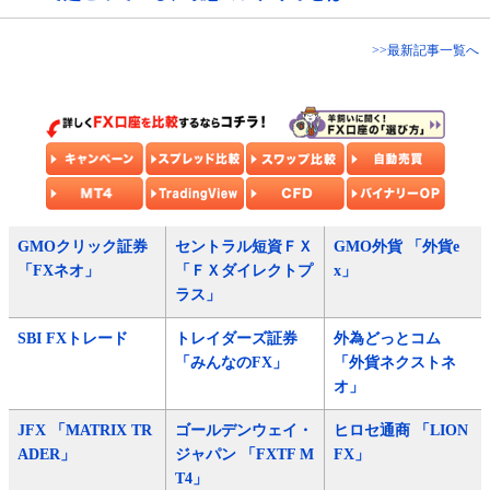
>>最新記事一覧へ
GMOクリック証券
セントラル短資ＦＸ
GMO外貨 「外貨e
「FXネオ」
「ＦＸダイレクトプ
x」
ラス」
SBI FXトレード
トレイダーズ証券
外為どっとコム
「みんなのFX」
「外貨ネクストネ
オ」
JFX 「MATRIX TR
ゴールデンウェイ・
ヒロセ通商 「LION
ADER」
ジャパン 「FXTF M
FX」
T4」