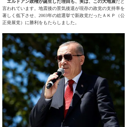
エルドアン政権が誕生した理由も、実は、この大地震
だと
言われています。地震後の景気後退が現存の政党の支持率を
著しく低下させ、2003年の総選挙で新政党だったＡＫＰ（公
正発展党）に勝利をもたらしました。