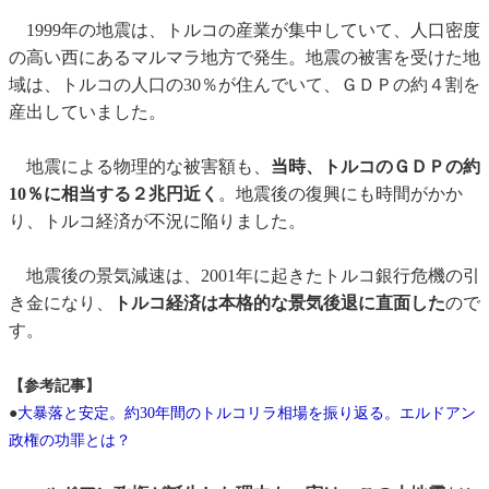
1999年の地震は、トルコの産業が集中していて、人口密度
の高い西にあるマルマラ地方で発生。地震の被害を受けた地
域は、トルコの人口の30％が住んでいて、ＧＤＰの約４割を
産出していました。
地震による物理的な被害額も、
当時、トルコのＧＤＰの約
10％に相当する２兆円近く
。地震後の復興にも時間がかか
り、トルコ経済が不況に陥りました。
地震後の景気減速は、2001年に起きたトルコ銀行危機の引
き金になり、
トルコ経済は本格的な景気後退に直面した
ので
す。
【参考記事】
●
大暴落と安定。約30年間のトルコリラ相場を振り返る。エルドアン
政権の功罪とは？