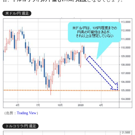
米ドル/円 週足
（出所：
Trading View
）
トルコリラ/円 週足