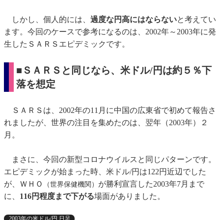
しかし、個人的には、
過度な円高にはならない
と考えてい
ます。今回のケースで参考になるのは、2002年～2003年に発
生したＳＡＲＳエピデミックです。
■ＳＡＲＳと同じなら、米ドル/円は約５％下
落を想定
ＳＡＲＳは、2002年の11月に中国の広東省で初めて報告さ
れましたが、世界の注目を集めたのは、翌年（2003年）２
月。
まさに、今回の新型コロナウイルスと同じパターンです。
エピデミックが始まった時、米ドル/円は122円近辺でした
が、ＷＨＯ
が勝利宣言した2003年7月まで
（世界保健機関）
に、
116円程度まで下がる
場面がありました。
2003年の米ドル/円 日足