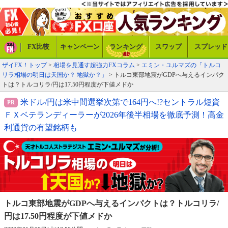
FX比較
キャンペーン
ランキング
スワップ
スプレッド
ザイFX！トップ
>
相場を見通す超強力FXコラム
>
エミン・ユルマズの「トルコ
リラ相場の明日は天国か？ 地獄か？」
> トルコ東部地震がGDPへ与えるインパク
トは？トルコリラ/円は17.50円程度が下値メドか
米ドル/円は米中間選挙次第で164円へ!?セントラル短資
ＦＸベテランディーラーが2026年後半相場を徹底予測！高金
利通貨の有望銘柄も
トルコ東部地震がGDPへ与えるインパクトは？
トルコリラ/
円は17.50円程度が下値メドか