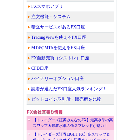
FXスマホアプリ
注文機能・システム
積立サービスがあるFX口座
TradingViewを使えるFX口座
MT4やMT5を使えるFX口座
FX自動売買（シストレ）口座
CFD口座
バイナリーオプション口座
読者が選んだFX口座人気ランキング！
ビットコイン取引所・販売所を比較
【トレイダーズ証券みんなのFX】最高水準の高
スワップ＆最狭水準の低スプレッドが魅力！
【トレイダーズ証券LIGHT FX】高スワップ＆
低スプレッド！当サイト限定キャンペーン中