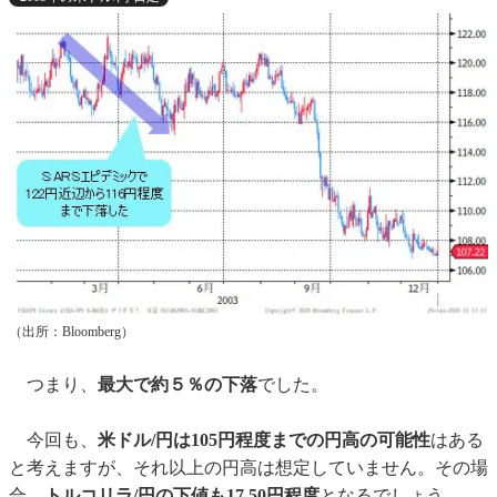
（出所：Bloomberg）
つまり、
最大で約５％の下落
でした。
今回も、
米ドル/円は105円程度までの円高の可能性
はある
と考えますが、それ以上の円高は想定していません。その場
合、
トルコリラ/円の下値も17.50円程度
となるでしょう。