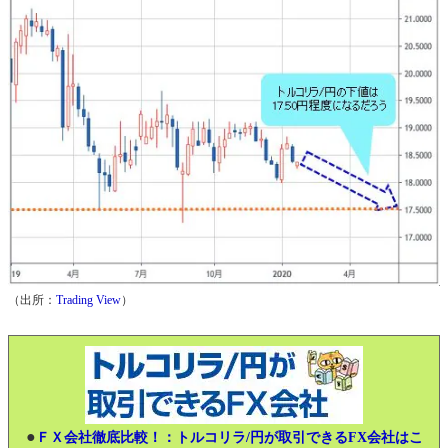
（出所：
Trading View
）
●
ＦＸ会社徹底比較！：トルコリラ/円が取引できるFX会社はこ