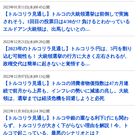
2023年01月11日(水)08:45公開
【トルコリラ見通し】トルコの大統領選挙は前倒しで実施
されそう。1回目の投票日は4/30か!? 負けるとわかっている
エルドアン大統領は、出馬しないとの…
2022年12月21日(水)09:20公開
【2023年のトルコリラ見通し】トルコリラ/円は、5円を割り
込む可能性も！ 大統領選挙の行方に大きく左右されるが、
政権交代は簡単に起きないと覚悟する…
2022年12月07日(水)09:13公開
【トルコリラ見通し】トルコの消費者物価指数は47カ月連
続で前月から上昇も、インフレの勢いに減速の兆し。大統
領は、選挙までは経済危機を回避しようと必死
2022年11月30日(水)14:39公開
【トルコリラ見通し】トルコ中銀の重なる利下げにも関わ
らず、トルコリラが大きく下がらない理由を解説！今、ト
ルコで起こっている、最悪のシナリオとは？