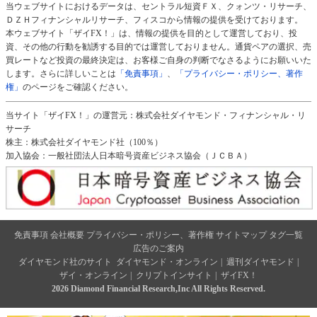
当ウェブサイトにおけるデータは、セントラル短資ＦＸ、クォンツ・リサーチ、
ＤＺＨフィナンシャルリサーチ、フィスコから情報の提供を受けております。
本ウェブサイト「ザイFX！」は、情報の提供を目的として運営しており、投
資、その他の行動を勧誘する目的では運営しておりません。通貨ペアの選択、売
買レートなど投資の最終決定は、お客様ご自身の判断でなさるようにお願いいた
します。さらに詳しいことは
「免責事項」
、
「プライバシー・ポリシー、著作
権」
のページをご確認ください。
当サイト「ザイFX！」の運営元：株式会社ダイヤモンド・フィナンシャル・リ
サーチ
株主：株式会社ダイヤモンド社（100％）
加入協会：一般社団法人日本暗号資産ビジネス協会（ＪＣＢＡ）
免責事項
会社概要
プライバシー・ポリシー、著作権
サイトマップ
タグ一覧
広告のご案内
ダイヤモンド社のサイト
ダイヤモンド・オンライン
|
週刊ダイヤモンド
|
ザイ・オンライン
|
クリプトインサイト
|
ザイFX！
2026 Diamond Financial Research,Inc All Rights Reserved.