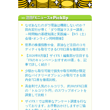
なぜあなたのダウ理論は機能しないのか？
田向宏行が導く「ダウ理論マスター講座」
～時間軸の基礎知識と実践編～ 【9/5（土）
会場+オンライン同時開催】
世界の株価指数や金、原油など注目のコモ
ディティを取引できるCFD口座を徹底比較！
【2026年8月版】ザイFX！編集部が注目する
「FXのキャンペーンおすすめ10選」を、記
事で詳しく紹介！
少額から取引可能で損失や取引時間が限定
的なバイナリーオプションが取引できる国
内全7口座を徹底比較。
高金利で人気のトルコリラ。 約30のFX口座
の「トルコリラ/円」のスワップポイントを
調査して比較！
ザイFX！では簡単なアンケート調査を行な
っております。お手数おかけしますがご協