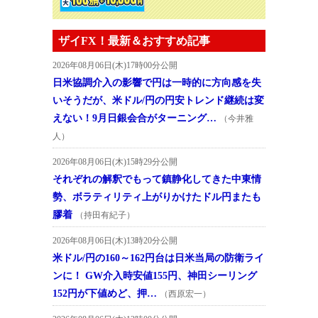
ザイFX！最新＆おすすめ記事
2026年08月06日(木)17時00分公開
日米協調介入の影響で円は一時的に方向感を失
いそうだが、米ドル/円の円安トレンド継続は変
えない！9月日銀会合がターニング…
（今井雅
人）
2026年08月06日(木)15時29分公開
それぞれの解釈でもって鎮静化してきた中東情
勢、ボラティリティ上がりかけたドル円またも
膠着
（持田有紀子）
2026年08月06日(木)13時20分公開
米ドル/円の160～162円台は日米当局の防衛ライ
ンに！ GW介入時安値155円、神田シーリング
152円が下値めど、押…
（西原宏一）