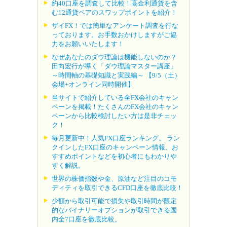
約40口座を調査して比較！高金利通貨を含
む12通貨ペアのスワップポイントを紹介！
ザイFX！では簡単なアンケート調査を行な
っております。お手数おかけしますがご協
力をお願いいたします！
なぜあなたのダウ理論は機能しないのか？
田向宏行が導く「ダウ理論マスター講座」
～時間軸の基礎知識と実践編～ 【9/5（土）
会場+オンライン同時開催】
当サイトで紹介している全FX会社のキャン
ペーンを掲載！たくさんのFX会社のキャン
ペーンから比較検討したい方は是非チェッ
ク！
毎月更新中！人気FX口座ランキング。 ラン
クインしたFX口座のキャンペーン情報、お
すすめポイントなどを初心者にもわかりや
すく解説。
世界の株価指数や金、原油など注目のコモ
ディティを取引できるCFD口座を徹底比較！
少額から取引可能で損失や取引時間が限定
的なバイナリーオプションが取引できる国
内全7口座を徹底比較。