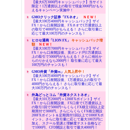
【最大6万3000円キャッシュバック】当サイト
限定！1万通貨以上の取引で現金3000円がもら
えるキャンペーン実施中！
GMOクリック証券「FXネオ」
ＮＥＷ！
【最大100万4000円キャッシュバック】ザイ
FX！から口座開設後、FXネオで1万通貨以上
の取引で4000円がもらえる！ さらに取引量に
応じて最大100万円のチャンスも！
ヒロセ通商「LION FX」
キャッシュバック増
額
ＮＥＷ！
【最大100万7000円キャッシュバック】ザイ
FX！から口座開設後、英ポンド/円1万通貨以
上の取引で5000円がもらえる！ さらに他社か
らのりかえなら2000円！ 取引量に応じて最大
100万円のチャンスも！
GMO外貨「外貨ex」
人気上昇中！
【最大100万4000円キャッシュバック】ザイ
FX！から口座開設後、1万通貨以上の取引で
4000円がもらえる！ さらに取引量に応じて最
大100万円のチャンスも！
外為どっとコム「外貨ネクストネオ」
【最大101万2000円＋1200FXポイント】ザイ
FX！から口座開設後、FX口座で1万通貨以上
の取引1回で5000円+らくらくFX積立1回以上定
期買付で3000円。さらにらくらくFX積立開設
200FXポイント＆定期買付1回以上で1000FXポ
イント。さらに取引量に応じて最大100万円に
加え、スクール受講と理解度テスト合格など
で1000円、CFD開設と取引で最大4000円！