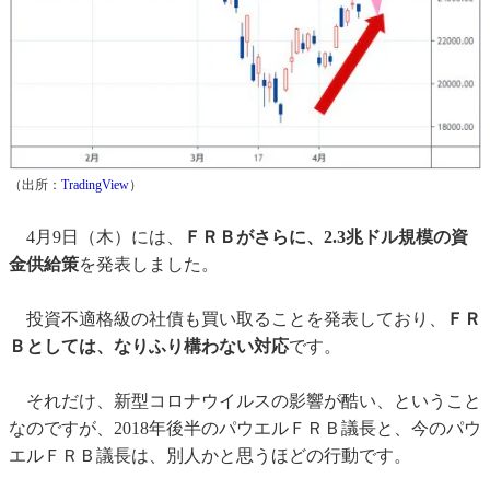
（出所：
TradingView
）
4月9日（木）には、
ＦＲＢがさらに、2.3兆ドル規模の資
金供給策
を発表しました。
投資不適格級の社債も買い取ることを発表しており、
ＦＲ
Ｂとしては、なりふり構わない対応
です。
それだけ、新型コロナウイルスの影響が酷い、ということ
なのですが、2018年後半のパウエルＦＲＢ議長と、今のパウ
エルＦＲＢ議長は、別人かと思うほどの行動です。