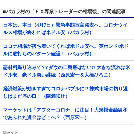
■バカラ村の「ＦＸ専業トレーダーの相場観」の関連記事
日本は、本日（4月7日）緊急事態宣言発表へ。コロナウイ
ルス相場が終われば米ドル安（バカラ村）
コロナ相場が落ち着いてくれば米ドル安へ。英ポンド/米ド
ルに底打ちのパターン確認！（バカラ村）
悪材料織り込みでNYダウの二番底はない!? 大きな流れは米
ドル安。豪ドル買い継続（西原宏一＆大橋ひろこ）
経済対策が効きすぎてコロナバブルに!? 株式市場の切り返
しはまだ序の口！（陳満咲杜）
マーケットは「アフターコロナ」に注目！大規模金融緩和
であふれた資金はどこへ？（西原宏一）
関連タグ