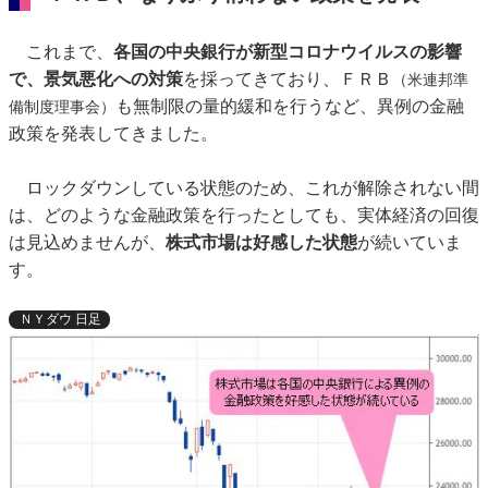
これまで、
各国の中央銀行が新型コロナウイルスの影響
で、景気悪化への対策
を採ってきており、ＦＲＢ
（米連邦準
も無制限の量的緩和を行うなど、異例の金融
備制度理事会）
政策を発表してきました。
ロックダウンしている状態のため、これが解除されない間
は、どのような金融政策を行ったとしても、実体経済の回復
は見込めませんが、
株式市場は好感した状態
が続いていま
す。
ＮＹダウ 日足