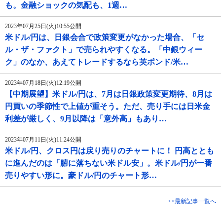
も。金融ショックの気配も、1週…
2023年07月25日(火)10:55公開
米ドル/円は、日銀会合で政策変更がなかった場合、「セ
ル・ザ・ファクト」で売られやすくなる。「中銀ウィー
ク」のなか、あえてトレードするなら英ポンド/米…
2023年07月18日(火)12:19公開
【中期展望】米ドル/円は、7月は日銀政策変更期待、8月は
円買いの季節性で上値が重そう。ただ、売り手には日米金
利差が厳しく、9月以降は「意外高」もあり…
2023年07月11日(火)11:24公開
米ドル/円、クロス円は戻り売りのチャートに！ 円高ととも
に進んだのは「腑に落ちない米ドル安」。米ドル/円が一番
売りやすい形に。豪ドル/円のチャート形…
>>最新記事一覧へ