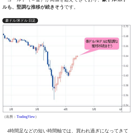
ルも、堅調な推移が続きそう
です。
豪ドル/米ドル 日足
（出所：
TradingView
）
4時間足などの短い時間軸では、買われ過ぎになってきて