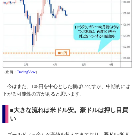
（出所：
TradingView
）
今はまだ、108円を中心とした横ばいですが、中期的には
下がる可能性の方があると思います。
■大きな流れは米ドル安。豪ドルは押し目買
い
ゴールド（＝金）が高値を超えてきており、
豪ドル/米ド