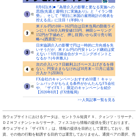
8月6日(木)■『為替介入の影響と更なる実施への
思惑(先週と週明けに実施あり)』と『イラン情
勢』、そして『明日に米国の雇用統計の発表を
控える点』に注目！(羊飼い)
米ドル/円の160～162円台は日米当局の防衛ライ
ンに！ GW介入時安値155円、神田シーリング
152円が下値めど、押し目買いから戻り売り戦
略へ(西原宏一)
日米協調介入の影響で円は一時的に方向感を失
いそうだが、米ドル/円の円安トレンド継続は変
えない！9月日銀会合がターニングポイントと
なるか？(今井雅人)
次の介入いつ？日銀利上げペース上げざるを得
ない。円安止まらなければ10月末～11月に追加
介入か？(ZERO)
FX会社のキャンペーンおすすめ10選！ キャッ
シュバックがもらえる条件がかんたんなFX会社
や、「ザイFX！」限定のキャンペーンを紹介
【2026年8月】(FX情報局)
>>人気記事一覧を見る
当ウェブサイトにおけるデータは、セントラル短資ＦＸ、クォンツ・リサーチ、
ＤＺＨフィナンシャルリサーチ、フィスコから情報の提供を受けております。
本ウェブサイト「ザイFX！」は、情報の提供を目的として運営しており、投
資、その他の行動を勧誘する目的では運営しておりません。通貨ペアの選択、売