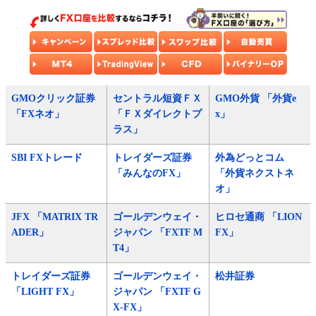
GMOクリック証券
セントラル短資ＦＸ
GMO外貨 「外貨e
「FXネオ」
「ＦＸダイレクトプ
x」
ラス」
SBI FXトレード
トレイダーズ証券
外為どっとコム
「みんなのFX」
「外貨ネクストネ
オ」
JFX 「MATRIX TR
ゴールデンウェイ・
ヒロセ通商 「LION
ADER」
ジャパン 「FXTF M
FX」
T4」
トレイダーズ証券
ゴールデンウェイ・
松井証券
「LIGHT FX」
ジャパン 「FXTF G
X-FX」