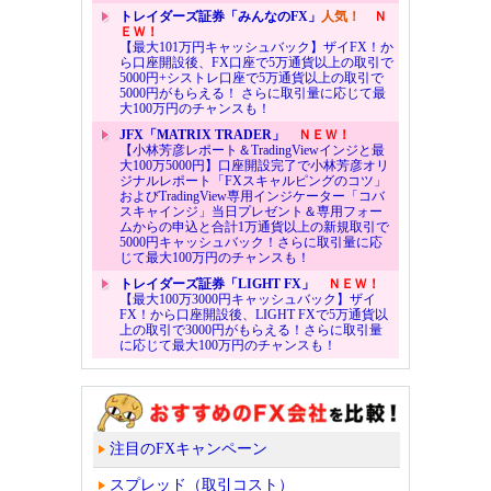
トレイダーズ証券「みんなのFX」
人気！
Ｎ
ＥＷ！
【最大101万円キャッシュバック】ザイFX！か
ら口座開設後、FX口座で5万通貨以上の取引で
5000円+シストレ口座で5万通貨以上の取引で
5000円がもらえる！ さらに取引量に応じて最
大100万円のチャンスも！
JFX「MATRIX TRADER」
ＮＥＷ！
【小林芳彦レポート＆TradingViewインジと最
大100万5000円】口座開設完了で小林芳彦オリ
ジナルレポート「FXスキャルピングのコツ」
およびTradingView専用インジケーター「コバ
スキャインジ」当日プレゼント＆専用フォー
ムからの申込と合計1万通貨以上の新規取引で
5000円キャッシュバック！さらに取引量に応
じて最大100万円のチャンスも！
トレイダーズ証券「LIGHT FX」
ＮＥＷ！
【最大100万3000円キャッシュバック】ザイ
FX！から口座開設後、LIGHT FXで5万通貨以
上の取引で3000円がもらえる！さらに取引量
に応じて最大100万円のチャンスも！
注目のFXキャンペーン
スプレッド（取引コスト）