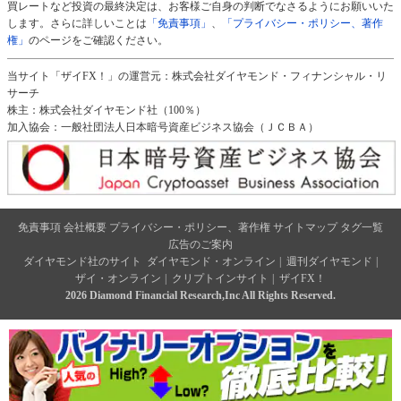
買レートなど投資の最終決定は、お客様ご自身の判断でなさるようにお願いいた
します。さらに詳しいことは
「免責事項」
、
「プライバシー・ポリシー、著作
権」
のページをご確認ください。
当サイト「ザイFX！」の運営元：株式会社ダイヤモンド・フィナンシャル・リ
サーチ
株主：株式会社ダイヤモンド社（100％）
加入協会：一般社団法人日本暗号資産ビジネス協会（ＪＣＢＡ）
免責事項
会社概要
プライバシー・ポリシー、著作権
サイトマップ
タグ一覧
広告のご案内
ダイヤモンド社のサイト
ダイヤモンド・オンライン
|
週刊ダイヤモンド
|
ザイ・オンライン
|
クリプトインサイト
|
ザイFX！
2026 Diamond Financial Research,Inc All Rights Reserved.