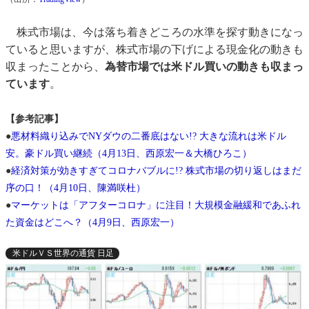
株式市場は、今は落ち着きどころの水準を探す動きになっ
ていると思いますが、株式市場の下げによる現金化の動きも
収まったことから、
為替市場では米ドル買いの動きも収まっ
ています
。
【参考記事】
●
悪材料織り込みでNYダウの二番底はない!? 大きな流れは米ドル
安。豪ドル買い継続（4月13日、西原宏一＆大橋ひろこ）
●
経済対策が効きすぎてコロナバブルに!? 株式市場の切り返しはまだ
序の口！（4月10日、陳満咲杜）
●
マーケットは「アフターコロナ」に注目！大規模金融緩和であふれ
た資金はどこへ？（4月9日、西原宏一）
米ドルＶＳ世界の通貨 日足