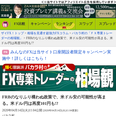
FX比較
キャンペーン
ランキング
スワップ
スプレッド
ザイFX！トップ
>
相場を見通す超強力FXコラム
>
バカラ村の「ＦＸ専業トレー
ダーの相場観」
> FRBのなりふり構わぬ政策で、米ドル安の可能性が高まる。米
ドル/円は再度101円も!?
みんなのFXは当サイト口座開設者限定キャンペーン実
施中！詳しくはこちら！
FRBのなりふり構わぬ政策で、米ドル安の
可能性が高ま
る。米ドル/円は再度101円も!?
2020年04月14日(火)11:04公開
[2020年04月14日(火)11:04更新]
バカラ村