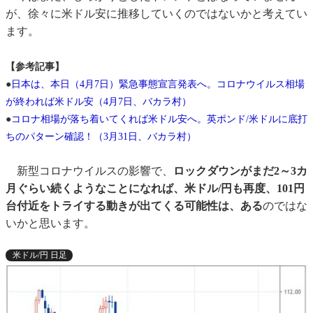
が、徐々に米ドル安に推移していくのではないかと考えてい
ます。
【参考記事】
●
日本は、本日（4月7日）緊急事態宣言発表へ。コロナウイルス相場
が終われば米ドル安（4月7日、バカラ村）
●
コロナ相場が落ち着いてくれば米ドル安へ。英ポンド/米ドルに底打
ちのパターン確認！（3月31日、バカラ村）
新型コロナウイルスの影響で、
ロックダウンがまだ2～3カ
月ぐらい続くようなことになれば、米ドル/円も再度、101円
台付近をトライする動きが出てくる可能性は、ある
のではな
いかと思います。
米ドル/円 日足