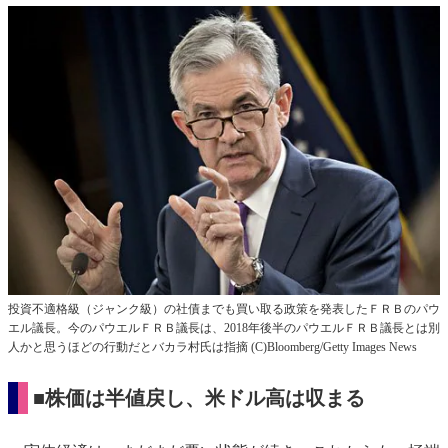
投資不適格級（ジャンク級）の社債までも買い取る政策を発表したＦＲＢのパウ
エル議長。今のパウエルＦＲＢ議長は、2018年後半のパウエルＦＲＢ議長とは別
人かと思うほどの行動だとバカラ村氏は指摘 (C)Bloomberg/Getty Images News
■株価は半値戻し、米ドル高は収まる