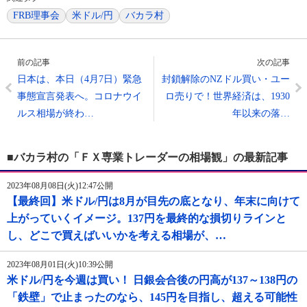
FRB理事会
米ドル/円
バカラ村
前の記事
次の記事
日本は、本日（4月7日）緊急
封鎖解除のNZドル買い・ユー
事態宣言発表へ。コロナウイ
ロ売りで！世界経済は、1930
ルス相場が終わ…
年以来の落…
■バカラ村の「ＦＸ専業トレーダーの相場観」の最新記事
2023年08月08日(火)12:47公開
【最終回】米ドル/円は8月が目先の底となり、年末に向けて
上がっていくイメージ。137円を最終的な損切りラインと
し、どこで買えばいいかを考える相場が、…
2023年08月01日(火)10:39公開
米ドル/円を今週は買い！ 日銀会合後の円高が137～138円の
「鉄壁」で止まったのなら、145円を目指し、超える可能性