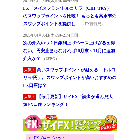
2026年08月06日(木)12時00分公開
FX「スイスフラン/トルコリラ（CHF/TRY）」
のスワップポイントを比較！ もっとも高水準の
スワップポイントを提供し…
（FX情報局）
2026年08月06日(木)09時21分公開
次の介入いつ？日銀利上げペース上げざるを得
ない。円安止まらなければ10月末～11月に追加
介入か？
（ZERO）
高いスワップポイントが狙える「トルコ
人気！
リラ/円」。スワップポイントが高いおすすめの
FX口座は？
【毎月更新】ザイFX！読者が選んだ人
人気！
気FX口座ランキング！
FXブロードネット