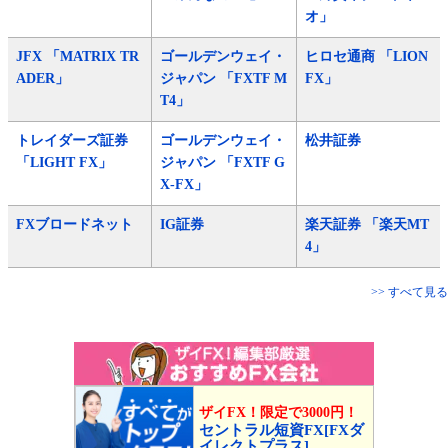
オ」
JFX 「MATRIX TR
ゴールデンウェイ・
ヒロセ通商 「LION
ADER」
ジャパン 「FXTF M
FX」
T4」
トレイダーズ証券
ゴールデンウェイ・
松井証券
「LIGHT FX」
ジャパン 「FXTF G
X-FX」
FXブロードネット
IG証券
楽天証券 「楽天MT
4」
>> すべて見る
ザイFX！限定で3000円！
セントラル短資FX[FXダ
イレクトプラス]