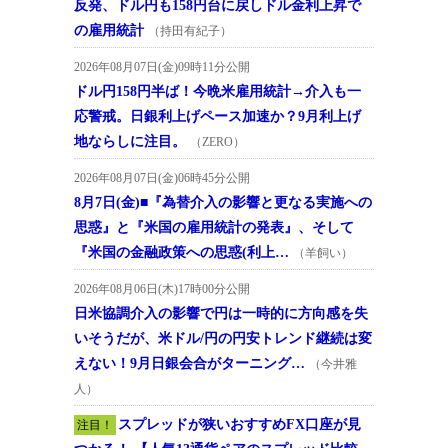
反発、ドル円も158円台に戻しドル金利上昇で
の雇用統計
（持田有紀子）
2026年08月07日(金)09時11分公開
ドル円158円半ば！今晩米雇用統計→介入も一
応警戒。日銀利上げペース加速か？9月利上げ
地ならしに注目。
（ZERO）
2026年08月07日(金)06時45分公開
8月7日(金)■『為替介入の影響と更なる実施への
思惑』と『米国の雇用統計の発表』、そして
『米国の金融政策への思惑(利上…
（羊飼い）
2026年08月06日(木)17時00分公開
日米協調介入の影響で円は一時的に方向感を失
いそうだが、米ドル/円の円安トレンド継続は変
えない！9月日銀会合がターニング…
（今井雅
人）
スプレッドが狭いおすすめFX口座が見
注目！