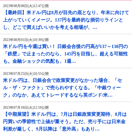
2023年08月08日(火)12:47公開
【最終回】米ドル/円は8月が目先の底となり、年末に向けて
上がっていくイメージ。137円を最終的な損切りラインと
し、どこで買えばいいかを考える相場が、…
2023年08月01日(火)10:39公開
米ドル/円を今週は買い！ 日銀会合後の円高が137～138円の
「鉄壁」で止まったのなら、145円を目指し、超える可能性
も。金融ショックの気配も、1週…
2023年07月25日(火)10:55公開
米ドル/円は、日銀会合で政策変更がなかった場合、「セ
ル・ザ・ファクト」で売られやすくなる。「中銀ウィー
ク」のなか、あえてトレードするなら英ポンド/米…
2023年07月18日(火)12:19公開
【中期展望】米ドル/円は、7月は日銀政策変更期待、8月は
円買いの季節性で上値が重そう。ただ、売り手には日米金
利差が厳しく、9月以降は「意外高」もあり…