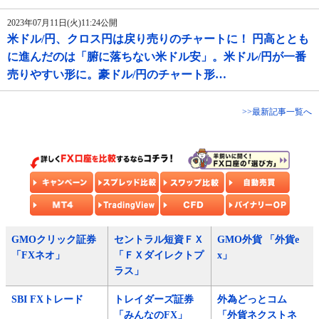
2023年07月11日(火)11:24公開
米ドル/円、クロス円は戻り売りのチャートに！ 円高ととも
に進んだのは「腑に落ちない米ドル安」。米ドル/円が一番
売りやすい形に。豪ドル/円のチャート形…
>>最新記事一覧へ
GMOクリック証券
セントラル短資ＦＸ
GMO外貨 「外貨e
「FXネオ」
「ＦＸダイレクトプ
x」
ラス」
SBI FXトレード
トレイダーズ証券
外為どっとコム
「みんなのFX」
「外貨ネクストネ