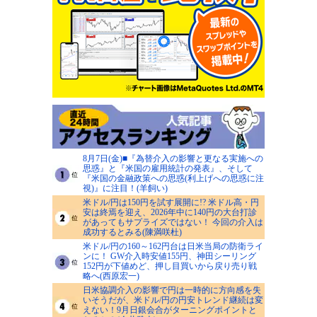
8月7日(金)■『為替介入の影響と更なる実施への
思惑』と『米国の雇用統計の発表』、そして
『米国の金融政策への思惑(利上げへの思惑に注
視)』に注目！(羊飼い)
米ドル/円は150円を試す展開に!? 米ドル高・円
安は終焉を迎え、2026年中に140円の大台打診
があってもサプライズではない！ 今回の介入は
成功するとみる(陳満咲杜)
米ドル/円の160～162円台は日米当局の防衛ライ
ンに！ GW介入時安値155円、神田シーリング
152円が下値めど、押し目買いから戻り売り戦
略へ(西原宏一)
日米協調介入の影響で円は一時的に方向感を失
いそうだが、米ドル/円の円安トレンド継続は変
えない！9月日銀会合がターニングポイントと