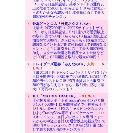
FX！から口座開設後、英ポンド/円1万通貨以
上の取引で5000円がもらえる！ さらに他社か
らのりかえなら2000円！ 取引量に応じて最大
100万円のチャンスも！
外為どっとコム「外貨ネクストネオ」
【最大101万2000円＋1200FXポイント】ザイ
FX！から口座開設後、FX口座で1万通貨以上
の取引1回で5000円+らくらくFX積立1回以上定
期買付で3000円。さらにらくらくFX積立開設
200FXポイント＆定期買付1回以上で1000FXポ
イント。さらに取引量に応じて最大100万円に
加え、スクール受講と理解度テスト合格など
で1000円、CFD開設と取引で最大4000円！
トレイダーズ証券「みんなのFX」
人気！
Ｎ
ＥＷ！
【最大101万円キャッシュバック】ザイFX！か
ら口座開設後、FX口座で5万通貨以上の取引で
5000円+シストレ口座で5万通貨以上の取引で
5000円がもらえる！ さらに取引量に応じて最
大100万円のチャンスも！
JFX「MATRIX TRADER」
ＮＥＷ！
【小林芳彦レポート＆TradingViewインジと最
大100万5000円】口座開設完了で小林芳彦オリ
ジナルレポート「FXスキャルピングのコツ」
およびTradingView専用インジケーター「コバ
スキャインジ」当日プレゼント＆専用フォー
ムからの申込と合計1万通貨以上の新規取引で
5000円キャッシュバック！さらに取引量に応
じて最大100万円のチャンスも！