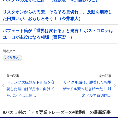
リスクオンからの円安、そろそろ息切れ…。反動を期待し
た円買いが、おもしろそう！（今井雅人）
バフェット氏が「世界は変わる」と発言！ ポストコロナは
ユーロが主役になる相場（西原宏一）
関連タグ
バカラ村
前の記事
次の記事
トランプ大統領がドル高を容
サイクル崩れ、膠着した相場
認した理由は?6月末に向けて
が米ドル安へ動き始めた！ 対
英ポンドは上値…
米ドルで資源国…
■バカラ村の「ＦＸ専業トレーダーの相場観」の最新記事