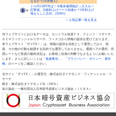
なるか？(今井雅人)
ドル円158円半ば！今晩米雇用統計→介入も一
応警戒。日銀利上げペース加速か？9月利上げ
地ならしに注目。(ZERO)
>>人気記事一覧を見る
当ウェブサイトにおけるデータは、セントラル短資ＦＸ、クォンツ・リサーチ、
ＤＺＨフィナンシャルリサーチ、フィスコから情報の提供を受けております。
本ウェブサイト「ザイFX！」は、情報の提供を目的として運営しており、投
資、その他の行動を勧誘する目的では運営しておりません。通貨ペアの選択、売
買レートなど投資の最終決定は、お客様ご自身の判断でなさるようにお願いいた
します。さらに詳しいことは
「免責事項」
、
「プライバシー・ポリシー、著作
権」
のページをご確認ください。
当サイト「ザイFX！」の運営元：株式会社ダイヤモンド・フィナンシャル・リ
サーチ
株主：株式会社ダイヤモンド社（100％）
加入協会：一般社団法人日本暗号資産ビジネス協会（ＪＣＢＡ）