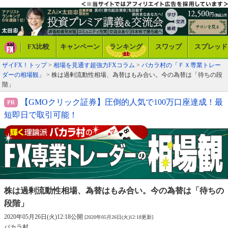
FX比較
キャンペーン
ランキング
スワップ
スプレッド
ザイFX！トップ
>
相場を見通す超強力FXコラム
>
バカラ村の「ＦＸ専業トレー
ダーの相場観」
> 株は過剰流動性相場、為替はもみ合い。今の為替は「待ちの段
階」
【GMOクリック証券】圧倒的人気で100万口座達成！最
短即日で取引可能！
株は過剰流動性相場、為替はもみ合い。
今の為替は「待ちの
段階」
2020年05月26日(火)12:18公開
[2020年05月26日(火)12:18更新]
バカラ村