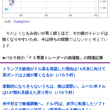
（出所：
TradingView
）
今のような
もみ合いが長く続くほど、その後のトレンドは
強くなりやすいため、今は待ちの段階
ではないかと考えてい
ます。
■バカラ村の「ＦＸ専業トレーダーの相場観」の関連記事
トランプ大統領がドル高を容認した理由は? 6月末に向けて
英ポンドは上値が重くなるか（バカラ村）
楽観的になりきらないうちは、株は底堅い。ユーロ/米ドル
は1.07割れ見据えた戻り売り（バカラ村）
米中対立で株価調整へ。ドル/円は、赤字に転落したソフト
バンクＧの売りに注目！（西原宏一＆大橋ひろこ）