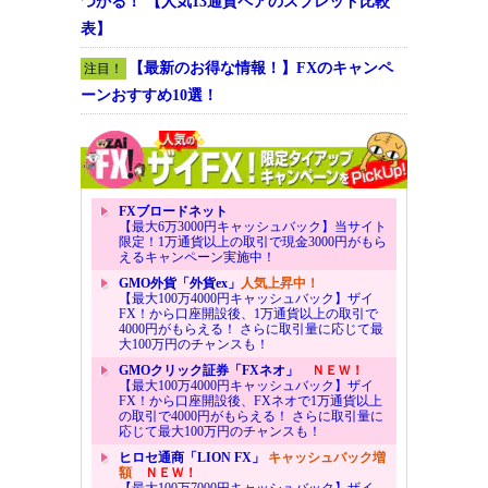
つかる！ 【人気13通貨ペアのスプレッド比較
表】
【最新のお得な情報！】FXのキャンペ
注目！
ーンおすすめ10選！
FXブロードネット
【最大6万3000円キャッシュバック】当サイト
限定！1万通貨以上の取引で現金3000円がもら
えるキャンペーン実施中！
GMO外貨「外貨ex」
人気上昇中！
【最大100万4000円キャッシュバック】ザイ
FX！から口座開設後、1万通貨以上の取引で
4000円がもらえる！ さらに取引量に応じて最
大100万円のチャンスも！
GMOクリック証券「FXネオ」
ＮＥＷ！
【最大100万4000円キャッシュバック】ザイ
FX！から口座開設後、FXネオで1万通貨以上
の取引で4000円がもらえる！ さらに取引量に
応じて最大100万円のチャンスも！
ヒロセ通商「LION FX」
キャッシュバック増
額
ＮＥＷ！
【最大100万7000円キャッシュバック】ザイ