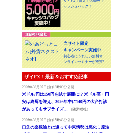
ザイFX！限定で5000円キ
ャッシュバック！
当サイト限定
キャンペーン実施中
初心者にうれしい無料オ
ンラインセミナーが充実!
ザイFX！最新＆おすすめ記事
2026年08月07日(金)18時09分公開
米ドル/円は150円を試す展開に!? 米ドル高・円
安は終焉を迎え、2026年中に140円の大台打診
があってもサプライズ…
（陳満咲杜）
2026年08月07日(金)15時43分公開
口先の楽観論とは違って中東情勢は悪化し原油